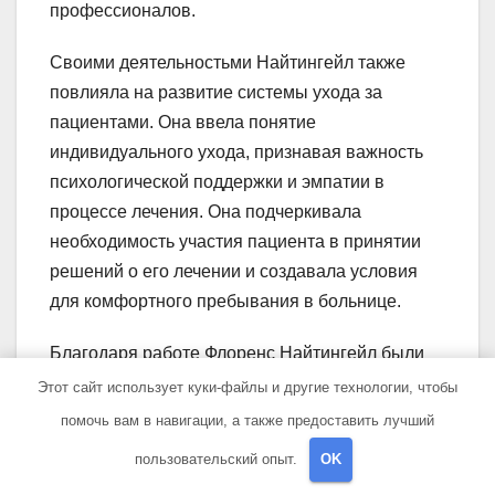
профессионалов.
Своими деятельностьми Найтингейл также
повлияла на развитие системы ухода за
пациентами. Она ввела понятие
индивидуального ухода, признавая важность
психологической поддержки и эмпатии в
процессе лечения. Она подчеркивала
необходимость участия пациента в принятии
решений о его лечении и создавала условия
для комфортного пребывания в больнице.
Благодаря работе Флоренс Найтингейл были
созданы основы для современной системы
Этот сайт использует куки-файлы и другие технологии, чтобы
здравоохранения и медицинского ухода. Ее
помочь вам в навигации, а также предоставить лучший
принципы и методы стали основой для
пользовательский опыт.
OK
развития гигиены, сестринского дела и