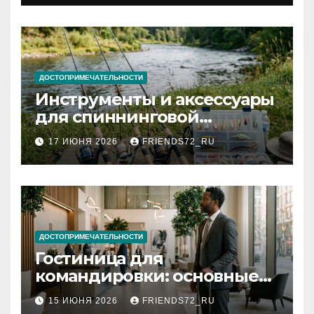
документов
ДОСТОПРИМЕЧАТЕЛЬНОСТИ
Инструменты и аксессуары
для спиннинговой
рыбалки: назначение и
17 ИЮНЯ 2026
FRIENDS72_RU
типы
ДОСТОПРИМЕЧАТЕЛЬНОСТИ
Гостиница для
командировки: основные
критерии выбора
15 ИЮНЯ 2026
FRIENDS72_RU