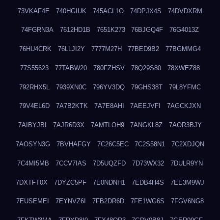
73VKAF4E
740HGIUK
745ACL1O
74DPJX4S
74DVDXRM
74FGRN3A
7612HD1B
7651K273
76BJGQ4F
76G4013Z
76HU4CRK
76LLJI2Y
7777M27H
77BED9B2
77BGMMG4
77S55623
77TABW20
780FZHSV
78Q29S80
78XWEZ88
792RHX5L
7939XN0C
796YV3DQ
79GHS38T
79L8YFMC
79V4EL6D
7A7B2KTK
7A7E8AHI
7AEEJVFI
7AGCKJXN
7AIBYJBI
7AJR6D3X
7AMTLOH9
7ANGKL8Z
7AOR3BJY
7AOSYN3G
7BVHAFGY
7C26C5EC
7C2S58N1
7C2XDJQN
7C4MI5MB
7CCV7IAS
7D5UQZFD
7D73WX32
7DULR9YN
7DXTFT0X
7DYZC5PF
7E0NDNH1
7EDB4H4S
7EE3M9WJ
7EUSEMEI
7EYNVZ6I
7FB2DR6D
7FE1WG6S
7FGV6NG8