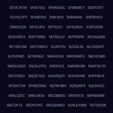
5EXK7A7W
5F447S51
5FMM242C
5FNR39CT
5GEF3377
5GYKO7P3
5H18E5N3
5H4C8VII
5HANI4XK
5HER0XEV
5HNS21Z8
5IFXGJFK
5IITXOZY
5IVSLWGV
5J5FOXDN
5KAFKBC4
5KEFVRBK
5KFBILGV
5KP635PE
5KSAQAB8
5KT1DCUW
5KZYHXKG
5L1KPI2V
5L515L3S
5LCKQGH7
5LOVPA8C
5LY0K9GU
5M4U4YA3
5M8JMWFU
5MC4C6M0
5MOLUGED
5NCKLFPQ
5NI5PO7L
5NROBV9R
5NSPSK7R
5NYZ03GV
5NZ2F7XQ
5OGIRQDY
5OIXNVW6
5OPF8A7F
5PI2KCCW
5PMRZDAK
5Q7NY9BS
5QDQI5F8
5QL8UU2J
5RALQ21C
5RBG4E64
5RCDBBFD
5ROV8T2I
5RP6DWR8
5RZ72FTS
5RZPCFKF
5RZQDHMO
5SNLKYWW
5ST3XE0K