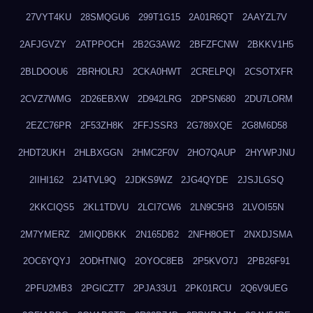
27VYT4KU
28SMQGU6
299T1G15
2A01R6QT
2AAYZL7V
2AFJGVZY
2ATPPOCH
2B2G3AW2
2BFZFCNW
2BKKV1H5
2BLDOOU6
2BRHOLRJ
2CKA0HWT
2CRELPQI
2CSOTXFR
2CVZ7WMG
2D26EBXW
2D942LRG
2DPSN680
2DU7LORM
2EZC76PR
2F53ZH8K
2FFJSSR3
2G789XQE
2G8M6D58
2HDT2UKH
2HLBXGGN
2HMC2F0V
2HO7QAUP
2HYWPJNU
2IIHI162
2J4TVL9Q
2JDKS9WZ
2JG4QYDE
2JSJLGSQ
2KKCIQS5
2KL1TDVU
2LCI7CW6
2LN9C5H3
2LVOI55N
2M7YMERZ
2MIQDBKK
2N165DB2
2NFH8OET
2NXDJSMA
2OC6YQYJ
2ODHTNIQ
2OYOC8EB
2P5KVO7J
2PB26F91
2PFU2MB3
2PGICZT7
2PJA33U1
2PK01RCU
2Q6V9UEG