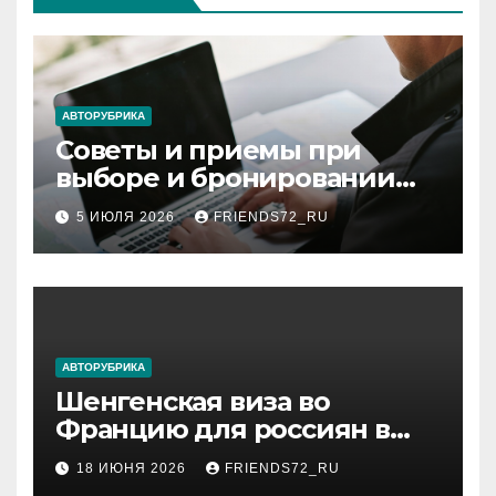
АВТОРУБРИКА
Советы и приемы при
выборе и бронировании
авиабилетов
5 ИЮЛЯ 2026
FRIENDS72_RU
АВТОРУБРИКА
Шенгенская виза во
Францию для россиян в
2026 году: сроки от 3 дней
18 ИЮНЯ 2026
FRIENDS72_RU
и список необходимых