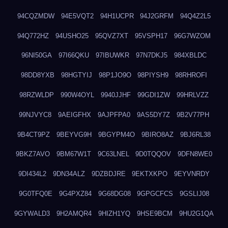
94CQZMDW
94E5VQT2
94H1UCPR
94J2GRFM
94Q4Z2L5
94Q772HZ
94USHO25
95QVZ7XT
95VSPH17
96G7WZOM
96NI50GA
97I66QKU
97IBUWKR
97N7DKJ5
984XBLDC
98DD8YXB
98HGTYIJ
98P1JO9O
98PIYSH9
98RHROFI
98RZWLDP
990W4OYL
9940JJHF
99GDI1ZW
99HRLVZZ
99NJVYC8
9AEIGFHX
9AJPFPA0
9AS5DY7Z
9B2V77PH
9B4CT9PZ
9BEYVG9H
9BGYPM4O
9BIRO8AZ
9BJ6RL38
9BKZ7AVO
9BM67W1T
9C63LNEL
9D0TQQOV
9DFN8WE0
9DI434L2
9DN34ALZ
9DZBDJRE
9EKTXKPO
9EYVNRDY
9G0TFQ0E
9G4PXZ84
9G68DG08
9GPGCFCS
9GSLIJ08
9GYWALD3
9H2AMQR4
9HIZH1YQ
9HSE9BCM
9HU2G1QA