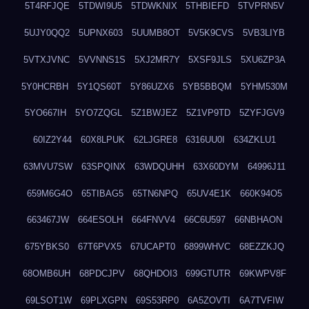
5T4RFJQE
5TDWI9U5
5TDWKNIX
5THBIEFD
5TVPRN5V
5UJY0QQ2
5UPNX603
5UUMB8OT
5V5K9CVS
5VB3LIYB
5VTXJVNC
5VVNNS1S
5XJ2MR7Y
5XSF9JLS
5XU6ZP3A
5Y0HCRBH
5Y1QS60T
5Y86UZX6
5YB5BBQM
5YHM530M
5YO667IH
5YO7ZQGL
5Z1BWJEZ
5Z1VP9TD
5ZYFJGV9
60IZ2Y44
60X8LPUK
62LJGRE8
6316UU0I
634ZKLU1
63MVU7SW
63SPQINX
63WDQUHH
63X60DYM
64996J11
659M6G4O
65TIBAG5
65TN6NPQ
65UV4E1K
660K94O5
663467JW
664ESOLH
664FNVV4
66C6U597
66NBHAON
675YBKS0
67T6PVX5
67UCAPT0
6899WHVC
68EZZKJQ
68OMB6UH
68PDCJPV
68QHDOI3
699GTUTR
69KWPV8F
69LSOT1W
69PLXGPN
69S53RP0
6A5ZOVTI
6A7TVFIW