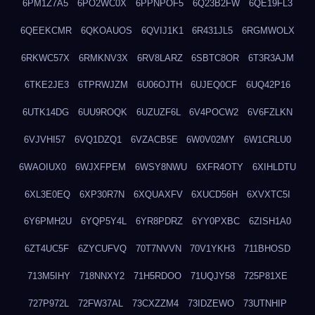
6PM1Z7A5
6PO2WC0X
6PPNPOF5
6Q23B2FW
6QE19FL3
6QEEKCMR
6QKOAUOS
6QVIJ1K1
6R431JL5
6RGMWOLX
6RKWC57X
6RMKNV3X
6RV8LARZ
6SBTC8OR
6T3R3AJM
6TKE2JE3
6TPRWJZM
6U06OJTH
6UJEQ0CF
6UQ42P16
6UTK14DG
6UU9ROQK
6UZUZF6L
6V4POCW2
6V6FZLKN
6VJVHI57
6VQ1DZQ1
6VZACB5E
6W0V02MY
6W1CRLU0
6WAOIUX0
6WJXFPEM
6WSY8NWU
6XFR4OTY
6XIHLDTU
6XL3E0EQ
6XP30R7N
6XQUAXFV
6XUCD56H
6XVXTC5I
6Y6PMH2U
6YQP5Y4L
6YR8PDRZ
6YY0PXBC
6ZISH1A0
6ZT4UC5F
6ZYCUFVQ
70T7NVVN
70V1YKH3
711BHOSD
713M5IHY
718NNXY2
71H5RDOO
71UQJY58
725P81XE
727P972L
72FW37AL
73CXZZM4
73IDZEWO
73UTNHIP