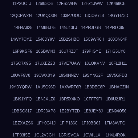
11P2UCTJ
126I93O6
12FS3WHV
12HZ1JWW
12K469CE
12QCPWZN
12UKQO0N
133P7UOC
13COV7L8
14GYHZ3D
14H4A825
14M9BJ75
14NJ13LJ
14PRJLGB
14PRLC85
14WY7OYZ
1546DY9V
15B2SHBQ
15C9WR6H
160ON64P
16P9KSF6
16SBWI43
16U7RZJT
179PIGYE
17HG5UY8
17SO7X9S
17UXEZ2B
17VE7UAW
181QKVNV
18FL2H11
18UVF9V8
19CWX8Y9
19S0NNZV
19SYNG2F
19V5GFDB
19YDYQRW
1AU5Q96D
1AXWRT6R
1B3DEC8P
1BHACZIN
1BI91YFQ
1BNJXLZ0
1BR5X4KO
1CFFT9FI
1D9U2JR1
1DBSQ817
1DRJ3XP8
1E2BYTZD
1E8JEY8J
1EN94O56
1EZXAZS6
1FH0C41J
1FIP186C
1FJ0BB6J
1FM8AVFQ
1FP03I5E
1GL2VJGH
1GRISVQA
1GWILLXI
1H4L4ROK