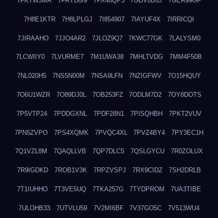
7FKTW3MA
7FRYD8I9
7FX48QP3
7GDV0B8J
7GER99GF
7H8E1KTR
7H8LPLGJ
7I854907
7IAYUF4X
7IRRICQI
7JIRAAHO
7JJO4AR2
7JLOZ9Q7
7KWC77GK
7LALYSM0
7LCWIIY0
7LVURME7
7M1UWA38
7MHLTVDG
7MM4F50B
7NL020H5
7NS5N00M
7NSA9LFN
7NZIGFWV
7O15HQUY
7O6U1WZR
7O89DJ0L
7OB253FZ
7ODLM7D2
7OY8DOTS
7P5VTP24
7PDDGXNL
7PDF28N1
7PISQHBH
7PKT2VUV
7PN5ZVPO
7PS4XQMK
7PVQC4XL
7PVZ4BY4
7PY3EC1H
7Q1VZL8M
7QAQLLVB
7QP7DLC5
7QSLGYCU
7R0ZOLUX
7R9IGDKD
7ROB1V3K
7RPZVSPJ
7RX9CIDZ
7SH2DRLB
7T1IUHHO
7T3VE5UQ
7TKA257G
7TYDPROM
7UA3TIBE
7ULOHB33
7UTVLU59
7V2MI6BF
7V37GO5C
7V513WU4