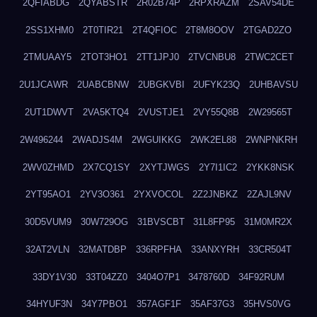
2QFIABDG
2QYABSTR
2R02B74P
2RPXRAZM
2SAV54DE
2SS1XHM0
2T0TIR21
2T4QFIOC
2T8M8OOV
2TGAD2ZO
2TMUAAY5
2TOT3HO1
2TT1JPJ0
2TVCNBU8
2TWC2CET
2U1JCAWR
2UABCBNW
2UBGKVBI
2UFYK23Q
2UHBAVSU
2UT1DWVT
2VA5KTQ4
2VUSTJE1
2VY55Q8B
2W29565T
2W496244
2WADJS4M
2WGUIKKG
2WK2EL88
2WNPNKRH
2WV0ZHMD
2X7CQ1SY
2XYTJWGS
2Y7I1IC2
2YKK8NSK
2YT95AO1
2YV3O361
2YXVOCOL
2Z2JNBKZ
2ZAJL9NV
30D5VUM9
30W729OG
31BVSCBT
31L8FP95
31M0MR2X
32AT2VLN
32MATDBP
336RPFHA
33ANXYRH
33CR504T
33DY1V30
33T04ZZ0
3404O7P1
3478760D
34F92RUM
34HYUF3N
34Y7PBO1
357AGF1F
35AF37G3
35HVS0VG