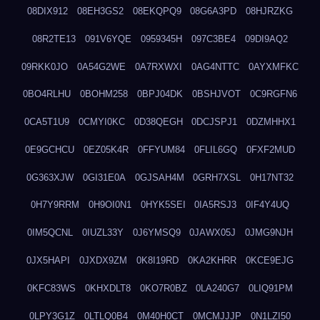
08DIX912
08EH3GS2
08EKQPQ9
08G6A3PD
08HJRZKG
08R2TE13
091V6YQE
0959345H
097C3BE4
09DI9AQ2
09RKK0JO
0A54G2WE
0A7RXWXI
0AG4NTTC
0AYXMFKC
0BO4RLHU
0BOHM258
0BPJ04DK
0BSHJVOT
0C9RGFN6
0CA5T1U9
0CMYI0KC
0D38QEGH
0DCJSPJ1
0DZMHHX1
0E9GCHCU
0EZ05K4R
0FFYUM84
0FLIL6GQ
0FXF2MUD
0G363XJW
0GI31E0A
0GJSAH4M
0GRH7XSL
0H17NT32
0H7Y9RRM
0H9OI0N1
0HYK5SEI
0IA5RSJ3
0IF4Y4UQ
0IM5QCNL
0IUZL33Y
0J6YMSQ9
0JAWX05J
0JMG9NJH
0JX5HAPI
0JXDX9ZM
0K8I19RD
0KA2KHRR
0KCE9EJG
0KFC83WS
0KHXDLT8
0KO7R0BZ
0LA240G7
0LIQ91PM
0LPY3G1Z
0LTLQ0B4
0M40H0CT
0MCMJJJP
0N1LZI50