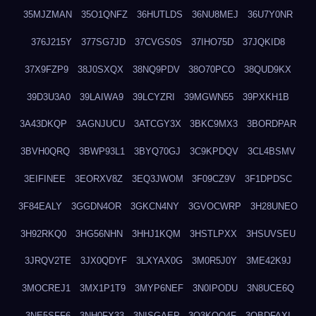
35MJZMAN
35O1QNFZ
36HUTLDS
36NU8MEJ
36U7Y0NR
376J215Y
377SG7JD
37CVGS0S
37IHO75D
37JQKID8
37X9FZP9
38J0SXQX
38NQ9PDV
38O70PCO
38QUD9KX
39D3U3A0
39LAIWA9
39LCYZRI
39MGWN55
39PXKH1B
3A43DKQP
3AGNJUCU
3ATCGY3X
3BKC9MX3
3BORDPAR
3BVH0QRQ
3BWP93L1
3BYQ70GJ
3C9KPDQV
3CL4BSMV
3EIFINEE
3EORXV8Z
3EQ3JWOM
3F09CZ9V
3F1DPDSC
3F84EALY
3GGDN4OR
3GKCN4NY
3GVOCWRP
3H28UNEO
3H92RKQ0
3HG56NHN
3HHJ1KQM
3HSTLPXX
3HSUVSEU
3JRQV2TE
3JX0QDYF
3LXYAX0G
3M0R5J0Y
3ME42K9J
3MOCREJ1
3MX1P1T9
3MYP6NEF
3N0IPODU
3N8UCE6Q
3NE5SFF6
3NH0FX33
3NISGAEP
3O3KQQ4F
3OBDFAXI