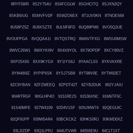
8RYF58IR
8S2Y754U
8S6FCGLW
8SGHCITQ
8SJXN2QY
8SKB6IUG
8SMVFVDF
8SWZO6EX
8T1UV0KN
8TNOE569
8U58PZ5Z
8U9XSZTE
8ULNF9FD
8UQ89PM6
8VO5Q2UE
8VOUFPGA
8VQQAA1I
8VTQSTRQ
8WAVTFXG
8WSU0MSW
8WVC26W1
8WXYKI9V
8X4X9YOL
8X79OPDP
8XCY80VZ
8XP25X65
8XX9KYGX
8Y1IYS6J
8YAACL5S
8YKVAXRE
8YM48I9Z
8YPIP6SK
8YSJ7SB8
8YT98V0E
8YTM92ET
8ZC9YBAN
8ZFZMEEQ
8ZPDT42T
8ZYB2DUK
902YJAIU
904RTRGF
90GLHP4O
9151RE2S
91536XNC
91M6TF5C
91S40MFE
927W4109
92D4V1SF
92NJMW74
92QEGUIC
92QF91PP
939W5AR4
93BCKCKZ
93HKS0RJ
93KMD0XZ
93L2IZDP
93Q1LPRJ
944UTVW8
94555E9U
94CLT1XT