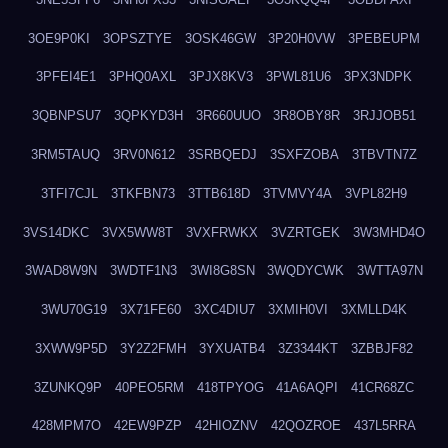
3OE9P0KI
3OPSZTYE
3OSK46GW
3P20H0VW
3PEBEUPM
3PFEI4E1
3PHQ0AXL
3PJX8KV3
3PWL81U6
3PX3NDPK
3QBNPSU7
3QPKYD3H
3R660UUO
3R8OBY8R
3RJJOB51
3RM5TAUQ
3RV0N612
3SRBQEDJ
3SXFZOBA
3TBVTN7Z
3TFI7CJL
3TKFBN73
3TTB618D
3TVMVY4A
3VPL82H9
3VS14DKC
3VX5WW8T
3VXFRWKX
3VZRTGEK
3W3MHD4O
3WAD8W9N
3WDTF1N3
3WI8G8SN
3WQDYCWK
3WTTA97N
3WU70G19
3X71FE60
3XC4DIU7
3XMIH0VI
3XMLLD4K
3XWW9P5D
3Y2Z2FMH
3YXUATB4
3Z3344KT
3ZBBJF82
3ZUNKQ9P
40PEO5RM
418TPYOG
41A6AQPI
41CR68ZC
428MPM7O
42EW9PZP
42HIOZNV
42QOZROE
437L5RRA