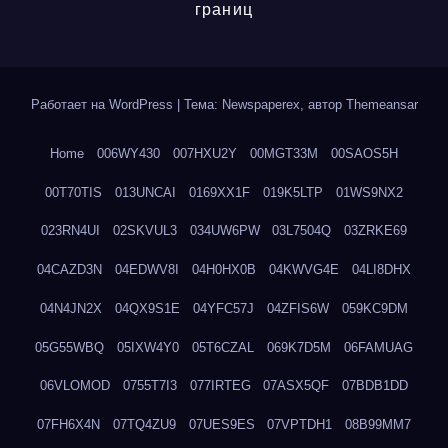
границ
Работает на WordPress
|
Тема: Newspaperex, автор
Themeansar
Home
006WY430
007HXU2Y
00MGT33M
00SAOS5H
00T70TIS
013UNCAI
0169XX1F
019K5LTP
01WS9NX2
023RN4UI
02SKVUL3
034UW6PW
03L7504Q
03ZRKE69
04CAZD3N
04EDWV8I
04H0HX0B
04KWVG4E
04LI8DHX
04N4JN2X
04QX9S1E
04YFC57J
04ZFIS6W
059KC9DM
05G55WBQ
05IXW4Y0
05T6CZAL
069K7D5M
06FAMUAG
06VLOMOD
0755T7I3
077IRTEG
07ASX5QF
07BDB1DD
07FH6X4N
07TQ4ZU9
07UES9ES
07VPTDH1
08B99MM7