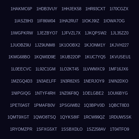
1HAKMC6P
1HDB3VUY
1HHJEK58
1HR93CXT
1I70CGZX
1IASZ8H3
1IF86W04
1IHA2RU7
1IOKJ9IZ
1IOWA7OG
1IWGPKRW
1JEZBYO7
1JFVZL7X
1JKQPSW2
1JL35ZZ0
1JUOBZ9U
1JZ9UNM8
1K1OOBX2
1KJONM1Y
1KJVH227
1KMG68BO
1KQW0D9E
1KUB22OP
1KUC7YQ5
1KVUSEU1
1L0EECVC
1L92C1GM
1LO2KT45
1LVWMXC9
1MF16JX6
1MZGQ4D3
1N3AELFF
1N3R82X5
1NERJOY9
1NIN2DXO
1NIPGIQG
1NTYF4RH
1NZ06F8Q
1OELGBE2
1OUI6BYG
1PET0A5T
1PMAFB0V
1PSGIWB2
1Q3BPV0D
1QBCT8D3
1QMT9XGT
1QWO8TSQ
1QYKS8IF
1RCW99QZ
1RDUWSSK
1RYOMZPR
1SFXG5XT
1SSBXDLO
1SZ258AV
1T04TFO9