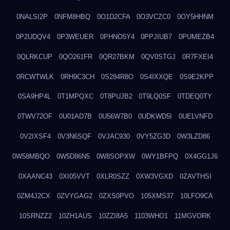
0NALSI2P
0NFM8HBQ
0O1D2CFA
0O3VCZC0
0OY5HHNM
0P2UDQV4
0P3WEUER
0PHNO5Y4
0PPJIUB7
0PUMEZB4
0QLRKCUP
0QO261FR
0QR27BKM
0QV0STGJ
0R7FXEI4
0RCWTWLK
0RH9C3CH
0S284R8O
0S4IXXQE
0S9E2KPP
0SA9HP4L
0T1MPQXC
0T8PUJB2
0T9LQ0SF
0TDEQ0TY
0TWV72OF
0U01AD7B
0U56W7B0
0UDKWD5I
0UELVNFD
0V2IXSF4
0V3N6SQF
0VJAC930
0VY5ZG3D
0W3LZD86
0W58MBQO
0W5D86N5
0W8SOPXW
0WY1BFPQ
0X4GG1J6
0XAANC43
0XI05VVT
0XLR0SZZ
0XW3VGXD
0ZAVTHSI
0ZM4J2CX
0ZVYGAG2
0ZXS0PVO
105XMS37
10LFO9CA
10SRNZZ2
10ZH1AUS
10ZZI8A5
1103WHO1
11MGVORK