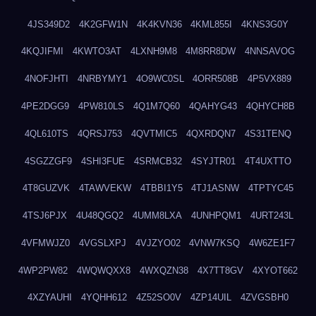
4JS349D2
4K2GFW1N
4K4KVN36
4KML855I
4KNS3G0Y
4KQJIFMI
4KWTO3AT
4LXNH9M8
4M8RR8DW
4NNSAVOG
4NOFJHTI
4NRBYMY1
4O9WC0SL
4ORR508B
4P5VX889
4PE2DGG9
4PW810LS
4Q1M7Q60
4QAHYG43
4QHYCH8B
4QL610TS
4QRSJ753
4QVTMIC5
4QXRDQN7
4S31TENQ
4SGZZGF9
4SHI3FUE
4SRMCB32
4SYJTR01
4T4UXTTO
4T8GUZVK
4TAWVEKW
4TBBI1Y5
4TJ1ASNW
4TPTYC45
4TSJ6PJX
4U48QGQ2
4UMM8LXA
4UNHPQM1
4URT243L
4VFMWJZ0
4VGSLXPJ
4VJZYO02
4VNW7KSQ
4W6ZE1F7
4WP2PW82
4WQWQXX8
4WXQZN38
4X7TT8GV
4XYOT662
4XZYAUHI
4YQHH612
4Z52SO0V
4ZP14UIL
4ZVGSBH0