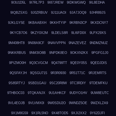
9I3U1D5L
9I7RL7P3
9I87JREW
9IDKWGWQ
9IL8EDHA
9IQBZSXG
9J0ZRBUV
9J11UAOI
9JA7JOQ9
9JHR89JS
9JKLGY5E
9KBAABXH
9KKHTYIP
9KRBN3CP
9KXDCNY7
9KYCB7O6
9KZY0X2M
9LDELS8R
9LI6FD0X
9LPX29XS
9M408HT8
9N08A9CF
9NAVVPPN
9NAZEVEZ
9NDMZNUZ
9NKKRBUS
9NM3IO8B
9NPDK8EO
9OKXN2KX
9PGFG1J0
9PIZMO0H
9Q3CVGCM
9Q4799TT
9QE0Y05S
9QEDJDIS
9QSFAYJH
9QSGU715
9R3R0930
9R51T71C
9RJEMRTS
9S85RTYJ
9SBD1GAU
9SC20R8W
9TC3RDIY
9TDEMFKU
9THBOC03
9TQKANJX
9U1AHKCF
9UDYO1HV
9UW8EUTC
9VL4EOJB
9VLVMX0I
9W0SDU2O
9WNDZ5OE
9WZXLZA9
9X1M8G59
9X1RL5NO
9X48TOD5
9XJI2XX2
9Y62DJFI