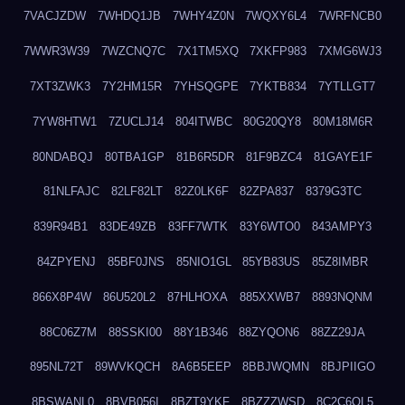
7VACJZDW
7WHDQ1JB
7WHY4Z0N
7WQXY6L4
7WRFNCB0
7WWR3W39
7WZCNQ7C
7X1TM5XQ
7XKFP983
7XMG6WJ3
7XT3ZWK3
7Y2HM15R
7YHSQGPE
7YKTB834
7YTLLGT7
7YW8HTW1
7ZUCLJ14
804ITWBC
80G20QY8
80M18M6R
80NDABQJ
80TBA1GP
81B6R5DR
81F9BZC4
81GAYE1F
81NLFAJC
82LF82LT
82Z0LK6F
82ZPA837
8379G3TC
839R94B1
83DE49ZB
83FF7WTK
83Y6WTO0
843AMPY3
84ZPYENJ
85BF0JNS
85NIO1GL
85YB83US
85Z8IMBR
866X8P4W
86U520L2
87HLHOXA
885XXWB7
8893NQNM
88C06Z7M
88SSKI00
88Y1B346
88ZYQON6
88ZZ29JA
895NL72T
89WVKQCH
8A6B5EEP
8BBJWQMN
8BJPIIGO
8BSWANL0
8BVB056I
8BZT9YKF
8BZZZWSD
8C2C6QL5