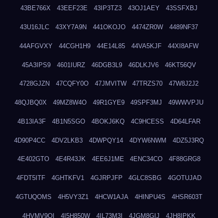
43BE766X
43EEF23E
43IP3TZ3
43OJ1AEY
43SSFXBJ
43U16JLC
43XY7A9N
441OKOJO
4474ZR0W
4489NF37
44AFGVXY
44CGH1H9
44E14L85
44VA5KJF
44XI8AFW
45A3IPS9
4601IURZ
46DGB3L9
46DLKJV6
46KT56QV
4728GJZN
47CQFY0O
47JMVITW
47TRZS70
47W8J2J2
48QJBQ0X
49MZ8W4O
49R1GYE9
49SPF3MJ
49WWVPJU
4B13IA3F
4B1N5SGO
4BOKJ6KQ
4C9HCESS
4D64LFAR
4D90P4CC
4DV2LKB3
4DWPQY14
4DYW6NWM
4DZ5J3RQ
4E402GTO
4E4R43JK
4EE6J1ME
4ENC34CO
4F88GRG8
4FDT5ITF
4GHTKFV1
4GJRPJFP
4GLC8SBG
4GOTUJAD
4GTUQOMS
4H5VY3Z1
4HCW1AJA
4HINPU4S
4HSR603T
4HVMV9QI
4I5H850W
4IL73M3I
4JGM8GIJ
4JH8IPKK