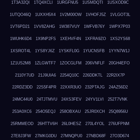
1T3A32QI
1TQ4XCLI
1URGFNU5
1USMDQTI
1USXOD9C
1UTQO46Q
1UXXH5X4
1V2M00OW
1VHOFJ5Z
1VLGOT3L
1VT6PD21
1VV8ZAHG
1W387VUY
1WFVB76Y
1WPX7P03
1WUHK6D4
1X9NP2FS
1XEHVF4N
1XFRA9ZO
1XS2YS68
1XSROT4L
1YS8YJ6Z
1YSKFL0G
1YUCNSFB
1YYN7W1J
1Z1US2M8
1ZLGWTF7
1ZOCGLFM
206VNFLF
20GH4EFO
2110Y7UD
21J9UIA6
2254Q10C
226DDKTL
22R2IX7P
22RDZ3DD
22S5F4PR
22XXR3UO
232PTAJG
24AZ56D2
24MC44U0
24TJTMVU
24XS3FEV
24YV1LVI
252T7VNK
253A0XC6
254O5EQJ
258OBXAU
25JR0XCH
25Q8956U
25RMMEOD
26HTTV6H
26L0HESZ
270L4YOL
276UFPNM
27E8J3FW
27MKG0DU
27MNQPU0
27NBD68F
27O3D674