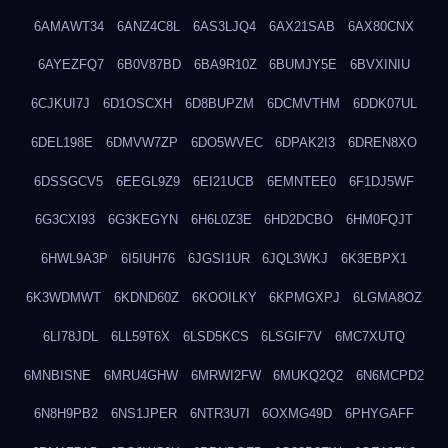
6AMAWT34
6ANZ4C8L
6AS3LJQ4
6AX21SAB
6AX80CNX
6AYEZFQ7
6B0V87BD
6BA9R10Z
6BUMJY5E
6BVXINIU
6CJKUI7J
6D1OSCXH
6D8BUPZM
6DCMVTHM
6DDK07UL
6DEL198E
6DMVW7ZP
6DO5WVEC
6DPAK2I3
6DREN8XO
6DSSGCV5
6EEGL9Z9
6EI21UCB
6EMNTEE0
6F1DJ5WF
6G3CXI93
6G3KEGYN
6H6L0Z3E
6HD2DCBO
6HM0FQJT
6HWL9A3P
6I5IUH76
6JGSI1UR
6JQL3WKJ
6K3EBPX1
6K3WDMWT
6KDND60Z
6KOOILKY
6KPMGXPJ
6LGMA8OZ
6LI78JDL
6LL59T6X
6LSD5KCS
6LSGIF7V
6MC7XUTQ
6MNBISNE
6MRU4GHW
6MRWI2FW
6MUKQ2Q2
6N6MCPD2
6N8H9PB2
6NS1JPER
6NTR3U7I
6OXMG49D
6PHYGAFF