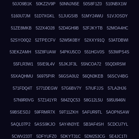
50JO9B1K
50KZ2V9P
50NNJN5E
50S8F1Z0
510NBX1W
5160U7JM
51D7XGKL
51JUGSIB
51MY24WU
51VJOSDY
51ZE8MKB
522X4O28
52D4GH9B
52FJKYTB
52MOA4HC
52SYO0Q2
52TPECFV
52W5K0BY
52XXY91Q
53ATDBWI
53EKZAMH
53Z8FUAW
54PKU5CO
551HGV0S
553WPS4S
55FLR3W1
55IE9L4V
55JKJF3L
55NCOA72
55QDIRSM
55XAQHMU
56975PIR
56GSA0U2
56QN3KEB
56SCV4BG
571FDQ4T
5771DEGW
57G6BV7Y
57IUFJJS
57LA2HJ6
57N9R0VG
57Z141YR
584ZQC53
58G12L5U
595U946N
59BSESDJ
59FRMR7X
59T11ZKH
5AFUR9TL
5AOPNSAW
5AQL07P2
5ASS9KJO
5AY4N3YE
5B3AF4SH
5CDCU7YL
5CWV233T
5DFYUFZ0
5DKYT31C
5DM253CG
5E4JC1TI