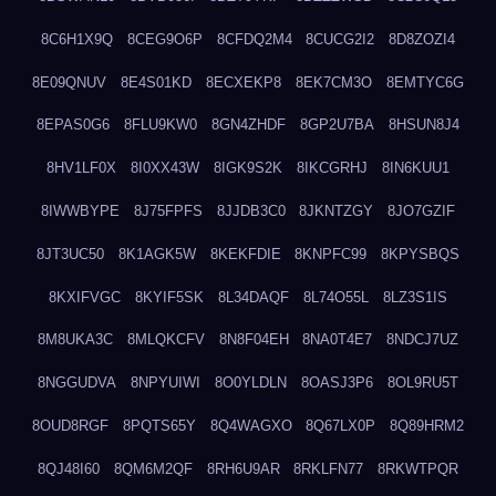
8C6H1X9Q
8CEG9O6P
8CFDQ2M4
8CUCG2I2
8D8ZOZI4
8E09QNUV
8E4S01KD
8ECXEKP8
8EK7CM3O
8EMTYC6G
8EPAS0G6
8FLU9KW0
8GN4ZHDF
8GP2U7BA
8HSUN8J4
8HV1LF0X
8I0XX43W
8IGK9S2K
8IKCGRHJ
8IN6KUU1
8IWWBYPE
8J75FPFS
8JJDB3C0
8JKNTZGY
8JO7GZIF
8JT3UC50
8K1AGK5W
8KEKFDIE
8KNPFC99
8KPYSBQS
8KXIFVGC
8KYIF5SK
8L34DAQF
8L74O55L
8LZ3S1IS
8M8UKA3C
8MLQKCFV
8N8F04EH
8NA0T4E7
8NDCJ7UZ
8NGGUDVA
8NPYUIWI
8O0YLDLN
8OASJ3P6
8OL9RU5T
8OUD8RGF
8PQTS65Y
8Q4WAGXO
8Q67LX0P
8Q89HRM2
8QJ48I60
8QM6M2QF
8RH6U9AR
8RKLFN77
8RKWTPQR