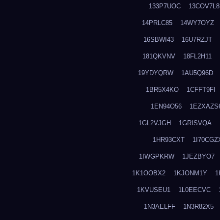
133P7UOC
13COV7L8
14PRLC85
14WY7OYZ
16SBWI43
16U7RZJT
181QKVNV
18FL2H11
19YDYQRW
1AU5Q96D
1BR5X4KO
1CFFT9FI
1EN94O56
1EZXAZS
1GL2VJGH
1GRISVQA
1HR93CXT
1I70CGZ
1IWGPKRW
1JEZBYO7
1K1OOBX2
1KJONM1Y
1
1KVUSEU1
1L0EECVC
1N3AELFF
1N3R82X5