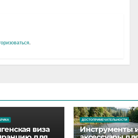
торизоваться
.
БРИКА
ДОСТОПРИМЕЧАТЕЛЬНОСТИ
генская виза
Инструменты 
Францию для
аксессуары дл