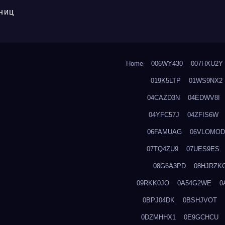
ниц
Home
006WY430
007HXU2Y
019K5LTP
01WS9NX2
04CAZD3N
04EDWV8I
04YFC57J
04ZFIS6W
06FAMUAG
06VLOMOD
07TQ4ZU9
07UES9ES
08G6A3PD
08HJRZK
09RKK0JO
0A54G2WE
0
0BPJ04DK
0BSHJVOT
0DZMHHX1
0E9GCHCU