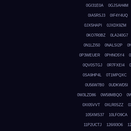
0GI31E0A
0GJSAH4M
0IA5RSJ3
0IF4Y4UQ
0JX5HAPI
0JXDX9ZM
0KO7R0BZ
0LA240G7
0N1LZI50
0NALSI2P
0
0P3WEUER
0PHNO5Y4
0QV0STGJ
0R7FXEI4
0SA9HP4L
0T1MPQXC
0U56W7B0
0UDKWD5I
0W3LZD86
0W58MBQO
0
0XI05VVT
0XLR0SZZ
0
105XMS37
10LFO9CA
11P2UCTJ
126I93O6
1