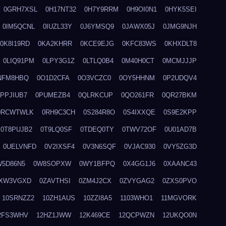
0GRH7XSL
0H17NT32
0H7Y9RRM
0H9OI0N1
0HYK5SEI
0IM5QCNL
0IUZL33Y
0J6YMSQ9
0JAWX05J
0JMG9NJH
0K8I19RD
0KA2KHRR
0KCE9EJG
0KFC83WS
0KHXDLT8
0LIQ91PM
0LPY3G1Z
0LTLQ0B4
0M40H0CT
0MCMJJJP
NFM8HBQ
0O1D2CFA
0O3VCZC0
0OY5HHNM
0P2UDQV4
0PPJIUB7
0PUMEZB4
0QLRKCUP
0QO261FR
0QR27BKM
0RCWTWLK
0RH9C3CH
0S284R8O
0S4IXXQE
0S9E2KPP
0T8PUJB2
0T9LQ0SF
0TDEQ0TY
0TWV72OF
0U01AD7B
0UELVNFD
0V2IXSF4
0V3N6SQF
0VJAC930
0VY5ZG3D
W5D86N5
0W8SOPXW
0WY1BFPQ
0X4GG1J6
0XAANC43
XW3VGXD
0ZAVTHSI
0ZM4J2CX
0ZVYGAG2
0ZXS0PVO
10SRNZZ2
10ZH1AUS
10ZZI8A5
1103WHO1
11MGVORK
2FS3WHV
12HZ1JWW
12K469CE
12QCPWZN
12UKQO0N