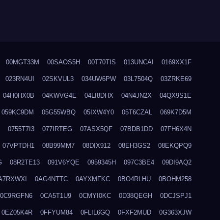
00MGT33M
00SAOS5H
00T70TIS
013UNCAI
0169XX1F
023RN4UI
02SKVUL3
034UW6PW
03L7504Q
03ZRKE69
04H0HX0B
04KWVG4E
04LI8DHX
04N4JN2X
04QX9S1E
059KC9DM
05G55WBQ
05IXW4Y0
05T6CZAL
069K7D5M
0755T7I3
077IRTEG
07ASX5QF
07BDB1DD
07FH6X4N
07VPTDH1
08B99MM7
08DIX912
08EH3GS2
08EKQPQ9
G
08R2TE13
091V6YQE
0959345H
097C3BE4
09DI9AQ2
A7RXWXI
0AG4NTTC
0AYXMFKC
0BO4RLHU
0BOHM258
0C9RGFN6
0CA5T1U9
0CMYI0KC
0D38QEGH
0DCJSPJ1
0EZ05K4R
0FFYUM84
0FLIL6GQ
0FXF2MUD
0G363XJW