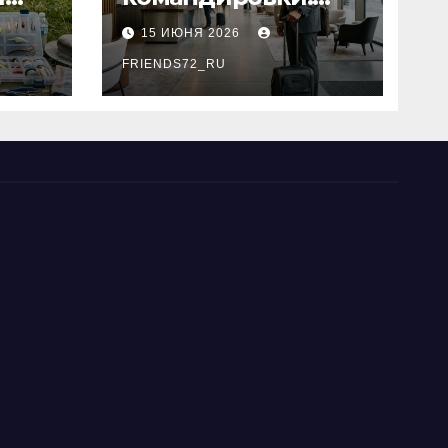
основные
15 ИЮНЯ 2026
критерии выбора
типы
FRIENDS72_RU