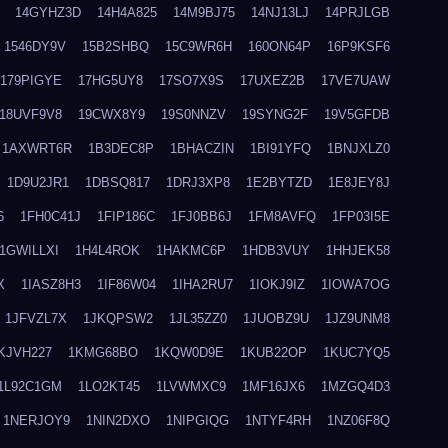
14GYHZ3D
14H4A825
14M9BJ75
14NJ13LJ
14PRJLGB
1546DY9V
15B2SHBQ
15C9WR6H
160ON64P
16P9KSF6
179PIGYE
17HG5UY8
17SO7X9S
17UXEZ2B
17VE7UAW
18UVF9V8
19CWX8Y9
19S0NNZV
19SYNG2F
19V5GFDB
1AXWRT6R
1B3DEC8P
1BHACZIN
1BI91YFQ
1BNJXLZ0
1D9U2JR1
1DBSQ817
1DRJ3XP8
1E2BYTZD
1E8JEY8J
6
1FH0C41J
1FIP186C
1FJ0BB6J
1FM8AVFQ
1FP03I5E
1GWILLXI
1H4L4ROK
1HAKMC6P
1HDB3VUY
1HHJEK58
X
1IASZ8H3
1IF86W04
1IHA2RU7
1IOKJ9IZ
1IOWA7OG
1JFVZL7X
1JKQPSW2
1JL35ZZ0
1JUOBZ9U
1JZ9UNM8
KJVH227
1KMG68BO
1KQW0D9E
1KUB22OP
1KUC7YQ5
1L92C1GM
1LO2KT45
1LVWMXC9
1MF16JX6
1MZGQ4D3
1NERJOY9
1NIN2DXO
1NIPGIQG
1NTYF4RH
1NZ06F8Q