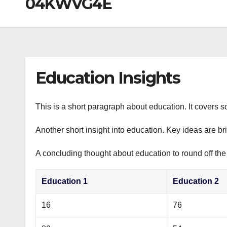
04KWVG4E
р
a
i
A
а
m
k
p
в
i
p
и
т
Education Insights
ь
This is a short paragraph about education. It covers s
Another short insight into education. Key ideas are br
A concluding thought about education to round off the
Education 1
Education 2
16
76