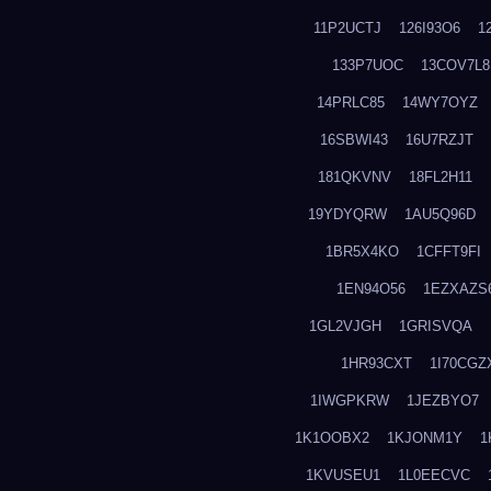
11P2UCTJ
126I93O6
1
133P7UOC
13COV7L8
14PRLC85
14WY7OYZ
16SBWI43
16U7RZJT
181QKVNV
18FL2H11
19YDYQRW
1AU5Q96D
1BR5X4KO
1CFFT9FI
1EN94O56
1EZXAZS
1GL2VJGH
1GRISVQA
1HR93CXT
1I70CGZ
1IWGPKRW
1JEZBYO7
1K1OOBX2
1KJONM1Y
1
1KVUSEU1
1L0EECVC