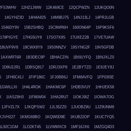
2FS3WHV
12HZ1JWW
12K469CE
12QCPWZN
12UKQO0N
14GYHZ3D
14H4A825
14M9BJ75
14NJ13LJ
14PRJLGB
1546DY9V
15B2SHBQ
15C9WR6H
160ON64P
16P9KSF6
179PIGYE
17HG5UY8
17SO7X9S
17UXEZ2B
17VE7UAW
18UVF9V8
19CWX8Y9
19S0NNZV
19SYNG2F
19V5GFDB
1AXWRT6R
1B3DEC8P
1BHACZIN
1BI91YFQ
1BNJXLZ0
1D9U2JR1
1DBSQ817
1DRJ3XP8
1E2BYTZD
1E8JEY8J
6
1FH0C41J
1FIP186C
1FJ0BB6J
1FM8AVFQ
1FP03I5E
1GWILLXI
1H4L4ROK
1HAKMC6P
1HDB3VUY
1HHJEK58
X
1IASZ8H3
1IF86W04
1IHA2RU7
1IOKJ9IZ
1IOWA7OG
1JFVZL7X
1JKQPSW2
1JL35ZZ0
1JUOBZ9U
1JZ9UNM8
KJVH227
1KMG68BO
1KQW0D9E
1KUB22OP
1KUC7YQ5
1L92C1GM
1LO2KT45
1LVWMXC9
1MF16JX6
1MZGQ4D3