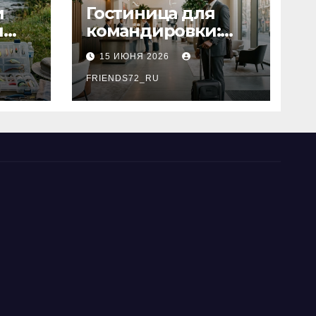
и
Гостиница для
я
командировки:
основные
15 ИЮНЯ 2026
критерии выбора
типы
FRIENDS72_RU