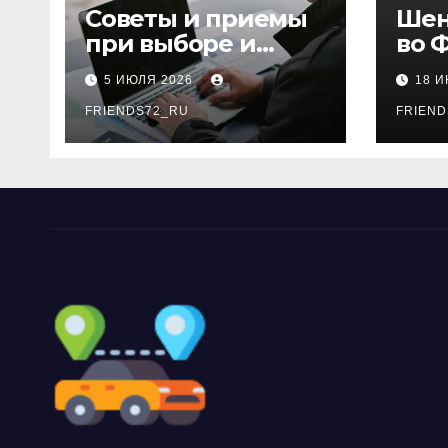
Советы и приемы
Шен
при выборе и
во 
бронировании
рос
5 ИЮЛЯ 2026
18 
авиабилетов
году
FRIENDS72_RU
дне
FRIEND
нео
док