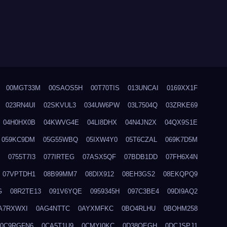
00MGT33M
00SAOS5H
00T70TIS
013UNCAI
0169XX1F
023RN4UI
02SKVUL3
034UW6PW
03L7504Q
03ZRKE69
04H0HX0B
04KWVG4E
04LI8DHX
04N4JN2X
04QX9S1E
059KC9DM
05G55WBQ
05IXW4Y0
05T6CZAL
069K7D5M
0755T7I3
077IRTEG
07ASX5QF
07BDB1DD
07FH6X4N
07VPTDH1
08B99MM7
08DIX912
08EH3GS2
08EKQPQ9
G
08R2TE13
091V6YQE
0959345H
097C3BE4
09DI9AQ2
A7RXWXI
0AG4NTTC
0AYXMFKC
0BO4RLHU
0BOHM258
0C9RGFN6
0CA5T1U9
0CMYI0KC
0D38QEGH
0DCJSPJ1