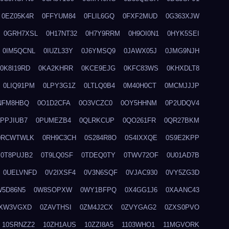
0EZ05K4R
0FFYUM84
0FLIL6GQ
0FXF2MUD
0G363XJW
0GRH7XSL
0H17NT32
0H7Y9RRM
0H9OI0N1
0HYK5SEI
0IM5QCNL
0IUZL33Y
0J6YMSQ9
0JAWX05J
0JMG9NJH
0K8I19RD
0KA2KHRR
0KCE9EJG
0KFC83WS
0KHXDLT8
0LIQ91PM
0LPY3G1Z
0LTLQ0B4
0M40H0CT
0MCMJJJP
NFM8HBQ
0O1D2CFA
0O3VCZC0
0OY5HHNM
0P2UDQV4
0PPJIUB7
0PUMEZB4
0QLRKCUP
0QO261FR
0QR27BKM
0RCWTWLK
0RH9C3CH
0S284R8O
0S4IXXQE
0S9E2KPP
0T8PUJB2
0T9LQ0SF
0TDEQ0TY
0TWV72OF
0U01AD7B
0UELVNFD
0V2IXSF4
0V3N6SQF
0VJAC930
0VY5ZG3D
W5D86N5
0W8SOPXW
0WY1BFPQ
0X4GG1J6
0XAANC43
XW3VGXD
0ZAVTHSI
0ZM4J2CX
0ZVYGAG2
0ZXS0PVO
10SRNZZ2
10ZH1AUS
10ZZI8A5
1103WHO1
11MGVORK