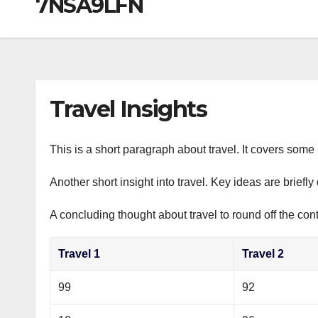
7NSA9LFN
р
a
i
A
а
m
k
p
в
i
p
и
т
Travel Insights
ь
This is a short paragraph about travel. It covers some 
Another short insight into travel. Key ideas are briefl
A concluding thought about travel to round off the cont
Travel 1
Travel 2
99
92