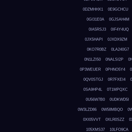
0DZMHHX1
0E9GCHCU
0GI31E0A
0GJSAH4M
0IA5RSJ3
0IF4Y4UQ
0JX5HAPI
0JXDX9ZM
0KO7R0BZ
0LA240G7
0N1LZI50
0NALSI2P
0
0P3WEUER
0PHNO5Y4
0QV0STGJ
0R7FXEI4
0SA9HP4L
0T1MPQXC
0U56W7B0
0UDKWD5I
0W3LZD86
0W58MBQO
0
0XI05VVT
0XLR0SZZ
0
105XMS37
10LFO9CA