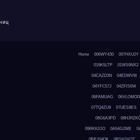
ниц
Home
006WY430
007HXU2Y
019K5LTP
01WS9NX2
04CAZD3N
04EDWV8I
04YFC57J
04ZFIS6W
06FAMUAG
06VLOMOD
07TQ4ZU9
07UES9ES
08G6A3PD
08HJRZK
09RKK0JO
0A54G2WE
0
0BPJ04DK
0BSHJVOT