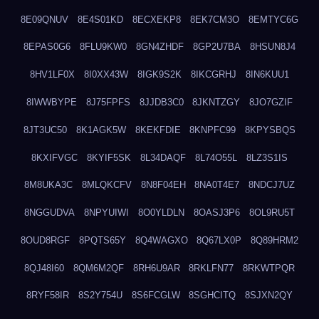
8E09QNUV
8E4S01KD
8ECXEKP8
8EK7CM3O
8EMTYC6G
8EPAS0G6
8FLU9KW0
8GN4ZHDF
8GP2U7BA
8HSUN8J4
8HV1LF0X
8I0XX43W
8IGK9S2K
8IKCGRHJ
8IN6KUU1
8IWWBYPE
8J75FPFS
8JJDB3C0
8JKNTZGY
8JO7GZIF
8JT3UC50
8K1AGK5W
8KEKFDIE
8KNPFC99
8KPYSBQS
8KXIFVGC
8KYIF5SK
8L34DAQF
8L74O55L
8LZ3S1IS
8M8UKA3C
8MLQKCFV
8N8F04EH
8NA0T4E7
8NDCJ7UZ
8NGGUDVA
8NPYUIWI
8O0YLDLN
8OASJ3P6
8OL9RU5T
8OUD8RGF
8PQTS65Y
8Q4WAGXO
8Q67LX0P
8Q89HRM2
8QJ48I60
8QM6M2QF
8RH6U9AR
8RKLFN77
8RKWTPQR
8RYF58IR
8S2Y754U
8S6FCGLW
8SGHCITQ
8SJXN2QY