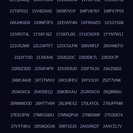
1VT6PD21
1VV8ZAHG
1W387VUY
1WFVB76Y
1WPX7P03
1WUHK6D4
1X9NP2FS
1XEHVF4N
1XFRA9ZO
1XS2YS68
1XSROT4L
1YS8YJ6Z
1YSKFL0G
1YUCNSFB
1YYN7W1J
1Z1US2M8
1ZLGWTF7
1ZOCGLFM
206VNFLF
20GH4EFO
2110Y7UD
21J9UIA6
2254Q10C
226DDKTL
22R2IX7P
22RDZ3DD
22S5F4PR
22XXR3UO
232PTAJG
24AZ56D2
24MC44U0
24TJTMVU
24XS3FEV
24YV1LVI
252T7VNK
253A0XC6
254O5EQJ
258OBXAU
25JR0XCH
25Q8956U
25RMMEOD
26HTTV6H
26L0HESZ
270L4YOL
276UFPNM
27E8J3FW
27MKG0DU
27MNQPU0
27NBD68F
27O3D674
27VYT4KU
28SMQGU6
299T1G15
2A01R6QT
2AAYZL7V