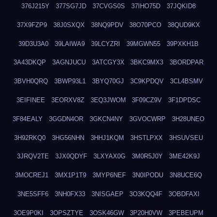
376J215Y
377SG7JD
37CVGS0S
37IHO75D
37JQKID8
37X9FZP9
38J0SXQX
38NQ9PDV
38O70PCO
38QUD9KX
39D3U3A0
39LAIWA9
39LCYZRI
39MGWN55
39PXKH1B
3A43DKQP
3AGNJUCU
3ATCGY3X
3BKC9MX3
3BORDPAR
3BVH0QRQ
3BWP93L1
3BYQ70GJ
3C9KPDQV
3CL4BSMV
3EIFINEE
3EORXV8Z
3EQ3JWOM
3F09CZ9V
3F1DPDSC
3F84EALY
3GGDN4OR
3GKCN4NY
3GVOCWRP
3H28UNEO
3H92RKQ0
3HG56NHN
3HHJ1KQM
3HSTLPXX
3HSUVSEU
3JRQV2TE
3JX0QDYF
3LXYAX0G
3M0R5J0Y
3ME42K9J
3MOCREJ1
3MX1P1T9
3MYP6NEF
3N0IPODU
3N8UCE6Q
3NE5SFF6
3NH0FX33
3NISGAEP
3O3KQQ4F
3OBDFAXI
3OE9P0KI
3OPSZTYE
3OSK46GW
3P20H0VW
3PEBEUPM