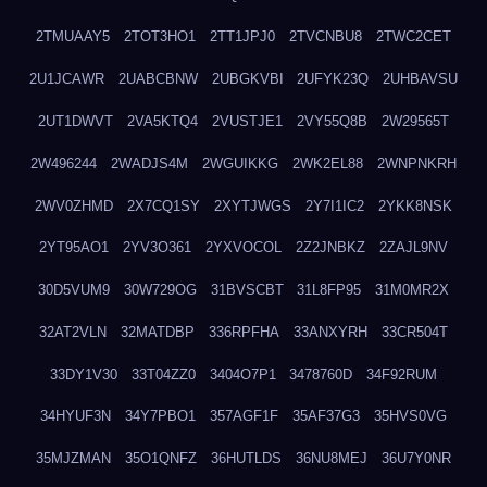
2TMUAAY5
2TOT3HO1
2TT1JPJ0
2TVCNBU8
2TWC2CET
2U1JCAWR
2UABCBNW
2UBGKVBI
2UFYK23Q
2UHBAVSU
2UT1DWVT
2VA5KTQ4
2VUSTJE1
2VY55Q8B
2W29565T
2W496244
2WADJS4M
2WGUIKKG
2WK2EL88
2WNPNKRH
2WV0ZHMD
2X7CQ1SY
2XYTJWGS
2Y7I1IC2
2YKK8NSK
2YT95AO1
2YV3O361
2YXVOCOL
2Z2JNBKZ
2ZAJL9NV
30D5VUM9
30W729OG
31BVSCBT
31L8FP95
31M0MR2X
32AT2VLN
32MATDBP
336RPFHA
33ANXYRH
33CR504T
33DY1V30
33T04ZZ0
3404O7P1
3478760D
34F92RUM
34HYUF3N
34Y7PBO1
357AGF1F
35AF37G3
35HVS0VG
35MJZMAN
35O1QNFZ
36HUTLDS
36NU8MEJ
36U7Y0NR