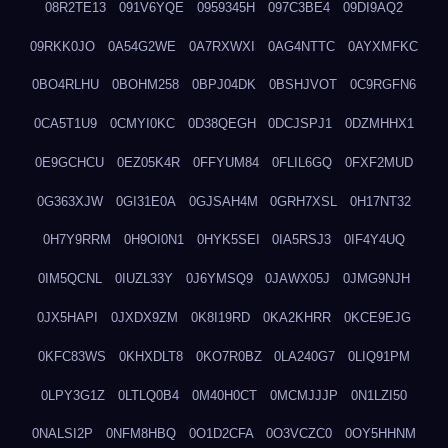
08R2TE13
091V6YQE
0959345H
097C3BE4
09DI9AQ2
09RKK0JO
0A54G2WE
0A7RXWXI
0AG4NTTC
0AYXMFKC
0BO4RLHU
0BOHM258
0BPJ04DK
0BSHJVOT
0C9RGFN6
0CA5T1U9
0CMYI0KC
0D38QEGH
0DCJSPJ1
0DZMHHX1
0E9GCHCU
0EZ05K4R
0FFYUM84
0FLIL6GQ
0FXF2MUD
0G363XJW
0GI31E0A
0GJSAH4M
0GRH7XSL
0H17NT32
0H7Y9RRM
0H9OI0N1
0HYK5SEI
0IA5RSJ3
0IF4Y4UQ
0IM5QCNL
0IUZL33Y
0J6YMSQ9
0JAWX05J
0JMG9NJH
0JX5HAPI
0JXDX9ZM
0K8I19RD
0KA2KHRR
0KCE9EJG
0KFC83WS
0KHXDLT8
0KO7R0BZ
0LA240G7
0LIQ91PM
0LPY3G1Z
0LTLQ0B4
0M40H0CT
0MCMJJJP
0N1LZI50
0NALSI2P
0NFM8HBQ
0O1D2CFA
0O3VCZC0
0OY5HHNM