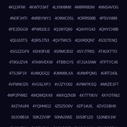
4KQJIFMI
4KWTO3AT
4LXNH9M8
4M8RR8DW
4NNSAVOG
4NOFJHTI
4NRBYMY1
4O9WC0SL
4ORR508B
4P5VX889
4PE2DGG9
4PW810LS
4Q1M7Q60
4QAHYG43
4QHYCH8B
4QL610TS
4QRSJ753
4QVTMIC5
4QXRDQN7
4S31TENQ
4SGZZGF9
4SHI3FUE
4SRMCB32
4SYJTR01
4T4UXTTO
4T8GUZVK
4TAWVEKW
4TBBI1Y5
4TJ1ASNW
4TPTYC45
4TSJ6PJX
4U48QGQ2
4UMM8LXA
4UNHPQM1
4URT243L
4VFMWJZ0
4VGSLXPJ
4VJZYO02
4VNW7KSQ
4W6ZE1F7
4WP2PW82
4WQWQXX8
4WXQZN38
4X7TT8GV
4XYOT662
4XZYAUHI
4YQHH612
4Z52SO0V
4ZP14UIL
4ZVGSBH0
50JO9B1K
50KZ2V9P
50NNJN5E
50S8F1Z0
510NBX1W