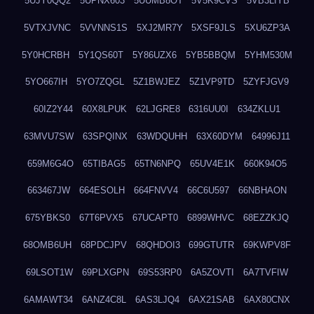
5UJY0QQ2
5UPNX603
5UUMB8OT
5V5K9CVS
5VB3LIYB
5VTXJVNC
5VVNNS1S
5XJ2MR7Y
5XSF9JLS
5XU6ZP3A
5Y0HCRBH
5Y1QS60T
5Y86UZX6
5YB5BBQM
5YHM530M
5YO667IH
5YO7ZQGL
5Z1BWJEZ
5Z1VP9TD
5ZYFJGV9
60IZ2Y44
60X8LPUK
62LJGRE8
6316UU0I
634ZKLU1
63MVU7SW
63SPQINX
63WDQUHH
63X60DYM
64996J11
659M6G4O
65TIBAG5
65TN6NPQ
65UV4E1K
660K94O5
663467JW
664ESOLH
664FNVV4
66C6U597
66NBHAON
675YBKS0
67T6PVX5
67UCAPT0
6899WHVC
68EZZKJQ
68OMB6UH
68PDCJPV
68QHDOI3
699GTUTR
69KWPV8F
69LSOT1W
69PLXGPN
69S53RP0
6A5ZOVTI
6A7TVFIW
6AMAWT34
6ANZ4C8L
6AS3LJQ4
6AX21SAB
6AX80CNX