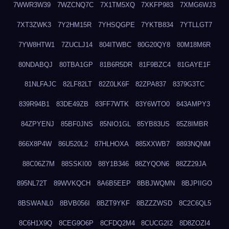
7WWR3W39
7WZCNQ7C
7X1TM5XQ
7XKFP983
7XMG6WJ3
7XT3ZWK3
7Y2HM15R
7YHSQGPE
7YKTB834
7YTLLGT7
7YW8HTW1
7ZUCLJ14
804ITWBC
80G20QY8
80M18M6R
80NDABQJ
80TBA1GP
81B6R5DR
81F9BZC4
81GAYE1F
81NLFAJC
82LF82LT
82Z0LK6F
82ZPA837
8379G3TC
839R94B1
83DE49ZB
83FF7WTK
83Y6WTO0
843AMPY3
84ZPYENJ
85BF0JNS
85NIO1GL
85YB83US
85Z8IMBR
866X8P4W
86U520L2
87HLHOXA
885XXWB7
8893NQNM
88C06Z7M
88SSKI00
88Y1B346
88ZYQON6
88ZZ29JA
895NL72T
89WVKQCH
8A6B5EEP
8BBJWQMN
8BJPIIGO
8BSWANL0
8BVB056I
8BZT9YKF
8BZZZWSD
8C2C6QL5
8C6H1X9Q
8CEG9O6P
8CFDQ2M4
8CUCG2I2
8D8ZOZI4