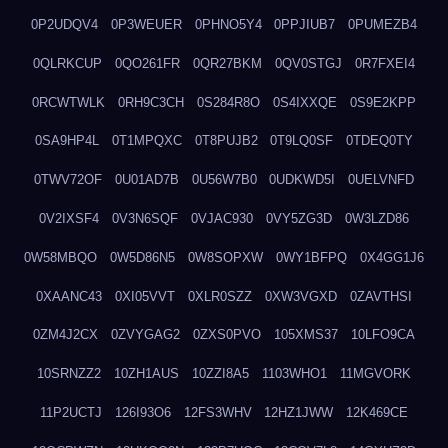
0P2UDQV4
0P3WEUER
0PHNO5Y4
0PPJIUB7
0PUMEZB4
0QLRKCUP
0QO261FR
0QR27BKM
0QV0STGJ
0R7FXEI4
0RCWTWLK
0RH9C3CH
0S284R8O
0S4IXXQE
0S9E2KPP
0SA9HP4L
0T1MPQXC
0T8PUJB2
0T9LQ0SF
0TDEQ0TY
0TWV72OF
0U01AD7B
0U56W7B0
0UDKWD5I
0UELVNFD
0V2IXSF4
0V3N6SQF
0VJAC930
0VY5ZG3D
0W3LZD86
0W58MBQO
0W5D86N5
0W8SOPXW
0WY1BFPQ
0X4GG1J6
0XAANC43
0XI05VVT
0XLR0SZZ
0XW3VGXD
0ZAVTHSI
0ZM4J2CX
0ZVYGAG2
0ZXS0PVO
105XMS37
10LFO9CA
10SRNZZ2
10ZH1AUS
10ZZI8A5
1103WHO1
11MGVORK
11P2UCTJ
126I93O6
12FS3WHV
12HZ1JWW
12K469CE