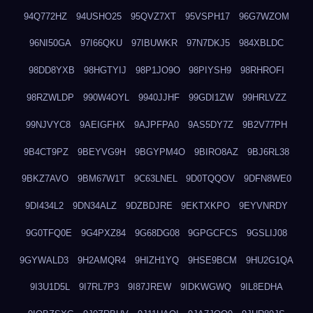
94Q772HZ
94USHO25
95QVZ7XT
95VSPH17
96G7WZOM
96NI50GA
97I66QKU
97IBUWKR
97N7DKJ5
984XBLDC
98DD8YXB
98HGTYIJ
98P1JO9O
98PIYSH9
98RHROFI
98RZWLDP
990W4OYL
9940JJHF
99GDI1ZW
99HRLVZZ
99NJVYC8
9AEIGFHX
9AJPFPA0
9AS5DY7Z
9B2V77PH
9B4CT9PZ
9BEYVG9H
9BGYPM4O
9BIRO8AZ
9BJ6RL38
9BKZ7AVO
9BM67W1T
9C63LNEL
9D0TQQOV
9DFN8WE0
9DI434L2
9DN34ALZ
9DZBDJRE
9EKTXKPO
9EYVNRDY
9G0TFQ0E
9G4PXZ84
9G68DG08
9GPGCFCS
9GSLIJ08
9GYWALD3
9H2AMQR4
9HIZH1YQ
9HSE9BCM
9HU2G1QA
9I3U1D5L
9I7RL7P3
9I87JREW
9IDKWGWQ
9IL8EDHA