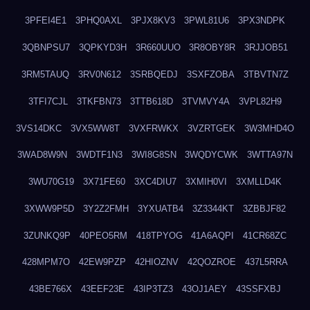
3PFEI4E1
3PHQ0AXL
3PJX8KV3
3PWL81U6
3PX3NDPK
3QBNPSU7
3QPKYD3H
3R660UUO
3R8OBY8R
3RJJOB51
3RM5TAUQ
3RV0N612
3SRBQEDJ
3SXFZOBA
3TBVTN7Z
3TFI7CJL
3TKFBN73
3TTB618D
3TVMVY4A
3VPL82H9
3VS14DKC
3VX5WW8T
3VXFRWKX
3VZRTGEK
3W3MHD4O
3WAD8W9N
3WDTF1N3
3WI8G8SN
3WQDYCWK
3WTTA97N
3WU70G19
3X71FE60
3XC4DIU7
3XMIH0VI
3XMLLD4K
3XWW9P5D
3Y2Z2FMH
3YXUATB4
3Z3344KT
3ZBBJF82
3ZUNKQ9P
40PEO5RM
418TPYOG
41A6AQPI
41CR68ZC
428MPM7O
42EW9PZP
42HIOZNV
42QOZROE
437L5RRA
43BE766X
43EEF23E
43IP3TZ3
43OJ1AEY
43SSFXBJ