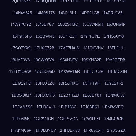
12QCPWZN
12UKQO0N
133P7UOC
13COV7L8
14GYHZ3D
14H4A825
14M9BJ75
14NJ13LJ
14PRJLGB
14PRLC85
14WY7OYZ
1546DY9V
15B2SHBQ
15C9WR6H
160ON64P
16P9KSF6
16SBWI43
16U7RZJT
179PIGYE
17HG5UY8
17SO7X9S
17UXEZ2B
17VE7UAW
181QKVNV
18FL2H11
18UVF9V8
19CWX8Y9
19S0NNZV
19SYNG2F
19V5GFDB
19YDYQRW
1AU5Q96D
1AXWRT6R
1B3DEC8P
1BHACZIN
1BI91YFQ
1BNJXLZ0
1BR5X4KO
1CFFT9FI
1D9U2JR1
1DBSQ817
1DRJ3XP8
1E2BYTZD
1E8JEY8J
1EN94O56
1EZXAZS6
1FH0C41J
1FIP186C
1FJ0BB6J
1FM8AVFQ
1FP03I5E
1GL2VJGH
1GRISVQA
1GWILLXI
1H4L4ROK
1HAKMC6P
1HDB3VUY
1HHJEK58
1HR93CXT
1I70CGZX