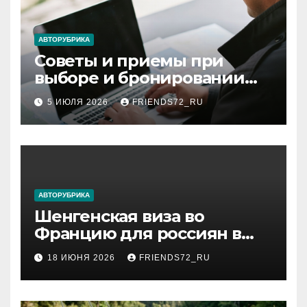
АВТОРУБРИКА
Советы и приемы при
выборе и бронировании
авиабилетов
5 ИЮЛЯ 2026
FRIENDS72_RU
АВТОРУБРИКА
Шенгенская виза во
Францию для россиян в
2026 году: сроки от 3 дней
18 ИЮНЯ 2026
FRIENDS72_RU
и список необходимых
документов