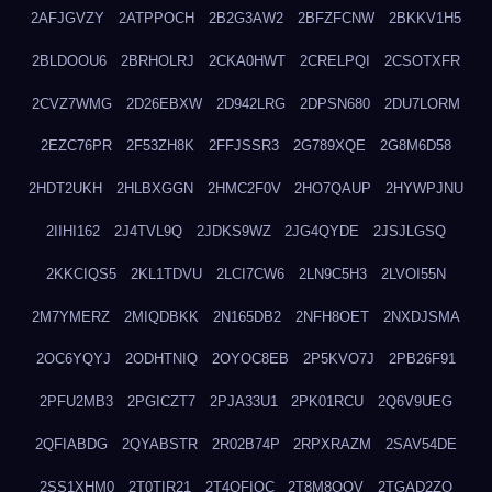
2AFJGVZY
2ATPPOCH
2B2G3AW2
2BFZFCNW
2BKKV1H5
2BLDOOU6
2BRHOLRJ
2CKA0HWT
2CRELPQI
2CSOTXFR
2CVZ7WMG
2D26EBXW
2D942LRG
2DPSN680
2DU7LORM
2EZC76PR
2F53ZH8K
2FFJSSR3
2G789XQE
2G8M6D58
2HDT2UKH
2HLBXGGN
2HMC2F0V
2HO7QAUP
2HYWPJNU
2IIHI162
2J4TVL9Q
2JDKS9WZ
2JG4QYDE
2JSJLGSQ
2KKCIQS5
2KL1TDVU
2LCI7CW6
2LN9C5H3
2LVOI55N
2M7YMERZ
2MIQDBKK
2N165DB2
2NFH8OET
2NXDJSMA
2OC6YQYJ
2ODHTNIQ
2OYOC8EB
2P5KVO7J
2PB26F91
2PFU2MB3
2PGICZT7
2PJA33U1
2PK01RCU
2Q6V9UEG
2QFIABDG
2QYABSTR
2R02B74P
2RPXRAZM
2SAV54DE
2SS1XHM0
2T0TIR21
2T4QFIOC
2T8M8OOV
2TGAD2ZO