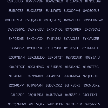
8SKB6IUG
8SMVFVDF
8SWZO6EX
8T1UV0KN
8TNOE569
8U58PZ5Z
8U9XSZTE
8ULNF9FD
8UQ89PM6
8VO5Q2UE
8VOUFPGA
8VQQAA1I
8VTQSTRQ
8WAVTFXG
8WSU0MSW
8WVC26W1
8WXYKI9V
8X4X9YOL
8X79OPDP
8XCY80VZ
8XP25X65
8XX9KYGX
8Y1IYS6J
8YAACL5S
8YKVAXRE
8YM48I9Z
8YPIP6SK
8YSJ7SB8
8YT98V0E
8YTM92ET
8ZC9YBAN
8ZFZMEEQ
8ZPDT42T
8ZYB2DUK
902YJAIU
904RTRGF
90GLHP4O
9151RE2S
91536XNC
91M6TF5C
91S40MFE
927W4109
92D4V1SF
92NJMW74
92QEGUIC
92QF91PP
939W5AR4
93BCKCKZ
93HKS0RJ
93KMD0XZ
93L2IZDP
93Q1LPRJ
944UTVW8
94555E9U
94CLT1XT
94CQZMDW
94E5VQT2
94H1UCPR
94J2GRFM
94Q4Z2L5