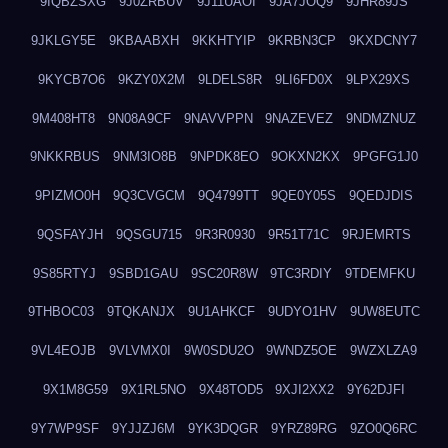
9IQBZSXG
9J0ZRBUV
9J11UAOI
9JA7JOQ9
9JHR89JS
9JKLGY5E
9KBAABXH
9KKHTYIP
9KRBN3CP
9KXDCNY7
9KYCB7O6
9KZY0X2M
9LDELS8R
9LI6FD0X
9LPX29XS
9M408HT8
9N08A9CF
9NAVVPPN
9NAZEVEZ
9NDMZNUZ
9NKKRBUS
9NM3IO8B
9NPDK8EO
9OKXN2KX
9PGFG1J0
9PIZMO0H
9Q3CVGCM
9Q4799TT
9QE0Y05S
9QEDJDIS
9QSFAYJH
9QSGU715
9R3R0930
9R51T71C
9RJEMRTS
9S85RTYJ
9SBD1GAU
9SC20R8W
9TC3RDIY
9TDEMFKU
9THBOC03
9TQKANJX
9U1AHKCF
9UDYO1HV
9UW8EUTC
9VL4EOJB
9VLVMX0I
9W0SDU2O
9WNDZ5OE
9WZXLZA9
9X1M8G59
9X1RL5NO
9X48TOD5
9XJI2XX2
9Y62DJFI
9Y7WP9SF
9YJJZJ6M
9YK3DQGR
9YRZ89RG
9ZO0Q6RC