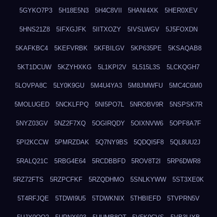
5GYKO7P3
5H18E5N3
5H4C8VII
5HANI4XK
5HER0XEV
5HNS21Z8
5IFXGJFK
5IITXOZY
5IVSLWGV
5J5FOXDN
5KAFKBC4
5KEFVRBK
5KFBILGV
5KP635PE
5KSAQAB8
5KT1DCUW
5KZYHXKG
5L1KPI2V
5L515L3S
5LCKQGH7
5LOVPA8C
5LY0K9GU
5M4U4YA3
5M8JMWFU
5MC4C6M0
5MOLUGED
5NCKLFPQ
5NI5PO7L
5NROBV9R
5NSPSK7R
5NYZ03GV
5NZ2F7XQ
5OGIRQDY
5OIXNVW6
5OPF8A7F
5PI2KCCW
5PMRZDAK
5Q7NY9BS
5QDQI5F8
5QL8UU2J
5RALQ21C
5RBG4E64
5RCDBBFD
5ROV8T2I
5RP6DWR8
5RZ72FTS
5RZPCFKF
5RZQDHMO
5SNLKYWW
5ST3XE0K
5T4RFJQE
5TDWI9U5
5TDWKNIX
5THBIEFD
5TVPRN5V