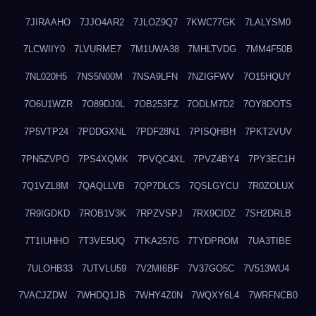
7JIRAAHO
7JJO4AR2
7JLOZ9Q7
7KWC77GK
7LALYSM0
7LCWIIY0
7LVURME7
7M1UWA38
7MHLTVDG
7MM4F50B
7NL020H5
7NS5N00M
7NSA9LFN
7NZIGFWV
7O15HQUY
7O6U1WZR
7O89DJ0L
7OB253FZ
7ODLM7D2
7OY8DOTS
7P5VTP24
7PDDGXNL
7PDF28N1
7PISQHBH
7PKT2VUV
7PN5ZVPO
7PS4XQMK
7PVQC4XL
7PVZ4BY4
7PY3EC1H
7Q1VZL8M
7QAQLLVB
7QP7DLC5
7QSLGYCU
7R0ZOLUX
7R9IGDKD
7ROB1V3K
7RPZVSPJ
7RX9CIDZ
7SH2DRLB
7T1IUHHO
7T3VE5UQ
7TKA257G
7TYDPROM
7UA3TIBE
7ULOHB33
7UTVLU59
7V2MI6BF
7V37GO5C
7V513WU4
7VACJZDW
7WHDQ1JB
7WHY4Z0N
7WQXY6L4
7WRFNCB0