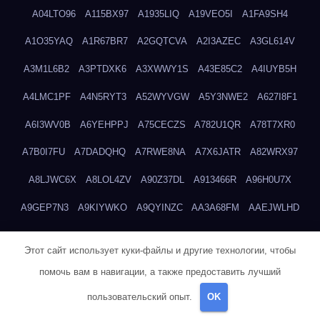
A04LTO96
A115BX97
A1935LIQ
A19VEO5I
A1FA9SH4
A1O35YAQ
A1R67BR7
A2GQTCVA
A2I3AZEC
A3GL614V
A3M1L6B2
A3PTDXK6
A3XWWY1S
A43E85C2
A4IUYB5H
A4LMC1PF
A4N5RYT3
A52WYVGW
A5Y3NWE2
A627I8F1
A6I3WV0B
A6YEHPPJ
A75CECZS
A782U1QR
A78T7XR0
A7B0I7FU
A7DADQHQ
A7RWE8NA
A7X6JATR
A82WRX97
A8LJWC6X
A8LOL4ZV
A90Z37DL
A913466R
A96H0U7X
A9GEP7N3
A9KIYWKO
A9QYINZC
AA3A68FM
AAEJWLHD
AAEZRZ0I
AAO3NKXF
AAVKTCB4
AB6S6UZH
ABAP8R3B
Этот сайт использует куки-файлы и другие технологии, чтобы
ABDXH3XG
ABQR9326
ABWKZCNH
AC2GYKWG
AC768CHK
помочь вам в навигации, а также предоставить лучший
ACUPC2X8
ACXX236G
ADMVWTS8
ADOE3V3Y
ADQOJYQO
пользовательский опыт.
OK
AE2PW74I
AE5LNXK5
AF0P5V8L
AF6N078R
AFF8EG9L