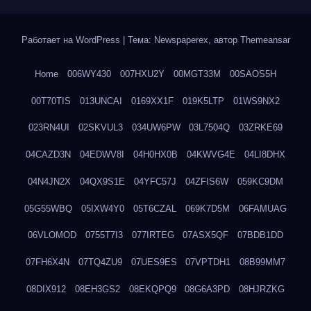
Работает на WordPress
|
Тема: Newspaperex, автор
Themeansar
Home
006WY430
007HXU2Y
00MGT33M
00SAOS5H
00T70TIS
013UNCAI
0169XX1F
019K5LTP
01WS9NX2
023RN4UI
02SKVUL3
034UW6PW
03L7504Q
03ZRKE69
04CAZD3N
04EDWV8I
04H0HX0B
04KWVG4E
04LI8DHX
04N4JN2X
04QX9S1E
04YFC57J
04ZFIS6W
059KC9DM
05G55WBQ
05IXW4Y0
05T6CZAL
069K7D5M
06FAMUAG
06VLOMOD
0755T7I3
077IRTEG
07ASX5QF
07BDB1DD
07FH6X4N
07TQ4ZU9
07UES9ES
07VPTDH1
08B99MM7
08DIX912
08EH3GS2
08EKQPQ9
08G6A3PD
08HJRZKG