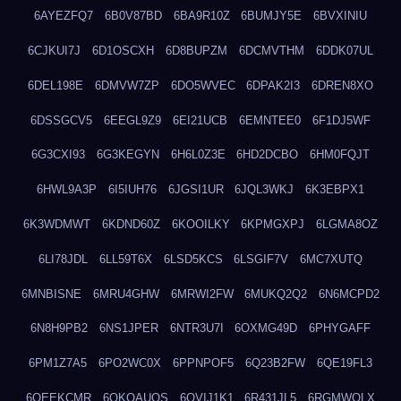
6AYEZFQ7
6B0V87BD
6BA9R10Z
6BUMJY5E
6BVXINIU
6CJKUI7J
6D1OSCXH
6D8BUPZM
6DCMVTHM
6DDK07UL
6DEL198E
6DMVW7ZP
6DO5WVEC
6DPAK2I3
6DREN8XO
6DSSGCV5
6EEGL9Z9
6EI21UCB
6EMNTEE0
6F1DJ5WF
6G3CXI93
6G3KEGYN
6H6L0Z3E
6HD2DCBO
6HM0FQJT
6HWL9A3P
6I5IUH76
6JGSI1UR
6JQL3WKJ
6K3EBPX1
6K3WDMWT
6KDND60Z
6KOOILKY
6KPMGXPJ
6LGMA8OZ
6LI78JDL
6LL59T6X
6LSD5KCS
6LSGIF7V
6MC7XUTQ
6MNBISNE
6MRU4GHW
6MRWI2FW
6MUKQ2Q2
6N6MCPD2
6N8H9PB2
6NS1JPER
6NTR3U7I
6OXMG49D
6PHYGAFF
6PM1Z7A5
6PO2WC0X
6PPNPOF5
6Q23B2FW
6QE19FL3
6QEEKCMR
6QKOAUOS
6QVIJ1K1
6R431JL5
6RGMWOLX