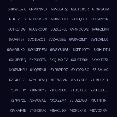
6RKWC57X
6RMKNV3X
6RV8LARZ
6SBTC8OR
6T3R3AJM
6TKE2JE3
6TPRWJZM
6U06OJTH
6UJEQ0CF
6UQ42P16
6UTK14DG
6UU9ROQK
6UZUZF6L
6V4POCW2
6V6FZLKN
6VJVHI57
6VQ1DZQ1
6VZACB5E
6W0V02MY
6W1CRLU0
6WAOIUX0
6WJXFPEM
6WSY8NWU
6XFR4OTY
6XIHLDTU
6XL3E0EQ
6XP30R7N
6XQUAXFV
6XUCD56H
6XVXTC5I
6Y6PMH2U
6YQP5Y4L
6YR8PDRZ
6YY0PXBC
6ZISH1A0
6ZT4UC5F
6ZYCUFVQ
70T7NVVN
70V1YKH3
711BHOSD
713M5IHY
718NNXY2
71H5RDOO
71UQJY58
725P81XE
727P972L
72FW37AL
73CXZZM4
73IDZEWO
73UTNHIP
73VKAF4E
740HGIUK
745ACL1O
74DPJX4S
74DVDXRM