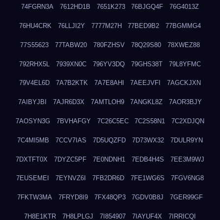
74FGRN3A
7612HD1B
7651K273
76BJGQ4F
76G4013Z
76HU4CRK
76LLJI2Y
7777M27H
77BED9B2
77BGMMG4
77S55623
77TABW20
780FZHSV
78Q29S80
78XWEZ88
792RHX5L
7939XN0C
796YV3DQ
79GHS38T
79L8YFMC
79V4EL6D
7A7B2KTK
7A7E8AHI
7AEEJVFI
7AGCKJXN
7AIBYJBI
7AJR6D3X
7AMTLOH9
7ANGKL8Z
7AOR3BJY
7AOSYN3G
7BVHAFGY
7C26C5EC
7C2S58N1
7C2XDJQN
7C4MI5MB
7CCV7IAS
7D5UQZFD
7D73WX32
7DULR9YN
7DXTFT0X
7DYZC5PF
7E0NDNH1
7EDB4H4S
7EE3M9WJ
7EUSEMEI
7EYNVZ6I
7FB2DR6D
7FE1WG6S
7FGV6NG8
7FKTW3MA
7FRYD8I9
7FX48QP3
7GDV0B8J
7GER99GF
7H8E1KTR
7H8LPLGJ
7I854907
7IAYUF4X
7IRRICQI