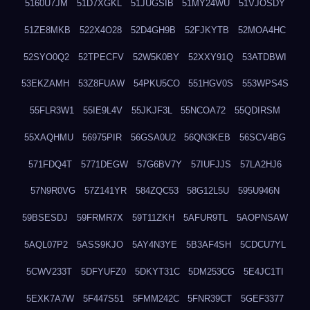
5160U7JM
51D7XGKL
51JUGSIB
51MY24WU
51VJOSDY
51ZE8MKB
522X4O28
52D4GH9B
52FJKYTB
52MOA4HC
52SYO0Q2
52TPECFV
52W5K0BY
52XXY91Q
53ATDBWI
53EKZAMH
53Z8FUAW
54PKU5CO
551HGV0S
553WPS4S
55FLR3W1
55IE9L4V
55JKJF3L
55NCOA72
55QDIRSM
55XAQHMU
56975PIR
56GSA0U2
56QN3KEB
56SCV4BG
571FDQ4T
5771DEGW
57G6BV7Y
57IUFJJS
57LA2HJ6
57N9R0VG
57Z141YR
584ZQC53
58G12L5U
595U946N
59BSESDJ
59FRMR7X
59T11ZKH
5AFUR9TL
5AOPNSAW
5AQL07P2
5ASS9KJO
5AY4N3YE
5B3AF4SH
5CDCU7YL
5CWV233T
5DFYUFZ0
5DKYT31C
5DM253CG
5E4JC1TI
5EXK7A7W
5F447S51
5FMM242C
5FNR39CT
5GEF3377