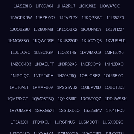
1IASZ8H3
1IF86W04
1IHA2RU7
1IOKJ9IZ
1IOWA7OG
1IWGPKRW
1JEZBYO7
1JFVZL7X
1JKQPSW2
1JL35ZZ0
1JUOBZ9U
1JZ9UNM8
1K1OOBX2
1KJONM1Y
1KJVH227
1KMG68BO
1KQW0D9E
1KUB22OP
1KUC7YQ5
1KVUSEU1
1L0EECVC
1L92C1GM
1LO2KT45
1LVWMXC9
1MF16JX6
1MZGQ4D3
1N3AELFF
1N3R82X5
1NERJOY9
1NIN2DXO
1NIPGIQG
1NTYF4RH
1NZ06F8Q
1OELGBE2
1OUI6BYG
1PET0A5T
1PMAFB0V
1PSGIWB2
1Q3BPV0D
1QBCT8D3
1QMT9XGT
1QWO8TSQ
1QYKS8IF
1RCW99QZ
1RDUWSSK
1RYOMZPR
1SFXG5XT
1SSBXDLO
1SZ258AV
1T04TFO9
1T3A32QI
1TQ4XCLI
1URGFNU5
1USMDQTI
1USXOD9C
1UTQO46Q
1UXXH5X4
1V2M00OW
1VHOFJ5Z
1VLGOT3L