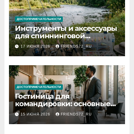
ДОСТОПРИМЕЧАТЕЛЬНОСТИ
Инструменты и аксессуары
для спиннинговой
рыбалки: назначение и
17 ИЮНЯ 2026
FRIENDS72_RU
типы
ДОСТОПРИМЕЧАТЕЛЬНОСТИ
Гостиница для
командировки: основные
критерии выбора
15 ИЮНЯ 2026
FRIENDS72_RU