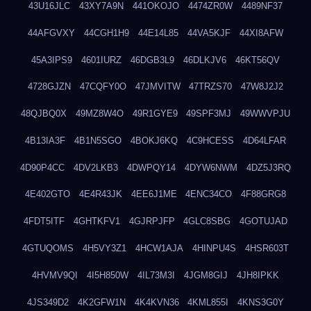
43U16JLC
43XY7A9N
441OKOJO
4474ZR0W
4489NF37
44AFGVXY
44CGH1H9
44E14L85
44VA5KJF
44XI8AFW
45A3IPS9
4601IURZ
46DGB3L9
46DLKJV6
46KT56QV
4728GJZN
47CQFY0O
47JMVITW
47TRZS70
47W8J2J2
48QJBQ0X
49MZ8W4O
49R1GYE9
49SPF3MJ
49WWVPJU
4B13IA3F
4B1N5SGO
4BOKJ6KQ
4C9HCESS
4D64LFAR
4D90P4CC
4DV2LKB3
4DWPQY14
4DYW6NWM
4DZ5J3RQ
4E402GTO
4E4R43JK
4EE6J1ME
4ENC34CO
4F88GRG8
4FDT5ITF
4GHTKFV1
4GJRPJFP
4GLC8SBG
4GOTUJAD
4GTUQOMS
4H5VY3Z1
4HCW1AJA
4HINPU4S
4HSR603T
4HVMV9QI
4I5H850W
4IL73M3I
4JGM8GIJ
4JH8IPKK
4JS349D2
4K2GFW1N
4K4KVN36
4KML855I
4KNS3G0Y