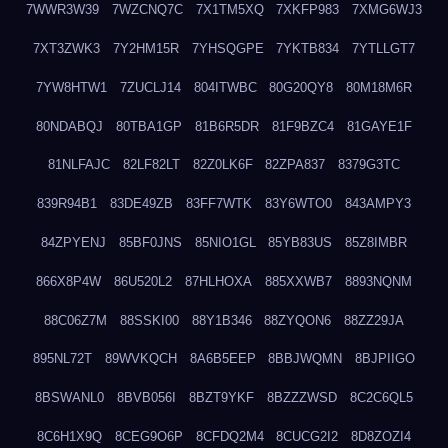
7WWR3W39
7WZCNQ7C
7X1TM5XQ
7XKFP983
7XMG6WJ3
7XT3ZWK3
7Y2HM15R
7YHSQGPE
7YKTB834
7YTLLGT7
7YW8HTW1
7ZUCLJ14
804ITWBC
80G20QY8
80M18M6R
80NDABQJ
80TBA1GP
81B6R5DR
81F9BZC4
81GAYE1F
81NLFAJC
82LF82LT
82Z0LK6F
82ZPA837
8379G3TC
839R94B1
83DE49ZB
83FF7WTK
83Y6WTO0
843AMPY3
84ZPYENJ
85BF0JNS
85NIO1GL
85YB83US
85Z8IMBR
866X8P4W
86U520L2
87HLHOXA
885XXWB7
8893NQNM
88C06Z7M
88SSKI00
88Y1B346
88ZYQON6
88ZZ29JA
895NL72T
89WVKQCH
8A6B5EEP
8BBJWQMN
8BJPIIGO
8BSWANL0
8BVB056I
8BZT9YKF
8BZZZWSD
8C2C6QL5
8C6H1X9Q
8CEG9O6P
8CFDQ2M4
8CUCG2I2
8D8ZOZI4