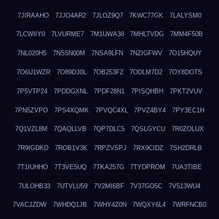
7JIRAAHO
7JJO4AR2
7JLOZ9Q7
7KWC77GK
7LALYSM0
7LCWIIY0
7LVURME7
7M1UWA38
7MHLTVDG
7MM4F50B
7NL020H5
7NS5N00M
7NSA9LFN
7NZIGFWV
7O15HQUY
7O6U1WZR
7O89DJ0L
7OB253FZ
7ODLM7D2
7OY8DOTS
7P5VTP24
7PDDGXNL
7PDF28N1
7PISQHBH
7PKT2VUV
7PN5ZVPO
7PS4XQMK
7PVQC4XL
7PVZ4BY4
7PY3EC1H
7Q1VZL8M
7QAQLLVB
7QP7DLC5
7QSLGYCU
7R0ZOLUX
7R9IGDKD
7ROB1V3K
7RPZVSPJ
7RX9CIDZ
7SH2DRLB
7T1IUHHO
7T3VE5UQ
7TKA257G
7TYDPROM
7UA3TIBE
7ULOHB33
7UTVLU59
7V2MI6BF
7V37GO5C
7V513WU4
7VACJZDW
7WHDQ1JB
7WHY4Z0N
7WQXY6L4
7WRFNCB0