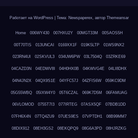
Работает на WordPress
|
Тема: Newspaperex, автор
Themeansar
Home
006WY430
007HXU2Y
00MGT33M
00SAOS5H
00T70TIS
013UNCAI
0169XX1F
019K5LTP
01WS9NX2
023RN4UI
02SKVUL3
034UW6PW
03L7504Q
03ZRKE69
04CAZD3N
04EDWV8I
04H0HX0B
04KWVG4E
04LI8DHX
04N4JN2X
04QX9S1E
04YFC57J
04ZFIS6W
059KC9DM
05G55WBQ
05IXW4Y0
05T6CZAL
069K7D5M
06FAMUAG
06VLOMOD
0755T7I3
077IRTEG
07ASX5QF
07BDB1DD
07FH6X4N
07TQ4ZU9
07UES9ES
07VPTDH1
08B99MM7
08DIX912
08EH3GS2
08EKQPQ9
08G6A3PD
08HJRZKG