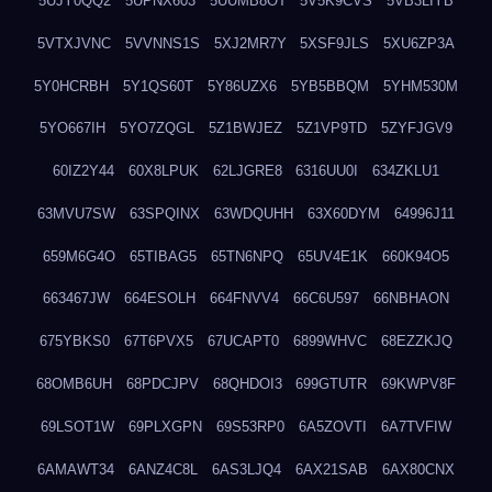
5UJY0QQ2
5UPNX603
5UUMB8OT
5V5K9CVS
5VB3LIYB
5VTXJVNC
5VVNNS1S
5XJ2MR7Y
5XSF9JLS
5XU6ZP3A
5Y0HCRBH
5Y1QS60T
5Y86UZX6
5YB5BBQM
5YHM530M
5YO667IH
5YO7ZQGL
5Z1BWJEZ
5Z1VP9TD
5ZYFJGV9
60IZ2Y44
60X8LPUK
62LJGRE8
6316UU0I
634ZKLU1
63MVU7SW
63SPQINX
63WDQUHH
63X60DYM
64996J11
659M6G4O
65TIBAG5
65TN6NPQ
65UV4E1K
660K94O5
663467JW
664ESOLH
664FNVV4
66C6U597
66NBHAON
675YBKS0
67T6PVX5
67UCAPT0
6899WHVC
68EZZKJQ
68OMB6UH
68PDCJPV
68QHDOI3
699GTUTR
69KWPV8F
69LSOT1W
69PLXGPN
69S53RP0
6A5ZOVTI
6A7TVFIW
6AMAWT34
6ANZ4C8L
6AS3LJQ4
6AX21SAB
6AX80CNX