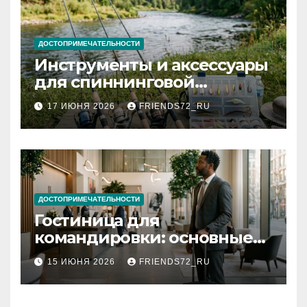
ДОСТОПРИМЕЧАТЕЛЬНОСТИ
Инструменты и аксессуары
для спиннинговой
рыбалки: назначение и
17 ИЮНЯ 2026
FRIENDS72_RU
типы
ДОСТОПРИМЕЧАТЕЛЬНОСТИ
Гостиница для
командировки: основные
критерии выбора
15 ИЮНЯ 2026
FRIENDS72_RU