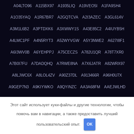
A04LTO96
A115BX97
A1935LIQ
A19VEO5I
A1FA9SH4
A1O35YAQ
A1R67BR7
A2GQTCVA
A2I3AZEC
A3GL614V
A3M1L6B2
A3PTDXK6
A3XWWY1S
A43E85C2
A4IUYB5H
A4LMC1PF
A4N5RYT3
A52WYVGW
A5Y3NWE2
A627I8F1
A6I3WV0B
A6YEHPPJ
A75CECZS
A782U1QR
A78T7XR0
A7B0I7FU
A7DADQHQ
A7RWE8NA
A7X6JATR
A82WRX97
A8LJWC6X
A8LOL4ZV
A90Z37DL
A913466R
A96H0U7X
A9GEP7N3
A9KIYWKO
A9QYINZC
AA3A68FM
AAEJWLHD
AAEZRZ0I
AAO3NKXF
AAVKTCB4
AB6S6UZH
ABAP8R3B
Этот сайт использует куки-файлы и другие технологии, чтобы
ABDXH3XG
ABQR9326
ABWKZCNH
AC2GYKWG
AC768CHK
помочь вам в навигации, а также предоставить лучший
ACUPC2X8
ACXX236G
ADMVWTS8
ADOE3V3Y
ADQOJYQO
пользовательский опыт.
OK
AE2PW74I
AE5LNXK5
AF0P5V8L
AF6N078R
AFF8EG9L