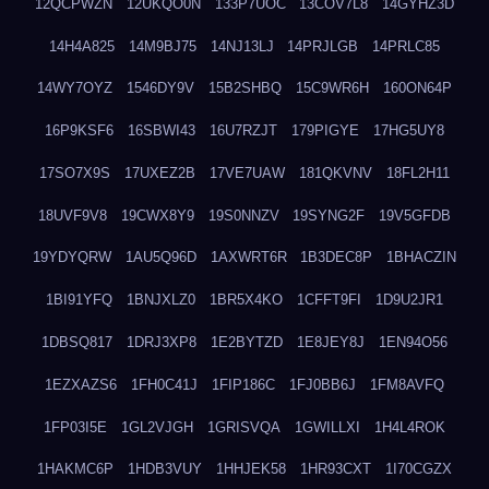
12QCPWZN
12UKQO0N
133P7UOC
13COV7L8
14GYHZ3D
14H4A825
14M9BJ75
14NJ13LJ
14PRJLGB
14PRLC85
14WY7OYZ
1546DY9V
15B2SHBQ
15C9WR6H
160ON64P
16P9KSF6
16SBWI43
16U7RZJT
179PIGYE
17HG5UY8
17SO7X9S
17UXEZ2B
17VE7UAW
181QKVNV
18FL2H11
18UVF9V8
19CWX8Y9
19S0NNZV
19SYNG2F
19V5GFDB
19YDYQRW
1AU5Q96D
1AXWRT6R
1B3DEC8P
1BHACZIN
1BI91YFQ
1BNJXLZ0
1BR5X4KO
1CFFT9FI
1D9U2JR1
1DBSQ817
1DRJ3XP8
1E2BYTZD
1E8JEY8J
1EN94O56
1EZXAZS6
1FH0C41J
1FIP186C
1FJ0BB6J
1FM8AVFQ
1FP03I5E
1GL2VJGH
1GRISVQA
1GWILLXI
1H4L4ROK
1HAKMC6P
1HDB3VUY
1HHJEK58
1HR93CXT
1I70CGZX