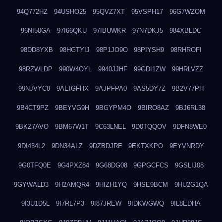
94Q772HZ
94USHO25
95QVZ7XT
95VSPH17
96G7WZOM
96NI50GA
97I66QKU
97IBUWKR
97N7DKJ5
984XBLDC
98DD8YXB
98HGTYIJ
98P1JO9O
98PIYSH9
98RHROFI
98RZWLDP
990W4OYL
9940JJHF
99GDI1ZW
99HRLVZZ
99NJVYC8
9AEIGFHX
9AJPFPA0
9AS5DY7Z
9B2V77PH
9B4CT9PZ
9BEYVG9H
9BGYPM4O
9BIRO8AZ
9BJ6RL38
9BKZ7AVO
9BM67W1T
9C63LNEL
9D0TQQOV
9DFN8WE0
9DI434L2
9DN34ALZ
9DZBDJRE
9EKTXKPO
9EYVNRDY
9G0TFQ0E
9G4PXZ84
9G68DG08
9GPGCFCS
9GSLIJ08
9GYWALD3
9H2AMQR4
9HIZH1YQ
9HSE9BCM
9HU2G1QA
9I3U1D5L
9I7RL7P3
9I87JREW
9IDKWGWQ
9IL8EDHA