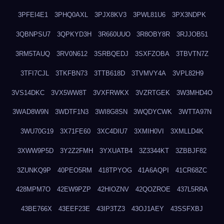
3PFEI4E1
3PHQ0AXL
3PJX8KV3
3PWL81U6
3PX3NDPK
3QBNPSU7
3QPKYD3H
3R660UUO
3R8OBY8R
3RJJOB51
3RM5TAUQ
3RV0N612
3SRBQEDJ
3SXFZOBA
3TBVTN7Z
3TFI7CJL
3TKFBN73
3TTB618D
3TVMVY4A
3VPL82H9
3VS14DKC
3VX5WW8T
3VXFRWKX
3VZRTGEK
3W3MHD4O
3WAD8W9N
3WDTF1N3
3WI8G8SN
3WQDYCWK
3WTTA97N
3WU70G19
3X71FE60
3XC4DIU7
3XMIH0VI
3XMLLD4K
3XWW9P5D
3Y2Z2FMH
3YXUATB4
3Z3344KT
3ZBBJF82
3ZUNKQ9P
40PEO5RM
418TPYOG
41A6AQPI
41CR68ZC
428MPM7O
42EW9PZP
42HIOZNV
42QOZROE
437L5RRA
43BE766X
43EEF23E
43IP3TZ3
43OJ1AEY
43SSFXBJ