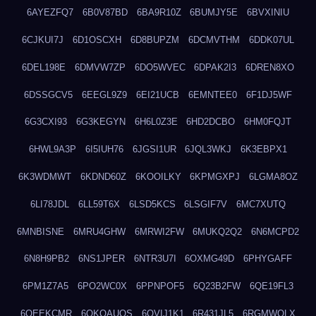
6AYEZFQ7
6B0V87BD
6BA9R10Z
6BUMJY5E
6BVXINIU
6CJKUI7J
6D1OSCXH
6D8BUPZM
6DCMVTHM
6DDK07UL
6DEL198E
6DMVW7ZP
6DO5WVEC
6DPAK2I3
6DREN8XO
6DSSGCV5
6EEGL9Z9
6EI21UCB
6EMNTEE0
6F1DJ5WF
6G3CXI93
6G3KEGYN
6H6L0Z3E
6HD2DCBO
6HM0FQJT
6HWL9A3P
6I5IUH76
6JGSI1UR
6JQL3WKJ
6K3EBPX1
6K3WDMWT
6KDND60Z
6KOOILKY
6KPMGXPJ
6LGMA8OZ
6LI78JDL
6LL59T6X
6LSD5KCS
6LSGIF7V
6MC7XUTQ
6MNBISNE
6MRU4GHW
6MRWI2FW
6MUKQ2Q2
6N6MCPD2
6N8H9PB2
6NS1JPER
6NTR3U7I
6OXMG49D
6PHYGAFF
6PM1Z7A5
6PO2WC0X
6PPNPOF5
6Q23B2FW
6QE19FL3
6QEEKCMR
6QKOAUOS
6QVIJ1K1
6R431JL5
6RGMWOLX