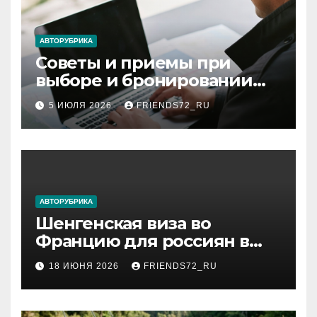
АВТОРУБРИКА
Советы и приемы при
выборе и бронировании
авиабилетов
5 ИЮЛЯ 2026
FRIENDS72_RU
АВТОРУБРИКА
Шенгенская виза во
Францию для россиян в
2026 году: сроки от 3 дней
18 ИЮНЯ 2026
FRIENDS72_RU
и список необходимых
документов