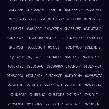
9IQBZSXG
9J0ZRBUV
9J11UAOI
9JA7JOQ9
9JHR89JS
9JKLGY5E
9KBAABXH
9KKHTYIP
9KRBN3CP
9KXDCNY7
9KYCB7O6
9KZY0X2M
9LDELS8R
9LI6FD0X
9LPX29XS
9M408HT8
9N08A9CF
9NAVVPPN
9NAZEVEZ
9NDMZNUZ
9NKKRBUS
9NM3IO8B
9NPDK8EO
9OKXN2KX
9PGFG1J0
9PIZMO0H
9Q3CVGCM
9Q4799TT
9QE0Y05S
9QEDJDIS
9QSFAYJH
9QSGU715
9R3R0930
9R51T71C
9RJEMRTS
9S85RTYJ
9SBD1GAU
9SC20R8W
9TC3RDIY
9TDEMFKU
9THBOC03
9TQKANJX
9U1AHKCF
9UDYO1HV
9UW8EUTC
9VL4EOJB
9VLVMX0I
9W0SDU2O
9WNDZ5OE
9WZXLZA9
9X1M8G59
9X1RL5NO
9X48TOD5
9XJI2XX2
9Y62DJFI
9Y7WP9SF
9YJJZJ6M
9YK3DQGR
9YRZ89RG
9ZO0Q6RC