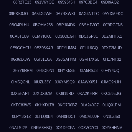
08R2TE13
091V6YQE
0959345H
097C3BE4
09DI9AQ2
09RKK0JO
0A54G2WE
0A7RXWXI
0AG4NTTC
0AYXMFKC
0BO4RLHU
0BOHM258
0BPJ04DK
0BSHJVOT
0C9RGFN6
0CA5T1U9
0CMYI0KC
0D38QEGH
0DCJSPJ1
0DZMHHX1
0E9GCHCU
0EZ05K4R
0FFYUM84
0FLIL6GQ
0FXF2MUD
0G363XJW
0GI31E0A
0GJSAH4M
0GRH7XSL
0H17NT32
0H7Y9RRM
0H9OI0N1
0HYK5SEI
0IA5RSJ3
0IF4Y4UQ
0IM5QCNL
0IUZL33Y
0J6YMSQ9
0JAWX05J
0JMG9NJH
0JX5HAPI
0JXDX9ZM
0K8I19RD
0KA2KHRR
0KCE9EJG
0KFC83WS
0KHXDLT8
0KO7R0BZ
0LA240G7
0LIQ91PM
0LPY3G1Z
0LTLQ0B4
0M40H0CT
0MCMJJJP
0N1LZI50
0NALSI2P
0NFM8HBQ
0O1D2CFA
0O3VCZC0
0OY5HHNM