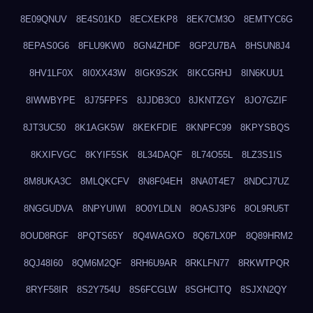
8E09QNUV
8E4S01KD
8ECXEKP8
8EK7CM3O
8EMTYC6G
8EPAS0G6
8FLU9KW0
8GN4ZHDF
8GP2U7BA
8HSUN8J4
8HV1LF0X
8I0XX43W
8IGK9S2K
8IKCGRHJ
8IN6KUU1
8IWWBYPE
8J75FPFS
8JJDB3C0
8JKNTZGY
8JO7GZIF
8JT3UC50
8K1AGK5W
8KEKFDIE
8KNPFC99
8KPYSBQS
8KXIFVGC
8KYIF5SK
8L34DAQF
8L74O55L
8LZ3S1IS
8M8UKA3C
8MLQKCFV
8N8F04EH
8NA0T4E7
8NDCJ7UZ
8NGGUDVA
8NPYUIWI
8O0YLDLN
8OASJ3P6
8OL9RU5T
8OUD8RGF
8PQTS65Y
8Q4WAGXO
8Q67LX0P
8Q89HRM2
8QJ48I60
8QM6M2QF
8RH6U9AR
8RKLFN77
8RKWTPQR
8RYF58IR
8S2Y754U
8S6FCGLW
8SGHCITQ
8SJXN2QY