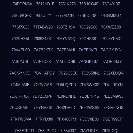
74FGRN3A
7612HD1B
7651K273
76BJGQ4F
76G4013Z
76HU4CRK
76LLJI2Y
7777M27H
77BED9B2
77BGMMG4
77S55623
77TABW20
780FZHSV
78Q29S80
78XWEZ88
792RHX5L
7939XN0C
796YV3DQ
79GHS38T
79L8YFMC
79V4EL6D
7A7B2KTK
7A7E8AHI
7AEEJVFI
7AGCKJXN
7AIBYJBI
7AJR6D3X
7AMTLOH9
7ANGKL8Z
7AOR3BJY
7AOSYN3G
7BVHAFGY
7C26C5EC
7C2S58N1
7C2XDJQN
7C4MI5MB
7CCV7IAS
7D5UQZFD
7D73WX32
7DULR9YN
7DXTFT0X
7DYZC5PF
7E0NDNH1
7EDB4H4S
7EE3M9WJ
7EUSEMEI
7EYNVZ6I
7FB2DR6D
7FE1WG6S
7FGV6NG8
7FKTW3MA
7FRYD8I9
7FX48QP3
7GDV0B8J
7GER99GF
7H8E1KTR
7H8LPLGJ
7I854907
7IAYUF4X
7IRRICQI