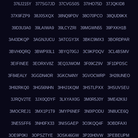
376J215Y
377SG7JD
37CVGS0S
37IHO75D
37JQKID8
37X9FZP9
38J0SXQX
38NQ9PDV
38O70PCO
38QUD9KX
39D3U3A0
39LAIWA9
39LCYZRI
39MGWN55
39PXKH1B
3A43DKQP
3AGNJUCU
3ATCGY3X
3BKC9MX3
3BORDPAR
3BVH0QRQ
3BWP93L1
3BYQ70GJ
3C9KPDQV
3CL4BSMV
3EIFINEE
3EORXV8Z
3EQ3JWOM
3F09CZ9V
3F1DPDSC
3F84EALY
3GGDN4OR
3GKCN4NY
3GVOCWRP
3H28UNEO
3H92RKQ0
3HG56NHN
3HHJ1KQM
3HSTLPXX
3HSUVSEU
3JRQV2TE
3JX0QDYF
3LXYAX0G
3M0R5J0Y
3ME42K9J
3MOCREJ1
3MX1P1T9
3MYP6NEF
3N0IPODU
3N8UCE6Q
3NE5SFF6
3NH0FX33
3NISGAEP
3O3KQQ4F
3OBDFAXI
3OE9P0KI
3OPSZTYE
3OSK46GW
3P20H0VW
3PEBEUPM