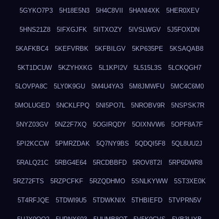
5GYKO7P3
5H18E5N3
5H4C8VII
5HANI4XK
5HER0XEV
5HNS21Z8
5IFXGJFK
5IITXOZY
5IVSLWGV
5J5FOXDN
5KAFKBC4
5KEFVRBK
5KFBILGV
5KP635PE
5KSAQAB8
5KT1DCUW
5KZYHXKG
5L1KPI2V
5L515L3S
5LCKQGH7
5LOVPA8C
5LY0K9GU
5M4U4YA3
5M8JMWFU
5MC4C6M0
5MOLUGED
5NCKLFPQ
5NI5PO7L
5NROBV9R
5NSPSK7R
5NYZ03GV
5NZ2F7XQ
5OGIRQDY
5OIXNVW6
5OPF8A7F
5PI2KCCW
5PMRZDAK
5Q7NY9BS
5QDQI5F8
5QL8UU2J
5RALQ21C
5RBG4E64
5RCDBBFD
5ROV8T2I
5RP6DWR8
5RZ72FTS
5RZPCFKF
5RZQDHMO
5SNLKYWW
5ST3XE0K
5T4RFJQE
5TDWI9U5
5TDWKNIX
5THBIEFD
5TVPRN5V