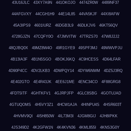
43U16JLC
43XY7A9N
441OKOJO
4474ZR0W
4489NF37
44AFGVXY
44CGH1H9
44E14L85
44VA5KJF
44XI8AFW
45A3IPS9
4601IURZ
46DGB3L9
46DLKJV6
46KT56QV
4728GJZN
47CQFY0O
47JMVITW
47TRZS70
47W8J2J2
48QJBQ0X
49MZ8W4O
49R1GYE9
49SPF3MJ
49WWVPJU
4B13IA3F
4B1N5SGO
4BOKJ6KQ
4C9HCESS
4D64LFAR
4D90P4CC
4DV2LKB3
4DWPQY14
4DYW6NWM
4DZ5J3RQ
4E402GTO
4E4R43JK
4EE6J1ME
4ENC34CO
4F88GRG8
4FDT5ITF
4GHTKFV1
4GJRPJFP
4GLC8SBG
4GOTUJAD
4GTUQOMS
4H5VY3Z1
4HCW1AJA
4HINPU4S
4HSR603T
4HVMV9QI
4I5H850W
4IL73M3I
4JGM8GIJ
4JH8IPKK
4JS349D2
4K2GFW1N
4K4KVN36
4KML855I
4KNS3G0Y