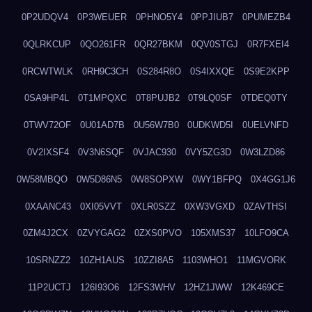
0P2UDQV4
0P3WEUER
0PHNO5Y4
0PPJIUB7
0PUMEZB4
0QLRKCUP
0QO261FR
0QR27BKM
0QV0STGJ
0R7FXEI4
0RCWTWLK
0RH9C3CH
0S284R8O
0S4IXXQE
0S9E2KPP
0SA9HP4L
0T1MPQXC
0T8PUJB2
0T9LQ0SF
0TDEQ0TY
0TWV72OF
0U01AD7B
0U56W7B0
0UDKWD5I
0UELVNFD
0V2IXSF4
0V3N6SQF
0VJAC930
0VY5ZG3D
0W3LZD86
0W58MBQO
0W5D86N5
0W8SOPXW
0WY1BFPQ
0X4GG1J6
0XAANC43
0XI05VVT
0XLR0SZZ
0XW3VGXD
0ZAVTHSI
0ZM4J2CX
0ZVYGAG2
0ZXS0PVO
105XMS37
10LFO9CA
10SRNZZ2
10ZH1AUS
10ZZI8A5
1103WHO1
11MGVORK
11P2UCTJ
126I93O6
12FS3WHV
12HZ1JWW
12K469CE