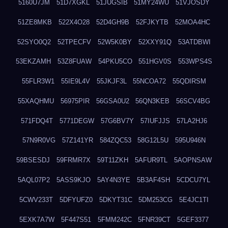
5160U7JM
51D7XGKL
51JUGSIB
51MY24WU
51VJOSDY
51ZE8MKB
522X4O28
52D4GH9B
52FJKYTB
52MOA4HC
52SYO0Q2
52TPECFV
52W5K0BY
52XXY91Q
53ATDBWI
53EKZAMH
53Z8FUAW
54PKU5CO
551HGV0S
553WPS4S
55FLR3W1
55IE9L4V
55JKJF3L
55NCOA72
55QDIRSM
55XAQHMU
56975PIR
56GSA0U2
56QN3KEB
56SCV4BG
571FDQ4T
5771DEGW
57G6BV7Y
57IUFJJS
57LA2HJ6
57N9R0VG
57Z141YR
584ZQC53
58G12L5U
595U946N
59BSESDJ
59FRMR7X
59T11ZKH
5AFUR9TL
5AOPNSAW
5AQL07P2
5ASS9KJO
5AY4N3YE
5B3AF4SH
5CDCU7YL
5CWV233T
5DFYUFZ0
5DKYT31C
5DM253CG
5E4JC1TI
5EXK7A7W
5F447S51
5FMM242C
5FNR39CT
5GEF3377