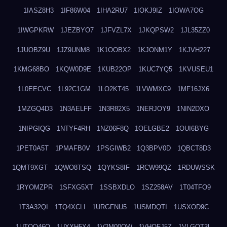
1IASZ8H3
1IF86W04
1IHA2RU7
1IOKJ9IZ
1IOWA7OG
1IWGPKRW
1JEZBYO7
1JFVZL7X
1JKQPSW2
1JL35ZZ0
1JUOBZ9U
1JZ9UNM8
1K1OOBX2
1KJONM1Y
1KJVH227
1KMG68BO
1KQW0D9E
1KUB22OP
1KUC7YQ5
1KVUSEU1
1L0EECVC
1L92C1GM
1LO2KT45
1LVWMXC9
1MF16JX6
1MZGQ4D3
1N3AELFF
1N3R82X5
1NERJOY9
1NIN2DXO
1NIPGIQG
1NTYF4RH
1NZ06F8Q
1OELGBE2
1OUI6BYG
1PET0A5T
1PMAFB0V
1PSGIWB2
1Q3BPV0D
1QBCT8D3
1QMT9XGT
1QWO8TSQ
1QYKS8IF
1RCW99QZ
1RDUWSSK
1RYOMZPR
1SFXG5XT
1SSBXDLO
1SZ258AV
1T04TFO9
1T3A32QI
1TQ4XCLI
1URGFNU5
1USMDQTI
1USXOD9C
1UTQO46Q
1UXXH5X4
1V2M00OW
1VHOFJ5Z
1VLGOT3L