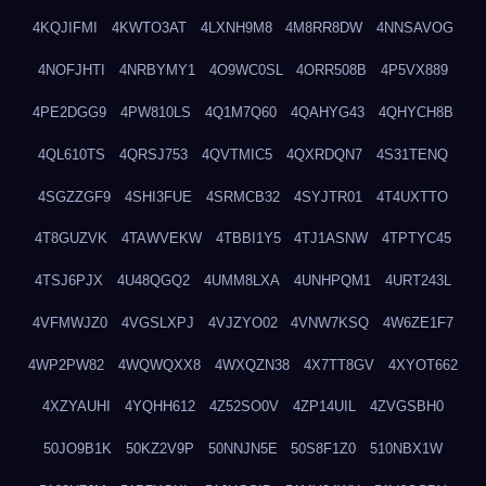
4KQJIFMI
4KWTO3AT
4LXNH9M8
4M8RR8DW
4NNSAVOG
4NOFJHTI
4NRBYMY1
4O9WC0SL
4ORR508B
4P5VX889
4PE2DGG9
4PW810LS
4Q1M7Q60
4QAHYG43
4QHYCH8B
4QL610TS
4QRSJ753
4QVTMIC5
4QXRDQN7
4S31TENQ
4SGZZGF9
4SHI3FUE
4SRMCB32
4SYJTR01
4T4UXTTO
4T8GUZVK
4TAWVEKW
4TBBI1Y5
4TJ1ASNW
4TPTYC45
4TSJ6PJX
4U48QGQ2
4UMM8LXA
4UNHPQM1
4URT243L
4VFMWJZ0
4VGSLXPJ
4VJZYO02
4VNW7KSQ
4W6ZE1F7
4WP2PW82
4WQWQXX8
4WXQZN38
4X7TT8GV
4XYOT662
4XZYAUHI
4YQHH612
4Z52SO0V
4ZP14UIL
4ZVGSBH0
50JO9B1K
50KZ2V9P
50NNJN5E
50S8F1Z0
510NBX1W