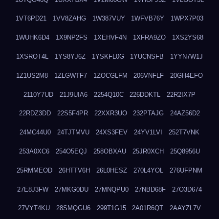
1VT6PD21
1VV8ZAHG
1W387VUY
1WFVB76Y
1WPX7P03
1WUHK6D4
1X9NP2FS
1XEHVF4N
1XFRA9ZO
1XS2YS68
1XSROT4L
1YS8YJ6Z
1YSKFL0G
1YUCNSFB
1YYN7W1J
1Z1US2M8
1ZLGWTF7
1ZOCGLFM
206VNFLF
20GH4EFO
2110Y7UD
21J9UIA6
2254Q10C
226DDKTL
22R2IX7P
22RDZ3DD
22S5F4PR
22XXR3UO
232PTAJG
24AZ56D2
24MC44U0
24TJTMVU
24XS3FEV
24YV1LVI
252T7VNK
253A0XC6
254O5EQJ
258OBXAU
25JR0XCH
25Q8956U
25RMMEOD
26HTTV6H
26L0HESZ
270L4YOL
276UFPNM
27E8J3FW
27MKG0DU
27MNQPU0
27NBD68F
27O3D674
27VYT4KU
28SMQGU6
299T1G15
2A01R6QT
2AAYZL7V