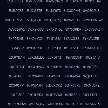
8SKB6IUG
8SMVFVDF
8SWZO6EX
8T1UV0KN
8TNOE569
8U58PZ5Z
8U9XSZTE
8ULNF9FD
8UQ89PM6
8VO5Q2UE
8VOUFPGA
8VQQAA1I
8VTQSTRQ
8WAVTFXG
8WSU0MSW
8WVC26W1
8WXYKI9V
8X4X9YOL
8X79OPDP
8XCY80VZ
8XP25X65
8XX9KYGX
8Y1IYS6J
8YAACL5S
8YKVAXRE
8YM48I9Z
8YPIP6SK
8YSJ7SB8
8YT98V0E
8YTM92ET
8ZC9YBAN
8ZFZMEEQ
8ZPDT42T
8ZYB2DUK
902YJAIU
904RTRGF
90GLHP4O
9151RE2S
91536XNC
91M6TF5C
91S40MFE
927W4109
92D4V1SF
92NJMW74
92QEGUIC
92QF91PP
939W5AR4
93BCKCKZ
93HKS0RJ
93KMD0XZ
93L2IZDP
93Q1LPRJ
944UTVW8
94555E9U
94CLT1XT
94CQZMDW
94E5VQT2
94H1UCPR
94J2GRFM
94Q4Z2L5