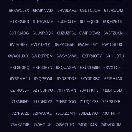
6RKWC57X
6RMKNV3X
6RV8LARZ
6SBTC8OR
6T3R3AJM
6TKE2JE3
6TPRWJZM
6U06OJTH
6UJEQ0CF
6UQ42P16
6UTK14DG
6UU9ROQK
6UZUZF6L
6V4POCW2
6V6FZLKN
6VJVHI57
6VQ1DZQ1
6VZACB5E
6W0V02MY
6W1CRLU0
6WAOIUX0
6WJXFPEM
6WSY8NWU
6XFR4OTY
6XIHLDTU
6XL3E0EQ
6XP30R7N
6XQUAXFV
6XUCD56H
6XVXTC5I
6Y6PMH2U
6YQP5Y4L
6YR8PDRZ
6YY0PXBC
6ZISH1A0
6ZT4UC5F
6ZYCUFVQ
70T7NVVN
70V1YKH3
711BHOSD
713M5IHY
718NNXY2
71H5RDOO
71UQJY58
725P81XE
727P972L
72FW37AL
73CXZZM4
73IDZEWO
73UTNHIP
73VKAF4E
740HGIUK
745ACL1O
74DPJX4S
74DVDXRM