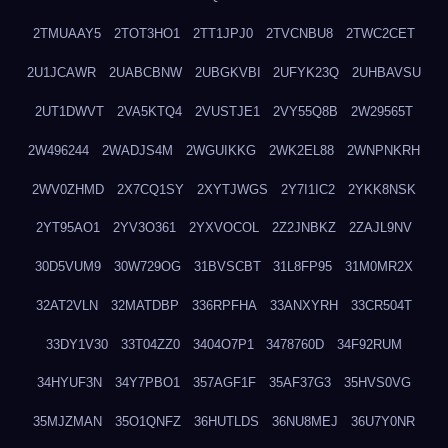
2TMUAAY5
2TOT3HO1
2TT1JPJ0
2TVCNBU8
2TWC2CET
2U1JCAWR
2UABCBNW
2UBGKVBI
2UFYK23Q
2UHBAVSU
2UT1DWVT
2VA5KTQ4
2VUSTJE1
2VY55Q8B
2W29565T
2W496244
2WADJS4M
2WGUIKKG
2WK2EL88
2WNPNKRH
2WV0ZHMD
2X7CQ1SY
2XYTJWGS
2Y7I1IC2
2YKK8NSK
2YT95AO1
2YV3O361
2YXVOCOL
2Z2JNBKZ
2ZAJL9NV
30D5VUM9
30W729OG
31BVSCBT
31L8FP95
31M0MR2X
32AT2VLN
32MATDBP
336RPFHA
33ANXYRH
33CR504T
33DY1V30
33T04ZZ0
3404O7P1
3478760D
34F92RUM
34HYUF3N
34Y7PBO1
357AGF1F
35AF37G3
35HVS0VG
35MJZMAN
35O1QNFZ
36HUTLDS
36NU8MEJ
36U7Y0NR