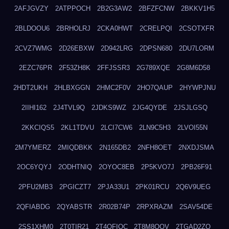
2AFJGVZY
2ATPPOCH
2B2G3AW2
2BFZFCNW
2BKKV1H5
2BLDOOU6
2BRHOLRJ
2CKA0HWT
2CRELPQI
2CSOTXFR
2CVZ7WMG
2D26EBXW
2D942LRG
2DPSN680
2DU7LORM
2EZC76PR
2F53ZH8K
2FFJSSR3
2G789XQE
2G8M6D58
2HDT2UKH
2HLBXGGN
2HMC2F0V
2HO7QAUP
2HYWPJNU
2IIHI162
2J4TVL9Q
2JDKS9WZ
2JG4QYDE
2JSJLGSQ
2KKCIQS5
2KL1TDVU
2LCI7CW6
2LN9C5H3
2LVOI55N
2M7YMERZ
2MIQDBKK
2N165DB2
2NFH8OET
2NXDJSMA
2OC6YQYJ
2ODHTNIQ
2OYOC8EB
2P5KVO7J
2PB26F91
2PFU2MB3
2PGICZT7
2PJA33U1
2PK01RCU
2Q6V9UEG
2QFIABDG
2QYABSTR
2R02B74P
2RPXRAZM
2SAV54DE
2SS1XHM0
2T0TIR21
2T4QFIOC
2T8M8OOV
2TGAD2ZO