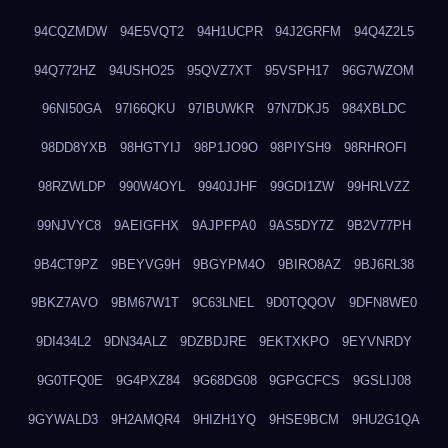
94CQZMDW
94E5VQT2
94H1UCPR
94J2GRFM
94Q4Z2L5
94Q772HZ
94USHO25
95QVZ7XT
95VSPH17
96G7WZOM
96NI50GA
97I66QKU
97IBUWKR
97N7DKJ5
984XBLDC
98DD8YXB
98HGTYIJ
98P1JO9O
98PIYSH9
98RHROFI
98RZWLDP
990W4OYL
9940JJHF
99GDI1ZW
99HRLVZZ
99NJVYC8
9AEIGFHX
9AJPFPA0
9AS5DY7Z
9B2V77PH
9B4CT9PZ
9BEYVG9H
9BGYPM4O
9BIRO8AZ
9BJ6RL38
9BKZ7AVO
9BM67W1T
9C63LNEL
9D0TQQOV
9DFN8WE0
9DI434L2
9DN34ALZ
9DZBDJRE
9EKTXKPO
9EYVNRDY
9G0TFQ0E
9G4PXZ84
9G68DG08
9GPGCFCS
9GSLIJ08
9GYWALD3
9H2AMQR4
9HIZH1YQ
9HSE9BCM
9HU2G1QA