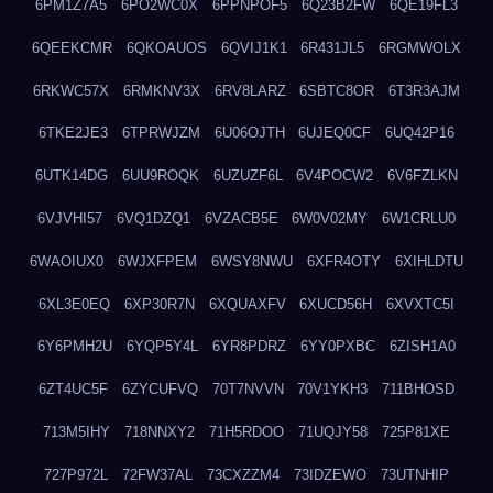
6PM1Z7A5
6PO2WC0X
6PPNPOF5
6Q23B2FW
6QE19FL3
6QEEKCMR
6QKOAUOS
6QVIJ1K1
6R431JL5
6RGMWOLX
6RKWC57X
6RMKNV3X
6RV8LARZ
6SBTC8OR
6T3R3AJM
6TKE2JE3
6TPRWJZM
6U06OJTH
6UJEQ0CF
6UQ42P16
6UTK14DG
6UU9ROQK
6UZUZF6L
6V4POCW2
6V6FZLKN
6VJVHI57
6VQ1DZQ1
6VZACB5E
6W0V02MY
6W1CRLU0
6WAOIUX0
6WJXFPEM
6WSY8NWU
6XFR4OTY
6XIHLDTU
6XL3E0EQ
6XP30R7N
6XQUAXFV
6XUCD56H
6XVXTC5I
6Y6PMH2U
6YQP5Y4L
6YR8PDRZ
6YY0PXBC
6ZISH1A0
6ZT4UC5F
6ZYCUFVQ
70T7NVVN
70V1YKH3
711BHOSD
713M5IHY
718NNXY2
71H5RDOO
71UQJY58
725P81XE
727P972L
72FW37AL
73CXZZM4
73IDZEWO
73UTNHIP