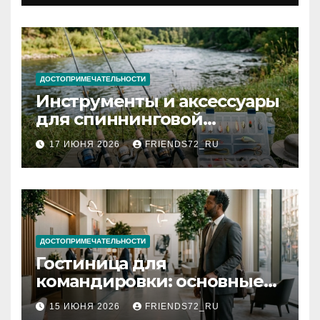
документов
ДОСТОПРИМЕЧАТЕЛЬНОСТИ
Инструменты и аксессуары
для спиннинговой
рыбалки: назначение и
17 ИЮНЯ 2026
FRIENDS72_RU
типы
ДОСТОПРИМЕЧАТЕЛЬНОСТИ
Гостиница для
командировки: основные
критерии выбора
15 ИЮНЯ 2026
FRIENDS72_RU