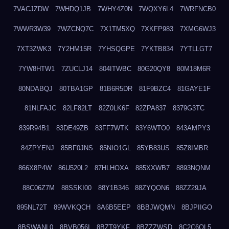
7VACJZDW
7WHDQ1JB
7WHY4Z0N
7WQXY6L4
7WRFNCB0
7WWR3W39
7WZCNQ7C
7X1TM5XQ
7XKFP983
7XMG6WJ3
7XT3ZWK3
7Y2HM15R
7YHSQGPE
7YKTB834
7YTLLGT7
7YW8HTW1
7ZUCLJ14
804ITWBC
80G20QY8
80M18M6R
80NDABQJ
80TBA1GP
81B6R5DR
81F9BZC4
81GAYE1F
81NLFAJC
82LF82LT
82Z0LK6F
82ZPA837
8379G3TC
839R94B1
83DE49ZB
83FF7WTK
83Y6WTO0
843AMPY3
84ZPYENJ
85BF0JNS
85NIO1GL
85YB83US
85Z8IMBR
866X8P4W
86U520L2
87HLHOXA
885XXWB7
8893NQNM
88C06Z7M
88SSKI00
88Y1B346
88ZYQON6
88ZZ29JA
895NL72T
89WVKQCH
8A6B5EEP
8BBJWQMN
8BJPIIGO
8BSWANL0
8BVB056I
8BZT9YKF
8BZZZWSD
8C2C6QL5