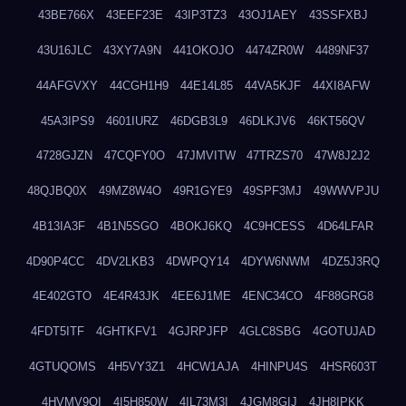
43BE766X
43EEF23E
43IP3TZ3
43OJ1AEY
43SSFXBJ
43U16JLC
43XY7A9N
441OKOJO
4474ZR0W
4489NF37
44AFGVXY
44CGH1H9
44E14L85
44VA5KJF
44XI8AFW
45A3IPS9
4601IURZ
46DGB3L9
46DLKJV6
46KT56QV
4728GJZN
47CQFY0O
47JMVITW
47TRZS70
47W8J2J2
48QJBQ0X
49MZ8W4O
49R1GYE9
49SPF3MJ
49WWVPJU
4B13IA3F
4B1N5SGO
4BOKJ6KQ
4C9HCESS
4D64LFAR
4D90P4CC
4DV2LKB3
4DWPQY14
4DYW6NWM
4DZ5J3RQ
4E402GTO
4E4R43JK
4EE6J1ME
4ENC34CO
4F88GRG8
4FDT5ITF
4GHTKFV1
4GJRPJFP
4GLC8SBG
4GOTUJAD
4GTUQOMS
4H5VY3Z1
4HCW1AJA
4HINPU4S
4HSR603T
4HVMV9QI
4I5H850W
4IL73M3I
4JGM8GIJ
4JH8IPKK