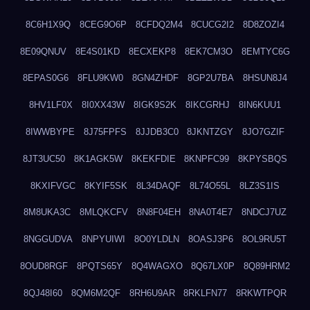
8C6H1X9Q
8CEG9O6P
8CFDQ2M4
8CUCG2I2
8D8ZOZI4
8E09QNUV
8E4S01KD
8ECXEKP8
8EK7CM3O
8EMTYC6G
8EPAS0G6
8FLU9KW0
8GN4ZHDF
8GP2U7BA
8HSUN8J4
8HV1LF0X
8I0XX43W
8IGK9S2K
8IKCGRHJ
8IN6KUU1
8IWWBYPE
8J75FPFS
8JJDB3C0
8JKNTZGY
8JO7GZIF
8JT3UC50
8K1AGK5W
8KEKFDIE
8KNPFC99
8KPYSBQS
8KXIFVGC
8KYIF5SK
8L34DAQF
8L74O55L
8LZ3S1IS
8M8UKA3C
8MLQKCFV
8N8F04EH
8NA0T4E7
8NDCJ7UZ
8NGGUDVA
8NPYUIWI
8O0YLDLN
8OASJ3P6
8OL9RU5T
8OUD8RGF
8PQTS65Y
8Q4WAGXO
8Q67LX0P
8Q89HRM2
8QJ48I60
8QM6M2QF
8RH6U9AR
8RKLFN77
8RKWTPQR