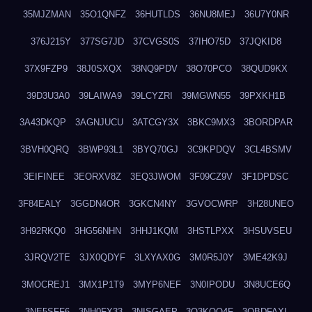
35MJZMAN
35O1QNFZ
36HUTLDS
36NU8MEJ
36U7Y0NR
376J215Y
377SG7JD
37CVGS0S
37IHO75D
37JQKID8
37X9FZP9
38J0SXQX
38NQ9PDV
38O70PCO
38QUD9KX
39D3U3A0
39LAIWA9
39LCYZRI
39MGWN55
39PXKH1B
3A43DKQP
3AGNJUCU
3ATCGY3X
3BKC9MX3
3BORDPAR
3BVH0QRQ
3BWP93L1
3BYQ70GJ
3C9KPDQV
3CL4BSMV
3EIFINEE
3EORXV8Z
3EQ3JWOM
3F09CZ9V
3F1DPDSC
3F84EALY
3GGDN4OR
3GKCN4NY
3GVOCWRP
3H28UNEO
3H92RKQ0
3HG56NHN
3HHJ1KQM
3HSTLPXX
3HSUVSEU
3JRQV2TE
3JX0QDYF
3LXYAX0G
3M0R5J0Y
3ME42K9J
3MOCREJ1
3MX1P1T9
3MYP6NEF
3N0IPODU
3N8UCE6Q
3NE5SFF6
3NH0FX33
3NISGAEP
3O3KQQ4F
3OBDFAXI