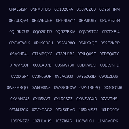
0NALSI2P
0NFM8HBQ
0O1D2CFA
0O3VCZC0
0OY5HHNM
0P2UDQV4
0P3WEUER
0PHNO5Y4
0PPJIUB7
0PUMEZB4
0QLRKCUP
0QO261FR
0QR27BKM
0QV0STGJ
0R7FXEI4
0RCWTWLK
0RH9C3CH
0S284R8O
0S4IXXQE
0S9E2KPP
0SA9HP4L
0T1MPQXC
0T8PUJB2
0T9LQ0SF
0TDEQ0TY
0TWV72OF
0U01AD7B
0U56W7B0
0UDKWD5I
0UELVNFD
0V2IXSF4
0V3N6SQF
0VJAC930
0VY5ZG3D
0W3LZD86
0W58MBQO
0W5D86N5
0W8SOPXW
0WY1BFPQ
0X4GG1J6
0XAANC43
0XI05VVT
0XLR0SZZ
0XW3VGXD
0ZAVTHSI
0ZM4J2CX
0ZVYGAG2
0ZXS0PVO
105XMS37
10LFO9CA
10SRNZZ2
10ZH1AUS
10ZZI8A5
1103WHO1
11MGVORK