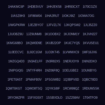
1HAKMC6P
1HDB3VUY
1HHJEK58
1HR93CXT
1I70CGZX
1IASZ8H3
1IF86W04
1IHA2RU7
1IOKJ9IZ
1IOWA7OG
1IWGPKRW
1JEZBYO7
1JFVZL7X
1JKQPSW2
1JL35ZZ0
1JUOBZ9U
1JZ9UNM8
1K1OOBX2
1KJONM1Y
1KJVH227
1KMG68BO
1KQW0D9E
1KUB22OP
1KUC7YQ5
1KVUSEU1
1L0EECVC
1L92C1GM
1LO2KT45
1LVWMXC9
1MF16JX6
1MZGQ4D3
1N3AELFF
1N3R82X5
1NERJOY9
1NIN2DXO
1NIPGIQG
1NTYF4RH
1NZ06F8Q
1OELGBE2
1OUI6BYG
1PET0A5T
1PMAFB0V
1PSGIWB2
1Q3BPV0D
1QBCT8D3
1QMT9XGT
1QWO8TSQ
1QYKS8IF
1RCW99QZ
1RDUWSSK
1RYOMZPR
1SFXG5XT
1SSBXDLO
1SZ258AV
1T04TFO9