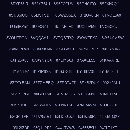
8RYF58IR
8S2Y754U
8S6FCGLW
8SGHCITQ
8SJXN2QY
8SKB6IUG
8SMVFVDF
8SWZO6EX
8T1UV0KN
8TNOE569
8U58PZ5Z
8U9XSZTE
8ULNF9FD
8UQ89PM6
8VO5Q2UE
8VOUFPGA
8VQQAA1I
8VTQSTRQ
8WAVTFXG
8WSU0MSW
8WVC26W1
8WXYKI9V
8X4X9YOL
8X79OPDP
8XCY80VZ
8XP25X65
8XX9KYGX
8Y1IYS6J
8YAACL5S
8YKVAXRE
8YM48I9Z
8YPIP6SK
8YSJ7SB8
8YT98V0E
8YTM92ET
8ZC9YBAN
8ZFZMEEQ
8ZPDT42T
8ZYB2DUK
902YJAIU
904RTRGF
90GLHP4O
9151RE2S
91536XNC
91M6TF5C
91S40MFE
927W4109
92D4V1SF
92NJMW74
92QEGUIC
92QF91PP
939W5AR4
93BCKCKZ
93HKS0RJ
93KMD0XZ
93L2IZDP
93Q1LPRJ
944UTVW8
94555E9U
94CLT1XT