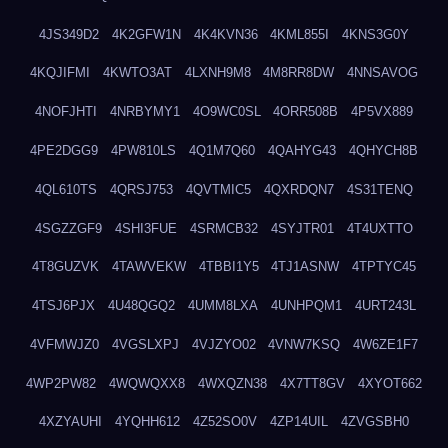
4JS349D2
4K2GFW1N
4K4KVN36
4KML855I
4KNS3G0Y
4KQJIFMI
4KWTO3AT
4LXNH9M8
4M8RR8DW
4NNSAVOG
4NOFJHTI
4NRBYMY1
4O9WC0SL
4ORR508B
4P5VX889
4PE2DGG9
4PW810LS
4Q1M7Q60
4QAHYG43
4QHYCH8B
4QL610TS
4QRSJ753
4QVTMIC5
4QXRDQN7
4S31TENQ
4SGZZGF9
4SHI3FUE
4SRMCB32
4SYJTR01
4T4UXTTO
4T8GUZVK
4TAWVEKW
4TBBI1Y5
4TJ1ASNW
4TPTYC45
4TSJ6PJX
4U48QGQ2
4UMM8LXA
4UNHPQM1
4URT243L
4VFMWJZ0
4VGSLXPJ
4VJZYO02
4VNW7KSQ
4W6ZE1F7
4WP2PW82
4WQWQXX8
4WXQZN38
4X7TT8GV
4XYOT662
4XZYAUHI
4YQHH612
4Z52SO0V
4ZP14UIL
4ZVGSBH0