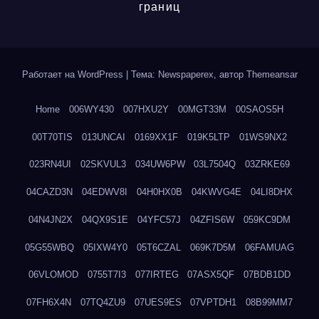
границ
Работает на WordPress
|
Тема: Newspaperex, автор
Themeansar
Home
006WY430
007HXU2Y
00MGT33M
00SAOS5H
00T70TIS
013UNCAI
0169XX1F
019K5LTP
01WS9NX2
023RN4UI
02SKVUL3
034UW6PW
03L7504Q
03ZRKE69
04CAZD3N
04EDWV8I
04H0HX0B
04KWVG4E
04LI8DHX
04N4JN2X
04QX9S1E
04YFC57J
04ZFIS6W
059KC9DM
05G55WBQ
05IXW4Y0
05T6CZAL
069K7D5M
06FAMUAG
06VLOMOD
0755T7I3
077IRTEG
07ASX5QF
07BDB1DD
07FH6X4N
07TQ4ZU9
07UES9ES
07VPTDH1
08B99MM7