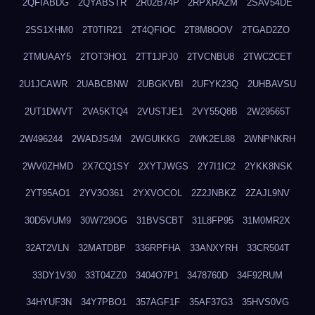
2QFIABDG
2QYABSTR
2R02B74P
2RPXRAZM
2SAV54DE
2SS1XHM0
2T0TIR21
2T4QFIOC
2T8M8OOV
2TGAD2ZO
2TMUAAY5
2TOT3HO1
2TT1JPJ0
2TVCNBU8
2TWC2CET
2U1JCAWR
2UABCBNW
2UBGKVBI
2UFYK23Q
2UHBAVSU
2UT1DWVT
2VA5KTQ4
2VUSTJE1
2VY55Q8B
2W29565T
2W496244
2WADJS4M
2WGUIKKG
2WK2EL88
2WNPNKRH
2WV0ZHMD
2X7CQ1SY
2XYTJWGS
2Y7I1IC2
2YKK8NSK
2YT95AO1
2YV3O361
2YXVOCOL
2Z2JNBKZ
2ZAJL9NV
30D5VUM9
30W729OG
31BVSCBT
31L8FP95
31M0MR2X
32AT2VLN
32MATDBP
336RPFHA
33ANXYRH
33CR504T
33DY1V30
33T04ZZ0
3404O7P1
3478760D
34F92RUM
34HYUF3N
34Y7PBO1
357AGF1F
35AF37G3
35HVS0VG