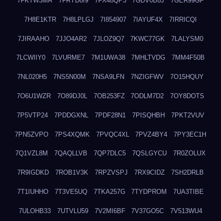
7FKTW3MA
7FRYD8I9
7FX48QP3
7GDV0B8J
7GER99GF
7H8E1KTR
7H8LPLGJ
7I854907
7IAYUF4X
7IRRICQI
7JIRAAHO
7JJO4AR2
7JLOZ9Q7
7KWC77GK
7LALYSM0
7LCWIIY0
7LVURME7
7M1UWA38
7MHLTVDG
7MM4F50B
7NL020H5
7NS5N00M
7NSA9LFN
7NZIGFWV
7O15HQUY
7O6U1WZR
7O89DJ0L
7OB253FZ
7ODLM7D2
7OY8DOTS
7P5VTP24
7PDDGXNL
7PDF28N1
7PISQHBH
7PKT2VUV
7PN5ZVPO
7PS4XQMK
7PVQC4XL
7PVZ4BY4
7PY3EC1H
7Q1VZL8M
7QAQLLVB
7QP7DLC5
7QSLGYCU
7R0ZOLUX
7R9IGDKD
7ROB1V3K
7RPZVSPJ
7RX9CIDZ
7SH2DRLB
7T1IUHHO
7T3VE5UQ
7TKA257G
7TYDPROM
7UA3TIBE
7ULOHB33
7UTVLU59
7V2MI6BF
7V37GO5C
7V513WU4