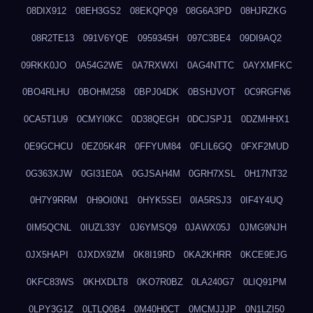
08DIX912
08EH3GS2
08EKQPQ9
08G6A3PD
08HJRZKG
08R2TE13
091V6YQE
0959345H
097C3BE4
09DI9AQ2
09RKK0JO
0A54G2WE
0A7RXWXI
0AG4NTTC
0AYXMFKC
0BO4RLHU
0BOHM258
0BPJ04DK
0BSHJVOT
0C9RGFN6
0CA5T1U9
0CMYI0KC
0D38QEGH
0DCJSPJ1
0DZMHHX1
0E9GCHCU
0EZ05K4R
0FFYUM84
0FLIL6GQ
0FXF2MUD
0G363XJW
0GI31E0A
0GJSAH4M
0GRH7XSL
0H17NT32
0H7Y9RRM
0H9OI0N1
0HYK5SEI
0IA5RSJ3
0IF4Y4UQ
0IM5QCNL
0IUZL33Y
0J6YMSQ9
0JAWX05J
0JMG9NJH
0JX5HAPI
0JXDX9ZM
0K8I19RD
0KA2KHRR
0KCE9EJG
0KFC83WS
0KHXDLT8
0KO7R0BZ
0LA240G7
0LIQ91PM
0LPY3G1Z
0LTLQ0B4
0M40H0CT
0MCMJJJP
0N1LZI50