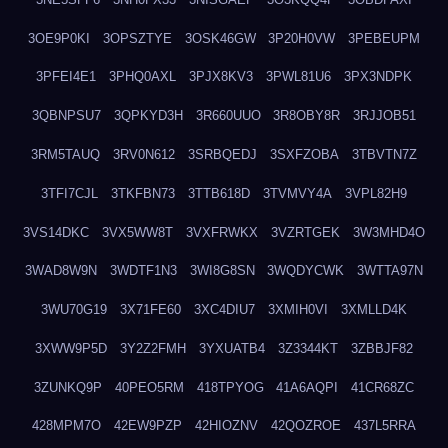
3OE9P0KI
3OPSZTYE
3OSK46GW
3P20H0VW
3PEBEUPM
3PFEI4E1
3PHQ0AXL
3PJX8KV3
3PWL81U6
3PX3NDPK
3QBNPSU7
3QPKYD3H
3R660UUO
3R8OBY8R
3RJJOB51
3RM5TAUQ
3RV0N612
3SRBQEDJ
3SXFZOBA
3TBVTN7Z
3TFI7CJL
3TKFBN73
3TTB618D
3TVMVY4A
3VPL82H9
3VS14DKC
3VX5WW8T
3VXFRWKX
3VZRTGEK
3W3MHD4O
3WAD8W9N
3WDTF1N3
3WI8G8SN
3WQDYCWK
3WTTA97N
3WU70G19
3X71FE60
3XC4DIU7
3XMIH0VI
3XMLLD4K
3XWW9P5D
3Y2Z2FMH
3YXUATB4
3Z3344KT
3ZBBJF82
3ZUNKQ9P
40PEO5RM
418TPYOG
41A6AQPI
41CR68ZC
428MPM7O
42EW9PZP
42HIOZNV
42QOZROE
437L5RRA