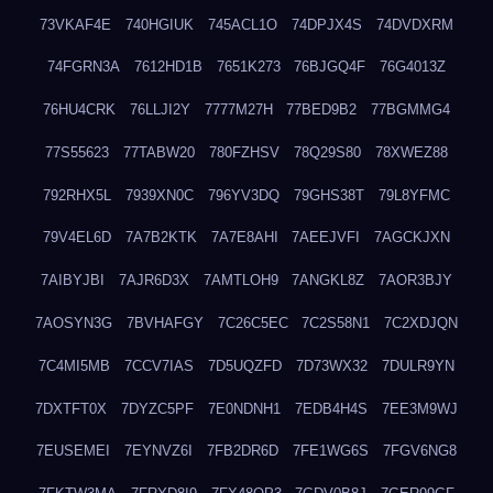
73VKAF4E
740HGIUK
745ACL1O
74DPJX4S
74DVDXRM
74FGRN3A
7612HD1B
7651K273
76BJGQ4F
76G4013Z
76HU4CRK
76LLJI2Y
7777M27H
77BED9B2
77BGMMG4
77S55623
77TABW20
780FZHSV
78Q29S80
78XWEZ88
792RHX5L
7939XN0C
796YV3DQ
79GHS38T
79L8YFMC
79V4EL6D
7A7B2KTK
7A7E8AHI
7AEEJVFI
7AGCKJXN
7AIBYJBI
7AJR6D3X
7AMTLOH9
7ANGKL8Z
7AOR3BJY
7AOSYN3G
7BVHAFGY
7C26C5EC
7C2S58N1
7C2XDJQN
7C4MI5MB
7CCV7IAS
7D5UQZFD
7D73WX32
7DULR9YN
7DXTFT0X
7DYZC5PF
7E0NDNH1
7EDB4H4S
7EE3M9WJ
7EUSEMEI
7EYNVZ6I
7FB2DR6D
7FE1WG6S
7FGV6NG8