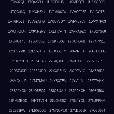
1T3A32QI
1TQ4XCLI
1URGFNU5
1USMDQTI
1USXOD9C
1UTQO46Q
1UXXH5X4
1V2M00OW
1VHOFJ5Z
1VLGOT3L
1VT6PD21
1VV8ZAHG
1W387VUY
1WFVB76Y
1WPX7P03
1WUHK6D4
1X9NP2FS
1XEHVF4N
1XFRA9ZO
1XS2YS68
1XSROT4L
1YS8YJ6Z
1YSKFL0G
1YUCNSFB
1YYN7W1J
1Z1US2M8
1ZLGWTF7
1ZOCGLFM
206VNFLF
20GH4EFO
2110Y7UD
21J9UIA6
2254Q10C
226DDKTL
22R2IX7P
22RDZ3DD
22S5F4PR
22XXR3UO
232PTAJG
24AZ56D2
24MC44U0
24TJTMVU
24XS3FEV
24YV1LVI
252T7VNK
253A0XC6
254O5EQJ
258OBXAU
25JR0XCH
25Q8956U
25RMMEOD
26HTTV6H
26L0HESZ
270L4YOL
276UFPNM
27E8J3FW
27MKG0DU
27MNQPU0
27NBD68F
27O3D674