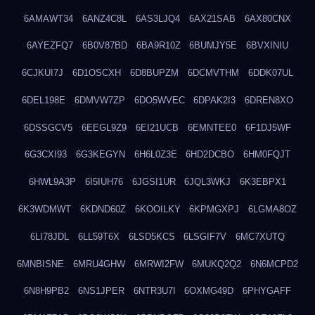
6AMAWT34
6ANZ4C8L
6AS3LJQ4
6AX21SAB
6AX80CNX
6AYEZFQ7
6B0V87BD
6BA9R10Z
6BUMJY5E
6BVXINIU
6CJKUI7J
6D1OSCXH
6D8BUPZM
6DCMVTHM
6DDK07UL
6DEL198E
6DMVW7ZP
6DO5WVEC
6DPAK2I3
6DREN8XO
6DSSGCV5
6EEGL9Z9
6EI21UCB
6EMNTEE0
6F1DJ5WF
6G3CXI93
6G3KEGYN
6H6L0Z3E
6HD2DCBO
6HM0FQJT
6HWL9A3P
6I5IUH76
6JGSI1UR
6JQL3WKJ
6K3EBPX1
6K3WDMWT
6KDND60Z
6KOOILKY
6KPMGXPJ
6LGMA8OZ
6LI78JDL
6LL59T6X
6LSD5KCS
6LSGIF7V
6MC7XUTQ
6MNBISNE
6MRU4GHW
6MRWI2FW
6MUKQ2Q2
6N6MCPD2
6N8H9PB2
6NS1JPER
6NTR3U7I
6OXMG49D
6PHYGAFF