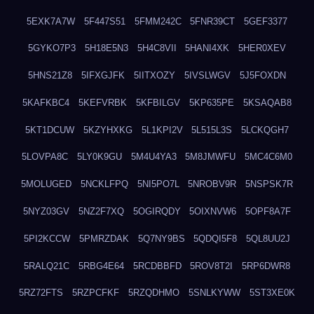
5EXK7A7W
5F447S51
5FMM242C
5FNR39CT
5GEF3377
5GYKO7P3
5H18E5N3
5H4C8VII
5HANI4XK
5HER0XEV
5HNS21Z8
5IFXGJFK
5IITXOZY
5IVSLWGV
5J5FOXDN
5KAFKBC4
5KEFVRBK
5KFBILGV
5KP635PE
5KSAQAB8
5KT1DCUW
5KZYHXKG
5L1KPI2V
5L515L3S
5LCKQGH7
5LOVPA8C
5LY0K9GU
5M4U4YA3
5M8JMWFU
5MC4C6M0
5MOLUGED
5NCKLFPQ
5NI5PO7L
5NROBV9R
5NSPSK7R
5NYZ03GV
5NZ2F7XQ
5OGIRQDY
5OIXNVW6
5OPF8A7F
5PI2KCCW
5PMRZDAK
5Q7NY9BS
5QDQI5F8
5QL8UU2J
5RALQ21C
5RBG4E64
5RCDBBFD
5ROV8T2I
5RP6DWR8
5RZ72FTS
5RZPCFKF
5RZQDHMO
5SNLKYWW
5ST3XE0K