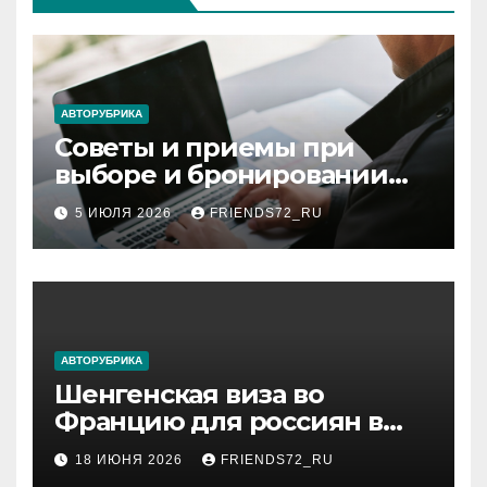
АВТОРУБРИКА
Советы и приемы при
выборе и бронировании
авиабилетов
5 ИЮЛЯ 2026
FRIENDS72_RU
АВТОРУБРИКА
Шенгенская виза во
Францию для россиян в
2026 году: сроки от 3 дней
18 ИЮНЯ 2026
FRIENDS72_RU
и список необходимых