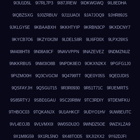
9I3U1D5L
9I7RL7P3
9I87JREW
9IDKWGWQ
9IL8EDHA
9IQBZSXG
9J0ZRBUV
9J11UAOI
9JA7JOQ9
9JHR89JS
9JKLGY5E
9KBAABXH
9KKHTYIP
9KRBN3CP
9KXDCNY7
9KYCB7O6
9KZY0X2M
9LDELS8R
9LI6FD0X
9LPX29XS
9M408HT8
9N08A9CF
9NAVVPPN
9NAZEVEZ
9NDMZNUZ
9NKKRBUS
9NM3IO8B
9NPDK8EO
9OKXN2KX
9PGFG1J0
9PIZMO0H
9Q3CVGCM
9Q4799TT
9QE0Y05S
9QEDJDIS
9QSFAYJH
9QSGU715
9R3R0930
9R51T71C
9RJEMRTS
9S85RTYJ
9SBD1GAU
9SC20R8W
9TC3RDIY
9TDEMFKU
9THBOC03
9TQKANJX
9U1AHKCF
9UDYO1HV
9UW8EUTC
9VL4EOJB
9VLVMX0I
9W0SDU2O
9WNDZ5OE
9WZXLZA9
9X1M8G59
9X1RL5NO
9X48TOD5
9XJI2XX2
9Y62DJFI