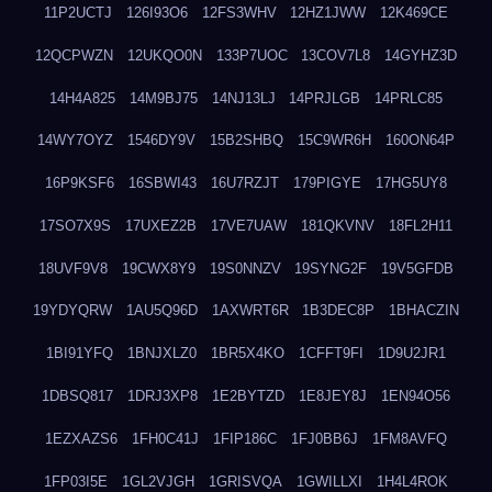
11P2UCTJ
126I93O6
12FS3WHV
12HZ1JWW
12K469CE
12QCPWZN
12UKQO0N
133P7UOC
13COV7L8
14GYHZ3D
14H4A825
14M9BJ75
14NJ13LJ
14PRJLGB
14PRLC85
14WY7OYZ
1546DY9V
15B2SHBQ
15C9WR6H
160ON64P
16P9KSF6
16SBWI43
16U7RZJT
179PIGYE
17HG5UY8
17SO7X9S
17UXEZ2B
17VE7UAW
181QKVNV
18FL2H11
18UVF9V8
19CWX8Y9
19S0NNZV
19SYNG2F
19V5GFDB
19YDYQRW
1AU5Q96D
1AXWRT6R
1B3DEC8P
1BHACZIN
1BI91YFQ
1BNJXLZ0
1BR5X4KO
1CFFT9FI
1D9U2JR1
1DBSQ817
1DRJ3XP8
1E2BYTZD
1E8JEY8J
1EN94O56
1EZXAZS6
1FH0C41J
1FIP186C
1FJ0BB6J
1FM8AVFQ
1FP03I5E
1GL2VJGH
1GRISVQA
1GWILLXI
1H4L4ROK