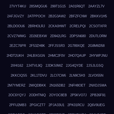
27VYT4KU
28SMQGU6
299T1G15
2A01R6QT
2AAYZL7V
2AFJGVZY
2ATPPOCH
2B2G3AW2
2BFZFCNW
2BKKV1H5
2BLDOOU6
2BRHOLRJ
2CKA0HWT
2CRELPQI
2CSOTXFR
2CVZ7WMG
2D26EBXW
2D942LRG
2DPSN680
2DU7LORM
2EZC76PR
2F53ZH8K
2FFJSSR3
2G789XQE
2G8M6D58
2HDT2UKH
2HLBXGGN
2HMC2F0V
2HO7QAUP
2HYWPJNU
2IIHI162
2J4TVL9Q
2JDKS9WZ
2JG4QYDE
2JSJLGSQ
2KKCIQS5
2KL1TDVU
2LCI7CW6
2LN9C5H3
2LVOI55N
2M7YMERZ
2MIQDBKK
2N165DB2
2NFH8OET
2NXDJSMA
2OC6YQYJ
2ODHTNIQ
2OYOC8EB
2P5KVO7J
2PB26F91
2PFU2MB3
2PGICZT7
2PJA33U1
2PK01RCU
2Q6V9UEG