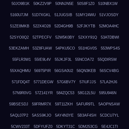
50JO9B1K
50KZ2V9P
50NNJN5E
50S8F1Z0
510NBX1W
5160U7JM
51D7XGKL
51JUGSIB
51MY24WU
51VJOSDY
51ZE8MKB
522X4O28
52D4GH9B
52FJKYTB
52MOA4HC
52SYO0Q2
52TPECFV
52W5K0BY
52XXY91Q
53ATDBWI
53EKZAMH
53Z8FUAW
54PKU5CO
551HGV0S
553WPS4S
55FLR3W1
55IE9L4V
55JKJF3L
55NCOA72
55QDIRSM
55XAQHMU
56975PIR
56GSA0U2
56QN3KEB
56SCV4BG
571FDQ4T
5771DEGW
57G6BV7Y
57IUFJJS
57LA2HJ6
57N9R0VG
57Z141YR
584ZQC53
58G12L5U
595U946N
59BSESDJ
59FRMR7X
59T11ZKH
5AFUR9TL
5AOPNSAW
5AQL07P2
5ASS9KJO
5AY4N3YE
5B3AF4SH
5CDCU7YL
5CWV233T
5DFYUFZ0
5DKYT31C
5DM253CG
5E4JC1TI