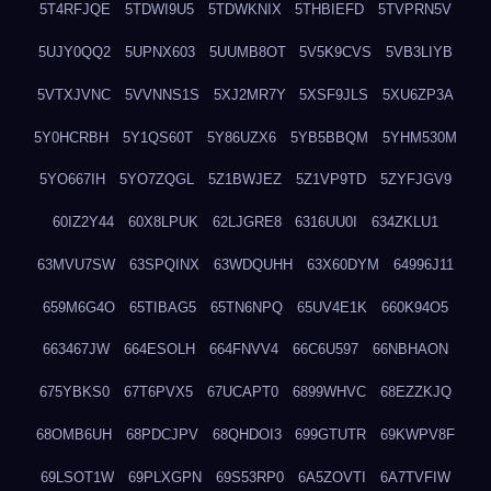
5T4RFJQE
5TDWI9U5
5TDWKNIX
5THBIEFD
5TVPRN5V
5UJY0QQ2
5UPNX603
5UUMB8OT
5V5K9CVS
5VB3LIYB
5VTXJVNC
5VVNNS1S
5XJ2MR7Y
5XSF9JLS
5XU6ZP3A
5Y0HCRBH
5Y1QS60T
5Y86UZX6
5YB5BBQM
5YHM530M
5YO667IH
5YO7ZQGL
5Z1BWJEZ
5Z1VP9TD
5ZYFJGV9
60IZ2Y44
60X8LPUK
62LJGRE8
6316UU0I
634ZKLU1
63MVU7SW
63SPQINX
63WDQUHH
63X60DYM
64996J11
659M6G4O
65TIBAG5
65TN6NPQ
65UV4E1K
660K94O5
663467JW
664ESOLH
664FNVV4
66C6U597
66NBHAON
675YBKS0
67T6PVX5
67UCAPT0
6899WHVC
68EZZKJQ
68OMB6UH
68PDCJPV
68QHDOI3
699GTUTR
69KWPV8F
69LSOT1W
69PLXGPN
69S53RP0
6A5ZOVTI
6A7TVFIW