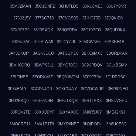
35MJZMAN
35O1QNFZ
36HUTLDS
36NU8MEJ
36U7Y0NR
376J215Y
377SG7JD
37CVGS0S
37IHO75D
37JQKID8
37X9FZP9
38J0SXQX
38NQ9PDV
38O70PCO
38QUD9KX
39D3U3A0
39LAIWA9
39LCYZRI
39MGWN55
39PXKH1B
3A43DKQP
3AGNJUCU
3ATCGY3X
3BKC9MX3
3BORDPAR
3BVH0QRQ
3BWP93L1
3BYQ70GJ
3C9KPDQV
3CL4BSMV
3EIFINEE
3EORXV8Z
3EQ3JWOM
3F09CZ9V
3F1DPDSC
3F84EALY
3GGDN4OR
3GKCN4NY
3GVOCWRP
3H28UNEO
3H92RKQ0
3HG56NHN
3HHJ1KQM
3HSTLPXX
3HSUVSEU
3JRQV2TE
3JX0QDYF
3LXYAX0G
3M0R5J0Y
3ME42K9J
3MOCREJ1
3MX1P1T9
3MYP6NEF
3N0IPODU
3N8UCE6Q
3NE5SFF6
3NH0FX33
3NISGAEP
3O3KQQ4F
3OBDFAXI