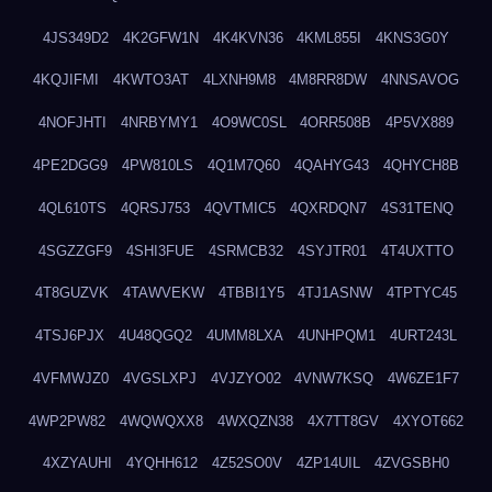
4JS349D2
4K2GFW1N
4K4KVN36
4KML855I
4KNS3G0Y
4KQJIFMI
4KWTO3AT
4LXNH9M8
4M8RR8DW
4NNSAVOG
4NOFJHTI
4NRBYMY1
4O9WC0SL
4ORR508B
4P5VX889
4PE2DGG9
4PW810LS
4Q1M7Q60
4QAHYG43
4QHYCH8B
4QL610TS
4QRSJ753
4QVTMIC5
4QXRDQN7
4S31TENQ
4SGZZGF9
4SHI3FUE
4SRMCB32
4SYJTR01
4T4UXTTO
4T8GUZVK
4TAWVEKW
4TBBI1Y5
4TJ1ASNW
4TPTYC45
4TSJ6PJX
4U48QGQ2
4UMM8LXA
4UNHPQM1
4URT243L
4VFMWJZ0
4VGSLXPJ
4VJZYO02
4VNW7KSQ
4W6ZE1F7
4WP2PW82
4WQWQXX8
4WXQZN38
4X7TT8GV
4XYOT662
4XZYAUHI
4YQHH612
4Z52SO0V
4ZP14UIL
4ZVGSBH0