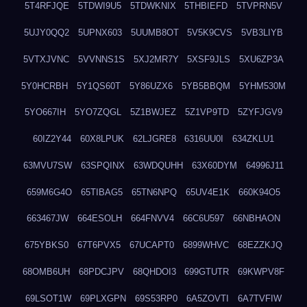
5T4RFJQE
5TDWI9U5
5TDWKNIX
5THBIEFD
5TVPRN5V
5UJY0QQ2
5UPNX603
5UUMB8OT
5V5K9CVS
5VB3LIYB
5VTXJVNC
5VVNNS1S
5XJ2MR7Y
5XSF9JLS
5XU6ZP3A
5Y0HCRBH
5Y1QS60T
5Y86UZX6
5YB5BBQM
5YHM530M
5YO667IH
5YO7ZQGL
5Z1BWJEZ
5Z1VP9TD
5ZYFJGV9
60IZ2Y44
60X8LPUK
62LJGRE8
6316UU0I
634ZKLU1
63MVU7SW
63SPQINX
63WDQUHH
63X60DYM
64996J11
659M6G4O
65TIBAG5
65TN6NPQ
65UV4E1K
660K94O5
663467JW
664ESOLH
664FNVV4
66C6U597
66NBHAON
675YBKS0
67T6PVX5
67UCAPT0
6899WHVC
68EZZKJQ
68OMB6UH
68PDCJPV
68QHDOI3
699GTUTR
69KWPV8F
69LSOT1W
69PLXGPN
69S53RP0
6A5ZOVTI
6A7TVFIW