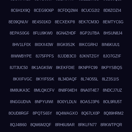
8C6H1X9Q
8CEG9O6P
8CFDQ2M4
8CUCG2I2
8D8ZOZI4
8E09QNUV
8E4S01KD
8ECXEKP8
8EK7CM3O
8EMTYC6G
8EPAS0G6
8FLU9KW0
8GN4ZHDF
8GP2U7BA
8HSUN8J4
8HV1LF0X
8I0XX43W
8IGK9S2K
8IKCGRHJ
8IN6KUU1
8IWWBYPE
8J75FPFS
8JJDB3C0
8JKNTZGY
8JO7GZIF
8JT3UC50
8K1AGK5W
8KEKFDIE
8KNPFC99
8KPYSBQS
8KXIFVGC
8KYIF5SK
8L34DAQF
8L74O55L
8LZ3S1IS
8M8UKA3C
8MLQKCFV
8N8F04EH
8NA0T4E7
8NDCJ7UZ
8NGGUDVA
8NPYUIWI
8O0YLDLN
8OASJ3P6
8OL9RU5T
8OUD8RGF
8PQTS65Y
8Q4WAGXO
8Q67LX0P
8Q89HRM2
8QJ48I60
8QM6M2QF
8RH6U9AR
8RKLFN77
8RKWTPQR