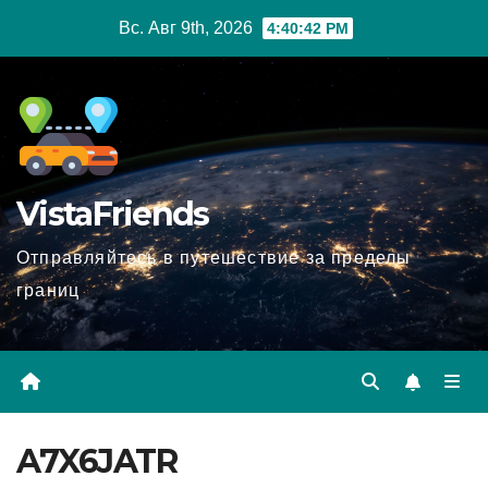
Перейти
Вс. Авг 9th, 2026
4:40:44 PM
к
содержимому
VistaFriends
Отправляйтесь в путешествие за пределы
границ
A7X6JATR