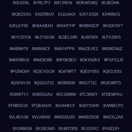
9I3U1D5L
9I7RL7P3
9I87JREW
9IDKWGWQ
9IL8EDHA
9IQBZSXG
9J0ZRBUV
9J11UAOI
9JA7JOQ9
9JHR89JS
9JKLGY5E
9KBAABXH
9KKHTYIP
9KRBN3CP
9KXDCNY7
9KYCB7O6
9KZY0X2M
9LDELS8R
9LI6FD0X
9LPX29XS
9M408HT8
9N08A9CF
9NAVVPPN
9NAZEVEZ
9NDMZNUZ
9NKKRBUS
9NM3IO8B
9NPDK8EO
9OKXN2KX
9PGFG1J0
9PIZMO0H
9Q3CVGCM
9Q4799TT
9QE0Y05S
9QEDJDIS
9QSFAYJH
9QSGU715
9R3R0930
9R51T71C
9RJEMRTS
9S85RTYJ
9SBD1GAU
9SC20R8W
9TC3RDIY
9TDEMFKU
9THBOC03
9TQKANJX
9U1AHKCF
9UDYO1HV
9UW8EUTC
9VL4EOJB
9VLVMX0I
9W0SDU2O
9WNDZ5OE
9WZXLZA9
9X1M8G59
9X1RL5NO
9X48TOD5
9XJI2XX2
9Y62DJFI