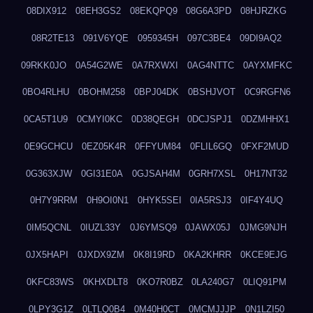
08DIX912
08EH3GS2
08EKQPQ9
08G6A3PD
08HJRZKG
08R2TE13
091V6YQE
0959345H
097C3BE4
09DI9AQ2
09RKK0JO
0A54G2WE
0A7RXWXI
0AG4NTTC
0AYXMFKC
0BO4RLHU
0BOHM258
0BPJ04DK
0BSHJVOT
0C9RGFN6
0CA5T1U9
0CMYI0KC
0D38QEGH
0DCJSPJ1
0DZMHHX1
0E9GCHCU
0EZ05K4R
0FFYUM84
0FLIL6GQ
0FXF2MUD
0G363XJW
0GI31E0A
0GJSAH4M
0GRH7XSL
0H17NT32
0H7Y9RRM
0H9OI0N1
0HYK5SEI
0IA5RSJ3
0IF4Y4UQ
0IM5QCNL
0IUZL33Y
0J6YMSQ9
0JAWX05J
0JMG9NJH
0JX5HAPI
0JXDX9ZM
0K8I19RD
0KA2KHRR
0KCE9EJG
0KFC83WS
0KHXDLT8
0KO7R0BZ
0LA240G7
0LIQ91PM
0LPY3G1Z
0LTLQ0B4
0M40H0CT
0MCMJJJP
0N1LZI50