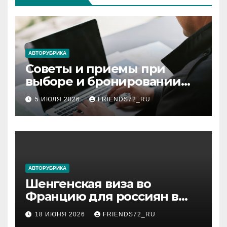
АВТОРУБРИКА
Советы и приемы при
выборе и бронировании
авиабилетов
5 ИЮЛЯ 2026
FRIENDS72_RU
АВТОРУБРИКА
Шенгенская виза во
Францию для россиян в
2026 году: сроки от 3 дней
18 ИЮНЯ 2026
FRIENDS72_RU
и список необходимых