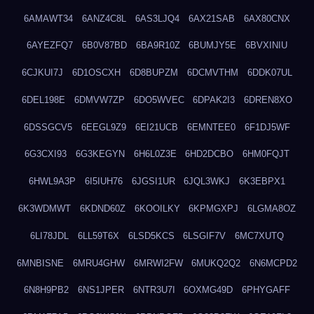
6AMAWT34
6ANZ4C8L
6AS3LJQ4
6AX21SAB
6AX80CNX
6AYEZFQ7
6B0V87BD
6BA9R10Z
6BUMJY5E
6BVXINIU
6CJKUI7J
6D1OSCXH
6D8BUPZM
6DCMVTHM
6DDK07UL
6DEL198E
6DMVW7ZP
6DO5WVEC
6DPAK2I3
6DREN8XO
6DSSGCV5
6EEGL9Z9
6EI21UCB
6EMNTEE0
6F1DJ5WF
6G3CXI93
6G3KEGYN
6H6L0Z3E
6HD2DCBO
6HM0FQJT
6HWL9A3P
6I5IUH76
6JGSI1UR
6JQL3WKJ
6K3EBPX1
6K3WDMWT
6KDND60Z
6KOOILKY
6KPMGXPJ
6LGMA8OZ
6LI78JDL
6LL59T6X
6LSD5KCS
6LSGIF7V
6MC7XUTQ
6MNBISNE
6MRU4GHW
6MRWI2FW
6MUKQ2Q2
6N6MCPD2
6N8H9PB2
6NS1JPER
6NTR3U7I
6OXMG49D
6PHYGAFF