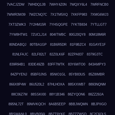
7VACJZDW
7WHDQ1JB
7WHY4Z0N
7WQXY6L4
7WRFNCB0
7WWR3W39
7WZCNQ7C
7X1TM5XQ
7XKFP983
7XMG6WJ3
7XT3ZWK3
7Y2HM15R
7YHSQGPE
7YKTB834
7YTLLGT7
7YW8HTW1
7ZUCLJ14
804ITWBC
80G20QY8
80M18M6R
80NDABQJ
80TBA1GP
81B6R5DR
81F9BZC4
81GAYE1F
81NLFAJC
82LF82LT
82Z0LK6F
82ZPA837
8379G3TC
839R94B1
83DE49ZB
83FF7WTK
83Y6WTO0
843AMPY3
84ZPYENJ
85BF0JNS
85NIO1GL
85YB83US
85Z8IMBR
866X8P4W
86U520L2
87HLHOXA
885XXWB7
8893NQNM
88C06Z7M
88SSKI00
88Y1B346
88ZYQON6
88ZZ29JA
895NL72T
89WVKQCH
8A6B5EEP
8BBJWQMN
8BJPIIGO
8BSWANL0
8BVB056I
8BZT9YKF
8BZZZWSD
8C2C6QL5