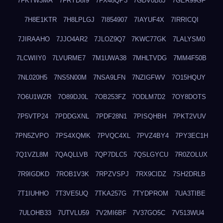
7FKTW3MA
7FRYD8I9
7FX48QP3
7GDV0B8J
7GER99GF
7H8E1KTR
7H8LPLGJ
7I854907
7IAYUF4X
7IRRICQI
7JIRAAHO
7JJO4AR2
7JLOZ9Q7
7KWC77GK
7LALYSM0
7LCWIIY0
7LVURME7
7M1UWA38
7MHLTVDG
7MM4F50B
7NL020H5
7NS5N00M
7NSA9LFN
7NZIGFWV
7O15HQUY
7O6U1WZR
7O89DJ0L
7OB253FZ
7ODLM7D2
7OY8DOTS
7P5VTP24
7PDDGXNL
7PDF28N1
7PISQHBH
7PKT2VUV
7PN5ZVPO
7PS4XQMK
7PVQC4XL
7PVZ4BY4
7PY3EC1H
7Q1VZL8M
7QAQLLVB
7QP7DLC5
7QSLGYCU
7R0ZOLUX
7R9IGDKD
7ROB1V3K
7RPZVSPJ
7RX9CIDZ
7SH2DRLB
7T1IUHHO
7T3VE5UQ
7TKA257G
7TYDPROM
7UA3TIBE
7ULOHB33
7UTVLU59
7V2MI6BF
7V37GO5C
7V513WU4