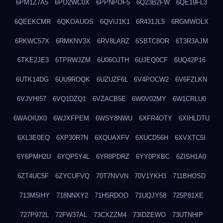
6PM1Z7A5
6PO2WC0X
6PPNPOF5
6Q23B2FW
6QE19FL3
6QEEKCMR
6QKOAUOS
6QVIJ1K1
6R431JL5
6RGMWOLX
6RKWC57X
6RMKNV3X
6RV8LARZ
6SBTC8OR
6T3R3AJM
6TKE2JE3
6TPRWJZM
6U06OJTH
6UJEQ0CF
6UQ42P16
6UTK14DG
6UU9ROQK
6UZUZF6L
6V4POCW2
6V6FZLKN
6VJVHI57
6VQ1DZQ1
6VZACB5E
6W0V02MY
6W1CRLU0
6WAOIUX0
6WJXFPEM
6WSY8NWU
6XFR4OTY
6XIHLDTU
6XL3E0EQ
6XP30R7N
6XQUAXFV
6XUCD56H
6XVXTC5I
6Y6PMH2U
6YQP5Y4L
6YR8PDRZ
6YY0PXBC
6ZISH1A0
6ZT4UC5F
6ZYCUFVQ
70T7NVVN
70V1YKH3
711BHOSD
713M5IHY
718NNXY2
71H5RDOO
71UQJY58
725P81XE
727P972L
72FW37AL
73CXZZM4
73IDZEWO
73UTNHIP