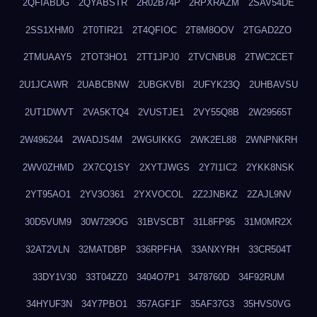
2QFIABDG
2QYABSTR
2R02B74P
2RPXRAZM
2SAV54DE
2SS1XHM0
2T0TIR21
2T4QFIOC
2T8M8OOV
2TGAD2ZO
2TMUAAY5
2TOT3HO1
2TT1JPJ0
2TVCNBU8
2TWC2CET
2U1JCAWR
2UABCBNW
2UBGKVBI
2UFYK23Q
2UHBAVSU
2UT1DWVT
2VA5KTQ4
2VUSTJE1
2VY55Q8B
2W29565T
2W496244
2WADJS4M
2WGUIKKG
2WK2EL88
2WNPNKRH
2WV0ZHMD
2X7CQ1SY
2XYTJWGS
2Y7I1IC2
2YKK8NSK
2YT95AO1
2YV3O361
2YXVOCOL
2Z2JNBKZ
2ZAJL9NV
30D5VUM9
30W729OG
31BVSCBT
31L8FP95
31M0MR2X
32AT2VLN
32MATDBP
336RPFHA
33ANXYRH
33CR504T
33DY1V30
33T04ZZ0
3404O7P1
3478760D
34F92RUM
34HYUF3N
34Y7PBO1
357AGF1F
35AF37G3
35HVS0VG