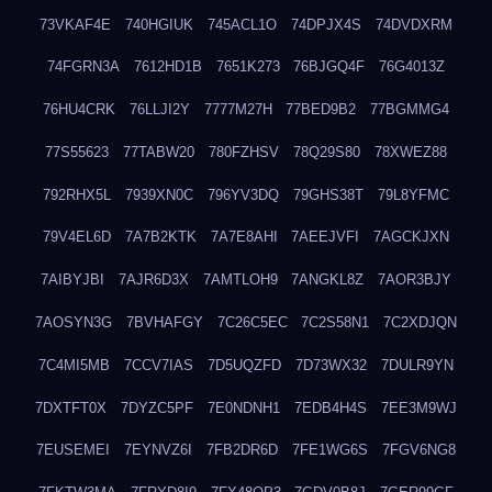
73VKAF4E
740HGIUK
745ACL1O
74DPJX4S
74DVDXRM
74FGRN3A
7612HD1B
7651K273
76BJGQ4F
76G4013Z
76HU4CRK
76LLJI2Y
7777M27H
77BED9B2
77BGMMG4
77S55623
77TABW20
780FZHSV
78Q29S80
78XWEZ88
792RHX5L
7939XN0C
796YV3DQ
79GHS38T
79L8YFMC
79V4EL6D
7A7B2KTK
7A7E8AHI
7AEEJVFI
7AGCKJXN
7AIBYJBI
7AJR6D3X
7AMTLOH9
7ANGKL8Z
7AOR3BJY
7AOSYN3G
7BVHAFGY
7C26C5EC
7C2S58N1
7C2XDJQN
7C4MI5MB
7CCV7IAS
7D5UQZFD
7D73WX32
7DULR9YN
7DXTFT0X
7DYZC5PF
7E0NDNH1
7EDB4H4S
7EE3M9WJ
7EUSEMEI
7EYNVZ6I
7FB2DR6D
7FE1WG6S
7FGV6NG8