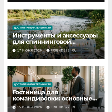
документов
ДОСТОПРИМЕЧАТЕЛЬНОСТИ
Инструменты и аксессуары
для спиннинговой
рыбалки: назначение и
17 ИЮНЯ 2026
FRIENDS72_RU
типы
ДОСТОПРИМЕЧАТЕЛЬНОСТИ
Гостиница для
командировки: основные
критерии выбора
15 ИЮНЯ 2026
FRIENDS72_RU