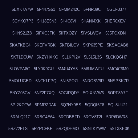
5EXK7A7W
5F447S51
5FMM242C
5FNR39CT
5GEF3377
5GYKO7P3
5H18E5N3
5H4C8VII
5HANI4XK
5HER0XEV
5HNS21Z8
5IFXGJFK
5IITXOZY
5IVSLWGV
5J5FOXDN
5KAFKBC4
5KEFVRBK
5KFBILGV
5KP635PE
5KSAQAB8
5KT1DCUW
5KZYHXKG
5L1KPI2V
5L515L3S
5LCKQGH7
5LOVPA8C
5LY0K9GU
5M4U4YA3
5M8JMWFU
5MC4C6M0
5MOLUGED
5NCKLFPQ
5NI5PO7L
5NROBV9R
5NSPSK7R
5NYZ03GV
5NZ2F7XQ
5OGIRQDY
5OIXNVW6
5OPF8A7F
5PI2KCCW
5PMRZDAK
5Q7NY9BS
5QDQI5F8
5QL8UU2J
5RALQ21C
5RBG4E64
5RCDBBFD
5ROV8T2I
5RP6DWR8
5RZ72FTS
5RZPCFKF
5RZQDHMO
5SNLKYWW
5ST3XE0K