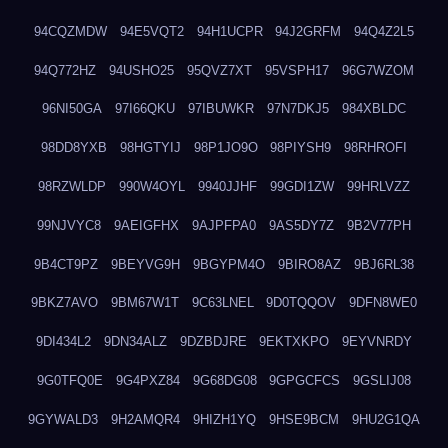
94CQZMDW
94E5VQT2
94H1UCPR
94J2GRFM
94Q4Z2L5
94Q772HZ
94USHO25
95QVZ7XT
95VSPH17
96G7WZOM
96NI50GA
97I66QKU
97IBUWKR
97N7DKJ5
984XBLDC
98DD8YXB
98HGTYIJ
98P1JO9O
98PIYSH9
98RHROFI
98RZWLDP
990W4OYL
9940JJHF
99GDI1ZW
99HRLVZZ
99NJVYC8
9AEIGFHX
9AJPFPA0
9AS5DY7Z
9B2V77PH
9B4CT9PZ
9BEYVG9H
9BGYPM4O
9BIRO8AZ
9BJ6RL38
9BKZ7AVO
9BM67W1T
9C63LNEL
9D0TQQOV
9DFN8WE0
9DI434L2
9DN34ALZ
9DZBDJRE
9EKTXKPO
9EYVNRDY
9G0TFQ0E
9G4PXZ84
9G68DG08
9GPGCFCS
9GSLIJ08
9GYWALD3
9H2AMQR4
9HIZH1YQ
9HSE9BCM
9HU2G1QA