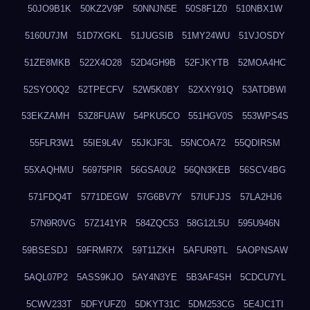
50JO9B1K
50KZ2V9P
50NNJN5E
50S8F1Z0
510NBX1W
5160U7JM
51D7XGKL
51JUGSIB
51MY24WU
51VJOSDY
51ZE8MKB
522X4O28
52D4GH9B
52FJKYTB
52MOA4HC
52SYO0Q2
52TPECFV
52W5K0BY
52XXY91Q
53ATDBWI
53EKZAMH
53Z8FUAW
54PKU5CO
551HGV0S
553WPS4S
55FLR3W1
55IE9L4V
55JKJF3L
55NCOA72
55QDIRSM
55XAQHMU
56975PIR
56GSA0U2
56QN3KEB
56SCV4BG
571FDQ4T
5771DEGW
57G6BV7Y
57IUFJJS
57LA2HJ6
57N9R0VG
57Z141YR
584ZQC53
58G12L5U
595U946N
59BSESDJ
59FRMR7X
59T11ZKH
5AFUR9TL
5AOPNSAW
5AQL07P2
5ASS9KJO
5AY4N3YE
5B3AF4SH
5CDCU7YL
5CWV233T
5DFYUFZ0
5DKYT31C
5DM253CG
5E4JC1TI