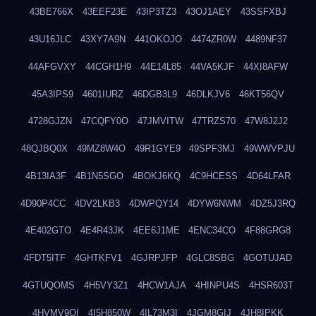
43BE766X
43EEF23E
43IP3TZ3
43OJ1AEY
43SSFXBJ
43U16JLC
43XY7A9N
441OKOJO
4474ZR0W
4489NF37
44AFGVXY
44CGH1H9
44E14L85
44VA5KJF
44XI8AFW
45A3IPS9
4601IURZ
46DGB3L9
46DLKJV6
46KT56QV
4728GJZN
47CQFY0O
47JMVITW
47TRZS70
47W8J2J2
48QJBQ0X
49MZ8W4O
49R1GYE9
49SPF3MJ
49WWVPJU
4B13IA3F
4B1N5SGO
4BOKJ6KQ
4C9HCESS
4D64LFAR
4D90P4CC
4DV2LKB3
4DWPQY14
4DYW6NWM
4DZ5J3RQ
4E402GTO
4E4R43JK
4EE6J1ME
4ENC34CO
4F88GRG8
4FDT5ITF
4GHTKFV1
4GJRPJFP
4GLC8SBG
4GOTUJAD
4GTUQOMS
4H5VY3Z1
4HCW1AJA
4HINPU4S
4HSR603T
4HVMV9QI
4I5H850W
4IL73M3I
4JGM8GIJ
4JH8IPKK