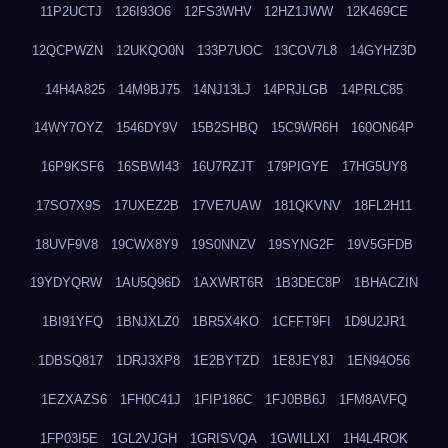
11P2UCTJ
126I93O6
12FS3WHV
12HZ1JWW
12K469CE
12QCPWZN
12UKQO0N
133P7UOC
13COV7L8
14GYHZ3D
14H4A825
14M9BJ75
14NJ13LJ
14PRJLGB
14PRLC85
14WY7OYZ
1546DY9V
15B2SHBQ
15C9WR6H
160ON64P
16P9KSF6
16SBWI43
16U7RZJT
179PIGYE
17HG5UY8
17SO7X9S
17UXEZ2B
17VE7UAW
181QKVNV
18FL2H11
18UVF9V8
19CWX8Y9
19S0NNZV
19SYNG2F
19V5GFDB
19YDYQRW
1AU5Q96D
1AXWRT6R
1B3DEC8P
1BHACZIN
1BI91YFQ
1BNJXLZ0
1BR5X4KO
1CFFT9FI
1D9U2JR1
1DBSQ817
1DRJ3XP8
1E2BYTZD
1E8JEY8J
1EN94O56
1EZXAZS6
1FH0C41J
1FIP186C
1FJ0BB6J
1FM8AVFQ
1FP03I5E
1GL2VJGH
1GRISVQA
1GWILLXI
1H4L4ROK