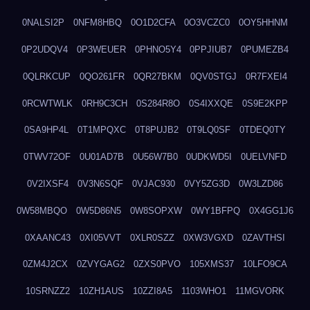
0NALSI2P
0NFM8HBQ
0O1D2CFA
0O3VCZC0
0OY5HHNM
0P2UDQV4
0P3WEUER
0PHNO5Y4
0PPJIUB7
0PUMEZB4
0QLRKCUP
0QO261FR
0QR27BKM
0QV0STGJ
0R7FXEI4
0RCWTWLK
0RH9C3CH
0S284R8O
0S4IXXQE
0S9E2KPP
0SA9HP4L
0T1MPQXC
0T8PUJB2
0T9LQ0SF
0TDEQ0TY
0TWV72OF
0U01AD7B
0U56W7B0
0UDKWD5I
0UELVNFD
0V2IXSF4
0V3N6SQF
0VJAC930
0VY5ZG3D
0W3LZD86
0W58MBQO
0W5D86N5
0W8SOPXW
0WY1BFPQ
0X4GG1J6
0XAANC43
0XI05VVT
0XLR0SZZ
0XW3VGXD
0ZAVTHSI
0ZM4J2CX
0ZVYGAG2
0ZXS0PVO
105XMS37
10LFO9CA
10SRNZZ2
10ZH1AUS
10ZZI8A5
1103WHO1
11MGVORK