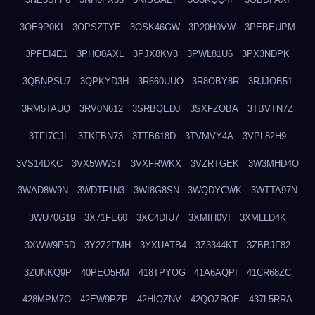
3OE9P0KI
3OPSZTYE
3OSK46GW
3P20H0VW
3PEBEUPM
3PFEI4E1
3PHQ0AXL
3PJX8KV3
3PWL81U6
3PX3NDPK
3QBNPSU7
3QPKYD3H
3R660UUO
3R8OBY8R
3RJJOB51
3RM5TAUQ
3RV0N612
3SRBQEDJ
3SXFZOBA
3TBVTN7Z
3TFI7CJL
3TKFBN73
3TTB618D
3TVMVY4A
3VPL82H9
3VS14DKC
3VX5WW8T
3VXFRWKX
3VZRTGEK
3W3MHD4O
3WAD8W9N
3WDTF1N3
3WI8G8SN
3WQDYCWK
3WTTA97N
3WU70G19
3X71FE60
3XC4DIU7
3XMIH0VI
3XMLLD4K
3XWW9P5D
3Y2Z2FMH
3YXUATB4
3Z3344KT
3ZBBJF82
3ZUNKQ9P
40PEO5RM
418TPYOG
41A6AQPI
41CR68ZC
428MPM7O
42EW9PZP
42HIOZNV
42QOZROE
437L5RRA