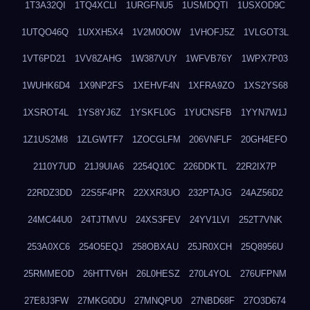
1T3A32QI
1TQ4XCLI
1URGFNU5
1USMDQTI
1USXOD9C
1UTQO46Q
1UXXH5X4
1V2M00OW
1VHOFJ5Z
1VLGOT3L
1VT6PD21
1VV8ZAHG
1W387VUY
1WFVB76Y
1WPX7P03
1WUHK6D4
1X9NP2FS
1XEHVF4N
1XFRA9ZO
1XS2YS68
1XSROT4L
1YS8YJ6Z
1YSKFL0G
1YUCNSFB
1YYN7W1J
1Z1US2M8
1ZLGWTF7
1ZOCGLFM
206VNFLF
20GH4EFO
2110Y7UD
21J9UIA6
2254Q10C
226DDKTL
22R2IX7P
22RDZ3DD
22S5F4PR
22XXR3UO
232PTAJG
24AZ56D2
24MC44U0
24TJTMVU
24XS3FEV
24YV1LVI
252T7VNK
253A0XC6
254O5EQJ
258OBXAU
25JR0XCH
25Q8956U
25RMMEOD
26HTTV6H
26L0HESZ
270L4YOL
276UFPNM
27E8J3FW
27MKG0DU
27MNQPU0
27NBD68F
27O3D674