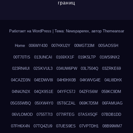
границ
Работает на WordPress
|
Тема: Newspaperex, автор
Themeansar
Home
006WY430
007HXU2Y
00MGT33M
00SAOS5H
00T70TIS
013UNCAI
0169XX1F
019K5LTP
01WS9NX2
023RN4UI
02SKVUL3
034UW6PW
03L7504Q
03ZRKE69
04CAZD3N
04EDWV8I
04H0HX0B
04KWVG4E
04LI8DHX
04N4JN2X
04QX9S1E
04YFC57J
04ZFIS6W
059KC9DM
05G55WBQ
05IXW4Y0
05T6CZAL
069K7D5M
06FAMUAG
06VLOMOD
0755T7I3
077IRTEG
07ASX5QF
07BDB1DD
07FH6X4N
07TQ4ZU9
07UES9ES
07VPTDH1
08B99MM7