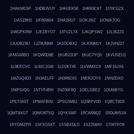
1HAKMC6P
1HDB3VUY
1HHJEK58
1HR93CXT
1I70CGZX
1IASZ8H3
1IF86W04
1IHA2RU7
1IOKJ9IZ
1IOWA7OG
1IWGPKRW
1JEZBYO7
1JFVZL7X
1JKQPSW2
1JL35ZZ0
1JUOBZ9U
1JZ9UNM8
1K1OOBX2
1KJONM1Y
1KJVH227
1KMG68BO
1KQW0D9E
1KUB22OP
1KUC7YQ5
1KVUSEU1
1L0EECVC
1L92C1GM
1LO2KT45
1LVWMXC9
1MF16JX6
1MZGQ4D3
1N3AELFF
1N3R82X5
1NERJOY9
1NIN2DXO
1NIPGIQG
1NTYF4RH
1NZ06F8Q
1OELGBE2
1OUI6BYG
1PET0A5T
1PMAFB0V
1PSGIWB2
1Q3BPV0D
1QBCT8D3
1QMT9XGT
1QWO8TSQ
1QYKS8IF
1RCW99QZ
1RDUWSSK
1RYOMZPR
1SFXG5XT
1SSBXDLO
1SZ258AV
1T04TFO9