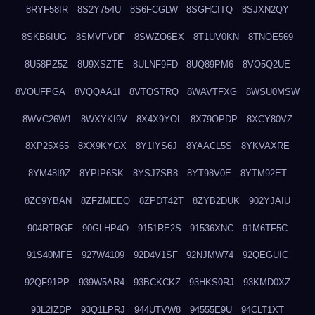
8RYF58IR
8S2Y754U
8S6FCGLW
8SGHCITQ
8SJXN2QY
8SKB6IUG
8SMVFVDF
8SWZO6EX
8T1UV0KN
8TNOE569
8U58PZ5Z
8U9XSZTE
8ULNF9FD
8UQ89PM6
8VO5Q2UE
8VOUFPGA
8VQQAA1I
8VTQSTRQ
8WAVTFXG
8WSU0MSW
8WVC26W1
8WXYKI9V
8X4X9YOL
8X79OPDP
8XCY80VZ
8XP25X65
8XX9KYGX
8Y1IYS6J
8YAACL5S
8YKVAXRE
8YM48I9Z
8YPIP6SK
8YSJ7SB8
8YT98V0E
8YTM92ET
8ZC9YBAN
8ZFZMEEQ
8ZPDT42T
8ZYB2DUK
902YJAIU
904RTRGF
90GLHP4O
9151RE2S
91536XNC
91M6TF5C
91S40MFE
927W4109
92D4V1SF
92NJMW74
92QEGUIC
92QF91PP
939W5AR4
93BCKCKZ
93HKS0RJ
93KMD0XZ
93L2IZDP
93Q1LPRJ
944UTVW8
94555E9U
94CLT1XT