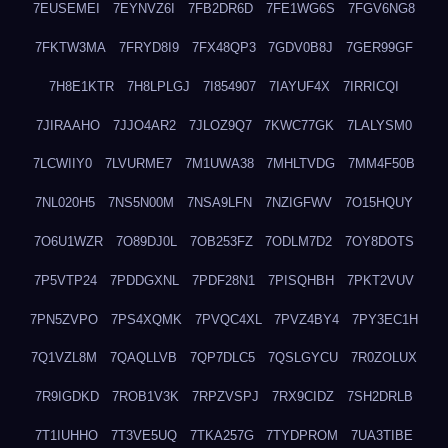
7EUSEMEI
7EYNVZ6I
7FB2DR6D
7FE1WG6S
7FGV6NG8
7FKTW3MA
7FRYD8I9
7FX48QP3
7GDV0B8J
7GER99GF
7H8E1KTR
7H8LPLGJ
7I854907
7IAYUF4X
7IRRICQI
7JIRAAHO
7JJO4AR2
7JLOZ9Q7
7KWC77GK
7LALYSM0
7LCWIIY0
7LVURME7
7M1UWA38
7MHLTVDG
7MM4F50B
7NL020H5
7NS5N00M
7NSA9LFN
7NZIGFWV
7O15HQUY
7O6U1WZR
7O89DJ0L
7OB253FZ
7ODLM7D2
7OY8DOTS
7P5VTP24
7PDDGXNL
7PDF28N1
7PISQHBH
7PKT2VUV
7PN5ZVPO
7PS4XQMK
7PVQC4XL
7PVZ4BY4
7PY3EC1H
7Q1VZL8M
7QAQLLVB
7QP7DLC5
7QSLGYCU
7R0ZOLUX
7R9IGDKD
7ROB1V3K
7RPZVSPJ
7RX9CIDZ
7SH2DRLB
7T1IUHHO
7T3VE5UQ
7TKA257G
7TYDPROM
7UA3TIBE