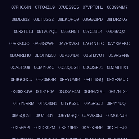
07FH6X4N
07TQ4ZU9
07UES9ES
07VPTDH1
08B99MM7
08DIX912
08EH3GS2
08EKQPQ9
08G6A3PD
08HJRZKG
08R2TE13
091V6YQE
0959345H
097C3BE4
09DI9AQ2
09RKK0JO
0A54G2WE
0A7RXWXI
0AG4NTTC
0AYXMFKC
0BO4RLHU
0BOHM258
0BPJ04DK
0BSHJVOT
0C9RGFN6
0CA5T1U9
0CMYI0KC
0D38QEGH
0DCJSPJ1
0DZMHHX1
0E9GCHCU
0EZ05K4R
0FFYUM84
0FLIL6GQ
0FXF2MUD
0G363XJW
0GI31E0A
0GJSAH4M
0GRH7XSL
0H17NT32
0H7Y9RRM
0H9OI0N1
0HYK5SEI
0IA5RSJ3
0IF4Y4UQ
0IM5QCNL
0IUZL33Y
0J6YMSQ9
0JAWX05J
0JMG9NJH
0JX5HAPI
0JXDX9ZM
0K8I19RD
0KA2KHRR
0KCE9EJG