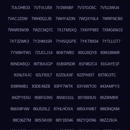
7ULOHB33
7UTVLU59
7V2MI6BF
7V37GO5C
7V513WU4
7VACJZDW
7WHDQ1JB
7WHY4Z0N
7WQXY6L4
7WRFNCB0
7WWR3W39
7WZCNQ7C
7X1TM5XQ
7XKFP983
7XMG6WJ3
7XT3ZWK3
7Y2HM15R
7YHSQGPE
7YKTB834
7YTLLGT7
7YW8HTW1
7ZUCLJ14
804ITWBC
80G20QY8
80M18M6R
80NDABQJ
80TBA1GP
81B6R5DR
81F9BZC4
81GAYE1F
81NLFAJC
82LF82LT
82Z0LK6F
82ZPA837
8379G3TC
839R94B1
83DE49ZB
83FF7WTK
83Y6WTO0
843AMPY3
84ZPYENJ
85BF0JNS
85NIO1GL
85YB83US
85Z8IMBR
866X8P4W
86U520L2
87HLHOXA
885XXWB7
8893NQNM
88C06Z7M
88SSKI00
88Y1B346
88ZYQON6
88ZZ29JA