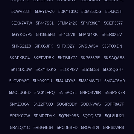
5CWV233T
5DFYUFZ0
5DKYT31C
5DM253CG
5E4JC1TI
5EXK7A7W
5F447S51
5FMM242C
5FNR39CT
5GEF3377
5GYKO7P3
5H18E5N3
5H4C8VII
5HANI4XK
5HER0XEV
5HNS21Z8
5IFXGJFK
5IITXOZY
5IVSLWGV
5J5FOXDN
5KAFKBC4
5KEFVRBK
5KFBILGV
5KP635PE
5KSAQAB8
5KT1DCUW
5KZYHXKG
5L1KPI2V
5L515L3S
5LCKQGH7
5LOVPA8C
5LY0K9GU
5M4U4YA3
5M8JMWFU
5MC4C6M0
5MOLUGED
5NCKLFPQ
5NI5PO7L
5NROBV9R
5NSPSK7R
5NYZ03GV
5NZ2F7XQ
5OGIRQDY
5OIXNVW6
5OPF8A7F
5PI2KCCW
5PMRZDAK
5Q7NY9BS
5QDQI5F8
5QL8UU2J
5RALQ21C
5RBG4E64
5RCDBBFD
5ROV8T2I
5RP6DWR8