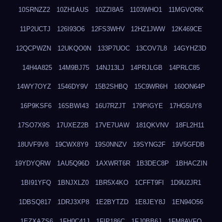
10SRNZZ2
10ZH1AUS
10ZZI8A5
1103WHO1
11MGVORK
11P2UCTJ
126I93O6
12FS3WHV
12HZ1JWW
12K469CE
12QCPWZN
12UKQO0N
133P7UOC
13COV7L8
14GYHZ3D
14H4A825
14M9BJ75
14NJ13LJ
14PRJLGB
14PRLC85
14WY7OYZ
1546DY9V
15B2SHBQ
15C9WR6H
160ON64P
16P9KSF6
16SBWI43
16U7RZJT
179PIGYE
17HG5UY8
17SO7X9S
17UXEZ2B
17VE7UAW
181QKVNV
18FL2H11
18UVF9V8
19CWX8Y9
19S0NNZV
19SYNG2F
19V5GFDB
19YDYQRW
1AU5Q96D
1AXWRT6R
1B3DEC8P
1BHACZIN
1BI91YFQ
1BNJXLZ0
1BR5X4KO
1CFFT9FI
1D9U2JR1
1DBSQ817
1DRJ3XP8
1E2BYTZD
1E8JEY8J
1EN94O56
1EZXAZS6
1FH0C41J
1FIP186C
1FJ0BB6J
1FM8AVFQ