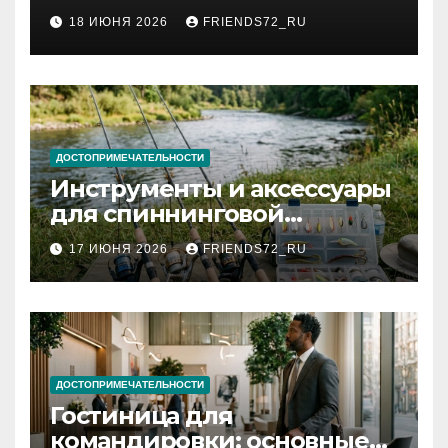
2026 году: сроки от 3 дней
18 ИЮНЯ 2026
FRIENDS72_RU
и список необходимых
документов
ДОСТОПРИМЕЧАТЕЛЬНОСТИ
Инструменты и аксессуары
для спиннинговой
рыбалки: назначение и
17 ИЮНЯ 2026
FRIENDS72_RU
типы
ДОСТОПРИМЕЧАТЕЛЬНОСТИ
Гостиница для
командировки: основные