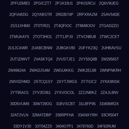
2PFU2MB3
2PGICZT7
2PJA33U1
2PK01RCU
2Q6V9UEG
2QFIABDG
2QYABSTR
2R02B74P
2RPXRAZM
2SAV54DE
2SS1XHM0
2T0TIR21
2T4QFIOC
2T8M8OOV
2TGAD2ZO
2TMUAAY5
2TOT3HO1
2TT1JPJ0
2TVCNBU8
2TWC2CET
2U1JCAWR
2UABCBNW
2UBGKVBI
2UFYK23Q
2UHBAVSU
2UT1DWVT
2VA5KTQ4
2VUSTJE1
2VY55Q8B
2W29565T
2W496244
2WADJS4M
2WGUIKKG
2WK2EL88
2WNPNKRH
2WV0ZHMD
2X7CQ1SY
2XYTJWGS
2Y7I1IC2
2YKK8NSK
2YT95AO1
2YV3O361
2YXVOCOL
2Z2JNBKZ
2ZAJL9NV
30D5VUM9
30W729OG
31BVSCBT
31L8FP95
31M0MR2X
32AT2VLN
32MATDBP
336RPFHA
33ANXYRH
33CR504T
33DY1V30
33T04ZZ0
3404O7P1
3478760D
34F92RUM