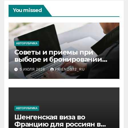
You missed
АВТОРУБРИКА
Советы и приемы при
выборе и бронировании
авиабилетов
5 ИЮЛЯ 2026
FRIENDS72_RU
АВТОРУБРИКА
Шенгенская виза во
Францию для россиян в