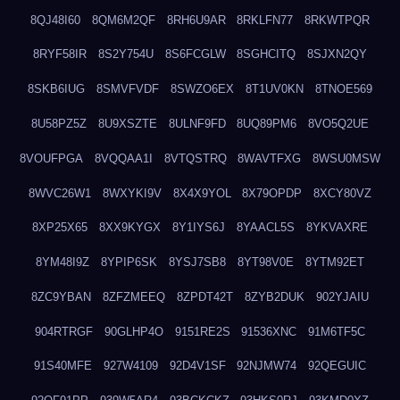
8QJ48I60
8QM6M2QF
8RH6U9AR
8RKLFN77
8RKWTPQR
8RYF58IR
8S2Y754U
8S6FCGLW
8SGHCITQ
8SJXN2QY
8SKB6IUG
8SMVFVDF
8SWZO6EX
8T1UV0KN
8TNOE569
8U58PZ5Z
8U9XSZTE
8ULNF9FD
8UQ89PM6
8VO5Q2UE
8VOUFPGA
8VQQAA1I
8VTQSTRQ
8WAVTFXG
8WSU0MSW
8WVC26W1
8WXYKI9V
8X4X9YOL
8X79OPDP
8XCY80VZ
8XP25X65
8XX9KYGX
8Y1IYS6J
8YAACL5S
8YKVAXRE
8YM48I9Z
8YPIP6SK
8YSJ7SB8
8YT98V0E
8YTM92ET
8ZC9YBAN
8ZFZMEEQ
8ZPDT42T
8ZYB2DUK
902YJAIU
904RTRGF
90GLHP4O
9151RE2S
91536XNC
91M6TF5C
91S40MFE
927W4109
92D4V1SF
92NJMW74
92QEGUIC