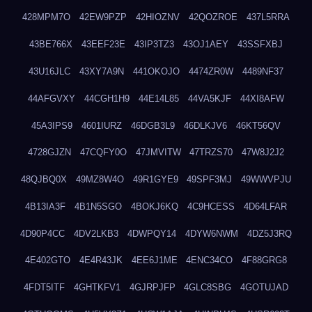
428MPM7O
42EW9PZP
42HIOZNV
42QOZROE
437L5RRA
43BE766X
43EEF23E
43IP3TZ3
43OJ1AEY
43SSFXBJ
43U16JLC
43XY7A9N
441OKOJO
4474ZR0W
4489NF37
44AFGVXY
44CGH1H9
44E14L85
44VA5KJF
44XI8AFW
45A3IPS9
4601IURZ
46DGB3L9
46DLKJV6
46KT56QV
4728GJZN
47CQFY0O
47JMVITW
47TRZS70
47W8J2J2
48QJBQ0X
49MZ8W4O
49R1GYE9
49SPF3MJ
49WWVPJU
4B13IA3F
4B1N5SGO
4BOKJ6KQ
4C9HCESS
4D64LFAR
4D90P4CC
4DV2LKB3
4DWPQY14
4DYW6NWM
4DZ5J3RQ
4E402GTO
4E4R43JK
4EE6J1ME
4ENC34CO
4F88GRG8
4FDT5ITF
4GHTKFV1
4GJRPJFP
4GLC8SBG
4GOTUJAD