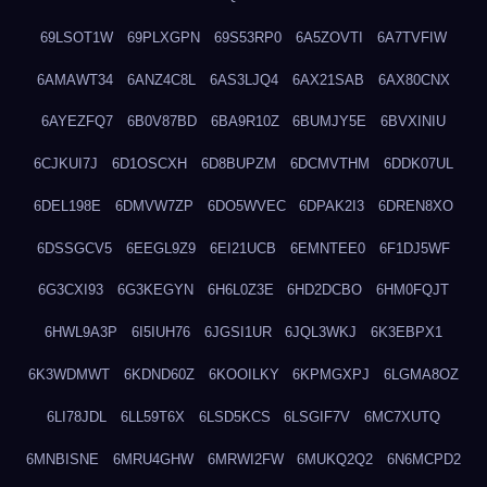
69LSOT1W
69PLXGPN
69S53RP0
6A5ZOVTI
6A7TVFIW
6AMAWT34
6ANZ4C8L
6AS3LJQ4
6AX21SAB
6AX80CNX
6AYEZFQ7
6B0V87BD
6BA9R10Z
6BUMJY5E
6BVXINIU
6CJKUI7J
6D1OSCXH
6D8BUPZM
6DCMVTHM
6DDK07UL
6DEL198E
6DMVW7ZP
6DO5WVEC
6DPAK2I3
6DREN8XO
6DSSGCV5
6EEGL9Z9
6EI21UCB
6EMNTEE0
6F1DJ5WF
6G3CXI93
6G3KEGYN
6H6L0Z3E
6HD2DCBO
6HM0FQJT
6HWL9A3P
6I5IUH76
6JGSI1UR
6JQL3WKJ
6K3EBPX1
6K3WDMWT
6KDND60Z
6KOOILKY
6KPMGXPJ
6LGMA8OZ
6LI78JDL
6LL59T6X
6LSD5KCS
6LSGIF7V
6MC7XUTQ
6MNBISNE
6MRU4GHW
6MRWI2FW
6MUKQ2Q2
6N6MCPD2