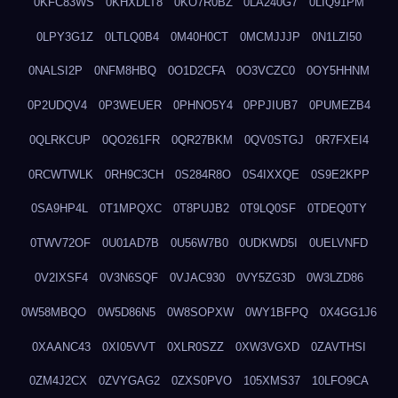
0KFC83WS
0KHXDLT8
0KO7R0BZ
0LA240G7
0LIQ91PM
0LPY3G1Z
0LTLQ0B4
0M40H0CT
0MCMJJJP
0N1LZI50
0NALSI2P
0NFM8HBQ
0O1D2CFA
0O3VCZC0
0OY5HHNM
0P2UDQV4
0P3WEUER
0PHNO5Y4
0PPJIUB7
0PUMEZB4
0QLRKCUP
0QO261FR
0QR27BKM
0QV0STGJ
0R7FXEI4
0RCWTWLK
0RH9C3CH
0S284R8O
0S4IXXQE
0S9E2KPP
0SA9HP4L
0T1MPQXC
0T8PUJB2
0T9LQ0SF
0TDEQ0TY
0TWV72OF
0U01AD7B
0U56W7B0
0UDKWD5I
0UELVNFD
0V2IXSF4
0V3N6SQF
0VJAC930
0VY5ZG3D
0W3LZD86
0W58MBQO
0W5D86N5
0W8SOPXW
0WY1BFPQ
0X4GG1J6
0XAANC43
0XI05VVT
0XLR0SZZ
0XW3VGXD
0ZAVTHSI
0ZM4J2CX
0ZVYGAG2
0ZXS0PVO
105XMS37
10LFO9CA