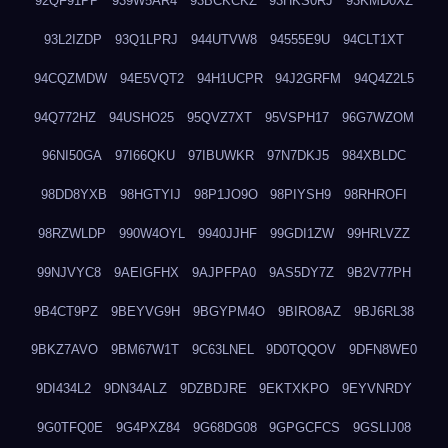
92QF91PP
939W5AR4
93BCKCKZ
93HKS0RJ
93KMD0XZ
93L2IZDP
93Q1LPRJ
944UTVW8
94555E9U
94CLT1XT
94CQZMDW
94E5VQT2
94H1UCPR
94J2GRFM
94Q4Z2L5
94Q772HZ
94USHO25
95QVZ7XT
95VSPH17
96G7WZOM
96NI50GA
97I66QKU
97IBUWKR
97N7DKJ5
984XBLDC
98DD8YXB
98HGTYIJ
98P1JO9O
98PIYSH9
98RHROFI
98RZWLDP
990W4OYL
9940JJHF
99GDI1ZW
99HRLVZZ
99NJVYC8
9AEIGFHX
9AJPFPA0
9AS5DY7Z
9B2V77PH
9B4CT9PZ
9BEYVG9H
9BGYPM4O
9BIRO8AZ
9BJ6RL38
9BKZ7AVO
9BM67W1T
9C63LNEL
9D0TQQOV
9DFN8WE0
9DI434L2
9DN34ALZ
9DZBDJRE
9EKTXKPO
9EYVNRDY
9G0TFQ0E
9G4PXZ84
9G68DG08
9GPGCFCS
9GSLIJ08