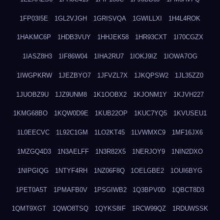
1FP03I5E
1GL2VJGH
1GRISVQA
1GWILLXI
1H4L4ROK
1HAKMC6P
1HDB3VUY
1HHJEK58
1HR93CXT
1I70CGZX
1IASZ8H3
1IF86W04
1IHA2RU7
1IOKJ9IZ
1IOWA7OG
1IWGPKRW
1JEZBYO7
1JFVZL7X
1JKQPSW2
1JL35ZZ0
1JUOBZ9U
1JZ9UNM8
1K1OOBX2
1KJONM1Y
1KJVH227
1KMG68BO
1KQW0D9E
1KUB22OP
1KUC7YQ5
1KVUSEU1
1L0EECVC
1L92C1GM
1LO2KT45
1LVWMXC9
1MF16JX6
1MZGQ4D3
1N3AELFF
1N3R82X5
1NERJOY9
1NIN2DXO
1NIPGIQG
1NTYF4RH
1NZ06F8Q
1OELGBE2
1OUI6BYG
1PET0A5T
1PMAFB0V
1PSGIWB2
1Q3BPV0D
1QBCT8D3
1QMT9XGT
1QWO8TSQ
1QYKS8IF
1RCW99QZ
1RDUWSSK