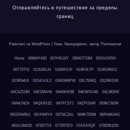
Отправляйтесь в путешествие за пределы
границ
Работает на WordPress
|
Тема: Newspaperex, автор
Themeansar
Home
006WY430
007HXU2Y
00MGT33M
00SAOS5H
00T70TIS
013UNCAI
0169XX1F
019K5LTP
01WS9NX2
023RN4UI
02SKVUL3
034UW6PW
03L7504Q
03ZRKE69
04CAZD3N
04EDWV8I
04H0HX0B
04KWVG4E
04LI8DHX
04N4JN2X
04QX9S1E
04YFC57J
04ZFIS6W
059KC9DM
05G55WBQ
05IXW4Y0
05T6CZAL
069K7D5M
06FAMUAG
06VLOMOD
0755T7I3
077IRTEG
07ASX5QF
07BDB1DD