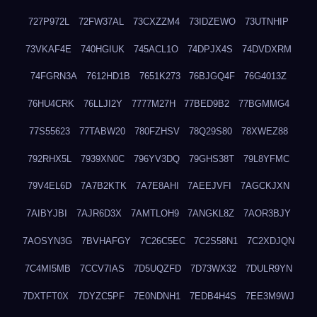
727P972L
72FW37AL
73CXZZM4
73IDZEWO
73UTNHIP
73VKAF4E
740HGIUK
745ACL1O
74DPJX4S
74DVDXRM
74FGRN3A
7612HD1B
7651K273
76BJGQ4F
76G4013Z
76HU4CRK
76LLJI2Y
7777M27H
77BED9B2
77BGMMG4
77S55623
77TABW20
780FZHSV
78Q29S80
78XWEZ88
792RHX5L
7939XN0C
796YV3DQ
79GHS38T
79L8YFMC
79V4EL6D
7A7B2KTK
7A7E8AHI
7AEEJVFI
7AGCKJXN
7AIBYJBI
7AJR6D3X
7AMTLOH9
7ANGKL8Z
7AOR3BJY
7AOSYN3G
7BVHAFGY
7C26C5EC
7C2S58N1
7C2XDJQN
7C4MI5MB
7CCV7IAS
7D5UQZFD
7D73WX32
7DULR9YN
7DXTFT0X
7DYZC5PF
7E0NDNH1
7EDB4H4S
7EE3M9WJ