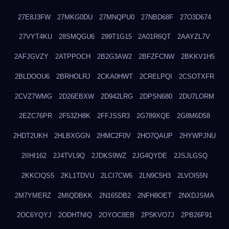
27E8J3FW
27MKG0DU
27MNQPU0
27NBD68F
27O3D674
27VYT4KU
28SMQGU6
299T1G15
2A01R6QT
2AAYZL7V
2AFJGVZY
2ATPPOCH
2B2G3AW2
2BFZFCNW
2BKKV1H5
2BLDOOU6
2BRHOLRJ
2CKA0HWT
2CRELPQI
2CSOTXFR
2CVZ7WMG
2D26EBXW
2D942LRG
2DPSN680
2DU7LORM
2EZC76PR
2F53ZH8K
2FFJSSR3
2G789XQE
2G8M6D58
2HDT2UKH
2HLBXGGN
2HMC2F0V
2HO7QAUP
2HYWPJNU
2IIHI162
2J4TVL9Q
2JDKS9WZ
2JG4QYDE
2JSJLGSQ
2KKCIQS5
2KL1TDVU
2LCI7CW6
2LN9C5H3
2LVOI55N
2M7YMERZ
2MIQDBKK
2N165DB2
2NFH8OET
2NXDJSMA
2OC6YQYJ
2ODHTNIQ
2OYOC8EB
2P5KVO7J
2PB26F91