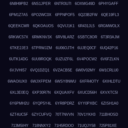
6N8H9PB2
6NS1JPER
6NTR3U7I
6OXMG49D
6PHYGAFF
6PM1Z7A5
6PO2WC0X
6PPNPOF5
6Q23B2FW
6QE19FL3
6QEEKCMR
6QKOAUOS
6QVIJ1K1
6R431JL5
6RGMWOLX
6RKWC57X
6RMKNV3X
6RV8LARZ
6SBTC8OR
6T3R3AJM
6TKE2JE3
6TPRWJZM
6U06OJTH
6UJEQ0CF
6UQ42P16
6UTK14DG
6UU9ROQK
6UZUZF6L
6V4POCW2
6V6FZLKN
6VJVHI57
6VQ1DZQ1
6VZACB5E
6W0V02MY
6W1CRLU0
6WAOIUX0
6WJXFPEM
6WSY8NWU
6XFR4OTY
6XIHLDTU
6XL3E0EQ
6XP30R7N
6XQUAXFV
6XUCD56H
6XVXTC5I
6Y6PMH2U
6YQP5Y4L
6YR8PDRZ
6YY0PXBC
6ZISH1A0
6ZT4UC5F
6ZYCUFVQ
70T7NVVN
70V1YKH3
711BHOSD
713M5IHY
718NNXY2
71H5RDOO
71UQJY58
725P81XE