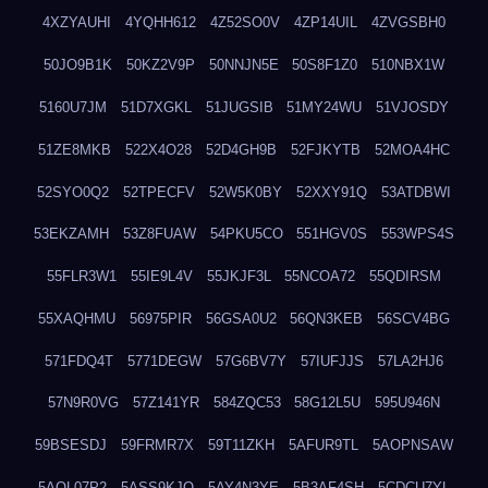
4XZYAUHI
4YQHH612
4Z52SO0V
4ZP14UIL
4ZVGSBH0
50JO9B1K
50KZ2V9P
50NNJN5E
50S8F1Z0
510NBX1W
5160U7JM
51D7XGKL
51JUGSIB
51MY24WU
51VJOSDY
51ZE8MKB
522X4O28
52D4GH9B
52FJKYTB
52MOA4HC
52SYO0Q2
52TPECFV
52W5K0BY
52XXY91Q
53ATDBWI
53EKZAMH
53Z8FUAW
54PKU5CO
551HGV0S
553WPS4S
55FLR3W1
55IE9L4V
55JKJF3L
55NCOA72
55QDIRSM
55XAQHMU
56975PIR
56GSA0U2
56QN3KEB
56SCV4BG
571FDQ4T
5771DEGW
57G6BV7Y
57IUFJJS
57LA2HJ6
57N9R0VG
57Z141YR
584ZQC53
58G12L5U
595U946N
59BSESDJ
59FRMR7X
59T11ZKH
5AFUR9TL
5AOPNSAW
5AQL07P2
5ASS9KJO
5AY4N3YE
5B3AF4SH
5CDCU7YL