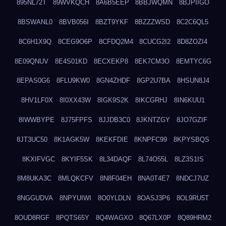
895NL72T
89WVKQCH
8A6B5EEP
8BBJWQMN
8BJPIIGO
8BSWANL0
8BVB056I
8BZT9YKF
8BZZZWSD
8C2C6QL5
8C6H1X9Q
8CEG9O6P
8CFDQ2M4
8CUCG2I2
8D8ZOZI4
8E09QNUV
8E4S01KD
8ECXEKP8
8EK7CM3O
8EMTYC6G
8EPAS0G6
8FLU9KW0
8GN4ZHDF
8GP2U7BA
8HSUN8J4
8HV1LF0X
8I0XX43W
8IGK9S2K
8IKCGRHJ
8IN6KUU1
8IWWBYPE
8J75FPFS
8JJDB3C0
8JKNTZGY
8JO7GZIF
8JT3UC50
8K1AGK5W
8KEKFDIE
8KNPFC99
8KPYSBQS
8KXIFVGC
8KYIF5SK
8L34DAQF
8L74O55L
8LZ3S1IS
8M8UKA3C
8MLQKCFV
8N8F04EH
8NA0T4E7
8NDCJ7UZ
8NGGUDVA
8NPYUIWI
8O0YLDLN
8OASJ3P6
8OL9RU5T
8OUD8RGF
8PQTS65Y
8Q4WAGXO
8Q67LX0P
8Q89HRM2