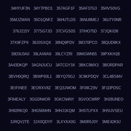
34HYUF3N
34Y7PBO1
357AGF1F
35AF37G3
35HVS0VG
35MJZMAN
35O1QNFZ
36HUTLDS
36NU8MEJ
36U7Y0NR
376J215Y
377SG7JD
37CVGS0S
37IHO75D
37JQKID8
37X9FZP9
38J0SXQX
38NQ9PDV
38O70PCO
38QUD9KX
39D3U3A0
39LAIWA9
39LCYZRI
39MGWN55
39PXKH1B
3A43DKQP
3AGNJUCU
3ATCGY3X
3BKC9MX3
3BORDPAR
3BVH0QRQ
3BWP93L1
3BYQ70GJ
3C9KPDQV
3CL4BSMV
3EIFINEE
3EORXV8Z
3EQ3JWOM
3F09CZ9V
3F1DPDSC
3F84EALY
3GGDN4OR
3GKCN4NY
3GVOCWRP
3H28UNEO
3H92RKQ0
3HG56NHN
3HHJ1KQM
3HSTLPXX
3HSUVSEU
3JRQV2TE
3JX0QDYF
3LXYAX0G
3M0R5J0Y
3ME42K9J