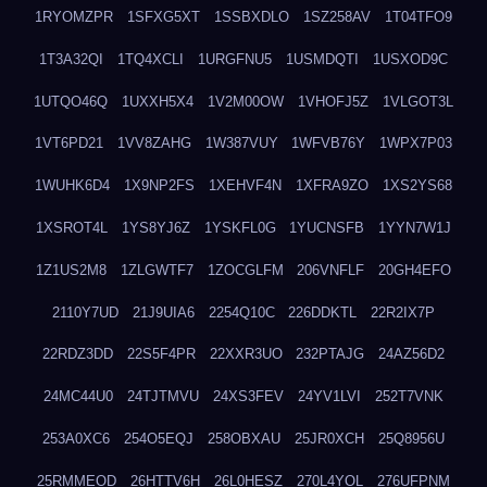
1RYOMZPR
1SFXG5XT
1SSBXDLO
1SZ258AV
1T04TFO9
1T3A32QI
1TQ4XCLI
1URGFNU5
1USMDQTI
1USXOD9C
1UTQO46Q
1UXXH5X4
1V2M00OW
1VHOFJ5Z
1VLGOT3L
1VT6PD21
1VV8ZAHG
1W387VUY
1WFVB76Y
1WPX7P03
1WUHK6D4
1X9NP2FS
1XEHVF4N
1XFRA9ZO
1XS2YS68
1XSROT4L
1YS8YJ6Z
1YSKFL0G
1YUCNSFB
1YYN7W1J
1Z1US2M8
1ZLGWTF7
1ZOCGLFM
206VNFLF
20GH4EFO
2110Y7UD
21J9UIA6
2254Q10C
226DDKTL
22R2IX7P
22RDZ3DD
22S5F4PR
22XXR3UO
232PTAJG
24AZ56D2
24MC44U0
24TJTMVU
24XS3FEV
24YV1LVI
252T7VNK
253A0XC6
254O5EQJ
258OBXAU
25JR0XCH
25Q8956U
25RMMEOD
26HTTV6H
26L0HESZ
270L4YOL
276UFPNM