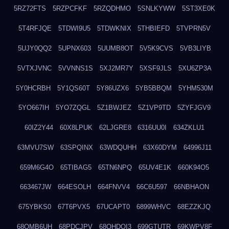
5RZ72FTS
5RZPCFKF
5RZQDHMO
5SNLKYWW
5ST3XE0K
5T4RFJQE
5TDWI9U5
5TDWKNIX
5THBIEFD
5TVPRN5V
5UJY0QQ2
5UPNX603
5UUMB8OT
5V5K9CVS
5VB3LIYB
5VTXJVNC
5VVNNS1S
5XJ2MR7Y
5XSF9JLS
5XU6ZP3A
5Y0HCRBH
5Y1QS60T
5Y86UZX6
5YB5BBQM
5YHM530M
5YO667IH
5YO7ZQGL
5Z1BWJEZ
5Z1VP9TD
5ZYFJGV9
60IZ2Y44
60X8LPUK
62LJGRE8
6316UU0I
634ZKLU1
63MVU7SW
63SPQINX
63WDQUHH
63X60DYM
64996J11
659M6G4O
65TIBAG5
65TN6NPQ
65UV4E1K
660K94O5
663467JW
664ESOLH
664FNVV4
66C6U597
66NBHAON
675YBKS0
67T6PVX5
67UCAPT0
6899WHVC
68EZZKJQ
68OMB6UH
68PDCJPV
68QHDOI3
699GTUTR
69KWPV8F