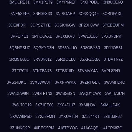
3MOCREJ1
3MX1P1T9
3MYP6NEF
3N0IPODU
3N8UCE6Q
3NE5SFF6
3NH0FX33
3NISGAEP
3O3KQQ4F
3OBDFAXI
3OE9P0KI
3OPSZTYE
3OSK46GW
3P20H0VW
3PEBEUPM
3PFEI4E1
3PHQ0AXL
3PJX8KV3
3PWL81U6
3PX3NDPK
3QBNPSU7
3QPKYD3H
3R660UUO
3R8OBY8R
3RJJOB51
3RM5TAUQ
3RV0N612
3SRBQEDJ
3SXFZOBA
3TBVTN7Z
3TFI7CJL
3TKFBN73
3TTB618D
3TVMVY4A
3VPL82H9
3VS14DKC
3VX5WW8T
3VXFRWKX
3VZRTGEK
3W3MHD4O
3WAD8W9N
3WDTF1N3
3WI8G8SN
3WQDYCWK
3WTTA97N
3WU70G19
3X71FE60
3XC4DIU7
3XMIH0VI
3XMLLD4K
3XWW9P5D
3Y2Z2FMH
3YXUATB4
3Z3344KT
3ZBBJF82
3ZUNKQ9P
40PEO5RM
418TPYOG
41A6AQPI
41CR68ZC