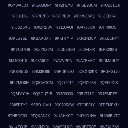
9GYWALD3
9H2AMQR4
9HIZH1YQ
9HSE9BCM
9HU2G1QA
9I3U1D5L
9I7RL7P3
9I87JREW
9IDKWGWQ
9IL8EDHA
9IQBZSXG
9J0ZRBUV
9J11UAOI
9JA7JOQ9
9JHR89JS
9JKLGY5E
9KBAABXH
9KKHTYIP
9KRBN3CP
9KXDCNY7
9KYCB7O6
9KZY0X2M
9LDELS8R
9LI6FD0X
9LPX29XS
9M408HT8
9N08A9CF
9NAVVPPN
9NAZEVEZ
9NDMZNUZ
9NKKRBUS
9NM3IO8B
9NPDK8EO
9OKXN2KX
9PGFG1J0
9PIZMO0H
9Q3CVGCM
9Q4799TT
9QE0Y05S
9QEDJDIS
9QSFAYJH
9QSGU715
9R3R0930
9R51T71C
9RJEMRTS
9S85RTYJ
9SBD1GAU
9SC20R8W
9TC3RDIY
9TDEMFKU
9THBOC03
9TQKANJX
9U1AHKCF
9UDYO1HV
9UW8EUTC
9VL4EOJB
9VLVMX0I
9W0SDU2O
9WNDZ5OE
9WZXLZA9