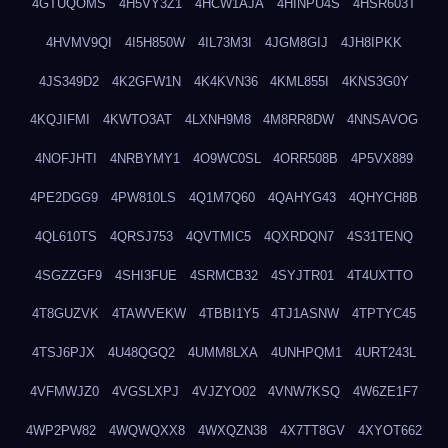
4GTUQOMS
4H5VY3Z1
4HCW1AJA
4HINPU4S
4HSR603T
4HVMV9QI
4I5H850W
4IL73M3I
4JGM8GIJ
4JH8IPKK
4JS349D2
4K2GFW1N
4K4KVN36
4KML855I
4KNS3G0Y
4KQJIFMI
4KWTO3AT
4LXNH9M8
4M8RR8DW
4NNSAVOG
4NOFJHTI
4NRBYMY1
4O9WC0SL
4ORR508B
4P5VX889
4PE2DGG9
4PW810LS
4Q1M7Q60
4QAHYG43
4QHYCH8B
4QL610TS
4QRSJ753
4QVTMIC5
4QXRDQN7
4S31TENQ
4SGZZGF9
4SHI3FUE
4SRMCB32
4SYJTR01
4T4UXTTO
4T8GUZVK
4TAWVEKW
4TBBI1Y5
4TJ1ASNW
4TPTYC45
4TSJ6PJX
4U48QGQ2
4UMM8LXA
4UNHPQM1
4URT243L
4VFMWJZ0
4VGSLXPJ
4VJZYO02
4VNW7KSQ
4W6ZE1F7
4WP2PW82
4WQWQXX8
4WXQZN38
4X7TT8GV
4XYOT662