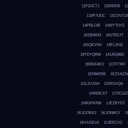
11P2UCTJ
126I93O6
1
133P7UOC
13COV7L8
14PRLC85
14WY7OYZ
16SBWI43
16U7RZJT
181QKVNV
18FL2H11
19YDYQRW
1AU5Q96D
1BR5X4KO
1CFFT9FI
1EN94O56
1EZXAZS
1GL2VJGH
1GRISVQA
1HR93CXT
1I70CGZ
1IWGPKRW
1JEZBYO7
1K1OOBX2
1KJONM1Y
1
1KVUSEU1
1L0EECVC