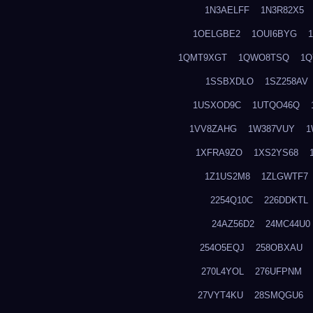
1N3AELFF
1N3R82X5
1OELGBE2
1OUI6BYG
1QMT9XGT
1QWO8TSQ
1Q
1SSBXDLO
1SZ258AV
1USXOD9C
1UTQO46Q
1VV8ZAHG
1W387VUY
1
1XFRA9ZO
1XS2YS68
1Z1US2M8
1ZLGWTF7
2254Q10C
226DDKTL
24AZ56D2
24MC44U0
254O5EQJ
258OBXAU
270L4YOL
276UFPNM
27VYT4KU
28SMQGU6