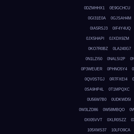
0DZMHHX1
0E9GCHCU
0GI31E0A
0GJSAH4M
0IA5RSJ3
0IF4Y4UQ
0JX5HAPI
0JXDX9ZM
0KO7R0BZ
0LA240G7
0N1LZI50
0NALSI2P
0
0P3WEUER
0PHNO5Y4
0QV0STGJ
0R7FXEI4
0SA9HP4L
0T1MPQXC
0U56W7B0
0UDKWD5I
0W3LZD86
0W58MBQO
0
0XI05VVT
0XLR0SZZ
0
105XMS37
10LFO9CA