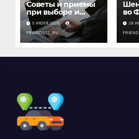
ki
Советы и приемы
Шен
при выборе и
во 
бронировании
рос
5 ИЮЛЯ 2026
18 
авиабилетов
году
FRIENDS72_RU
дне
FRIEND
нео
док