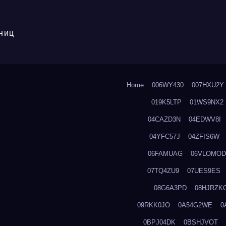
ниц
Home
006WY430
007HXU2Y
019K5LTP
01WS9NX2
04CAZD3N
04EDWV8I
04YFC57J
04ZFIS6W
06FAMUAG
06VLOMOD
07TQ4ZU9
07UES9ES
08G6A3PD
08HJRZK
09RKK0JO
0A54G2WE
0
0BPJ04DK
0BSHJVOT