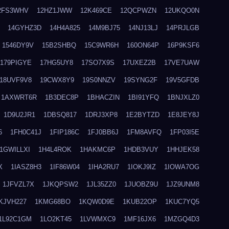
2FS3WHV
12HZ1JWW
12K469CE
12QCPWZN
12UKQO0N
14GYHZ3D
14H4A825
14M9BJ75
14NJ13LJ
14PRJLGB
1546DY9V
15B2SHBQ
15C9WR6H
160ON64P
16P9KSF6
179PIGYE
17HG5UY8
17SO7X9S
17UXEZ2B
17VE7UAW
18UVF9V8
19CWX8Y9
19S0NNZV
19SYNG2F
19V5GFDB
1AXWRT6R
1B3DEC8P
1BHACZIN
1BI91YFQ
1BNJXLZ0
1D9U2JR1
1DBSQ817
1DRJ3XP8
1E2BYTZD
1E8JEY8J
6
1FH0C41J
1FIP186C
1FJ0BB6J
1FM8AVFQ
1FP03I5E
1GWILLXI
1H4L4ROK
1HAKMC6P
1HDB3VUY
1HHJEK58
X
1IASZ8H3
1IF86W04
1IHA2RU7
1IOKJ9IZ
1IOWA7OG
1JFVZL7X
1JKQPSW2
1JL35ZZ0
1JUOBZ9U
1JZ9UNM8
KJVH227
1KMG68BO
1KQW0D9E
1KUB22OP
1KUC7YQ5
1L92C1GM
1LO2KT45
1LVWMXC9
1MF16JX6
1MZGQ4D3