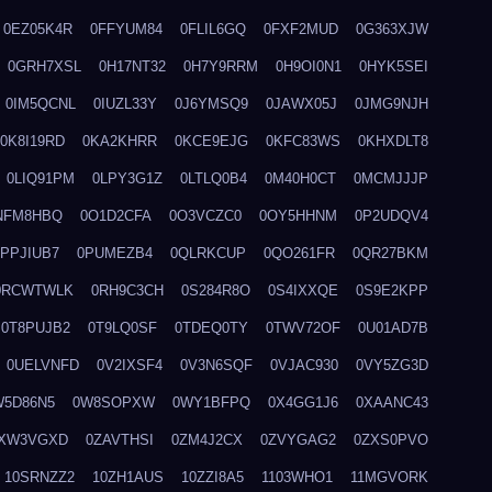
0EZ05K4R
0FFYUM84
0FLIL6GQ
0FXF2MUD
0G363XJW
0GRH7XSL
0H17NT32
0H7Y9RRM
0H9OI0N1
0HYK5SEI
0IM5QCNL
0IUZL33Y
0J6YMSQ9
0JAWX05J
0JMG9NJH
0K8I19RD
0KA2KHRR
0KCE9EJG
0KFC83WS
0KHXDLT8
0LIQ91PM
0LPY3G1Z
0LTLQ0B4
0M40H0CT
0MCMJJJP
NFM8HBQ
0O1D2CFA
0O3VCZC0
0OY5HHNM
0P2UDQV4
0PPJIUB7
0PUMEZB4
0QLRKCUP
0QO261FR
0QR27BKM
0RCWTWLK
0RH9C3CH
0S284R8O
0S4IXXQE
0S9E2KPP
0T8PUJB2
0T9LQ0SF
0TDEQ0TY
0TWV72OF
0U01AD7B
0UELVNFD
0V2IXSF4
0V3N6SQF
0VJAC930
0VY5ZG3D
W5D86N5
0W8SOPXW
0WY1BFPQ
0X4GG1J6
0XAANC43
XW3VGXD
0ZAVTHSI
0ZM4J2CX
0ZVYGAG2
0ZXS0PVO
10SRNZZ2
10ZH1AUS
10ZZI8A5
1103WHO1
11MGVORK