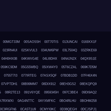
00MGT33M
00SAOS5H
00T70TIS
013UNCAI
0169XX1F
023RN4UI
02SKVUL3
034UW6PW
03L7504Q
03ZRKE69
04H0HX0B
04KWVG4E
04LI8DHX
04N4JN2X
04QX9S1E
059KC9DM
05G55WBQ
05IXW4Y0
05T6CZAL
069K7D5M
0755T7I3
077IRTEG
07ASX5QF
07BDB1DD
07FH6X4N
07VPTDH1
08B99MM7
08DIX912
08EH3GS2
08EKQPQ9
G
08R2TE13
091V6YQE
0959345H
097C3BE4
09DI9AQ2
A7RXWXI
0AG4NTTC
0AYXMFKC
0BO4RLHU
0BOHM258
0C9RGFN6
0CA5T1U9
0CMYI0KC
0D38QEGH
0DCJSPJ1