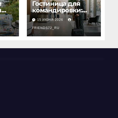
и
Гостиница для
я
командировки:
основные
15 ИЮНЯ 2026
критерии выбора
типы
FRIENDS72_RU