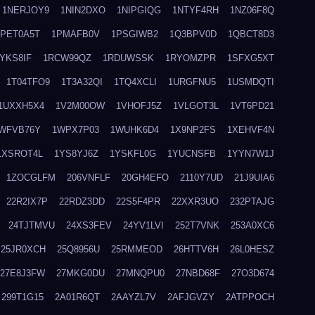
1NERJOY9
1NIN2DXO
1NIPGIQG
1NTYF4RH
1NZ06F8Q
1PET0A5T
1PMAFB0V
1PSGIWB2
1Q3BPV0D
1QBCT8D3
YKS8IF
1RCW99QZ
1RDUWSSK
1RYOMZPR
1SFXG5XT
1T04TFO9
1T3A32QI
1TQ4XCLI
1URGFNU5
1USMDQTI
1UXXH5X4
1V2M00OW
1VHOFJ5Z
1VLGOT3L
1VT6PD21
WFVB76Y
1WPX7P03
1WUHK6D4
1X9NP2FS
1XEHVF4N
1XSROT4L
1YS8YJ6Z
1YSKFL0G
1YUCNSFB
1YYN7W1J
1ZOCGLFM
206VNFLF
20GH4EFO
2110Y7UD
21J9UIA6
22R2IX7P
22RDZ3DD
22S5F4PR
22XXR3UO
232PTAJG
24TJTMVU
24XS3FEV
24YV1LVI
252T7VNK
253A0XC6
25JR0XCH
25Q8956U
25RMMEOD
26HTTV6H
26L0HESZ
27E8J3FW
27MKG0DU
27MNQPU0
27NBD68F
27O3D674
299T1G15
2A01R6QT
2AAYZL7V
2AFJGVZY
2ATPPOCH