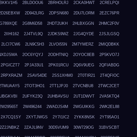
BKKV1H5
2BLDOOU6
2BRHOLRJ
2CKA0HWT
2CRELPQI
2D26EBXW
2D942LRG
2DPSN680
2DU7LORM
2EZC76PR
G789XQE
2G8M6D58
2HDT2UKH
2HLBXGGN
2HMC2F0V
2IIHI162
2J4TVL9Q
2JDKS9WZ
2JG4QYDE
2JSJLGSQ
2LCI7CW6
2LN9C5H3
2LVOI55N
2M7YMERZ
2MIQDBKK
NXDJSMA
2OC6YQYJ
2ODHTNIQ
2OYOC8EB
2P5KVO7J
2PGICZT7
2PJA33U1
2PK01RCU
2Q6V9UEG
2QFIABDG
2RPXRAZM
2SAV54DE
2SS1XHM0
2T0TIR21
2T4QFIOC
2TMUAAY5
2TOT3HO1
2TT1JPJ0
2TVCNBU8
2TWC2CET
UBGKVBI
2UFYK23Q
2UHBAVSU
2UT1DWVT
2VA5KTQ4
2W29565T
2W496244
2WADJS4M
2WGUIKKG
2WK2EL88
2X7CQ1SY
2XYTJWGS
2Y7I1IC2
2YKK8NSK
2YT95AO1
2Z2JNBKZ
2ZAJL9NV
30D5VUM9
30W729OG
31BVSCBT