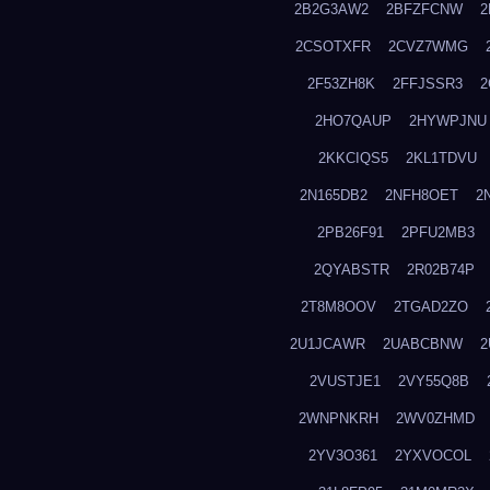
2B2G3AW2
2BFZFCNW
2
2CSOTXFR
2CVZ7WMG
2F53ZH8K
2FFJSSR3
2
2HO7QAUP
2HYWPJNU
2KKCIQS5
2KL1TDVU
2N165DB2
2NFH8OET
2
2PB26F91
2PFU2MB3
2QYABSTR
2R02B74P
2T8M8OOV
2TGAD2ZO
2U1JCAWR
2UABCBNW
2
2VUSTJE1
2VY55Q8B
2WNPNKRH
2WV0ZHMD
2YV3O361
2YXVOCOL