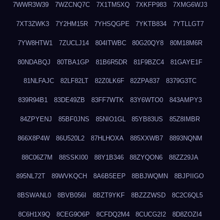
7WWR3W39
7WZCNQ7C
7X1TM5XQ
7XKFP983
7XMG6WJ3
7XT3ZWK3
7Y2HM15R
7YHSQGPE
7YKTB834
7YTLLGT7
7YW8HTW1
7ZUCLJ14
804ITWBC
80G20QY8
80M18M6R
80NDABQJ
80TBA1GP
81B6R5DR
81F9BZC4
81GAYE1F
81NLFAJC
82LF82LT
82Z0LK6F
82ZPA837
8379G3TC
839R94B1
83DE49ZB
83FF7WTK
83Y6WTO0
843AMPY3
84ZPYENJ
85BF0JNS
85NIO1GL
85YB83US
85Z8IMBR
866X8P4W
86U520L2
87HLHOXA
885XXWB7
8893NQNM
88C06Z7M
88SSKI00
88Y1B346
88ZYQON6
88ZZ29JA
895NL72T
89WVKQCH
8A6B5EEP
8BBJWQMN
8BJPIIGO
8BSWANL0
8BVB056I
8BZT9YKF
8BZZZWSD
8C2C6QL5
8C6H1X9Q
8CEG9O6P
8CFDQ2M4
8CUCG2I2
8D8ZOZI4