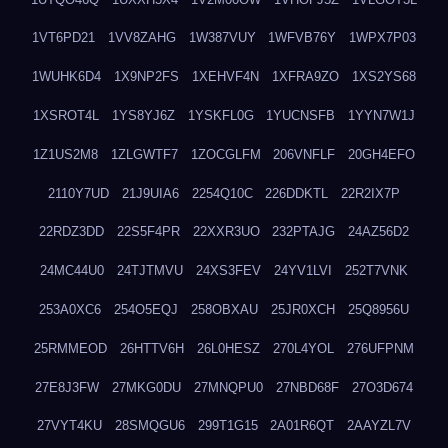
1VT6PD21
1VV8ZAHG
1W387VUY
1WFVB76Y
1WPX7P03
1WUHK6D4
1X9NP2FS
1XEHVF4N
1XFRA9ZO
1XS2YS68
1XSROT4L
1YS8YJ6Z
1YSKFL0G
1YUCNSFB
1YYN7W1J
1Z1US2M8
1ZLGWTF7
1ZOCGLFM
206VNFLF
20GH4EFO
2110Y7UD
21J9UIA6
2254Q10C
226DDKTL
22R2IX7P
22RDZ3DD
22S5F4PR
22XXR3UO
232PTAJG
24AZ56D2
24MC44U0
24TJTMVU
24XS3FEV
24YV1LVI
252T7VNK
253A0XC6
254O5EQJ
258OBXAU
25JR0XCH
25Q8956U
25RMMEOD
26HTTV6H
26L0HESZ
270L4YOL
276UFPNM
27E8J3FW
27MKG0DU
27MNQPU0
27NBD68F
27O3D674
27VYT4KU
28SMQGU6
299T1G15
2A01R6QT
2AAYZL7V