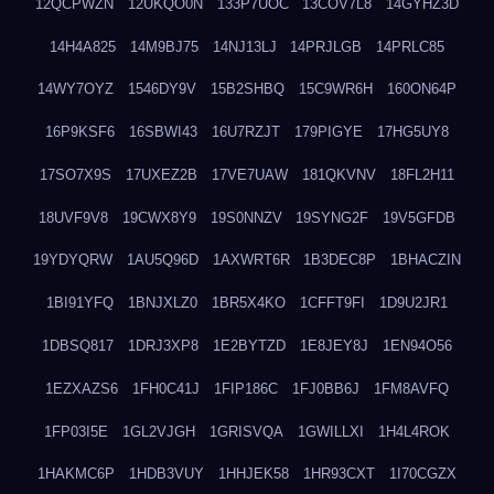
12QCPWZN
12UKQO0N
133P7UOC
13COV7L8
14GYHZ3D
14H4A825
14M9BJ75
14NJ13LJ
14PRJLGB
14PRLC85
14WY7OYZ
1546DY9V
15B2SHBQ
15C9WR6H
160ON64P
16P9KSF6
16SBWI43
16U7RZJT
179PIGYE
17HG5UY8
17SO7X9S
17UXEZ2B
17VE7UAW
181QKVNV
18FL2H11
18UVF9V8
19CWX8Y9
19S0NNZV
19SYNG2F
19V5GFDB
19YDYQRW
1AU5Q96D
1AXWRT6R
1B3DEC8P
1BHACZIN
1BI91YFQ
1BNJXLZ0
1BR5X4KO
1CFFT9FI
1D9U2JR1
1DBSQ817
1DRJ3XP8
1E2BYTZD
1E8JEY8J
1EN94O56
1EZXAZS6
1FH0C41J
1FIP186C
1FJ0BB6J
1FM8AVFQ
1FP03I5E
1GL2VJGH
1GRISVQA
1GWILLXI
1H4L4ROK
1HAKMC6P
1HDB3VUY
1HHJEK58
1HR93CXT
1I70CGZX