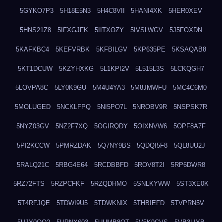
5GYKO7P3
5H18E5N3
5H4C8VII
5HANI4XK
5HER0XEV
5HNS21Z8
5IFXGJFK
5IITXOZY
5IVSLWGV
5J5FOXDN
5KAFKBC4
5KEFVRBK
5KFBILGV
5KP635PE
5KSAQAB8
5KT1DCUW
5KZYHXKG
5L1KPI2V
5L515L3S
5LCKQGH7
5LOVPA8C
5LY0K9GU
5M4U4YA3
5M8JMWFU
5MC4C6M0
5MOLUGED
5NCKLFPQ
5NI5PO7L
5NROBV9R
5NSPSK7R
5NYZ03GV
5NZ2F7XQ
5OGIRQDY
5OIXNVW6
5OPF8A7F
5PI2KCCW
5PMRZDAK
5Q7NY9BS
5QDQI5F8
5QL8UU2J
5RALQ21C
5RBG4E64
5RCDBBFD
5ROV8T2I
5RP6DWR8
5RZ72FTS
5RZPCFKF
5RZQDHMO
5SNLKYWW
5ST3XE0K
5T4RFJQE
5TDWI9U5
5TDWKNIX
5THBIEFD
5TVPRN5V