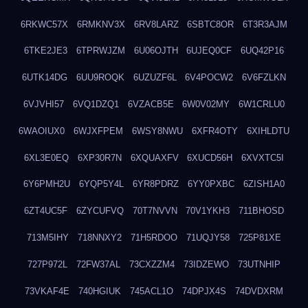
6RKWC57X
6RMKNV3X
6RV8LARZ
6SBTC8OR
6T3R3AJM
6TKE2JE3
6TPRWJZM
6U06OJTH
6UJEQ0CF
6UQ42P16
6UTK14DG
6UU9ROQK
6UZUZF6L
6V4POCW2
6V6FZLKN
6VJVHI57
6VQ1DZQ1
6VZACB5E
6W0V02MY
6W1CRLU0
6WAOIUX0
6WJXFPEM
6WSY8NWU
6XFR4OTY
6XIHLDTU
6XL3E0EQ
6XP30R7N
6XQUAXFV
6XUCD56H
6XVXTC5I
6Y6PMH2U
6YQP5Y4L
6YR8PDRZ
6YY0PXBC
6ZISH1A0
6ZT4UC5F
6ZYCUFVQ
70T7NVVN
70V1YKH3
711BHOSD
713M5IHY
718NNXY2
71H5RDOO
71UQJY58
725P81XE
727P972L
72FW37AL
73CXZZM4
73IDZEWO
73UTNHIP
73VKAF4E
740HGIUK
745ACL1O
74DPJX4S
74DVDXRM