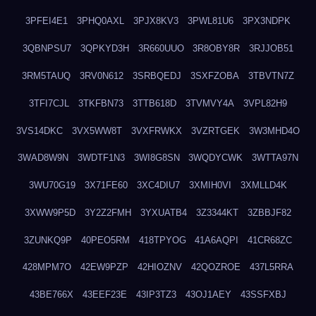
3PFEI4E1
3PHQ0AXL
3PJX8KV3
3PWL81U6
3PX3NDPK
3QBNPSU7
3QPKYD3H
3R660UUO
3R8OBY8R
3RJJOB51
3RM5TAUQ
3RV0N612
3SRBQEDJ
3SXFZOBA
3TBVTN7Z
3TFI7CJL
3TKFBN73
3TTB618D
3TVMVY4A
3VPL82H9
3VS14DKC
3VX5WW8T
3VXFRWKX
3VZRTGEK
3W3MHD4O
3WAD8W9N
3WDTF1N3
3WI8G8SN
3WQDYCWK
3WTTA97N
3WU70G19
3X71FE60
3XC4DIU7
3XMIH0VI
3XMLLD4K
3XWW9P5D
3Y2Z2FMH
3YXUATB4
3Z3344KT
3ZBBJF82
3ZUNKQ9P
40PEO5RM
418TPYOG
41A6AQPI
41CR68ZC
428MPM7O
42EW9PZP
42HIOZNV
42QOZROE
437L5RRA
43BE766X
43EEF23E
43IP3TZ3
43OJ1AEY
43SSFXBJ