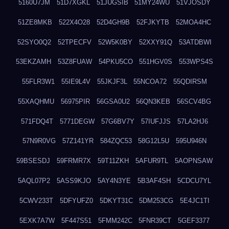
5160U7JM
51D7XGKL
51JUGSIB
51MY24WU
51VJOSDY
51ZE8MKB
522X4O28
52D4GH9B
52FJKYTB
52MOA4HC
52SYO0Q2
52TPECFV
52W5K0BY
52XXY91Q
53ATDBWI
53EKZAMH
53Z8FUAW
54PKU5CO
551HGV0S
553WPS4S
55FLR3W1
55IE9L4V
55JKJF3L
55NCOA72
55QDIRSM
55XAQHMU
56975PIR
56GSA0U2
56QN3KEB
56SCV4BG
571FDQ4T
5771DEGW
57G6BV7Y
57IUFJJS
57LA2HJ6
57N9R0VG
57Z141YR
584ZQC53
58G12L5U
595U946N
59BSESDJ
59FRMR7X
59T11ZKH
5AFUR9TL
5AOPNSAW
5AQL07P2
5ASS9KJO
5AY4N3YE
5B3AF4SH
5CDCU7YL
5CWV233T
5DFYUFZ0
5DKYT31C
5DM253CG
5E4JC1TI
5EXK7A7W
5F447S51
5FMM242C
5FNR39CT
5GEF3377