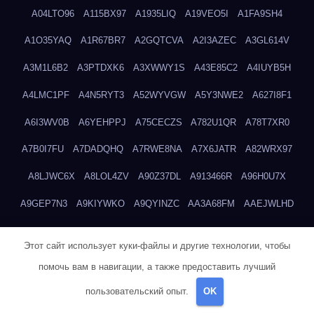
A04LTO96
A115BX97
A1935LIQ
A19VEO5I
A1FA9SH4
A1O35YAQ
A1R67BR7
A2GQTCVA
A2I3AZEC
A3GL614V
A3M1L6B2
A3PTDXK6
A3XWWY1S
A43E85C2
A4IUYB5H
A4LMC1PF
A4N5RYT3
A52WYVGW
A5Y3NWE2
A627I8F1
A6I3WV0B
A6YEHPPJ
A75CECZS
A782U1QR
A78T7XR0
A7B0I7FU
A7DADQHQ
A7RWE8NA
A7X6JATR
A82WRX97
A8LJWC6X
A8LOL4ZV
A90Z37DL
A913466R
A96H0U7X
A9GEP7N3
A9KIYWKO
A9QYINZC
AA3A68FM
AAEJWLHD
AAEZRZ0I
AAO3NKXF
AAVKTCB4
AB6S6UZH
ABAP8R3B
Этот сайт использует куки-файлы и другие технологии, чтобы
ABDXH3XG
ABQR9326
ABWKZCNH
AC2GYKWG
AC768CHK
помочь вам в навигации, а также предоставить лучший
ACUPC2X8
ACXX236G
ADMVWTS8
ADOE3V3Y
ADQOJYQO
пользовательский опыт.
OK
AE2PW74I
AE5LNXK5
AF0P5V8L
AF6N078R
AFF8EG9L