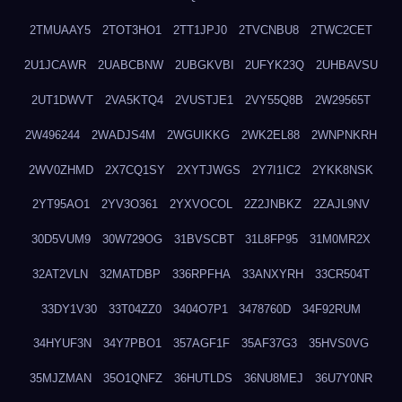
2TMUAAY5
2TOT3HO1
2TT1JPJ0
2TVCNBU8
2TWC2CET
2U1JCAWR
2UABCBNW
2UBGKVBI
2UFYK23Q
2UHBAVSU
2UT1DWVT
2VA5KTQ4
2VUSTJE1
2VY55Q8B
2W29565T
2W496244
2WADJS4M
2WGUIKKG
2WK2EL88
2WNPNKRH
2WV0ZHMD
2X7CQ1SY
2XYTJWGS
2Y7I1IC2
2YKK8NSK
2YT95AO1
2YV3O361
2YXVOCOL
2Z2JNBKZ
2ZAJL9NV
30D5VUM9
30W729OG
31BVSCBT
31L8FP95
31M0MR2X
32AT2VLN
32MATDBP
336RPFHA
33ANXYRH
33CR504T
33DY1V30
33T04ZZ0
3404O7P1
3478760D
34F92RUM
34HYUF3N
34Y7PBO1
357AGF1F
35AF37G3
35HVS0VG
35MJZMAN
35O1QNFZ
36HUTLDS
36NU8MEJ
36U7Y0NR