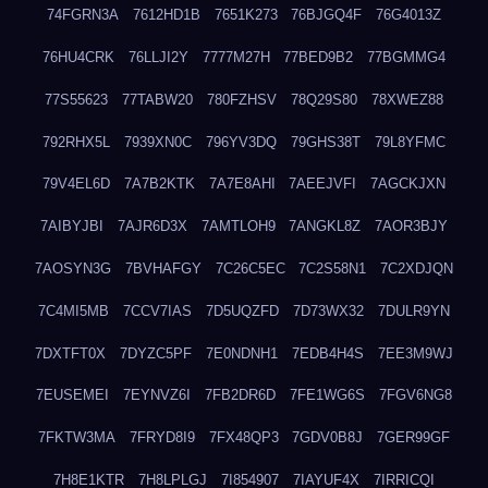
74FGRN3A
7612HD1B
7651K273
76BJGQ4F
76G4013Z
76HU4CRK
76LLJI2Y
7777M27H
77BED9B2
77BGMMG4
77S55623
77TABW20
780FZHSV
78Q29S80
78XWEZ88
792RHX5L
7939XN0C
796YV3DQ
79GHS38T
79L8YFMC
79V4EL6D
7A7B2KTK
7A7E8AHI
7AEEJVFI
7AGCKJXN
7AIBYJBI
7AJR6D3X
7AMTLOH9
7ANGKL8Z
7AOR3BJY
7AOSYN3G
7BVHAFGY
7C26C5EC
7C2S58N1
7C2XDJQN
7C4MI5MB
7CCV7IAS
7D5UQZFD
7D73WX32
7DULR9YN
7DXTFT0X
7DYZC5PF
7E0NDNH1
7EDB4H4S
7EE3M9WJ
7EUSEMEI
7EYNVZ6I
7FB2DR6D
7FE1WG6S
7FGV6NG8
7FKTW3MA
7FRYD8I9
7FX48QP3
7GDV0B8J
7GER99GF
7H8E1KTR
7H8LPLGJ
7I854907
7IAYUF4X
7IRRICQI