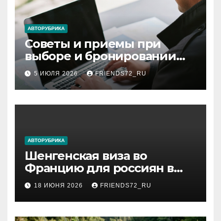
АВТОРУБРИКА
Советы и приемы при
выборе и бронировании
авиабилетов
5 ИЮЛЯ 2026
FRIENDS72_RU
АВТОРУБРИКА
Шенгенская виза во
Францию для россиян в
2026 году: сроки от 3 дней
18 ИЮНЯ 2026
FRIENDS72_RU
и список необходимых
документов