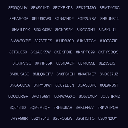
8E09QNUV
8E4S01KD
8ECXEKP8
8EK7CM3O
8EMTYC6G
8EPAS0G6
8FLU9KW0
8GN4ZHDF
8GP2U7BA
8HSUN8J4
8HV1LF0X
8I0XX43W
8IGK9S2K
8IKCGRHJ
8IN6KUU1
8IWWBYPE
8J75FPFS
8JJDB3C0
8JKNTZGY
8JO7GZIF
8JT3UC50
8K1AGK5W
8KEKFDIE
8KNPFC99
8KPYSBQS
8KXIFVGC
8KYIF5SK
8L34DAQF
8L74O55L
8LZ3S1IS
8M8UKA3C
8MLQKCFV
8N8F04EH
8NA0T4E7
8NDCJ7UZ
8NGGUDVA
8NPYUIWI
8O0YLDLN
8OASJ3P6
8OL9RU5T
8OUD8RGF
8PQTS65Y
8Q4WAGXO
8Q67LX0P
8Q89HRM2
8QJ48I60
8QM6M2QF
8RH6U9AR
8RKLFN77
8RKWTPQR
8RYF58IR
8S2Y754U
8S6FCGLW
8SGHCITQ
8SJXN2QY