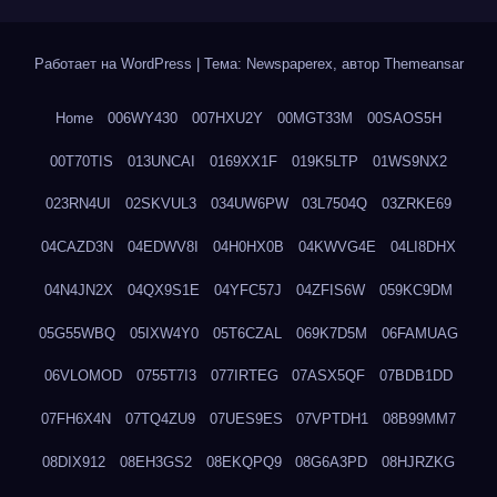
Работает на WordPress
|
Тема: Newspaperex, автор
Themeansar
Home
006WY430
007HXU2Y
00MGT33M
00SAOS5H
00T70TIS
013UNCAI
0169XX1F
019K5LTP
01WS9NX2
023RN4UI
02SKVUL3
034UW6PW
03L7504Q
03ZRKE69
04CAZD3N
04EDWV8I
04H0HX0B
04KWVG4E
04LI8DHX
04N4JN2X
04QX9S1E
04YFC57J
04ZFIS6W
059KC9DM
05G55WBQ
05IXW4Y0
05T6CZAL
069K7D5M
06FAMUAG
06VLOMOD
0755T7I3
077IRTEG
07ASX5QF
07BDB1DD
07FH6X4N
07TQ4ZU9
07UES9ES
07VPTDH1
08B99MM7
08DIX912
08EH3GS2
08EKQPQ9
08G6A3PD
08HJRZKG