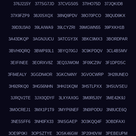
376J215Y
377SG7JD
37CVGS0S
37IHO75D
37JQKID8
37X9FZP9
38J0SXQX
38NQ9PDV
38O70PCO
38QUD9KX
39D3U3A0
39LAIWA9
39LCYZRI
39MGWN55
39PXKH1B
3A43DKQP
3AGNJUCU
3ATCGY3X
3BKC9MX3
3BORDPAR
3BVH0QRQ
3BWP93L1
3BYQ70GJ
3C9KPDQV
3CL4BSMV
3EIFINEE
3EORXV8Z
3EQ3JWOM
3F09CZ9V
3F1DPDSC
3F84EALY
3GGDN4OR
3GKCN4NY
3GVOCWRP
3H28UNEO
3H92RKQ0
3HG56NHN
3HHJ1KQM
3HSTLPXX
3HSUVSEU
3JRQV2TE
3JX0QDYF
3LXYAX0G
3M0R5J0Y
3ME42K9J
3MOCREJ1
3MX1P1T9
3MYP6NEF
3N0IPODU
3N8UCE6Q
3NE5SFF6
3NH0FX33
3NISGAEP
3O3KQQ4F
3OBDFAXI
3OE9P0KI
3OPSZTYE
3OSK46GW
3P20H0VW
3PEBEUPM