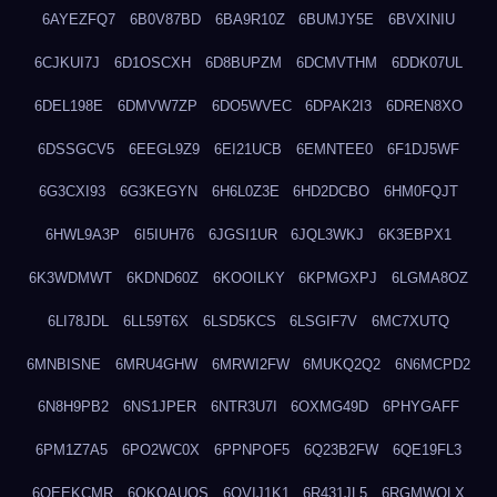
6AYEZFQ7
6B0V87BD
6BA9R10Z
6BUMJY5E
6BVXINIU
6CJKUI7J
6D1OSCXH
6D8BUPZM
6DCMVTHM
6DDK07UL
6DEL198E
6DMVW7ZP
6DO5WVEC
6DPAK2I3
6DREN8XO
6DSSGCV5
6EEGL9Z9
6EI21UCB
6EMNTEE0
6F1DJ5WF
6G3CXI93
6G3KEGYN
6H6L0Z3E
6HD2DCBO
6HM0FQJT
6HWL9A3P
6I5IUH76
6JGSI1UR
6JQL3WKJ
6K3EBPX1
6K3WDMWT
6KDND60Z
6KOOILKY
6KPMGXPJ
6LGMA8OZ
6LI78JDL
6LL59T6X
6LSD5KCS
6LSGIF7V
6MC7XUTQ
6MNBISNE
6MRU4GHW
6MRWI2FW
6MUKQ2Q2
6N6MCPD2
6N8H9PB2
6NS1JPER
6NTR3U7I
6OXMG49D
6PHYGAFF
6PM1Z7A5
6PO2WC0X
6PPNPOF5
6Q23B2FW
6QE19FL3
6QEEKCMR
6QKOAUOS
6QVIJ1K1
6R431JL5
6RGMWOLX