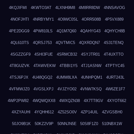
4KQJIFMI
4KWTO3AT
4LXNH9M8
4M8RR8DW
4NNSAVOG
4NOFJHTI
4NRBYMY1
4O9WC0SL
4ORR508B
4P5VX889
4PE2DGG9
4PW810LS
4Q1M7Q60
4QAHYG43
4QHYCH8B
4QL610TS
4QRSJ753
4QVTMIC5
4QXRDQN7
4S31TENQ
4SGZZGF9
4SHI3FUE
4SRMCB32
4SYJTR01
4T4UXTTO
4T8GUZVK
4TAWVEKW
4TBBI1Y5
4TJ1ASNW
4TPTYC45
4TSJ6PJX
4U48QGQ2
4UMM8LXA
4UNHPQM1
4URT243L
4VFMWJZ0
4VGSLXPJ
4VJZYO02
4VNW7KSQ
4W6ZE1F7
4WP2PW82
4WQWQXX8
4WXQZN38
4X7TT8GV
4XYOT662
4XZYAUHI
4YQHH612
4Z52SO0V
4ZP14UIL
4ZVGSBH0
50JO9B1K
50KZ2V9P
50NNJN5E
50S8F1Z0
510NBX1W