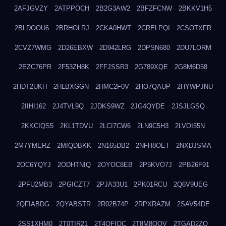
2AFJGVZY
2ATPPOCH
2B2G3AW2
2BFZFCNW
2BKKV1H5
2BLDOOU6
2BRHOLRJ
2CKA0HWT
2CRELPQI
2CSOTXFR
2CVZ7WMG
2D26EBXW
2D942LRG
2DPSN680
2DU7LORM
2EZC76PR
2F53ZH8K
2FFJSSR3
2G789XQE
2G8M6D58
2HDT2UKH
2HLBXGGN
2HMC2F0V
2HO7QAUP
2HYWPJNU
2IIHI162
2J4TVL9Q
2JDKS9WZ
2JG4QYDE
2JSJLGSQ
2KKCIQS5
2KL1TDVU
2LCI7CW6
2LN9C5H3
2LVOI55N
2M7YMERZ
2MIQDBKK
2N165DB2
2NFH8OET
2NXDJSMA
2OC6YQYJ
2ODHTNIQ
2OYOC8EB
2P5KVO7J
2PB26F91
2PFU2MB3
2PGICZT7
2PJA33U1
2PK01RCU
2Q6V9UEG
2QFIABDG
2QYABSTR
2R02B74P
2RPXRAZM
2SAV54DE
2SS1XHM0
2T0TIR21
2T4QFIOC
2T8M8OOV
2TGAD2ZO