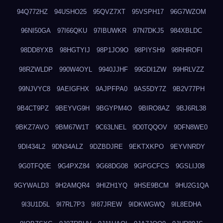
94Q772HZ
94USHO25
95QVZ7XT
95VSPH17
96G7WZOM
96NI50GA
97I66QKU
97IBUWKR
97N7DKJ5
984XBLDC
98DD8YXB
98HGTYIJ
98P1JO9O
98PIYSH9
98RHROFI
98RZWLDP
990W4OYL
9940JJHF
99GDI1ZW
99HRLVZZ
99NJVYC8
9AEIGFHX
9AJPFPA0
9AS5DY7Z
9B2V77PH
9B4CT9PZ
9BEYVG9H
9BGYPM4O
9BIRO8AZ
9BJ6RL38
9BKZ7AVO
9BM67W1T
9C63LNEL
9D0TQQOV
9DFN8WE0
9DI434L2
9DN34ALZ
9DZBDJRE
9EKTXKPO
9EYVNRDY
9G0TFQ0E
9G4PXZ84
9G68DG08
9GPGCFCS
9GSLIJ08
9GYWALD3
9H2AMQR4
9HIZH1YQ
9HSE9BCM
9HU2G1QA
9I3U1D5L
9I7RL7P3
9I87JREW
9IDKWGWQ
9IL8EDHA