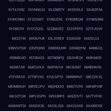
5UJY0QQ2
5UPNX603
5UUMB8OT
5V5K9CVS
5VB3LIYB
5VTXJVNC
5VVNNS1S
5XJ2MR7Y
5XSF9JLS
5XU6ZP3A
5Y0HCRBH
5Y1QS60T
5Y86UZX6
5YB5BBQM
5YHM530M
5YO667IH
5YO7ZQGL
5Z1BWJEZ
5Z1VP9TD
5ZYFJGV9
60IZ2Y44
60X8LPUK
62LJGRE8
6316UU0I
634ZKLU1
63MVU7SW
63SPQINX
63WDQUHH
63X60DYM
64996J11
659M6G4O
65TIBAG5
65TN6NPQ
65UV4E1K
660K94O5
663467JW
664ESOLH
664FNVV4
66C6U597
66NBHAON
675YBKS0
67T6PVX5
67UCAPT0
6899WHVC
68EZZKJQ
68OMB6UH
68PDCJPV
68QHDOI3
699GTUTR
69KWPV8F
69LSOT1W
69PLXGPN
69S53RP0
6A5ZOVTI
6A7TVFIW
6AMAWT34
6ANZ4C8L
6AS3LJQ4
6AX21SAB
6AX80CNX