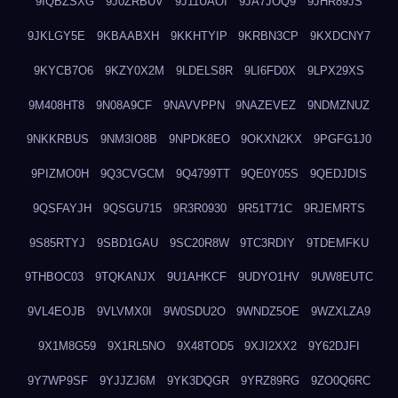
9IQBZSXG
9J0ZRBUV
9J11UAOI
9JA7JOQ9
9JHR89JS
9JKLGY5E
9KBAABXH
9KKHTYIP
9KRBN3CP
9KXDCNY7
9KYCB7O6
9KZY0X2M
9LDELS8R
9LI6FD0X
9LPX29XS
9M408HT8
9N08A9CF
9NAVVPPN
9NAZEVEZ
9NDMZNUZ
9NKKRBUS
9NM3IO8B
9NPDK8EO
9OKXN2KX
9PGFG1J0
9PIZMO0H
9Q3CVGCM
9Q4799TT
9QE0Y05S
9QEDJDIS
9QSFAYJH
9QSGU715
9R3R0930
9R51T71C
9RJEMRTS
9S85RTYJ
9SBD1GAU
9SC20R8W
9TC3RDIY
9TDEMFKU
9THBOC03
9TQKANJX
9U1AHKCF
9UDYO1HV
9UW8EUTC
9VL4EOJB
9VLVMX0I
9W0SDU2O
9WNDZ5OE
9WZXLZA9
9X1M8G59
9X1RL5NO
9X48TOD5
9XJI2XX2
9Y62DJFI
9Y7WP9SF
9YJJZJ6M
9YK3DQGR
9YRZ89RG
9ZO0Q6RC