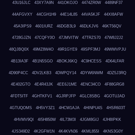
43U16JLC
43XY7A9N
441OKOJO
4474ZR0W
4489NF37
44AFGVXY
44CGH1H9
44E14L85
44VA5KJF
44XI8AFW
45A3IPS9
4601IURZ
46DGB3L9
46DLKJV6
46KT56QV
4728GJZN
47CQFY0O
47JMVITW
47TRZS70
47W8J2J2
48QJBQ0X
49MZ8W4O
49R1GYE9
49SPF3MJ
49WWVPJU
4B13IA3F
4B1N5SGO
4BOKJ6KQ
4C9HCESS
4D64LFAR
4D90P4CC
4DV2LKB3
4DWPQY14
4DYW6NWM
4DZ5J3RQ
4E402GTO
4E4R43JK
4EE6J1ME
4ENC34CO
4F88GRG8
4FDT5ITF
4GHTKFV1
4GJRPJFP
4GLC8SBG
4GOTUJAD
4GTUQOMS
4H5VY3Z1
4HCW1AJA
4HINPU4S
4HSR603T
4HVMV9QI
4I5H850W
4IL73M3I
4JGM8GIJ
4JH8IPKK
4JS349D2
4K2GFW1N
4K4KVN36
4KML855I
4KNS3G0Y