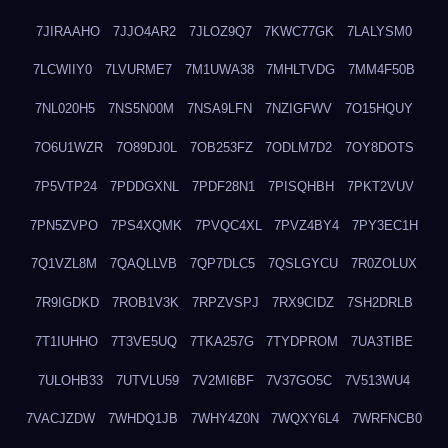
7JIRAAHO
7JJO4AR2
7JLOZ9Q7
7KWC77GK
7LALYSM0
7LCWIIY0
7LVURME7
7M1UWA38
7MHLTVDG
7MM4F50B
7NL020H5
7NS5N00M
7NSA9LFN
7NZIGFWV
7O15HQUY
7O6U1WZR
7O89DJ0L
7OB253FZ
7ODLM7D2
7OY8DOTS
7P5VTP24
7PDDGXNL
7PDF28N1
7PISQHBH
7PKT2VUV
7PN5ZVPO
7PS4XQMK
7PVQC4XL
7PVZ4BY4
7PY3EC1H
7Q1VZL8M
7QAQLLVB
7QP7DLC5
7QSLGYCU
7R0ZOLUX
7R9IGDKD
7ROB1V3K
7RPZVSPJ
7RX9CIDZ
7SH2DRLB
7T1IUHHO
7T3VE5UQ
7TKA257G
7TYDPROM
7UA3TIBE
7ULOHB33
7UTVLU59
7V2MI6BF
7V37GO5C
7V513WU4
7VACJZDW
7WHDQ1JB
7WHY4Z0N
7WQXY6L4
7WRFNCB0