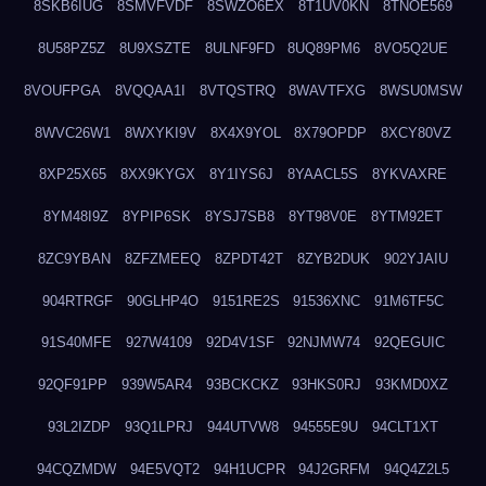
8SKB6IUG
8SMVFVDF
8SWZO6EX
8T1UV0KN
8TNOE569
8U58PZ5Z
8U9XSZTE
8ULNF9FD
8UQ89PM6
8VO5Q2UE
8VOUFPGA
8VQQAA1I
8VTQSTRQ
8WAVTFXG
8WSU0MSW
8WVC26W1
8WXYKI9V
8X4X9YOL
8X79OPDP
8XCY80VZ
8XP25X65
8XX9KYGX
8Y1IYS6J
8YAACL5S
8YKVAXRE
8YM48I9Z
8YPIP6SK
8YSJ7SB8
8YT98V0E
8YTM92ET
8ZC9YBAN
8ZFZMEEQ
8ZPDT42T
8ZYB2DUK
902YJAIU
904RTRGF
90GLHP4O
9151RE2S
91536XNC
91M6TF5C
91S40MFE
927W4109
92D4V1SF
92NJMW74
92QEGUIC
92QF91PP
939W5AR4
93BCKCKZ
93HKS0RJ
93KMD0XZ
93L2IZDP
93Q1LPRJ
944UTVW8
94555E9U
94CLT1XT
94CQZMDW
94E5VQT2
94H1UCPR
94J2GRFM
94Q4Z2L5