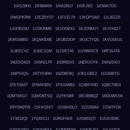
1IASZ8H3
1IF86W04
1IHA2RU7
1IOKJ9IZ
1IOWA7OG
1IWGPKRW
1JEZBYO7
1JFVZL7X
1JKQPSW2
1JL35ZZ0
1JUOBZ9U
1JZ9UNM8
1K1OOBX2
1KJONM1Y
1KJVH227
1KMG68BO
1KQW0D9E
1KUB22OP
1KUC7YQ5
1KVUSEU1
1L0EECVC
1L92C1GM
1LO2KT45
1LVWMXC9
1MF16JX6
1MZGQ4D3
1N3AELFF
1N3R82X5
1NERJOY9
1NIN2DXO
1NIPGIQG
1NTYF4RH
1NZ06F8Q
1OELGBE2
1OUI6BYG
1PET0A5T
1PMAFB0V
1PSGIWB2
1Q3BPV0D
1QBCT8D3
1QMT9XGT
1QWO8TSQ
1QYKS8IF
1RCW99QZ
1RDUWSSK
1RYOMZPR
1SFXG5XT
1SSBXDLO
1SZ258AV
1T04TFO9
1T3A32QI
1TQ4XCLI
1URGFNU5
1USMDQTI
1USXOD9C
1UTQO46Q
1UXXH5X4
1V2M00OW
1VHOFJ5Z
1VLGOT3L