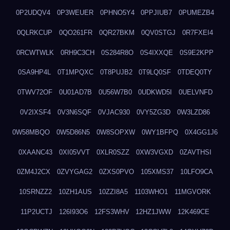
0P2UDQV4
0P3WEUER
0PHNO5Y4
0PPJIUB7
0PUMEZB4
0QLRKCUP
0QO261FR
0QR27BKM
0QV0STGJ
0R7FXEI4
0RCWTWLK
0RH9C3CH
0S284R8O
0S4IXXQE
0S9E2KPP
0SA9HP4L
0T1MPQXC
0T8PUJB2
0T9LQ0SF
0TDEQ0TY
0TWV72OF
0U01AD7B
0U56W7B0
0UDKWD5I
0UELVNFD
0V2IXSF4
0V3N6SQF
0VJAC930
0VY5ZG3D
0W3LZD86
0W58MBQO
0W5D86N5
0W8SOPXW
0WY1BFPQ
0X4GG1J6
0XAANC43
0XI05VVT
0XLR0SZZ
0XW3VGXD
0ZAVTHSI
0ZM4J2CX
0ZVYGAG2
0ZXS0PVO
105XMS37
10LFO9CA
10SRNZZ2
10ZH1AUS
10ZZI8A5
1103WHO1
11MGVORK
11P2UCTJ
126I93O6
12FS3WHV
12HZ1JWW
12K469CE