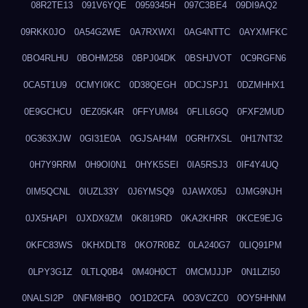
08R2TE13
091V6YQE
0959345H
097C3BE4
09DI9AQ2
09RKK0JO
0A54G2WE
0A7RXWXI
0AG4NTTC
0AYXMFKC
0BO4RLHU
0BOHM258
0BPJ04DK
0BSHJVOT
0C9RGFN6
0CA5T1U9
0CMYI0KC
0D38QEGH
0DCJSPJ1
0DZMHHX1
0E9GCHCU
0EZ05K4R
0FFYUM84
0FLIL6GQ
0FXF2MUD
0G363XJW
0GI31E0A
0GJSAH4M
0GRH7XSL
0H17NT32
0H7Y9RRM
0H9OI0N1
0HYK5SEI
0IA5RSJ3
0IF4Y4UQ
0IM5QCNL
0IUZL33Y
0J6YMSQ9
0JAWX05J
0JMG9NJH
0JX5HAPI
0JXDX9ZM
0K8I19RD
0KA2KHRR
0KCE9EJG
0KFC83WS
0KHXDLT8
0KO7R0BZ
0LA240G7
0LIQ91PM
0LPY3G1Z
0LTLQ0B4
0M40H0CT
0MCMJJJP
0N1LZI50
0NALSI2P
0NFM8HBQ
0O1D2CFA
0O3VCZC0
0OY5HHNM