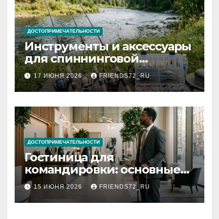
ДОСТОПРИМЕЧАТЕЛЬНОСТИ
Инструменты и аксессуары
для спиннинговой
рыбалки: назначение и
17 ИЮНЯ 2026
FRIENDS72_RU
типы
ДОСТОПРИМЕЧАТЕЛЬНОСТИ
Гостиница для
командировки: основные
критерии выбора
15 ИЮНЯ 2026
FRIENDS72_RU