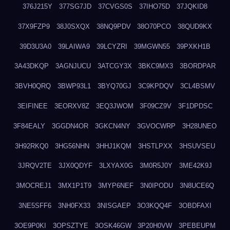
376J215Y
377SG7JD
37CVGS0S
37IHO75D
37JQKID8
37X9FZP9
38J0SXQX
38NQ9PDV
38O70PCO
38QUD9KX
39D3U3A0
39LAIWA9
39LCYZRI
39MGWN55
39PXKH1B
3A43DKQP
3AGNJUCU
3ATCGY3X
3BKC9MX3
3BORDPAR
3BVH0QRQ
3BWP93L1
3BYQ70GJ
3C9KPDQV
3CL4BSMV
3EIFINEE
3EORXV8Z
3EQ3JWOM
3F09CZ9V
3F1DPDSC
3F84EALY
3GGDN4OR
3GKCN4NY
3GVOCWRP
3H28UNEO
3H92RKQ0
3HG56NHN
3HHJ1KQM
3HSTLPXX
3HSUVSEU
3JRQV2TE
3JX0QDYF
3LXYAX0G
3M0R5J0Y
3ME42K9J
3MOCREJ1
3MX1P1T9
3MYP6NEF
3N0IPODU
3N8UCE6Q
3NE5SFF6
3NH0FX33
3NISGAEP
3O3KQQ4F
3OBDFAXI
3OE9P0KI
3OPSZTYE
3OSK46GW
3P20H0VW
3PEBEUPM