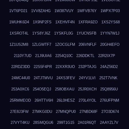
1VT6PD21
1VV8ZAHG
1W387VUY
1WFVB76Y
1WPX7P03
1WUHK6D4
1X9NP2FS
1XEHVF4N
1XFRA9ZO
1XS2YS68
1XSROT4L
1YS8YJ6Z
1YSKFL0G
1YUCNSFB
1YYN7W1J
1Z1US2M8
1ZLGWTF7
1ZOCGLFM
206VNFLF
20GH4EFO
2110Y7UD
21J9UIA6
2254Q10C
226DDKTL
22R2IX7P
22RDZ3DD
22S5F4PR
22XXR3UO
232PTAJG
24AZ56D2
24MC44U0
24TJTMVU
24XS3FEV
24YV1LVI
252T7VNK
253A0XC6
254O5EQJ
258OBXAU
25JR0XCH
25Q8956U
25RMMEOD
26HTTV6H
26L0HESZ
270L4YOL
276UFPNM
27E8J3FW
27MKG0DU
27MNQPU0
27NBD68F
27O3D674
27VYT4KU
28SMQGU6
299T1G15
2A01R6QT
2AAYZL7V