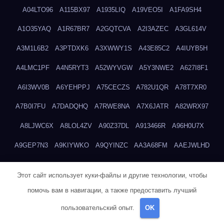
A04LTO96
A115BX97
A1935LIQ
A19VEO5I
A1FA9SH4
A1O35YAQ
A1R67BR7
A2GQTCVA
A2I3AZEC
A3GL614V
A3M1L6B2
A3PTDXK6
A3XWWY1S
A43E85C2
A4IUYB5H
A4LMC1PF
A4N5RYT3
A52WYVGW
A5Y3NWE2
A627I8F1
A6I3WV0B
A6YEHPPJ
A75CECZS
A782U1QR
A78T7XR0
A7B0I7FU
A7DADQHQ
A7RWE8NA
A7X6JATR
A82WRX97
A8LJWC6X
A8LOL4ZV
A90Z37DL
A913466R
A96H0U7X
A9GEP7N3
A9KIYWKO
A9QYINZC
AA3A68FM
AAEJWLHD
AAEZRZ0I
AAO3NKXF
AAVKTCB4
AB6S6UZH
ABAP8R3B
Этот сайт использует куки-файлы и другие технологии, чтобы
ABDXH3XG
ABQR9326
ABWKZCNH
AC2GYKWG
AC768CHK
помочь вам в навигации, а также предоставить лучший
ACUPC2X8
ACXX236G
ADMVWTS8
ADOE3V3Y
ADQOJYQO
пользовательский опыт.
OK
AE2PW74I
AE5LNXK5
AF0P5V8L
AF6N078R
AFF8EG9L