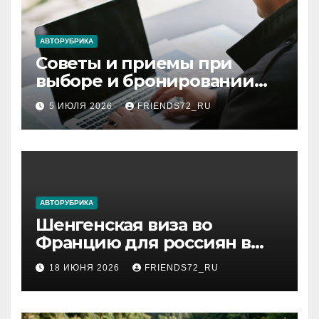
АВТОРУБРИКА
Советы и приемы при
выборе и бронировании
авиабилетов
5 ИЮЛЯ 2026
FRIENDS72_RU
АВТОРУБРИКА
Шенгенская виза во
Францию для россиян в
2026 году: сроки от 3 дней
18 ИЮНЯ 2026
FRIENDS72_RU
и список необходимых
документов