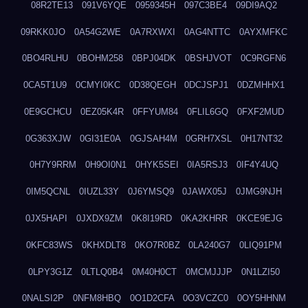
08R2TE13
091V6YQE
0959345H
097C3BE4
09DI9AQ2
09RKK0JO
0A54G2WE
0A7RXWXI
0AG4NTTC
0AYXMFKC
0BO4RLHU
0BOHM258
0BPJ04DK
0BSHJVOT
0C9RGFN6
0CA5T1U9
0CMYI0KC
0D38QEGH
0DCJSPJ1
0DZMHHX1
0E9GCHCU
0EZ05K4R
0FFYUM84
0FLIL6GQ
0FXF2MUD
0G363XJW
0GI31E0A
0GJSAH4M
0GRH7XSL
0H17NT32
0H7Y9RRM
0H9OI0N1
0HYK5SEI
0IA5RSJ3
0IF4Y4UQ
0IM5QCNL
0IUZL33Y
0J6YMSQ9
0JAWX05J
0JMG9NJH
0JX5HAPI
0JXDX9ZM
0K8I19RD
0KA2KHRR
0KCE9EJG
0KFC83WS
0KHXDLT8
0KO7R0BZ
0LA240G7
0LIQ91PM
0LPY3G1Z
0LTLQ0B4
0M40H0CT
0MCMJJJP
0N1LZI50
0NALSI2P
0NFM8HBQ
0O1D2CFA
0O3VCZC0
0OY5HHNM