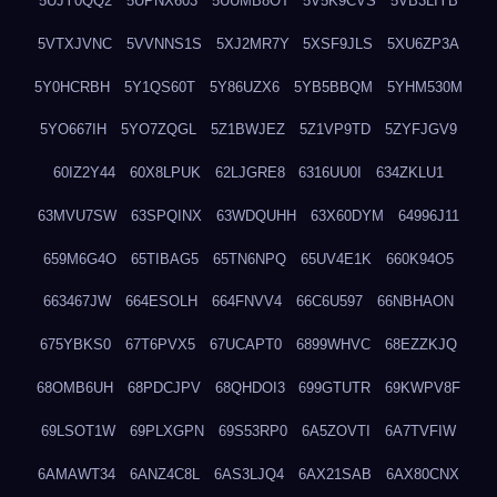
5UJY0QQ2
5UPNX603
5UUMB8OT
5V5K9CVS
5VB3LIYB
5VTXJVNC
5VVNNS1S
5XJ2MR7Y
5XSF9JLS
5XU6ZP3A
5Y0HCRBH
5Y1QS60T
5Y86UZX6
5YB5BBQM
5YHM530M
5YO667IH
5YO7ZQGL
5Z1BWJEZ
5Z1VP9TD
5ZYFJGV9
60IZ2Y44
60X8LPUK
62LJGRE8
6316UU0I
634ZKLU1
63MVU7SW
63SPQINX
63WDQUHH
63X60DYM
64996J11
659M6G4O
65TIBAG5
65TN6NPQ
65UV4E1K
660K94O5
663467JW
664ESOLH
664FNVV4
66C6U597
66NBHAON
675YBKS0
67T6PVX5
67UCAPT0
6899WHVC
68EZZKJQ
68OMB6UH
68PDCJPV
68QHDOI3
699GTUTR
69KWPV8F
69LSOT1W
69PLXGPN
69S53RP0
6A5ZOVTI
6A7TVFIW
6AMAWT34
6ANZ4C8L
6AS3LJQ4
6AX21SAB
6AX80CNX