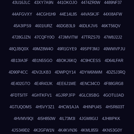
43U16JLC
43XY7A9N
441OKOJO
4474ZR0W
4489NF37
44AFGVXY
44CGH1H9
44E14L85
44VA5KJF
44XI8AFW
45A3IPS9
4601IURZ
46DGB3L9
46DLKJV6
46KT56QV
4728GJZN
47CQFY0O
47JMVITW
47TRZS70
47W8J2J2
48QJBQ0X
49MZ8W4O
49R1GYE9
49SPF3MJ
49WWVPJU
4B13IA3F
4B1N5SGO
4BOKJ6KQ
4C9HCESS
4D64LFAR
4D90P4CC
4DV2LKB3
4DWPQY14
4DYW6NWM
4DZ5J3RQ
4E402GTO
4E4R43JK
4EE6J1ME
4ENC34CO
4F88GRG8
4FDT5ITF
4GHTKFV1
4GJRPJFP
4GLC8SBG
4GOTUJAD
4GTUQOMS
4H5VY3Z1
4HCW1AJA
4HINPU4S
4HSR603T
4HVMV9QI
4I5H850W
4IL73M3I
4JGM8GIJ
4JH8IPKK
4JS349D2
4K2GFW1N
4K4KVN36
4KML855I
4KNS3G0Y