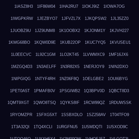
1IASZ8H3
1IF86W04
1IHA2RU7
1IOKJ9IZ
1IOWA7OG
1IWGPKRW
1JEZBYO7
1JFVZL7X
1JKQPSW2
1JL35ZZ0
1JUOBZ9U
1JZ9UNM8
1K1OOBX2
1KJONM1Y
1KJVH227
1KMG68BO
1KQW0D9E
1KUB22OP
1KUC7YQ5
1KVUSEU1
1L0EECVC
1L92C1GM
1LO2KT45
1LVWMXC9
1MF16JX6
1MZGQ4D3
1N3AELFF
1N3R82X5
1NERJOY9
1NIN2DXO
1NIPGIQG
1NTYF4RH
1NZ06F8Q
1OELGBE2
1OUI6BYG
1PET0A5T
1PMAFB0V
1PSGIWB2
1Q3BPV0D
1QBCT8D3
1QMT9XGT
1QWO8TSQ
1QYKS8IF
1RCW99QZ
1RDUWSSK
1RYOMZPR
1SFXG5XT
1SSBXDLO
1SZ258AV
1T04TFO9
1T3A32QI
1TQ4XCLI
1URGFNU5
1USMDQTI
1USXOD9C
1UTQO46Q
1UXXH5X4
1V2M00OW
1VHOFJ5Z
1VLGOT3L