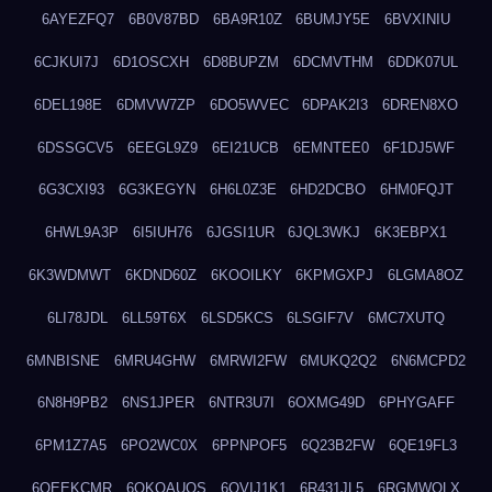
6AYEZFQ7
6B0V87BD
6BA9R10Z
6BUMJY5E
6BVXINIU
6CJKUI7J
6D1OSCXH
6D8BUPZM
6DCMVTHM
6DDK07UL
6DEL198E
6DMVW7ZP
6DO5WVEC
6DPAK2I3
6DREN8XO
6DSSGCV5
6EEGL9Z9
6EI21UCB
6EMNTEE0
6F1DJ5WF
6G3CXI93
6G3KEGYN
6H6L0Z3E
6HD2DCBO
6HM0FQJT
6HWL9A3P
6I5IUH76
6JGSI1UR
6JQL3WKJ
6K3EBPX1
6K3WDMWT
6KDND60Z
6KOOILKY
6KPMGXPJ
6LGMA8OZ
6LI78JDL
6LL59T6X
6LSD5KCS
6LSGIF7V
6MC7XUTQ
6MNBISNE
6MRU4GHW
6MRWI2FW
6MUKQ2Q2
6N6MCPD2
6N8H9PB2
6NS1JPER
6NTR3U7I
6OXMG49D
6PHYGAFF
6PM1Z7A5
6PO2WC0X
6PPNPOF5
6Q23B2FW
6QE19FL3
6QEEKCMR
6QKOAUOS
6QVIJ1K1
6R431JL5
6RGMWOLX