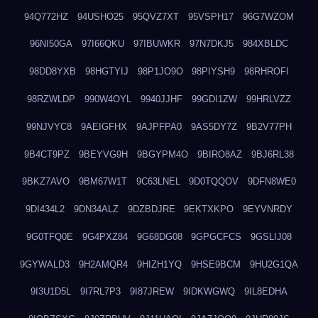
94Q772HZ
94USHO25
95QVZ7XT
95VSPH17
96G7WZOM
96NI50GA
97I66QKU
97IBUWKR
97N7DKJ5
984XBLDC
98DD8YXB
98HGTYIJ
98P1JO9O
98PIYSH9
98RHROFI
98RZWLDP
990W4OYL
9940JJHF
99GDI1ZW
99HRLVZZ
99NJVYC8
9AEIGFHX
9AJPFPA0
9AS5DY7Z
9B2V77PH
9B4CT9PZ
9BEYVG9H
9BGYPM4O
9BIRO8AZ
9BJ6RL38
9BKZ7AVO
9BM67W1T
9C63LNEL
9D0TQQOV
9DFN8WE0
9DI434L2
9DN34ALZ
9DZBDJRE
9EKTXKPO
9EYVNRDY
9G0TFQ0E
9G4PXZ84
9G68DG08
9GPGCFCS
9GSLIJ08
9GYWALD3
9H2AMQR4
9HIZH1YQ
9HSE9BCM
9HU2G1QA
9I3U1D5L
9I7RL7P3
9I87JREW
9IDKWGWQ
9IL8EDHA