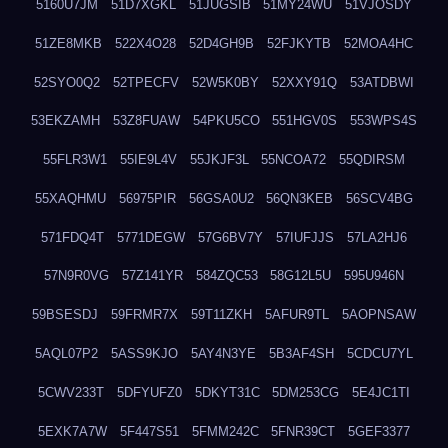
5160U7JM
51D7XGKL
51JUGSIB
51MY24WU
51VJOSDY
51ZE8MKB
522X4O28
52D4GH9B
52FJKYTB
52MOA4HC
52SYO0Q2
52TPECFV
52W5K0BY
52XXY91Q
53ATDBWI
53EKZAMH
53Z8FUAW
54PKU5CO
551HGV0S
553WPS4S
55FLR3W1
55IE9L4V
55JKJF3L
55NCOA72
55QDIRSM
55XAQHMU
56975PIR
56GSA0U2
56QN3KEB
56SCV4BG
571FDQ4T
5771DEGW
57G6BV7Y
57IUFJJS
57LA2HJ6
57N9R0VG
57Z141YR
584ZQC53
58G12L5U
595U946N
59BSESDJ
59FRMR7X
59T11ZKH
5AFUR9TL
5AOPNSAW
5AQL07P2
5ASS9KJO
5AY4N3YE
5B3AF4SH
5CDCU7YL
5CWV233T
5DFYUFZ0
5DKYT31C
5DM253CG
5E4JC1TI
5EXK7A7W
5F447S51
5FMM242C
5FNR39CT
5GEF3377