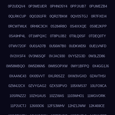
0P2UDQV4
0P3WEUER
0PHNO5Y4
0PPJIUB7
0PUMEZB4
0QLRKCUP
0QO261FR
0QR27BKM
0QV0STGJ
0R7FXEI4
0RCWTWLK
0RH9C3CH
0S284R8O
0S4IXXQE
0S9E2KPP
0SA9HP4L
0T1MPQXC
0T8PUJB2
0T9LQ0SF
0TDEQ0TY
0TWV72OF
0U01AD7B
0U56W7B0
0UDKWD5I
0UELVNFD
0V2IXSF4
0V3N6SQF
0VJAC930
0VY5ZG3D
0W3LZD86
0W58MBQO
0W5D86N5
0W8SOPXW
0WY1BFPQ
0X4GG1J6
0XAANC43
0XI05VVT
0XLR0SZZ
0XW3VGXD
0ZAVTHSI
0ZM4J2CX
0ZVYGAG2
0ZXS0PVO
105XMS37
10LFO9CA
10SRNZZ2
10ZH1AUS
10ZZI8A5
1103WHO1
11MGVORK
11P2UCTJ
126I93O6
12FS3WHV
12HZ1JWW
12K469CE