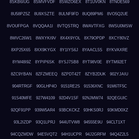
8SKB6IUG
8SMVFVDF
8SWZO6EX
8T1UV0KN
8TNOE569
8U58PZ5Z
8U9XSZTE
8ULNF9FD
8UQ89PM6
8VO5Q2UE
8VOUFPGA
8VQQAA1I
8VTQSTRQ
8WAVTFXG
8WSU0MSW
8WVC26W1
8WXYKI9V
8X4X9YOL
8X79OPDP
8XCY80VZ
8XP25X65
8XX9KYGX
8Y1IYS6J
8YAACL5S
8YKVAXRE
8YM48I9Z
8YPIP6SK
8YSJ7SB8
8YT98V0E
8YTM92ET
8ZC9YBAN
8ZFZMEEQ
8ZPDT42T
8ZYB2DUK
902YJAIU
904RTRGF
90GLHP4O
9151RE2S
91536XNC
91M6TF5C
91S40MFE
927W4109
92D4V1SF
92NJMW74
92QEGUIC
92QF91PP
939W5AR4
93BCKCKZ
93HKS0RJ
93KMD0XZ
93L2IZDP
93Q1LPRJ
944UTVW8
94555E9U
94CLT1XT
94CQZMDW
94E5VQT2
94H1UCPR
94J2GRFM
94Q4Z2L5