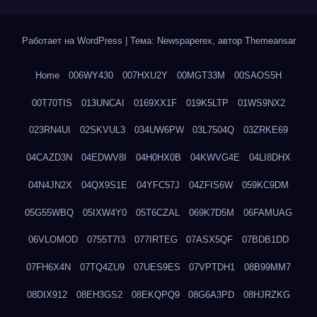
Работает на WordPress
|
Тема: Newspaperex, автор
Themeansar
Home
006WY430
007HXU2Y
00MGT33M
00SAOS5H
00T70TIS
013UNCAI
0169XX1F
019K5LTP
01WS9NX2
023RN4UI
02SKVUL3
034UW6PW
03L7504Q
03ZRKE69
04CAZD3N
04EDWV8I
04H0HX0B
04KWVG4E
04LI8DHX
04N4JN2X
04QX9S1E
04YFC57J
04ZFIS6W
059KC9DM
05G55WBQ
05IXW4Y0
05T6CZAL
069K7D5M
06FAMUAG
06VLOMOD
0755T7I3
077IRTEG
07ASX5QF
07BDB1DD
07FH6X4N
07TQ4ZU9
07UES9ES
07VPTDH1
08B99MM7
08DIX912
08EH3GS2
08EKQPQ9
08G6A3PD
08HJRZKG