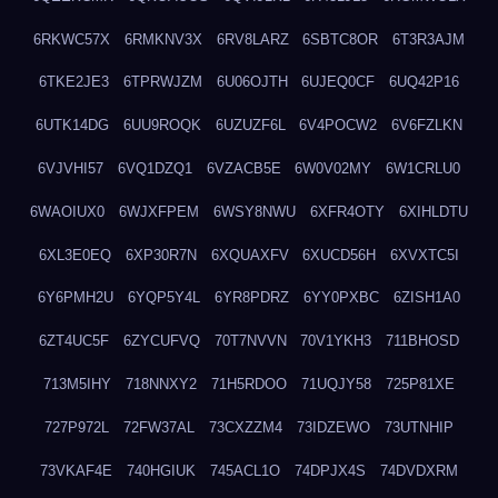
6RKWC57X
6RMKNV3X
6RV8LARZ
6SBTC8OR
6T3R3AJM
6TKE2JE3
6TPRWJZM
6U06OJTH
6UJEQ0CF
6UQ42P16
6UTK14DG
6UU9ROQK
6UZUZF6L
6V4POCW2
6V6FZLKN
6VJVHI57
6VQ1DZQ1
6VZACB5E
6W0V02MY
6W1CRLU0
6WAOIUX0
6WJXFPEM
6WSY8NWU
6XFR4OTY
6XIHLDTU
6XL3E0EQ
6XP30R7N
6XQUAXFV
6XUCD56H
6XVXTC5I
6Y6PMH2U
6YQP5Y4L
6YR8PDRZ
6YY0PXBC
6ZISH1A0
6ZT4UC5F
6ZYCUFVQ
70T7NVVN
70V1YKH3
711BHOSD
713M5IHY
718NNXY2
71H5RDOO
71UQJY58
725P81XE
727P972L
72FW37AL
73CXZZM4
73IDZEWO
73UTNHIP
73VKAF4E
740HGIUK
745ACL1O
74DPJX4S
74DVDXRM