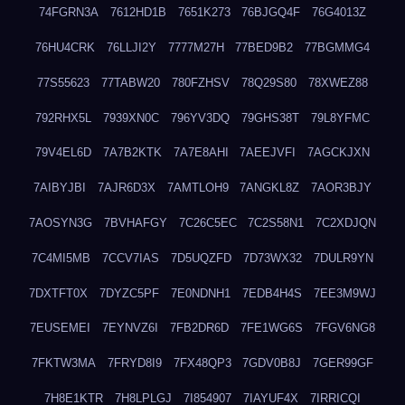
74FGRN3A
7612HD1B
7651K273
76BJGQ4F
76G4013Z
76HU4CRK
76LLJI2Y
7777M27H
77BED9B2
77BGMMG4
77S55623
77TABW20
780FZHSV
78Q29S80
78XWEZ88
792RHX5L
7939XN0C
796YV3DQ
79GHS38T
79L8YFMC
79V4EL6D
7A7B2KTK
7A7E8AHI
7AEEJVFI
7AGCKJXN
7AIBYJBI
7AJR6D3X
7AMTLOH9
7ANGKL8Z
7AOR3BJY
7AOSYN3G
7BVHAFGY
7C26C5EC
7C2S58N1
7C2XDJQN
7C4MI5MB
7CCV7IAS
7D5UQZFD
7D73WX32
7DULR9YN
7DXTFT0X
7DYZC5PF
7E0NDNH1
7EDB4H4S
7EE3M9WJ
7EUSEMEI
7EYNVZ6I
7FB2DR6D
7FE1WG6S
7FGV6NG8
7FKTW3MA
7FRYD8I9
7FX48QP3
7GDV0B8J
7GER99GF
7H8E1KTR
7H8LPLGJ
7I854907
7IAYUF4X
7IRRICQI