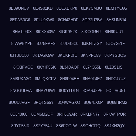
8E09QNUV
8E4S01KD
8ECXEKP8
8EK7CM3O
8EMTYC6G
8EPAS0G6
8FLU9KW0
8GN4ZHDF
8GP2U7BA
8HSUN8J4
8HV1LF0X
8I0XX43W
8IGK9S2K
8IKCGRHJ
8IN6KUU1
8IWWBYPE
8J75FPFS
8JJDB3C0
8JKNTZGY
8JO7GZIF
8JT3UC50
8K1AGK5W
8KEKFDIE
8KNPFC99
8KPYSBQS
8KXIFVGC
8KYIF5SK
8L34DAQF
8L74O55L
8LZ3S1IS
8M8UKA3C
8MLQKCFV
8N8F04EH
8NA0T4E7
8NDCJ7UZ
8NGGUDVA
8NPYUIWI
8O0YLDLN
8OASJ3P6
8OL9RU5T
8OUD8RGF
8PQTS65Y
8Q4WAGXO
8Q67LX0P
8Q89HRM2
8QJ48I60
8QM6M2QF
8RH6U9AR
8RKLFN77
8RKWTPQR
8RYF58IR
8S2Y754U
8S6FCGLW
8SGHCITQ
8SJXN2QY