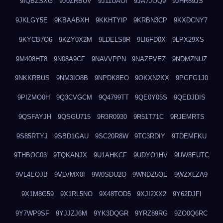
9IQBZSXG
9J0ZRBUV
9J11UAOI
9JA7JOQ9
9JHR89JS
9JKLGY5E
9KBAABXH
9KKHTYIP
9KRBN3CP
9KXDCNY7
9KYCB7O6
9KZY0X2M
9LDELS8R
9LI6FD0X
9LPX29XS
9M408HT8
9N08A9CF
9NAVVPPN
9NAZEVEZ
9NDMZNUZ
9NKKRBUS
9NM3IO8B
9NPDK8EO
9OKXN2KX
9PGFG1J0
9PIZMO0H
9Q3CVGCM
9Q4799TT
9QE0Y05S
9QEDJDIS
9QSFAYJH
9QSGU715
9R3R0930
9R51T71C
9RJEMRTS
9S85RTYJ
9SBD1GAU
9SC20R8W
9TC3RDIY
9TDEMFKU
9THBOC03
9TQKANJX
9U1AHKCF
9UDYO1HV
9UW8EUTC
9VL4EOJB
9VLVMX0I
9W0SDU2O
9WNDZ5OE
9WZXLZA9
9X1M8G59
9X1RL5NO
9X48TOD5
9XJI2XX2
9Y62DJFI
9Y7WP9SF
9YJJZJ6M
9YK3DQGR
9YRZ89RG
9ZO0Q6RC