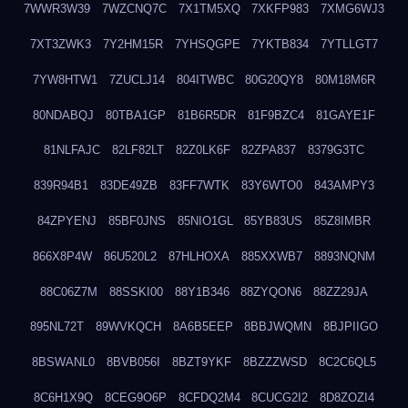
7WWR3W39
7WZCNQ7C
7X1TM5XQ
7XKFP983
7XMG6WJ3
7XT3ZWK3
7Y2HM15R
7YHSQGPE
7YKTB834
7YTLLGT7
7YW8HTW1
7ZUCLJ14
804ITWBC
80G20QY8
80M18M6R
80NDABQJ
80TBA1GP
81B6R5DR
81F9BZC4
81GAYE1F
81NLFAJC
82LF82LT
82Z0LK6F
82ZPA837
8379G3TC
839R94B1
83DE49ZB
83FF7WTK
83Y6WTO0
843AMPY3
84ZPYENJ
85BF0JNS
85NIO1GL
85YB83US
85Z8IMBR
866X8P4W
86U520L2
87HLHOXA
885XXWB7
8893NQNM
88C06Z7M
88SSKI00
88Y1B346
88ZYQON6
88ZZ29JA
895NL72T
89WVKQCH
8A6B5EEP
8BBJWQMN
8BJPIIGO
8BSWANL0
8BVB056I
8BZT9YKF
8BZZZWSD
8C2C6QL5
8C6H1X9Q
8CEG9O6P
8CFDQ2M4
8CUCG2I2
8D8ZOZI4