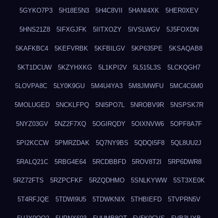
5GYKO7P3
5H18E5N3
5H4C8VII
5HANI4XK
5HER0XEV
5HNS21Z8
5IFXGJFK
5IITXOZY
5IVSLWGV
5J5FOXDN
5KAFKBC4
5KEFVRBK
5KFBILGV
5KP635PE
5KSAQAB8
5KT1DCUW
5KZYHXKG
5L1KPI2V
5L515L3S
5LCKQGH7
5LOVPA8C
5LY0K9GU
5M4U4YA3
5M8JMWFU
5MC4C6M0
5MOLUGED
5NCKLFPQ
5NI5PO7L
5NROBV9R
5NSPSK7R
5NYZ03GV
5NZ2F7XQ
5OGIRQDY
5OIXNVW6
5OPF8A7F
5PI2KCCW
5PMRZDAK
5Q7NY9BS
5QDQI5F8
5QL8UU2J
5RALQ21C
5RBG4E64
5RCDBBFD
5ROV8T2I
5RP6DWR8
5RZ72FTS
5RZPCFKF
5RZQDHMO
5SNLKYWW
5ST3XE0K
5T4RFJQE
5TDWI9U5
5TDWKNIX
5THBIEFD
5TVPRN5V