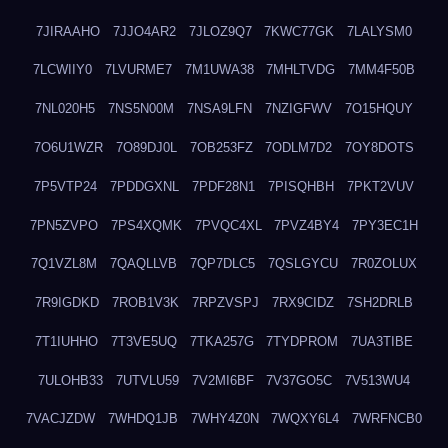
7JIRAAHO
7JJO4AR2
7JLOZ9Q7
7KWC77GK
7LALYSM0
7LCWIIY0
7LVURME7
7M1UWA38
7MHLTVDG
7MM4F50B
7NL020H5
7NS5N00M
7NSA9LFN
7NZIGFWV
7O15HQUY
7O6U1WZR
7O89DJ0L
7OB253FZ
7ODLM7D2
7OY8DOTS
7P5VTP24
7PDDGXNL
7PDF28N1
7PISQHBH
7PKT2VUV
7PN5ZVPO
7PS4XQMK
7PVQC4XL
7PVZ4BY4
7PY3EC1H
7Q1VZL8M
7QAQLLVB
7QP7DLC5
7QSLGYCU
7R0ZOLUX
7R9IGDKD
7ROB1V3K
7RPZVSPJ
7RX9CIDZ
7SH2DRLB
7T1IUHHO
7T3VE5UQ
7TKA257G
7TYDPROM
7UA3TIBE
7ULOHB33
7UTVLU59
7V2MI6BF
7V37GO5C
7V513WU4
7VACJZDW
7WHDQ1JB
7WHY4Z0N
7WQXY6L4
7WRFNCB0