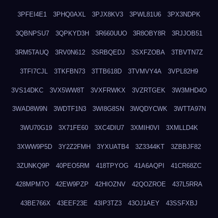
3PFEI4E1
3PHQ0AXL
3PJX8KV3
3PWL81U6
3PX3NDPK
3QBNPSU7
3QPKYD3H
3R660UUO
3R8OBY8R
3RJJOB51
3RM5TAUQ
3RV0N612
3SRBQEDJ
3SXFZOBA
3TBVTN7Z
3TFI7CJL
3TKFBN73
3TTB618D
3TVMVY4A
3VPL82H9
3VS14DKC
3VX5WW8T
3VXFRWKX
3VZRTGEK
3W3MHD4O
3WAD8W9N
3WDTF1N3
3WI8G8SN
3WQDYCWK
3WTTA97N
3WU70G19
3X71FE60
3XC4DIU7
3XMIH0VI
3XMLLD4K
3XWW9P5D
3Y2Z2FMH
3YXUATB4
3Z3344KT
3ZBBJF82
3ZUNKQ9P
40PEO5RM
418TPYOG
41A6AQPI
41CR68ZC
428MPM7O
42EW9PZP
42HIOZNV
42QOZROE
437L5RRA
43BE766X
43EEF23E
43IP3TZ3
43OJ1AEY
43SSFXBJ