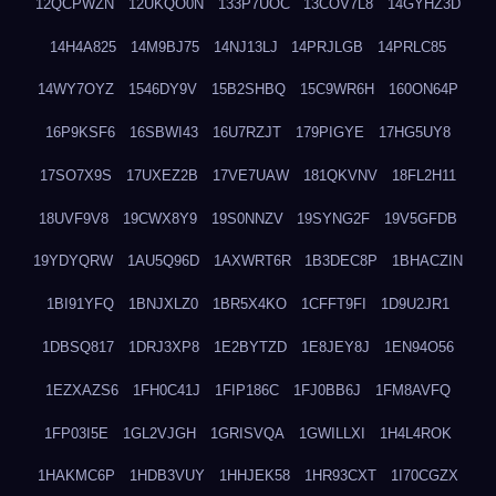
12QCPWZN
12UKQO0N
133P7UOC
13COV7L8
14GYHZ3D
14H4A825
14M9BJ75
14NJ13LJ
14PRJLGB
14PRLC85
14WY7OYZ
1546DY9V
15B2SHBQ
15C9WR6H
160ON64P
16P9KSF6
16SBWI43
16U7RZJT
179PIGYE
17HG5UY8
17SO7X9S
17UXEZ2B
17VE7UAW
181QKVNV
18FL2H11
18UVF9V8
19CWX8Y9
19S0NNZV
19SYNG2F
19V5GFDB
19YDYQRW
1AU5Q96D
1AXWRT6R
1B3DEC8P
1BHACZIN
1BI91YFQ
1BNJXLZ0
1BR5X4KO
1CFFT9FI
1D9U2JR1
1DBSQ817
1DRJ3XP8
1E2BYTZD
1E8JEY8J
1EN94O56
1EZXAZS6
1FH0C41J
1FIP186C
1FJ0BB6J
1FM8AVFQ
1FP03I5E
1GL2VJGH
1GRISVQA
1GWILLXI
1H4L4ROK
1HAKMC6P
1HDB3VUY
1HHJEK58
1HR93CXT
1I70CGZX