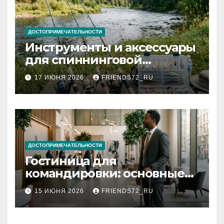
ДОСТОПРИМЕЧАТЕЛЬНОСТИ
Инструменты и аксессуары
для спиннинговой
рыбалки: назначение и
17 ИЮНЯ 2026
FRIENDS72_RU
типы
ДОСТОПРИМЕЧАТЕЛЬНОСТИ
Гостиница для
командировки: основные
критерии выбора
15 ИЮНЯ 2026
FRIENDS72_RU