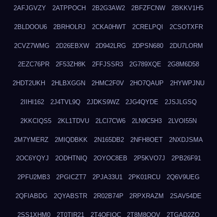
2AFJGVZY
2ATPPOCH
2B2G3AW2
2BFZFCNW
2BKKV1H5
2BLDOOU6
2BRHOLRJ
2CKA0HWT
2CRELPQI
2CSOTXFR
2CVZ7WMG
2D26EBXW
2D942LRG
2DPSN680
2DU7LORM
2EZC76PR
2F53ZH8K
2FFJSSR3
2G789XQE
2G8M6D58
2HDT2UKH
2HLBXGGN
2HMC2F0V
2HO7QAUP
2HYWPJNU
2IIHI162
2J4TVL9Q
2JDKS9WZ
2JG4QYDE
2JSJLGSQ
2KKCIQS5
2KL1TDVU
2LCI7CW6
2LN9C5H3
2LVOI55N
2M7YMERZ
2MIQDBKK
2N165DB2
2NFH8OET
2NXDJSMA
2OC6YQYJ
2ODHTNIQ
2OYOC8EB
2P5KVO7J
2PB26F91
2PFU2MB3
2PGICZT7
2PJA33U1
2PK01RCU
2Q6V9UEG
2QFIABDG
2QYABSTR
2R02B74P
2RPXRAZM
2SAV54DE
2SS1XHM0
2T0TIR21
2T4QFIOC
2T8M8OOV
2TGAD2ZO