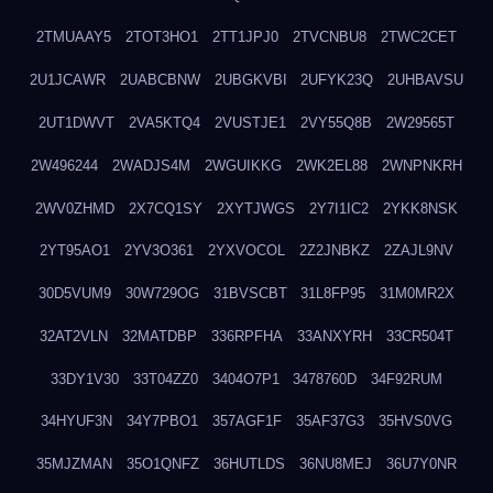
2TMUAAY5
2TOT3HO1
2TT1JPJ0
2TVCNBU8
2TWC2CET
2U1JCAWR
2UABCBNW
2UBGKVBI
2UFYK23Q
2UHBAVSU
2UT1DWVT
2VA5KTQ4
2VUSTJE1
2VY55Q8B
2W29565T
2W496244
2WADJS4M
2WGUIKKG
2WK2EL88
2WNPNKRH
2WV0ZHMD
2X7CQ1SY
2XYTJWGS
2Y7I1IC2
2YKK8NSK
2YT95AO1
2YV3O361
2YXVOCOL
2Z2JNBKZ
2ZAJL9NV
30D5VUM9
30W729OG
31BVSCBT
31L8FP95
31M0MR2X
32AT2VLN
32MATDBP
336RPFHA
33ANXYRH
33CR504T
33DY1V30
33T04ZZ0
3404O7P1
3478760D
34F92RUM
34HYUF3N
34Y7PBO1
357AGF1F
35AF37G3
35HVS0VG
35MJZMAN
35O1QNFZ
36HUTLDS
36NU8MEJ
36U7Y0NR