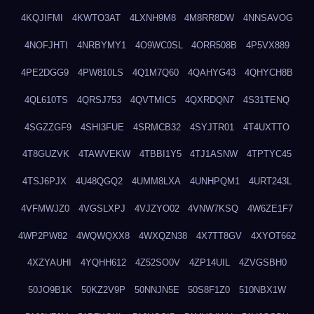
4KQJIFMI
4KWTO3AT
4LXNH9M8
4M8RR8DW
4NNSAVOG
4NOFJHTI
4NRBYMY1
4O9WC0SL
4ORR508B
4P5VX889
4PE2DGG9
4PW810LS
4Q1M7Q60
4QAHYG43
4QHYCH8B
4QL610TS
4QRSJ753
4QVTMIC5
4QXRDQN7
4S31TENQ
4SGZZGF9
4SHI3FUE
4SRMCB32
4SYJTR01
4T4UXTTO
4T8GUZVK
4TAWVEKW
4TBBI1Y5
4TJ1ASNW
4TPTYC45
4TSJ6PJX
4U48QGQ2
4UMM8LXA
4UNHPQM1
4URT243L
4VFMWJZ0
4VGSLXPJ
4VJZYO02
4VNW7KSQ
4W6ZE1F7
4WP2PW82
4WQWQXX8
4WXQZN38
4X7TT8GV
4XYOT662
4XZYAUHI
4YQHH612
4Z52SO0V
4ZP14UIL
4ZVGSBH0
50JO9B1K
50KZ2V9P
50NNJN5E
50S8F1Z0
510NBX1W