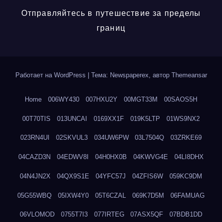
Отправляйтесь в путешествие за пределы
границ
Работает на WordPress
|
Тема: Newspaperex, автор
Themeansar
Home
006WY430
007HXU2Y
00MGT33M
00SAOS5H
00T70TIS
013UNCAI
0169XX1F
019K5LTP
01WS9NX2
023RN4UI
02SKVUL3
034UW6PW
03L7504Q
03ZRKE69
04CAZD3N
04EDWV8I
04H0HX0B
04KWVG4E
04LI8DHX
04N4JN2X
04QX9S1E
04YFC57J
04ZFIS6W
059KC9DM
05G55WBQ
05IXW4Y0
05T6CZAL
069K7D5M
06FAMUAG
06VLOMOD
0755T7I3
077IRTEG
07ASX5QF
07BDB1DD