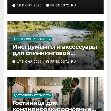
2026 году: сроки от 3 дней
18 ИЮНЯ 2026
FRIENDS72_RU
и список необходимых
документов
ДОСТОПРИМЕЧАТЕЛЬНОСТИ
Инструменты и аксессуары
для спиннинговой
рыбалки: назначение и
17 ИЮНЯ 2026
FRIENDS72_RU
типы
ДОСТОПРИМЕЧАТЕЛЬНОСТИ
Гостиница для
командировки: основные