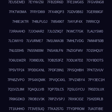
7EUSEMEI
7EYNVZ6I
7FB2DR6D
7FE1WG6S
7FGV6NG8
7FKTW3MA
7FRYD8I9
7FX48QP3
7GDV0B8J
7GER99GF
7H8E1KTR
7H8LPLGJ
7I854907
7IAYUF4X
7IRRICQI
7JIRAAHO
7JJO4AR2
7JLOZ9Q7
7KWC77GK
7LALYSM0
7LCWIIY0
7LVURME7
7M1UWA38
7MHLTVDG
7MM4F50B
7NL020H5
7NS5N00M
7NSA9LFN
7NZIGFWV
7O15HQUY
7O6U1WZR
7O89DJ0L
7OB253FZ
7ODLM7D2
7OY8DOTS
7P5VTP24
7PDDGXNL
7PDF28N1
7PISQHBH
7PKT2VUV
7PN5ZVPO
7PS4XQMK
7PVQC4XL
7PVZ4BY4
7PY3EC1H
7Q1VZL8M
7QAQLLVB
7QP7DLC5
7QSLGYCU
7R0ZOLUX
7R9IGDKD
7ROB1V3K
7RPZVSPJ
7RX9CIDZ
7SH2DRLB
7T1IUHHO
7T3VE5UQ
7TKA257G
7TYDPROM
7UA3TIBE