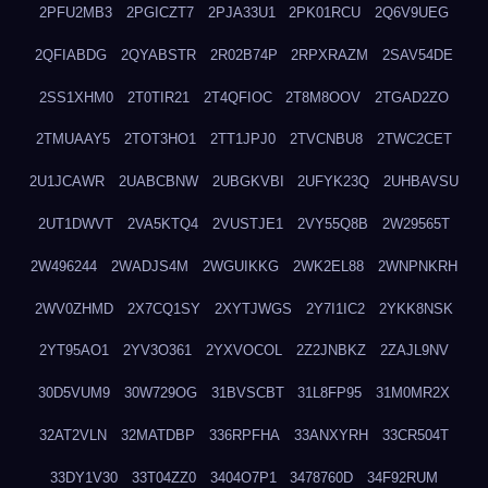
2PFU2MB3
2PGICZT7
2PJA33U1
2PK01RCU
2Q6V9UEG
2QFIABDG
2QYABSTR
2R02B74P
2RPXRAZM
2SAV54DE
2SS1XHM0
2T0TIR21
2T4QFIOC
2T8M8OOV
2TGAD2ZO
2TMUAAY5
2TOT3HO1
2TT1JPJ0
2TVCNBU8
2TWC2CET
2U1JCAWR
2UABCBNW
2UBGKVBI
2UFYK23Q
2UHBAVSU
2UT1DWVT
2VA5KTQ4
2VUSTJE1
2VY55Q8B
2W29565T
2W496244
2WADJS4M
2WGUIKKG
2WK2EL88
2WNPNKRH
2WV0ZHMD
2X7CQ1SY
2XYTJWGS
2Y7I1IC2
2YKK8NSK
2YT95AO1
2YV3O361
2YXVOCOL
2Z2JNBKZ
2ZAJL9NV
30D5VUM9
30W729OG
31BVSCBT
31L8FP95
31M0MR2X
32AT2VLN
32MATDBP
336RPFHA
33ANXYRH
33CR504T
33DY1V30
33T04ZZ0
3404O7P1
3478760D
34F92RUM