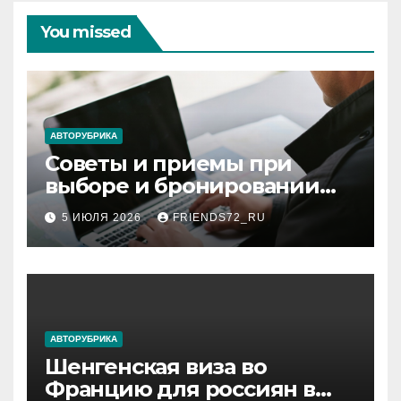
You missed
АВТОРУБРИКА
Советы и приемы при
выборе и бронировании
авиабилетов
5 ИЮЛЯ 2026
FRIENDS72_RU
АВТОРУБРИКА
Шенгенская виза во
Францию для россиян в