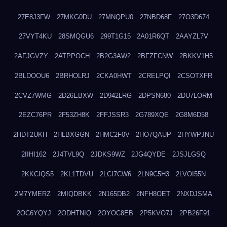
27E8J3FW
27MKG0DU
27MNQPU0
27NBD68F
27O3D674
27VYT4KU
28SMQGU6
299T1G15
2A01R6QT
2AAYZL7V
2AFJGVZY
2ATPPOCH
2B2G3AW2
2BFZFCNW
2BKKV1H5
2BLDOOU6
2BRHOLRJ
2CKA0HWT
2CRELPQI
2CSOTXFR
2CVZ7WMG
2D26EBXW
2D942LRG
2DPSN680
2DU7LORM
2EZC76PR
2F53ZH8K
2FFJSSR3
2G789XQE
2G8M6D58
2HDT2UKH
2HLBXGGN
2HMC2F0V
2HO7QAUP
2HYWPJNU
2IIHI162
2J4TVL9Q
2JDKS9WZ
2JG4QYDE
2JSJLGSQ
2KKCIQS5
2KL1TDVU
2LCI7CW6
2LN9C5H3
2LVOI55N
2M7YMERZ
2MIQDBKK
2N165DB2
2NFH8OET
2NXDJSMA
2OC6YQYJ
2ODHTNIQ
2OYOC8EB
2P5KVO7J
2PB26F91