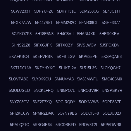
5CWV233T
5DFYUFZ0
5DKYT31C
5DM253CG
5E4JC1TI
5EXK7A7W
5F447S51
5FMM242C
5FNR39CT
5GEF3377
5GYKO7P3
5H18E5N3
5H4C8VII
5HANI4XK
5HER0XEV
5HNS21Z8
5IFXGJFK
5IITXOZY
5IVSLWGV
5J5FOXDN
5KAFKBC4
5KEFVRBK
5KFBILGV
5KP635PE
5KSAQAB8
5KT1DCUW
5KZYHXKG
5L1KPI2V
5L515L3S
5LCKQGH7
5LOVPA8C
5LY0K9GU
5M4U4YA3
5M8JMWFU
5MC4C6M0
5MOLUGED
5NCKLFPQ
5NI5PO7L
5NROBV9R
5NSPSK7R
5NYZ03GV
5NZ2F7XQ
5OGIRQDY
5OIXNVW6
5OPF8A7F
5PI2KCCW
5PMRZDAK
5Q7NY9BS
5QDQI5F8
5QL8UU2J
5RALQ21C
5RBG4E64
5RCDBBFD
5ROV8T2I
5RP6DWR8