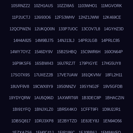
10SRNZZ2
10ZH1AUS
10ZZI8A5
1103WHO1
11MGVORK
11P2UCTJ
126I93O6
12FS3WHV
12HZ1JWW
12K469CE
12QCPWZN
12UKQO0N
133P7UOC
13COV7L8
14GYHZ3D
14H4A825
14M9BJ75
14NJ13LJ
14PRJLGB
14PRLC85
14WY7OYZ
1546DY9V
15B2SHBQ
15C9WR6H
160ON64P
16P9KSF6
16SBWI43
16U7RZJT
179PIGYE
17HG5UY8
17SO7X9S
17UXEZ2B
17VE7UAW
181QKVNV
18FL2H11
18UVF9V8
19CWX8Y9
19S0NNZV
19SYNG2F
19V5GFDB
19YDYQRW
1AU5Q96D
1AXWRT6R
1B3DEC8P
1BHACZIN
1BI91YFQ
1BNJXLZ0
1BR5X4KO
1CFFT9FI
1D9U2JR1
1DBSQ817
1DRJ3XP8
1E2BYTZD
1E8JEY8J
1EN94O56
1EZXAZS6
1FH0C41J
1FIP186C
1FJ0BB6J
1FM8AVFQ