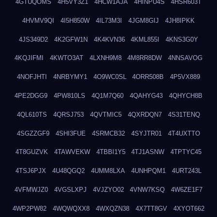
4GTUQOMS
4H5VY3Z1
4HCW1AJA
4HINPU4S
4HSR603T
4HVMV9QI
4I5H850W
4IL73M3I
4JGM8GIJ
4JH8IPKK
4JS349D2
4K2GFW1N
4K4KVN36
4KML855I
4KNS3G0Y
4KQJIFMI
4KWTO3AT
4LXNH9M8
4M8RR8DW
4NNSAVOG
4NOFJHTI
4NRBYMY1
4O9WC0SL
4ORR508B
4P5VX889
4PE2DGG9
4PW810LS
4Q1M7Q60
4QAHYG43
4QHYCH8B
4QL610TS
4QRSJ753
4QVTMIC5
4QXRDQN7
4S31TENQ
4SGZZGF9
4SHI3FUE
4SRMCB32
4SYJTR01
4T4UXTTO
4T8GUZVK
4TAWVEKW
4TBBI1Y5
4TJ1ASNW
4TPTYC45
4TSJ6PJX
4U48QGQ2
4UMM8LXA
4UNHPQM1
4URT243L
4VFMWJZ0
4VGSLXPJ
4VJZYO02
4VNW7KSQ
4W6ZE1F7
4WP2PW82
4WQWQXX8
4WXQZN38
4X7TT8GV
4XYOT662