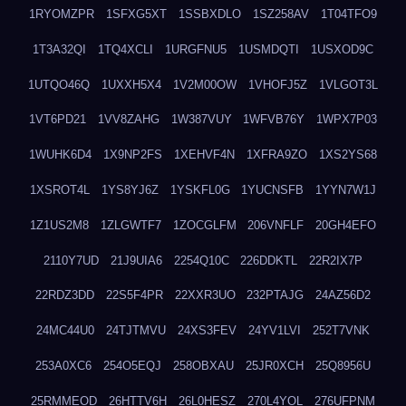
1RYOMZPR
1SFXG5XT
1SSBXDLO
1SZ258AV
1T04TFO9
1T3A32QI
1TQ4XCLI
1URGFNU5
1USMDQTI
1USXOD9C
1UTQO46Q
1UXXH5X4
1V2M00OW
1VHOFJ5Z
1VLGOT3L
1VT6PD21
1VV8ZAHG
1W387VUY
1WFVB76Y
1WPX7P03
1WUHK6D4
1X9NP2FS
1XEHVF4N
1XFRA9ZO
1XS2YS68
1XSROT4L
1YS8YJ6Z
1YSKFL0G
1YUCNSFB
1YYN7W1J
1Z1US2M8
1ZLGWTF7
1ZOCGLFM
206VNFLF
20GH4EFO
2110Y7UD
21J9UIA6
2254Q10C
226DDKTL
22R2IX7P
22RDZ3DD
22S5F4PR
22XXR3UO
232PTAJG
24AZ56D2
24MC44U0
24TJTMVU
24XS3FEV
24YV1LVI
252T7VNK
253A0XC6
254O5EQJ
258OBXAU
25JR0XCH
25Q8956U
25RMMEOD
26HTTV6H
26L0HESZ
270L4YOL
276UFPNM