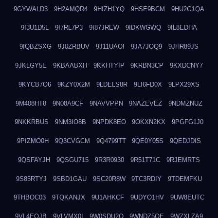
9GYWALD3
9H2AMQR4
9HIZH1YQ
9HSE9BCM
9HU2G1QA
9I3U1D5L
9I7RL7P3
9I87JREW
9IDKWGWQ
9IL8EDHA
9IQBZSXG
9J0ZRBUV
9J11UAOI
9JA7JOQ9
9JHR89JS
9JKLGY5E
9KBAABXH
9KKHTYIP
9KRBN3CP
9KXDCNY7
9KYCB7O6
9KZY0X2M
9LDELS8R
9LI6FD0X
9LPX29XS
9M408HT8
9N08A9CF
9NAVVPPN
9NAZEVEZ
9NDMZNUZ
9NKKRBUS
9NM3IO8B
9NPDK8EO
9OKXN2KX
9PGFG1J0
9PIZMO0H
9Q3CVGCM
9Q4799TT
9QE0Y05S
9QEDJDIS
9QSFAYJH
9QSGU715
9R3R0930
9R51T71C
9RJEMRTS
9S85RTYJ
9SBD1GAU
9SC20R8W
9TC3RDIY
9TDEMFKU
9THBOC03
9TQKANJX
9U1AHKCF
9UDYO1HV
9UW8EUTC
9VL4EOJB
9VLVMX0I
9W0SDU2O
9WNDZ5OE
9WZXLZA9