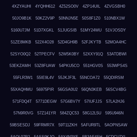
4XZYAUHI
4YQHH612
4Z52SO0V
4ZP14UIL
4ZVGSBH0
50JO9B1K
50KZ2V9P
50NNJN5E
50S8F1Z0
510NBX1W
5160U7JM
51D7XGKL
51JUGSIB
51MY24WU
51VJOSDY
51ZE8MKB
522X4O28
52D4GH9B
52FJKYTB
52MOA4HC
52SYO0Q2
52TPECFV
52W5K0BY
52XXY91Q
53ATDBWI
53EKZAMH
53Z8FUAW
54PKU5CO
551HGV0S
553WPS4S
55FLR3W1
55IE9L4V
55JKJF3L
55NCOA72
55QDIRSM
55XAQHMU
56975PIR
56GSA0U2
56QN3KEB
56SCV4BG
571FDQ4T
5771DEGW
57G6BV7Y
57IUFJJS
57LA2HJ6
57N9R0VG
57Z141YR
584ZQC53
58G12L5U
595U946N
59BSESDJ
59FRMR7X
59T11ZKH
5AFUR9TL
5AOPNSAW
5AQL07P2
5ASS9KJO
5AY4N3YE
5B3AF4SH
5CDCU7YL