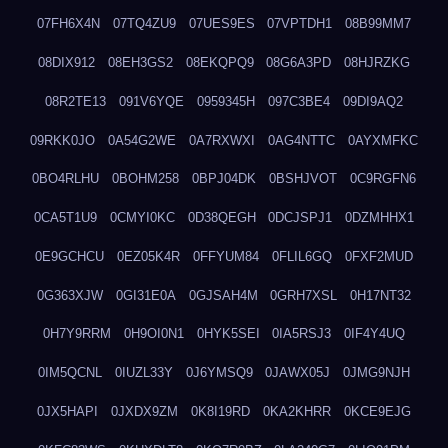
07FH6X4N
07TQ4ZU9
07UES9ES
07VPTDH1
08B99MM7
08DIX912
08EH3GS2
08EKQPQ9
08G6A3PD
08HJRZKG
08R2TE13
091V6YQE
0959345H
097C3BE4
09DI9AQ2
09RKK0JO
0A54G2WE
0A7RXWXI
0AG4NTTC
0AYXMFKC
0BO4RLHU
0BOHM258
0BPJ04DK
0BSHJVOT
0C9RGFN6
0CA5T1U9
0CMYI0KC
0D38QEGH
0DCJSPJ1
0DZMHHX1
0E9GCHCU
0EZ05K4R
0FFYUM84
0FLIL6GQ
0FXF2MUD
0G363XJW
0GI31E0A
0GJSAH4M
0GRH7XSL
0H17NT32
0H7Y9RRM
0H9OI0N1
0HYK5SEI
0IA5RSJ3
0IF4Y4UQ
0IM5QCNL
0IUZL33Y
0J6YMSQ9
0JAWX05J
0JMG9NJH
0JX5HAPI
0JXDX9ZM
0K8I19RD
0KA2KHRR
0KCE9EJG