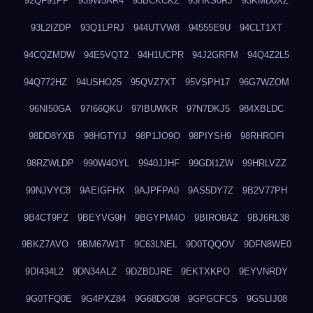
92QF91PP
939W5AR4
93BCKCKZ
93HKS0RJ
93KMD0XZ
93L2IZDP
93Q1LPRJ
944UTVW8
94555E9U
94CLT1XT
94CQZMDW
94E5VQT2
94H1UCPR
94J2GRFM
94Q4Z2L5
94Q772HZ
94USHO25
95QVZ7XT
95VSPH17
96G7WZOM
96NI50GA
97I66QKU
97IBUWKR
97N7DKJ5
984XBLDC
98DD8YXB
98HGTYIJ
98P1JO9O
98PIYSH9
98RHROFI
98RZWLDP
990W4OYL
9940JJHF
99GDI1ZW
99HRLVZZ
99NJVYC8
9AEIGFHX
9AJPFPA0
9AS5DY7Z
9B2V77PH
9B4CT9PZ
9BEYVG9H
9BGYPM4O
9BIRO8AZ
9BJ6RL38
9BKZ7AVO
9BM67W1T
9C63LNEL
9D0TQQOV
9DFN8WE0
9DI434L2
9DN34ALZ
9DZBDJRE
9EKTXKPO
9EYVNRDY
9G0TFQ0E
9G4PXZ84
9G68DG08
9GPGCFCS
9GSLIJ08