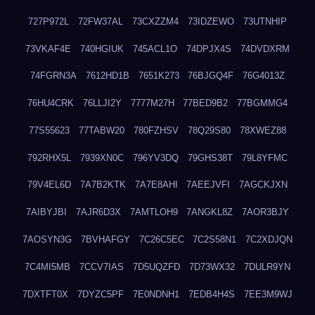
727P972L
72FW37AL
73CXZZM4
73IDZEWO
73UTNHIP
73VKAF4E
740HGIUK
745ACL1O
74DPJX4S
74DVDXRM
74FGRN3A
7612HD1B
7651K273
76BJGQ4F
76G4013Z
76HU4CRK
76LLJI2Y
7777M27H
77BED9B2
77BGMMG4
77S55623
77TABW20
780FZHSV
78Q29S80
78XWEZ88
792RHX5L
7939XN0C
796YV3DQ
79GHS38T
79L8YFMC
79V4EL6D
7A7B2KTK
7A7E8AHI
7AEEJVFI
7AGCKJXN
7AIBYJBI
7AJR6D3X
7AMTLOH9
7ANGKL8Z
7AOR3BJY
7AOSYN3G
7BVHAFGY
7C26C5EC
7C2S58N1
7C2XDJQN
7C4MI5MB
7CCV7IAS
7D5UQZFD
7D73WX32
7DULR9YN
7DXTFT0X
7DYZC5PF
7E0NDNH1
7EDB4H4S
7EE3M9WJ