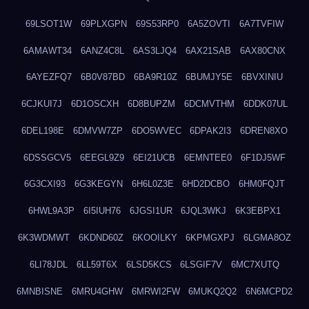
69LSOT1W
69PLXGPN
69S53RP0
6A5ZOVTI
6A7TVFIW
6AMAWT34
6ANZ4C8L
6AS3LJQ4
6AX21SAB
6AX80CNX
6AYEZFQ7
6B0V87BD
6BA9R10Z
6BUMJY5E
6BVXINIU
6CJKUI7J
6D1OSCXH
6D8BUPZM
6DCMVTHM
6DDK07UL
6DEL198E
6DMVW7ZP
6DO5WVEC
6DPAK2I3
6DREN8XO
6DSSGCV5
6EEGL9Z9
6EI21UCB
6EMNTEE0
6F1DJ5WF
6G3CXI93
6G3KEGYN
6H6L0Z3E
6HD2DCBO
6HM0FQJT
6HWL9A3P
6I5IUH76
6JGSI1UR
6JQL3WKJ
6K3EBPX1
6K3WDMWT
6KDND60Z
6KOOILKY
6KPMGXPJ
6LGMA8OZ
6LI78JDL
6LL59T6X
6LSD5KCS
6LSGIF7V
6MC7XUTQ
6MNBISNE
6MRU4GHW
6MRWI2FW
6MUKQ2Q2
6N6MCPD2