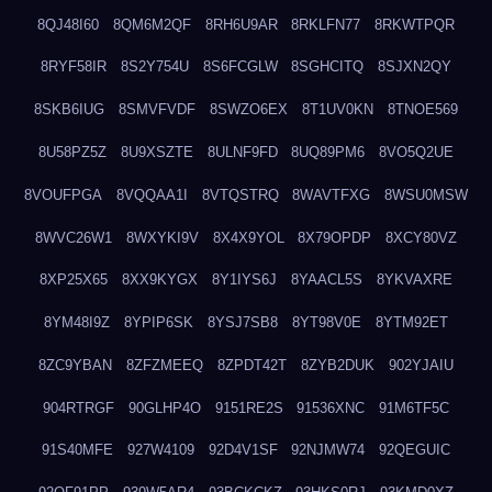
8QJ48I60
8QM6M2QF
8RH6U9AR
8RKLFN77
8RKWTPQR
8RYF58IR
8S2Y754U
8S6FCGLW
8SGHCITQ
8SJXN2QY
8SKB6IUG
8SMVFVDF
8SWZO6EX
8T1UV0KN
8TNOE569
8U58PZ5Z
8U9XSZTE
8ULNF9FD
8UQ89PM6
8VO5Q2UE
8VOUFPGA
8VQQAA1I
8VTQSTRQ
8WAVTFXG
8WSU0MSW
8WVC26W1
8WXYKI9V
8X4X9YOL
8X79OPDP
8XCY80VZ
8XP25X65
8XX9KYGX
8Y1IYS6J
8YAACL5S
8YKVAXRE
8YM48I9Z
8YPIP6SK
8YSJ7SB8
8YT98V0E
8YTM92ET
8ZC9YBAN
8ZFZMEEQ
8ZPDT42T
8ZYB2DUK
902YJAIU
904RTRGF
90GLHP4O
9151RE2S
91536XNC
91M6TF5C
91S40MFE
927W4109
92D4V1SF
92NJMW74
92QEGUIC