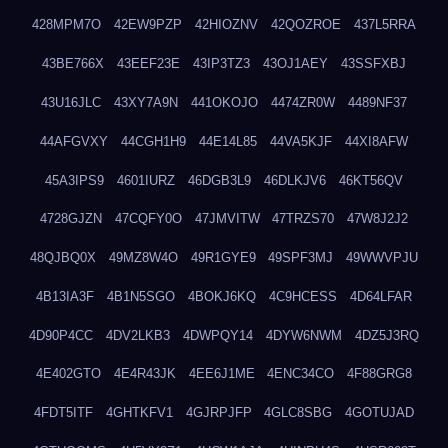
428MPM7O
42EW9PZP
42HIOZNV
42QOZROE
437L5RRA
43BE766X
43EEF23E
43IP3TZ3
43OJ1AEY
43SSFXBJ
43U16JLC
43XY7A9N
441OKOJO
4474ZR0W
4489NF37
44AFGVXY
44CGH1H9
44E14L85
44VA5KJF
44XI8AFW
45A3IPS9
4601IURZ
46DGB3L9
46DLKJV6
46KT56QV
4728GJZN
47CQFY0O
47JMVITW
47TRZS70
47W8J2J2
48QJBQ0X
49MZ8W4O
49R1GYE9
49SPF3MJ
49WWVPJU
4B13IA3F
4B1N5SGO
4BOKJ6KQ
4C9HCESS
4D64LFAR
4D90P4CC
4DV2LKB3
4DWPQY14
4DYW6NWM
4DZ5J3RQ
4E402GTO
4E4R43JK
4EE6J1ME
4ENC34CO
4F88GRG8
4FDT5ITF
4GHTKFV1
4GJRPJFP
4GLC8SBG
4GOTUJAD