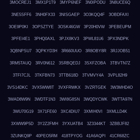
3MOCREJ1
3MX1P1T9
3MYP6NEF
3N0IPODU
3N8UCE6Q
3NE5SFF6
3NH0FX33
3NISGAEP
3O3KQQ4F
3OBDFAXI
3OE9P0KI
3OPSZTYE
3OSK46GW
3P20H0VW
3PEBEUPM
3PFEI4E1
3PHQ0AXL
3PJX8KV3
3PWL81U6
3PX3NDPK
3QBNPSU7
3QPKYD3H
3R660UUO
3R8OBY8R
3RJJOB51
3RM5TAUQ
3RV0N612
3SRBQEDJ
3SXFZOBA
3TBVTN7Z
3TFI7CJL
3TKFBN73
3TTB618D
3TVMVY4A
3VPL82H9
3VS14DKC
3VX5WW8T
3VXFRWKX
3VZRTGEK
3W3MHD4O
3WAD8W9N
3WDTF1N3
3WI8G8SN
3WQDYCWK
3WTTA97N
3WU70G19
3X71FE60
3XC4DIU7
3XMIH0VI
3XMLLD4K
3XWW9P5D
3Y2Z2FMH
3YXUATB4
3Z3344KT
3ZBBJF82
3ZUNKQ9P
40PEO5RM
418TPYOG
41A6AQPI
41CR68ZC