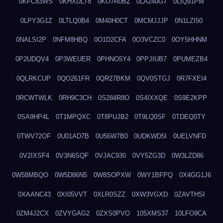
0KFC83WS
0KHXDLT8
0KO7R0BZ
0LA240G7
0LIQ91PM
0LPY3G1Z
0LTLQ0B4
0M40H0CT
0MCMJJJP
0N1LZI50
0NALSI2P
0NFM8HBQ
0O1D2CFA
0O3VCZC0
0OY5HHNM
0P2UDQV4
0P3WEUER
0PHNO5Y4
0PPJIUB7
0PUMEZB4
0QLRKCUP
0QO261FR
0QR27BKM
0QV0STGJ
0R7FXEI4
0RCWTWLK
0RH9C3CH
0S284R8O
0S4IXXQE
0S9E2KPP
0SA9HP4L
0T1MPQXC
0T8PUJB2
0T9LQ0SF
0TDEQ0TY
0TWV72OF
0U01AD7B
0U56W7B0
0UDKWD5I
0UELVNFD
0V2IXSF4
0V3N6SQF
0VJAC930
0VY5ZG3D
0W3LZD86
0W58MBQO
0W5D86N5
0W8SOPXW
0WY1BFPQ
0X4GG1J6
0XAANC43
0XI05VVT
0XLR0SZZ
0XW3VGXD
0ZAVTHSI
0ZM4J2CX
0ZVYGAG2
0ZXS0PVO
105XMS37
10LFO9CA