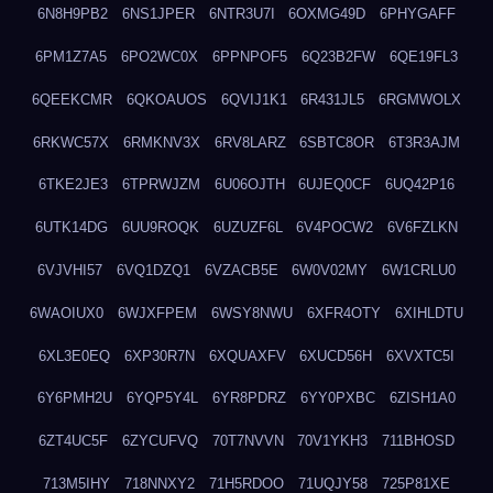
6N8H9PB2
6NS1JPER
6NTR3U7I
6OXMG49D
6PHYGAFF
6PM1Z7A5
6PO2WC0X
6PPNPOF5
6Q23B2FW
6QE19FL3
6QEEKCMR
6QKOAUOS
6QVIJ1K1
6R431JL5
6RGMWOLX
6RKWC57X
6RMKNV3X
6RV8LARZ
6SBTC8OR
6T3R3AJM
6TKE2JE3
6TPRWJZM
6U06OJTH
6UJEQ0CF
6UQ42P16
6UTK14DG
6UU9ROQK
6UZUZF6L
6V4POCW2
6V6FZLKN
6VJVHI57
6VQ1DZQ1
6VZACB5E
6W0V02MY
6W1CRLU0
6WAOIUX0
6WJXFPEM
6WSY8NWU
6XFR4OTY
6XIHLDTU
6XL3E0EQ
6XP30R7N
6XQUAXFV
6XUCD56H
6XVXTC5I
6Y6PMH2U
6YQP5Y4L
6YR8PDRZ
6YY0PXBC
6ZISH1A0
6ZT4UC5F
6ZYCUFVQ
70T7NVVN
70V1YKH3
711BHOSD
713M5IHY
718NNXY2
71H5RDOO
71UQJY58
725P81XE