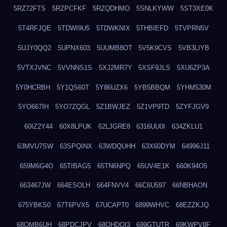
5RZ72FTS
5RZPCFKF
5RZQDHMO
5SNLKYWW
5ST3XE0K
5T4RFJQE
5TDWI9U5
5TDWKNIX
5THBIEFD
5TVPRN5V
5UJY0QQ2
5UPNX603
5UUMB8OT
5V5K9CVS
5VB3LIYB
5VTXJVNC
5VVNNS1S
5XJ2MR7Y
5XSF9JLS
5XU6ZP3A
5Y0HCRBH
5Y1QS60T
5Y86UZX6
5YB5BBQM
5YHM530M
5YO667IH
5YO7ZQGL
5Z1BWJEZ
5Z1VP9TD
5ZYFJGV9
60IZ2Y44
60X8LPUK
62LJGRE8
6316UU0I
634ZKLU1
63MVU7SW
63SPQINX
63WDQUHH
63X60DYM
64996J11
659M6G4O
65TIBAG5
65TN6NPQ
65UV4E1K
660K94O5
663467JW
664ESOLH
664FNVV4
66C6U597
66NBHAON
675YBKS0
67T6PVX5
67UCAPT0
6899WHVC
68EZZKJQ
68OMB6UH
68PDCJPV
68QHDOI3
699GTUTR
69KWPV8F