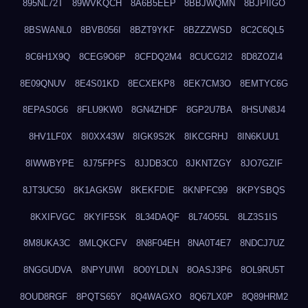
895NL72T
89WVKQCH
8A6B5EEP
8BBJWQMN
8BJPIIGO
8BSWANL0
8BVB056I
8BZT9YKF
8BZZZWSD
8C2C6QL5
8C6H1X9Q
8CEG9O6P
8CFDQ2M4
8CUCG2I2
8D8ZOZI4
8E09QNUV
8E4S01KD
8ECXEKP8
8EK7CM3O
8EMTYC6G
8EPAS0G6
8FLU9KW0
8GN4ZHDF
8GP2U7BA
8HSUN8J4
8HV1LF0X
8I0XX43W
8IGK9S2K
8IKCGRHJ
8IN6KUU1
8IWWBYPE
8J75FPFS
8JJDB3C0
8JKNTZGY
8JO7GZIF
8JT3UC50
8K1AGK5W
8KEKFDIE
8KNPFC99
8KPYSBQS
8KXIFVGC
8KYIF5SK
8L34DAQF
8L74O55L
8LZ3S1IS
8M8UKA3C
8MLQKCFV
8N8F04EH
8NA0T4E7
8NDCJ7UZ
8NGGUDVA
8NPYUIWI
8O0YLDLN
8OASJ3P6
8OL9RU5T
8OUD8RGF
8PQTS65Y
8Q4WAGXO
8Q67LX0P
8Q89HRM2