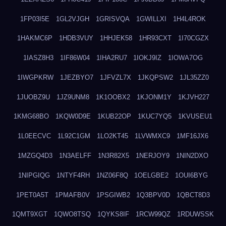
1FP03I5E
1GL2VJGH
1GRISVQA
1GWILLXI
1H4L4ROK
1HAKMC6P
1HDB3VUY
1HHJEK58
1HR93CXT
1I70CGZX
1IASZ8H3
1IF86W04
1IHA2RU7
1IOKJ9IZ
1IOWA7OG
1IWGPKRW
1JEZBYO7
1JFVZL7X
1JKQPSW2
1JL35ZZ0
1JUOBZ9U
1JZ9UNM8
1K1OOBX2
1KJONM1Y
1KJVH227
1KMG68BO
1KQW0D9E
1KUB22OP
1KUC7YQ5
1KVUSEU1
1L0EECVC
1L92C1GM
1LO2KT45
1LVWMXC9
1MF16JX6
1MZGQ4D3
1N3AELFF
1N3R82X5
1NERJOY9
1NIN2DXO
1NIPGIQG
1NTYF4RH
1NZ06F8Q
1OELGBE2
1OUI6BYG
1PET0A5T
1PMAFB0V
1PSGIWB2
1Q3BPV0D
1QBCT8D3
1QMT9XGT
1QWO8TSQ
1QYKS8IF
1RCW99QZ
1RDUWSSK