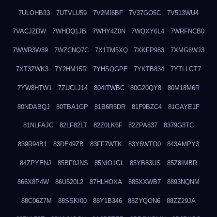
7ULOHB33
7UTVLU59
7V2MI6BF
7V37GO5C
7V513WU4
7VACJZDW
7WHDQ1JB
7WHY4Z0N
7WQXY6L4
7WRFNCB0
7WWR3W39
7WZCNQ7C
7X1TM5XQ
7XKFP983
7XMG6WJ3
7XT3ZWK3
7Y2HM15R
7YHSQGPE
7YKTB834
7YTLLGT7
7YW8HTW1
7ZUCLJ14
804ITWBC
80G20QY8
80M18M6R
80NDABQJ
80TBA1GP
81B6R5DR
81F9BZC4
81GAYE1F
81NLFAJC
82LF82LT
82Z0LK6F
82ZPA837
8379G3TC
839R94B1
83DE49ZB
83FF7WTK
83Y6WTO0
843AMPY3
84ZPYENJ
85BF0JNS
85NIO1GL
85YB83US
85Z8IMBR
866X8P4W
86U520L2
87HLHOXA
885XXWB7
8893NQNM
88C06Z7M
88SSKI00
88Y1B346
88ZYQON6
88ZZ29JA