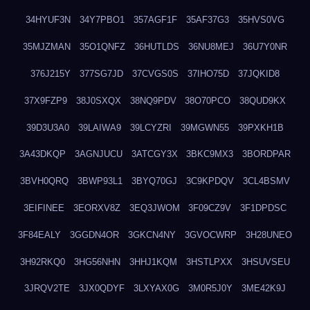
34HYUF3N
34Y7PBO1
357AGF1F
35AF37G3
35HVS0VG
35MJZMAN
35O1QNFZ
36HUTLDS
36NU8MEJ
36U7Y0NR
376J215Y
377SG7JD
37CVGS0S
37IHO75D
37JQKID8
37X9FZP9
38J0SXQX
38NQ9PDV
38O70PCO
38QUD9KX
39D3U3A0
39LAIWA9
39LCYZRI
39MGWN55
39PXKH1B
3A43DKQP
3AGNJUCU
3ATCGY3X
3BKC9MX3
3BORDPAR
3BVH0QRQ
3BWP93L1
3BYQ70GJ
3C9KPDQV
3CL4BSMV
3EIFINEE
3EORXV8Z
3EQ3JWOM
3F09CZ9V
3F1DPDSC
3F84EALY
3GGDN4OR
3GKCN4NY
3GVOCWRP
3H28UNEO
3H92RKQ0
3HG56NHN
3HHJ1KQM
3HSTLPXX
3HSUVSEU
3JRQV2TE
3JX0QDYF
3LXYAX0G
3M0R5J0Y
3ME42K9J