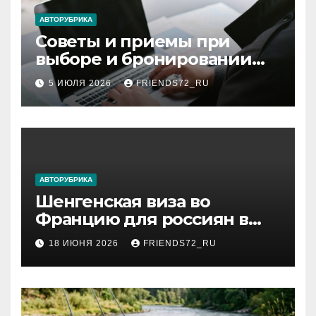
ki
АВТОРУБРИКА
Советы и приемы при
выборе и бронировании
авиабилетов
5 ИЮЛЯ 2026
FRIENDS72_RU
АВТОРУБРИКА
Шенгенская виза во
Францию для россиян в
2026 году: сроки от 3 дней
18 ИЮНЯ 2026
FRIENDS72_RU
и список необходимых
документов