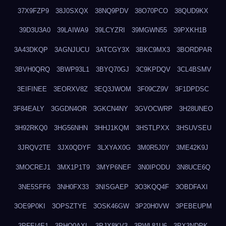
37X9FZP9
38J0SXQX
38NQ9PDV
38O70PCO
38QUD9KX
39D3U3A0
39LAIWA9
39LCYZRI
39MGWN55
39PXKH1B
3A43DKQP
3AGNJUCU
3ATCGY3X
3BKC9MX3
3BORDPAR
3BVH0QRQ
3BWP93L1
3BYQ70GJ
3C9KPDQV
3CL4BSMV
3EIFINEE
3EORXV8Z
3EQ3JWOM
3F09CZ9V
3F1DPDSC
3F84EALY
3GGDN4OR
3GKCN4NY
3GVOCWRP
3H28UNEO
3H92RKQ0
3HG56NHN
3HHJ1KQM
3HSTLPXX
3HSUVSEU
3JRQV2TE
3JX0QDYF
3LXYAX0G
3M0R5J0Y
3ME42K9J
3MOCREJ1
3MX1P1T9
3MYP6NEF
3N0IPODU
3N8UCE6Q
3NE5SFF6
3NH0FX33
3NISGAEP
3O3KQQ4F
3OBDFAXI
3OE9P0KI
3OPSZTYE
3OSK46GW
3P20H0VW
3PEBEUPM
3PFEI4E1
3PHQ0AXL
3PJX8KV3
3PWL81U6
3PX3NDPK