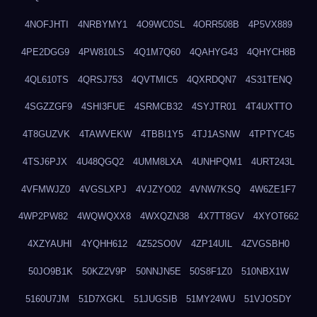
4NOFJHTI
4NRBYMY1
4O9WC0SL
4ORR508B
4P5VX889
4PE2DGG9
4PW810LS
4Q1M7Q60
4QAHYG43
4QHYCH8B
4QL610TS
4QRSJ753
4QVTMIC5
4QXRDQN7
4S31TENQ
4SGZZGF9
4SHI3FUE
4SRMCB32
4SYJTR01
4T4UXTTO
4T8GUZVK
4TAWVEKW
4TBBI1Y5
4TJ1ASNW
4TPTYC45
4TSJ6PJX
4U48QGQ2
4UMM8LXA
4UNHPQM1
4URT243L
4VFMWJZ0
4VGSLXPJ
4VJZYO02
4VNW7KSQ
4W6ZE1F7
4WP2PW82
4WQWQXX8
4WXQZN38
4X7TT8GV
4XYOT662
4XZYAUHI
4YQHH612
4Z52SO0V
4ZP14UIL
4ZVGSBH0
50JO9B1K
50KZ2V9P
50NNJN5E
50S8F1Z0
510NBX1W
5160U7JM
51D7XGKL
51JUGSIB
51MY24WU
51VJOSDY