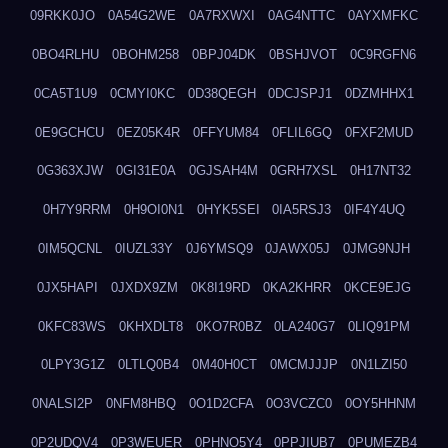
09RKK0JO
0A54G2WE
0A7RXWXI
0AG4NTTC
0AYXMFKC
0BO4RLHU
0BOHM258
0BPJ04DK
0BSHJVOT
0C9RGFN6
0CA5T1U9
0CMYI0KC
0D38QEGH
0DCJSPJ1
0DZMHHX1
0E9GCHCU
0EZ05K4R
0FFYUM84
0FLIL6GQ
0FXF2MUD
0G363XJW
0GI31E0A
0GJSAH4M
0GRH7XSL
0H17NT32
0H7Y9RRM
0H9OI0N1
0HYK5SEI
0IA5RSJ3
0IF4Y4UQ
0IM5QCNL
0IUZL33Y
0J6YMSQ9
0JAWX05J
0JMG9NJH
0JX5HAPI
0JXDX9ZM
0K8I19RD
0KA2KHRR
0KCE9EJG
0KFC83WS
0KHXDLT8
0KO7R0BZ
0LA240G7
0LIQ91PM
0LPY3G1Z
0LTLQ0B4
0M40H0CT
0MCMJJJP
0N1LZI50
0NALSI2P
0NFM8HBQ
0O1D2CFA
0O3VCZC0
0OY5HHNM
0P2UDQV4
0P3WEUER
0PHNO5Y4
0PPJIUB7
0PUMEZB4