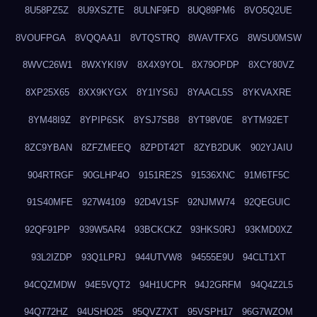
8U58PZ5Z
8U9XSZTE
8ULNF9FD
8UQ89PM6
8VO5Q2UE
8VOUFPGA
8VQQAA1I
8VTQSTRQ
8WAVTFXG
8WSU0MSW
8WVC26W1
8WXYKI9V
8X4X9YOL
8X79OPDP
8XCY80VZ
8XP25X65
8XX9KYGX
8Y1IYS6J
8YAACL5S
8YKVAXRE
8YM48I9Z
8YPIP6SK
8YSJ7SB8
8YT98V0E
8YTM92ET
8ZC9YBAN
8ZFZMEEQ
8ZPDT42T
8ZYB2DUK
902YJAIU
904RTRGF
90GLHP4O
9151RE2S
91536XNC
91M6TF5C
91S40MFE
927W4109
92D4V1SF
92NJMW74
92QEGUIC
92QF91PP
939W5AR4
93BCKCKZ
93HKS0RJ
93KMD0XZ
93L2IZDP
93Q1LPRJ
944UTVW8
94555E9U
94CLT1XT
94CQZMDW
94E5VQT2
94H1UCPR
94J2GRFM
94Q4Z2L5
94Q772HZ
94USHO25
95QVZ7XT
95VSPH17
96G7WZOM