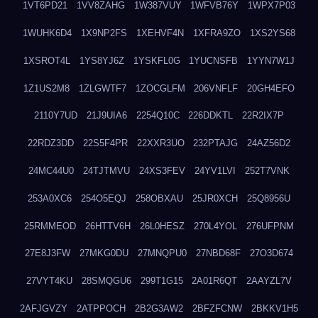
1VT6PD21
1VV8ZAHG
1W387VUY
1WFVB76Y
1WPX7P03
1WUHK6D4
1X9NP2FS
1XEHVF4N
1XFRA9ZO
1XS2YS68
1XSROT4L
1YS8YJ6Z
1YSKFL0G
1YUCNSFB
1YYN7W1J
1Z1US2M8
1ZLGWTF7
1ZOCGLFM
206VNFLF
20GH4EFO
2110Y7UD
21J9UIA6
2254Q10C
226DDKTL
22R2IX7P
22RDZ3DD
22S5F4PR
22XXR3UO
232PTAJG
24AZ56D2
24MC44U0
24TJTMVU
24XS3FEV
24YV1LVI
252T7VNK
253A0XC6
254O5EQJ
258OBXAU
25JR0XCH
25Q8956U
25RMMEOD
26HTTV6H
26L0HESZ
270L4YOL
276UFPNM
27E8J3FW
27MKG0DU
27MNQPU0
27NBD68F
27O3D674
27VYT4KU
28SMQGU6
299T1G15
2A01R6QT
2AAYZL7V
2AFJGVZY
2ATPPOCH
2B2G3AW2
2BFZFCNW
2BKKV1H5