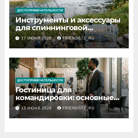
ДОСТОПРИМЕЧАТЕЛЬНОСТИ
Инструменты и аксессуары
для спиннинговой
рыбалки: назначение и
17 ИЮНЯ 2026
FRIENDS72_RU
типы
ДОСТОПРИМЕЧАТЕЛЬНОСТИ
Гостиница для
командировки: основные
критерии выбора
15 ИЮНЯ 2026
FRIENDS72_RU