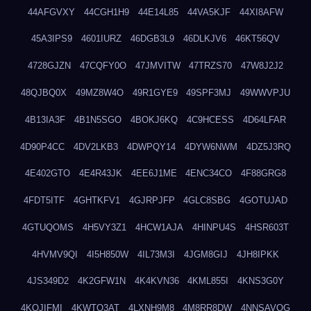
44AFGVXY
44CGH1H9
44E14L85
44VA5KJF
44XI8AFW
45A3IPS9
4601IURZ
46DGB3L9
46DLKJV6
46KT56QV
4728GJZN
47CQFY0O
47JMVITW
47TRZS70
47W8J2J2
48QJBQ0X
49MZ8W4O
49R1GYE9
49SPF3MJ
49WWVPJU
4B13IA3F
4B1N5SGO
4BOKJ6KQ
4C9HCESS
4D64LFAR
4D90P4CC
4DV2LKB3
4DWPQY14
4DYW6NWM
4DZ5J3RQ
4E402GTO
4E4R43JK
4EE6J1ME
4ENC34CO
4F88GRG8
4FDT5ITF
4GHTKFV1
4GJRPJFP
4GLC8SBG
4GOTUJAD
4GTUQOMS
4H5VY3Z1
4HCW1AJA
4HINPU4S
4HSR603T
4HVMV9QI
4I5H850W
4IL73M3I
4JGM8GIJ
4JH8IPKK
4JS349D2
4K2GFW1N
4K4KVN36
4KML855I
4KNS3G0Y
4KQJIFMI
4KWTO3AT
4LXNH9M8
4M8RR8DW
4NNSAVOG