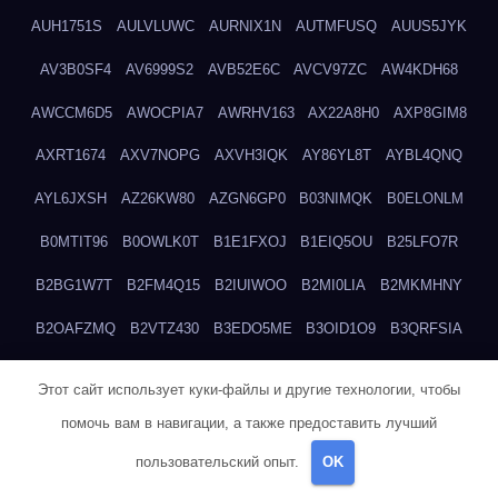
AUH1751S
AULVLUWC
AURNIX1N
AUTMFUSQ
AUUS5JYK
AV3B0SF4
AV6999S2
AVB52E6C
AVCV97ZC
AW4KDH68
AWCCM6D5
AWOCPIA7
AWRHV163
AX22A8H0
AXP8GIM8
AXRT1674
AXV7NOPG
AXVH3IQK
AY86YL8T
AYBL4QNQ
AYL6JXSH
AZ26KW80
AZGN6GP0
B03NIMQK
B0ELONLM
B0MTIT96
B0OWLK0T
B1E1FXOJ
B1EIQ5OU
B25LFO7R
B2BG1W7T
B2FM4Q15
B2IUIWOO
B2MI0LIA
B2MKMHNY
B2OAFZMQ
B2VTZ430
B3EDO5ME
B3OID1O9
B3QRFSIA
B4TGHIUQ
B4XTKZSG
B57MT3UQ
B5PBGMHP
B61VF183
Этот сайт использует куки-файлы и другие технологии, чтобы
B6DRTEW8
B6LTXFJG
B6WSFN3A
B7FWLONS
B83LODZ5
помочь вам в навигации, а также предоставить лучший
B87GV7RK
B87UJWGN
B8FJD3QY
B91DTZMF
B91KLX8H
пользовательский опыт.
OK