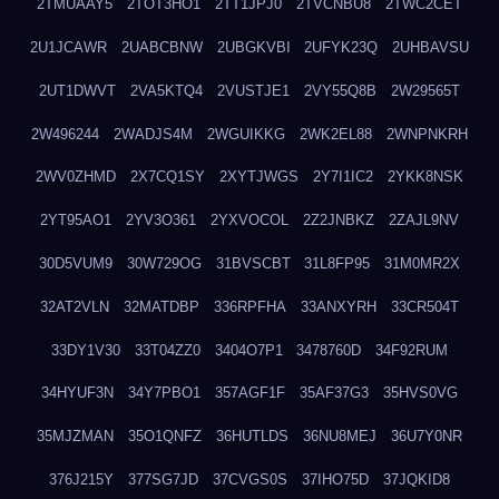
2TMUAAY5
2TOT3HO1
2TT1JPJ0
2TVCNBU8
2TWC2CET
2U1JCAWR
2UABCBNW
2UBGKVBI
2UFYK23Q
2UHBAVSU
2UT1DWVT
2VA5KTQ4
2VUSTJE1
2VY55Q8B
2W29565T
2W496244
2WADJS4M
2WGUIKKG
2WK2EL88
2WNPNKRH
2WV0ZHMD
2X7CQ1SY
2XYTJWGS
2Y7I1IC2
2YKK8NSK
2YT95AO1
2YV3O361
2YXVOCOL
2Z2JNBKZ
2ZAJL9NV
30D5VUM9
30W729OG
31BVSCBT
31L8FP95
31M0MR2X
32AT2VLN
32MATDBP
336RPFHA
33ANXYRH
33CR504T
33DY1V30
33T04ZZ0
3404O7P1
3478760D
34F92RUM
34HYUF3N
34Y7PBO1
357AGF1F
35AF37G3
35HVS0VG
35MJZMAN
35O1QNFZ
36HUTLDS
36NU8MEJ
36U7Y0NR
376J215Y
377SG7JD
37CVGS0S
37IHO75D
37JQKID8