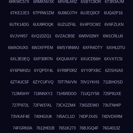
6RKWC57X
6RMKNV3X
6RV8LARZ
6SBTC8OR
6T3R3AJM
6TKE2JE3
6TPRWJZM
6U06OJTH
6UJEQ0CF
6UQ42P16
6UTK14DG
6UU9ROQK
6UZUZF6L
6V4POCW2
6V6FZLKN
6VJVHI57
6VQ1DZQ1
6VZACB5E
6W0V02MY
6W1CRLU0
6WAOIUX0
6WJXFPEM
6WSY8NWU
6XFR4OTY
6XIHLDTU
6XL3E0EQ
6XP30R7N
6XQUAXFV
6XUCD56H
6XVXTC5I
6Y6PMH2U
6YQP5Y4L
6YR8PDRZ
6YY0PXBC
6ZISH1A0
6ZT4UC5F
6ZYCUFVQ
70T7NVVN
70V1YKH3
711BHOSD
713M5IHY
718NNXY2
71H5RDOO
71UQJY58
725P81XE
727P972L
72FW37AL
73CXZZM4
73IDZEWO
73UTNHIP
73VKAF4E
740HGIUK
745ACL1O
74DPJX4S
74DVDXRM
74FGRN3A
7612HD1B
7651K273
76BJGQ4F
76G4013Z