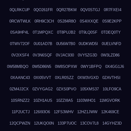
0QLRKCUP
0QO261FR
0QR27BKM
0QV0STGJ
0R7FXEI4
0RCWTWLK
0RH9C3CH
0S284R8O
0S4IXXQE
0S9E2KPP
0SA9HP4L
0T1MPQXC
0T8PUJB2
0T9LQ0SF
0TDEQ0TY
0TWV72OF
0U01AD7B
0U56W7B0
0UDKWD5I
0UELVNFD
0V2IXSF4
0V3N6SQF
0VJAC930
0VY5ZG3D
0W3LZD86
0W58MBQO
0W5D86N5
0W8SOPXW
0WY1BFPQ
0X4GG1J6
0XAANC43
0XI05VVT
0XLR0SZZ
0XW3VGXD
0ZAVTHSI
0ZM4J2CX
0ZVYGAG2
0ZXS0PVO
105XMS37
10LFO9CA
10SRNZZ2
10ZH1AUS
10ZZI8A5
1103WHO1
11MGVORK
11P2UCTJ
126I93O6
12FS3WHV
12HZ1JWW
12K469CE
12QCPWZN
12UKQO0N
133P7UOC
13COV7L8
14GYHZ3D