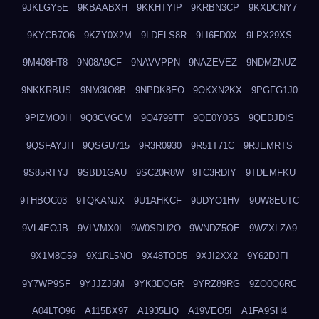
9JKLGY5E
9KBAABXH
9KKHTYIP
9KRBN3CP
9KXDCNY7
9KYCB7O6
9KZY0X2M
9LDELS8R
9LI6FD0X
9LPX29XS
9M408HT8
9N08A9CF
9NAVVPPN
9NAZEVEZ
9NDMZNUZ
9NKKRBUS
9NM3IO8B
9NPDK8EO
9OKXN2KX
9PGFG1J0
9PIZMO0H
9Q3CVGCM
9Q4799TT
9QE0Y05S
9QEDJDIS
9QSFAYJH
9QSGU715
9R3R0930
9R51T71C
9RJEMRTS
9S85RTYJ
9SBD1GAU
9SC20R8W
9TC3RDIY
9TDEMFKU
9THBOC03
9TQKANJX
9U1AHKCF
9UDYO1HV
9UW8EUTC
9VL4EOJB
9VLVMX0I
9W0SDU2O
9WNDZ5OE
9WZXLZA9
9X1M8G59
9X1RL5NO
9X48TOD5
9XJI2XX2
9Y62DJFI
9Y7WP9SF
9YJJZJ6M
9YK3DQGR
9YRZ89RG
9ZO0Q6RC
A04LTO96
A115BX97
A1935LIQ
A19VEO5I
A1FA9SH4