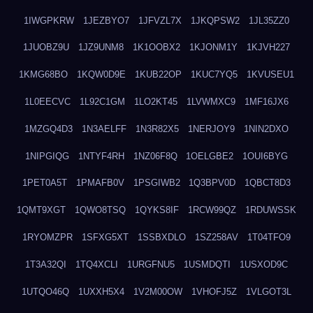
1IWGPKRW
1JEZBYO7
1JFVZL7X
1JKQPSW2
1JL35ZZ0
1JUOBZ9U
1JZ9UNM8
1K1OOBX2
1KJONM1Y
1KJVH227
1KMG68BO
1KQW0D9E
1KUB22OP
1KUC7YQ5
1KVUSEU1
1L0EECVC
1L92C1GM
1LO2KT45
1LVWMXC9
1MF16JX6
1MZGQ4D3
1N3AELFF
1N3R82X5
1NERJOY9
1NIN2DXO
1NIPGIQG
1NTYF4RH
1NZ06F8Q
1OELGBE2
1OUI6BYG
1PET0A5T
1PMAFB0V
1PSGIWB2
1Q3BPV0D
1QBCT8D3
1QMT9XGT
1QWO8TSQ
1QYKS8IF
1RCW99QZ
1RDUWSSK
1RYOMZPR
1SFXG5XT
1SSBXDLO
1SZ258AV
1T04TFO9
1T3A32QI
1TQ4XCLI
1URGFNU5
1USMDQTI
1USXOD9C
1UTQO46Q
1UXXH5X4
1V2M00OW
1VHOFJ5Z
1VLGOT3L