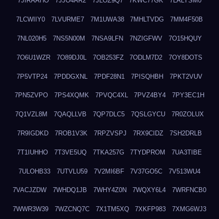
7JIRAAHO
7JJO4AR2
7JLOZ9Q7
7KWC77GK
7LALYSM0
7LCWIIY0
7LVURME7
7M1UWA38
7MHLTVDG
7MM4F50B
7NL020H5
7NS5N00M
7NSA9LFN
7NZIGFWV
7O15HQUY
7O6U1WZR
7O89DJ0L
7OB253FZ
7ODLM7D2
7OY8DOTS
7P5VTP24
7PDDGXNL
7PDF28N1
7PISQHBH
7PKT2VUV
7PN5ZVPO
7PS4XQMK
7PVQC4XL
7PVZ4BY4
7PY3EC1H
7Q1VZL8M
7QAQLLVB
7QP7DLC5
7QSLGYCU
7R0ZOLUX
7R9IGDKD
7ROB1V3K
7RPZVSPJ
7RX9CIDZ
7SH2DRLB
7T1IUHHO
7T3VE5UQ
7TKA257G
7TYDPROM
7UA3TIBE
7ULOHB33
7UTVLU59
7V2MI6BF
7V37GO5C
7V513WU4
7VACJZDW
7WHDQ1JB
7WHY4Z0N
7WQXY6L4
7WRFNCB0
7WWR3W39
7WZCNQ7C
7X1TM5XQ
7XKFP983
7XMG6WJ3