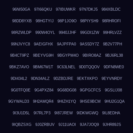
96NI50GA
97I66QKU
97IBUWKR
97N7DKJ5
984XBLDC
98DD8YXB
98HGTYIJ
98P1JO9O
98PIYSH9
98RHROFI
98RZWLDP
990W4OYL
9940JJHF
99GDI1ZW
99HRLVZZ
99NJVYC8
9AEIGFHX
9AJPFPA0
9AS5DY7Z
9B2V77PH
9B4CT9PZ
9BEYVG9H
9BGYPM4O
9BIRO8AZ
9BJ6RL38
9BKZ7AVO
9BM67W1T
9C63LNEL
9D0TQQOV
9DFN8WE0
9DI434L2
9DN34ALZ
9DZBDJRE
9EKTXKPO
9EYVNRDY
9G0TFQ0E
9G4PXZ84
9G68DG08
9GPGCFCS
9GSLIJ08
9GYWALD3
9H2AMQR4
9HIZH1YQ
9HSE9BCM
9HU2G1QA
9I3U1D5L
9I7RL7P3
9I87JREW
9IDKWGWQ
9IL8EDHA
9IQBZSXG
9J0ZRBUV
9J11UAOI
9JA7JOQ9
9JHR89JS