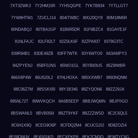
7XT3ZWK3
7Y2HM15R
7YHSQGPE
7YKTB834
7YTLLGT7
7YW8HTW1
7ZUCLJ14
804ITWBC
80G20QY8
80M18M6R
80NDABQJ
80TBA1GP
81B6R5DR
81F9BZC4
81GAYE1F
81NLFAJC
82LF82LT
82Z0LK6F
82ZPA837
8379G3TC
839R94B1
83DE49ZB
83FF7WTK
83Y6WTO0
843AMPY3
84ZPYENJ
85BF0JNS
85NIO1GL
85YB83US
85Z8IMBR
866X8P4W
86U520L2
87HLHOXA
885XXWB7
8893NQNM
88C06Z7M
88SSKI00
88Y1B346
88ZYQON6
88ZZ29JA
895NL72T
89WVKQCH
8A6B5EEP
8BBJWQMN
8BJPIIGO
8BSWANL0
8BVB056I
8BZT9YKF
8BZZZWSD
8C2C6QL5
8C6H1X9Q
8CEG9O6P
8CFDQ2M4
8CUCG2I2
8D8ZOZI4
8E09QNUV
8E4S01KD
8ECXEKP8
8EK7CM3O
8EMTYC6G