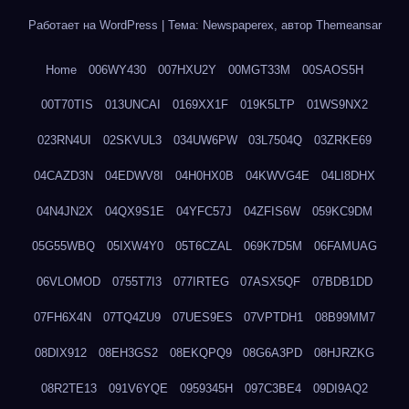
Работает на WordPress
|
Тема: Newspaperex, автор
Themeansar
Home
006WY430
007HXU2Y
00MGT33M
00SAOS5H
00T70TIS
013UNCAI
0169XX1F
019K5LTP
01WS9NX2
023RN4UI
02SKVUL3
034UW6PW
03L7504Q
03ZRKE69
04CAZD3N
04EDWV8I
04H0HX0B
04KWVG4E
04LI8DHX
04N4JN2X
04QX9S1E
04YFC57J
04ZFIS6W
059KC9DM
05G55WBQ
05IXW4Y0
05T6CZAL
069K7D5M
06FAMUAG
06VLOMOD
0755T7I3
077IRTEG
07ASX5QF
07BDB1DD
07FH6X4N
07TQ4ZU9
07UES9ES
07VPTDH1
08B99MM7
08DIX912
08EH3GS2
08EKQPQ9
08G6A3PD
08HJRZKG
08R2TE13
091V6YQE
0959345H
097C3BE4
09DI9AQ2