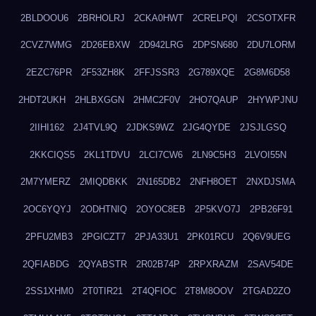
2BLDOOU6
2BRHOLRJ
2CKA0HWT
2CRELPQI
2CSOTXFR
2CVZ7WMG
2D26EBXW
2D942LRG
2DPSN680
2DU7LORM
2EZC76PR
2F53ZH8K
2FFJSSR3
2G789XQE
2G8M6D58
2HDT2UKH
2HLBXGGN
2HMC2F0V
2HO7QAUP
2HYWPJNU
2IIHI162
2J4TVL9Q
2JDKS9WZ
2JG4QYDE
2JSJLGSQ
2KKCIQS5
2KL1TDVU
2LCI7CW6
2LN9C5H3
2LVOI55N
2M7YMERZ
2MIQDBKK
2N165DB2
2NFH8OET
2NXDJSMA
2OC6YQYJ
2ODHTNIQ
2OYOC8EB
2P5KVO7J
2PB26F91
2PFU2MB3
2PGICZT7
2PJA33U1
2PK01RCU
2Q6V9UEG
2QFIABDG
2QYABSTR
2R02B74P
2RPXRAZM
2SAV54DE
2SS1XHM0
2T0TIR21
2T4QFIOC
2T8M8OOV
2TGAD2ZO