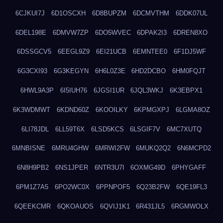
6CJKUI7J
6D1OSCXH
6D8BUPZM
6DCMVTHM
6DDK07UL
6DEL198E
6DMVW7ZP
6DO5WVEC
6DPAK2I3
6DREN8XO
6DSSGCV5
6EEGL9Z9
6EI21UCB
6EMNTEE0
6F1DJ5WF
6G3CXI93
6G3KEGYN
6H6L0Z3E
6HD2DCBO
6HM0FQJT
6HWL9A3P
6I5IUH76
6JGSI1UR
6JQL3WKJ
6K3EBPX1
6K3WDMWT
6KDND60Z
6KOOILKY
6KPMGXPJ
6LGMA8OZ
6LI78JDL
6LL59T6X
6LSD5KCS
6LSGIF7V
6MC7XUTQ
6MNBISNE
6MRU4GHW
6MRWI2FW
6MUKQ2Q2
6N6MCPD2
6N8H9PB2
6NS1JPER
6NTR3U7I
6OXMG49D
6PHYGAFF
6PM1Z7A5
6PO2WC0X
6PPNPOF5
6Q23B2FW
6QE19FL3
6QEEKCMR
6QKOAUOS
6QVIJ1K1
6R431JL5
6RGMWOLX