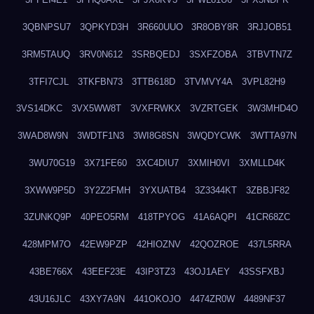
3QBNPSU7
3QPKYD3H
3R660UUO
3R8OBY8R
3RJJOB51
3RM5TAUQ
3RV0N612
3SRBQEDJ
3SXFZOBA
3TBVTN7Z
3TFI7CJL
3TKFBN73
3TTB618D
3TVMVY4A
3VPL82H9
3VS14DKC
3VX5WW8T
3VXFRWKX
3VZRTGEK
3W3MHD4O
3WAD8W9N
3WDTF1N3
3WI8G8SN
3WQDYCWK
3WTTA97N
3WU70G19
3X71FE60
3XC4DIU7
3XMIH0VI
3XMLLD4K
3XWW9P5D
3Y2Z2FMH
3YXUATB4
3Z3344KT
3ZBBJF82
3ZUNKQ9P
40PEO5RM
418TPYOG
41A6AQPI
41CR68ZC
428MPM7O
42EW9PZP
42HIOZNV
42QOZROE
437L5RRA
43BE766X
43EEF23E
43IP3TZ3
43OJ1AEY
43SSFXBJ
43U16JLC
43XY7A9N
441OKOJO
4474ZR0W
4489NF37