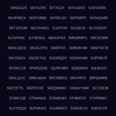
5HNS21Z8
5IFXGJFK
5IITXOZY
5IVSLWGV
5J5FOXDN
5KAFKBC4
5KEFVRBK
5KFBILGV
5KP635PE
5KSAQAB8
5KT1DCUW
5KZYHXKG
5L1KPI2V
5L515L3S
5LCKQGH7
5LOVPA8C
5LY0K9GU
5M4U4YA3
5M8JMWFU
5MC4C6M0
5MOLUGED
5NCKLFPQ
5NI5PO7L
5NROBV9R
5NSPSK7R
5NYZ03GV
5NZ2F7XQ
5OGIRQDY
5OIXNVW6
5OPF8A7F
5PI2KCCW
5PMRZDAK
5Q7NY9BS
5QDQI5F8
5QL8UU2J
5RALQ21C
5RBG4E64
5RCDBBFD
5ROV8T2I
5RP6DWR8
5RZ72FTS
5RZPCFKF
5RZQDHMO
5SNLKYWW
5ST3XE0K
5T4RFJQE
5TDWI9U5
5TDWKNIX
5THBIEFD
5TVPRN5V
5UJY0QQ2
5UPNX603
5UUMB8OT
5V5K9CVS
5VB3LIYB