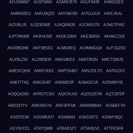
AFL5NMM7
AG97589A
AGM0CB79
AGUY943E
AH662QES
AH8HH2EU
AHFU0QZ0
AHY6MJBI
AI7GLGG0
AIKEJKAL
AIZU9LU5
AJ3Z9DWE
AJAQ0NGB
AJCMXUT0
AJNGTPW2
AJP7M04W
AK9V4J5R
AKDKJDBA
AKE369SK
AKHACZS9
AKO0BQNK
AKP3BSD1
ALN818FQ
ALNMMGQA
ALPJQZ0U
ALXRLZ9J
ALZWDEI8
AM418KE4
AM6T8IQN
AMCTQWJE
AME5CQHX
AMIFCKB1
AMPS54B7
AMVZDL7O
AN7IG2X3
ANEITT4Q
ANIG0U87
ANN06D3F
AO64OCU5
AODWRYIE
AOQQ4Z9G
APRGTCDU
AQICKU42
AQOO257M
AQT297DF
ARD337YV
ARK5NSY6
ARV3FPUK
ARWDMB4X
AS56EF7H
AS63TE5K
ASGN8UO7
ASI6MI04
ASK530TS
ASNNY8QC
ASY5VCEL
AT4YQM8I
ATBAB3ZY
ATSKB2VL
ATTFE5FR