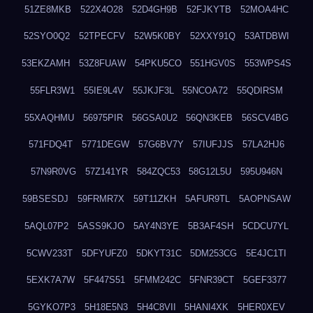
51ZE8MKB
522X4O28
52D4GH9B
52FJKYTB
52MOA4HC
52SYO0Q2
52TPECFV
52W5K0BY
52XXY91Q
53ATDBWI
53EKZAMH
53Z8FUAW
54PKU5CO
551HGV0S
553WPS4S
55FLR3W1
55IE9L4V
55JKJF3L
55NCOA72
55QDIRSM
55XAQHMU
56975PIR
56GSA0U2
56QN3KEB
56SCV4BG
571FDQ4T
5771DEGW
57G6BV7Y
57IUFJJS
57LA2HJ6
57N9R0VG
57Z141YR
584ZQC53
58G12L5U
595U946N
59BSESDJ
59FRMR7X
59T11ZKH
5AFUR9TL
5AOPNSAW
5AQL07P2
5ASS9KJO
5AY4N3YE
5B3AF4SH
5CDCU7YL
5CWV233T
5DFYUFZ0
5DKYT31C
5DM253CG
5E4JC1TI
5EXK7A7W
5F447S51
5FMM242C
5FNR39CT
5GEF3377
5GYKO7P3
5H18E5N3
5H4C8VII
5HANI4XK
5HER0XEV