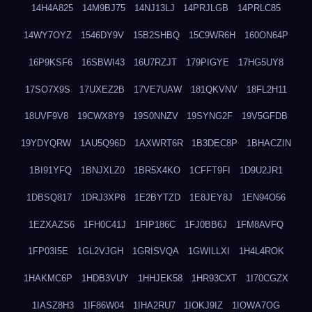
14H4A825
14M9BJ75
14NJ13LJ
14PRJLGB
14PRLC85
14WY7OYZ
1546DY9V
15B2SHBQ
15C9WR6H
160ON64P
16P9KSF6
16SBWI43
16U7RZJT
179PIGYE
17HG5UY8
17SO7X9S
17UXEZ2B
17VE7UAW
181QKVNV
18FL2H11
18UVF9V8
19CWX8Y9
19S0NNZV
19SYNG2F
19V5GFDB
19YDYQRW
1AU5Q96D
1AXWRT6R
1B3DEC8P
1BHACZIN
1BI91YFQ
1BNJXLZ0
1BR5X4KO
1CFFT9FI
1D9U2JR1
1DBSQ817
1DRJ3XP8
1E2BYTZD
1E8JEY8J
1EN94O56
1EZXAZS6
1FH0C41J
1FIP186C
1FJ0BB6J
1FM8AVFQ
1FP03I5E
1GL2VJGH
1GRISVQA
1GWILLXI
1H4L4ROK
1HAKMC6P
1HDB3VUY
1HHJEK58
1HR93CXT
1I70CGZX
1IASZ8H3
1IF86W04
1IHA2RU7
1IOKJ9IZ
1IOWA7OG