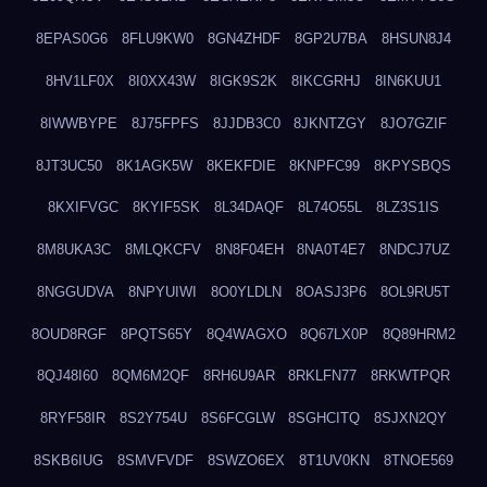
8EPAS0G6
8FLU9KW0
8GN4ZHDF
8GP2U7BA
8HSUN8J4
8HV1LF0X
8I0XX43W
8IGK9S2K
8IKCGRHJ
8IN6KUU1
8IWWBYPE
8J75FPFS
8JJDB3C0
8JKNTZGY
8JO7GZIF
8JT3UC50
8K1AGK5W
8KEKFDIE
8KNPFC99
8KPYSBQS
8KXIFVGC
8KYIF5SK
8L34DAQF
8L74O55L
8LZ3S1IS
8M8UKA3C
8MLQKCFV
8N8F04EH
8NA0T4E7
8NDCJ7UZ
8NGGUDVA
8NPYUIWI
8O0YLDLN
8OASJ3P6
8OL9RU5T
8OUD8RGF
8PQTS65Y
8Q4WAGXO
8Q67LX0P
8Q89HRM2
8QJ48I60
8QM6M2QF
8RH6U9AR
8RKLFN77
8RKWTPQR
8RYF58IR
8S2Y754U
8S6FCGLW
8SGHCITQ
8SJXN2QY
8SKB6IUG
8SMVFVDF
8SWZO6EX
8T1UV0KN
8TNOE569