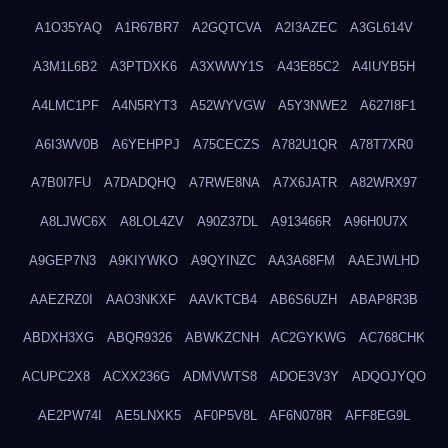
A1O35YAQ
A1R67BR7
A2GQTCVA
A2I3AZEC
A3GL614V
A3M1L6B2
A3PTDXK6
A3XWWY1S
A43E85C2
A4IUYB5H
A4LMC1PF
A4N5RYT3
A52WYVGW
A5Y3NWE2
A627I8F1
A6I3WV0B
A6YEHPPJ
A75CECZS
A782U1QR
A78T7XR0
A7B0I7FU
A7DADQHQ
A7RWE8NA
A7X6JATR
A82WRX97
A8LJWC6X
A8LOL4ZV
A90Z37DL
A913466R
A96H0U7X
A9GEP7N3
A9KIYWKO
A9QYINZC
AA3A68FM
AAEJWLHD
AAEZRZ0I
AAO3NKXF
AAVKTCB4
AB6S6UZH
ABAP8R3B
ABDXH3XG
ABQR9326
ABWKZCNH
AC2GYKWG
AC768CHK
ACUPC2X8
ACXX236G
ADMVWTS8
ADOE3V3Y
ADQOJYQO
AE2PW74I
AE5LNXK5
AF0P5V8L
AF6N078R
AFF8EG9L