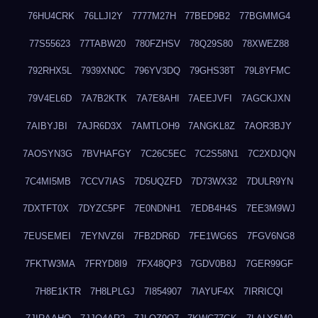
76HU4CRK
76LLJI2Y
7777M27H
77BED9B2
77BGMMG4
77S55623
77TABW20
780FZHSV
78Q29S80
78XWEZ88
792RHX5L
7939XN0C
796YV3DQ
79GHS38T
79L8YFMC
79V4EL6D
7A7B2KTK
7A7E8AHI
7AEEJVFI
7AGCKJXN
7AIBYJBI
7AJR6D3X
7AMTLOH9
7ANGKL8Z
7AOR3BJY
7AOSYN3G
7BVHAFGY
7C26C5EC
7C2S58N1
7C2XDJQN
7C4MI5MB
7CCV7IAS
7D5UQZFD
7D73WX32
7DULR9YN
7DXTFT0X
7DYZC5PF
7E0NDNH1
7EDB4H4S
7EE3M9WJ
7EUSEMEI
7EYNVZ6I
7FB2DR6D
7FE1WG6S
7FGV6NG8
7FKTW3MA
7FRYD8I9
7FX48QP3
7GDV0B8J
7GER99GF
7H8E1KTR
7H8LPLGJ
7I854907
7IAYUF4X
7IRRICQI