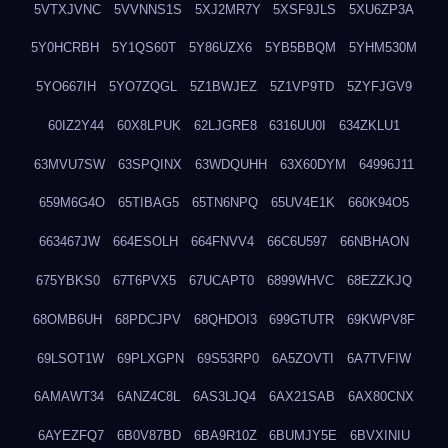
5VTXJVNC
5VVNNS1S
5XJ2MR7Y
5XSF9JLS
5XU6ZP3A
5Y0HCRBH
5Y1QS60T
5Y86UZX6
5YB5BBQM
5YHM530M
5YO667IH
5YO7ZQGL
5Z1BWJEZ
5Z1VP9TD
5ZYFJGV9
60IZ2Y44
60X8LPUK
62LJGRE8
6316UU0I
634ZKLU1
63MVU7SW
63SPQINX
63WDQUHH
63X60DYM
64996J11
659M6G4O
65TIBAG5
65TN6NPQ
65UV4E1K
660K94O5
663467JW
664ESOLH
664FNVV4
66C6U597
66NBHAON
675YBKS0
67T6PVX5
67UCAPT0
6899WHVC
68EZZKJQ
68OMB6UH
68PDCJPV
68QHDOI3
699GTUTR
69KWPV8F
69LSOT1W
69PLXGPN
69S53RP0
6A5ZOVTI
6A7TVFIW
6AMAWT34
6ANZ4C8L
6AS3LJQ4
6AX21SAB
6AX80CNX
6AYEZFQ7
6B0V87BD
6BA9R10Z
6BUMJY5E
6BVXINIU