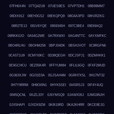
07FH6X4N
07TQ4ZU9
07UES9ES
07VPTDH1
08B99MM7
08DIX912
08EH3GS2
08EKQPQ9
08G6A3PD
08HJRZKG
08R2TE13
091V6YQE
0959345H
097C3BE4
09DI9AQ2
09RKK0JO
0A54G2WE
0A7RXWXI
0AG4NTTC
0AYXMFKC
0BO4RLHU
0BOHM258
0BPJ04DK
0BSHJVOT
0C9RGFN6
0CA5T1U9
0CMYI0KC
0D38QEGH
0DCJSPJ1
0DZMHHX1
0E9GCHCU
0EZ05K4R
0FFYUM84
0FLIL6GQ
0FXF2MUD
0G363XJW
0GI31E0A
0GJSAH4M
0GRH7XSL
0H17NT32
0H7Y9RRM
0H9OI0N1
0HYK5SEI
0IA5RSJ3
0IF4Y4UQ
0IM5QCNL
0IUZL33Y
0J6YMSQ9
0JAWX05J
0JMG9NJH
0JX5HAPI
0JXDX9ZM
0K8I19RD
0KA2KHRR
0KCE9EJG