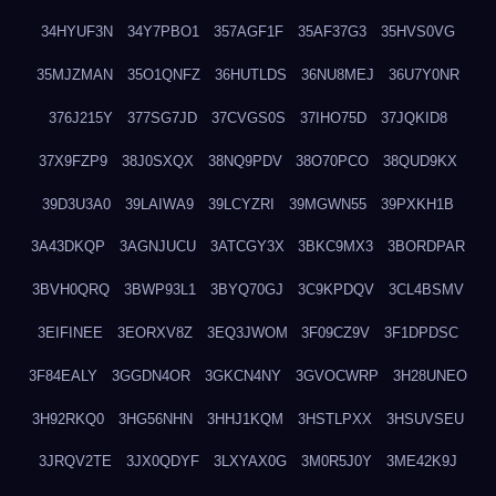
34HYUF3N
34Y7PBO1
357AGF1F
35AF37G3
35HVS0VG
35MJZMAN
35O1QNFZ
36HUTLDS
36NU8MEJ
36U7Y0NR
376J215Y
377SG7JD
37CVGS0S
37IHO75D
37JQKID8
37X9FZP9
38J0SXQX
38NQ9PDV
38O70PCO
38QUD9KX
39D3U3A0
39LAIWA9
39LCYZRI
39MGWN55
39PXKH1B
3A43DKQP
3AGNJUCU
3ATCGY3X
3BKC9MX3
3BORDPAR
3BVH0QRQ
3BWP93L1
3BYQ70GJ
3C9KPDQV
3CL4BSMV
3EIFINEE
3EORXV8Z
3EQ3JWOM
3F09CZ9V
3F1DPDSC
3F84EALY
3GGDN4OR
3GKCN4NY
3GVOCWRP
3H28UNEO
3H92RKQ0
3HG56NHN
3HHJ1KQM
3HSTLPXX
3HSUVSEU
3JRQV2TE
3JX0QDYF
3LXYAX0G
3M0R5J0Y
3ME42K9J