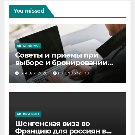
You missed
АВТОРУБРИКА
Советы и приемы при
выборе и бронировании
авиабилетов
5 ИЮЛЯ 2026
FRIENDS72_RU
АВТОРУБРИКА
Шенгенская виза во
Францию для россиян в