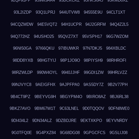
92QF91PP
939W5AR4
93BCKCKZ
93HKS0RJ
93KMD0XZ
93L2IZDP
93Q1LPRJ
944UTVW8
94555E9U
94CLT1XT
94CQZMDW
94E5VQT2
94H1UCPR
94J2GRFM
94Q4Z2L5
94Q772HZ
94USHO25
95QVZ7XT
95VSPH17
96G7WZOM
96NI50GA
97I66QKU
97IBUWKR
97N7DKJ5
984XBLDC
98DD8YXB
98HGTYIJ
98P1JO9O
98PIYSH9
98RHROFI
98RZWLDP
990W4OYL
9940JJHF
99GDI1ZW
99HRLVZZ
99NJVYC8
9AEIGFHX
9AJPFPA0
9AS5DY7Z
9B2V77PH
9B4CT9PZ
9BEYVG9H
9BGYPM4O
9BIRO8AZ
9BJ6RL38
9BKZ7AVO
9BM67W1T
9C63LNEL
9D0TQQOV
9DFN8WE0
9DI434L2
9DN34ALZ
9DZBDJRE
9EKTXKPO
9EYVNRDY
9G0TFQ0E
9G4PXZ84
9G68DG08
9GPGCFCS
9GSLIJ08