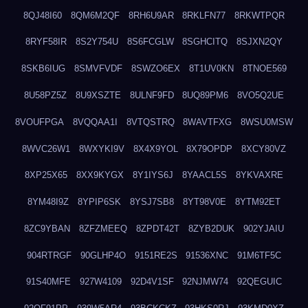
8QJ48I60
8QM6M2QF
8RH6U9AR
8RKLFN77
8RKWTPQR
8RYF58IR
8S2Y754U
8S6FCGLW
8SGHCITQ
8SJXN2QY
8SKB6IUG
8SMVFVDF
8SWZO6EX
8T1UV0KN
8TNOE569
8U58PZ5Z
8U9XSZTE
8ULNF9FD
8UQ89PM6
8VO5Q2UE
8VOUFPGA
8VQQAA1I
8VTQSTRQ
8WAVTFXG
8WSU0MSW
8WVC26W1
8WXYKI9V
8X4X9YOL
8X79OPDP
8XCY80VZ
8XP25X65
8XX9KYGX
8Y1IYS6J
8YAACL5S
8YKVAXRE
8YM48I9Z
8YPIP6SK
8YSJ7SB8
8YT98V0E
8YTM92ET
8ZC9YBAN
8ZFZMEEQ
8ZPDT42T
8ZYB2DUK
902YJAIU
904RTRGF
90GLHP4O
9151RE2S
91536XNC
91M6TF5C
91S40MFE
927W4109
92D4V1SF
92NJMW74
92QEGUIC