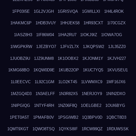
1FP03I5E
1GL2VJGH
1GRISVQA
1GWILLXI
1H4L4ROK
1HAKMC6P
1HDB3VUY
1HHJEK58
1HR93CXT
1I70CGZX
1IASZ8H3
1IF86W04
1IHA2RU7
1IOKJ9IZ
1IOWA7OG
1IWGPKRW
1JEZBYO7
1JFVZL7X
1JKQPSW2
1JL35ZZ0
1JUOBZ9U
1JZ9UNM8
1K1OOBX2
1KJONM1Y
1KJVH227
1KMG68BO
1KQW0D9E
1KUB22OP
1KUC7YQ5
1KVUSEU1
1L0EECVC
1L92C1GM
1LO2KT45
1LVWMXC9
1MF16JX6
1MZGQ4D3
1N3AELFF
1N3R82X5
1NERJOY9
1NIN2DXO
1NIPGIQG
1NTYF4RH
1NZ06F8Q
1OELGBE2
1OUI6BYG
1PET0A5T
1PMAFB0V
1PSGIWB2
1Q3BPV0D
1QBCT8D3
1QMT9XGT
1QWO8TSQ
1QYKS8IF
1RCW99QZ
1RDUWSSK