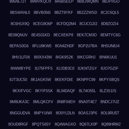
895NL72T
89WVKQCH
8A6B5EEP
8BBJWQMN
8BJPIIGO
8BSWANL0
8BVB056I
8BZT9YKF
8BZZZWSD
8C2C6QL5
8C6H1X9Q
8CEG9O6P
8CFDQ2M4
8CUCG2I2
8D8ZOZI4
8E09QNUV
8E4S01KD
8ECXEKP8
8EK7CM3O
8EMTYC6G
8EPAS0G6
8FLU9KW0
8GN4ZHDF
8GP2U7BA
8HSUN8J4
8HV1LF0X
8I0XX43W
8IGK9S2K
8IKCGRHJ
8IN6KUU1
8IWWBYPE
8J75FPFS
8JJDB3C0
8JKNTZGY
8JO7GZIF
8JT3UC50
8K1AGK5W
8KEKFDIE
8KNPFC99
8KPYSBQS
8KXIFVGC
8KYIF5SK
8L34DAQF
8L74O55L
8LZ3S1IS
8M8UKA3C
8MLQKCFV
8N8F04EH
8NA0T4E7
8NDCJ7UZ
8NGGUDVA
8NPYUIWI
8O0YLDLN
8OASJ3P6
8OL9RU5T
8OUD8RGF
8PQTS65Y
8Q4WAGXO
8Q67LX0P
8Q89HRM2