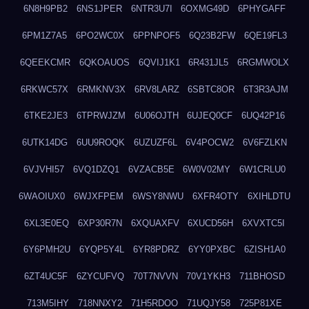
6N8H9PB2
6NS1JPER
6NTR3U7I
6OXMG49D
6PHYGAFF
6PM1Z7A5
6PO2WC0X
6PPNPOF5
6Q23B2FW
6QE19FL3
6QEEKCMR
6QKOAUOS
6QVIJ1K1
6R431JL5
6RGMWOLX
6RKWC57X
6RMKNV3X
6RV8LARZ
6SBTC8OR
6T3R3AJM
6TKE2JE3
6TPRWJZM
6U06OJTH
6UJEQ0CF
6UQ42P16
6UTK14DG
6UU9ROQK
6UZUZF6L
6V4POCW2
6V6FZLKN
6VJVHI57
6VQ1DZQ1
6VZACB5E
6W0V02MY
6W1CRLU0
6WAOIUX0
6WJXFPEM
6WSY8NWU
6XFR4OTY
6XIHLDTU
6XL3E0EQ
6XP30R7N
6XQUAXFV
6XUCD56H
6XVXTC5I
6Y6PMH2U
6YQP5Y4L
6YR8PDRZ
6YY0PXBC
6ZISH1A0
6ZT4UC5F
6ZYCUFVQ
70T7NVVN
70V1YKH3
711BHOSD
713M5IHY
718NNXY2
71H5RDOO
71UQJY58
725P81XE