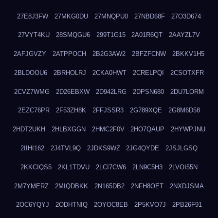
27E8J3FW
27MKG0DU
27MNQPU0
27NBD68F
27O3D674
27VYT4KU
28SMQGU6
299T1G15
2A01R6QT
2AAYZL7V
2AFJGVZY
2ATPPOCH
2B2G3AW2
2BFZFCNW
2BKKV1H5
2BLDOOU6
2BRHOLRJ
2CKA0HWT
2CRELPQI
2CSOTXFR
2CVZ7WMG
2D26EBXW
2D942LRG
2DPSN680
2DU7LORM
2EZC76PR
2F53ZH8K
2FFJSSR3
2G789XQE
2G8M6D58
2HDT2UKH
2HLBXGGN
2HMC2F0V
2HO7QAUP
2HYWPJNU
2IIHI162
2J4TVL9Q
2JDKS9WZ
2JG4QYDE
2JSJLGSQ
2KKCIQS5
2KL1TDVU
2LCI7CW6
2LN9C5H3
2LVOI55N
2M7YMERZ
2MIQDBKK
2N165DB2
2NFH8OET
2NXDJSMA
2OC6YQYJ
2ODHTNIQ
2OYOC8EB
2P5KVO7J
2PB26F91