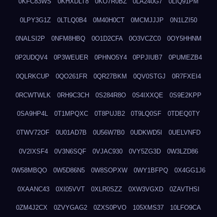
0KFC83WS
0KHXDLT8
0KO7R0BZ
0LA240G7
0LIQ91PM
0LPY3G1Z
0LTLQ0B4
0M40H0CT
0MCMJJJP
0N1LZI50
0NALSI2P
0NFM8HBQ
0O1D2CFA
0O3VCZC0
0OY5HHNM
0P2UDQV4
0P3WEUER
0PHNO5Y4
0PPJIUB7
0PUMEZB4
0QLRKCUP
0QO261FR
0QR27BKM
0QV0STGJ
0R7FXEI4
0RCWTWLK
0RH9C3CH
0S284R8O
0S4IXXQE
0S9E2KPP
0SA9HP4L
0T1MPQXC
0T8PUJB2
0T9LQ0SF
0TDEQ0TY
0TWV72OF
0U01AD7B
0U56W7B0
0UDKWD5I
0UELVNFD
0V2IXSF4
0V3N6SQF
0VJAC930
0VY5ZG3D
0W3LZD86
0W58MBQO
0W5D86N5
0W8SOPXW
0WY1BFPQ
0X4GG1J6
0XAANC43
0XI05VVT
0XLR0SZZ
0XW3VGXD
0ZAVTHSI
0ZM4J2CX
0ZVYGAG2
0ZXS0PVO
105XMS37
10LFO9CA