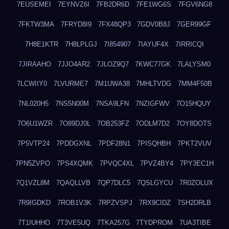
7EUSEMEI
7EYNVZ6I
7FB2DR6D
7FE1WG6S
7FGV6NG8
7FKTW3MA
7FRYD8I9
7FX48QP3
7GDV0B8J
7GER99GF
7H8E1KTR
7H8LPLGJ
7I854907
7IAYUF4X
7IRRICQI
7JIRAAHO
7JJO4AR2
7JLOZ9Q7
7KWC77GK
7LALYSM0
7LCWIIY0
7LVURME7
7M1UWA38
7MHLTVDG
7MM4F50B
7NL020H5
7NS5N00M
7NSA9LFN
7NZIGFWV
7O15HQUY
7O6U1WZR
7O89DJ0L
7OB253FZ
7ODLM7D2
7OY8DOTS
7P5VTP24
7PDDGXNL
7PDF28N1
7PISQHBH
7PKT2VUV
7PN5ZVPO
7PS4XQMK
7PVQC4XL
7PVZ4BY4
7PY3EC1H
7Q1VZL8M
7QAQLLVB
7QP7DLC5
7QSLGYCU
7R0ZOLUX
7R9IGDKD
7ROB1V3K
7RPZVSPJ
7RX9CIDZ
7SH2DRLB
7T1IUHHO
7T3VE5UQ
7TKA257G
7TYDPROM
7UA3TIBE