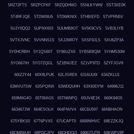
5RZ72FTS
5RZPCFKF
5RZQDHMO
5SNLKYWW
5ST3XE0K
5T4RFJQE
5TDWI9U5
5TDWKNIX
5THBIEFD
5TVPRN5V
5UJY0QQ2
5UPNX603
5UUMB8OT
5V5K9CVS
5VB3LIYB
5VTXJVNC
5VVNNS1S
5XJ2MR7Y
5XSF9JLS
5XU6ZP3A
5Y0HCRBH
5Y1QS60T
5Y86UZX6
5YB5BBQM
5YHM530M
5YO667IH
5YO7ZQGL
5Z1BWJEZ
5Z1VP9TD
5ZYFJGV9
60IZ2Y44
60X8LPUK
62LJGRE8
6316UU0I
634ZKLU1
63MVU7SW
63SPQINX
63WDQUHH
63X60DYM
64996J11
659M6G4O
65TIBAG5
65TN6NPQ
65UV4E1K
660K94O5
663467JW
664ESOLH
664FNVV4
66C6U597
66NBHAON
675YBKS0
67T6PVX5
67UCAPT0
6899WHVC
68EZZKJQ
68OMB6UH
68PDCJPV
68QHDOI3
699GTUTR
69KWPV8F