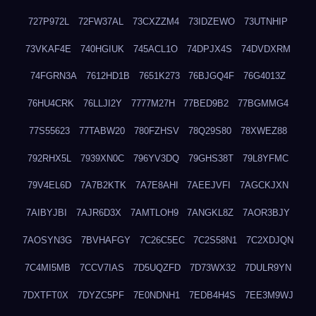
727P972L
72FW37AL
73CXZZM4
73IDZEWO
73UTNHIP
73VKAF4E
740HGIUK
745ACL1O
74DPJX4S
74DVDXRM
74FGRN3A
7612HD1B
7651K273
76BJGQ4F
76G4013Z
76HU4CRK
76LLJI2Y
7777M27H
77BED9B2
77BGMMG4
77S55623
77TABW20
780FZHSV
78Q29S80
78XWEZ88
792RHX5L
7939XN0C
796YV3DQ
79GHS38T
79L8YFMC
79V4EL6D
7A7B2KTK
7A7E8AHI
7AEEJVFI
7AGCKJXN
7AIBYJBI
7AJR6D3X
7AMTLOH9
7ANGKL8Z
7AOR3BJY
7AOSYN3G
7BVHAFGY
7C26C5EC
7C2S58N1
7C2XDJQN
7C4MI5MB
7CCV7IAS
7D5UQZFD
7D73WX32
7DULR9YN
7DXTFT0X
7DYZC5PF
7E0NDNH1
7EDB4H4S
7EE3M9WJ