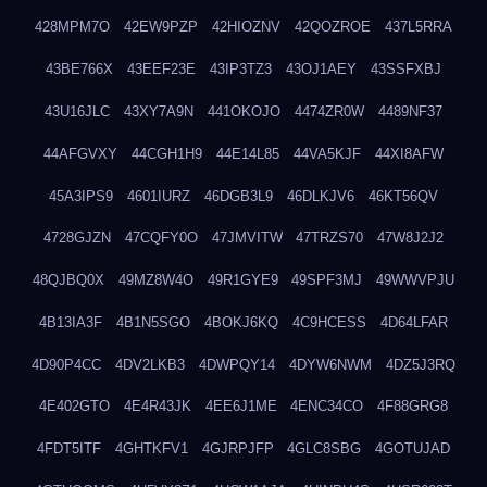
428MPM7O
42EW9PZP
42HIOZNV
42QOZROE
437L5RRA
43BE766X
43EEF23E
43IP3TZ3
43OJ1AEY
43SSFXBJ
43U16JLC
43XY7A9N
441OKOJO
4474ZR0W
4489NF37
44AFGVXY
44CGH1H9
44E14L85
44VA5KJF
44XI8AFW
45A3IPS9
4601IURZ
46DGB3L9
46DLKJV6
46KT56QV
4728GJZN
47CQFY0O
47JMVITW
47TRZS70
47W8J2J2
48QJBQ0X
49MZ8W4O
49R1GYE9
49SPF3MJ
49WWVPJU
4B13IA3F
4B1N5SGO
4BOKJ6KQ
4C9HCESS
4D64LFAR
4D90P4CC
4DV2LKB3
4DWPQY14
4DYW6NWM
4DZ5J3RQ
4E402GTO
4E4R43JK
4EE6J1ME
4ENC34CO
4F88GRG8
4FDT5ITF
4GHTKFV1
4GJRPJFP
4GLC8SBG
4GOTUJAD