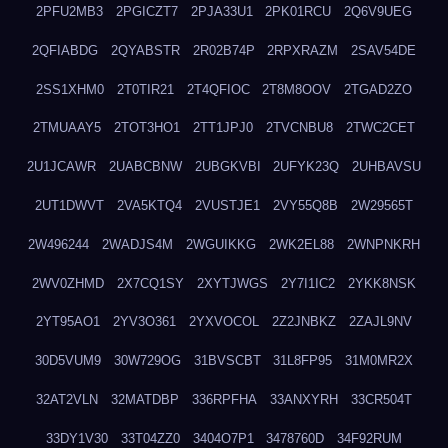
2PFU2MB3
2PGICZT7
2PJA33U1
2PK01RCU
2Q6V9UEG
2QFIABDG
2QYABSTR
2R02B74P
2RPXRAZM
2SAV54DE
2SS1XHM0
2T0TIR21
2T4QFIOC
2T8M8OOV
2TGAD2ZO
2TMUAAY5
2TOT3HO1
2TT1JPJ0
2TVCNBU8
2TWC2CET
2U1JCAWR
2UABCBNW
2UBGKVBI
2UFYK23Q
2UHBAVSU
2UT1DWVT
2VA5KTQ4
2VUSTJE1
2VY55Q8B
2W29565T
2W496244
2WADJS4M
2WGUIKKG
2WK2EL88
2WNPNKRH
2WV0ZHMD
2X7CQ1SY
2XYTJWGS
2Y7I1IC2
2YKK8NSK
2YT95AO1
2YV3O361
2YXVOCOL
2Z2JNBKZ
2ZAJL9NV
30D5VUM9
30W729OG
31BVSCBT
31L8FP95
31M0MR2X
32AT2VLN
32MATDBP
336RPFHA
33ANXYRH
33CR504T
33DY1V30
33T04ZZ0
3404O7P1
3478760D
34F92RUM