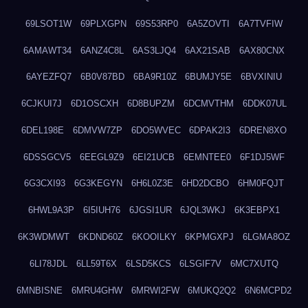
69LSOT1W
69PLXGPN
69S53RP0
6A5ZOVTI
6A7TVFIW
6AMAWT34
6ANZ4C8L
6AS3LJQ4
6AX21SAB
6AX80CNX
6AYEZFQ7
6B0V87BD
6BA9R10Z
6BUMJY5E
6BVXINIU
6CJKUI7J
6D1OSCXH
6D8BUPZM
6DCMVTHM
6DDK07UL
6DEL198E
6DMVW7ZP
6DO5WVEC
6DPAK2I3
6DREN8XO
6DSSGCV5
6EEGL9Z9
6EI21UCB
6EMNTEE0
6F1DJ5WF
6G3CXI93
6G3KEGYN
6H6L0Z3E
6HD2DCBO
6HM0FQJT
6HWL9A3P
6I5IUH76
6JGSI1UR
6JQL3WKJ
6K3EBPX1
6K3WDMWT
6KDND60Z
6KOOILKY
6KPMGXPJ
6LGMA8OZ
6LI78JDL
6LL59T6X
6LSD5KCS
6LSGIF7V
6MC7XUTQ
6MNBISNE
6MRU4GHW
6MRWI2FW
6MUKQ2Q2
6N6MCPD2