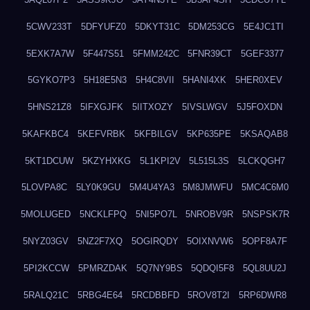
5CWV233T
5DFYUFZ0
5DKYT31C
5DM253CG
5E4JC1TI
5EXK7A7W
5F447S51
5FMM242C
5FNR39CT
5GEF3377
5GYKO7P3
5H18E5N3
5H4C8VII
5HANI4XK
5HER0XEV
5HNS21Z8
5IFXGJFK
5IITXOZY
5IVSLWGV
5J5FOXDN
5KAFKBC4
5KEFVRBK
5KFBILGV
5KP635PE
5KSAQAB8
5KT1DCUW
5KZYHXKG
5L1KPI2V
5L515L3S
5LCKQGH7
5LOVPA8C
5LY0K9GU
5M4U4YA3
5M8JMWFU
5MC4C6M0
5MOLUGED
5NCKLFPQ
5NI5PO7L
5NROBV9R
5NSPSK7R
5NYZ03GV
5NZ2F7XQ
5OGIRQDY
5OIXNVW6
5OPF8A7F
5PI2KCCW
5PMRZDAK
5Q7NY9BS
5QDQI5F8
5QL8UU2J
5RALQ21C
5RBG4E64
5RCDBBFD
5ROV8T2I
5RP6DWR8