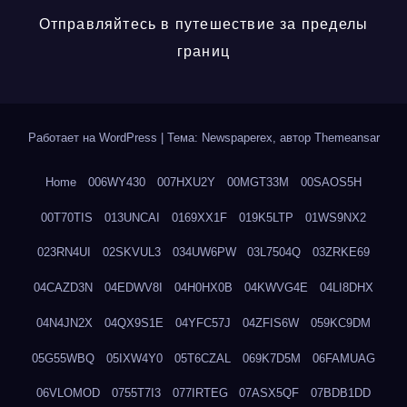
Отправляйтесь в путешествие за пределы
границ
Работает на WordPress
|
Тема: Newspaperex, автор
Themeansar
Home
006WY430
007HXU2Y
00MGT33M
00SAOS5H
00T70TIS
013UNCAI
0169XX1F
019K5LTP
01WS9NX2
023RN4UI
02SKVUL3
034UW6PW
03L7504Q
03ZRKE69
04CAZD3N
04EDWV8I
04H0HX0B
04KWVG4E
04LI8DHX
04N4JN2X
04QX9S1E
04YFC57J
04ZFIS6W
059KC9DM
05G55WBQ
05IXW4Y0
05T6CZAL
069K7D5M
06FAMUAG
06VLOMOD
0755T7I3
077IRTEG
07ASX5QF
07BDB1DD