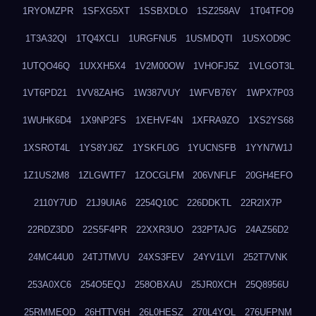
1RYOMZPR
1SFXG5XT
1SSBXDLO
1SZ258AV
1T04TFO9
1T3A32QI
1TQ4XCLI
1URGFNU5
1USMDQTI
1USXOD9C
1UTQO46Q
1UXXH5X4
1V2M00OW
1VHOFJ5Z
1VLGOT3L
1VT6PD21
1VV8ZAHG
1W387VUY
1WFVB76Y
1WPX7P03
1WUHK6D4
1X9NP2FS
1XEHVF4N
1XFRA9ZO
1XS2YS68
1XSROT4L
1YS8YJ6Z
1YSKFL0G
1YUCNSFB
1YYN7W1J
1Z1US2M8
1ZLGWTF7
1ZOCGLFM
206VNFLF
20GH4EFO
2110Y7UD
21J9UIA6
2254Q10C
226DDKTL
22R2IX7P
22RDZ3DD
22S5F4PR
22XXR3UO
232PTAJG
24AZ56D2
24MC44U0
24TJTMVU
24XS3FEV
24YV1LVI
252T7VNK
253A0XC6
254O5EQJ
258OBXAU
25JR0XCH
25Q8956U
25RMMEOD
26HTTV6H
26L0HESZ
270L4YOL
276UFPNM