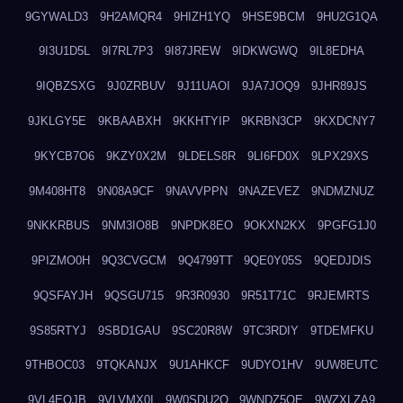
9GYWALD3
9H2AMQR4
9HIZH1YQ
9HSE9BCM
9HU2G1QA
9I3U1D5L
9I7RL7P3
9I87JREW
9IDKWGWQ
9IL8EDHA
9IQBZSXG
9J0ZRBUV
9J11UAOI
9JA7JOQ9
9JHR89JS
9JKLGY5E
9KBAABXH
9KKHTYIP
9KRBN3CP
9KXDCNY7
9KYCB7O6
9KZY0X2M
9LDELS8R
9LI6FD0X
9LPX29XS
9M408HT8
9N08A9CF
9NAVVPPN
9NAZEVEZ
9NDMZNUZ
9NKKRBUS
9NM3IO8B
9NPDK8EO
9OKXN2KX
9PGFG1J0
9PIZMO0H
9Q3CVGCM
9Q4799TT
9QE0Y05S
9QEDJDIS
9QSFAYJH
9QSGU715
9R3R0930
9R51T71C
9RJEMRTS
9S85RTYJ
9SBD1GAU
9SC20R8W
9TC3RDIY
9TDEMFKU
9THBOC03
9TQKANJX
9U1AHKCF
9UDYO1HV
9UW8EUTC
9VL4EOJB
9VLVMX0I
9W0SDU2O
9WNDZ5OE
9WZXLZA9