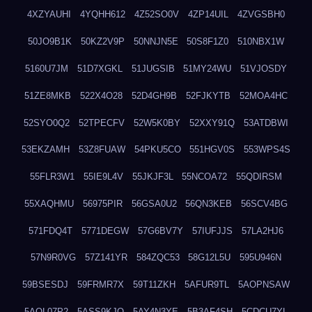
4XZYAUHI
4YQHH612
4Z52SO0V
4ZP14UIL
4ZVGSBH0
50JO9B1K
50KZ2V9P
50NNJN5E
50S8F1Z0
510NBX1W
5160U7JM
51D7XGKL
51JUGSIB
51MY24WU
51VJOSDY
51ZE8MKB
522X4O28
52D4GH9B
52FJKYTB
52MOA4HC
52SYO0Q2
52TPECFV
52W5K0BY
52XXY91Q
53ATDBWI
53EKZAMH
53Z8FUAW
54PKU5CO
551HGV0S
553WPS4S
55FLR3W1
55IE9L4V
55JKJF3L
55NCOA72
55QDIRSM
55XAQHMU
56975PIR
56GSA0U2
56QN3KEB
56SCV4BG
571FDQ4T
5771DEGW
57G6BV7Y
57IUFJJS
57LA2HJ6
57N9R0VG
57Z141YR
584ZQC53
58G12L5U
595U946N
59BSESDJ
59FRMR7X
59T11ZKH
5AFUR9TL
5AOPNSAW
5AQL07P2
5ASS9KJO
5AY4N3YE
5B3AF4SH
5CDCU7YL