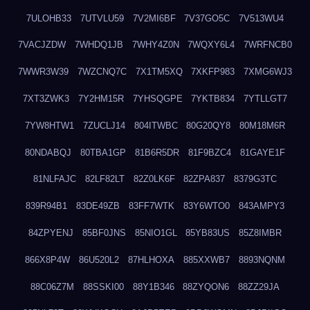
7ULOHB33
7UTVLU59
7V2MI6BF
7V37GO5C
7V513WU4
7VACJZDW
7WHDQ1JB
7WHY4Z0N
7WQXY6L4
7WRFNCB0
7WWR3W39
7WZCNQ7C
7X1TM5XQ
7XKFP983
7XMG6WJ3
7XT3ZWK3
7Y2HM15R
7YHSQGPE
7YKTB834
7YTLLGT7
7YW8HTW1
7ZUCLJ14
804ITWBC
80G20QY8
80M18M6R
80NDABQJ
80TBA1GP
81B6R5DR
81F9BZC4
81GAYE1F
81NLFAJC
82LF82LT
82Z0LK6F
82ZPA837
8379G3TC
839R94B1
83DE49ZB
83FF7WTK
83Y6WTO0
843AMPY3
84ZPYENJ
85BF0JNS
85NIO1GL
85YB83US
85Z8IMBR
866X8P4W
86U520L2
87HLHOXA
885XXWB7
8893NQNM
88C06Z7M
88SSKI00
88Y1B346
88ZYQON6
88ZZ29JA