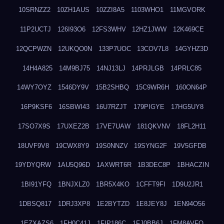
10SRNZZ2
10ZH1AUS
10ZZI8A5
1103WHO1
11MGVORK
11P2UCTJ
126I93O6
12FS3WHV
12HZ1JWW
12K469CE
12QCPWZN
12UKQO0N
133P7UOC
13COV7L8
14GYHZ3D
14H4A825
14M9BJ75
14NJ13LJ
14PRJLGB
14PRLC85
14WY7OYZ
1546DY9V
15B2SHBQ
15C9WR6H
160ON64P
16P9KSF6
16SBWI43
16U7RZJT
179PIGYE
17HG5UY8
17SO7X9S
17UXEZ2B
17VE7UAW
181QKVNV
18FL2H11
18UVF9V8
19CWX8Y9
19S0NNZV
19SYNG2F
19V5GFDB
19YDYQRW
1AU5Q96D
1AXWRT6R
1B3DEC8P
1BHACZIN
1BI91YFQ
1BNJXLZ0
1BR5X4KO
1CFFT9FI
1D9U2JR1
1DBSQ817
1DRJ3XP8
1E2BYTZD
1E8JEY8J
1EN94O56
1EZXAZS6
1FH0C41J
1FIP186C
1FJ0BB6J
1FM8AVFQ