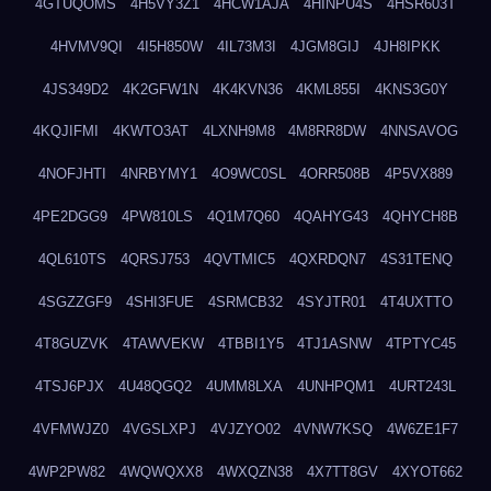
4GTUQOMS
4H5VY3Z1
4HCW1AJA
4HINPU4S
4HSR603T
4HVMV9QI
4I5H850W
4IL73M3I
4JGM8GIJ
4JH8IPKK
4JS349D2
4K2GFW1N
4K4KVN36
4KML855I
4KNS3G0Y
4KQJIFMI
4KWTO3AT
4LXNH9M8
4M8RR8DW
4NNSAVOG
4NOFJHTI
4NRBYMY1
4O9WC0SL
4ORR508B
4P5VX889
4PE2DGG9
4PW810LS
4Q1M7Q60
4QAHYG43
4QHYCH8B
4QL610TS
4QRSJ753
4QVTMIC5
4QXRDQN7
4S31TENQ
4SGZZGF9
4SHI3FUE
4SRMCB32
4SYJTR01
4T4UXTTO
4T8GUZVK
4TAWVEKW
4TBBI1Y5
4TJ1ASNW
4TPTYC45
4TSJ6PJX
4U48QGQ2
4UMM8LXA
4UNHPQM1
4URT243L
4VFMWJZ0
4VGSLXPJ
4VJZYO02
4VNW7KSQ
4W6ZE1F7
4WP2PW82
4WQWQXX8
4WXQZN38
4X7TT8GV
4XYOT662