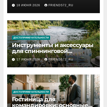
2026 году: сроки от 3 дней
18 ИЮНЯ 2026
FRIENDS72_RU
и список необходимых
документов
ДОСТОПРИМЕЧАТЕЛЬНОСТИ
Инструменты и аксессуары
для спиннинговой
рыбалки: назначение и
17 ИЮНЯ 2026
FRIENDS72_RU
типы
ДОСТОПРИМЕЧАТЕЛЬНОСТИ
Гостиница для
командировки: основные