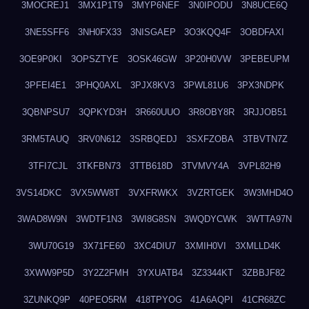
3MOCREJ1
3MX1P1T9
3MYP6NEF
3N0IPODU
3N8UCE6Q
3NE5SFF6
3NH0FX33
3NISGAEP
3O3KQQ4F
3OBDFAXI
3OE9P0KI
3OPSZTYE
3OSK46GW
3P20H0VW
3PEBEUPM
3PFEI4E1
3PHQ0AXL
3PJX8KV3
3PWL81U6
3PX3NDPK
3QBNPSU7
3QPKYD3H
3R660UUO
3R8OBY8R
3RJJOB51
3RM5TAUQ
3RV0N612
3SRBQEDJ
3SXFZOBA
3TBVTN7Z
3TFI7CJL
3TKFBN73
3TTB618D
3TVMVY4A
3VPL82H9
3VS14DKC
3VX5WW8T
3VXFRWKX
3VZRTGEK
3W3MHD4O
3WAD8W9N
3WDTF1N3
3WI8G8SN
3WQDYCWK
3WTTA97N
3WU70G19
3X71FE60
3XC4DIU7
3XMIH0VI
3XMLLD4K
3XWW9P5D
3Y2Z2FMH
3YXUATB4
3Z3344KT
3ZBBJF82
3ZUNKQ9P
40PEO5RM
418TPYOG
41A6AQPI
41CR68ZC