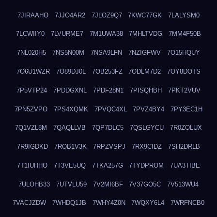
7JIRAAHO
7JJO4AR2
7JLOZ9Q7
7KWC77GK
7LALYSM0
7LCWIIY0
7LVURME7
7M1UWA38
7MHLTVDG
7MM4F50B
7NL020H5
7NS5N00M
7NSA9LFN
7NZIGFWV
7O15HQUY
7O6U1WZR
7O89DJ0L
7OB253FZ
7ODLM7D2
7OY8DOTS
7P5VTP24
7PDDGXNL
7PDF28N1
7PISQHBH
7PKT2VUV
7PN5ZVPO
7PS4XQMK
7PVQC4XL
7PVZ4BY4
7PY3EC1H
7Q1VZL8M
7QAQLLVB
7QP7DLC5
7QSLGYCU
7R0ZOLUX
7R9IGDKD
7ROB1V3K
7RPZVSPJ
7RX9CIDZ
7SH2DRLB
7T1IUHHO
7T3VE5UQ
7TKA257G
7TYDPROM
7UA3TIBE
7ULOHB33
7UTVLU59
7V2MI6BF
7V37GO5C
7V513WU4
7VACJZDW
7WHDQ1JB
7WHY4Z0N
7WQXY6L4
7WRFNCB0