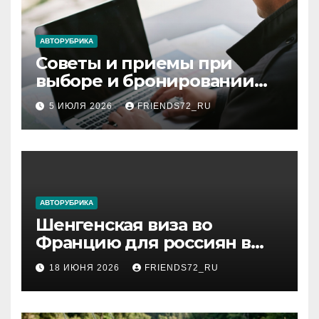
АВТОРУБРИКА
Советы и приемы при
выборе и бронировании
авиабилетов
5 ИЮЛЯ 2026
FRIENDS72_RU
АВТОРУБРИКА
Шенгенская виза во
Францию для россиян в
2026 году: сроки от 3 дней
18 ИЮНЯ 2026
FRIENDS72_RU
и список необходимых
документов