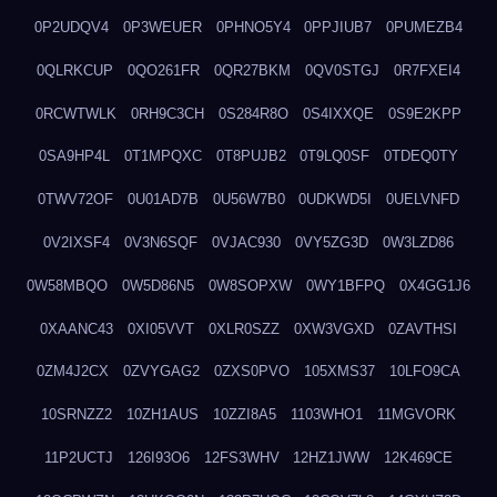
0P2UDQV4
0P3WEUER
0PHNO5Y4
0PPJIUB7
0PUMEZB4
0QLRKCUP
0QO261FR
0QR27BKM
0QV0STGJ
0R7FXEI4
0RCWTWLK
0RH9C3CH
0S284R8O
0S4IXXQE
0S9E2KPP
0SA9HP4L
0T1MPQXC
0T8PUJB2
0T9LQ0SF
0TDEQ0TY
0TWV72OF
0U01AD7B
0U56W7B0
0UDKWD5I
0UELVNFD
0V2IXSF4
0V3N6SQF
0VJAC930
0VY5ZG3D
0W3LZD86
0W58MBQO
0W5D86N5
0W8SOPXW
0WY1BFPQ
0X4GG1J6
0XAANC43
0XI05VVT
0XLR0SZZ
0XW3VGXD
0ZAVTHSI
0ZM4J2CX
0ZVYGAG2
0ZXS0PVO
105XMS37
10LFO9CA
10SRNZZ2
10ZH1AUS
10ZZI8A5
1103WHO1
11MGVORK
11P2UCTJ
126I93O6
12FS3WHV
12HZ1JWW
12K469CE