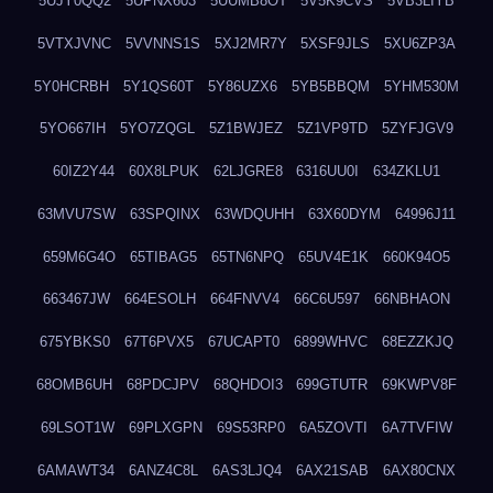
5UJY0QQ2
5UPNX603
5UUMB8OT
5V5K9CVS
5VB3LIYB
5VTXJVNC
5VVNNS1S
5XJ2MR7Y
5XSF9JLS
5XU6ZP3A
5Y0HCRBH
5Y1QS60T
5Y86UZX6
5YB5BBQM
5YHM530M
5YO667IH
5YO7ZQGL
5Z1BWJEZ
5Z1VP9TD
5ZYFJGV9
60IZ2Y44
60X8LPUK
62LJGRE8
6316UU0I
634ZKLU1
63MVU7SW
63SPQINX
63WDQUHH
63X60DYM
64996J11
659M6G4O
65TIBAG5
65TN6NPQ
65UV4E1K
660K94O5
663467JW
664ESOLH
664FNVV4
66C6U597
66NBHAON
675YBKS0
67T6PVX5
67UCAPT0
6899WHVC
68EZZKJQ
68OMB6UH
68PDCJPV
68QHDOI3
699GTUTR
69KWPV8F
69LSOT1W
69PLXGPN
69S53RP0
6A5ZOVTI
6A7TVFIW
6AMAWT34
6ANZ4C8L
6AS3LJQ4
6AX21SAB
6AX80CNX