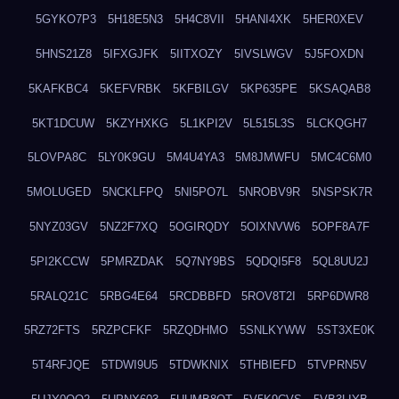
5GYKO7P3
5H18E5N3
5H4C8VII
5HANI4XK
5HER0XEV
5HNS21Z8
5IFXGJFK
5IITXOZY
5IVSLWGV
5J5FOXDN
5KAFKBC4
5KEFVRBK
5KFBILGV
5KP635PE
5KSAQAB8
5KT1DCUW
5KZYHXKG
5L1KPI2V
5L515L3S
5LCKQGH7
5LOVPA8C
5LY0K9GU
5M4U4YA3
5M8JMWFU
5MC4C6M0
5MOLUGED
5NCKLFPQ
5NI5PO7L
5NROBV9R
5NSPSK7R
5NYZ03GV
5NZ2F7XQ
5OGIRQDY
5OIXNVW6
5OPF8A7F
5PI2KCCW
5PMRZDAK
5Q7NY9BS
5QDQI5F8
5QL8UU2J
5RALQ21C
5RBG4E64
5RCDBBFD
5ROV8T2I
5RP6DWR8
5RZ72FTS
5RZPCFKF
5RZQDHMO
5SNLKYWW
5ST3XE0K
5T4RFJQE
5TDWI9U5
5TDWKNIX
5THBIEFD
5TVPRN5V