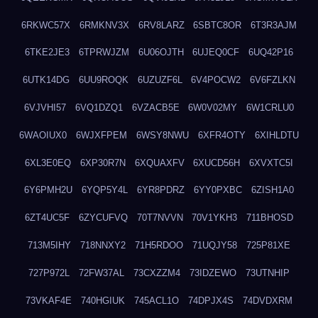
6RKWC57X
6RMKNV3X
6RV8LARZ
6SBTC8OR
6T3R3AJM
6TKE2JE3
6TPRWJZM
6U06OJTH
6UJEQ0CF
6UQ42P16
6UTK14DG
6UU9ROQK
6UZUZF6L
6V4POCW2
6V6FZLKN
6VJVHI57
6VQ1DZQ1
6VZACB5E
6W0V02MY
6W1CRLU0
6WAOIUX0
6WJXFPEM
6WSY8NWU
6XFR4OTY
6XIHLDTU
6XL3E0EQ
6XP30R7N
6XQUAXFV
6XUCD56H
6XVXTC5I
6Y6PMH2U
6YQP5Y4L
6YR8PDRZ
6YY0PXBC
6ZISH1A0
6ZT4UC5F
6ZYCUFVQ
70T7NVVN
70V1YKH3
711BHOSD
713M5IHY
718NNXY2
71H5RDOO
71UQJY58
725P81XE
727P972L
72FW37AL
73CXZZM4
73IDZEWO
73UTNHIP
73VKAF4E
740HGIUK
745ACL1O
74DPJX4S
74DVDXRM