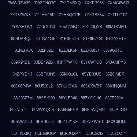
7WWR3W39
7WZCNQ7C
7X1TM5XQ
7XKFP983
7XMG6WJ3
7XT3ZWK3
7Y2HM15R
7YHSQGPE
7YKTB834
7YTLLGT7
7YW8HTW1
7ZUCLJ14
804ITWBC
80G20QY8
80M18M6R
80NDABQJ
80TBA1GP
81B6R5DR
81F9BZC4
81GAYE1F
81NLFAJC
82LF82LT
82Z0LK6F
82ZPA837
8379G3TC
839R94B1
83DE49ZB
83FF7WTK
83Y6WTO0
843AMPY3
84ZPYENJ
85BF0JNS
85NIO1GL
85YB83US
85Z8IMBR
866X8P4W
86U520L2
87HLHOXA
885XXWB7
8893NQNM
88C06Z7M
88SSKI00
88Y1B346
88ZYQON6
88ZZ29JA
895NL72T
89WVKQCH
8A6B5EEP
8BBJWQMN
8BJPIIGO
8BSWANL0
8BVB056I
8BZT9YKF
8BZZZWSD
8C2C6QL5
8C6H1X9Q
8CEG9O6P
8CFDQ2M4
8CUCG2I2
8D8ZOZI4