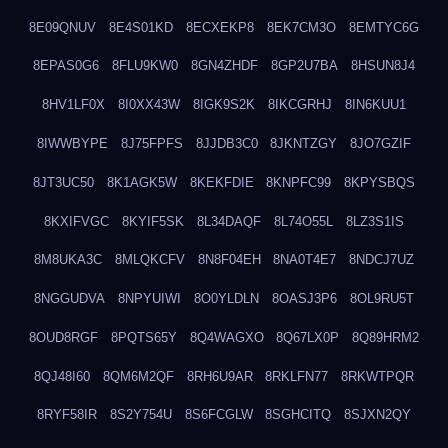
8E09QNUV
8E4S01KD
8ECXEKP8
8EK7CM3O
8EMTYC6G
8EPAS0G6
8FLU9KW0
8GN4ZHDF
8GP2U7BA
8HSUN8J4
8HV1LF0X
8I0XX43W
8IGK9S2K
8IKCGRHJ
8IN6KUU1
8IWWBYPE
8J75FPFS
8JJDB3C0
8JKNTZGY
8JO7GZIF
8JT3UC50
8K1AGK5W
8KEKFDIE
8KNPFC99
8KPYSBQS
8KXIFVGC
8KYIF5SK
8L34DAQF
8L74O55L
8LZ3S1IS
8M8UKA3C
8MLQKCFV
8N8F04EH
8NA0T4E7
8NDCJ7UZ
8NGGUDVA
8NPYUIWI
8O0YLDLN
8OASJ3P6
8OL9RU5T
8OUD8RGF
8PQTS65Y
8Q4WAGXO
8Q67LX0P
8Q89HRM2
8QJ48I60
8QM6M2QF
8RH6U9AR
8RKLFN77
8RKWTPQR
8RYF58IR
8S2Y754U
8S6FCGLW
8SGHCITQ
8SJXN2QY