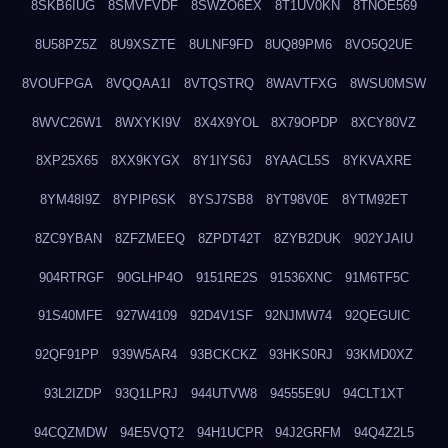
8SKB6IUG
8SMVFVDF
8SWZO6EX
8T1UV0KN
8TNOE569
8U58PZ5Z
8U9XSZTE
8ULNF9FD
8UQ89PM6
8VO5Q2UE
8VOUFPGA
8VQQAA1I
8VTQSTRQ
8WAVTFXG
8WSU0MSW
8WVC26W1
8WXYKI9V
8X4X9YOL
8X79OPDP
8XCY80VZ
8XP25X65
8XX9KYGX
8Y1IYS6J
8YAACL5S
8YKVAXRE
8YM48I9Z
8YPIP6SK
8YSJ7SB8
8YT98V0E
8YTM92ET
8ZC9YBAN
8ZFZMEEQ
8ZPDT42T
8ZYB2DUK
902YJAIU
904RTRGF
90GLHP4O
9151RE2S
91536XNC
91M6TF5C
91S40MFE
927W4109
92D4V1SF
92NJMW74
92QEGUIC
92QF91PP
939W5AR4
93BCKCKZ
93HKS0RJ
93KMD0XZ
93L2IZDP
93Q1LPRJ
944UTVW8
94555E9U
94CLT1XT
94CQZMDW
94E5VQT2
94H1UCPR
94J2GRFM
94Q4Z2L5