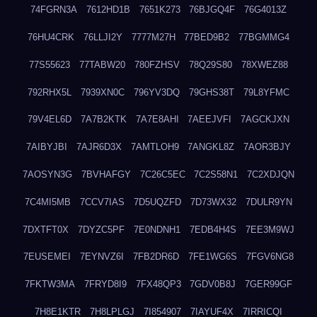
74FGRN3A
7612HD1B
7651K273
76BJGQ4F
76G4013Z
76HU4CRK
76LLJI2Y
7777M27H
77BED9B2
77BGMMG4
77S55623
77TABW20
780FZHSV
78Q29S80
78XWEZ88
792RHX5L
7939XN0C
796YV3DQ
79GHS38T
79L8YFMC
79V4EL6D
7A7B2KTK
7A7E8AHI
7AEEJVFI
7AGCKJXN
7AIBYJBI
7AJR6D3X
7AMTLOH9
7ANGKL8Z
7AOR3BJY
7AOSYN3G
7BVHAFGY
7C26C5EC
7C2S58N1
7C2XDJQN
7C4MI5MB
7CCV7IAS
7D5UQZFD
7D73WX32
7DULR9YN
7DXTFT0X
7DYZC5PF
7E0NDNH1
7EDB4H4S
7EE3M9WJ
7EUSEMEI
7EYNVZ6I
7FB2DR6D
7FE1WG6S
7FGV6NG8
7FKTW3MA
7FRYD8I9
7FX48QP3
7GDV0B8J
7GER99GF
7H8E1KTR
7H8LPLGJ
7I854907
7IAYUF4X
7IRRICQI