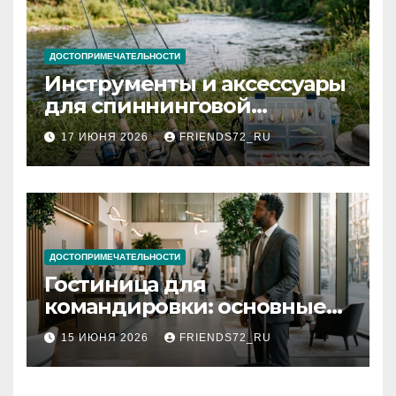
ДОСТОПРИМЕЧАТЕЛЬНОСТИ
Инструменты и аксессуары
для спиннинговой
рыбалки: назначение и
17 ИЮНЯ 2026
FRIENDS72_RU
типы
ДОСТОПРИМЕЧАТЕЛЬНОСТИ
Гостиница для
командировки: основные
критерии выбора
15 ИЮНЯ 2026
FRIENDS72_RU