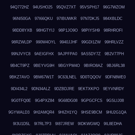
94Q772HZ
94USHO25
95QVZ7XT
95VSPH17
96G7WZOM
96NI50GA
97I66QKU
97IBUWKR
97N7DKJ5
984XBLDC
98DD8YXB
98HGTYIJ
98P1JO9O
98PIYSH9
98RHROFI
98RZWLDP
990W4OYL
9940JJHF
99GDI1ZW
99HRLVZZ
99NJVYC8
9AEIGFHX
9AJPFPA0
9AS5DY7Z
9B2V77PH
9B4CT9PZ
9BEYVG9H
9BGYPM4O
9BIRO8AZ
9BJ6RL38
9BKZ7AVO
9BM67W1T
9C63LNEL
9D0TQQOV
9DFN8WE0
9DI434L2
9DN34ALZ
9DZBDJRE
9EKTXKPO
9EYVNRDY
9G0TFQ0E
9G4PXZ84
9G68DG08
9GPGCFCS
9GSLIJ08
9GYWALD3
9H2AMQR4
9HIZH1YQ
9HSE9BCM
9HU2G1QA
9I3U1D5L
9I7RL7P3
9I87JREW
9IDKWGWQ
9IL8EDHA