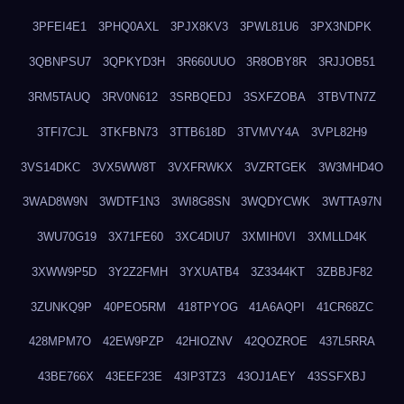
3PFEI4E1
3PHQ0AXL
3PJX8KV3
3PWL81U6
3PX3NDPK
3QBNPSU7
3QPKYD3H
3R660UUO
3R8OBY8R
3RJJOB51
3RM5TAUQ
3RV0N612
3SRBQEDJ
3SXFZOBA
3TBVTN7Z
3TFI7CJL
3TKFBN73
3TTB618D
3TVMVY4A
3VPL82H9
3VS14DKC
3VX5WW8T
3VXFRWKX
3VZRTGEK
3W3MHD4O
3WAD8W9N
3WDTF1N3
3WI8G8SN
3WQDYCWK
3WTTA97N
3WU70G19
3X71FE60
3XC4DIU7
3XMIH0VI
3XMLLD4K
3XWW9P5D
3Y2Z2FMH
3YXUATB4
3Z3344KT
3ZBBJF82
3ZUNKQ9P
40PEO5RM
418TPYOG
41A6AQPI
41CR68ZC
428MPM7O
42EW9PZP
42HIOZNV
42QOZROE
437L5RRA
43BE766X
43EEF23E
43IP3TZ3
43OJ1AEY
43SSFXBJ