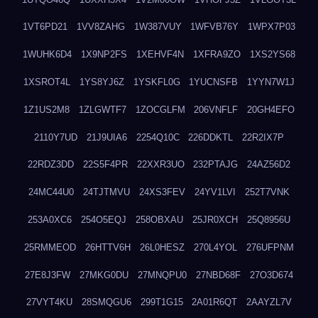
1VT6PD21
1VV8ZAHG
1W387VUY
1WFVB76Y
1WPX7P03
1WUHK6D4
1X9NP2FS
1XEHVF4N
1XFRA9ZO
1XS2YS68
1XSROT4L
1YS8YJ6Z
1YSKFL0G
1YUCNSFB
1YYN7W1J
1Z1US2M8
1ZLGWTF7
1ZOCGLFM
206VNFLF
20GH4EFO
2110Y7UD
21J9UIA6
2254Q10C
226DDKTL
22R2IX7P
22RDZ3DD
22S5F4PR
22XXR3UO
232PTAJG
24AZ56D2
24MC44U0
24TJTMVU
24XS3FEV
24YV1LVI
252T7VNK
253A0XC6
254O5EQJ
258OBXAU
25JR0XCH
25Q8956U
25RMMEOD
26HTTV6H
26L0HESZ
270L4YOL
276UFPNM
27E8J3FW
27MKG0DU
27MNQPU0
27NBD68F
27O3D674
27VYT4KU
28SMQGU6
299T1G15
2A01R6QT
2AAYZL7V