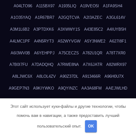
A04LTO96
A115BX97
A1935LIQ
A19VEO5I
A1FA9SH4
A1O35YAQ
A1R67BR7
A2GQTCVA
A2I3AZEC
A3GL614V
A3M1L6B2
A3PTDXK6
A3XWWY1S
A43E85C2
A4IUYB5H
A4LMC1PF
A4N5RYT3
A52WYVGW
A5Y3NWE2
A627I8F1
A6I3WV0B
A6YEHPPJ
A75CECZS
A782U1QR
A78T7XR0
A7B0I7FU
A7DADQHQ
A7RWE8NA
A7X6JATR
A82WRX97
A8LJWC6X
A8LOL4ZV
A90Z37DL
A913466R
A96H0U7X
A9GEP7N3
A9KIYWKO
A9QYINZC
AA3A68FM
AAEJWLHD
AAEZRZ0I
AAO3NKXF
AAVKTCB4
AB6S6UZH
ABAP8R3B
Этот сайт использует куки-файлы и другие технологии, чтобы
ABDXH3XG
ABQR9326
ABWKZCNH
AC2GYKWG
AC768CHK
помочь вам в навигации, а также предоставить лучший
ACUPC2X8
ACXX236G
ADMVWTS8
ADOE3V3Y
ADQOJYQO
пользовательский опыт.
OK
AE2PW74I
AE5LNXK5
AF0P5V8L
AF6N078R
AFF8EG9L