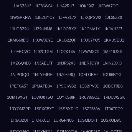
1IASZ8H3
1IF86W04
1IHA2RU7
1IOKJ9IZ
1IOWA7OG
1IWGPKRW
1JEZBYO7
1JFVZL7X
1JKQPSW2
1JL35ZZ0
1JUOBZ9U
1JZ9UNM8
1K1OOBX2
1KJONM1Y
1KJVH227
1KMG68BO
1KQW0D9E
1KUB22OP
1KUC7YQ5
1KVUSEU1
1L0EECVC
1L92C1GM
1LO2KT45
1LVWMXC9
1MF16JX6
1MZGQ4D3
1N3AELFF
1N3R82X5
1NERJOY9
1NIN2DXO
1NIPGIQG
1NTYF4RH
1NZ06F8Q
1OELGBE2
1OUI6BYG
1PET0A5T
1PMAFB0V
1PSGIWB2
1Q3BPV0D
1QBCT8D3
1QMT9XGT
1QWO8TSQ
1QYKS8IF
1RCW99QZ
1RDUWSSK
1RYOMZPR
1SFXG5XT
1SSBXDLO
1SZ258AV
1T04TFO9
1T3A32QI
1TQ4XCLI
1URGFNU5
1USMDQTI
1USXOD9C
1UTQO46Q
1UXXH5X4
1V2M00OW
1VHOFJ5Z
1VLGOT3L