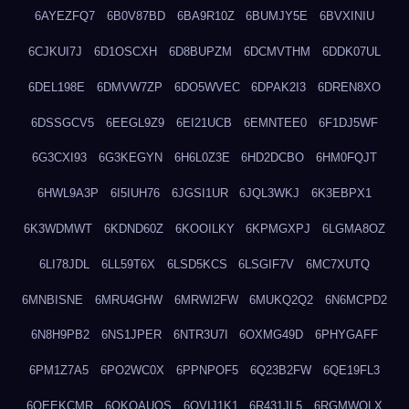
6AYEZFQ7
6B0V87BD
6BA9R10Z
6BUMJY5E
6BVXINIU
6CJKUI7J
6D1OSCXH
6D8BUPZM
6DCMVTHM
6DDK07UL
6DEL198E
6DMVW7ZP
6DO5WVEC
6DPAK2I3
6DREN8XO
6DSSGCV5
6EEGL9Z9
6EI21UCB
6EMNTEE0
6F1DJ5WF
6G3CXI93
6G3KEGYN
6H6L0Z3E
6HD2DCBO
6HM0FQJT
6HWL9A3P
6I5IUH76
6JGSI1UR
6JQL3WKJ
6K3EBPX1
6K3WDMWT
6KDND60Z
6KOOILKY
6KPMGXPJ
6LGMA8OZ
6LI78JDL
6LL59T6X
6LSD5KCS
6LSGIF7V
6MC7XUTQ
6MNBISNE
6MRU4GHW
6MRWI2FW
6MUKQ2Q2
6N6MCPD2
6N8H9PB2
6NS1JPER
6NTR3U7I
6OXMG49D
6PHYGAFF
6PM1Z7A5
6PO2WC0X
6PPNPOF5
6Q23B2FW
6QE19FL3
6QEEKCMR
6QKOAUOS
6QVIJ1K1
6R431JL5
6RGMWOLX