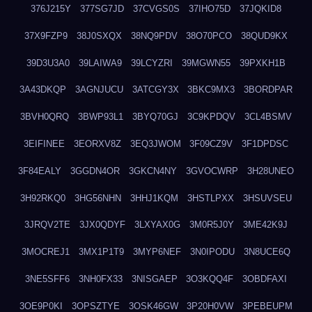
376J215Y
377SG7JD
37CVGS0S
37IHO75D
37JQKID8
37X9FZP9
38J0SXQX
38NQ9PDV
38O70PCO
38QUD9KX
39D3U3A0
39LAIWA9
39LCYZRI
39MGWN55
39PXKH1B
3A43DKQP
3AGNJUCU
3ATCGY3X
3BKC9MX3
3BORDPAR
3BVH0QRQ
3BWP93L1
3BYQ70GJ
3C9KPDQV
3CL4BSMV
3EIFINEE
3EORXV8Z
3EQ3JWOM
3F09CZ9V
3F1DPDSC
3F84EALY
3GGDN4OR
3GKCN4NY
3GVOCWRP
3H28UNEO
3H92RKQ0
3HG56NHN
3HHJ1KQM
3HSTLPXX
3HSUVSEU
3JRQV2TE
3JX0QDYF
3LXYAX0G
3M0R5J0Y
3ME42K9J
3MOCREJ1
3MX1P1T9
3MYP6NEF
3N0IPODU
3N8UCE6Q
3NE5SFF6
3NH0FX33
3NISGAEP
3O3KQQ4F
3OBDFAXI
3OE9P0KI
3OPSZTYE
3OSK46GW
3P20H0VW
3PEBEUPM