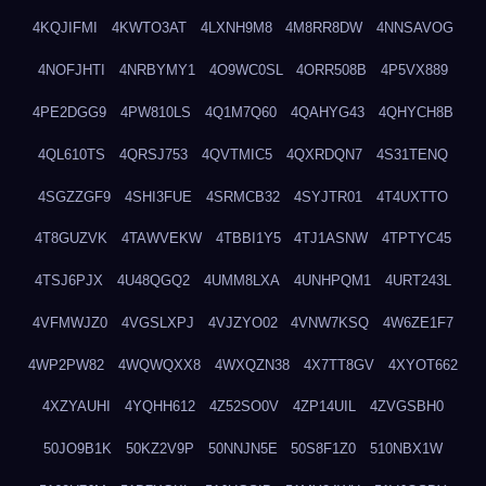
4KQJIFMI
4KWTO3AT
4LXNH9M8
4M8RR8DW
4NNSAVOG
4NOFJHTI
4NRBYMY1
4O9WC0SL
4ORR508B
4P5VX889
4PE2DGG9
4PW810LS
4Q1M7Q60
4QAHYG43
4QHYCH8B
4QL610TS
4QRSJ753
4QVTMIC5
4QXRDQN7
4S31TENQ
4SGZZGF9
4SHI3FUE
4SRMCB32
4SYJTR01
4T4UXTTO
4T8GUZVK
4TAWVEKW
4TBBI1Y5
4TJ1ASNW
4TPTYC45
4TSJ6PJX
4U48QGQ2
4UMM8LXA
4UNHPQM1
4URT243L
4VFMWJZ0
4VGSLXPJ
4VJZYO02
4VNW7KSQ
4W6ZE1F7
4WP2PW82
4WQWQXX8
4WXQZN38
4X7TT8GV
4XYOT662
4XZYAUHI
4YQHH612
4Z52SO0V
4ZP14UIL
4ZVGSBH0
50JO9B1K
50KZ2V9P
50NNJN5E
50S8F1Z0
510NBX1W