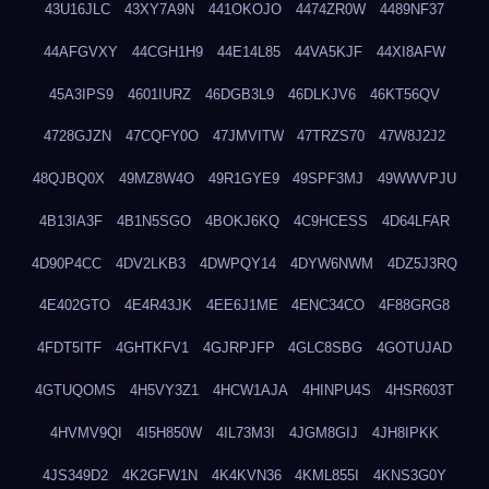
43U16JLC
43XY7A9N
441OKOJO
4474ZR0W
4489NF37
44AFGVXY
44CGH1H9
44E14L85
44VA5KJF
44XI8AFW
45A3IPS9
4601IURZ
46DGB3L9
46DLKJV6
46KT56QV
4728GJZN
47CQFY0O
47JMVITW
47TRZS70
47W8J2J2
48QJBQ0X
49MZ8W4O
49R1GYE9
49SPF3MJ
49WWVPJU
4B13IA3F
4B1N5SGO
4BOKJ6KQ
4C9HCESS
4D64LFAR
4D90P4CC
4DV2LKB3
4DWPQY14
4DYW6NWM
4DZ5J3RQ
4E402GTO
4E4R43JK
4EE6J1ME
4ENC34CO
4F88GRG8
4FDT5ITF
4GHTKFV1
4GJRPJFP
4GLC8SBG
4GOTUJAD
4GTUQOMS
4H5VY3Z1
4HCW1AJA
4HINPU4S
4HSR603T
4HVMV9QI
4I5H850W
4IL73M3I
4JGM8GIJ
4JH8IPKK
4JS349D2
4K2GFW1N
4K4KVN36
4KML855I
4KNS3G0Y