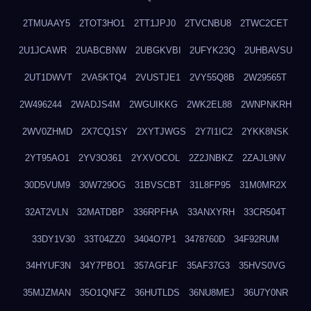
2TMUAAY5
2TOT3HO1
2TT1JPJ0
2TVCNBU8
2TWC2CET
2U1JCAWR
2UABCBNW
2UBGKVBI
2UFYK23Q
2UHBAVSU
2UT1DWVT
2VA5KTQ4
2VUSTJE1
2VY55Q8B
2W29565T
2W496244
2WADJS4M
2WGUIKKG
2WK2EL88
2WNPNKRH
2WV0ZHMD
2X7CQ1SY
2XYTJWGS
2Y7I1IC2
2YKK8NSK
2YT95AO1
2YV3O361
2YXVOCOL
2Z2JNBKZ
2ZAJL9NV
30D5VUM9
30W729OG
31BVSCBT
31L8FP95
31M0MR2X
32AT2VLN
32MATDBP
336RPFHA
33ANXYRH
33CR504T
33DY1V30
33T04ZZ0
3404O7P1
3478760D
34F92RUM
34HYUF3N
34Y7PBO1
357AGF1F
35AF37G3
35HVS0VG
35MJZMAN
35O1QNFZ
36HUTLDS
36NU8MEJ
36U7Y0NR