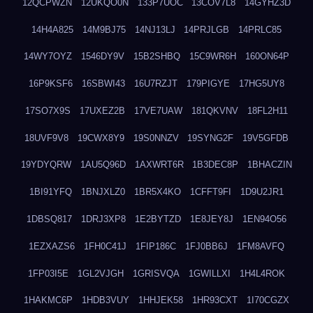
12QCPWZN
12UKQO0N
133P7UOC
13COV7L8
14GYHZ3D
14H4A825
14M9BJ75
14NJ13LJ
14PRJLGB
14PRLC85
14WY7OYZ
1546DY9V
15B2SHBQ
15C9WR6H
160ON64P
16P9KSF6
16SBWI43
16U7RZJT
179PIGYE
17HG5UY8
17SO7X9S
17UXEZ2B
17VE7UAW
181QKVNV
18FL2H11
18UVF9V8
19CWX8Y9
19S0NNZV
19SYNG2F
19V5GFDB
19YDYQRW
1AU5Q96D
1AXWRT6R
1B3DEC8P
1BHACZIN
1BI91YFQ
1BNJXLZ0
1BR5X4KO
1CFFT9FI
1D9U2JR1
1DBSQ817
1DRJ3XP8
1E2BYTZD
1E8JEY8J
1EN94O56
1EZXAZS6
1FH0C41J
1FIP186C
1FJ0BB6J
1FM8AVFQ
1FP03I5E
1GL2VJGH
1GRISVQA
1GWILLXI
1H4L4ROK
1HAKMC6P
1HDB3VUY
1HHJEK58
1HR93CXT
1I70CGZX