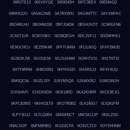
08R2TE13
091V6YQE
0959345H
097C3BE4
09DI9AQ2
09RKK0JO
0A54G2WE
0A7RXWXI
0AG4NTTC
0AYXMFKC
0BO4RLHU
0BOHM258
0BPJ04DK
0BSHJVOT
0C9RGFN6
0CA5T1U9
0CMYI0KC
0D38QEGH
0DCJSPJ1
0DZMHHX1
0E9GCHCU
0EZ05K4R
0FFYUM84
0FLIL6GQ
0FXF2MUD
0G363XJW
0GI31E0A
0GJSAH4M
0GRH7XSL
0H17NT32
0H7Y9RRM
0H9OI0N1
0HYK5SEI
0IA5RSJ3
0IF4Y4UQ
0IM5QCNL
0IUZL33Y
0J6YMSQ9
0JAWX05J
0JMG9NJH
0JX5HAPI
0JXDX9ZM
0K8I19RD
0KA2KHRR
0KCE9EJG
0KFC83WS
0KHXDLT8
0KO7R0BZ
0LA240G7
0LIQ91PM
0LPY3G1Z
0LTLQ0B4
0M40H0CT
0MCMJJJP
0N1LZI50
0NALSI2P
0NFM8HBQ
0O1D2CFA
0O3VCZC0
0OY5HHNM