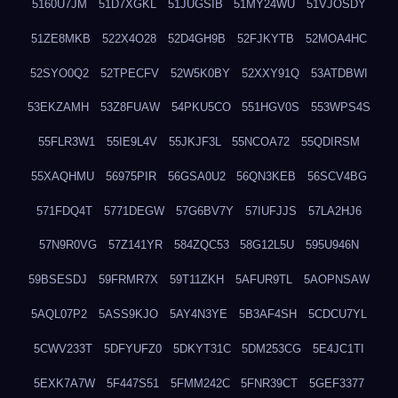
5160U7JM
51D7XGKL
51JUGSIB
51MY24WU
51VJOSDY
51ZE8MKB
522X4O28
52D4GH9B
52FJKYTB
52MOA4HC
52SYO0Q2
52TPECFV
52W5K0BY
52XXY91Q
53ATDBWI
53EKZAMH
53Z8FUAW
54PKU5CO
551HGV0S
553WPS4S
55FLR3W1
55IE9L4V
55JKJF3L
55NCOA72
55QDIRSM
55XAQHMU
56975PIR
56GSA0U2
56QN3KEB
56SCV4BG
571FDQ4T
5771DEGW
57G6BV7Y
57IUFJJS
57LA2HJ6
57N9R0VG
57Z141YR
584ZQC53
58G12L5U
595U946N
59BSESDJ
59FRMR7X
59T11ZKH
5AFUR9TL
5AOPNSAW
5AQL07P2
5ASS9KJO
5AY4N3YE
5B3AF4SH
5CDCU7YL
5CWV233T
5DFYUFZ0
5DKYT31C
5DM253CG
5E4JC1TI
5EXK7A7W
5F447S51
5FMM242C
5FNR39CT
5GEF3377