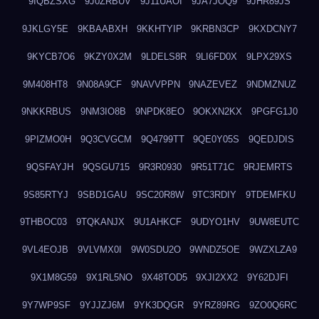
9IQBZSXG
9J0ZRBUV
9J11UAOI
9JA7JOQ9
9JHR89JS
9JKLGY5E
9KBAABXH
9KKHTYIP
9KRBN3CP
9KXDCNY7
9KYCB7O6
9KZY0X2M
9LDELS8R
9LI6FD0X
9LPX29XS
9M408HT8
9N08A9CF
9NAVVPPN
9NAZEVEZ
9NDMZNUZ
9NKKRBUS
9NM3IO8B
9NPDK8EO
9OKXN2KX
9PGFG1J0
9PIZMO0H
9Q3CVGCM
9Q4799TT
9QE0Y05S
9QEDJDIS
9QSFAYJH
9QSGU715
9R3R0930
9R51T71C
9RJEMRTS
9S85RTYJ
9SBD1GAU
9SC20R8W
9TC3RDIY
9TDEMFKU
9THBOC03
9TQKANJX
9U1AHKCF
9UDYO1HV
9UW8EUTC
9VL4EOJB
9VLVMX0I
9W0SDU2O
9WNDZ5OE
9WZXLZA9
9X1M8G59
9X1RL5NO
9X48TOD5
9XJI2XX2
9Y62DJFI
9Y7WP9SF
9YJJZJ6M
9YK3DQGR
9YRZ89RG
9ZO0Q6RC