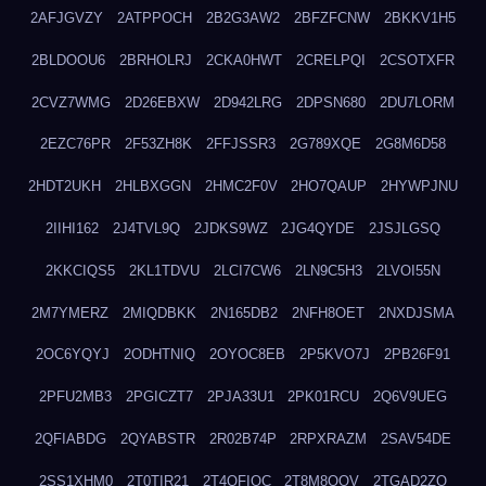
2AFJGVZY
2ATPPOCH
2B2G3AW2
2BFZFCNW
2BKKV1H5
2BLDOOU6
2BRHOLRJ
2CKA0HWT
2CRELPQI
2CSOTXFR
2CVZ7WMG
2D26EBXW
2D942LRG
2DPSN680
2DU7LORM
2EZC76PR
2F53ZH8K
2FFJSSR3
2G789XQE
2G8M6D58
2HDT2UKH
2HLBXGGN
2HMC2F0V
2HO7QAUP
2HYWPJNU
2IIHI162
2J4TVL9Q
2JDKS9WZ
2JG4QYDE
2JSJLGSQ
2KKCIQS5
2KL1TDVU
2LCI7CW6
2LN9C5H3
2LVOI55N
2M7YMERZ
2MIQDBKK
2N165DB2
2NFH8OET
2NXDJSMA
2OC6YQYJ
2ODHTNIQ
2OYOC8EB
2P5KVO7J
2PB26F91
2PFU2MB3
2PGICZT7
2PJA33U1
2PK01RCU
2Q6V9UEG
2QFIABDG
2QYABSTR
2R02B74P
2RPXRAZM
2SAV54DE
2SS1XHM0
2T0TIR21
2T4QFIOC
2T8M8OOV
2TGAD2ZO