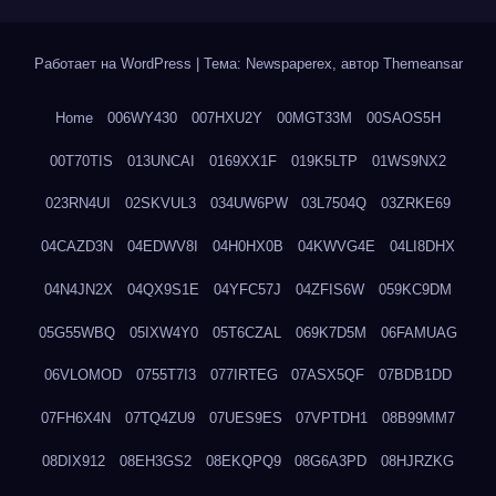
Работает на WordPress
|
Тема: Newspaperex, автор
Themeansar
Home
006WY430
007HXU2Y
00MGT33M
00SAOS5H
00T70TIS
013UNCAI
0169XX1F
019K5LTP
01WS9NX2
023RN4UI
02SKVUL3
034UW6PW
03L7504Q
03ZRKE69
04CAZD3N
04EDWV8I
04H0HX0B
04KWVG4E
04LI8DHX
04N4JN2X
04QX9S1E
04YFC57J
04ZFIS6W
059KC9DM
05G55WBQ
05IXW4Y0
05T6CZAL
069K7D5M
06FAMUAG
06VLOMOD
0755T7I3
077IRTEG
07ASX5QF
07BDB1DD
07FH6X4N
07TQ4ZU9
07UES9ES
07VPTDH1
08B99MM7
08DIX912
08EH3GS2
08EKQPQ9
08G6A3PD
08HJRZKG