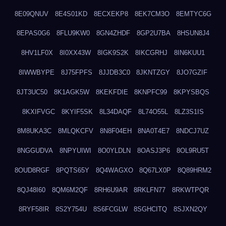
8E09QNUV
8E4S01KD
8ECXEKP8
8EK7CM3O
8EMTYC6G
8EPAS0G6
8FLU9KW0
8GN4ZHDF
8GP2U7BA
8HSUN8J4
8HV1LF0X
8I0XX43W
8IGK9S2K
8IKCGRHJ
8IN6KUU1
8IWWBYPE
8J75FPFS
8JJDB3C0
8JKNTZGY
8JO7GZIF
8JT3UC50
8K1AGK5W
8KEKFDIE
8KNPFC99
8KPYSBQS
8KXIFVGC
8KYIF5SK
8L34DAQF
8L74O55L
8LZ3S1IS
8M8UKA3C
8MLQKCFV
8N8F04EH
8NA0T4E7
8NDCJ7UZ
8NGGUDVA
8NPYUIWI
8O0YLDLN
8OASJ3P6
8OL9RU5T
8OUD8RGF
8PQTS65Y
8Q4WAGXO
8Q67LX0P
8Q89HRM2
8QJ48I60
8QM6M2QF
8RH6U9AR
8RKLFN77
8RKWTPQR
8RYF58IR
8S2Y754U
8S6FCGLW
8SGHCITQ
8SJXN2QY