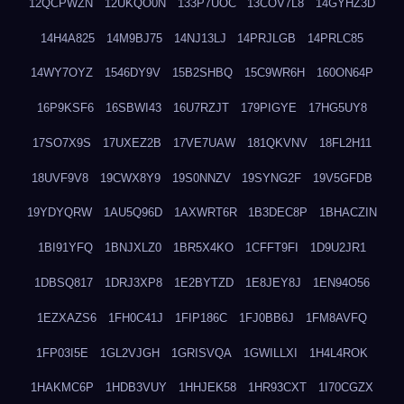
12QCPWZN
12UKQO0N
133P7UOC
13COV7L8
14GYHZ3D
14H4A825
14M9BJ75
14NJ13LJ
14PRJLGB
14PRLC85
14WY7OYZ
1546DY9V
15B2SHBQ
15C9WR6H
160ON64P
16P9KSF6
16SBWI43
16U7RZJT
179PIGYE
17HG5UY8
17SO7X9S
17UXEZ2B
17VE7UAW
181QKVNV
18FL2H11
18UVF9V8
19CWX8Y9
19S0NNZV
19SYNG2F
19V5GFDB
19YDYQRW
1AU5Q96D
1AXWRT6R
1B3DEC8P
1BHACZIN
1BI91YFQ
1BNJXLZ0
1BR5X4KO
1CFFT9FI
1D9U2JR1
1DBSQ817
1DRJ3XP8
1E2BYTZD
1E8JEY8J
1EN94O56
1EZXAZS6
1FH0C41J
1FIP186C
1FJ0BB6J
1FM8AVFQ
1FP03I5E
1GL2VJGH
1GRISVQA
1GWILLXI
1H4L4ROK
1HAKMC6P
1HDB3VUY
1HHJEK58
1HR93CXT
1I70CGZX