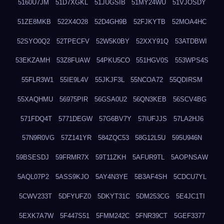
5160U7JM
51D7XGKL
51JUGSIB
51MY24WU
51VJOSDY
51ZE8MKB
522X4O28
52D4GH9B
52FJKYTB
52MOA4HC
52SYO0Q2
52TPECFV
52W5K0BY
52XXY91Q
53ATDBWI
53EKZAMH
53Z8FUAW
54PKU5CO
551HGV0S
553WPS4S
55FLR3W1
55IE9L4V
55JKJF3L
55NCOA72
55QDIRSM
55XAQHMU
56975PIR
56GSA0U2
56QN3KEB
56SCV4BG
571FDQ4T
5771DEGW
57G6BV7Y
57IUFJJS
57LA2HJ6
57N9R0VG
57Z141YR
584ZQC53
58G12L5U
595U946N
59BSESDJ
59FRMR7X
59T11ZKH
5AFUR9TL
5AOPNSAW
5AQL07P2
5ASS9KJO
5AY4N3YE
5B3AF4SH
5CDCU7YL
5CWV233T
5DFYUFZ0
5DKYT31C
5DM253CG
5E4JC1TI
5EXK7A7W
5F447S51
5FMM242C
5FNR39CT
5GEF3377