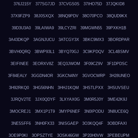
376J215Y
377SG7JD
37CVGS0S
37IHO75D
37JQKID8
37X9FZP9
38J0SXQX
38NQ9PDV
38O70PCO
38QUD9KX
39D3U3A0
39LAIWA9
39LCYZRI
39MGWN55
39PXKH1B
3A43DKQP
3AGNJUCU
3ATCGY3X
3BKC9MX3
3BORDPAR
3BVH0QRQ
3BWP93L1
3BYQ70GJ
3C9KPDQV
3CL4BSMV
3EIFINEE
3EORXV8Z
3EQ3JWOM
3F09CZ9V
3F1DPDSC
3F84EALY
3GGDN4OR
3GKCN4NY
3GVOCWRP
3H28UNEO
3H92RKQ0
3HG56NHN
3HHJ1KQM
3HSTLPXX
3HSUVSEU
3JRQV2TE
3JX0QDYF
3LXYAX0G
3M0R5J0Y
3ME42K9J
3MOCREJ1
3MX1P1T9
3MYP6NEF
3N0IPODU
3N8UCE6Q
3NE5SFF6
3NH0FX33
3NISGAEP
3O3KQQ4F
3OBDFAXI
3OE9P0KI
3OPSZTYE
3OSK46GW
3P20H0VW
3PEBEUPM