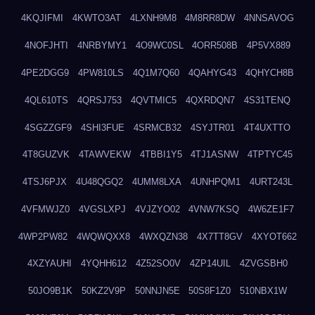
4KQJIFMI
4KWTO3AT
4LXNH9M8
4M8RR8DW
4NNSAVOG
4NOFJHTI
4NRBYMY1
4O9WC0SL
4ORR508B
4P5VX889
4PE2DGG9
4PW810LS
4Q1M7Q60
4QAHYG43
4QHYCH8B
4QL610TS
4QRSJ753
4QVTMIC5
4QXRDQN7
4S31TENQ
4SGZZGF9
4SHI3FUE
4SRMCB32
4SYJTR01
4T4UXTTO
4T8GUZVK
4TAWVEKW
4TBBI1Y5
4TJ1ASNW
4TPTYC45
4TSJ6PJX
4U48QGQ2
4UMM8LXA
4UNHPQM1
4URT243L
4VFMWJZ0
4VGSLXPJ
4VJZYO02
4VNW7KSQ
4W6ZE1F7
4WP2PW82
4WQWQXX8
4WXQZN38
4X7TT8GV
4XYOT662
4XZYAUHI
4YQHH612
4Z52SO0V
4ZP14UIL
4ZVGSBH0
50JO9B1K
50KZ2V9P
50NNJN5E
50S8F1Z0
510NBX1W