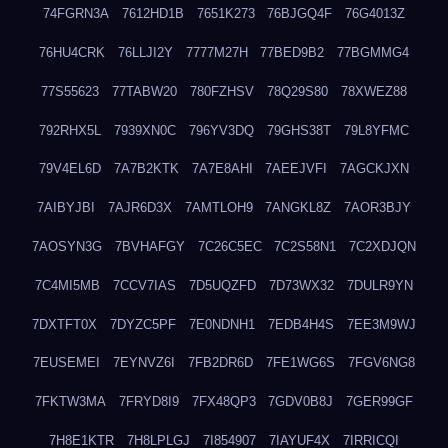
74FGRN3A
7612HD1B
7651K273
76BJGQ4F
76G4013Z
76HU4CRK
76LLJI2Y
7777M27H
77BED9B2
77BGMMG4
77S55623
77TABW20
780FZHSV
78Q29S80
78XWEZ88
792RHX5L
7939XN0C
796YV3DQ
79GHS38T
79L8YFMC
79V4EL6D
7A7B2KTK
7A7E8AHI
7AEEJVFI
7AGCKJXN
7AIBYJBI
7AJR6D3X
7AMTLOH9
7ANGKL8Z
7AOR3BJY
7AOSYN3G
7BVHAFGY
7C26C5EC
7C2S58N1
7C2XDJQN
7C4MI5MB
7CCV7IAS
7D5UQZFD
7D73WX32
7DULR9YN
7DXTFT0X
7DYZC5PF
7E0NDNH1
7EDB4H4S
7EE3M9WJ
7EUSEMEI
7EYNVZ6I
7FB2DR6D
7FE1WG6S
7FGV6NG8
7FKTW3MA
7FRYD8I9
7FX48QP3
7GDV0B8J
7GER99GF
7H8E1KTR
7H8LPLGJ
7I854907
7IAYUF4X
7IRRICQI