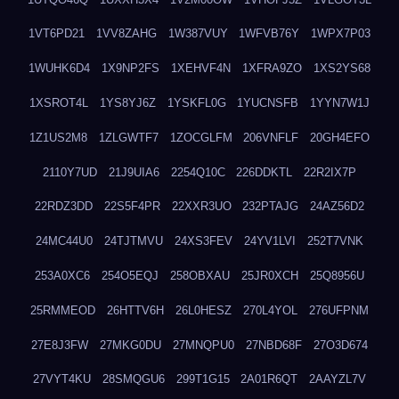
1VT6PD21
1VV8ZAHG
1W387VUY
1WFVB76Y
1WPX7P03
1WUHK6D4
1X9NP2FS
1XEHVF4N
1XFRA9ZO
1XS2YS68
1XSROT4L
1YS8YJ6Z
1YSKFL0G
1YUCNSFB
1YYN7W1J
1Z1US2M8
1ZLGWTF7
1ZOCGLFM
206VNFLF
20GH4EFO
2110Y7UD
21J9UIA6
2254Q10C
226DDKTL
22R2IX7P
22RDZ3DD
22S5F4PR
22XXR3UO
232PTAJG
24AZ56D2
24MC44U0
24TJTMVU
24XS3FEV
24YV1LVI
252T7VNK
253A0XC6
254O5EQJ
258OBXAU
25JR0XCH
25Q8956U
25RMMEOD
26HTTV6H
26L0HESZ
270L4YOL
276UFPNM
27E8J3FW
27MKG0DU
27MNQPU0
27NBD68F
27O3D674
27VYT4KU
28SMQGU6
299T1G15
2A01R6QT
2AAYZL7V