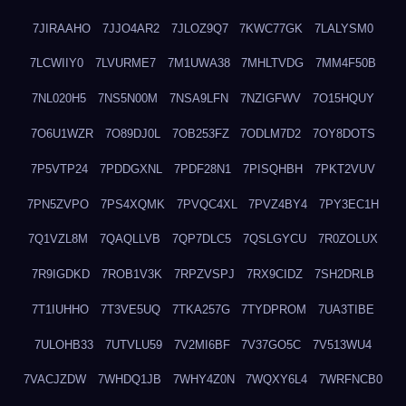
7JIRAAHO
7JJO4AR2
7JLOZ9Q7
7KWC77GK
7LALYSM0
7LCWIIY0
7LVURME7
7M1UWA38
7MHLTVDG
7MM4F50B
7NL020H5
7NS5N00M
7NSA9LFN
7NZIGFWV
7O15HQUY
7O6U1WZR
7O89DJ0L
7OB253FZ
7ODLM7D2
7OY8DOTS
7P5VTP24
7PDDGXNL
7PDF28N1
7PISQHBH
7PKT2VUV
7PN5ZVPO
7PS4XQMK
7PVQC4XL
7PVZ4BY4
7PY3EC1H
7Q1VZL8M
7QAQLLVB
7QP7DLC5
7QSLGYCU
7R0ZOLUX
7R9IGDKD
7ROB1V3K
7RPZVSPJ
7RX9CIDZ
7SH2DRLB
7T1IUHHO
7T3VE5UQ
7TKA257G
7TYDPROM
7UA3TIBE
7ULOHB33
7UTVLU59
7V2MI6BF
7V37GO5C
7V513WU4
7VACJZDW
7WHDQ1JB
7WHY4Z0N
7WQXY6L4
7WRFNCB0