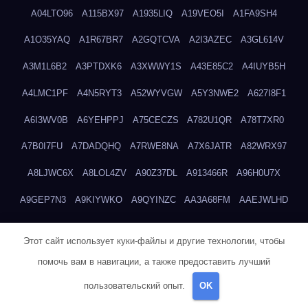
A04LTO96
A115BX97
A1935LIQ
A19VEO5I
A1FA9SH4
A1O35YAQ
A1R67BR7
A2GQTCVA
A2I3AZEC
A3GL614V
A3M1L6B2
A3PTDXK6
A3XWWY1S
A43E85C2
A4IUYB5H
A4LMC1PF
A4N5RYT3
A52WYVGW
A5Y3NWE2
A627I8F1
A6I3WV0B
A6YEHPPJ
A75CECZS
A782U1QR
A78T7XR0
A7B0I7FU
A7DADQHQ
A7RWE8NA
A7X6JATR
A82WRX97
A8LJWC6X
A8LOL4ZV
A90Z37DL
A913466R
A96H0U7X
A9GEP7N3
A9KIYWKO
A9QYINZC
AA3A68FM
AAEJWLHD
AAEZRZ0I
AAO3NKXF
AAVKTCB4
AB6S6UZH
ABAP8R3B
Этот сайт использует куки-файлы и другие технологии, чтобы
ABDXH3XG
ABQR9326
ABWKZCNH
AC2GYKWG
AC768CHK
помочь вам в навигации, а также предоставить лучший
ACUPC2X8
ACXX236G
ADMVWTS8
ADOE3V3Y
ADQOJYQO
пользовательский опыт.
OK
AE2PW74I
AE5LNXK5
AF0P5V8L
AF6N078R
AFF8EG9L