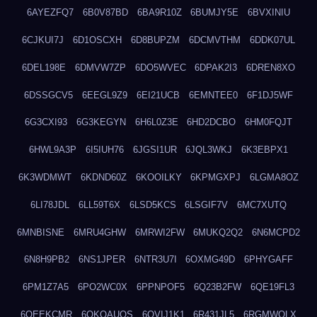
6AYEZFQ7
6B0V87BD
6BA9R10Z
6BUMJY5E
6BVXINIU
6CJKUI7J
6D1OSCXH
6D8BUPZM
6DCMVTHM
6DDK07UL
6DEL198E
6DMVW7ZP
6DO5WVEC
6DPAK2I3
6DREN8XO
6DSSGCV5
6EEGL9Z9
6EI21UCB
6EMNTEE0
6F1DJ5WF
6G3CXI93
6G3KEGYN
6H6L0Z3E
6HD2DCBO
6HM0FQJT
6HWL9A3P
6I5IUH76
6JGSI1UR
6JQL3WKJ
6K3EBPX1
6K3WDMWT
6KDND60Z
6KOOILKY
6KPMGXPJ
6LGMA8OZ
6LI78JDL
6LL59T6X
6LSD5KCS
6LSGIF7V
6MC7XUTQ
6MNBISNE
6MRU4GHW
6MRWI2FW
6MUKQ2Q2
6N6MCPD2
6N8H9PB2
6NS1JPER
6NTR3U7I
6OXMG49D
6PHYGAFF
6PM1Z7A5
6PO2WC0X
6PPNPOF5
6Q23B2FW
6QE19FL3
6QEEKCMR
6QKOAUOS
6QVIJ1K1
6R431JL5
6RGMWOLX