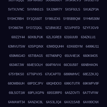
5UJY0QQ2
5UPNX603
5UUMB8OT
5V5K9CVS
5VB3LIYB
5VTXJVNC
5VVNNS1S
5XJ2MR7Y
5XSF9JLS
5XU6ZP3A
5Y0HCRBH
5Y1QS60T
5Y86UZX6
5YB5BBQM
5YHM530M
5YO667IH
5YO7ZQGL
5Z1BWJEZ
5Z1VP9TD
5ZYFJGV9
60IZ2Y44
60X8LPUK
62LJGRE8
6316UU0I
634ZKLU1
63MVU7SW
63SPQINX
63WDQUHH
63X60DYM
64996J11
659M6G4O
65TIBAG5
65TN6NPQ
65UV4E1K
660K94O5
663467JW
664ESOLH
664FNVV4
66C6U597
66NBHAON
675YBKS0
67T6PVX5
67UCAPT0
6899WHVC
68EZZKJQ
68OMB6UH
68PDCJPV
68QHDOI3
699GTUTR
69KWPV8F
69LSOT1W
69PLXGPN
69S53RP0
6A5ZOVTI
6A7TVFIW
6AMAWT34
6ANZ4C8L
6AS3LJQ4
6AX21SAB
6AX80CNX