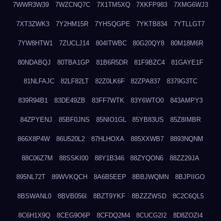
7WWR3W39
7WZCNQ7C
7X1TM5XQ
7XKFP983
7XMG6WJ3
7XT3ZWK3
7Y2HM15R
7YHSQGPE
7YKTB834
7YTLLGT7
7YW8HTW1
7ZUCLJ14
804ITWBC
80G20QY8
80M18M6R
80NDABQJ
80TBA1GP
81B6R5DR
81F9BZC4
81GAYE1F
81NLFAJC
82LF82LT
82Z0LK6F
82ZPA837
8379G3TC
839R94B1
83DE49ZB
83FF7WTK
83Y6WTO0
843AMPY3
84ZPYENJ
85BF0JNS
85NIO1GL
85YB83US
85Z8IMBR
866X8P4W
86U520L2
87HLHOXA
885XXWB7
8893NQNM
88C06Z7M
88SSKI00
88Y1B346
88ZYQON6
88ZZ29JA
895NL72T
89WVKQCH
8A6B5EEP
8BBJWQMN
8BJPIIGO
8BSWANL0
8BVB056I
8BZT9YKF
8BZZZWSD
8C2C6QL5
8C6H1X9Q
8CEG9O6P
8CFDQ2M4
8CUCG2I2
8D8ZOZI4