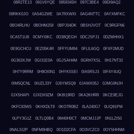
08R2TE13
091V6YQE
0959345H
097C3BE4
09DI9AQ2
09RKK0JO
0A54G2WE
0A7RXWXI
0AG4NTTC
0AYXMFKC
0BO4RLHU
0BOHM258
0BPJ04DK
0BSHJVOT
0C9RGFN6
0CA5T1U9
0CMYI0KC
0D38QEGH
0DCJSPJ1
0DZMHHX1
0E9GCHCU
0EZ05K4R
0FFYUM84
0FLIL6GQ
0FXF2MUD
0G363XJW
0GI31E0A
0GJSAH4M
0GRH7XSL
0H17NT32
0H7Y9RRM
0H9OI0N1
0HYK5SEI
0IA5RSJ3
0IF4Y4UQ
0IM5QCNL
0IUZL33Y
0J6YMSQ9
0JAWX05J
0JMG9NJH
0JX5HAPI
0JXDX9ZM
0K8I19RD
0KA2KHRR
0KCE9EJG
0KFC83WS
0KHXDLT8
0KO7R0BZ
0LA240G7
0LIQ91PM
0LPY3G1Z
0LTLQ0B4
0M40H0CT
0MCMJJJP
0N1LZI50
0NALSI2P
0NFM8HBQ
0O1D2CFA
0O3VCZC0
0OY5HHNM