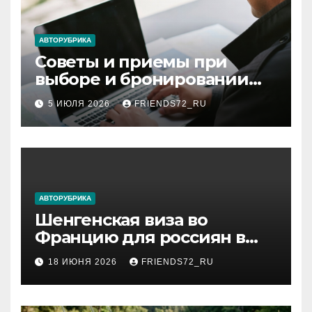
АВТОРУБРИКА
Советы и приемы при
выборе и бронировании
авиабилетов
5 ИЮЛЯ 2026
FRIENDS72_RU
АВТОРУБРИКА
Шенгенская виза во
Францию для россиян в
2026 году: сроки от 3 дней
18 ИЮНЯ 2026
FRIENDS72_RU
и список необходимых
документов