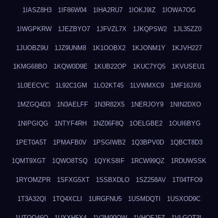
1IASZ8H3
1IF86W04
1IHA2RU7
1IOKJ9IZ
1IOWA7OG
1IWGPKRW
1JEZBYO7
1JFVZL7X
1JKQPSW2
1JL35ZZ0
1JUOBZ9U
1JZ9UNM8
1K1OOBX2
1KJONM1Y
1KJVH227
1KMG68BO
1KQW0D9E
1KUB22OP
1KUC7YQ5
1KVUSEU1
1L0EECVC
1L92C1GM
1LO2KT45
1LVWMXC9
1MF16JX6
1MZGQ4D3
1N3AELFF
1N3R82X5
1NERJOY9
1NIN2DXO
1NIPGIQG
1NTYF4RH
1NZ06F8Q
1OELGBE2
1OUI6BYG
1PET0A5T
1PMAFB0V
1PSGIWB2
1Q3BPV0D
1QBCT8D3
1QMT9XGT
1QWO8TSQ
1QYKS8IF
1RCW99QZ
1RDUWSSK
1RYOMZPR
1SFXG5XT
1SSBXDLO
1SZ258AV
1T04TFO9
1T3A32QI
1TQ4XCLI
1URGFNU5
1USMDQTI
1USXOD9C
1UTQO46Q
1UXXH5X4
1V2M00OW
1VHOFJ5Z
1VLGOT3L