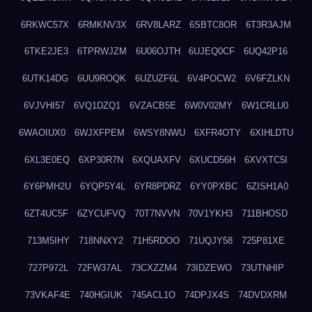
6RKWC57X
6RMKNV3X
6RV8LARZ
6SBTC8OR
6T3R3AJM
6TKE2JE3
6TPRWJZM
6U06OJTH
6UJEQ0CF
6UQ42P16
6UTK14DG
6UU9ROQK
6UZUZF6L
6V4POCW2
6V6FZLKN
6VJVHI57
6VQ1DZQ1
6VZACB5E
6W0V02MY
6W1CRLU0
6WAOIUX0
6WJXFPEM
6WSY8NWU
6XFR4OTY
6XIHLDTU
6XL3E0EQ
6XP30R7N
6XQUAXFV
6XUCD56H
6XVXTC5I
6Y6PMH2U
6YQP5Y4L
6YR8PDRZ
6YY0PXBC
6ZISH1A0
6ZT4UC5F
6ZYCUFVQ
70T7NVVN
70V1YKH3
711BHOSD
713M5IHY
718NNXY2
71H5RDOO
71UQJY58
725P81XE
727P972L
72FW37AL
73CXZZM4
73IDZEWO
73UTNHIP
73VKAF4E
740HGIUK
745ACL1O
74DPJX4S
74DVDXRM