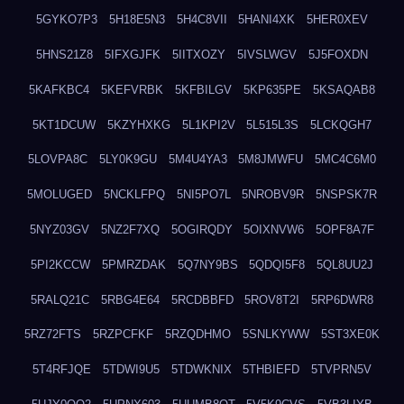
5GYKO7P3
5H18E5N3
5H4C8VII
5HANI4XK
5HER0XEV
5HNS21Z8
5IFXGJFK
5IITXOZY
5IVSLWGV
5J5FOXDN
5KAFKBC4
5KEFVRBK
5KFBILGV
5KP635PE
5KSAQAB8
5KT1DCUW
5KZYHXKG
5L1KPI2V
5L515L3S
5LCKQGH7
5LOVPA8C
5LY0K9GU
5M4U4YA3
5M8JMWFU
5MC4C6M0
5MOLUGED
5NCKLFPQ
5NI5PO7L
5NROBV9R
5NSPSK7R
5NYZ03GV
5NZ2F7XQ
5OGIRQDY
5OIXNVW6
5OPF8A7F
5PI2KCCW
5PMRZDAK
5Q7NY9BS
5QDQI5F8
5QL8UU2J
5RALQ21C
5RBG4E64
5RCDBBFD
5ROV8T2I
5RP6DWR8
5RZ72FTS
5RZPCFKF
5RZQDHMO
5SNLKYWW
5ST3XE0K
5T4RFJQE
5TDWI9U5
5TDWKNIX
5THBIEFD
5TVPRN5V