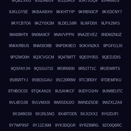
9IQBZSXG
9J0ZRBUV
9J11UAOI
9JA7JOQ9
9JHR89JS
9JKLGY5E
9KBAABXH
9KKHTYIP
9KRBN3CP
9KXDCNY7
9KYCB7O6
9KZY0X2M
9LDELS8R
9LI6FD0X
9LPX29XS
9M408HT8
9N08A9CF
9NAVVPPN
9NAZEVEZ
9NDMZNUZ
9NKKRBUS
9NM3IO8B
9NPDK8EO
9OKXN2KX
9PGFG1J0
9PIZMO0H
9Q3CVGCM
9Q4799TT
9QE0Y05S
9QEDJDIS
9QSFAYJH
9QSGU715
9R3R0930
9R51T71C
9RJEMRTS
9S85RTYJ
9SBD1GAU
9SC20R8W
9TC3RDIY
9TDEMFKU
9THBOC03
9TQKANJX
9U1AHKCF
9UDYO1HV
9UW8EUTC
9VL4EOJB
9VLVMX0I
9W0SDU2O
9WNDZ5OE
9WZXLZA9
9X1M8G59
9X1RL5NO
9X48TOD5
9XJI2XX2
9Y62DJFI
9Y7WP9SF
9YJJZJ6M
9YK3DQGR
9YRZ89RG
9ZO0Q6RC