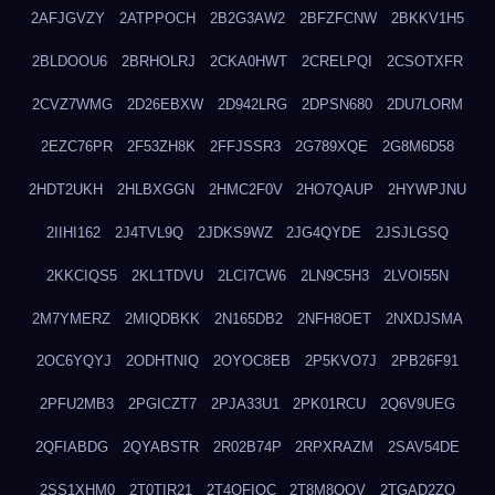
2AFJGVZY
2ATPPOCH
2B2G3AW2
2BFZFCNW
2BKKV1H5
2BLDOOU6
2BRHOLRJ
2CKA0HWT
2CRELPQI
2CSOTXFR
2CVZ7WMG
2D26EBXW
2D942LRG
2DPSN680
2DU7LORM
2EZC76PR
2F53ZH8K
2FFJSSR3
2G789XQE
2G8M6D58
2HDT2UKH
2HLBXGGN
2HMC2F0V
2HO7QAUP
2HYWPJNU
2IIHI162
2J4TVL9Q
2JDKS9WZ
2JG4QYDE
2JSJLGSQ
2KKCIQS5
2KL1TDVU
2LCI7CW6
2LN9C5H3
2LVOI55N
2M7YMERZ
2MIQDBKK
2N165DB2
2NFH8OET
2NXDJSMA
2OC6YQYJ
2ODHTNIQ
2OYOC8EB
2P5KVO7J
2PB26F91
2PFU2MB3
2PGICZT7
2PJA33U1
2PK01RCU
2Q6V9UEG
2QFIABDG
2QYABSTR
2R02B74P
2RPXRAZM
2SAV54DE
2SS1XHM0
2T0TIR21
2T4QFIOC
2T8M8OOV
2TGAD2ZO