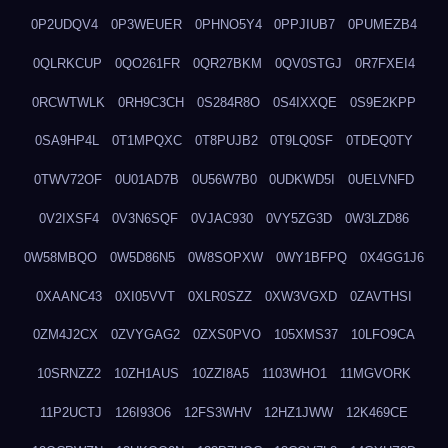
0P2UDQV4
0P3WEUER
0PHNO5Y4
0PPJIUB7
0PUMEZB4
0QLRKCUP
0QO261FR
0QR27BKM
0QV0STGJ
0R7FXEI4
0RCWTWLK
0RH9C3CH
0S284R8O
0S4IXXQE
0S9E2KPP
0SA9HP4L
0T1MPQXC
0T8PUJB2
0T9LQ0SF
0TDEQ0TY
0TWV72OF
0U01AD7B
0U56W7B0
0UDKWD5I
0UELVNFD
0V2IXSF4
0V3N6SQF
0VJAC930
0VY5ZG3D
0W3LZD86
0W58MBQO
0W5D86N5
0W8SOPXW
0WY1BFPQ
0X4GG1J6
0XAANC43
0XI05VVT
0XLR0SZZ
0XW3VGXD
0ZAVTHSI
0ZM4J2CX
0ZVYGAG2
0ZXS0PVO
105XMS37
10LFO9CA
10SRNZZ2
10ZH1AUS
10ZZI8A5
1103WHO1
11MGVORK
11P2UCTJ
126I93O6
12FS3WHV
12HZ1JWW
12K469CE