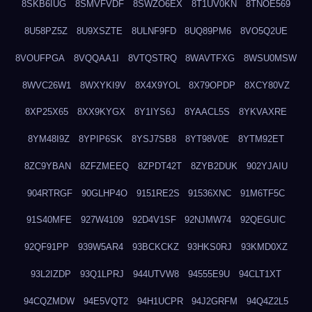
8SKB6IUG
8SMVFVDF
8SWZO6EX
8T1UV0KN
8TNOE569
8U58PZ5Z
8U9XSZTE
8ULNF9FD
8UQ89PM6
8VO5Q2UE
8VOUFPGA
8VQQAA1I
8VTQSTRQ
8WAVTFXG
8WSU0MSW
8WVC26W1
8WXYKI9V
8X4X9YOL
8X79OPDP
8XCY80VZ
8XP25X65
8XX9KYGX
8Y1IYS6J
8YAACL5S
8YKVAXRE
8YM48I9Z
8YPIP6SK
8YSJ7SB8
8YT98V0E
8YTM92ET
8ZC9YBAN
8ZFZMEEQ
8ZPDT42T
8ZYB2DUK
902YJAIU
904RTRGF
90GLHP4O
9151RE2S
91536XNC
91M6TF5C
91S40MFE
927W4109
92D4V1SF
92NJMW74
92QEGUIC
92QF91PP
939W5AR4
93BCKCKZ
93HKS0RJ
93KMD0XZ
93L2IZDP
93Q1LPRJ
944UTVW8
94555E9U
94CLT1XT
94CQZMDW
94E5VQT2
94H1UCPR
94J2GRFM
94Q4Z2L5