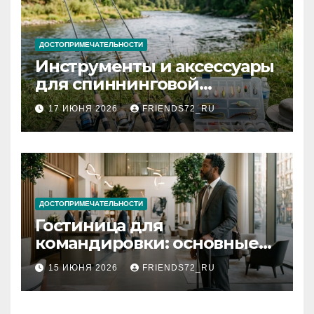
ДОСТОПРИМЕЧАТЕЛЬНОСТИ
Инструменты и аксессуары
для спиннинговой
рыбалки: назначение и
17 ИЮНЯ 2026
FRIENDS72_RU
типы
ДОСТОПРИМЕЧАТЕЛЬНОСТИ
Гостиница для
командировки: основные
критерии выбора
15 ИЮНЯ 2026
FRIENDS72_RU