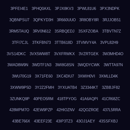
3PFEI4E1
3PHQ0AXL
3PJX8KV3
3PWL81U6
3PX3NDPK
3QBNPSU7
3QPKYD3H
3R660UUO
3R8OBY8R
3RJJOB51
3RM5TAUQ
3RV0N612
3SRBQEDJ
3SXFZOBA
3TBVTN7Z
3TFI7CJL
3TKFBN73
3TTB618D
3TVMVY4A
3VPL82H9
3VS14DKC
3VX5WW8T
3VXFRWKX
3VZRTGEK
3W3MHD4O
3WAD8W9N
3WDTF1N3
3WI8G8SN
3WQDYCWK
3WTTA97N
3WU70G19
3X71FE60
3XC4DIU7
3XMIH0VI
3XMLLD4K
3XWW9P5D
3Y2Z2FMH
3YXUATB4
3Z3344KT
3ZBBJF82
3ZUNKQ9P
40PEO5RM
418TPYOG
41A6AQPI
41CR68ZC
428MPM7O
42EW9PZP
42HIOZNV
42QOZROE
437L5RRA
43BE766X
43EEF23E
43IP3TZ3
43OJ1AEY
43SSFXBJ