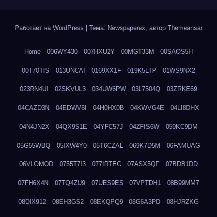
Работает на WordPress
|
Тема: Newspaperex, автор
Themeansar
Home
006WY430
007HXU2Y
00MGT33M
00SAOS5H
00T70TIS
013UNCAI
0169XX1F
019K5LTP
01WS9NX2
023RN4UI
02SKVUL3
034UW6PW
03L7504Q
03ZRKE69
04CAZD3N
04EDWV8I
04H0HX0B
04KWVG4E
04LI8DHX
04N4JN2X
04QX9S1E
04YFC57J
04ZFIS6W
059KC9DM
05G55WBQ
05IXW4Y0
05T6CZAL
069K7D5M
06FAMUAG
06VLOMOD
0755T7I3
077IRTEG
07ASX5QF
07BDB1DD
07FH6X4N
07TQ4ZU9
07UES9ES
07VPTDH1
08B99MM7
08DIX912
08EH3GS2
08EKQPQ9
08G6A3PD
08HJRZKG