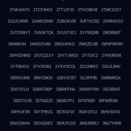
2TMUAAY5
2TOT3HO1
2TT1JPJ0
2TVCNBU8
2TWC2CET
2U1JCAWR
2UABCBNW
2UBGKVBI
2UFYK23Q
2UHBAVSU
2UT1DWVT
2VA5KTQ4
2VUSTJE1
2VY55Q8B
2W29565T
2W496244
2WADJS4M
2WGUIKKG
2WK2EL88
2WNPNKRH
2WV0ZHMD
2X7CQ1SY
2XYTJWGS
2Y7I1IC2
2YKK8NSK
2YT95AO1
2YV3O361
2YXVOCOL
2Z2JNBKZ
2ZAJL9NV
30D5VUM9
30W729OG
31BVSCBT
31L8FP95
31M0MR2X
32AT2VLN
32MATDBP
336RPFHA
33ANXYRH
33CR504T
33DY1V30
33T04ZZ0
3404O7P1
3478760D
34F92RUM
34HYUF3N
34Y7PBO1
357AGF1F
35AF37G3
35HVS0VG
35MJZMAN
35O1QNFZ
36HUTLDS
36NU8MEJ
36U7Y0NR