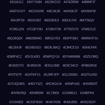
43U16JLC
43XY7A9N
441OKOJO
4474ZR0W
4489NF37
44AFGVXY
44CGH1H9
44E14L85
44VA5KJF
44XI8AFW
45A3IPS9
4601IURZ
46DGB3L9
46DLKJV6
46KT56QV
4728GJZN
47CQFY0O
47JMVITW
47TRZS70
47W8J2J2
48QJBQ0X
49MZ8W4O
49R1GYE9
49SPF3MJ
49WWVPJU
4B13IA3F
4B1N5SGO
4BOKJ6KQ
4C9HCESS
4D64LFAR
4D90P4CC
4DV2LKB3
4DWPQY14
4DYW6NWM
4DZ5J3RQ
4E402GTO
4E4R43JK
4EE6J1ME
4ENC34CO
4F88GRG8
4FDT5ITF
4GHTKFV1
4GJRPJFP
4GLC8SBG
4GOTUJAD
4GTUQOMS
4H5VY3Z1
4HCW1AJA
4HINPU4S
4HSR603T
4HVMV9QI
4I5H850W
4IL73M3I
4JGM8GIJ
4JH8IPKK
4JS349D2
4K2GFW1N
4K4KVN36
4KML855I
4KNS3G0Y