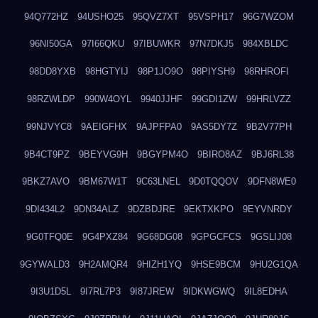
94Q772HZ
94USHO25
95QVZ7XT
95VSPH17
96G7WZOM
96NI50GA
97I66QKU
97IBUWKR
97N7DKJ5
984XBLDC
98DD8YXB
98HGTYIJ
98P1JO9O
98PIYSH9
98RHROFI
98RZWLDP
990W4OYL
9940JJHF
99GDI1ZW
99HRLVZZ
99NJVYC8
9AEIGFHX
9AJPFPA0
9AS5DY7Z
9B2V77PH
9B4CT9PZ
9BEYVG9H
9BGYPM4O
9BIRO8AZ
9BJ6RL38
9BKZ7AVO
9BM67W1T
9C63LNEL
9D0TQQOV
9DFN8WE0
9DI434L2
9DN34ALZ
9DZBDJRE
9EKTXKPO
9EYVNRDY
9G0TFQ0E
9G4PXZ84
9G68DG08
9GPGCFCS
9GSLIJ08
9GYWALD3
9H2AMQR4
9HIZH1YQ
9HSE9BCM
9HU2G1QA
9I3U1D5L
9I7RL7P3
9I87JREW
9IDKWGWQ
9IL8EDHA