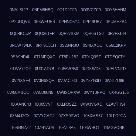
0NALSI2P
0NFM8HBQ
0O1D2CFA
0O3VCZC0
0OY5HHNM
0P2UDQV4
0P3WEUER
0PHNO5Y4
0PPJIUB7
0PUMEZB4
0QLRKCUP
0QO261FR
0QR27BKM
0QV0STGJ
0R7FXEI4
0RCWTWLK
0RH9C3CH
0S284R8O
0S4IXXQE
0S9E2KPP
0SA9HP4L
0T1MPQXC
0T8PUJB2
0T9LQ0SF
0TDEQ0TY
0TWV72OF
0U01AD7B
0U56W7B0
0UDKWD5I
0UELVNFD
0V2IXSF4
0V3N6SQF
0VJAC930
0VY5ZG3D
0W3LZD86
0W58MBQO
0W5D86N5
0W8SOPXW
0WY1BFPQ
0X4GG1J6
0XAANC43
0XI05VVT
0XLR0SZZ
0XW3VGXD
0ZAVTHSI
0ZM4J2CX
0ZVYGAG2
0ZXS0PVO
105XMS37
10LFO9CA
10SRNZZ2
10ZH1AUS
10ZZI8A5
1103WHO1
11MGVORK