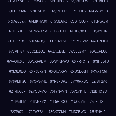
6PM1Z7A5
6PO2WC0X
6PPNPOF5
6Q23B2FW
6QE19FL3
6QEEKCMR
6QKOAUOS
6QVIJ1K1
6R431JL5
6RGMWOLX
6RKWC57X
6RMKNV3X
6RV8LARZ
6SBTC8OR
6T3R3AJM
6TKE2JE3
6TPRWJZM
6U06OJTH
6UJEQ0CF
6UQ42P16
6UTK14DG
6UU9ROQK
6UZUZF6L
6V4POCW2
6V6FZLKN
6VJVHI57
6VQ1DZQ1
6VZACB5E
6W0V02MY
6W1CRLU0
6WAOIUX0
6WJXFPEM
6WSY8NWU
6XFR4OTY
6XIHLDTU
6XL3E0EQ
6XP30R7N
6XQUAXFV
6XUCD56H
6XVXTC5I
6Y6PMH2U
6YQP5Y4L
6YR8PDRZ
6YY0PXBC
6ZISH1A0
6ZT4UC5F
6ZYCUFVQ
70T7NVVN
70V1YKH3
711BHOSD
713M5IHY
718NNXY2
71H5RDOO
71UQJY58
725P81XE
727P972L
72FW37AL
73CXZZM4
73IDZEWO
73UTNHIP