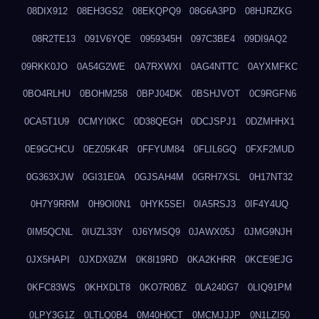
08DIX912
08EH3GS2
08EKQPQ9
08G6A3PD
08HJRZKG
08R2TE13
091V6YQE
0959345H
097C3BE4
09DI9AQ2
09RKK0JO
0A54G2WE
0A7RXWXI
0AG4NTTC
0AYXMFKC
0BO4RLHU
0BOHM258
0BPJ04DK
0BSHJVOT
0C9RGFN6
0CA5T1U9
0CMYI0KC
0D38QEGH
0DCJSPJ1
0DZMHHX1
0E9GCHCU
0EZ05K4R
0FFYUM84
0FLIL6GQ
0FXF2MUD
0G363XJW
0GI31E0A
0GJSAH4M
0GRH7XSL
0H17NT32
0H7Y9RRM
0H9OI0N1
0HYK5SEI
0IA5RSJ3
0IF4Y4UQ
0IM5QCNL
0IUZL33Y
0J6YMSQ9
0JAWX05J
0JMG9NJH
0JX5HAPI
0JXDX9ZM
0K8I19RD
0KA2KHRR
0KCE9EJG
0KFC83WS
0KHXDLT8
0KO7R0BZ
0LA240G7
0LIQ91PM
0LPY3G1Z
0LTLQ0B4
0M40H0CT
0MCMJJJP
0N1LZI50