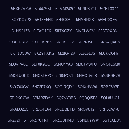
5EXK7A7W
5F447S51
5FMM242C
5FNR39CT
5GEF3377
5GYKO7P3
5H18E5N3
5H4C8VII
5HANI4XK
5HER0XEV
5HNS21Z8
5IFXGJFK
5IITXOZY
5IVSLWGV
5J5FOXDN
5KAFKBC4
5KEFVRBK
5KFBILGV
5KP635PE
5KSAQAB8
5KT1DCUW
5KZYHXKG
5L1KPI2V
5L515L3S
5LCKQGH7
5LOVPA8C
5LY0K9GU
5M4U4YA3
5M8JMWFU
5MC4C6M0
5MOLUGED
5NCKLFPQ
5NI5PO7L
5NROBV9R
5NSPSK7R
5NYZ03GV
5NZ2F7XQ
5OGIRQDY
5OIXNVW6
5OPF8A7F
5PI2KCCW
5PMRZDAK
5Q7NY9BS
5QDQI5F8
5QL8UU2J
5RALQ21C
5RBG4E64
5RCDBBFD
5ROV8T2I
5RP6DWR8
5RZ72FTS
5RZPCFKF
5RZQDHMO
5SNLKYWW
5ST3XE0K