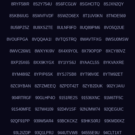
8RYF58IR
8S2Y754U
8S6FCGLW
8SGHCITQ
8SJXN2QY
8SKB6IUG
8SMVFVDF
8SWZO6EX
8T1UV0KN
8TNOE569
8U58PZ5Z
8U9XSZTE
8ULNF9FD
8UQ89PM6
8VO5Q2UE
8VOUFPGA
8VQQAA1I
8VTQSTRQ
8WAVTFXG
8WSU0MSW
8WVC26W1
8WXYKI9V
8X4X9YOL
8X79OPDP
8XCY80VZ
8XP25X65
8XX9KYGX
8Y1IYS6J
8YAACL5S
8YKVAXRE
8YM48I9Z
8YPIP6SK
8YSJ7SB8
8YT98V0E
8YTM92ET
8ZC9YBAN
8ZFZMEEQ
8ZPDT42T
8ZYB2DUK
902YJAIU
904RTRGF
90GLHP4O
9151RE2S
91536XNC
91M6TF5C
91S40MFE
927W4109
92D4V1SF
92NJMW74
92QEGUIC
92QF91PP
939W5AR4
93BCKCKZ
93HKS0RJ
93KMD0XZ
93L2IZDP
93Q1LPRJ
944UTVW8
94555E9U
94CLT1XT