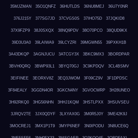
35MJZMAN
35O1QNFZ
36HUTLDS
36NU8MEJ
36U7Y0NR
376J215Y
377SG7JD
37CVGS0S
37IHO75D
37JQKID8
37X9FZP9
38J0SXQX
38NQ9PDV
38O70PCO
38QUD9KX
39D3U3A0
39LAIWA9
39LCYZRI
39MGWN55
39PXKH1B
3A43DKQP
3AGNJUCU
3ATCGY3X
3BKC9MX3
3BORDPAR
3BVH0QRQ
3BWP93L1
3BYQ70GJ
3C9KPDQV
3CL4BSMV
3EIFINEE
3EORXV8Z
3EQ3JWOM
3F09CZ9V
3F1DPDSC
3F84EALY
3GGDN4OR
3GKCN4NY
3GVOCWRP
3H28UNEO
3H92RKQ0
3HG56NHN
3HHJ1KQM
3HSTLPXX
3HSUVSEU
3JRQV2TE
3JX0QDYF
3LXYAX0G
3M0R5J0Y
3ME42K9J
3MOCREJ1
3MX1P1T9
3MYP6NEF
3N0IPODU
3N8UCE6Q
3NE5SFF6
3NH0FX33
3NISGAEP
3O3KQQ4F
3OBDFAXI