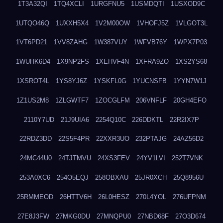
1T3A32QI
1TQ4XCLI
1URGFNU5
1USMDQTI
1USXOD9C
1UTQO46Q
1UXXH5X4
1V2M00OW
1VHOFJ5Z
1VLGOT3L
1VT6PD21
1VV8ZAHG
1W387VUY
1WFVB76Y
1WPX7P03
1WUHK6D4
1X9NP2FS
1XEHVF4N
1XFRA9ZO
1XS2YS68
1XSROT4L
1YS8YJ6Z
1YSKFL0G
1YUCNSFB
1YYN7W1J
1Z1US2M8
1ZLGWTF7
1ZOCGLFM
206VNFLF
20GH4EFO
2110Y7UD
21J9UIA6
2254Q10C
226DDKTL
22R2IX7P
22RDZ3DD
22S5F4PR
22XXR3UO
232PTAJG
24AZ56D2
24MC44U0
24TJTMVU
24XS3FEV
24YV1LVI
252T7VNK
253A0XC6
254O5EQJ
258OBXAU
25JR0XCH
25Q8956U
25RMMEOD
26HTTV6H
26L0HESZ
270L4YOL
276UFPNM
27E8J3FW
27MKG0DU
27MNQPU0
27NBD68F
27O3D674