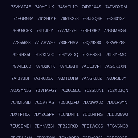
73VKAF4E
740HGIUK
745ACL1O
74DPJX4S
74DVDXRM
74FGRN3A
7612HD1B
7651K273
76BJGQ4F
76G4013Z
76HU4CRK
76LLJI2Y
7777M27H
77BED9B2
77BGMMG4
77S55623
77TABW20
780FZHSV
78Q29S80
78XWEZ88
792RHX5L
7939XN0C
796YV3DQ
79GHS38T
79L8YFMC
79V4EL6D
7A7B2KTK
7A7E8AHI
7AEEJVFI
7AGCKJXN
7AIBYJBI
7AJR6D3X
7AMTLOH9
7ANGKL8Z
7AOR3BJY
7AOSYN3G
7BVHAFGY
7C26C5EC
7C2S58N1
7C2XDJQN
7C4MI5MB
7CCV7IAS
7D5UQZFD
7D73WX32
7DULR9YN
7DXTFT0X
7DYZC5PF
7E0NDNH1
7EDB4H4S
7EE3M9WJ
7EUSEMEI
7EYNVZ6I
7FB2DR6D
7FE1WG6S
7FGV6NG8