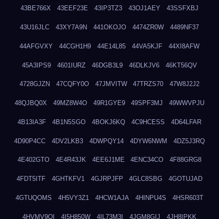
43BE766X
43EEF23E
43IP3TZ3
43OJ1AEY
43SSFXBJ
43U16JLC
43XY7A9N
441OKOJO
4474ZR0W
4489NF37
44AFGVXY
44CGH1H9
44E14L85
44VA5KJF
44XI8AFW
45A3IPS9
4601IURZ
46DGB3L9
46DLKJV6
46KT56QV
4728GJZN
47CQFY0O
47JMVITW
47TRZS70
47W8J2J2
48QJBQ0X
49MZ8W4O
49R1GYE9
49SPF3MJ
49WWVPJU
4B13IA3F
4B1N5SGO
4BOKJ6KQ
4C9HCESS
4D64LFAR
4D90P4CC
4DV2LKB3
4DWPQY14
4DYW6NWM
4DZ5J3RQ
4E402GTO
4E4R43JK
4EE6J1ME
4ENC34CO
4F88GRG8
4FDT5ITF
4GHTKFV1
4GJRPJFP
4GLC8SBG
4GOTUJAD
4GTUQOMS
4H5VY3Z1
4HCW1AJA
4HINPU4S
4HSR603T
4HVMV9QI
4I5H850W
4IL73M3I
4JGM8GIJ
4JH8IPKK