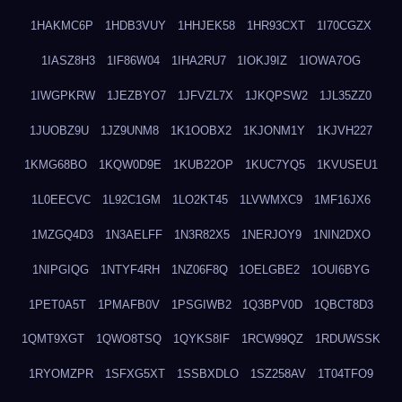
1HAKMC6P
1HDB3VUY
1HHJEK58
1HR93CXT
1I70CGZX
1IASZ8H3
1IF86W04
1IHA2RU7
1IOKJ9IZ
1IOWA7OG
1IWGPKRW
1JEZBYO7
1JFVZL7X
1JKQPSW2
1JL35ZZ0
1JUOBZ9U
1JZ9UNM8
1K1OOBX2
1KJONM1Y
1KJVH227
1KMG68BO
1KQW0D9E
1KUB22OP
1KUC7YQ5
1KVUSEU1
1L0EECVC
1L92C1GM
1LO2KT45
1LVWMXC9
1MF16JX6
1MZGQ4D3
1N3AELFF
1N3R82X5
1NERJOY9
1NIN2DXO
1NIPGIQG
1NTYF4RH
1NZ06F8Q
1OELGBE2
1OUI6BYG
1PET0A5T
1PMAFB0V
1PSGIWB2
1Q3BPV0D
1QBCT8D3
1QMT9XGT
1QWO8TSQ
1QYKS8IF
1RCW99QZ
1RDUWSSK
1RYOMZPR
1SFXG5XT
1SSBXDLO
1SZ258AV
1T04TFO9