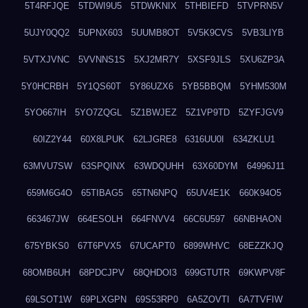
5T4RFJQE
5TDWI9U5
5TDWKNIX
5THBIEFD
5TVPRN5V
5UJY0QQ2
5UPNX603
5UUMB8OT
5V5K9CVS
5VB3LIYB
5VTXJVNC
5VVNNS1S
5XJ2MR7Y
5XSF9JLS
5XU6ZP3A
5Y0HCRBH
5Y1QS60T
5Y86UZX6
5YB5BBQM
5YHM530M
5YO667IH
5YO7ZQGL
5Z1BWJEZ
5Z1VP9TD
5ZYFJGV9
60IZ2Y44
60X8LPUK
62LJGRE8
6316UU0I
634ZKLU1
63MVU7SW
63SPQINX
63WDQUHH
63X60DYM
64996J11
659M6G4O
65TIBAG5
65TN6NPQ
65UV4E1K
660K94O5
663467JW
664ESOLH
664FNVV4
66C6U597
66NBHAON
675YBKS0
67T6PVX5
67UCAPT0
6899WHVC
68EZZKJQ
68OMB6UH
68PDCJPV
68QHDOI3
699GTUTR
69KWPV8F
69LSOT1W
69PLXGPN
69S53RP0
6A5ZOVTI
6A7TVFIW