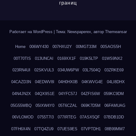
границ
Работает на WordPress
|
Тема: Newspaperex, автор
Themeansar
Home
006WY430
007HXU2Y
00MGT33M
00SAOS5H
00T70TIS
013UNCAI
0169XX1F
019K5LTP
01WS9NX2
023RN4UI
02SKVUL3
034UW6PW
03L7504Q
03ZRKE69
04CAZD3N
04EDWV8I
04H0HX0B
04KWVG4E
04LI8DHX
04N4JN2X
04QX9S1E
04YFC57J
04ZFIS6W
059KC9DM
05G55WBQ
05IXW4Y0
05T6CZAL
069K7D5M
06FAMUAG
06VLOMOD
0755T7I3
077IRTEG
07ASX5QF
07BDB1DD
07FH6X4N
07TQ4ZU9
07UES9ES
07VPTDH1
08B99MM7