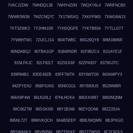
7VACJZDW
7WHDQ1JB
7WHY4Z0N
7WQXY6L4
7WRFNCB0
7WWR3W39
7WZCNQ7C
7X1TM5XQ
7XKFP983
7XMG6WJ3
7XT3ZWK3
7Y2HM15R
7YHSQGPE
7YKTB834
7YTLLGT7
7YW8HTW1
7ZUCLJ14
804ITWBC
80G20QY8
80M18M6R
80NDABQJ
80TBA1GP
81B6R5DR
81F9BZC4
81GAYE1F
81NLFAJC
82LF82LT
82Z0LK6F
82ZPA837
8379G3TC
839R94B1
83DE49ZB
83FF7WTK
83Y6WTO0
843AMPY3
84ZPYENJ
85BF0JNS
85NIO1GL
85YB83US
85Z8IMBR
866X8P4W
86U520L2
87HLHOXA
885XXWB7
8893NQNM
88C06Z7M
88SSKI00
88Y1B346
88ZYQON6
88ZZ29JA
895NL72T
89WVKQCH
8A6B5EEP
8BBJWQMN
8BJPIIGO
8BSWANL0
8BVB056I
8BZT9YKF
8BZZZWSD
8C2C6QL5