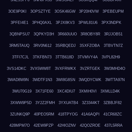
3OE9P0KI
3OPSZTYE
3OSK46GW
3P20H0VW
3PEBEUPM
3PFEI4E1
3PHQ0AXL
3PJX8KV3
3PWL81U6
3PX3NDPK
3QBNPSU7
3QPKYD3H
3R660UUO
3R8OBY8R
3RJJOB51
3RM5TAUQ
3RV0N612
3SRBQEDJ
3SXFZOBA
3TBVTN7Z
3TFI7CJL
3TKFBN73
3TTB618D
3TVMVY4A
3VPL82H9
3VS14DKC
3VX5WW8T
3VXFRWKX
3VZRTGEK
3W3MHD4O
3WAD8W9N
3WDTF1N3
3WI8G8SN
3WQDYCWK
3WTTA97N
3WU70G19
3X71FE60
3XC4DIU7
3XMIH0VI
3XMLLD4K
3XWW9P5D
3Y2Z2FMH
3YXUATB4
3Z3344KT
3ZBBJF82
3ZUNKQ9P
40PEO5RM
418TPYOG
41A6AQPI
41CR68ZC
428MPM7O
42EW9PZP
42HIOZNV
42QOZROE
437L5RRA