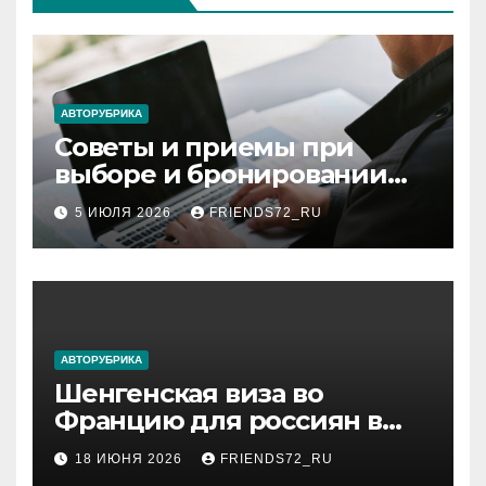
АВТОРУБРИКА
Советы и приемы при
выборе и бронировании
авиабилетов
5 ИЮЛЯ 2026
FRIENDS72_RU
АВТОРУБРИКА
Шенгенская виза во
Францию для россиян в
2026 году: сроки от 3 дней
18 ИЮНЯ 2026
FRIENDS72_RU
и список необходимых