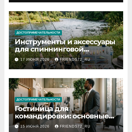
документов
ДОСТОПРИМЕЧАТЕЛЬНОСТИ
Инструменты и аксессуары
для спиннинговой
рыбалки: назначение и
17 ИЮНЯ 2026
FRIENDS72_RU
типы
ДОСТОПРИМЕЧАТЕЛЬНОСТИ
Гостиница для
командировки: основные
критерии выбора
15 ИЮНЯ 2026
FRIENDS72_RU