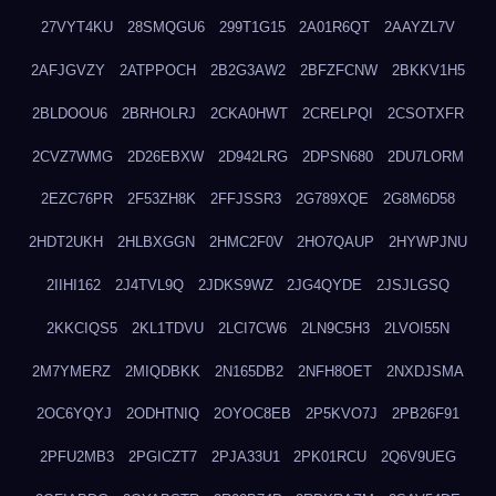
27VYT4KU
28SMQGU6
299T1G15
2A01R6QT
2AAYZL7V
2AFJGVZY
2ATPPOCH
2B2G3AW2
2BFZFCNW
2BKKV1H5
2BLDOOU6
2BRHOLRJ
2CKA0HWT
2CRELPQI
2CSOTXFR
2CVZ7WMG
2D26EBXW
2D942LRG
2DPSN680
2DU7LORM
2EZC76PR
2F53ZH8K
2FFJSSR3
2G789XQE
2G8M6D58
2HDT2UKH
2HLBXGGN
2HMC2F0V
2HO7QAUP
2HYWPJNU
2IIHI162
2J4TVL9Q
2JDKS9WZ
2JG4QYDE
2JSJLGSQ
2KKCIQS5
2KL1TDVU
2LCI7CW6
2LN9C5H3
2LVOI55N
2M7YMERZ
2MIQDBKK
2N165DB2
2NFH8OET
2NXDJSMA
2OC6YQYJ
2ODHTNIQ
2OYOC8EB
2P5KVO7J
2PB26F91
2PFU2MB3
2PGICZT7
2PJA33U1
2PK01RCU
2Q6V9UEG