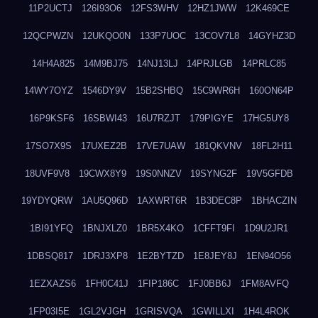
11P2UCTJ
126I93O6
12FS3WHV
12HZ1JWW
12K469CE
12QCPWZN
12UKQO0N
133P7UOC
13COV7L8
14GYHZ3D
14H4A825
14M9BJ75
14NJ13LJ
14PRJLGB
14PRLC85
14WY7OYZ
1546DY9V
15B2SHBQ
15C9WR6H
160ON64P
16P9KSF6
16SBWI43
16U7RZJT
179PIGYE
17HG5UY8
17SO7X9S
17UXEZ2B
17VE7UAW
181QKVNV
18FL2H11
18UVF9V8
19CWX8Y9
19S0NNZV
19SYNG2F
19V5GFDB
19YDYQRW
1AU5Q96D
1AXWRT6R
1B3DEC8P
1BHACZIN
1BI91YFQ
1BNJXLZ0
1BR5X4KO
1CFFT9FI
1D9U2JR1
1DBSQ817
1DRJ3XP8
1E2BYTZD
1E8JEY8J
1EN94O56
1EZXAZS6
1FH0C41J
1FIP186C
1FJ0BB6J
1FM8AVFQ
1FP03I5E
1GL2VJGH
1GRISVQA
1GWILLXI
1H4L4ROK