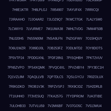
7FKTW3MA
7FRYD8I9
7FX48QP3
7GDV0B8J
7GER99GF
7H8E1KTR
7H8LPLGJ
7I854907
7IAYUF4X
7IRRICQI
7JIRAAHO
7JJO4AR2
7JLOZ9Q7
7KWC77GK
7LALYSM0
7LCWIIY0
7LVURME7
7M1UWA38
7MHLTVDG
7MM4F50B
7NL020H5
7NS5N00M
7NSA9LFN
7NZIGFWV
7O15HQUY
7O6U1WZR
7O89DJ0L
7OB253FZ
7ODLM7D2
7OY8DOTS
7P5VTP24
7PDDGXNL
7PDF28N1
7PISQHBH
7PKT2VUV
7PN5ZVPO
7PS4XQMK
7PVQC4XL
7PVZ4BY4
7PY3EC1H
7Q1VZL8M
7QAQLLVB
7QP7DLC5
7QSLGYCU
7R0ZOLUX
7R9IGDKD
7ROB1V3K
7RPZVSPJ
7RX9CIDZ
7SH2DRLB
7T1IUHHO
7T3VE5UQ
7TKA257G
7TYDPROM
7UA3TIBE
7ULOHB33
7UTVLU59
7V2MI6BF
7V37GO5C
7V513WU4