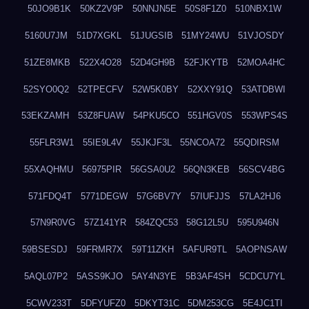
50JO9B1K
50KZ2V9P
50NNJN5E
50S8F1Z0
510NBX1W
5160U7JM
51D7XGKL
51JUGSIB
51MY24WU
51VJOSDY
51ZE8MKB
522X4O28
52D4GH9B
52FJKYTB
52MOA4HC
52SYO0Q2
52TPECFV
52W5K0BY
52XXY91Q
53ATDBWI
53EKZAMH
53Z8FUAW
54PKU5CO
551HGV0S
553WPS4S
55FLR3W1
55IE9L4V
55JKJF3L
55NCOA72
55QDIRSM
55XAQHMU
56975PIR
56GSA0U2
56QN3KEB
56SCV4BG
571FDQ4T
5771DEGW
57G6BV7Y
57IUFJJS
57LA2HJ6
57N9R0VG
57Z141YR
584ZQC53
58G12L5U
595U946N
59BSESDJ
59FRMR7X
59T11ZKH
5AFUR9TL
5AOPNSAW
5AQL07P2
5ASS9KJO
5AY4N3YE
5B3AF4SH
5CDCU7YL
5CWV233T
5DFYUFZ0
5DKYT31C
5DM253CG
5E4JC1TI