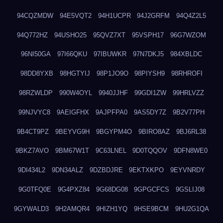
94CQZMDW
94E5VQT2
94H1UCPR
94J2GRFM
94Q4Z2L5
94Q772HZ
94USHO25
95QVZ7XT
95VSPH17
96G7WZOM
96NI50GA
97I66QKU
97IBUWKR
97N7DKJ5
984XBLDC
98DD8YXB
98HGTYIJ
98P1JO9O
98PIYSH9
98RHROFI
98RZWLDP
990W4OYL
9940JJHF
99GDI1ZW
99HRLVZZ
99NJVYC8
9AEIGFHX
9AJPFPA0
9AS5DY7Z
9B2V77PH
9B4CT9PZ
9BEYVG9H
9BGYPM4O
9BIRO8AZ
9BJ6RL38
9BKZ7AVO
9BM67W1T
9C63LNEL
9D0TQQOV
9DFN8WE0
9DI434L2
9DN34ALZ
9DZBDJRE
9EKTXKPO
9EYVNRDY
9G0TFQ0E
9G4PXZ84
9G68DG08
9GPGCFCS
9GSLIJ08
9GYWALD3
9H2AMQR4
9HIZH1YQ
9HSE9BCM
9HU2G1QA