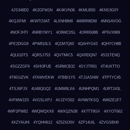
4JS349D2
4K2GFW1N
4K4KVN36
4KML855I
4KNS3G0Y
4KQJIFMI
4KWTO3AT
4LXNH9M8
4M8RR8DW
4NNSAVOG
4NOFJHTI
4NRBYMY1
4O9WC0SL
4ORR508B
4P5VX889
4PE2DGG9
4PW810LS
4Q1M7Q60
4QAHYG43
4QHYCH8B
4QL610TS
4QRSJ753
4QVTMIC5
4QXRDQN7
4S31TENQ
4SGZZGF9
4SHI3FUE
4SRMCB32
4SYJTR01
4T4UXTTO
4T8GUZVK
4TAWVEKW
4TBBI1Y5
4TJ1ASNW
4TPTYC45
4TSJ6PJX
4U48QGQ2
4UMM8LXA
4UNHPQM1
4URT243L
4VFMWJZ0
4VGSLXPJ
4VJZYO02
4VNW7KSQ
4W6ZE1F7
4WP2PW82
4WQWQXX8
4WXQZN38
4X7TT8GV
4XYOT662
4XZYAUHI
4YQHH612
4Z52SO0V
4ZP14UIL
4ZVGSBH0