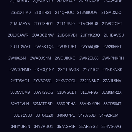
2QFIABDG
2QYABSTR
2R02B74P
2RPXRAZM
2SAV54DE
2SS1XHM0
2T0TIR21
2T4QFIOC
2T8M8OOV
2TGAD2ZO
2TMUAAY5
2TOT3HO1
2TT1JPJ0
2TVCNBU8
2TWC2CET
2U1JCAWR
2UABCBNW
2UBGKVBI
2UFYK23Q
2UHBAVSU
2UT1DWVT
2VA5KTQ4
2VUSTJE1
2VY55Q8B
2W29565T
2W496244
2WADJS4M
2WGUIKKG
2WK2EL88
2WNPNKRH
2WV0ZHMD
2X7CQ1SY
2XYTJWGS
2Y7I1IC2
2YKK8NSK
2YT95AO1
2YV3O361
2YXVOCOL
2Z2JNBKZ
2ZAJL9NV
30D5VUM9
30W729OG
31BVSCBT
31L8FP95
31M0MR2X
32AT2VLN
32MATDBP
336RPFHA
33ANXYRH
33CR504T
33DY1V30
33T04ZZ0
3404O7P1
3478760D
34F92RUM
34HYUF3N
34Y7PBO1
357AGF1F
35AF37G3
35HVS0VG