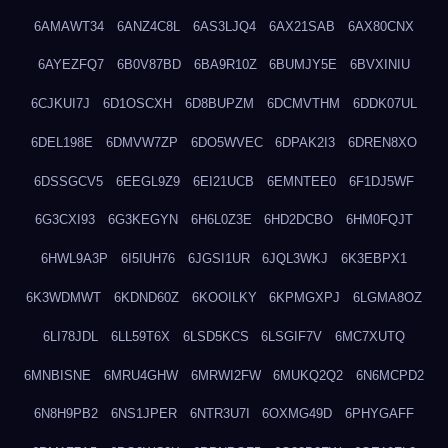
6AMAWT34
6ANZ4C8L
6AS3LJQ4
6AX21SAB
6AX80CNX
6AYEZFQ7
6B0V87BD
6BA9R10Z
6BUMJY5E
6BVXINIU
6CJKUI7J
6D1OSCXH
6D8BUPZM
6DCMVTHM
6DDK07UL
6DEL198E
6DMVW7ZP
6DO5WVEC
6DPAK2I3
6DREN8XO
6DSSGCV5
6EEGL9Z9
6EI21UCB
6EMNTEE0
6F1DJ5WF
6G3CXI93
6G3KEGYN
6H6L0Z3E
6HD2DCBO
6HM0FQJT
6HWL9A3P
6I5IUH76
6JGSI1UR
6JQL3WKJ
6K3EBPX1
6K3WDMWT
6KDND60Z
6KOOILKY
6KPMGXPJ
6LGMA8OZ
6LI78JDL
6LL59T6X
6LSD5KCS
6LSGIF7V
6MC7XUTQ
6MNBISNE
6MRU4GHW
6MRWI2FW
6MUKQ2Q2
6N6MCPD2
6N8H9PB2
6NS1JPER
6NTR3U7I
6OXMG49D
6PHYGAFF