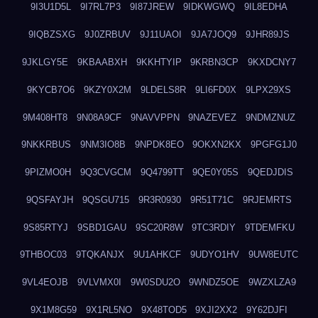
9I3U1D5L
9I7RL7P3
9I87JREW
9IDKWGWQ
9IL8EDHA
9IQBZSXG
9J0ZRBUV
9J11UAOI
9JA7JOQ9
9JHR89JS
9JKLGY5E
9KBAABXH
9KKHTYIP
9KRBN3CP
9KXDCNY7
9KYCB7O6
9KZY0X2M
9LDELS8R
9LI6FD0X
9LPX29XS
9M408HT8
9N08A9CF
9NAVVPPN
9NAZEVEZ
9NDMZNUZ
9NKKRBUS
9NM3IO8B
9NPDK8EO
9OKXN2KX
9PGFG1J0
9PIZMO0H
9Q3CVGCM
9Q4799TT
9QE0Y05S
9QEDJDIS
9QSFAYJH
9QSGU715
9R3R0930
9R51T71C
9RJEMRTS
9S85RTYJ
9SBD1GAU
9SC20R8W
9TC3RDIY
9TDEMFKU
9THBOC03
9TQKANJX
9U1AHKCF
9UDYO1HV
9UW8EUTC
9VL4EOJB
9VLVMX0I
9W0SDU2O
9WNDZ5OE
9WZXLZA9
9X1M8G59
9X1RL5NO
9X48TOD5
9XJI2XX2
9Y62DJFI