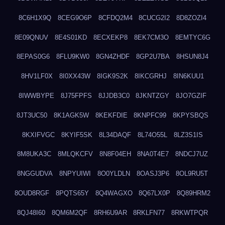
8C6H1X9Q
8CEG9O6P
8CFDQ2M4
8CUCG2I2
8D8ZOZI4
8E09QNUV
8E4S01KD
8ECXEKP8
8EK7CM3O
8EMTYC6G
8EPAS0G6
8FLU9KW0
8GN4ZHDF
8GP2U7BA
8HSUN8J4
8HV1LF0X
8I0XX43W
8IGK9S2K
8IKCGRHJ
8IN6KUU1
8IWWBYPE
8J75FPFS
8JJDB3C0
8JKNTZGY
8JO7GZIF
8JT3UC50
8K1AGK5W
8KEKFDIE
8KNPFC99
8KPYSBQS
8KXIFVGC
8KYIF5SK
8L34DAQF
8L74O55L
8LZ3S1IS
8M8UKA3C
8MLQKCFV
8N8F04EH
8NA0T4E7
8NDCJ7UZ
8NGGUDVA
8NPYUIWI
8O0YLDLN
8OASJ3P6
8OL9RU5T
8OUD8RGF
8PQTS65Y
8Q4WAGXO
8Q67LX0P
8Q89HRM2
8QJ48I60
8QM6M2QF
8RH6U9AR
8RKLFN77
8RKWTPQR