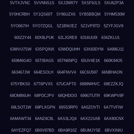
5VTXJVNC
5VVNNS1S
5XJ2MR7Y
5XSF9JLS
5XU6ZP3A
5Y0HCRBH
5Y1QS60T
5Y86UZX6
5YB5BBQM
5YHM530M
5YO667IH
5YO7ZQGL
5Z1BWJEZ
5Z1VP9TD
5ZYFJGV9
60IZ2Y44
60X8LPUK
62LJGRE8
6316UU0I
634ZKLU1
63MVU7SW
63SPQINX
63WDQUHH
63X60DYM
64996J11
659M6G4O
65TIBAG5
65TN6NPQ
65UV4E1K
660K94O5
663467JW
664ESOLH
664FNVV4
66C6U597
66NBHAON
675YBKS0
67T6PVX5
67UCAPT0
6899WHVC
68EZZKJQ
68OMB6UH
68PDCJPV
68QHDOI3
699GTUTR
69KWPV8F
69LSOT1W
69PLXGPN
69S53RP0
6A5ZOVTI
6A7TVFIW
6AMAWT34
6ANZ4C8L
6AS3LJQ4
6AX21SAB
6AX80CNX
6AYEZFQ7
6B0V87BD
6BA9R10Z
6BUMJY5E
6BVXINIU