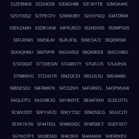
51ZE8MKB
522X4O28
52D4GH9B
52FJKYTB
52MOA4HC
52SYO0Q2
52TPECFV
52W5K0BY
52XXY91Q
53ATDBWI
53EKZAMH
53Z8FUAW
54PKU5CO
551HGV0S
553WPS4S
55FLR3W1
55IE9L4V
55JKJF3L
55NCOA72
55QDIRSM
55XAQHMU
56975PIR
56GSA0U2
56QN3KEB
56SCV4BG
571FDQ4T
5771DEGW
57G6BV7Y
57IUFJJS
57LA2HJ6
57N9R0VG
57Z141YR
584ZQC53
58G12L5U
595U946N
59BSESDJ
59FRMR7X
59T11ZKH
5AFUR9TL
5AOPNSAW
5AQL07P2
5ASS9KJO
5AY4N3YE
5B3AF4SH
5CDCU7YL
5CWV233T
5DFYUFZ0
5DKYT31C
5DM253CG
5E4JC1TI
5EXK7A7W
5F447S51
5FMM242C
5FNR39CT
5GEF3377
5GYKO7P3
5H18E5N3
5H4C8VII
5HANI4XK
5HER0XEV