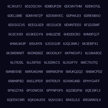
6CJKUI7J
6D1OSCXH
6D8BUPZM
6DCMVTHM
6DDK07UL
6DEL198E
6DMVW7ZP
6DO5WVEC
6DPAK2I3
6DREN8XO
6DSSGCV5
6EEGL9Z9
6EI21UCB
6EMNTEE0
6F1DJ5WF
6G3CXI93
6G3KEGYN
6H6L0Z3E
6HD2DCBO
6HM0FQJT
6HWL9A3P
6I5IUH76
6JGSI1UR
6JQL3WKJ
6K3EBPX1
6K3WDMWT
6KDND60Z
6KOOILKY
6KPMGXPJ
6LGMA8OZ
6LI78JDL
6LL59T6X
6LSD5KCS
6LSGIF7V
6MC7XUTQ
6MNBISNE
6MRU4GHW
6MRWI2FW
6MUKQ2Q2
6N6MCPD2
6N8H9PB2
6NS1JPER
6NTR3U7I
6OXMG49D
6PHYGAFF
6PM1Z7A5
6PO2WC0X
6PPNPOF5
6Q23B2FW
6QE19FL3
6QEEKCMR
6QKOAUOS
6QVIJ1K1
6R431JL5
6RGMWOLX