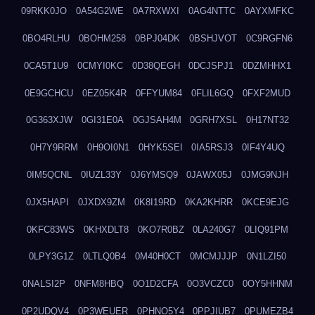
09RKK0JO
0A54G2WE
0A7RXWXI
0AG4NTTC
0AYXMFKC
0BO4RLHU
0BOHM258
0BPJ04DK
0BSHJVOT
0C9RGFN6
0CA5T1U9
0CMYI0KC
0D38QEGH
0DCJSPJ1
0DZMHHX1
0E9GCHCU
0EZ05K4R
0FFYUM84
0FLIL6GQ
0FXF2MUD
0G363XJW
0GI31E0A
0GJSAH4M
0GRH7XSL
0H17NT32
0H7Y9RRM
0H9OI0N1
0HYK5SEI
0IA5RSJ3
0IF4Y4UQ
0IM5QCNL
0IUZL33Y
0J6YMSQ9
0JAWX05J
0JMG9NJH
0JX5HAPI
0JXDX9ZM
0K8I19RD
0KA2KHRR
0KCE9EJG
0KFC83WS
0KHXDLT8
0KO7R0BZ
0LA240G7
0LIQ91PM
0LPY3G1Z
0LTLQ0B4
0M40H0CT
0MCMJJJP
0N1LZI50
0NALSI2P
0NFM8HBQ
0O1D2CFA
0O3VCZC0
0OY5HHNM
0P2UDQV4
0P3WEUER
0PHNO5Y4
0PPJIUB7
0PUMEZB4