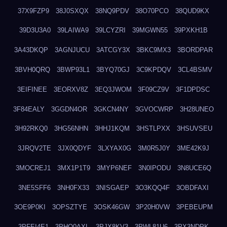
37X9FZP9
38J0SXQX
38NQ9PDV
38O70PCO
38QUD9KX
39D3U3A0
39LAIWA9
39LCYZRI
39MGWN55
39PXKH1B
3A43DKQP
3AGNJUCU
3ATCGY3X
3BKC9MX3
3BORDPAR
3BVH0QRQ
3BWP93L1
3BYQ70GJ
3C9KPDQV
3CL4BSMV
3EIFINEE
3EORXV8Z
3EQ3JWOM
3F09CZ9V
3F1DPDSC
3F84EALY
3GGDN4OR
3GKCN4NY
3GVOCWRP
3H28UNEO
3H92RKQ0
3HG56NHN
3HHJ1KQM
3HSTLPXX
3HSUVSEU
3JRQV2TE
3JX0QDYF
3LXYAX0G
3M0R5J0Y
3ME42K9J
3MOCREJ1
3MX1P1T9
3MYP6NEF
3N0IPODU
3N8UCE6Q
3NE5SFF6
3NH0FX33
3NISGAEP
3O3KQQ4F
3OBDFAXI
3OE9P0KI
3OPSZTYE
3OSK46GW
3P20H0VW
3PEBEUPM
3PFEI4E1
3PHQ0AXL
3PJX8KV3
3PWL81U6
3PX3NDPK