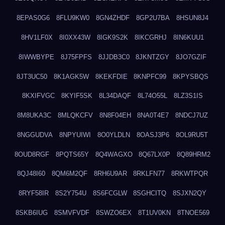
8EPAS0G6
8FLU9KW0
8GN4ZHDF
8GP2U7BA
8HSUN8J4
8HV1LF0X
8I0XX43W
8IGK9S2K
8IKCGRHJ
8IN6KUU1
8IWWBYPE
8J75FPFS
8JJDB3C0
8JKNTZGY
8JO7GZIF
8JT3UC50
8K1AGK5W
8KEKFDIE
8KNPFC99
8KPYSBQS
8KXIFVGC
8KYIF5SK
8L34DAQF
8L74O55L
8LZ3S1IS
8M8UKA3C
8MLQKCFV
8N8F04EH
8NA0T4E7
8NDCJ7UZ
8NGGUDVA
8NPYUIWI
8O0YLDLN
8OASJ3P6
8OL9RU5T
8OUD8RGF
8PQTS65Y
8Q4WAGXO
8Q67LX0P
8Q89HRM2
8QJ48I60
8QM6M2QF
8RH6U9AR
8RKLFN77
8RKWTPQR
8RYF58IR
8S2Y754U
8S6FCGLW
8SGHCITQ
8SJXN2QY
8SKB6IUG
8SMVFVDF
8SWZO6EX
8T1UV0KN
8TNOE569