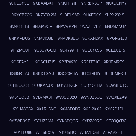
9JKLGY5E
9KBAABXH
9KKHTYIP
9KRBN3CP
9KXDCNY7
9KYCB7O6
9KZY0X2M
9LDELS8R
9LI6FD0X
9LPX29XS
9M408HT8
9N08A9CF
9NAVVPPN
9NAZEVEZ
9NDMZNUZ
9NKKRBUS
9NM3IO8B
9NPDK8EO
9OKXN2KX
9PGFG1J0
9PIZMO0H
9Q3CVGCM
9Q4799TT
9QE0Y05S
9QEDJDIS
9QSFAYJH
9QSGU715
9R3R0930
9R51T71C
9RJEMRTS
9S85RTYJ
9SBD1GAU
9SC20R8W
9TC3RDIY
9TDEMFKU
9THBOC03
9TQKANJX
9U1AHKCF
9UDYO1HV
9UW8EUTC
9VL4EOJB
9VLVMX0I
9W0SDU2O
9WNDZ5OE
9WZXLZA9
9X1M8G59
9X1RL5NO
9X48TOD5
9XJI2XX2
9Y62DJFI
9Y7WP9SF
9YJJZJ6M
9YK3DQGR
9YRZ89RG
9ZO0Q6RC
A04LTO96
A115BX97
A1935LIQ
A19VEO5I
A1FA9SH4