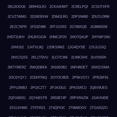
2BLDOOU6
2BRHOLRJ
2CKA0HWT
2CRELPQI
2CSOTXFR
2CVZ7WMG
2D26EBXW
2D942LRG
2DPSN680
2DU7LORM
2EZC76PR
2F53ZH8K
2FFJSSR3
2G789XQE
2G8M6D58
2HDT2UKH
2HLBXGGN
2HMC2F0V
2HO7QAUP
2HYWPJNU
2IIHI162
2J4TVL9Q
2JDKS9WZ
2JG4QYDE
2JSJLGSQ
2KKCIQS5
2KL1TDVU
2LCI7CW6
2LN9C5H3
2LVOI55N
2M7YMERZ
2MIQDBKK
2N165DB2
2NFH8OET
2NXDJSMA
2OC6YQYJ
2ODHTNIQ
2OYOC8EB
2P5KVO7J
2PB26F91
2PFU2MB3
2PGICZT7
2PJA33U1
2PK01RCU
2Q6V9UEG
2QFIABDG
2QYABSTR
2R02B74P
2RPXRAZM
2SAV54DE
2SS1XHM0
2T0TIR21
2T4QFIOC
2T8M8OOV
2TGAD2ZO