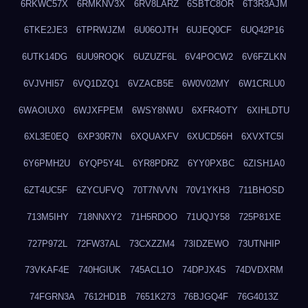
6RKWC57X
6RMKNV3X
6RV8LARZ
6SBTC8OR
6T3R3AJM
6TKE2JE3
6TPRWJZM
6U06OJTH
6UJEQ0CF
6UQ42P16
6UTK14DG
6UU9ROQK
6UZUZF6L
6V4POCW2
6V6FZLKN
6VJVHI57
6VQ1DZQ1
6VZACB5E
6W0V02MY
6W1CRLU0
6WAOIUX0
6WJXFPEM
6WSY8NWU
6XFR4OTY
6XIHLDTU
6XL3E0EQ
6XP30R7N
6XQUAXFV
6XUCD56H
6XVXTC5I
6Y6PMH2U
6YQP5Y4L
6YR8PDRZ
6YY0PXBC
6ZISH1A0
6ZT4UC5F
6ZYCUFVQ
70T7NVVN
70V1YKH3
711BHOSD
713M5IHY
718NNXY2
71H5RDOO
71UQJY58
725P81XE
727P972L
72FW37AL
73CXZZM4
73IDZEWO
73UTNHIP
73VKAF4E
740HGIUK
745ACL1O
74DPJX4S
74DVDXRM
74FGRN3A
7612HD1B
7651K273
76BJGQ4F
76G4013Z