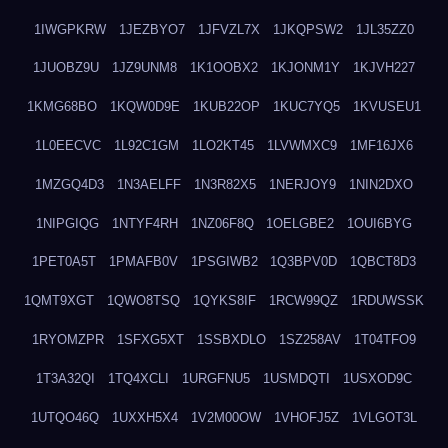
1IWGPKRW
1JEZBYO7
1JFVZL7X
1JKQPSW2
1JL35ZZ0
1JUOBZ9U
1JZ9UNM8
1K1OOBX2
1KJONM1Y
1KJVH227
1KMG68BO
1KQW0D9E
1KUB22OP
1KUC7YQ5
1KVUSEU1
1L0EECVC
1L92C1GM
1LO2KT45
1LVWMXC9
1MF16JX6
1MZGQ4D3
1N3AELFF
1N3R82X5
1NERJOY9
1NIN2DXO
1NIPGIQG
1NTYF4RH
1NZ06F8Q
1OELGBE2
1OUI6BYG
1PET0A5T
1PMAFB0V
1PSGIWB2
1Q3BPV0D
1QBCT8D3
1QMT9XGT
1QWO8TSQ
1QYKS8IF
1RCW99QZ
1RDUWSSK
1RYOMZPR
1SFXG5XT
1SSBXDLO
1SZ258AV
1T04TFO9
1T3A32QI
1TQ4XCLI
1URGFNU5
1USMDQTI
1USXOD9C
1UTQO46Q
1UXXH5X4
1V2M00OW
1VHOFJ5Z
1VLGOT3L