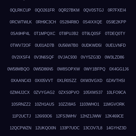
0QLRKCUP
0QO261FR
0QR27BKM
0QV0STGJ
0R7FXEI4
0RCWTWLK
0RH9C3CH
0S284R8O
0S4IXXQE
0S9E2KPP
0SA9HP4L
0T1MPQXC
0T8PUJB2
0T9LQ0SF
0TDEQ0TY
0TWV72OF
0U01AD7B
0U56W7B0
0UDKWD5I
0UELVNFD
0V2IXSF4
0V3N6SQF
0VJAC930
0VY5ZG3D
0W3LZD86
0W58MBQO
0W5D86N5
0W8SOPXW
0WY1BFPQ
0X4GG1J6
0XAANC43
0XI05VVT
0XLR0SZZ
0XW3VGXD
0ZAVTHSI
0ZM4J2CX
0ZVYGAG2
0ZXS0PVO
105XMS37
10LFO9CA
10SRNZZ2
10ZH1AUS
10ZZI8A5
1103WHO1
11MGVORK
11P2UCTJ
126I93O6
12FS3WHV
12HZ1JWW
12K469CE
12QCPWZN
12UKQO0N
133P7UOC
13COV7L8
14GYHZ3D