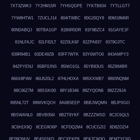
7XT3ZWK3
7Y2HM15R
7YHSQGPE
7YKTB834
7YTLLGT7
7YW8HTW1
7ZUCLJ14
804ITWBC
80G20QY8
80M18M6R
80NDABQJ
80TBA1GP
81B6R5DR
81F9BZC4
81GAYE1F
81NLFAJC
82LF82LT
82Z0LK6F
82ZPA837
8379G3TC
839R94B1
83DE49ZB
83FF7WTK
83Y6WTO0
843AMPY3
84ZPYENJ
85BF0JNS
85NIO1GL
85YB83US
85Z8IMBR
866X8P4W
86U520L2
87HLHOXA
885XXWB7
8893NQNM
88C06Z7M
88SSKI00
88Y1B346
88ZYQON6
88ZZ29JA
895NL72T
89WVKQCH
8A6B5EEP
8BBJWQMN
8BJPIIGO
8BSWANL0
8BVB056I
8BZT9YKF
8BZZZWSD
8C2C6QL5
8C6H1X9Q
8CEG9O6P
8CFDQ2M4
8CUCG2I2
8D8ZOZI4
8E09QNUV
8E4S01KD
8ECXEKP8
8EK7CM3O
8EMTYC6G