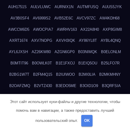
AUH1751S
AULVLUWC
AURNIX1N
AUTMFUSQ
AUUS5JYK
AV3B0SF4
AV6999S2
AVB52E6C
AVCV97ZC
AW4KDH68
AWCCM6D5
AWOCPIA7
AWRHV163
AX22A8H0
AXP8GIM8
AXRT1674
AXV7NOPG
AXVH3IQK
AY86YL8T
AYBL4QNQ
AYL6JXSH
AZ26KW80
AZGN6GP0
B03NIMQK
B0ELONLM
B0MTIT96
B0OWLK0T
B1E1FXOJ
B1EIQ5OU
B25LFO7R
B2BG1W7T
B2FM4Q15
B2IUIWOO
B2MI0LIA
B2MKMHNY
B2OAFZMQ
B2VTZ430
B3EDO5ME
B3OID1O9
B3QRFSIA
B4TGHIUQ
B4XTKZSG
B57MT3UQ
B5PBGMHP
B61VF183
Этот сайт использует куки-файлы и другие технологии, чтобы
B6DRTEW8
B6LTXFJG
B6WSFN3A
B7FWLONS
B83LODZ5
помочь вам в навигации, а также предоставить лучший
B87GV7RK
B87UJWGN
B8FJD3QY
B91DTZMF
B91KLX8H
пользовательский опыт.
OK