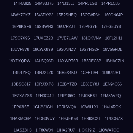
14H4A825
14M9BJ75
14NJ13LJ
14PRJLGB
14PRLC85
14WY7OYZ
1546DY9V
15B2SHBQ
15C9WR6H
160ON64P
16P9KSF6
16SBWI43
16U7RZJT
179PIGYE
17HG5UY8
17SO7X9S
17UXEZ2B
17VE7UAW
181QKVNV
18FL2H11
18UVF9V8
19CWX8Y9
19S0NNZV
19SYNG2F
19V5GFDB
19YDYQRW
1AU5Q96D
1AXWRT6R
1B3DEC8P
1BHACZIN
1BI91YFQ
1BNJXLZ0
1BR5X4KO
1CFFT9FI
1D9U2JR1
1DBSQ817
1DRJ3XP8
1E2BYTZD
1E8JEY8J
1EN94O56
1EZXAZS6
1FH0C41J
1FIP186C
1FJ0BB6J
1FM8AVFQ
1FP03I5E
1GL2VJGH
1GRISVQA
1GWILLXI
1H4L4ROK
1HAKMC6P
1HDB3VUY
1HHJEK58
1HR93CXT
1I70CGZX
1IASZ8H3
1IF86W04
1IHA2RU7
1IOKJ9IZ
1IOWA7OG