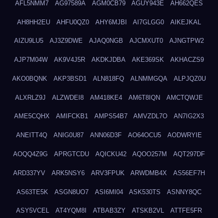
AFL5NMM7
AG97589A
AGM0CB79
AGUY943E
AH662QES
AH8HH2EU
AHFU0QZ0
AHY6MJBI
AI7GLGG0
AIKEJKAL
AIZU9LU5
AJ3Z9DWE
AJAQ0NGB
AJCMXUT0
AJNGTPW2
AJP7M04W
AK9V4J5R
AKDKJDBA
AKE369SK
AKHACZS9
AKO0BQNK
AKP3BSD1
ALN818FQ
ALNMMGQA
ALPJQZ0U
ALXRLZ9J
ALZWDEI8
AM418KE4
AM6T8IQN
AMCTQWJE
AME5CQHX
AMIFCKB1
AMPS54B7
AMVZDL7O
AN7IG2X3
ANEITT4Q
ANIG0U87
ANN06D3F
AO64OCU5
AODWRYIE
AOQQ4Z9G
APRGTCDU
AQICKU42
AQOO257M
AQT297DF
ARD337YV
ARK5NSY6
ARV3FPUK
ARWDMB4X
AS56EF7H
AS63TE5K
ASGN8UO7
ASI6MI04
ASK530TS
ASNNY8QC
ASY5VCEL
AT4YQM8I
ATBAB3ZY
ATSKB2VL
ATTFE5FR