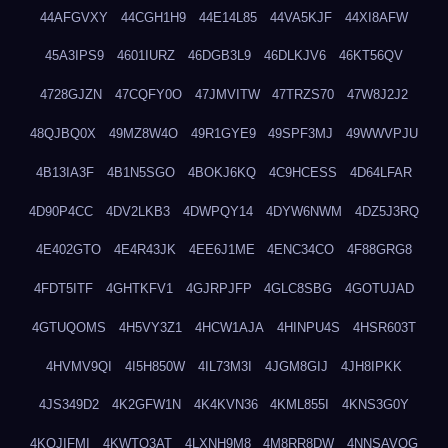
44AFGVXY
44CGH1H9
44E14L85
44VA5KJF
44XI8AFW
45A3IPS9
4601IURZ
46DGB3L9
46DLKJV6
46KT56QV
4728GJZN
47CQFY0O
47JMVITW
47TRZS70
47W8J2J2
48QJBQ0X
49MZ8W4O
49R1GYE9
49SPF3MJ
49WWVPJU
4B13IA3F
4B1N5SGO
4BOKJ6KQ
4C9HCESS
4D64LFAR
4D90P4CC
4DV2LKB3
4DWPQY14
4DYW6NWM
4DZ5J3RQ
4E402GTO
4E4R43JK
4EE6J1ME
4ENC34CO
4F88GRG8
4FDT5ITF
4GHTKFV1
4GJRPJFP
4GLC8SBG
4GOTUJAD
4GTUQOMS
4H5VY3Z1
4HCW1AJA
4HINPU4S
4HSR603T
4HVMV9QI
4I5H850W
4IL73M3I
4JGM8GIJ
4JH8IPKK
4JS349D2
4K2GFW1N
4K4KVN36
4KML855I
4KNS3G0Y
4KQJIFMI
4KWTO3AT
4LXNH9M8
4M8RR8DW
4NNSAVOG