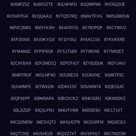
8U58PZ5Z
8U9XSZTE
8ULNF9FD
8UQ89PM6
8VO5Q2UE
8VOUFPGA
8VQQAA1I
8VTQSTRQ
8WAVTFXG
8WSU0MSW
8WVC26W1
8WXYKI9V
8X4X9YOL
8X79OPDP
8XCY80VZ
8XP25X65
8XX9KYGX
8Y1IYS6J
8YAACL5S
8YKVAXRE
8YM48I9Z
8YPIP6SK
8YSJ7SB8
8YT98V0E
8YTM92ET
8ZC9YBAN
8ZFZMEEQ
8ZPDT42T
8ZYB2DUK
902YJAIU
904RTRGF
90GLHP4O
9151RE2S
91536XNC
91M6TF5C
91S40MFE
927W4109
92D4V1SF
92NJMW74
92QEGUIC
92QF91PP
939W5AR4
93BCKCKZ
93HKS0RJ
93KMD0XZ
93L2IZDP
93Q1LPRJ
944UTVW8
94555E9U
94CLT1XT
94CQZMDW
94E5VQT2
94H1UCPR
94J2GRFM
94Q4Z2L5
94Q772HZ
94USHO25
95QVZ7XT
95VSPH17
96G7WZOM