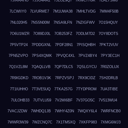
7JIRAAHO
7JJO4AR2
7JLOZ9Q7
7KWC77GK
7LALYSM0
7LCWIIY0
7LVURME7
7M1UWA38
7MHLTVDG
7MM4F50B
7NL020H5
7NS5N00M
7NSA9LFN
7NZIGFWV
7O15HQUY
7O6U1WZR
7O89DJ0L
7OB253FZ
7ODLM7D2
7OY8DOTS
7P5VTP24
7PDDGXNL
7PDF28N1
7PISQHBH
7PKT2VUV
7PN5ZVPO
7PS4XQMK
7PVQC4XL
7PVZ4BY4
7PY3EC1H
7Q1VZL8M
7QAQLLVB
7QP7DLC5
7QSLGYCU
7R0ZOLUX
7R9IGDKD
7ROB1V3K
7RPZVSPJ
7RX9CIDZ
7SH2DRLB
7T1IUHHO
7T3VE5UQ
7TKA257G
7TYDPROM
7UA3TIBE
7ULOHB33
7UTVLU59
7V2MI6BF
7V37GO5C
7V513WU4
7VACJZDW
7WHDQ1JB
7WHY4Z0N
7WQXY6L4
7WRFNCB0
7WWR3W39
7WZCNQ7C
7X1TM5XQ
7XKFP983
7XMG6WJ3