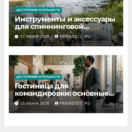
ДОСТОПРИМЕЧАТЕЛЬНОСТИ
Инструменты и аксессуары
для спиннинговой
рыбалки: назначение и
17 ИЮНЯ 2026
FRIENDS72_RU
типы
ДОСТОПРИМЕЧАТЕЛЬНОСТИ
Гостиница для
командировки: основные
критерии выбора
15 ИЮНЯ 2026
FRIENDS72_RU