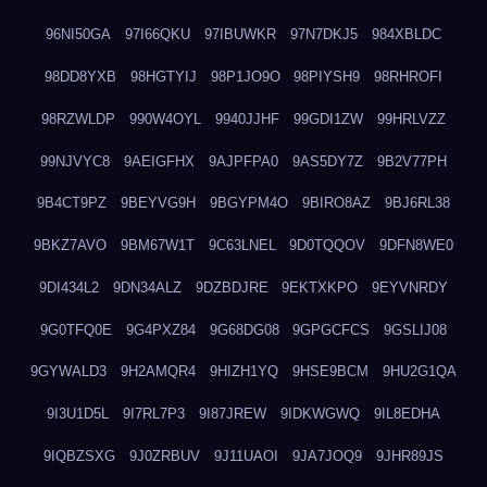
96NI50GA
97I66QKU
97IBUWKR
97N7DKJ5
984XBLDC
98DD8YXB
98HGTYIJ
98P1JO9O
98PIYSH9
98RHROFI
98RZWLDP
990W4OYL
9940JJHF
99GDI1ZW
99HRLVZZ
99NJVYC8
9AEIGFHX
9AJPFPA0
9AS5DY7Z
9B2V77PH
9B4CT9PZ
9BEYVG9H
9BGYPM4O
9BIRO8AZ
9BJ6RL38
9BKZ7AVO
9BM67W1T
9C63LNEL
9D0TQQOV
9DFN8WE0
9DI434L2
9DN34ALZ
9DZBDJRE
9EKTXKPO
9EYVNRDY
9G0TFQ0E
9G4PXZ84
9G68DG08
9GPGCFCS
9GSLIJ08
9GYWALD3
9H2AMQR4
9HIZH1YQ
9HSE9BCM
9HU2G1QA
9I3U1D5L
9I7RL7P3
9I87JREW
9IDKWGWQ
9IL8EDHA
9IQBZSXG
9J0ZRBUV
9J11UAOI
9JA7JOQ9
9JHR89JS