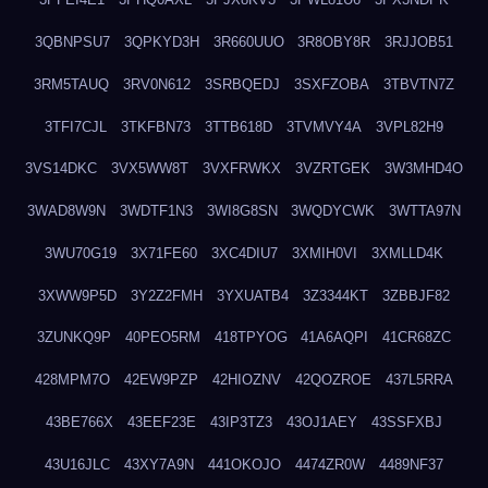
3QBNPSU7
3QPKYD3H
3R660UUO
3R8OBY8R
3RJJOB51
3RM5TAUQ
3RV0N612
3SRBQEDJ
3SXFZOBA
3TBVTN7Z
3TFI7CJL
3TKFBN73
3TTB618D
3TVMVY4A
3VPL82H9
3VS14DKC
3VX5WW8T
3VXFRWKX
3VZRTGEK
3W3MHD4O
3WAD8W9N
3WDTF1N3
3WI8G8SN
3WQDYCWK
3WTTA97N
3WU70G19
3X71FE60
3XC4DIU7
3XMIH0VI
3XMLLD4K
3XWW9P5D
3Y2Z2FMH
3YXUATB4
3Z3344KT
3ZBBJF82
3ZUNKQ9P
40PEO5RM
418TPYOG
41A6AQPI
41CR68ZC
428MPM7O
42EW9PZP
42HIOZNV
42QOZROE
437L5RRA
43BE766X
43EEF23E
43IP3TZ3
43OJ1AEY
43SSFXBJ
43U16JLC
43XY7A9N
441OKOJO
4474ZR0W
4489NF37