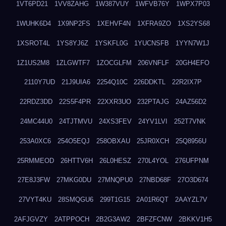
1VT6PD21
1VV8ZAHG
1W387VUY
1WFVB76Y
1WPX7P03
1WUHK6D4
1X9NP2FS
1XEHVF4N
1XFRA9ZO
1XS2YS68
1XSROT4L
1YS8YJ6Z
1YSKFL0G
1YUCNSFB
1YYN7W1J
1Z1US2M8
1ZLGWTF7
1ZOCGLFM
206VNFLF
20GH4EFO
2110Y7UD
21J9UIA6
2254Q10C
226DDKTL
22R2IX7P
22RDZ3DD
22S5F4PR
22XXR3UO
232PTAJG
24AZ56D2
24MC44U0
24TJTMVU
24XS3FEV
24YV1LVI
252T7VNK
253A0XC6
254O5EQJ
258OBXAU
25JR0XCH
25Q8956U
25RMMEOD
26HTTV6H
26L0HESZ
270L4YOL
276UFPNM
27E8J3FW
27MKG0DU
27MNQPU0
27NBD68F
27O3D674
27VYT4KU
28SMQGU6
299T1G15
2A01R6QT
2AAYZL7V
2AFJGVZY
2ATPPOCH
2B2G3AW2
2BFZFCNW
2BKKV1H5