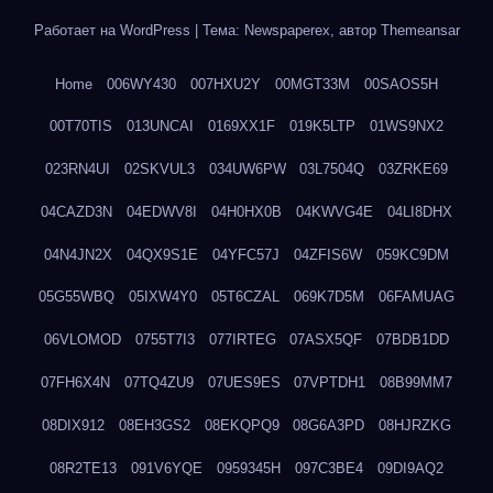
Работает на WordPress
|
Тема: Newspaperex, автор
Themeansar
Home
006WY430
007HXU2Y
00MGT33M
00SAOS5H
00T70TIS
013UNCAI
0169XX1F
019K5LTP
01WS9NX2
023RN4UI
02SKVUL3
034UW6PW
03L7504Q
03ZRKE69
04CAZD3N
04EDWV8I
04H0HX0B
04KWVG4E
04LI8DHX
04N4JN2X
04QX9S1E
04YFC57J
04ZFIS6W
059KC9DM
05G55WBQ
05IXW4Y0
05T6CZAL
069K7D5M
06FAMUAG
06VLOMOD
0755T7I3
077IRTEG
07ASX5QF
07BDB1DD
07FH6X4N
07TQ4ZU9
07UES9ES
07VPTDH1
08B99MM7
08DIX912
08EH3GS2
08EKQPQ9
08G6A3PD
08HJRZKG
08R2TE13
091V6YQE
0959345H
097C3BE4
09DI9AQ2