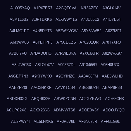
A1O35YAQ
A1R67BR7
A2GQTCVA
A2I3AZEC
A3GL614V
A3M1L6B2
A3PTDXK6
A3XWWY1S
A43E85C2
A4IUYB5H
A4LMC1PF
A4N5RYT3
A52WYVGW
A5Y3NWE2
A627I8F1
A6I3WV0B
A6YEHPPJ
A75CECZS
A782U1QR
A78T7XR0
A7B0I7FU
A7DADQHQ
A7RWE8NA
A7X6JATR
A82WRX97
A8LJWC6X
A8LOL4ZV
A90Z37DL
A913466R
A96H0U7X
A9GEP7N3
A9KIYWKO
A9QYINZC
AA3A68FM
AAEJWLHD
AAEZRZ0I
AAO3NKXF
AAVKTCB4
AB6S6UZH
ABAP8R3B
ABDXH3XG
ABQR9326
ABWKZCNH
AC2GYKWG
AC768CHK
ACUPC2X8
ACXX236G
ADMVWTS8
ADOE3V3Y
ADQOJYQO
AE2PW74I
AE5LNXK5
AF0P5V8L
AF6N078R
AFF8EG9L