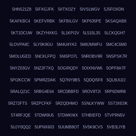
5HNS21Z8
5IFXGJFK
5IITXOZY
5IVSLWGV
5J5FOXDN
5KAFKBC4
5KEFVRBK
5KFBILGV
5KP635PE
5KSAQAB8
5KT1DCUW
5KZYHXKG
5L1KPI2V
5L515L3S
5LCKQGH7
5LOVPA8C
5LY0K9GU
5M4U4YA3
5M8JMWFU
5MC4C6M0
5MOLUGED
5NCKLFPQ
5NI5PO7L
5NROBV9R
5NSPSK7R
5NYZ03GV
5NZ2F7XQ
5OGIRQDY
5OIXNVW6
5OPF8A7F
5PI2KCCW
5PMRZDAK
5Q7NY9BS
5QDQI5F8
5QL8UU2J
5RALQ21C
5RBG4E64
5RCDBBFD
5ROV8T2I
5RP6DWR8
5RZ72FTS
5RZPCFKF
5RZQDHMO
5SNLKYWW
5ST3XE0K
5T4RFJQE
5TDWI9U5
5TDWKNIX
5THBIEFD
5TVPRN5V
5UJY0QQ2
5UPNX603
5UUMB8OT
5V5K9CVS
5VB3LIYB