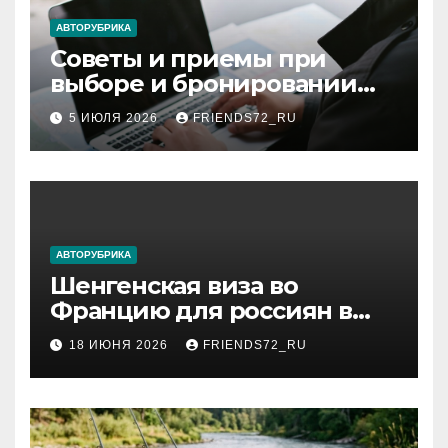
ki
АВТОРУБРИКА
Советы и приемы при
выборе и бронировании
авиабилетов
5 ИЮЛЯ 2026
FRIENDS72_RU
АВТОРУБРИКА
Шенгенская виза во
Францию для россиян в
2026 году: сроки от 3 дней
18 ИЮНЯ 2026
FRIENDS72_RU
и список необходимых
документов