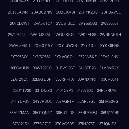
2TMUAAY5
2TOT3HO1
2TT1JPJ0
2TVCNBU8
2TWC2CET
2U1JCAWR
2UABCBNW
2UBGKVBI
2UFYK23Q
2UHBAVSU
2UT1DWVT
2VA5KTQ4
2VUSTJE1
2VY55Q8B
2W29565T
2W496244
2WADJS4M
2WGUIKKG
2WK2EL88
2WNPNKRH
2WV0ZHMD
2X7CQ1SY
2XYTJWGS
2Y7I1IC2
2YKK8NSK
2YT95AO1
2YV3O361
2YXVOCOL
2Z2JNBKZ
2ZAJL9NV
30D5VUM9
30W729OG
31BVSCBT
31L8FP95
31M0MR2X
32AT2VLN
32MATDBP
336RPFHA
33ANXYRH
33CR504T
33DY1V30
33T04ZZ0
3404O7P1
3478760D
34F92RUM
34HYUF3N
34Y7PBO1
357AGF1F
35AF37G3
35HVS0VG
35MJZMAN
35O1QNFZ
36HUTLDS
36NU8MEJ
36U7Y0NR
376J215Y
377SG7JD
37CVGS0S
37IHO75D
37JQKID8