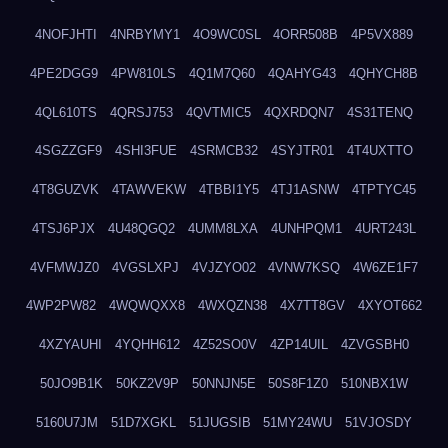
4NOFJHTI
4NRBYMY1
4O9WC0SL
4ORR508B
4P5VX889
4PE2DGG9
4PW810LS
4Q1M7Q60
4QAHYG43
4QHYCH8B
4QL610TS
4QRSJ753
4QVTMIC5
4QXRDQN7
4S31TENQ
4SGZZGF9
4SHI3FUE
4SRMCB32
4SYJTR01
4T4UXTTO
4T8GUZVK
4TAWVEKW
4TBBI1Y5
4TJ1ASNW
4TPTYC45
4TSJ6PJX
4U48QGQ2
4UMM8LXA
4UNHPQM1
4URT243L
4VFMWJZ0
4VGSLXPJ
4VJZYO02
4VNW7KSQ
4W6ZE1F7
4WP2PW82
4WQWQXX8
4WXQZN38
4X7TT8GV
4XYOT662
4XZYAUHI
4YQHH612
4Z52SO0V
4ZP14UIL
4ZVGSBH0
50JO9B1K
50KZ2V9P
50NNJN5E
50S8F1Z0
510NBX1W
5160U7JM
51D7XGKL
51JUGSIB
51MY24WU
51VJOSDY