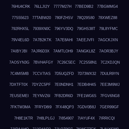
76HU4CRK
76LLJI2Y
7777M27H
77BED9B2
77BGMMG4
77S55623
77TABW20
780FZHSV
78Q29S80
78XWEZ88
792RHX5L
7939XN0C
796YV3DQ
79GHS38T
79L8YFMC
79V4EL6D
7A7B2KTK
7A7E8AHI
7AEEJVFI
7AGCKJXN
7AIBYJBI
7AJR6D3X
7AMTLOH9
7ANGKL8Z
7AOR3BJY
7AOSYN3G
7BVHAFGY
7C26C5EC
7C2S58N1
7C2XDJQN
7C4MI5MB
7CCV7IAS
7D5UQZFD
7D73WX32
7DULR9YN
7DXTFT0X
7DYZC5PF
7E0NDNH1
7EDB4H4S
7EE3M9WJ
7EUSEMEI
7EYNVZ6I
7FB2DR6D
7FE1WG6S
7FGV6NG8
7FKTW3MA
7FRYD8I9
7FX48QP3
7GDV0B8J
7GER99GF
7H8E1KTR
7H8LPLGJ
7I854907
7IAYUF4X
7IRRICQI