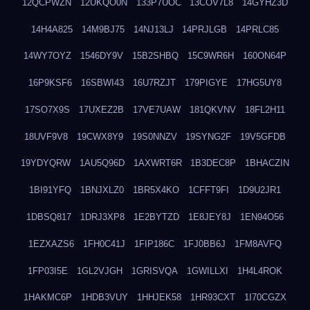
12QCPWZN
12UKQO0N
133P7UOC
13COV7L8
14GYHZ3D
14H4A825
14M9BJ75
14NJ13LJ
14PRJLGB
14PRLC85
14WY7OYZ
1546DY9V
15B2SHBQ
15C9WR6H
160ON64P
16P9KSF6
16SBWI43
16U7RZJT
179PIGYE
17HG5UY8
17SO7X9S
17UXEZ2B
17VE7UAW
181QKVNV
18FL2H11
18UVF9V8
19CWX8Y9
19S0NNZV
19SYNG2F
19V5GFDB
19YDYQRW
1AU5Q96D
1AXWRT6R
1B3DEC8P
1BHACZIN
1BI91YFQ
1BNJXLZ0
1BR5X4KO
1CFFT9FI
1D9U2JR1
1DBSQ817
1DRJ3XP8
1E2BYTZD
1E8JEY8J
1EN94O56
1EZXAZS6
1FH0C41J
1FIP186C
1FJ0BB6J
1FM8AVFQ
1FP03I5E
1GL2VJGH
1GRISVQA
1GWILLXI
1H4L4ROK
1HAKMC6P
1HDB3VUY
1HHJEK58
1HR93CXT
1I70CGZX