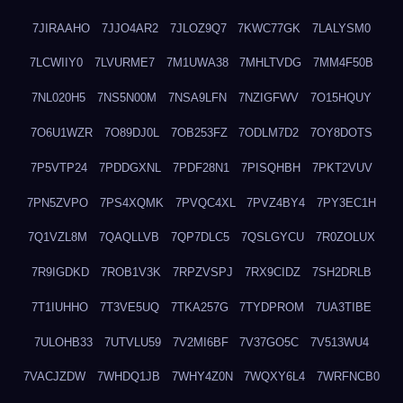
7JIRAAHO
7JJO4AR2
7JLOZ9Q7
7KWC77GK
7LALYSM0
7LCWIIY0
7LVURME7
7M1UWA38
7MHLTVDG
7MM4F50B
7NL020H5
7NS5N00M
7NSA9LFN
7NZIGFWV
7O15HQUY
7O6U1WZR
7O89DJ0L
7OB253FZ
7ODLM7D2
7OY8DOTS
7P5VTP24
7PDDGXNL
7PDF28N1
7PISQHBH
7PKT2VUV
7PN5ZVPO
7PS4XQMK
7PVQC4XL
7PVZ4BY4
7PY3EC1H
7Q1VZL8M
7QAQLLVB
7QP7DLC5
7QSLGYCU
7R0ZOLUX
7R9IGDKD
7ROB1V3K
7RPZVSPJ
7RX9CIDZ
7SH2DRLB
7T1IUHHO
7T3VE5UQ
7TKA257G
7TYDPROM
7UA3TIBE
7ULOHB33
7UTVLU59
7V2MI6BF
7V37GO5C
7V513WU4
7VACJZDW
7WHDQ1JB
7WHY4Z0N
7WQXY6L4
7WRFNCB0