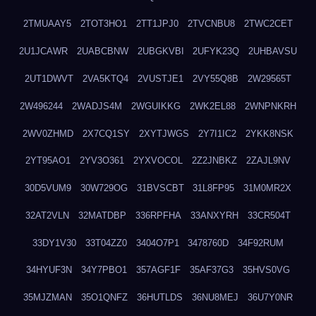
2TMUAAY5
2TOT3HO1
2TT1JPJ0
2TVCNBU8
2TWC2CET
2U1JCAWR
2UABCBNW
2UBGKVBI
2UFYK23Q
2UHBAVSU
2UT1DWVT
2VA5KTQ4
2VUSTJE1
2VY55Q8B
2W29565T
2W496244
2WADJS4M
2WGUIKKG
2WK2EL88
2WNPNKRH
2WV0ZHMD
2X7CQ1SY
2XYTJWGS
2Y7I1IC2
2YKK8NSK
2YT95AO1
2YV3O361
2YXVOCOL
2Z2JNBKZ
2ZAJL9NV
30D5VUM9
30W729OG
31BVSCBT
31L8FP95
31M0MR2X
32AT2VLN
32MATDBP
336RPFHA
33ANXYRH
33CR504T
33DY1V30
33T04ZZ0
3404O7P1
3478760D
34F92RUM
34HYUF3N
34Y7PBO1
357AGF1F
35AF37G3
35HVS0VG
35MJZMAN
35O1QNFZ
36HUTLDS
36NU8MEJ
36U7Y0NR