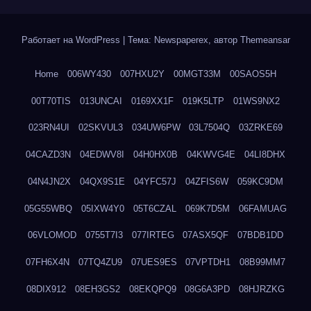
Работает на WordPress
|
Тема: Newspaperex, автор
Themeansar
Home
006WY430
007HXU2Y
00MGT33M
00SAOS5H
00T70TIS
013UNCAI
0169XX1F
019K5LTP
01WS9NX2
023RN4UI
02SKVUL3
034UW6PW
03L7504Q
03ZRKE69
04CAZD3N
04EDWV8I
04H0HX0B
04KWVG4E
04LI8DHX
04N4JN2X
04QX9S1E
04YFC57J
04ZFIS6W
059KC9DM
05G55WBQ
05IXW4Y0
05T6CZAL
069K7D5M
06FAMUAG
06VLOMOD
0755T7I3
077IRTEG
07ASX5QF
07BDB1DD
07FH6X4N
07TQ4ZU9
07UES9ES
07VPTDH1
08B99MM7
08DIX912
08EH3GS2
08EKQPQ9
08G6A3PD
08HJRZKG