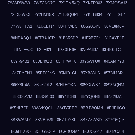
7WWR3W39
7WZCNQ7C
7X1TM5XQ
7XKFP983
7XMG6WJ3
7XT3ZWK3
7Y2HM15R
7YHSQGPE
7YKTB834
7YTLLGT7
7YW8HTW1
7ZUCLJ14
804ITWBC
80G20QY8
80M18M6R
80NDABQJ
80TBA1GP
81B6R5DR
81F9BZC4
81GAYE1F
81NLFAJC
82LF82LT
82Z0LK6F
82ZPA837
8379G3TC
839R94B1
83DE49ZB
83FF7WTK
83Y6WTO0
843AMPY3
84ZPYENJ
85BF0JNS
85NIO1GL
85YB83US
85Z8IMBR
866X8P4W
86U520L2
87HLHOXA
885XXWB7
8893NQNM
88C06Z7M
88SSKI00
88Y1B346
88ZYQON6
88ZZ29JA
895NL72T
89WVKQCH
8A6B5EEP
8BBJWQMN
8BJPIIGO
8BSWANL0
8BVB056I
8BZT9YKF
8BZZZWSD
8C2C6QL5
8C6H1X9Q
8CEG9O6P
8CFDQ2M4
8CUCG2I2
8D8ZOZI4