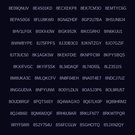
8E09QNUV
8E4S01KD
8ECXEKP8
8EK7CM3O
8EMTYC6G
8EPAS0G6
8FLU9KW0
8GN4ZHDF
8GP2U7BA
8HSUN8J4
8HV1LF0X
8I0XX43W
8IGK9S2K
8IKCGRHJ
8IN6KUU1
8IWWBYPE
8J75FPFS
8JJDB3C0
8JKNTZGY
8JO7GZIF
8JT3UC50
8K1AGK5W
8KEKFDIE
8KNPFC99
8KPYSBQS
8KXIFVGC
8KYIF5SK
8L34DAQF
8L74O55L
8LZ3S1IS
8M8UKA3C
8MLQKCFV
8N8F04EH
8NA0T4E7
8NDCJ7UZ
8NGGUDVA
8NPYUIWI
8O0YLDLN
8OASJ3P6
8OL9RU5T
8OUD8RGF
8PQTS65Y
8Q4WAGXO
8Q67LX0P
8Q89HRM2
8QJ48I60
8QM6M2QF
8RH6U9AR
8RKLFN77
8RKWTPQR
8RYF58IR
8S2Y754U
8S6FCGLW
8SGHCITQ
8SJXN2QY