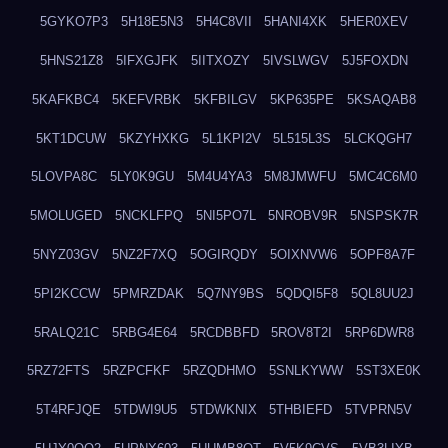
5GYKO7P3
5H18E5N3
5H4C8VII
5HANI4XK
5HER0XEV
5HNS21Z8
5IFXGJFK
5IITXOZY
5IVSLWGV
5J5FOXDN
5KAFKBC4
5KEFVRBK
5KFBILGV
5KP635PE
5KSAQAB8
5KT1DCUW
5KZYHXKG
5L1KPI2V
5L515L3S
5LCKQGH7
5LOVPA8C
5LY0K9GU
5M4U4YA3
5M8JMWFU
5MC4C6M0
5MOLUGED
5NCKLFPQ
5NI5PO7L
5NROBV9R
5NSPSK7R
5NYZ03GV
5NZ2F7XQ
5OGIRQDY
5OIXNVW6
5OPF8A7F
5PI2KCCW
5PMRZDAK
5Q7NY9BS
5QDQI5F8
5QL8UU2J
5RALQ21C
5RBG4E64
5RCDBBFD
5ROV8T2I
5RP6DWR8
5RZ72FTS
5RZPCFKF
5RZQDHMO
5SNLKYWW
5ST3XE0K
5T4RFJQE
5TDWI9U5
5TDWKNIX
5THBIEFD
5TVPRN5V