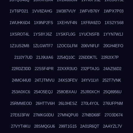
1VT6PD21
1VV8ZAHG
1W387VUY
1WFVB76Y
1WPX7P03
1WUHK6D4
1X9NP2FS
1XEHVF4N
1XFRA9ZO
1XS2YS68
1XSROT4L
1YS8YJ6Z
1YSKFL0G
1YUCNSFB
1YYN7W1J
1Z1US2M8
1ZLGWTF7
1ZOCGLFM
206VNFLF
20GH4EFO
2110Y7UD
21J9UIA6
2254Q10C
226DDKTL
22R2IX7P
22RDZ3DD
22S5F4PR
22XXR3UO
232PTAJG
24AZ56D2
24MC44U0
24TJTMVU
24XS3FEV
24YV1LVI
252T7VNK
253A0XC6
254O5EQJ
258OBXAU
25JR0XCH
25Q8956U
25RMMEOD
26HTTV6H
26L0HESZ
270L4YOL
276UFPNM
27E8J3FW
27MKG0DU
27MNQPU0
27NBD68F
27O3D674
27VYT4KU
28SMQGU6
299T1G15
2A01R6QT
2AAYZL7V