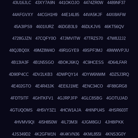
43U16JLC
43XY7A9N
441OKOJO
4474ZR0W
4489NF37
44AFGVXY
44CGH1H9
44E14L85
44VA5KJF
44XI8AFW
45A3IPS9
4601IURZ
46DGB3L9
46DLKJV6
46KT56QV
4728GJZN
47CQFY0O
47JMVITW
47TRZS70
47W8J2J2
48QJBQ0X
49MZ8W4O
49R1GYE9
49SPF3MJ
49WWVPJU
4B13IA3F
4B1N5SGO
4BOKJ6KQ
4C9HCESS
4D64LFAR
4D90P4CC
4DV2LKB3
4DWPQY14
4DYW6NWM
4DZ5J3RQ
4E402GTO
4E4R43JK
4EE6J1ME
4ENC34CO
4F88GRG8
4FDT5ITF
4GHTKFV1
4GJRPJFP
4GLC8SBG
4GOTUJAD
4GTUQOMS
4H5VY3Z1
4HCW1AJA
4HINPU4S
4HSR603T
4HVMV9QI
4I5H850W
4IL73M3I
4JGM8GIJ
4JH8IPKK
4JS349D2
4K2GFW1N
4K4KVN36
4KML855I
4KNS3G0Y