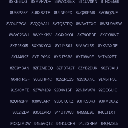
8SKB6IUG
8SMVFVDF
8SWZO6EX
8T1UV0KN
8TNOE569
8U58PZ5Z
8U9XSZTE
8ULNF9FD
8UQ89PM6
8VO5Q2UE
8VOUFPGA
8VQQAA1I
8VTQSTRQ
8WAVTFXG
8WSU0MSW
8WVC26W1
8WXYKI9V
8X4X9YOL
8X79OPDP
8XCY80VZ
8XP25X65
8XX9KYGX
8Y1IYS6J
8YAACL5S
8YKVAXRE
8YM48I9Z
8YPIP6SK
8YSJ7SB8
8YT98V0E
8YTM92ET
8ZC9YBAN
8ZFZMEEQ
8ZPDT42T
8ZYB2DUK
902YJAIU
904RTRGF
90GLHP4O
9151RE2S
91536XNC
91M6TF5C
91S40MFE
927W4109
92D4V1SF
92NJMW74
92QEGUIC
92QF91PP
939W5AR4
93BCKCKZ
93HKS0RJ
93KMD0XZ
93L2IZDP
93Q1LPRJ
944UTVW8
94555E9U
94CLT1XT
94CQZMDW
94E5VQT2
94H1UCPR
94J2GRFM
94Q4Z2L5