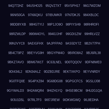
94Q772HZ
94USHO25
95QVZ7XT
95VSPH17
96G7WZOM
96NI50GA
97I66QKU
97IBUWKR
97N7DKJ5
984XBLDC
98DD8YXB
98HGTYIJ
98P1JO9O
98PIYSH9
98RHROFI
98RZWLDP
990W4OYL
9940JJHF
99GDI1ZW
99HRLVZZ
99NJVYC8
9AEIGFHX
9AJPFPA0
9AS5DY7Z
9B2V77PH
9B4CT9PZ
9BEYVG9H
9BGYPM4O
9BIRO8AZ
9BJ6RL38
9BKZ7AVO
9BM67W1T
9C63LNEL
9D0TQQOV
9DFN8WE0
9DI434L2
9DN34ALZ
9DZBDJRE
9EKTXKPO
9EYVNRDY
9G0TFQ0E
9G4PXZ84
9G68DG08
9GPGCFCS
9GSLIJ08
9GYWALD3
9H2AMQR4
9HIZH1YQ
9HSE9BCM
9HU2G1QA
9I3U1D5L
9I7RL7P3
9I87JREW
9IDKWGWQ
9IL8EDHA