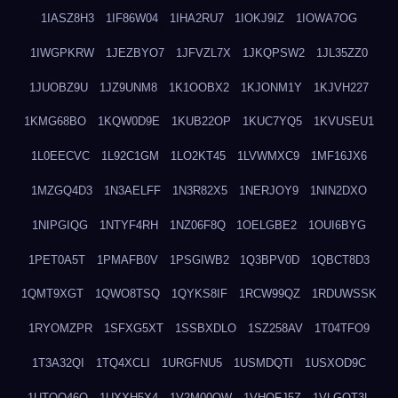
1IASZ8H3
1IF86W04
1IHA2RU7
1IOKJ9IZ
1IOWA7OG
1IWGPKRW
1JEZBYO7
1JFVZL7X
1JKQPSW2
1JL35ZZ0
1JUOBZ9U
1JZ9UNM8
1K1OOBX2
1KJONM1Y
1KJVH227
1KMG68BO
1KQW0D9E
1KUB22OP
1KUC7YQ5
1KVUSEU1
1L0EECVC
1L92C1GM
1LO2KT45
1LVWMXC9
1MF16JX6
1MZGQ4D3
1N3AELFF
1N3R82X5
1NERJOY9
1NIN2DXO
1NIPGIQG
1NTYF4RH
1NZ06F8Q
1OELGBE2
1OUI6BYG
1PET0A5T
1PMAFB0V
1PSGIWB2
1Q3BPV0D
1QBCT8D3
1QMT9XGT
1QWO8TSQ
1QYKS8IF
1RCW99QZ
1RDUWSSK
1RYOMZPR
1SFXG5XT
1SSBXDLO
1SZ258AV
1T04TFO9
1T3A32QI
1TQ4XCLI
1URGFNU5
1USMDQTI
1USXOD9C
1UTQO46Q
1UXXH5X4
1V2M00OW
1VHOFJ5Z
1VLGOT3L