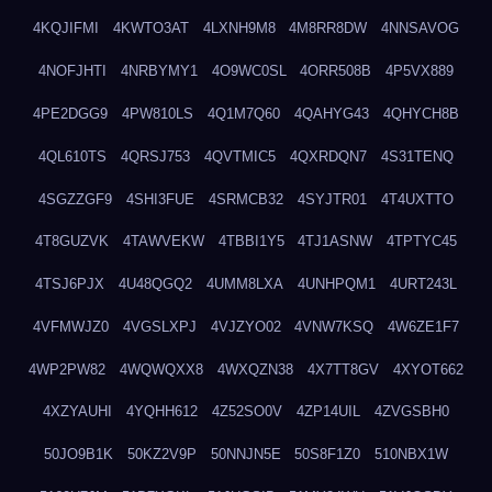
4KQJIFMI
4KWTO3AT
4LXNH9M8
4M8RR8DW
4NNSAVOG
4NOFJHTI
4NRBYMY1
4O9WC0SL
4ORR508B
4P5VX889
4PE2DGG9
4PW810LS
4Q1M7Q60
4QAHYG43
4QHYCH8B
4QL610TS
4QRSJ753
4QVTMIC5
4QXRDQN7
4S31TENQ
4SGZZGF9
4SHI3FUE
4SRMCB32
4SYJTR01
4T4UXTTO
4T8GUZVK
4TAWVEKW
4TBBI1Y5
4TJ1ASNW
4TPTYC45
4TSJ6PJX
4U48QGQ2
4UMM8LXA
4UNHPQM1
4URT243L
4VFMWJZ0
4VGSLXPJ
4VJZYO02
4VNW7KSQ
4W6ZE1F7
4WP2PW82
4WQWQXX8
4WXQZN38
4X7TT8GV
4XYOT662
4XZYAUHI
4YQHH612
4Z52SO0V
4ZP14UIL
4ZVGSBH0
50JO9B1K
50KZ2V9P
50NNJN5E
50S8F1Z0
510NBX1W