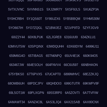
5UJY0QQ2
5UPNX603
5UUMB8OT
5V5K9CVS
5VB3LIYB
5VTXJVNC
5VVNNS1S
5XJ2MR7Y
5XSF9JLS
5XU6ZP3A
5Y0HCRBH
5Y1QS60T
5Y86UZX6
5YB5BBQM
5YHM530M
5YO667IH
5YO7ZQGL
5Z1BWJEZ
5Z1VP9TD
5ZYFJGV9
60IZ2Y44
60X8LPUK
62LJGRE8
6316UU0I
634ZKLU1
63MVU7SW
63SPQINX
63WDQUHH
63X60DYM
64996J11
659M6G4O
65TIBAG5
65TN6NPQ
65UV4E1K
660K94O5
663467JW
664ESOLH
664FNVV4
66C6U597
66NBHAON
675YBKS0
67T6PVX5
67UCAPT0
6899WHVC
68EZZKJQ
68OMB6UH
68PDCJPV
68QHDOI3
699GTUTR
69KWPV8F
69LSOT1W
69PLXGPN
69S53RP0
6A5ZOVTI
6A7TVFIW
6AMAWT34
6ANZ4C8L
6AS3LJQ4
6AX21SAB
6AX80CNX