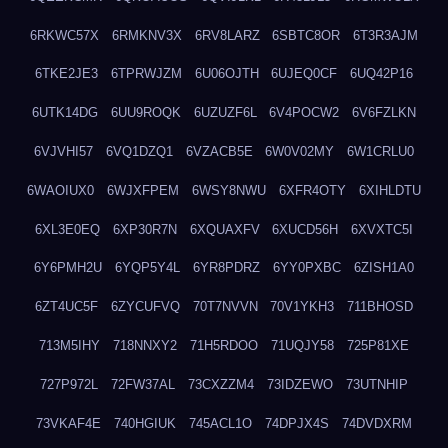
6RKWC57X
6RMKNV3X
6RV8LARZ
6SBTC8OR
6T3R3AJM
6TKE2JE3
6TPRWJZM
6U06OJTH
6UJEQ0CF
6UQ42P16
6UTK14DG
6UU9ROQK
6UZUZF6L
6V4POCW2
6V6FZLKN
6VJVHI57
6VQ1DZQ1
6VZACB5E
6W0V02MY
6W1CRLU0
6WAOIUX0
6WJXFPEM
6WSY8NWU
6XFR4OTY
6XIHLDTU
6XL3E0EQ
6XP30R7N
6XQUAXFV
6XUCD56H
6XVXTC5I
6Y6PMH2U
6YQP5Y4L
6YR8PDRZ
6YY0PXBC
6ZISH1A0
6ZT4UC5F
6ZYCUFVQ
70T7NVVN
70V1YKH3
711BHOSD
713M5IHY
718NNXY2
71H5RDOO
71UQJY58
725P81XE
727P972L
72FW37AL
73CXZZM4
73IDZEWO
73UTNHIP
73VKAF4E
740HGIUK
745ACL1O
74DPJX4S
74DVDXRM