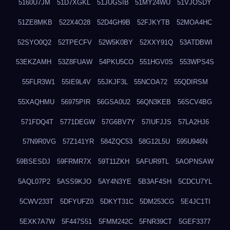
5160U7JM
51D7XGKL
51JUGSIB
51MY24WU
51VJOSDY
51ZE8MKB
522X4O28
52D4GH9B
52FJKYTB
52MOA4HC
52SYO0Q2
52TPECFV
52W5K0BY
52XXY91Q
53ATDBWI
53EKZAMH
53Z8FUAW
54PKU5CO
551HGV0S
553WPS4S
55FLR3W1
55IE9L4V
55JKJF3L
55NCOA72
55QDIRSM
55XAQHMU
56975PIR
56GSA0U2
56QN3KEB
56SCV4BG
571FDQ4T
5771DEGW
57G6BV7Y
57IUFJJS
57LA2HJ6
57N9R0VG
57Z141YR
584ZQC53
58G12L5U
595U946N
59BSESDJ
59FRMR7X
59T11ZKH
5AFUR9TL
5AOPNSAW
5AQL07P2
5ASS9KJO
5AY4N3YE
5B3AF4SH
5CDCU7YL
5CWV233T
5DFYUFZ0
5DKYT31C
5DM253CG
5E4JC1TI
5EXK7A7W
5F447S51
5FMM242C
5FNR39CT
5GEF3377