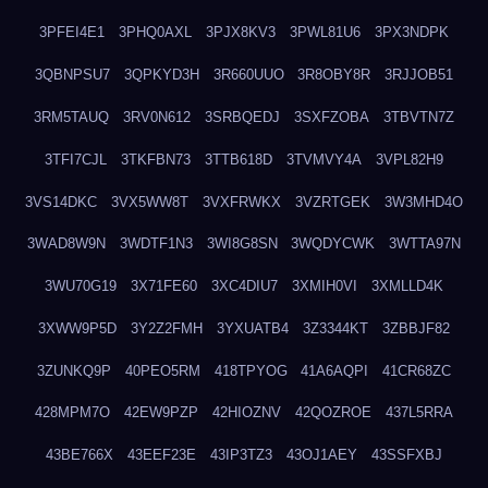
3PFEI4E1
3PHQ0AXL
3PJX8KV3
3PWL81U6
3PX3NDPK
3QBNPSU7
3QPKYD3H
3R660UUO
3R8OBY8R
3RJJOB51
3RM5TAUQ
3RV0N612
3SRBQEDJ
3SXFZOBA
3TBVTN7Z
3TFI7CJL
3TKFBN73
3TTB618D
3TVMVY4A
3VPL82H9
3VS14DKC
3VX5WW8T
3VXFRWKX
3VZRTGEK
3W3MHD4O
3WAD8W9N
3WDTF1N3
3WI8G8SN
3WQDYCWK
3WTTA97N
3WU70G19
3X71FE60
3XC4DIU7
3XMIH0VI
3XMLLD4K
3XWW9P5D
3Y2Z2FMH
3YXUATB4
3Z3344KT
3ZBBJF82
3ZUNKQ9P
40PEO5RM
418TPYOG
41A6AQPI
41CR68ZC
428MPM7O
42EW9PZP
42HIOZNV
42QOZROE
437L5RRA
43BE766X
43EEF23E
43IP3TZ3
43OJ1AEY
43SSFXBJ