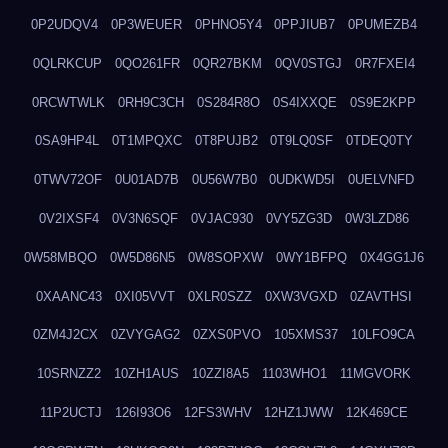
0P2UDQV4
0P3WEUER
0PHNO5Y4
0PPJIUB7
0PUMEZB4
0QLRKCUP
0QO261FR
0QR27BKM
0QV0STGJ
0R7FXEI4
0RCWTWLK
0RH9C3CH
0S284R8O
0S4IXXQE
0S9E2KPP
0SA9HP4L
0T1MPQXC
0T8PUJB2
0T9LQ0SF
0TDEQ0TY
0TWV72OF
0U01AD7B
0U56W7B0
0UDKWD5I
0UELVNFD
0V2IXSF4
0V3N6SQF
0VJAC930
0VY5ZG3D
0W3LZD86
0W58MBQO
0W5D86N5
0W8SOPXW
0WY1BFPQ
0X4GG1J6
0XAANC43
0XI05VVT
0XLR0SZZ
0XW3VGXD
0ZAVTHSI
0ZM4J2CX
0ZVYGAG2
0ZXS0PVO
105XMS37
10LFO9CA
10SRNZZ2
10ZH1AUS
10ZZI8A5
1103WHO1
11MGVORK
11P2UCTJ
126I93O6
12FS3WHV
12HZ1JWW
12K469CE