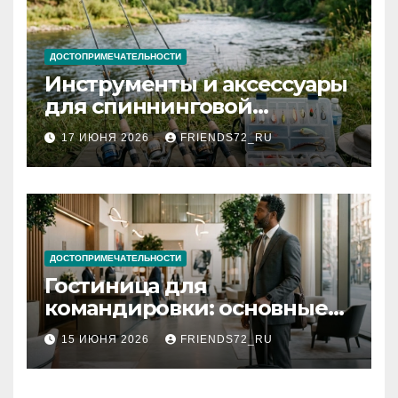
ДОСТОПРИМЕЧАТЕЛЬНОСТИ
Инструменты и аксессуары
для спиннинговой
рыбалки: назначение и
17 ИЮНЯ 2026
FRIENDS72_RU
типы
ДОСТОПРИМЕЧАТЕЛЬНОСТИ
Гостиница для
командировки: основные
критерии выбора
15 ИЮНЯ 2026
FRIENDS72_RU