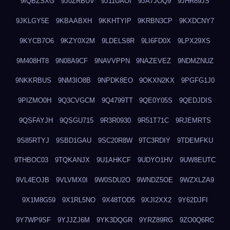
9IQBZSXG
9J0ZRBUV
9J11UAOI
9JA7JOQ9
9JHR89JS
9JKLGY5E
9KBAABXH
9KKHTYIP
9KRBN3CP
9KXDCNY7
9KYCB7O6
9KZY0X2M
9LDELS8R
9LI6FD0X
9LPX29XS
9M408HT8
9N08A9CF
9NAVVPPN
9NAZEVEZ
9NDMZNUZ
9NKKRBUS
9NM3IO8B
9NPDK8EO
9OKXN2KX
9PGFG1J0
9PIZMO0H
9Q3CVGCM
9Q4799TT
9QE0Y05S
9QEDJDIS
9QSFAYJH
9QSGU715
9R3R0930
9R51T71C
9RJEMRTS
9S85RTYJ
9SBD1GAU
9SC20R8W
9TC3RDIY
9TDEMFKU
9THBOC03
9TQKANJX
9U1AHKCF
9UDYO1HV
9UW8EUTC
9VL4EOJB
9VLVMX0I
9W0SDU2O
9WNDZ5OE
9WZXLZA9
9X1M8G59
9X1RL5NO
9X48TOD5
9XJI2XX2
9Y62DJFI
9Y7WP9SF
9YJJZJ6M
9YK3DQGR
9YRZ89RG
9ZO0Q6RC