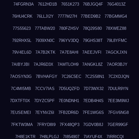
74FGRN3A
7612HD1B
7651K273
76BJGQ4F
76G4013Z
76HU4CRK
76LLJI2Y
7777M27H
77BED9B2
77BGMMG4
77S55623
77TABW20
780FZHSV
78Q29S80
78XWEZ88
792RHX5L
7939XN0C
796YV3DQ
79GHS38T
79L8YFMC
79V4EL6D
7A7B2KTK
7A7E8AHI
7AEEJVFI
7AGCKJXN
7AIBYJBI
7AJR6D3X
7AMTLOH9
7ANGKL8Z
7AOR3BJY
7AOSYN3G
7BVHAFGY
7C26C5EC
7C2S58N1
7C2XDJQN
7C4MI5MB
7CCV7IAS
7D5UQZFD
7D73WX32
7DULR9YN
7DXTFT0X
7DYZC5PF
7E0NDNH1
7EDB4H4S
7EE3M9WJ
7EUSEMEI
7EYNVZ6I
7FB2DR6D
7FE1WG6S
7FGV6NG8
7FKTW3MA
7FRYD8I9
7FX48QP3
7GDV0B8J
7GER99GF
7H8E1KTR
7H8LPLGJ
7I854907
7IAYUF4X
7IRRICQI