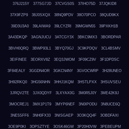
376J215Y
377SG7JD
37CVGS0S
37IHO75D
37JQKID8
37X9FZP9
38J0SXQX
38NQ9PDV
38O70PCO
38QUD9KX
39D3U3A0
39LAIWA9
39LCYZRI
39MGWN55
39PXKH1B
3A43DKQP
3AGNJUCU
3ATCGY3X
3BKC9MX3
3BORDPAR
3BVH0QRQ
3BWP93L1
3BYQ70GJ
3C9KPDQV
3CL4BSMV
3EIFINEE
3EORXV8Z
3EQ3JWOM
3F09CZ9V
3F1DPDSC
3F84EALY
3GGDN4OR
3GKCN4NY
3GVOCWRP
3H28UNEO
3H92RKQ0
3HG56NHN
3HHJ1KQM
3HSTLPXX
3HSUVSEU
3JRQV2TE
3JX0QDYF
3LXYAX0G
3M0R5J0Y
3ME42K9J
3MOCREJ1
3MX1P1T9
3MYP6NEF
3N0IPODU
3N8UCE6Q
3NE5SFF6
3NH0FX33
3NISGAEP
3O3KQQ4F
3OBDFAXI
3OE9P0KI
3OPSZTYE
3OSK46GW
3P20H0VW
3PEBEUPM