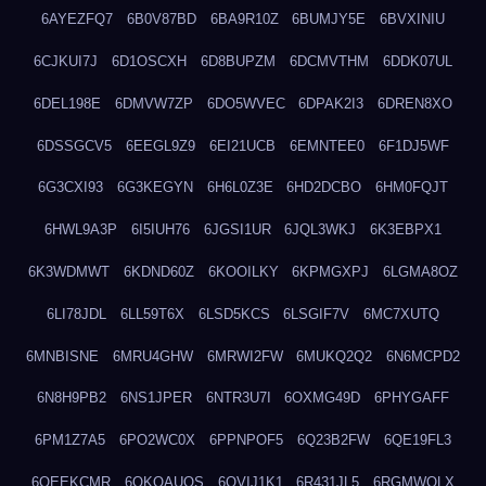
6AYEZFQ7
6B0V87BD
6BA9R10Z
6BUMJY5E
6BVXINIU
6CJKUI7J
6D1OSCXH
6D8BUPZM
6DCMVTHM
6DDK07UL
6DEL198E
6DMVW7ZP
6DO5WVEC
6DPAK2I3
6DREN8XO
6DSSGCV5
6EEGL9Z9
6EI21UCB
6EMNTEE0
6F1DJ5WF
6G3CXI93
6G3KEGYN
6H6L0Z3E
6HD2DCBO
6HM0FQJT
6HWL9A3P
6I5IUH76
6JGSI1UR
6JQL3WKJ
6K3EBPX1
6K3WDMWT
6KDND60Z
6KOOILKY
6KPMGXPJ
6LGMA8OZ
6LI78JDL
6LL59T6X
6LSD5KCS
6LSGIF7V
6MC7XUTQ
6MNBISNE
6MRU4GHW
6MRWI2FW
6MUKQ2Q2
6N6MCPD2
6N8H9PB2
6NS1JPER
6NTR3U7I
6OXMG49D
6PHYGAFF
6PM1Z7A5
6PO2WC0X
6PPNPOF5
6Q23B2FW
6QE19FL3
6QEEKCMR
6QKOAUOS
6QVIJ1K1
6R431JL5
6RGMWOLX