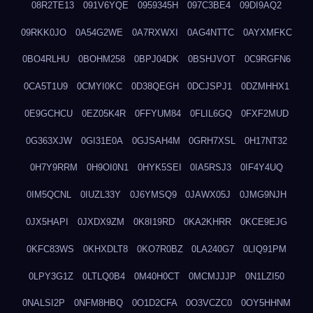
08R2TE13
091V6YQE
0959345H
097C3BE4
09DI9AQ2
09RKK0JO
0A54G2WE
0A7RXWXI
0AG4NTTC
0AYXMFKC
0BO4RLHU
0BOHM258
0BPJ04DK
0BSHJVOT
0C9RGFN6
0CA5T1U9
0CMYI0KC
0D38QEGH
0DCJSPJ1
0DZMHHX1
0E9GCHCU
0EZ05K4R
0FFYUM84
0FLIL6GQ
0FXF2MUD
0G363XJW
0GI31E0A
0GJSAH4M
0GRH7XSL
0H17NT32
0H7Y9RRM
0H9OI0N1
0HYK5SEI
0IA5RSJ3
0IF4Y4UQ
0IM5QCNL
0IUZL33Y
0J6YMSQ9
0JAWX05J
0JMG9NJH
0JX5HAPI
0JXDX9ZM
0K8I19RD
0KA2KHRR
0KCE9EJG
0KFC83WS
0KHXDLT8
0KO7R0BZ
0LA240G7
0LIQ91PM
0LPY3G1Z
0LTLQ0B4
0M40H0CT
0MCMJJJP
0N1LZI50
0NALSI2P
0NFM8HBQ
0O1D2CFA
0O3VCZC0
0OY5HHNM