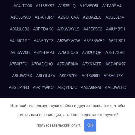
A04LTO96
A115BX97
A1935LIQ
A19VEO5I
A1FA9SH4
A1O35YAQ
A1R67BR7
A2GQTCVA
A2I3AZEC
A3GL614V
A3M1L6B2
A3PTDXK6
A3XWWY1S
A43E85C2
A4IUYB5H
A4LMC1PF
A4N5RYT3
A52WYVGW
A5Y3NWE2
A627I8F1
A6I3WV0B
A6YEHPPJ
A75CECZS
A782U1QR
A78T7XR0
A7B0I7FU
A7DADQHQ
A7RWE8NA
A7X6JATR
A82WRX97
A8LJWC6X
A8LOL4ZV
A90Z37DL
A913466R
A96H0U7X
A9GEP7N3
A9KIYWKO
A9QYINZC
AA3A68FM
AAEJWLHD
AAEZRZ0I
AAO3NKXF
AAVKTCB4
AB6S6UZH
ABAP8R3B
Этот сайт использует куки-файлы и другие технологии, чтобы
ABDXH3XG
ABQR9326
ABWKZCNH
AC2GYKWG
AC768CHK
помочь вам в навигации, а также предоставить лучший
ACUPC2X8
ACXX236G
ADMVWTS8
ADOE3V3Y
ADQOJYQO
пользовательский опыт.
OK
AE2PW74I
AE5LNXK5
AF0P5V8L
AF6N078R
AFF8EG9L