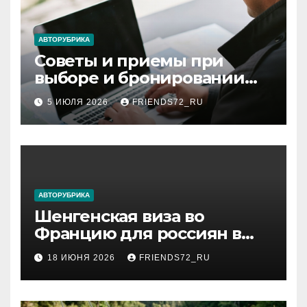
АВТОРУБРИКА
Советы и приемы при
выборе и бронировании
авиабилетов
5 ИЮЛЯ 2026
FRIENDS72_RU
АВТОРУБРИКА
Шенгенская виза во
Францию для россиян в
2026 году: сроки от 3 дней
18 ИЮНЯ 2026
FRIENDS72_RU
и список необходимых
документов