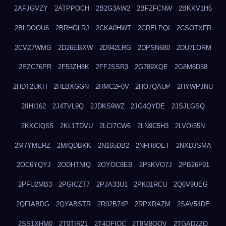
2AFJGVZY
2ATPPOCH
2B2G3AW2
2BFZFCNW
2BKKV1H5
2BLDOOU6
2BRHOLRJ
2CKA0HWT
2CRELPQI
2CSOTXFR
2CVZ7WMG
2D26EBXW
2D942LRG
2DPSN680
2DU7LORM
2EZC76PR
2F53ZH8K
2FFJSSR3
2G789XQE
2G8M6D58
2HDT2UKH
2HLBXGGN
2HMC2F0V
2HO7QAUP
2HYWPJNU
2IIHI162
2J4TVL9Q
2JDKS9WZ
2JG4QYDE
2JSJLGSQ
2KKCIQS5
2KL1TDVU
2LCI7CW6
2LN9C5H3
2LVOI55N
2M7YMERZ
2MIQDBKK
2N165DB2
2NFH8OET
2NXDJSMA
2OC6YQYJ
2ODHTNIQ
2OYOC8EB
2P5KVO7J
2PB26F91
2PFU2MB3
2PGICZT7
2PJA33U1
2PK01RCU
2Q6V9UEG
2QFIABDG
2QYABSTR
2R02B74P
2RPXRAZM
2SAV54DE
2SS1XHM0
2T0TIR21
2T4QFIOC
2T8M8OOV
2TGAD2ZO