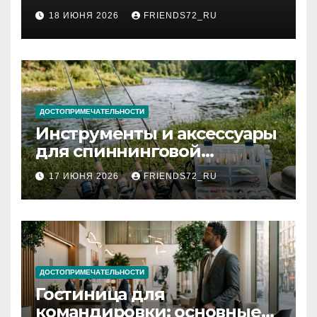
2026 году: сроки от 3 дней
18 ИЮНЯ 2026
FRIENDS72_RU
и список необходимых
документов
ДОСТОПРИМЕЧАТЕЛЬНОСТИ
Инструменты и аксессуары
для спиннинговой
рыбалки: назначение и
17 ИЮНЯ 2026
FRIENDS72_RU
типы
ДОСТОПРИМЕЧАТЕЛЬНОСТИ
Гостиница для
командировки: основные