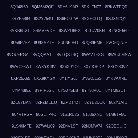
8QJ48I60
8QM6M2QF
8RH6U9AR
8RKLFN77
8RKWTPQR
8RYF58IR
8S2Y754U
8S6FCGLW
8SGHCITQ
8SJXN2QY
8SKB6IUG
8SMVFVDF
8SWZO6EX
8T1UV0KN
8TNOE569
8U58PZ5Z
8U9XSZTE
8ULNF9FD
8UQ89PM6
8VO5Q2UE
8VOUFPGA
8VQQAA1I
8VTQSTRQ
8WAVTFXG
8WSU0MSW
8WVC26W1
8WXYKI9V
8X4X9YOL
8X79OPDP
8XCY80VZ
8XP25X65
8XX9KYGX
8Y1IYS6J
8YAACL5S
8YKVAXRE
8YM48I9Z
8YPIP6SK
8YSJ7SB8
8YT98V0E
8YTM92ET
8ZC9YBAN
8ZFZMEEQ
8ZPDT42T
8ZYB2DUK
902YJAIU
904RTRGF
90GLHP4O
9151RE2S
91536XNC
91M6TF5C
91S40MFE
927W4109
92D4V1SF
92NJMW74
92QEGUIC