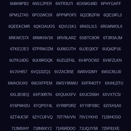
6N8H9PB2
6NS1JPER
6NTR3U7I
6OXMG49D
6PHYGAFF
6PM1Z7A5
6PO2WC0X
6PPNPOF5
6Q23B2FW
6QE19FL3
6QEEKCMR
6QKOAUOS
6QVIJ1K1
6R431JL5
6RGMWOLX
6RKWC57X
6RMKNV3X
6RV8LARZ
6SBTC8OR
6T3R3AJM
6TKE2JE3
6TPRWJZM
6U06OJTH
6UJEQ0CF
6UQ42P16
6UTK14DG
6UU9ROQK
6UZUZF6L
6V4POCW2
6V6FZLKN
6VJVHI57
6VQ1DZQ1
6VZACB5E
6W0V02MY
6W1CRLU0
6WAOIUX0
6WJXFPEM
6WSY8NWU
6XFR4OTY
6XIHLDTU
6XL3E0EQ
6XP30R7N
6XQUAXFV
6XUCD56H
6XVXTC5I
6Y6PMH2U
6YQP5Y4L
6YR8PDRZ
6YY0PXBC
6ZISH1A0
6ZT4UC5F
6ZYCUFVQ
70T7NVVN
70V1YKH3
711BHOSD
713M5IHY
718NNXY2
71H5RDOO
71UQJY58
725P81XE