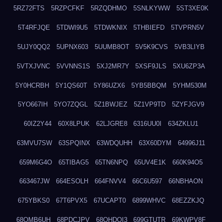
5RZ72FTS
5RZPCFKF
5RZQDHMO
5SNLKYWW
5ST3XE0K
5T4RFJQE
5TDWI9U5
5TDWKNIX
5THBIEFD
5TVPRN5V
5UJY0QQ2
5UPNX603
5UUMB8OT
5V5K9CVS
5VB3LIYB
5VTXJVNC
5VVNNS1S
5XJ2MR7Y
5XSF9JLS
5XU6ZP3A
5Y0HCRBH
5Y1QS60T
5Y86UZX6
5YB5BBQM
5YHM530M
5YO667IH
5YO7ZQGL
5Z1BWJEZ
5Z1VP9TD
5ZYFJGV9
60IZ2Y44
60X8LPUK
62LJGRE8
6316UU0I
634ZKLU1
63MVU7SW
63SPQINX
63WDQUHH
63X60DYM
64996J11
659M6G4O
65TIBAG5
65TN6NPQ
65UV4E1K
660K94O5
663467JW
664ESOLH
664FNVV4
66C6U597
66NBHAON
675YBKS0
67T6PVX5
67UCAPT0
6899WHVC
68EZZKJQ
68OMB6UH
68PDCJPV
68QHDOI3
699GTUTR
69KWPV8F