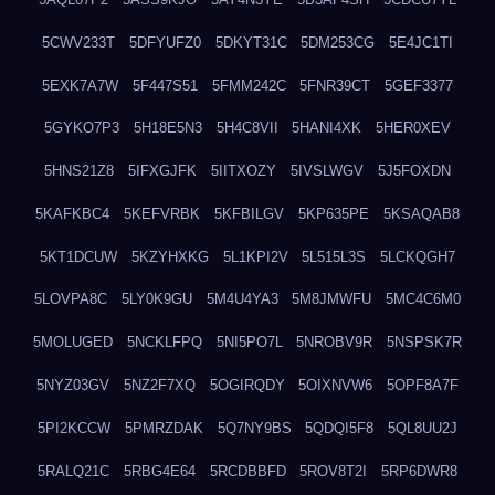
5CWV233T
5DFYUFZ0
5DKYT31C
5DM253CG
5E4JC1TI
5EXK7A7W
5F447S51
5FMM242C
5FNR39CT
5GEF3377
5GYKO7P3
5H18E5N3
5H4C8VII
5HANI4XK
5HER0XEV
5HNS21Z8
5IFXGJFK
5IITXOZY
5IVSLWGV
5J5FOXDN
5KAFKBC4
5KEFVRBK
5KFBILGV
5KP635PE
5KSAQAB8
5KT1DCUW
5KZYHXKG
5L1KPI2V
5L515L3S
5LCKQGH7
5LOVPA8C
5LY0K9GU
5M4U4YA3
5M8JMWFU
5MC4C6M0
5MOLUGED
5NCKLFPQ
5NI5PO7L
5NROBV9R
5NSPSK7R
5NYZ03GV
5NZ2F7XQ
5OGIRQDY
5OIXNVW6
5OPF8A7F
5PI2KCCW
5PMRZDAK
5Q7NY9BS
5QDQI5F8
5QL8UU2J
5RALQ21C
5RBG4E64
5RCDBBFD
5ROV8T2I
5RP6DWR8