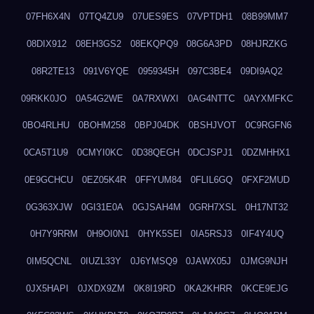
07FH6X4N
07TQ4ZU9
07UES9ES
07VPTDH1
08B99MM7
08DIX912
08EH3GS2
08EKQPQ9
08G6A3PD
08HJRZKG
08R2TE13
091V6YQE
0959345H
097C3BE4
09DI9AQ2
09RKK0JO
0A54G2WE
0A7RXWXI
0AG4NTTC
0AYXMFKC
0BO4RLHU
0BOHM258
0BPJ04DK
0BSHJVOT
0C9RGFN6
0CA5T1U9
0CMYI0KC
0D38QEGH
0DCJSPJ1
0DZMHHX1
0E9GCHCU
0EZ05K4R
0FFYUM84
0FLIL6GQ
0FXF2MUD
0G363XJW
0GI31E0A
0GJSAH4M
0GRH7XSL
0H17NT32
0H7Y9RRM
0H9OI0N1
0HYK5SEI
0IA5RSJ3
0IF4Y4UQ
0IM5QCNL
0IUZL33Y
0J6YMSQ9
0JAWX05J
0JMG9NJH
0JX5HAPI
0JXDX9ZM
0K8I19RD
0KA2KHRR
0KCE9EJG