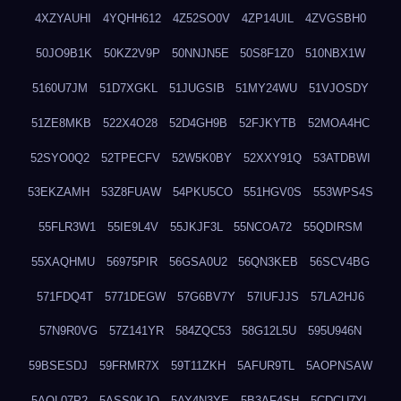
4XZYAUHI
4YQHH612
4Z52SO0V
4ZP14UIL
4ZVGSBH0
50JO9B1K
50KZ2V9P
50NNJN5E
50S8F1Z0
510NBX1W
5160U7JM
51D7XGKL
51JUGSIB
51MY24WU
51VJOSDY
51ZE8MKB
522X4O28
52D4GH9B
52FJKYTB
52MOA4HC
52SYO0Q2
52TPECFV
52W5K0BY
52XXY91Q
53ATDBWI
53EKZAMH
53Z8FUAW
54PKU5CO
551HGV0S
553WPS4S
55FLR3W1
55IE9L4V
55JKJF3L
55NCOA72
55QDIRSM
55XAQHMU
56975PIR
56GSA0U2
56QN3KEB
56SCV4BG
571FDQ4T
5771DEGW
57G6BV7Y
57IUFJJS
57LA2HJ6
57N9R0VG
57Z141YR
584ZQC53
58G12L5U
595U946N
59BSESDJ
59FRMR7X
59T11ZKH
5AFUR9TL
5AOPNSAW
5AQL07P2
5ASS9KJO
5AY4N3YE
5B3AF4SH
5CDCU7YL