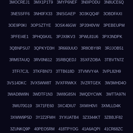
3MOCREJ1
3MX1P1T9
3MYP6NEF
3N0IPODU
3N8UCE6Q
3NE5SFF6
3NH0FX33
3NISGAEP
3O3KQQ4F
3OBDFAXI
3OE9P0KI
3OPSZTYE
3OSK46GW
3P20H0VW
3PEBEUPM
3PFEI4E1
3PHQ0AXL
3PJX8KV3
3PWL81U6
3PX3NDPK
3QBNPSU7
3QPKYD3H
3R660UUO
3R8OBY8R
3RJJOB51
3RM5TAUQ
3RV0N612
3SRBQEDJ
3SXFZOBA
3TBVTN7Z
3TFI7CJL
3TKFBN73
3TTB618D
3TVMVY4A
3VPL82H9
3VS14DKC
3VX5WW8T
3VXFRWKX
3VZRTGEK
3W3MHD4O
3WAD8W9N
3WDTF1N3
3WI8G8SN
3WQDYCWK
3WTTA97N
3WU70G19
3X71FE60
3XC4DIU7
3XMIH0VI
3XMLLD4K
3XWW9P5D
3Y2Z2FMH
3YXUATB4
3Z3344KT
3ZBBJF82
3ZUNKQ9P
40PEO5RM
418TPYOG
41A6AQPI
41CR68ZC