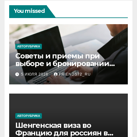
You missed
АВТОРУБРИКА
Советы и приемы при
выборе и бронировании
авиабилетов
5 ИЮЛЯ 2026
FRIENDS72_RU
АВТОРУБРИКА
Шенгенская виза во
Францию для россиян в