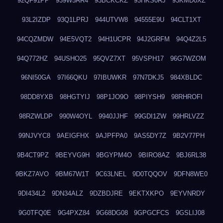
92QF91PP
939W5AR4
93BCKCKZ
93HKS0RJ
93KMD0XZ
93L2IZDP
93Q1LPRJ
944UTVW8
94555E9U
94CLT1XT
94CQZMDW
94E5VQT2
94H1UCPR
94J2GRFM
94Q4Z2L5
94Q772HZ
94USHO25
95QVZ7XT
95VSPH17
96G7WZOM
96NI50GA
97I66QKU
97IBUWKR
97N7DKJ5
984XBLDC
98DD8YXB
98HGTYIJ
98P1JO9O
98PIYSH9
98RHROFI
98RZWLDP
990W4OYL
9940JJHF
99GDI1ZW
99HRLVZZ
99NJVYC8
9AEIGFHX
9AJPFPA0
9AS5DY7Z
9B2V77PH
9B4CT9PZ
9BEYVG9H
9BGYPM4O
9BIRO8AZ
9BJ6RL38
9BKZ7AVO
9BM67W1T
9C63LNEL
9D0TQQOV
9DFN8WE0
9DI434L2
9DN34ALZ
9DZBDJRE
9EKTXKPO
9EYVNRDY
9G0TFQ0E
9G4PXZ84
9G68DG08
9GPGCFCS
9GSLIJ08