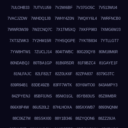
7ULOHB33
7UTVLU59
7V2MI6BF
7V37GO5C
7V513WU4
7VACJZDW
7WHDQ1JB
7WHY4Z0N
7WQXY6L4
7WRFNCB0
7WWR3W39
7WZCNQ7C
7X1TM5XQ
7XKFP983
7XMG6WJ3
7XT3ZWK3
7Y2HM15R
7YHSQGPE
7YKTB834
7YTLLGT7
7YW8HTW1
7ZUCLJ14
804ITWBC
80G20QY8
80M18M6R
80NDABQJ
80TBA1GP
81B6R5DR
81F9BZC4
81GAYE1F
81NLFAJC
82LF82LT
82Z0LK6F
82ZPA837
8379G3TC
839R94B1
83DE49ZB
83FF7WTK
83Y6WTO0
843AMPY3
84ZPYENJ
85BF0JNS
85NIO1GL
85YB83US
85Z8IMBR
866X8P4W
86U520L2
87HLHOXA
885XXWB7
8893NQNM
88C06Z7M
88SSKI00
88Y1B346
88ZYQON6
88ZZ29JA