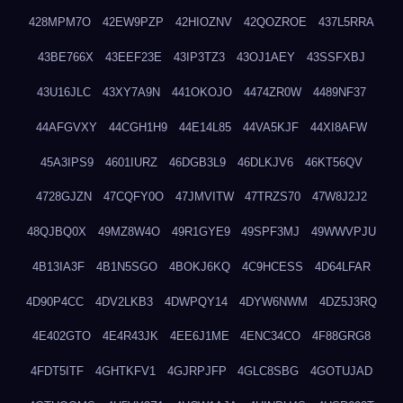
428MPM7O
42EW9PZP
42HIOZNV
42QOZROE
437L5RRA
43BE766X
43EEF23E
43IP3TZ3
43OJ1AEY
43SSFXBJ
43U16JLC
43XY7A9N
441OKOJO
4474ZR0W
4489NF37
44AFGVXY
44CGH1H9
44E14L85
44VA5KJF
44XI8AFW
45A3IPS9
4601IURZ
46DGB3L9
46DLKJV6
46KT56QV
4728GJZN
47CQFY0O
47JMVITW
47TRZS70
47W8J2J2
48QJBQ0X
49MZ8W4O
49R1GYE9
49SPF3MJ
49WWVPJU
4B13IA3F
4B1N5SGO
4BOKJ6KQ
4C9HCESS
4D64LFAR
4D90P4CC
4DV2LKB3
4DWPQY14
4DYW6NWM
4DZ5J3RQ
4E402GTO
4E4R43JK
4EE6J1ME
4ENC34CO
4F88GRG8
4FDT5ITF
4GHTKFV1
4GJRPJFP
4GLC8SBG
4GOTUJAD