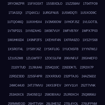
1RYOMZPR
1SFXG5XT
1SSBXDLO
1SZ258AV
1T04TFO9
1T3A32QI
1TQ4XCLI
1URGFNU5
1USMDQTI
1USXOD9C
1UTQO46Q
1UXXH5X4
1V2M00OW
1VHOFJ5Z
1VLGOT3L
1VT6PD21
1VV8ZAHG
1W387VUY
1WFVB76Y
1WPX7P03
1WUHK6D4
1X9NP2FS
1XEHVF4N
1XFRA9ZO
1XS2YS68
1XSROT4L
1YS8YJ6Z
1YSKFL0G
1YUCNSFB
1YYN7W1J
1Z1US2M8
1ZLGWTF7
1ZOCGLFM
206VNFLF
20GH4EFO
2110Y7UD
21J9UIA6
2254Q10C
226DDKTL
22R2IX7P
22RDZ3DD
22S5F4PR
22XXR3UO
232PTAJG
24AZ56D2
24MC44U0
24TJTMVU
24XS3FEV
24YV1LVI
252T7VNK
253A0XC6
254O5EQJ
258OBXAU
25JR0XCH
25Q8956U
25RMMEOD
26HTTV6H
26L0HESZ
270L4YOL
276UFPNM