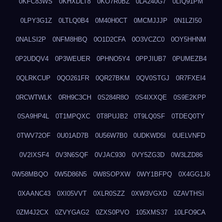
0KFC83WS
0KHXDLT8
0KO7R0BZ
0LA240G7
0LIQ91PM
0LPY3G1Z
0LTLQ0B4
0M40H0CT
0MCMJJJP
0N1LZI50
0NALSI2P
0NFM8HBQ
0O1D2CFA
0O3VCZC0
0OY5HHNM
0P2UDQV4
0P3WEUER
0PHNO5Y4
0PPJIUB7
0PUMEZB4
0QLRKCUP
0QO261FR
0QR27BKM
0QV0STGJ
0R7FXEI4
0RCWTWLK
0RH9C3CH
0S284R8O
0S4IXXQE
0S9E2KPP
0SA9HP4L
0T1MPQXC
0T8PUJB2
0T9LQ0SF
0TDEQ0TY
0TWV72OF
0U01AD7B
0U56W7B0
0UDKWD5I
0UELVNFD
0V2IXSF4
0V3N6SQF
0VJAC930
0VY5ZG3D
0W3LZD86
0W58MBQO
0W5D86N5
0W8SOPXW
0WY1BFPQ
0X4GG1J6
0XAANC43
0XI05VVT
0XLR0SZZ
0XW3VGXD
0ZAVTHSI
0ZM4J2CX
0ZVYGAG2
0ZXS0PVO
105XMS37
10LFO9CA