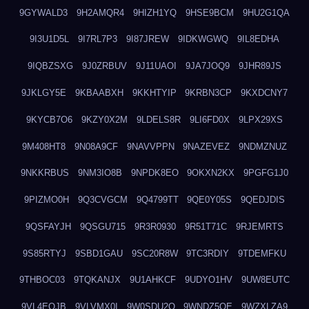
9GYWALD3
9H2AMQR4
9HIZH1YQ
9HSE9BCM
9HU2G1QA
9I3U1D5L
9I7RL7P3
9I87JREW
9IDKWGWQ
9IL8EDHA
9IQBZSXG
9J0ZRBUV
9J11UAOI
9JA7JOQ9
9JHR89JS
9JKLGY5E
9KBAABXH
9KKHTYIP
9KRBN3CP
9KXDCNY7
9KYCB7O6
9KZY0X2M
9LDELS8R
9LI6FD0X
9LPX29XS
9M408HT8
9N08A9CF
9NAVVPPN
9NAZEVEZ
9NDMZNUZ
9NKKRBUS
9NM3IO8B
9NPDK8EO
9OKXN2KX
9PGFG1J0
9PIZMO0H
9Q3CVGCM
9Q4799TT
9QE0Y05S
9QEDJDIS
9QSFAYJH
9QSGU715
9R3R0930
9R51T71C
9RJEMRTS
9S85RTYJ
9SBD1GAU
9SC20R8W
9TC3RDIY
9TDEMFKU
9THBOC03
9TQKANJX
9U1AHKCF
9UDYO1HV
9UW8EUTC
9VL4EOJB
9VLVMX0I
9W0SDU2O
9WNDZ5OE
9WZXLZA9