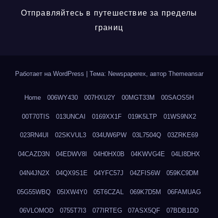
Отправляйтесь в путешествие за пределы
границ
Работает на WordPress
|
Тема: Newspaperex, автор
Themeansar
Home
006WY430
007HXU2Y
00MGT33M
00SAOS5H
00T70TIS
013UNCAI
0169XX1F
019K5LTP
01WS9NX2
023RN4UI
02SKVUL3
034UW6PW
03L7504Q
03ZRKE69
04CAZD3N
04EDWV8I
04H0HX0B
04KWVG4E
04LI8DHX
04N4JN2X
04QX9S1E
04YFC57J
04ZFIS6W
059KC9DM
05G55WBQ
05IXW4Y0
05T6CZAL
069K7D5M
06FAMUAG
06VLOMOD
0755T7I3
077IRTEG
07ASX5QF
07BDB1DD