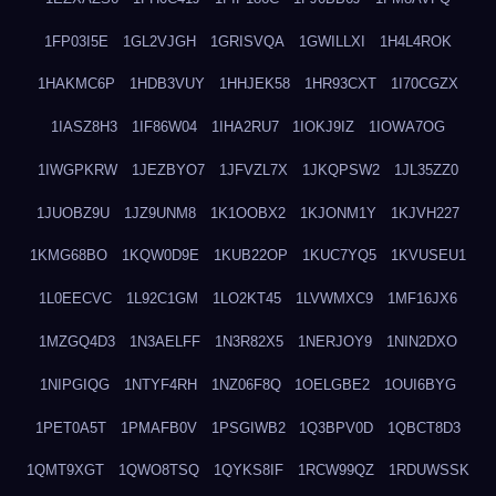
1FP03I5E
1GL2VJGH
1GRISVQA
1GWILLXI
1H4L4ROK
1HAKMC6P
1HDB3VUY
1HHJEK58
1HR93CXT
1I70CGZX
1IASZ8H3
1IF86W04
1IHA2RU7
1IOKJ9IZ
1IOWA7OG
1IWGPKRW
1JEZBYO7
1JFVZL7X
1JKQPSW2
1JL35ZZ0
1JUOBZ9U
1JZ9UNM8
1K1OOBX2
1KJONM1Y
1KJVH227
1KMG68BO
1KQW0D9E
1KUB22OP
1KUC7YQ5
1KVUSEU1
1L0EECVC
1L92C1GM
1LO2KT45
1LVWMXC9
1MF16JX6
1MZGQ4D3
1N3AELFF
1N3R82X5
1NERJOY9
1NIN2DXO
1NIPGIQG
1NTYF4RH
1NZ06F8Q
1OELGBE2
1OUI6BYG
1PET0A5T
1PMAFB0V
1PSGIWB2
1Q3BPV0D
1QBCT8D3
1QMT9XGT
1QWO8TSQ
1QYKS8IF
1RCW99QZ
1RDUWSSK