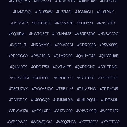
4GTUQOMS
4H5VY3Z1
4HCW1AJA
4HINPU4S
4HSR603T
4HVMV9QI
4I5H850W
4IL73M3I
4JGM8GIJ
4JH8IPKK
4JS349D2
4K2GFW1N
4K4KVN36
4KML855I
4KNS3G0Y
4KQJIFMI
4KWTO3AT
4LXNH9M8
4M8RR8DW
4NNSAVOG
4NOFJHTI
4NRBYMY1
4O9WC0SL
4ORR508B
4P5VX889
4PE2DGG9
4PW810LS
4Q1M7Q60
4QAHYG43
4QHYCH8B
4QL610TS
4QRSJ753
4QVTMIC5
4QXRDQN7
4S31TENQ
4SGZZGF9
4SHI3FUE
4SRMCB32
4SYJTR01
4T4UXTTO
4T8GUZVK
4TAWVEKW
4TBBI1Y5
4TJ1ASNW
4TPTYC45
4TSJ6PJX
4U48QGQ2
4UMM8LXA
4UNHPQM1
4URT243L
4VFMWJZ0
4VGSLXPJ
4VJZYO02
4VNW7KSQ
4W6ZE1F7
4WP2PW82
4WQWQXX8
4WXQZN38
4X7TT8GV
4XYOT662