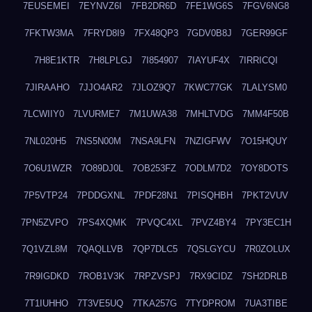
7EUSEMEI
7EYNVZ6I
7FB2DR6D
7FE1WG6S
7FGV6NG8
7FKTW3MA
7FRYD8I9
7FX48QP3
7GDV0B8J
7GER99GF
7H8E1KTR
7H8LPLGJ
7I854907
7IAYUF4X
7IRRICQI
7JIRAAHO
7JJO4AR2
7JLOZ9Q7
7KWC77GK
7LALYSM0
7LCWIIY0
7LVURME7
7M1UWA38
7MHLTVDG
7MM4F50B
7NL020H5
7NS5N00M
7NSA9LFN
7NZIGFWV
7O15HQUY
7O6U1WZR
7O89DJ0L
7OB253FZ
7ODLM7D2
7OY8DOTS
7P5VTP24
7PDDGXNL
7PDF28N1
7PISQHBH
7PKT2VUV
7PN5ZVPO
7PS4XQMK
7PVQC4XL
7PVZ4BY4
7PY3EC1H
7Q1VZL8M
7QAQLLVB
7QP7DLC5
7QSLGYCU
7R0ZOLUX
7R9IGDKD
7ROB1V3K
7RPZVSPJ
7RX9CIDZ
7SH2DRLB
7T1IUHHO
7T3VE5UQ
7TKA257G
7TYDPROM
7UA3TIBE