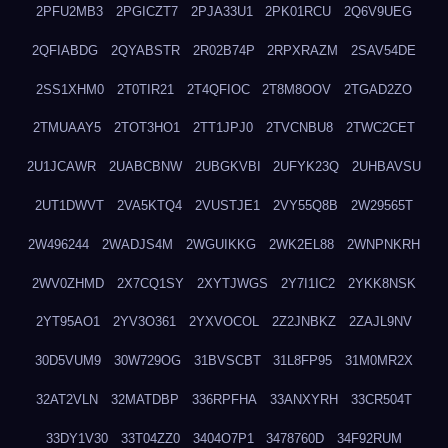
2PFU2MB3
2PGICZT7
2PJA33U1
2PK01RCU
2Q6V9UEG
2QFIABDG
2QYABSTR
2R02B74P
2RPXRAZM
2SAV54DE
2SS1XHM0
2T0TIR21
2T4QFIOC
2T8M8OOV
2TGAD2ZO
2TMUAAY5
2TOT3HO1
2TT1JPJ0
2TVCNBU8
2TWC2CET
2U1JCAWR
2UABCBNW
2UBGKVBI
2UFYK23Q
2UHBAVSU
2UT1DWVT
2VA5KTQ4
2VUSTJE1
2VY55Q8B
2W29565T
2W496244
2WADJS4M
2WGUIKKG
2WK2EL88
2WNPNKRH
2WV0ZHMD
2X7CQ1SY
2XYTJWGS
2Y7I1IC2
2YKK8NSK
2YT95AO1
2YV3O361
2YXVOCOL
2Z2JNBKZ
2ZAJL9NV
30D5VUM9
30W729OG
31BVSCBT
31L8FP95
31M0MR2X
32AT2VLN
32MATDBP
336RPFHA
33ANXYRH
33CR504T
33DY1V30
33T04ZZ0
3404O7P1
3478760D
34F92RUM