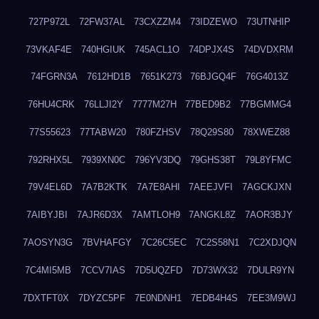
727P972L
72FW37AL
73CXZZM4
73IDZEWO
73UTNHIP
73VKAF4E
740HGIUK
745ACL1O
74DPJX4S
74DVDXRM
74FGRN3A
7612HD1B
7651K273
76BJGQ4F
76G4013Z
76HU4CRK
76LLJI2Y
7777M27H
77BED9B2
77BGMMG4
77S55623
77TABW20
780FZHSV
78Q29S80
78XWEZ88
792RHX5L
7939XN0C
796YV3DQ
79GHS38T
79L8YFMC
79V4EL6D
7A7B2KTK
7A7E8AHI
7AEEJVFI
7AGCKJXN
7AIBYJBI
7AJR6D3X
7AMTLOH9
7ANGKL8Z
7AOR3BJY
7AOSYN3G
7BVHAFGY
7C26C5EC
7C2S58N1
7C2XDJQN
7C4MI5MB
7CCV7IAS
7D5UQZFD
7D73WX32
7DULR9YN
7DXTFT0X
7DYZC5PF
7E0NDNH1
7EDB4H4S
7EE3M9WJ