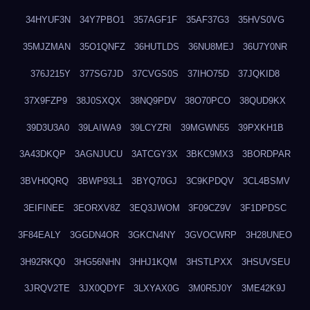
34HYUF3N
34Y7PBO1
357AGF1F
35AF37G3
35HVS0VG
35MJZMAN
35O1QNFZ
36HUTLDS
36NU8MEJ
36U7Y0NR
376J215Y
377SG7JD
37CVGS0S
37IHO75D
37JQKID8
37X9FZP9
38J0SXQX
38NQ9PDV
38O70PCO
38QUD9KX
39D3U3A0
39LAIWA9
39LCYZRI
39MGWN55
39PXKH1B
3A43DKQP
3AGNJUCU
3ATCGY3X
3BKC9MX3
3BORDPAR
3BVH0QRQ
3BWP93L1
3BYQ70GJ
3C9KPDQV
3CL4BSMV
3EIFINEE
3EORXV8Z
3EQ3JWOM
3F09CZ9V
3F1DPDSC
3F84EALY
3GGDN4OR
3GKCN4NY
3GVOCWRP
3H28UNEO
3H92RKQ0
3HG56NHN
3HHJ1KQM
3HSTLPXX
3HSUVSEU
3JRQV2TE
3JX0QDYF
3LXYAX0G
3M0R5J0Y
3ME42K9J