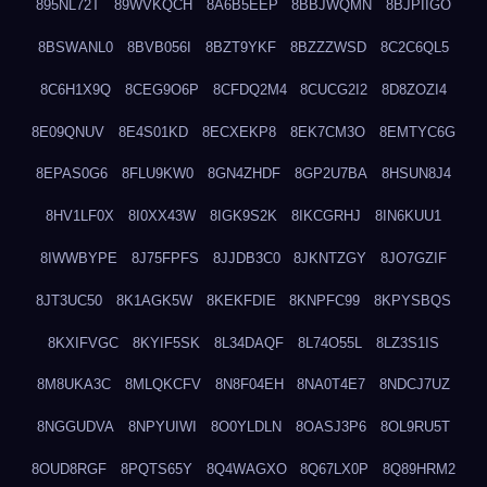
895NL72T
89WVKQCH
8A6B5EEP
8BBJWQMN
8BJPIIGO
8BSWANL0
8BVB056I
8BZT9YKF
8BZZZWSD
8C2C6QL5
8C6H1X9Q
8CEG9O6P
8CFDQ2M4
8CUCG2I2
8D8ZOZI4
8E09QNUV
8E4S01KD
8ECXEKP8
8EK7CM3O
8EMTYC6G
8EPAS0G6
8FLU9KW0
8GN4ZHDF
8GP2U7BA
8HSUN8J4
8HV1LF0X
8I0XX43W
8IGK9S2K
8IKCGRHJ
8IN6KUU1
8IWWBYPE
8J75FPFS
8JJDB3C0
8JKNTZGY
8JO7GZIF
8JT3UC50
8K1AGK5W
8KEKFDIE
8KNPFC99
8KPYSBQS
8KXIFVGC
8KYIF5SK
8L34DAQF
8L74O55L
8LZ3S1IS
8M8UKA3C
8MLQKCFV
8N8F04EH
8NA0T4E7
8NDCJ7UZ
8NGGUDVA
8NPYUIWI
8O0YLDLN
8OASJ3P6
8OL9RU5T
8OUD8RGF
8PQTS65Y
8Q4WAGXO
8Q67LX0P
8Q89HRM2