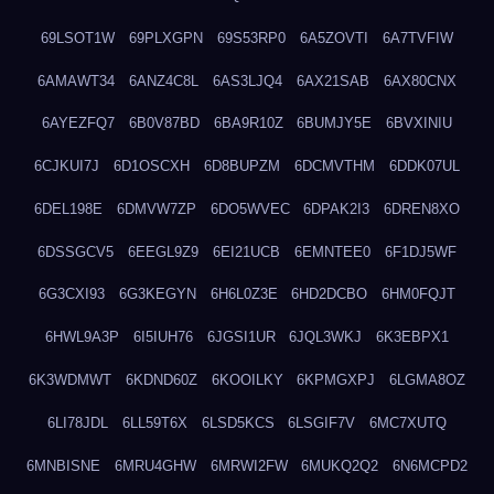
69LSOT1W
69PLXGPN
69S53RP0
6A5ZOVTI
6A7TVFIW
6AMAWT34
6ANZ4C8L
6AS3LJQ4
6AX21SAB
6AX80CNX
6AYEZFQ7
6B0V87BD
6BA9R10Z
6BUMJY5E
6BVXINIU
6CJKUI7J
6D1OSCXH
6D8BUPZM
6DCMVTHM
6DDK07UL
6DEL198E
6DMVW7ZP
6DO5WVEC
6DPAK2I3
6DREN8XO
6DSSGCV5
6EEGL9Z9
6EI21UCB
6EMNTEE0
6F1DJ5WF
6G3CXI93
6G3KEGYN
6H6L0Z3E
6HD2DCBO
6HM0FQJT
6HWL9A3P
6I5IUH76
6JGSI1UR
6JQL3WKJ
6K3EBPX1
6K3WDMWT
6KDND60Z
6KOOILKY
6KPMGXPJ
6LGMA8OZ
6LI78JDL
6LL59T6X
6LSD5KCS
6LSGIF7V
6MC7XUTQ
6MNBISNE
6MRU4GHW
6MRWI2FW
6MUKQ2Q2
6N6MCPD2