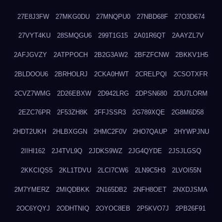
27E8J3FW
27MKG0DU
27MNQPU0
27NBD68F
27O3D674
27VYT4KU
28SMQGU6
299T1G15
2A01R6QT
2AAYZL7V
2AFJGVZY
2ATPPOCH
2B2G3AW2
2BFZFCNW
2BKKV1H5
2BLDOOU6
2BRHOLRJ
2CKA0HWT
2CRELPQI
2CSOTXFR
2CVZ7WMG
2D26EBXW
2D942LRG
2DPSN680
2DU7LORM
2EZC76PR
2F53ZH8K
2FFJSSR3
2G789XQE
2G8M6D58
2HDT2UKH
2HLBXGGN
2HMC2F0V
2HO7QAUP
2HYWPJNU
2IIHI162
2J4TVL9Q
2JDKS9WZ
2JG4QYDE
2JSJLGSQ
2KKCIQS5
2KL1TDVU
2LCI7CW6
2LN9C5H3
2LVOI55N
2M7YMERZ
2MIQDBKK
2N165DB2
2NFH8OET
2NXDJSMA
2OC6YQYJ
2ODHTNIQ
2OYOC8EB
2P5KVO7J
2PB26F91