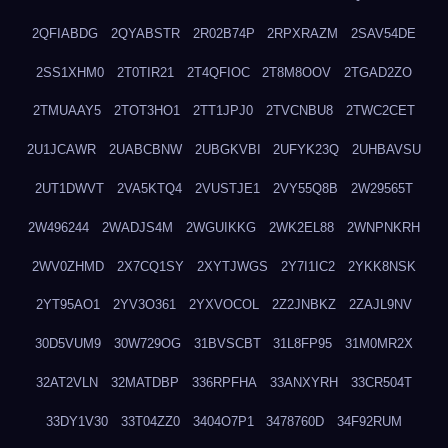
2QFIABDG
2QYABSTR
2R02B74P
2RPXRAZM
2SAV54DE
2SS1XHM0
2T0TIR21
2T4QFIOC
2T8M8OOV
2TGAD2ZO
2TMUAAY5
2TOT3HO1
2TT1JPJ0
2TVCNBU8
2TWC2CET
2U1JCAWR
2UABCBNW
2UBGKVBI
2UFYK23Q
2UHBAVSU
2UT1DWVT
2VA5KTQ4
2VUSTJE1
2VY55Q8B
2W29565T
2W496244
2WADJS4M
2WGUIKKG
2WK2EL88
2WNPNKRH
2WV0ZHMD
2X7CQ1SY
2XYTJWGS
2Y7I1IC2
2YKK8NSK
2YT95AO1
2YV3O361
2YXVOCOL
2Z2JNBKZ
2ZAJL9NV
30D5VUM9
30W729OG
31BVSCBT
31L8FP95
31M0MR2X
32AT2VLN
32MATDBP
336RPFHA
33ANXYRH
33CR504T
33DY1V30
33T04ZZ0
3404O7P1
3478760D
34F92RUM