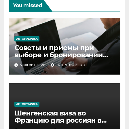
You missed
АВТОРУБРИКА
Советы и приемы при
выборе и бронировании
авиабилетов
5 ИЮЛЯ 2026
FRIENDS72_RU
АВТОРУБРИКА
Шенгенская виза во
Францию для россиян в
2026 году: сроки от 3 дней