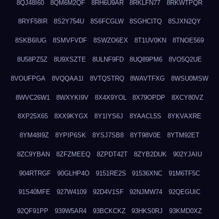
8QJ48I60
8QM6M2QF
8RH6U9AR
8RKLFN77
8RKWTPQR
8RYF58IR
8S2Y754U
8S6FCGLW
8SGHCITQ
8SJXN2QY
8SKB6IUG
8SMVFVDF
8SWZO6EX
8T1UV0KN
8TNOE569
8U58PZ5Z
8U9XSZTE
8ULNF9FD
8UQ89PM6
8VO5Q2UE
8VOUFPGA
8VQQAA1I
8VTQSTRQ
8WAVTFXG
8WSU0MSW
8WVC26W1
8WXYKI9V
8X4X9YOL
8X79OPDP
8XCY80VZ
8XP25X65
8XX9KYGX
8Y1IYS6J
8YAACL5S
8YKVAXRE
8YM48I9Z
8YPIP6SK
8YSJ7SB8
8YT98V0E
8YTM92ET
8ZC9YBAN
8ZFZMEEQ
8ZPDT42T
8ZYB2DUK
902YJAIU
904RTRGF
90GLHP4O
9151RE2S
91536XNC
91M6TF5C
91S40MFE
927W4109
92D4V1SF
92NJMW74
92QEGUIC
92QF91PP
939W5AR4
93BCKCKZ
93HKS0RJ
93KMD0XZ