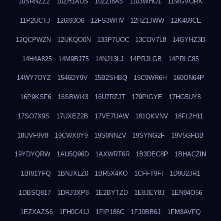
10SRNZZ2
10ZH1AUS
10ZZI8A5
1103WHO1
11MGVORK
11P2UCTJ
126I93O6
12FS3WHV
12HZ1JWW
12K469CE
12QCPWZN
12UKQO0N
133P7UOC
13COV7L8
14GYHZ3D
14H4A825
14M9BJ75
14NJ13LJ
14PRJLGB
14PRLC85
14WY7OYZ
1546DY9V
15B2SHBQ
15C9WR6H
160ON64P
16P9KSF6
16SBWI43
16U7RZJT
179PIGYE
17HG5UY8
17SO7X9S
17UXEZ2B
17VE7UAW
181QKVNV
18FL2H11
18UVF9V8
19CWX8Y9
19S0NNZV
19SYNG2F
19V5GFDB
19YDYQRW
1AU5Q96D
1AXWRT6R
1B3DEC8P
1BHACZIN
1BI91YFQ
1BNJXLZ0
1BR5X4KO
1CFFT9FI
1D9U2JR1
1DBSQ817
1DRJ3XP8
1E2BYTZD
1E8JEY8J
1EN94O56
1EZXAZS6
1FH0C41J
1FIP186C
1FJ0BB6J
1FM8AVFQ