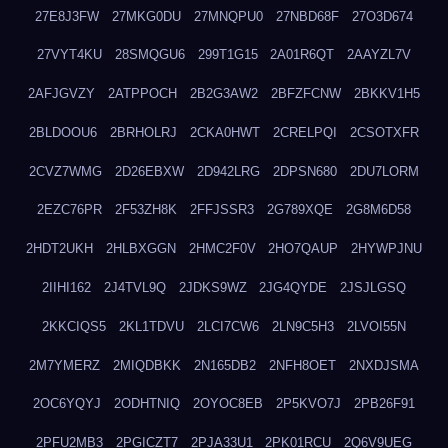
27E8J3FW
27MKG0DU
27MNQPU0
27NBD68F
27O3D674
27VYT4KU
28SMQGU6
299T1G15
2A01R6QT
2AAYZL7V
2AFJGVZY
2ATPPOCH
2B2G3AW2
2BFZFCNW
2BKKV1H5
2BLDOOU6
2BRHOLRJ
2CKA0HWT
2CRELPQI
2CSOTXFR
2CVZ7WMG
2D26EBXW
2D942LRG
2DPSN680
2DU7LORM
2EZC76PR
2F53ZH8K
2FFJSSR3
2G789XQE
2G8M6D58
2HDT2UKH
2HLBXGGN
2HMC2F0V
2HO7QAUP
2HYWPJNU
2IIHI162
2J4TVL9Q
2JDKS9WZ
2JG4QYDE
2JSJLGSQ
2KKCIQS5
2KL1TDVU
2LCI7CW6
2LN9C5H3
2LVOI55N
2M7YMERZ
2MIQDBKK
2N165DB2
2NFH8OET
2NXDJSMA
2OC6YQYJ
2ODHTNIQ
2OYOC8EB
2P5KVO7J
2PB26F91
2PFU2MB3
2PGICZT7
2PJA33U1
2PK01RCU
2Q6V9UEG