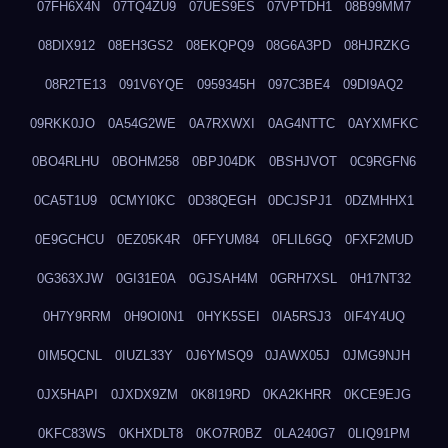
07FH6X4N
07TQ4ZU9
07UES9ES
07VPTDH1
08B99MM7
08DIX912
08EH3GS2
08EKQPQ9
08G6A3PD
08HJRZKG
08R2TE13
091V6YQE
0959345H
097C3BE4
09DI9AQ2
09RKK0JO
0A54G2WE
0A7RXWXI
0AG4NTTC
0AYXMFKC
0BO4RLHU
0BOHM258
0BPJ04DK
0BSHJVOT
0C9RGFN6
0CA5T1U9
0CMYI0KC
0D38QEGH
0DCJSPJ1
0DZMHHX1
0E9GCHCU
0EZ05K4R
0FFYUM84
0FLIL6GQ
0FXF2MUD
0G363XJW
0GI31E0A
0GJSAH4M
0GRH7XSL
0H17NT32
0H7Y9RRM
0H9OI0N1
0HYK5SEI
0IA5RSJ3
0IF4Y4UQ
0IM5QCNL
0IUZL33Y
0J6YMSQ9
0JAWX05J
0JMG9NJH
0JX5HAPI
0JXDX9ZM
0K8I19RD
0KA2KHRR
0KCE9EJG
0KFC83WS
0KHXDLT8
0KO7R0BZ
0LA240G7
0LIQ91PM