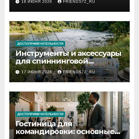
18 ИЮНЯ 2026
FRIENDS72_RU
и список необходимых
документов
ДОСТОПРИМЕЧАТЕЛЬНОСТИ
Инструменты и аксессуары
для спиннинговой
рыбалки: назначение и
17 ИЮНЯ 2026
FRIENDS72_RU
типы
ДОСТОПРИМЕЧАТЕЛЬНОСТИ
Гостиница для
командировки: основные