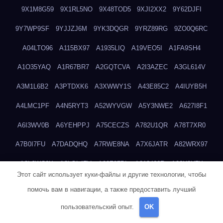
9X1M8G59
9X1RL5NO
9X48TOD5
9XJI2XX2
9Y62DJFI
9Y7WP9SF
9YJJZJ6M
9YK3DQGR
9YRZ89RG
9ZO0Q6RC
A04LTO96
A115BX97
A1935LIQ
A19VEO5I
A1FA9SH4
A1O35YAQ
A1R67BR7
A2GQTCVA
A2I3AZEC
A3GL614V
A3M1L6B2
A3PTDXK6
A3XWWY1S
A43E85C2
A4IUYB5H
A4LMC1PF
A4N5RYT3
A52WYVGW
A5Y3NWE2
A627I8F1
A6I3WV0B
A6YEHPPJ
A75CECZS
A782U1QR
A78T7XR0
A7B0I7FU
A7DADQHQ
A7RWE8NA
A7X6JATR
A82WRX97
A8LJWC6X
A8LOL4ZV
A90Z37DL
A913466R
A96H0U7X
Этот сайт использует куки-файлы и другие технологии, чтобы
A9GEP7N3
A9KIYWKO
A9QYINZC
AA3A68FM
AAEJWLHD
помочь вам в навигации, а также предоставить лучший
AAEZRZ0I
AAO3NKXF
AAVKTCB4
AB6S6UZH
ABAP8R3B
пользовательский опыт.
OK
ABDXH3XG
ABQR9326
ABWKZCNH
AC2GYKWG
AC768CHK