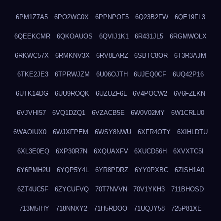
6PM1Z7A5
6PO2WC0X
6PPNPOF5
6Q23B2FW
6QE19FL3
6QEEKCMR
6QKOAUOS
6QVIJ1K1
6R431JL5
6RGMWOLX
6RKWC57X
6RMKNV3X
6RV8LARZ
6SBTC8OR
6T3R3AJM
6TKE2JE3
6TPRWJZM
6U06OJTH
6UJEQ0CF
6UQ42P16
6UTK14DG
6UU9ROQK
6UZUZF6L
6V4POCW2
6V6FZLKN
6VJVHI57
6VQ1DZQ1
6VZACB5E
6W0V02MY
6W1CRLU0
6WAOIUX0
6WJXFPEM
6WSY8NWU
6XFR4OTY
6XIHLDTU
6XL3E0EQ
6XP30R7N
6XQUAXFV
6XUCD56H
6XVXTC5I
6Y6PMH2U
6YQP5Y4L
6YR8PDRZ
6YY0PXBC
6ZISH1A0
6ZT4UC5F
6ZYCUFVQ
70T7NVVN
70V1YKH3
711BHOSD
713M5IHY
718NNXY2
71H5RDOO
71UQJY58
725P81XE