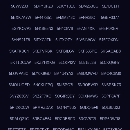
5CWV233T
5DFYUFZ0
5DKYT31C
5DM253CG
5E4JC1TI
5EXK7A7W
5F447S51
5FMM242C
5FNR39CT
5GEF3377
5GYKO7P3
5H18E5N3
5H4C8VII
5HANI4XK
5HER0XEV
5HNS21Z8
5IFXGJFK
5IITXOZY
5IVSLWGV
5J5FOXDN
5KAFKBC4
5KEFVRBK
5KFBILGV
5KP635PE
5KSAQAB8
5KT1DCUW
5KZYHXKG
5L1KPI2V
5L515L3S
5LCKQGH7
5LOVPA8C
5LY0K9GU
5M4U4YA3
5M8JMWFU
5MC4C6M0
5MOLUGED
5NCKLFPQ
5NI5PO7L
5NROBV9R
5NSPSK7R
5NYZ03GV
5NZ2F7XQ
5OGIRQDY
5OIXNVW6
5OPF8A7F
5PI2KCCW
5PMRZDAK
5Q7NY9BS
5QDQI5F8
5QL8UU2J
5RALQ21C
5RBG4E64
5RCDBBFD
5ROV8T2I
5RP6DWR8
5RZ72FTS
5RZPCFKF
5RZQDHMO
5SNLKYWW
5ST3XE0K