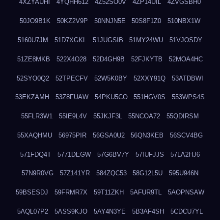
4XZYAUHI
4YQHH612
4Z52SO0V
4ZP14UIL
4ZVGSBH0
50JO9B1K
50KZ2V9P
50NNJN5E
50S8F1Z0
510NBX1W
5160U7JM
51D7XGKL
51JUGSIB
51MY24WU
51VJOSDY
51ZE8MKB
522X4O28
52D4GH9B
52FJKYTB
52MOA4HC
52SYO0Q2
52TPECFV
52W5K0BY
52XXY91Q
53ATDBWI
53EKZAMH
53Z8FUAW
54PKU5CO
551HGV0S
553WPS4S
55FLR3W1
55IE9L4V
55JKJF3L
55NCOA72
55QDIRSM
55XAQHMU
56975PIR
56GSA0U2
56QN3KEB
56SCV4BG
571FDQ4T
5771DEGW
57G6BV7Y
57IUFJJS
57LA2HJ6
57N9R0VG
57Z141YR
584ZQC53
58G12L5U
595U946N
59BSESDJ
59FRMR7X
59T11ZKH
5AFUR9TL
5AOPNSAW
5AQL07P2
5ASS9KJO
5AY4N3YE
5B3AF4SH
5CDCU7YL