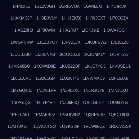
1FP03I5E
1GL2VJGH
1GRISVQA
1GWILLXI
1H4L4ROK
1HAKMC6P
1HDB3VUY
1HHJEK58
1HR93CXT
1I70CGZX
1IASZ8H3
1IF86W04
1IHA2RU7
1IOKJ9IZ
1IOWA7OG
1IWGPKRW
1JEZBYO7
1JFVZL7X
1JKQPSW2
1JL35ZZ0
1JUOBZ9U
1JZ9UNM8
1K1OOBX2
1KJONM1Y
1KJVH227
1KMG68BO
1KQW0D9E
1KUB22OP
1KUC7YQ5
1KVUSEU1
1L0EECVC
1L92C1GM
1LO2KT45
1LVWMXC9
1MF16JX6
1MZGQ4D3
1N3AELFF
1N3R82X5
1NERJOY9
1NIN2DXO
1NIPGIQG
1NTYF4RH
1NZ06F8Q
1OELGBE2
1OUI6BYG
1PET0A5T
1PMAFB0V
1PSGIWB2
1Q3BPV0D
1QBCT8D3
1QMT9XGT
1QWO8TSQ
1QYKS8IF
1RCW99QZ
1RDUWSSK
1RYOMZPR
1SFXG5XT
1SSBXDLO
1SZ258AV
1T04TFO9