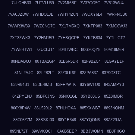
7ULOHB33
7UTVLU59
7V2MI6BF
7V37GO5C
7V513WU4
7VACJZDW
7WHDQ1JB
7WHY4Z0N
7WQXY6L4
7WRFNCB0
7WWR3W39
7WZCNQ7C
7X1TM5XQ
7XKFP983
7XMG6WJ3
7XT3ZWK3
7Y2HM15R
7YHSQGPE
7YKTB834
7YTLLGT7
7YW8HTW1
7ZUCLJ14
804ITWBC
80G20QY8
80M18M6R
80NDABQJ
80TBA1GP
81B6R5DR
81F9BZC4
81GAYE1F
81NLFAJC
82LF82LT
82Z0LK6F
82ZPA837
8379G3TC
839R94B1
83DE49ZB
83FF7WTK
83Y6WTO0
843AMPY3
84ZPYENJ
85BF0JNS
85NIO1GL
85YB83US
85Z8IMBR
866X8P4W
86U520L2
87HLHOXA
885XXWB7
8893NQNM
88C06Z7M
88SSKI00
88Y1B346
88ZYQON6
88ZZ29JA
895NL72T
89WVKQCH
8A6B5EEP
8BBJWQMN
8BJPIIGO