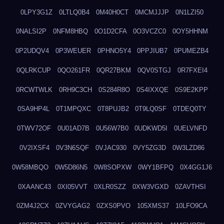
0LPY3G1Z
0LTLQ0B4
0M40H0CT
0MCMJJJP
0N1LZI50
0NALSI2P
0NFM8HBQ
0O1D2CFA
0O3VCZC0
0OY5HHNM
0P2UDQV4
0P3WEUER
0PHNO5Y4
0PPJIUB7
0PUMEZB4
0QLRKCUP
0QO261FR
0QR27BKM
0QV0STGJ
0R7FXEI4
0RCWTWLK
0RH9C3CH
0S284R8O
0S4IXXQE
0S9E2KPP
0SA9HP4L
0T1MPQXC
0T8PUJB2
0T9LQ0SF
0TDEQ0TY
0TWV72OF
0U01AD7B
0U56W7B0
0UDKWD5I
0UELVNFD
0V2IXSF4
0V3N6SQF
0VJAC930
0VY5ZG3D
0W3LZD86
0W58MBQO
0W5D86N5
0W8SOPXW
0WY1BFPQ
0X4GG1J6
0XAANC43
0XI05VVT
0XLR0SZZ
0XW3VGXD
0ZAVTHSI
0ZM4J2CX
0ZVYGAG2
0ZXS0PVO
105XMS37
10LFO9CA