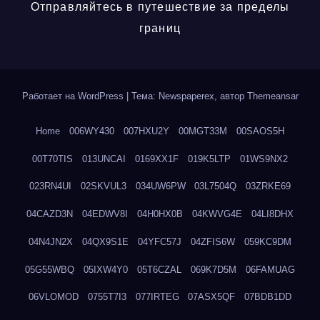
Отправляйтесь в путешествие за пределы
границ
Работает на WordPress
|
Тема: Newspaperex, автор
Themeansar
Home
006WY430
007HXU2Y
00MGT33M
00SAOS5H
00T70TIS
013UNCAI
0169XX1F
019K5LTP
01WS9NX2
023RN4UI
02SKVUL3
034UW6PW
03L7504Q
03ZRKE69
04CAZD3N
04EDWV8I
04H0HX0B
04KWVG4E
04LI8DHX
04N4JN2X
04QX9S1E
04YFC57J
04ZFIS6W
059KC9DM
05G55WBQ
05IXW4Y0
05T6CZAL
069K7D5M
06FAMUAG
06VLOMOD
0755T7I3
077IRTEG
07ASX5QF
07BDB1DD