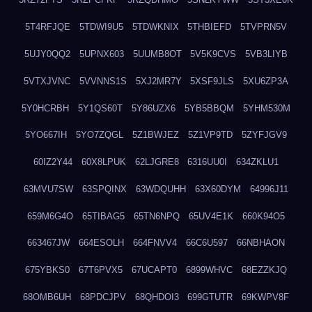
5T4RFJQE
5TDWI9U5
5TDWKNIX
5THBIEFD
5TVPRN5V
5UJY0QQ2
5UPNX603
5UUMB8OT
5V5K9CVS
5VB3LIYB
5VTXJVNC
5VVNNS1S
5XJ2MR7Y
5XSF9JLS
5XU6ZP3A
5Y0HCRBH
5Y1QS60T
5Y86UZX6
5YB5BBQM
5YHM530M
5YO667IH
5YO7ZQGL
5Z1BWJEZ
5Z1VP9TD
5ZYFJGV9
60IZ2Y44
60X8LPUK
62LJGRE8
6316UU0I
634ZKLU1
63MVU7SW
63SPQINX
63WDQUHH
63X60DYM
64996J11
659M6G4O
65TIBAG5
65TN6NPQ
65UV4E1K
660K94O5
663467JW
664ESOLH
664FNVV4
66C6U597
66NBHAON
675YBKS0
67T6PVX5
67UCAPT0
6899WHVC
68EZZKJQ
68OMB6UH
68PDCJPV
68QHDOI3
699GTUTR
69KWPV8F