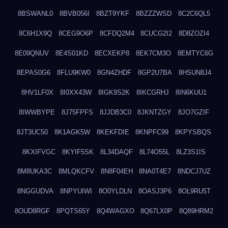
8BSWANL0
8BVB056I
8BZT9YKF
8BZZZWSD
8C2C6QL5
8C6H1X9Q
8CEG9O6P
8CFDQ2M4
8CUCG2I2
8D8ZOZI4
8E09QNUV
8E4S01KD
8ECXEKP8
8EK7CM3O
8EMTYC6G
8EPAS0G6
8FLU9KW0
8GN4ZHDF
8GP2U7BA
8HSUN8J4
8HV1LF0X
8I0XX43W
8IGK9S2K
8IKCGRHJ
8IN6KUU1
8IWWBYPE
8J75FPFS
8JJDB3C0
8JKNTZGY
8JO7GZIF
8JT3UC50
8K1AGK5W
8KEKFDIE
8KNPFC99
8KPYSBQS
8KXIFVGC
8KYIF5SK
8L34DAQF
8L74O55L
8LZ3S1IS
8M8UKA3C
8MLQKCFV
8N8F04EH
8NA0T4E7
8NDCJ7UZ
8NGGUDVA
8NPYUIWI
8O0YLDLN
8OASJ3P6
8OL9RU5T
8OUD8RGF
8PQTS65Y
8Q4WAGXO
8Q67LX0P
8Q89HRM2