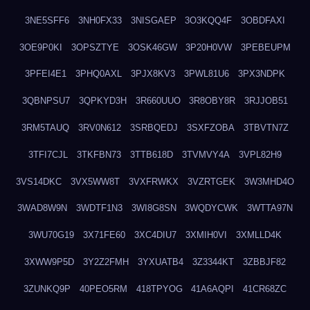
3NE5SFF6
3NH0FX33
3NISGAEP
3O3KQQ4F
3OBDFAXI
3OE9P0KI
3OPSZTYE
3OSK46GW
3P20H0VW
3PEBEUPM
3PFEI4E1
3PHQ0AXL
3PJX8KV3
3PWL81U6
3PX3NDPK
3QBNPSU7
3QPKYD3H
3R660UUO
3R8OBY8R
3RJJOB51
3RM5TAUQ
3RV0N612
3SRBQEDJ
3SXFZOBA
3TBVTN7Z
3TFI7CJL
3TKFBN73
3TTB618D
3TVMVY4A
3VPL82H9
3VS14DKC
3VX5WW8T
3VXFRWKX
3VZRTGEK
3W3MHD4O
3WAD8W9N
3WDTF1N3
3WI8G8SN
3WQDYCWK
3WTTA97N
3WU70G19
3X71FE60
3XC4DIU7
3XMIH0VI
3XMLLD4K
3XWW9P5D
3Y2Z2FMH
3YXUATB4
3Z3344KT
3ZBBJF82
3ZUNKQ9P
40PEO5RM
418TPYOG
41A6AQPI
41CR68ZC