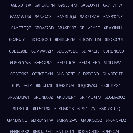
69LSOT1W
69PLXGPN
69S53RP0
6A5ZOVTI
6A7TVFIW
6AMAWT34
6ANZ4C8L
6AS3LJQ4
6AX21SAB
6AX80CNX
6AYEZFQ7
6B0V87BD
6BA9R10Z
6BUMJY5E
6BVXINIU
6CJKUI7J
6D1OSCXH
6D8BUPZM
6DCMVTHM
6DDK07UL
6DEL198E
6DMVW7ZP
6DO5WVEC
6DPAK2I3
6DREN8XO
6DSSGCV5
6EEGL9Z9
6EI21UCB
6EMNTEE0
6F1DJ5WF
6G3CXI93
6G3KEGYN
6H6L0Z3E
6HD2DCBO
6HM0FQJT
6HWL9A3P
6I5IUH76
6JGSI1UR
6JQL3WKJ
6K3EBPX1
6K3WDMWT
6KDND60Z
6KOOILKY
6KPMGXPJ
6LGMA8OZ
6LI78JDL
6LL59T6X
6LSD5KCS
6LSGIF7V
6MC7XUTQ
6MNBISNE
6MRU4GHW
6MRWI2FW
6MUKQ2Q2
6N6MCPD2
6N8H9PB2
6NS1JPER
6NTR3U7I
6OXMG49D
6PHYGAFF