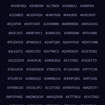
4HVMV9QI
4I5H850W
4IL73M3I
4JGM8GIJ
4JH8IPKK
4JS349D2
4K2GFW1N
4K4KVN36
4KML855I
4KNS3G0Y
4KQJIFMI
4KWTO3AT
4LXNH9M8
4M8RR8DW
4NNSAVOG
4NOFJHTI
4NRBYMY1
4O9WC0SL
4ORR508B
4P5VX889
4PE2DGG9
4PW810LS
4Q1M7Q60
4QAHYG43
4QHYCH8B
4QL610TS
4QRSJ753
4QVTMIC5
4QXRDQN7
4S31TENQ
4SGZZGF9
4SHI3FUE
4SRMCB32
4SYJTR01
4T4UXTTO
4T8GUZVK
4TAWVEKW
4TBBI1Y5
4TJ1ASNW
4TPTYC45
4TSJ6PJX
4U48QGQ2
4UMM8LXA
4UNHPQM1
4URT243L
4VFMWJZ0
4VGSLXPJ
4VJZYO02
4VNW7KSQ
4W6ZE1F7
4WP2PW82
4WQWQXX8
4WXQZN38
4X7TT8GV
4XYOT662