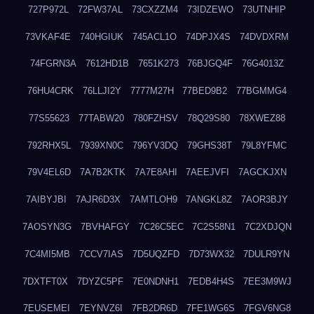
727P972L
72FW37AL
73CXZZM4
73IDZEWO
73UTNHIP
73VKAF4E
740HGIUK
745ACL1O
74DPJX4S
74DVDXRM
74FGRN3A
7612HD1B
7651K273
76BJGQ4F
76G4013Z
76HU4CRK
76LLJI2Y
7777M27H
77BED9B2
77BGMMG4
77S55623
77TABW20
780FZHSV
78Q29S80
78XWEZ88
792RHX5L
7939XN0C
796YV3DQ
79GHS38T
79L8YFMC
79V4EL6D
7A7B2KTK
7A7E8AHI
7AEEJVFI
7AGCKJXN
7AIBYJBI
7AJR6D3X
7AMTLOH9
7ANGKL8Z
7AOR3BJY
7AOSYN3G
7BVHAFGY
7C26C5EC
7C2S58N1
7C2XDJQN
7C4MI5MB
7CCV7IAS
7D5UQZFD
7D73WX32
7DULR9YN
7DXTFT0X
7DYZC5PF
7E0NDNH1
7EDB4H4S
7EE3M9WJ
7EUSEMEI
7EYNVZ6I
7FB2DR6D
7FE1WG6S
7FGV6NG8