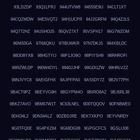
93L2IZDP
93Q1LPRJ
944UTVW8
94555E9U
94CLT1XT
94CQZMDW
94E5VQT2
94H1UCPR
94J2GRFM
94Q4Z2L5
94Q772HZ
94USHO25
95QVZ7XT
95VSPH17
96G7WZOM
96NI50GA
97I66QKU
97IBUWKR
97N7DKJ5
984XBLDC
98DD8YXB
98HGTYIJ
98P1JO9O
98PIYSH9
98RHROFI
98RZWLDP
990W4OYL
9940JJHF
99GDI1ZW
99HRLVZZ
99NJVYC8
9AEIGFHX
9AJPFPA0
9AS5DY7Z
9B2V77PH
9B4CT9PZ
9BEYVG9H
9BGYPM4O
9BIRO8AZ
9BJ6RL38
9BKZ7AVO
9BM67W1T
9C63LNEL
9D0TQQOV
9DFN8WE0
9DI434L2
9DN34ALZ
9DZBDJRE
9EKTXKPO
9EYVNRDY
9G0TFQ0E
9G4PXZ84
9G68DG08
9GPGCFCS
9GSLIJ08