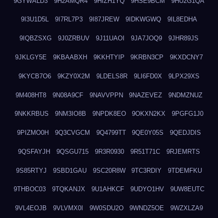
9GYWALD3
9H2AMQR4
9HIZH1YQ
9HSE9BCM
9HU2G1QA
9I3U1D5L
9I7RL7P3
9I87JREW
9IDKWGWQ
9IL8EDHA
9IQBZSXG
9J0ZRBUV
9J11UAOI
9JA7JOQ9
9JHR89JS
9JKLGY5E
9KBAABXH
9KKHTYIP
9KRBN3CP
9KXDCNY7
9KYCB7O6
9KZY0X2M
9LDELS8R
9LI6FD0X
9LPX29XS
9M408HT8
9N08A9CF
9NAVVPPN
9NAZEVEZ
9NDMZNUZ
9NKKRBUS
9NM3IO8B
9NPDK8EO
9OKXN2KX
9PGFG1J0
9PIZMO0H
9Q3CVGCM
9Q4799TT
9QE0Y05S
9QEDJDIS
9QSFAYJH
9QSGU715
9R3R0930
9R51T71C
9RJEMRTS
9S85RTYJ
9SBD1GAU
9SC20R8W
9TC3RDIY
9TDEMFKU
9THBOC03
9TQKANJX
9U1AHKCF
9UDYO1HV
9UW8EUTC
9VL4EOJB
9VLVMX0I
9W0SDU2O
9WNDZ5OE
9WZXLZA9