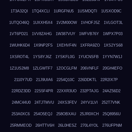
1T3A32QI
1TQ4XCLI
1URGFNU5
1USMDQTI
1USXOD9C
1UTQO46Q
1UXXH5X4
1V2M00OW
1VHOFJ5Z
1VLGOT3L
1VT6PD21
1VV8ZAHG
1W387VUY
1WFVB76Y
1WPX7P03
1WUHK6D4
1X9NP2FS
1XEHVF4N
1XFRA9ZO
1XS2YS68
1XSROT4L
1YS8YJ6Z
1YSKFL0G
1YUCNSFB
1YYN7W1J
1Z1US2M8
1ZLGWTF7
1ZOCGLFM
206VNFLF
20GH4EFO
2110Y7UD
21J9UIA6
2254Q10C
226DDKTL
22R2IX7P
22RDZ3DD
22S5F4PR
22XXR3UO
232PTAJG
24AZ56D2
24MC44U0
24TJTMVU
24XS3FEV
24YV1LVI
252T7VNK
253A0XC6
254O5EQJ
258OBXAU
25JR0XCH
25Q8956U
25RMMEOD
26HTTV6H
26L0HESZ
270L4YOL
276UFPNM