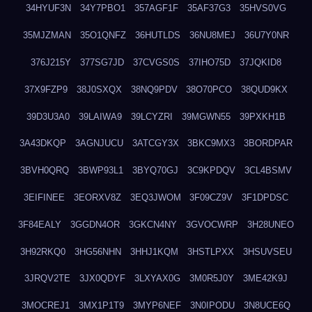
34HYUF3N
34Y7PBO1
357AGF1F
35AF37G3
35HVS0VG
35MJZMAN
35O1QNFZ
36HUTLDS
36NU8MEJ
36U7Y0NR
376J215Y
377SG7JD
37CVGS0S
37IHO75D
37JQKID8
37X9FZP9
38J0SXQX
38NQ9PDV
38O70PCO
38QUD9KX
39D3U3A0
39LAIWA9
39LCYZRI
39MGWN55
39PXKH1B
3A43DKQP
3AGNJUCU
3ATCGY3X
3BKC9MX3
3BORDPAR
3BVH0QRQ
3BWP93L1
3BYQ70GJ
3C9KPDQV
3CL4BSMV
3EIFINEE
3EORXV8Z
3EQ3JWOM
3F09CZ9V
3F1DPDSC
3F84EALY
3GGDN4OR
3GKCN4NY
3GVOCWRP
3H28UNEO
3H92RKQ0
3HG56NHN
3HHJ1KQM
3HSTLPXX
3HSUVSEU
3JRQV2TE
3JX0QDYF
3LXYAX0G
3M0R5J0Y
3ME42K9J
3MOCREJ1
3MX1P1T9
3MYP6NEF
3N0IPODU
3N8UCE6Q