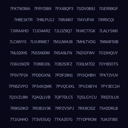
7FKTW3MA
7FRYD8I9
7FX48QP3
7GDV0B8J
7GER99GF
7H8E1KTR
7H8LPLGJ
7I854907
7IAYUF4X
7IRRICQI
7JIRAAHO
7JJO4AR2
7JLOZ9Q7
7KWC77GK
7LALYSM0
7LCWIIY0
7LVURME7
7M1UWA38
7MHLTVDG
7MM4F50B
7NL020H5
7NS5N00M
7NSA9LFN
7NZIGFWV
7O15HQUY
7O6U1WZR
7O89DJ0L
7OB253FZ
7ODLM7D2
7OY8DOTS
7P5VTP24
7PDDGXNL
7PDF28N1
7PISQHBH
7PKT2VUV
7PN5ZVPO
7PS4XQMK
7PVQC4XL
7PVZ4BY4
7PY3EC1H
7Q1VZL8M
7QAQLLVB
7QP7DLC5
7QSLGYCU
7R0ZOLUX
7R9IGDKD
7ROB1V3K
7RPZVSPJ
7RX9CIDZ
7SH2DRLB
7T1IUHHO
7T3VE5UQ
7TKA257G
7TYDPROM
7UA3TIBE