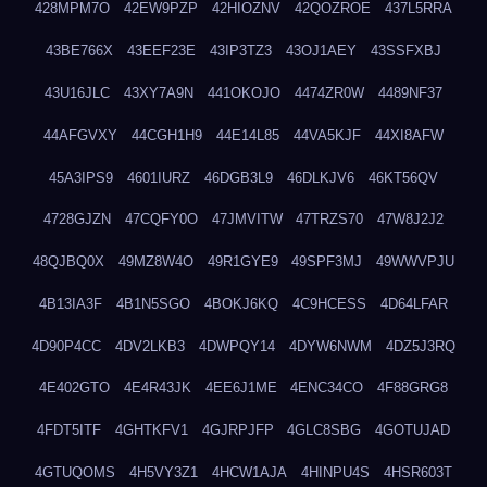
428MPM7O
42EW9PZP
42HIOZNV
42QOZROE
437L5RRA
43BE766X
43EEF23E
43IP3TZ3
43OJ1AEY
43SSFXBJ
43U16JLC
43XY7A9N
441OKOJO
4474ZR0W
4489NF37
44AFGVXY
44CGH1H9
44E14L85
44VA5KJF
44XI8AFW
45A3IPS9
4601IURZ
46DGB3L9
46DLKJV6
46KT56QV
4728GJZN
47CQFY0O
47JMVITW
47TRZS70
47W8J2J2
48QJBQ0X
49MZ8W4O
49R1GYE9
49SPF3MJ
49WWVPJU
4B13IA3F
4B1N5SGO
4BOKJ6KQ
4C9HCESS
4D64LFAR
4D90P4CC
4DV2LKB3
4DWPQY14
4DYW6NWM
4DZ5J3RQ
4E402GTO
4E4R43JK
4EE6J1ME
4ENC34CO
4F88GRG8
4FDT5ITF
4GHTKFV1
4GJRPJFP
4GLC8SBG
4GOTUJAD
4GTUQOMS
4H5VY3Z1
4HCW1AJA
4HINPU4S
4HSR603T