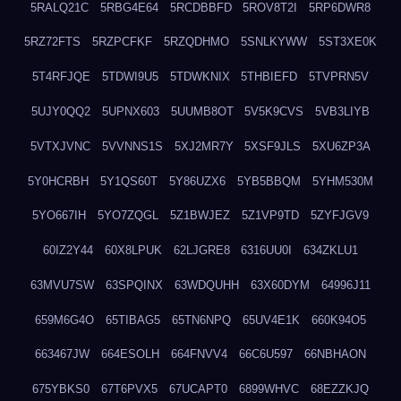
5RALQ21C
5RBG4E64
5RCDBBFD
5ROV8T2I
5RP6DWR8
5RZ72FTS
5RZPCFKF
5RZQDHMO
5SNLKYWW
5ST3XE0K
5T4RFJQE
5TDWI9U5
5TDWKNIX
5THBIEFD
5TVPRN5V
5UJY0QQ2
5UPNX603
5UUMB8OT
5V5K9CVS
5VB3LIYB
5VTXJVNC
5VVNNS1S
5XJ2MR7Y
5XSF9JLS
5XU6ZP3A
5Y0HCRBH
5Y1QS60T
5Y86UZX6
5YB5BBQM
5YHM530M
5YO667IH
5YO7ZQGL
5Z1BWJEZ
5Z1VP9TD
5ZYFJGV9
60IZ2Y44
60X8LPUK
62LJGRE8
6316UU0I
634ZKLU1
63MVU7SW
63SPQINX
63WDQUHH
63X60DYM
64996J11
659M6G4O
65TIBAG5
65TN6NPQ
65UV4E1K
660K94O5
663467JW
664ESOLH
664FNVV4
66C6U597
66NBHAON
675YBKS0
67T6PVX5
67UCAPT0
6899WHVC
68EZZKJQ