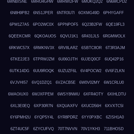
6MNBISNE
6MRU4GHW
6MRWI2FW
6MUKQ2Q2
6N6MCPD2
6N8H9PB2
6NS1JPER
6NTR3U7I
6OXMG49D
6PHYGAFF
6PM1Z7A5
6PO2WC0X
6PPNPOF5
6Q23B2FW
6QE19FL3
6QEEKCMR
6QKOAUOS
6QVIJ1K1
6R431JL5
6RGMWOLX
6RKWC57X
6RMKNV3X
6RV8LARZ
6SBTC8OR
6T3R3AJM
6TKE2JE3
6TPRWJZM
6U06OJTH
6UJEQ0CF
6UQ42P16
6UTK14DG
6UU9ROQK
6UZUZF6L
6V4POCW2
6V6FZLKN
6VJVHI57
6VQ1DZQ1
6VZACB5E
6W0V02MY
6W1CRLU0
6WAOIUX0
6WJXFPEM
6WSY8NWU
6XFR4OTY
6XIHLDTU
6XL3E0EQ
6XP30R7N
6XQUAXFV
6XUCD56H
6XVXTC5I
6Y6PMH2U
6YQP5Y4L
6YR8PDRZ
6YY0PXBC
6ZISH1A0
6ZT4UC5F
6ZYCUFVQ
70T7NVVN
70V1YKH3
711BHOSD