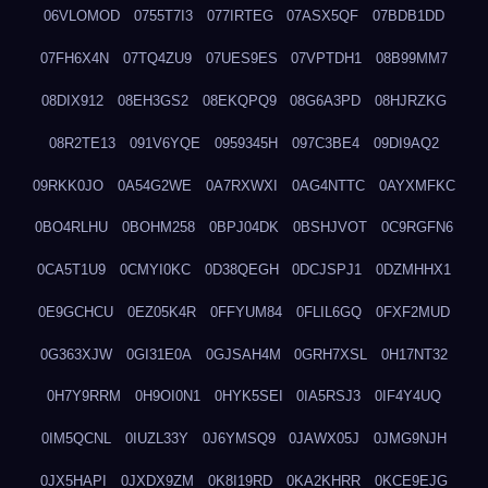
06VLOMOD
0755T7I3
077IRTEG
07ASX5QF
07BDB1DD
07FH6X4N
07TQ4ZU9
07UES9ES
07VPTDH1
08B99MM7
08DIX912
08EH3GS2
08EKQPQ9
08G6A3PD
08HJRZKG
08R2TE13
091V6YQE
0959345H
097C3BE4
09DI9AQ2
09RKK0JO
0A54G2WE
0A7RXWXI
0AG4NTTC
0AYXMFKC
0BO4RLHU
0BOHM258
0BPJ04DK
0BSHJVOT
0C9RGFN6
0CA5T1U9
0CMYI0KC
0D38QEGH
0DCJSPJ1
0DZMHHX1
0E9GCHCU
0EZ05K4R
0FFYUM84
0FLIL6GQ
0FXF2MUD
0G363XJW
0GI31E0A
0GJSAH4M
0GRH7XSL
0H17NT32
0H7Y9RRM
0H9OI0N1
0HYK5SEI
0IA5RSJ3
0IF4Y4UQ
0IM5QCNL
0IUZL33Y
0J6YMSQ9
0JAWX05J
0JMG9NJH
0JX5HAPI
0JXDX9ZM
0K8I19RD
0KA2KHRR
0KCE9EJG