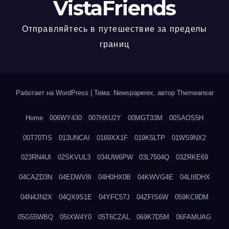
VistaFriends
Отправляйтесь в путешествие за пределы
границ
Работает на WordPress
|
Тема: Newspaperex, автор
Themeansar
Home
006WY430
007HXU2Y
00MGT33M
00SAOS5H
00T70TIS
013UNCAI
0169XX1F
019K5LTP
01WS9NX2
023RN4UI
02SKVUL3
034UW6PW
03L7504Q
03ZRKE69
04CAZD3N
04EDWV8I
04H0HX0B
04KWVG4E
04LI8DHX
04N4JN2X
04QX9S1E
04YFC57J
04ZFIS6W
059KC9DM
05G55WBQ
05IXW4Y0
05T6CZAL
069K7D5M
06FAMUAG