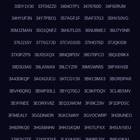
33DY1V30
33T04ZZ0
3404O7P1
3478760D
34F92RUM
34HYUF3N
34Y7PBO1
357AGF1F
35AF37G3
35HVS0VG
35MJZMAN
35O1QNFZ
36HUTLDS
36NU8MEJ
36U7Y0NR
376J215Y
377SG7JD
37CVGS0S
37IHO75D
37JQKID8
37X9FZP9
38J0SXQX
38NQ9PDV
38O70PCO
38QUD9KX
39D3U3A0
39LAIWA9
39LCYZRI
39MGWN55
39PXKH1B
3A43DKQP
3AGNJUCU
3ATCGY3X
3BKC9MX3
3BORDPAR
3BVH0QRQ
3BWP93L1
3BYQ70GJ
3C9KPDQV
3CL4BSMV
3EIFINEE
3EORXV8Z
3EQ3JWOM
3F09CZ9V
3F1DPDSC
3F84EALY
3GGDN4OR
3GKCN4NY
3GVOCWRP
3H28UNEO
3H92RKQ0
3HG56NHN
3HHJ1KQM
3HSTLPXX
3HSUVSEU
3JRQV2TE
3JX0QDYF
3LXYAX0G
3M0R5J0Y
3ME42K9J