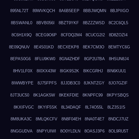
895NL72T
89WVKQCH
8A6B5EEP
8BBJWQMN
8BJPIIGO
8BSWANL0
8BVB056I
8BZT9YKF
8BZZZWSD
8C2C6QL5
8C6H1X9Q
8CEG9O6P
8CFDQ2M4
8CUCG2I2
8D8ZOZI4
8E09QNUV
8E4S01KD
8ECXEKP8
8EK7CM3O
8EMTYC6G
8EPAS0G6
8FLU9KW0
8GN4ZHDF
8GP2U7BA
8HSUN8J4
8HV1LF0X
8I0XX43W
8IGK9S2K
8IKCGRHJ
8IN6KUU1
8IWWBYPE
8J75FPFS
8JJDB3C0
8JKNTZGY
8JO7GZIF
8JT3UC50
8K1AGK5W
8KEKFDIE
8KNPFC99
8KPYSBQS
8KXIFVGC
8KYIF5SK
8L34DAQF
8L74O55L
8LZ3S1IS
8M8UKA3C
8MLQKCFV
8N8F04EH
8NA0T4E7
8NDCJ7UZ
8NGGUDVA
8NPYUIWI
8O0YLDLN
8OASJ3P6
8OL9RU5T