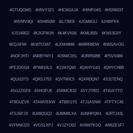
4GTUQOMS
4H5VY3Z1
4HCW1AJA
4HINPU4S
4HSR603T
4HVMV9QI
4I5H850W
4IL73M3I
4JGM8GIJ
4JH8IPKK
4JS349D2
4K2GFW1N
4K4KVN36
4KML855I
4KNS3G0Y
4KQJIFMI
4KWTO3AT
4LXNH9M8
4M8RR8DW
4NNSAVOG
4NOFJHTI
4NRBYMY1
4O9WC0SL
4ORR508B
4P5VX889
4PE2DGG9
4PW810LS
4Q1M7Q60
4QAHYG43
4QHYCH8B
4QL610TS
4QRSJ753
4QVTMIC5
4QXRDQN7
4S31TENQ
4SGZZGF9
4SHI3FUE
4SRMCB32
4SYJTR01
4T4UXTTO
4T8GUZVK
4TAWVEKW
4TBBI1Y5
4TJ1ASNW
4TPTYC45
4TSJ6PJX
4U48QGQ2
4UMM8LXA
4UNHPQM1
4URT243L
4VFMWJZ0
4VGSLXPJ
4VJZYO02
4VNW7KSQ
4W6ZE1F7