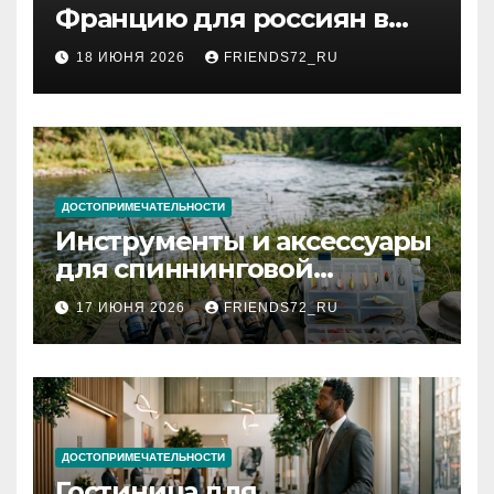
Францию для россиян в
2026 году: сроки от 3 дней
18 ИЮНЯ 2026
FRIENDS72_RU
и список необходимых
документов
ДОСТОПРИМЕЧАТЕЛЬНОСТИ
Инструменты и аксессуары
для спиннинговой
рыбалки: назначение и
17 ИЮНЯ 2026
FRIENDS72_RU
типы
ДОСТОПРИМЕЧАТЕЛЬНОСТИ
Гостиница для