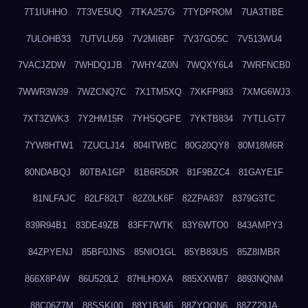
7T1IUHHO
7T3VE5UQ
7TKA257G
7TYDPROM
7UA3TIBE
7ULOHB33
7UTVLU59
7V2MI6BF
7V37GO5C
7V513WU4
7VACJZDW
7WHDQ1JB
7WHY4Z0N
7WQXY6L4
7WRFNCB0
7WWR3W39
7WZCNQ7C
7X1TM5XQ
7XKFP983
7XMG6WJ3
7XT3ZWK3
7Y2HM15R
7YHSQGPE
7YKTB834
7YTLLGT7
7YW8HTW1
7ZUCLJ14
804ITWBC
80G20QY8
80M18M6R
80NDABQJ
80TBA1GP
81B6R5DR
81F9BZC4
81GAYE1F
81NLFAJC
82LF82LT
82Z0LK6F
82ZPA837
8379G3TC
839R94B1
83DE49ZB
83FF7WTK
83Y6WTO0
843AMPY3
84ZPYENJ
85BF0JNS
85NIO1GL
85YB83US
85Z8IMBR
866X8P4W
86U520L2
87HLHOXA
885XXWB7
8893NQNM
88C06Z7M
88SSKI00
88Y1B346
88ZYQON6
88ZZ29JA