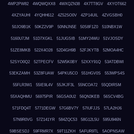
4WP2PW82
4WQWQXX8
4WXQZN38
4X7TT8GV
4XYOT662
4XZYAUHI
4YQHH612
4Z52SO0V
4ZP14UIL
4ZVGSBH0
50JO9B1K
50KZ2V9P
50NNJN5E
50S8F1Z0
510NBX1W
5160U7JM
51D7XGKL
51JUGSIB
51MY24WU
51VJOSDY
51ZE8MKB
522X4O28
52D4GH9B
52FJKYTB
52MOA4HC
52SYO0Q2
52TPECFV
52W5K0BY
52XXY91Q
53ATDBWI
53EKZAMH
53Z8FUAW
54PKU5CO
551HGV0S
553WPS4S
55FLR3W1
55IE9L4V
55JKJF3L
55NCOA72
55QDIRSM
55XAQHMU
56975PIR
56GSA0U2
56QN3KEB
56SCV4BG
571FDQ4T
5771DEGW
57G6BV7Y
57IUFJJS
57LA2HJ6
57N9R0VG
57Z141YR
584ZQC53
58G12L5U
595U946N
59BSESDJ
59FRMR7X
59T11ZKH
5AFUR9TL
5AOPNSAW