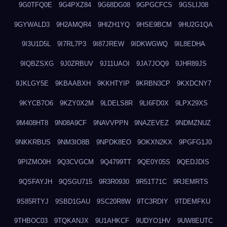
9G0TFQ0E
9G4PXZ84
9G68DG08
9GPGCFCS
9GSLIJ08
9GYWALD3
9H2AMQR4
9HIZH1YQ
9HSE9BCM
9HU2G1QA
9I3U1D5L
9I7RL7P3
9I87JREW
9IDKWGWQ
9IL8EDHA
9IQBZSXG
9J0ZRBUV
9J11UAOI
9JA7JOQ9
9JHR89JS
9JKLGY5E
9KBAABXH
9KKHTYIP
9KRBN3CP
9KXDCNY7
9KYCB7O6
9KZY0X2M
9LDELS8R
9LI6FD0X
9LPX29XS
9M408HT8
9N08A9CF
9NAVVPPN
9NAZEVEZ
9NDMZNUZ
9NKKRBUS
9NM3IO8B
9NPDK8EO
9OKXN2KX
9PGFG1J0
9PIZMO0H
9Q3CVGCM
9Q4799TT
9QE0Y05S
9QEDJDIS
9QSFAYJH
9QSGU715
9R3R0930
9R51T71C
9RJEMRTS
9S85RTYJ
9SBD1GAU
9SC20R8W
9TC3RDIY
9TDEMFKU
9THBOC03
9TQKANJX
9U1AHKCF
9UDYO1HV
9UW8EUTC