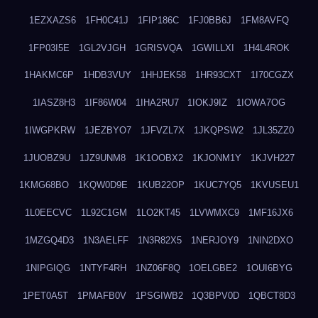
1EZXAZS6
1FH0C41J
1FIP186C
1FJ0BB6J
1FM8AVFQ
1FP03I5E
1GL2VJGH
1GRISVQA
1GWILLXI
1H4L4ROK
1HAKMC6P
1HDB3VUY
1HHJEK58
1HR93CXT
1I70CGZX
1IASZ8H3
1IF86W04
1IHA2RU7
1IOKJ9IZ
1IOWA7OG
1IWGPKRW
1JEZBYO7
1JFVZL7X
1JKQPSW2
1JL35ZZ0
1JUOBZ9U
1JZ9UNM8
1K1OOBX2
1KJONM1Y
1KJVH227
1KMG68BO
1KQW0D9E
1KUB22OP
1KUC7YQ5
1KVUSEU1
1L0EECVC
1L92C1GM
1LO2KT45
1LVWMXC9
1MF16JX6
1MZGQ4D3
1N3AELFF
1N3R82X5
1NERJOY9
1NIN2DXO
1NIPGIQG
1NTYF4RH
1NZ06F8Q
1OELGBE2
1OUI6BYG
1PET0A5T
1PMAFB0V
1PSGIWB2
1Q3BPV0D
1QBCT8D3