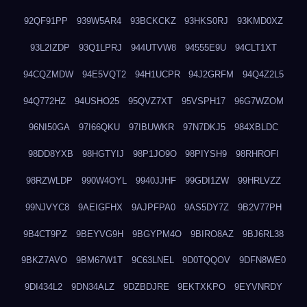
92QF91PP
939W5AR4
93BCKCKZ
93HKS0RJ
93KMD0XZ
93L2IZDP
93Q1LPRJ
944UTVW8
94555E9U
94CLT1XT
94CQZMDW
94E5VQT2
94H1UCPR
94J2GRFM
94Q4Z2L5
94Q772HZ
94USHO25
95QVZ7XT
95VSPH17
96G7WZOM
96NI50GA
97I66QKU
97IBUWKR
97N7DKJ5
984XBLDC
98DD8YXB
98HGTYIJ
98P1JO9O
98PIYSH9
98RHROFI
98RZWLDP
990W4OYL
9940JJHF
99GDI1ZW
99HRLVZZ
99NJVYC8
9AEIGFHX
9AJPFPA0
9AS5DY7Z
9B2V77PH
9B4CT9PZ
9BEYVG9H
9BGYPM4O
9BIRO8AZ
9BJ6RL38
9BKZ7AVO
9BM67W1T
9C63LNEL
9D0TQQOV
9DFN8WE0
9DI434L2
9DN34ALZ
9DZBDJRE
9EKTXKPO
9EYVNRDY