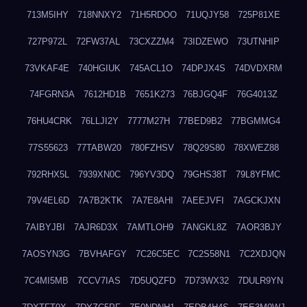
713M5IHY
718NNXY2
71H5RDOO
71UQJY58
725P81XE
727P972L
72FW37AL
73CXZZM4
73IDZEWO
73UTNHIP
73VKAF4E
740HGIUK
745ACL1O
74DPJX4S
74DVDXRM
74FGRN3A
7612HD1B
7651K273
76BJGQ4F
76G4013Z
76HU4CRK
76LLJI2Y
7777M27H
77BED9B2
77BGMMG4
77S55623
77TABW20
780FZHSV
78Q29S80
78XWEZ88
792RHX5L
7939XN0C
796YV3DQ
79GHS38T
79L8YFMC
79V4EL6D
7A7B2KTK
7A7E8AHI
7AEEJVFI
7AGCKJXN
7AIBYJBI
7AJR6D3X
7AMTLOH9
7ANGKL8Z
7AOR3BJY
7AOSYN3G
7BVHAFGY
7C26C5EC
7C2S58N1
7C2XDJQN
7C4MI5MB
7CCV7IAS
7D5UQZFD
7D73WX32
7DULR9YN