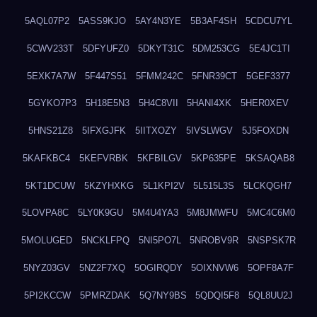
5AQL07P2
5ASS9KJO
5AY4N3YE
5B3AF4SH
5CDCU7YL
5CWV233T
5DFYUFZ0
5DKYT31C
5DM253CG
5E4JC1TI
5EXK7A7W
5F447S51
5FMM242C
5FNR39CT
5GEF3377
5GYKO7P3
5H18E5N3
5H4C8VII
5HANI4XK
5HER0XEV
5HNS21Z8
5IFXGJFK
5IITXOZY
5IVSLWGV
5J5FOXDN
5KAFKBC4
5KEFVRBK
5KFBILGV
5KP635PE
5KSAQAB8
5KT1DCUW
5KZYHXKG
5L1KPI2V
5L515L3S
5LCKQGH7
5LOVPA8C
5LY0K9GU
5M4U4YA3
5M8JMWFU
5MC4C6M0
5MOLUGED
5NCKLFPQ
5NI5PO7L
5NROBV9R
5NSPSK7R
5NYZ03GV
5NZ2F7XQ
5OGIRQDY
5OIXNVW6
5OPF8A7F
5PI2KCCW
5PMRZDAK
5Q7NY9BS
5QDQI5F8
5QL8UU2J