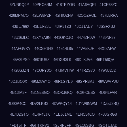
3ZUNKQ9P
40PEO5RM
418TPYOG
41A6AQPI
41CR68ZC
428MPM7O
42EW9PZP
42HIOZNV
42QOZROE
437L5RRA
43BE766X
43EEF23E
43IP3TZ3
43OJ1AEY
43SSFXBJ
43U16JLC
43XY7A9N
441OKOJO
4474ZR0W
4489NF37
44AFGVXY
44CGH1H9
44E14L85
44VA5KJF
44XI8AFW
45A3IPS9
4601IURZ
46DGB3L9
46DLKJV6
46KT56QV
4728GJZN
47CQFY0O
47JMVITW
47TRZS70
47W8J2J2
48QJBQ0X
49MZ8W4O
49R1GYE9
49SPF3MJ
49WWVPJU
4B13IA3F
4B1N5SGO
4BOKJ6KQ
4C9HCESS
4D64LFAR
4D90P4CC
4DV2LKB3
4DWPQY14
4DYW6NWM
4DZ5J3RQ
4E402GTO
4E4R43JK
4EE6J1ME
4ENC34CO
4F88GRG8
4FDT5ITF
4GHTKFV1
4GJRPJFP
4GLC8SBG
4GOTUJAD