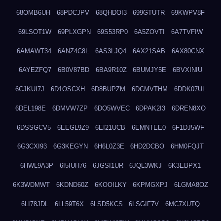
68OMB6UH
68PDCJPV
68QHDOI3
699GTUTR
69KWPV8F
69LSOT1W
69PLXGPN
69S53RP0
6A5ZOVTI
6A7TVFIW
6AMAWT34
6ANZ4C8L
6AS3LJQ4
6AX21SAB
6AX80CNX
6AYEZFQ7
6B0V87BD
6BA9R10Z
6BUMJY5E
6BVXINIU
6CJKUI7J
6D1OSCXH
6D8BUPZM
6DCMVTHM
6DDK07UL
6DEL198E
6DMVW7ZP
6DO5WVEC
6DPAK2I3
6DREN8XO
6DSSGCV5
6EEGL9Z9
6EI21UCB
6EMNTEE0
6F1DJ5WF
6G3CXI93
6G3KEGYN
6H6L0Z3E
6HD2DCBO
6HM0FQJT
6HWL9A3P
6I5IUH76
6JGSI1UR
6JQL3WKJ
6K3EBPX1
6K3WDMWT
6KDND60Z
6KOOILKY
6KPMGXPJ
6LGMA8OZ
6LI78JDL
6LL59T6X
6LSD5KCS
6LSGIF7V
6MC7XUTQ