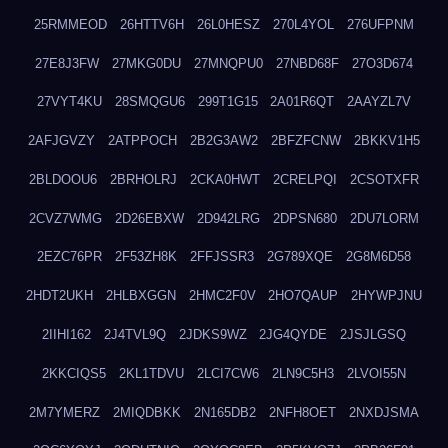
25RMMEOD
26HTTV6H
26L0HESZ
270L4YOL
276UFPNM
27E8J3FW
27MKG0DU
27MNQPU0
27NBD68F
27O3D674
27VYT4KU
28SMQGU6
299T1G15
2A01R6QT
2AAYZL7V
2AFJGVZY
2ATPPOCH
2B2G3AW2
2BFZFCNW
2BKKV1H5
2BLDOOU6
2BRHOLRJ
2CKA0HWT
2CRELPQI
2CSOTXFR
2CVZ7WMG
2D26EBXW
2D942LRG
2DPSN680
2DU7LORM
2EZC76PR
2F53ZH8K
2FFJSSR3
2G789XQE
2G8M6D58
2HDT2UKH
2HLBXGGN
2HMC2F0V
2HO7QAUP
2HYWPJNU
2IIHI162
2J4TVL9Q
2JDKS9WZ
2JG4QYDE
2JSJLGSQ
2KKCIQS5
2KL1TDVU
2LCI7CW6
2LN9C5H3
2LVOI55N
2M7YMERZ
2MIQDBKK
2N165DB2
2NFH8OET
2NXDJSMA