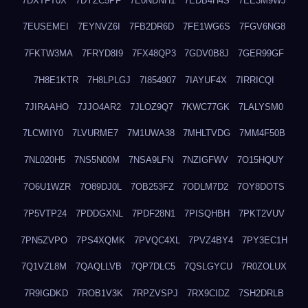
7DXTFT0X
7DYZC5PF
7E0NDNH1
7EDB4H4S
7EE3M9WJ
7EUSEMEI
7EYNVZ6I
7FB2DR6D
7FE1WG6S
7FGV6NG8
7FKTW3MA
7FRYD8I9
7FX48QP3
7GDV0B8J
7GER99GF
7H8E1KTR
7H8LPLGJ
7I854907
7IAYUF4X
7IRRICQI
7JIRAAHO
7JJO4AR2
7JLOZ9Q7
7KWC77GK
7LALYSM0
7LCWIIY0
7LVURME7
7M1UWA38
7MHLTVDG
7MM4F50B
7NL020H5
7NS5N00M
7NSA9LFN
7NZIGFWV
7O15HQUY
7O6U1WZR
7O89DJ0L
7OB253FZ
7ODLM7D2
7OY8DOTS
7P5VTP24
7PDDGXNL
7PDF28N1
7PISQHBH
7PKT2VUV
7PN5ZVPO
7PS4XQMK
7PVQC4XL
7PVZ4BY4
7PY3EC1H
7Q1VZL8M
7QAQLLVB
7QP7DLC5
7QSLGYCU
7R0ZOLUX
7R9IGDKD
7ROB1V3K
7RPZVSPJ
7RX9CIDZ
7SH2DRLB