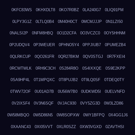
0KFC83WS
0KHXDLT8
0KO7R0BZ
0LA240G7
0LIQ91PM
0LPY3G1Z
0LTLQ0B4
0M40H0CT
0MCMJJJP
0N1LZI50
0NALSI2P
0NFM8HBQ
0O1D2CFA
0O3VCZC0
0OY5HHNM
0P2UDQV4
0P3WEUER
0PHNO5Y4
0PPJIUB7
0PUMEZB4
0QLRKCUP
0QO261FR
0QR27BKM
0QV0STGJ
0R7FXEI4
0RCWTWLK
0RH9C3CH
0S284R8O
0S4IXXQE
0S9E2KPP
0SA9HP4L
0T1MPQXC
0T8PUJB2
0T9LQ0SF
0TDEQ0TY
0TWV72OF
0U01AD7B
0U56W7B0
0UDKWD5I
0UELVNFD
0V2IXSF4
0V3N6SQF
0VJAC930
0VY5ZG3D
0W3LZD86
0W58MBQO
0W5D86N5
0W8SOPXW
0WY1BFPQ
0X4GG1J6
0XAANC43
0XI05VVT
0XLR0SZZ
0XW3VGXD
0ZAVTHSI