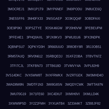
3MOCREJ1
3MX1P1T9
3MYP6NEF
3N0IPODU
3N8UCE6Q
3NE5SFF6
3NH0FX33
3NISGAEP
3O3KQQ4F
3OBDFAXI
3OE9P0KI
3OPSZTYE
3OSK46GW
3P20H0VW
3PEBEUPM
3PFEI4E1
3PHQ0AXL
3PJX8KV3
3PWL81U6
3PX3NDPK
3QBNPSU7
3QPKYD3H
3R660UUO
3R8OBY8R
3RJJOB51
3RM5TAUQ
3RV0N612
3SRBQEDJ
3SXFZOBA
3TBVTN7Z
3TFI7CJL
3TKFBN73
3TTB618D
3TVMVY4A
3VPL82H9
3VS14DKC
3VX5WW8T
3VXFRWKX
3VZRTGEK
3W3MHD4O
3WAD8W9N
3WDTF1N3
3WI8G8SN
3WQDYCWK
3WTTA97N
3WU70G19
3X71FE60
3XC4DIU7
3XMIH0VI
3XMLLD4K
3XWW9P5D
3Y2Z2FMH
3YXUATB4
3Z3344KT
3ZBBJF82