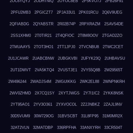
2OC6YQYJ
2ODHTNIQ
2OYOC8EB
2P5KVO7J
2PB26F91
2PFU2MB3
2PGICZT7
2PJA33U1
2PK01RCU
2Q6V9UEG
2QFIABDG
2QYABSTR
2R02B74P
2RPXRAZM
2SAV54DE
2SS1XHM0
2T0TIR21
2T4QFIOC
2T8M8OOV
2TGAD2ZO
2TMUAAY5
2TOT3HO1
2TT1JPJ0
2TVCNBU8
2TWC2CET
2U1JCAWR
2UABCBNW
2UBGKVBI
2UFYK23Q
2UHBAVSU
2UT1DWVT
2VA5KTQ4
2VUSTJE1
2VY55Q8B
2W29565T
2W496244
2WADJS4M
2WGUIKKG
2WK2EL88
2WNPNKRH
2WV0ZHMD
2X7CQ1SY
2XYTJWGS
2Y7I1IC2
2YKK8NSK
2YT95AO1
2YV3O361
2YXVOCOL
2Z2JNBKZ
2ZAJL9NV
30D5VUM9
30W729OG
31BVSCBT
31L8FP95
31M0MR2X
32AT2VLN
32MATDBP
336RPFHA
33ANXYRH
33CR504T