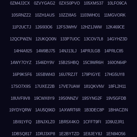
0ZM4J2CX
0ZVYGAG2
0ZXS0PVO
105XMS37
10LFO9CA
10SRNZZ2
10ZH1AUS
10ZZI8A5
1103WHO1
11MGVORK
11P2UCTJ
126I93O6
12FS3WHV
12HZ1JWW
12K469CE
12QCPWZN
12UKQO0N
133P7UOC
13COV7L8
14GYHZ3D
14H4A825
14M9BJ75
14NJ13LJ
14PRJLGB
14PRLC85
14WY7OYZ
1546DY9V
15B2SHBQ
15C9WR6H
160ON64P
16P9KSF6
16SBWI43
16U7RZJT
179PIGYE
17HG5UY8
17SO7X9S
17UXEZ2B
17VE7UAW
181QKVNV
18FL2H11
18UVF9V8
19CWX8Y9
19S0NNZV
19SYNG2F
19V5GFDB
19YDYQRW
1AU5Q96D
1AXWRT6R
1B3DEC8P
1BHACZIN
1BI91YFQ
1BNJXLZ0
1BR5X4KO
1CFFT9FI
1D9U2JR1
1DBSQ817
1DRJ3XP8
1E2BYTZD
1E8JEY8J
1EN94O56