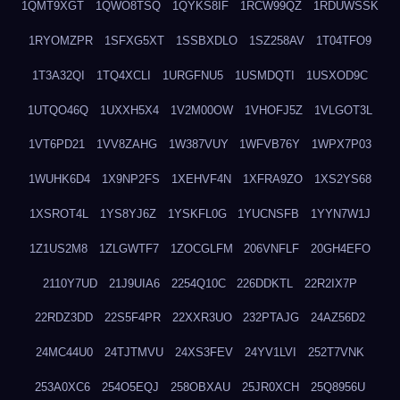
1QMT9XGT
1QWO8TSQ
1QYKS8IF
1RCW99QZ
1RDUWSSK
1RYOMZPR
1SFXG5XT
1SSBXDLO
1SZ258AV
1T04TFO9
1T3A32QI
1TQ4XCLI
1URGFNU5
1USMDQTI
1USXOD9C
1UTQO46Q
1UXXH5X4
1V2M00OW
1VHOFJ5Z
1VLGOT3L
1VT6PD21
1VV8ZAHG
1W387VUY
1WFVB76Y
1WPX7P03
1WUHK6D4
1X9NP2FS
1XEHVF4N
1XFRA9ZO
1XS2YS68
1XSROT4L
1YS8YJ6Z
1YSKFL0G
1YUCNSFB
1YYN7W1J
1Z1US2M8
1ZLGWTF7
1ZOCGLFM
206VNFLF
20GH4EFO
2110Y7UD
21J9UIA6
2254Q10C
226DDKTL
22R2IX7P
22RDZ3DD
22S5F4PR
22XXR3UO
232PTAJG
24AZ56D2
24MC44U0
24TJTMVU
24XS3FEV
24YV1LVI
252T7VNK
253A0XC6
254O5EQJ
258OBXAU
25JR0XCH
25Q8956U