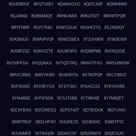
8OUD8RGF
8PQTS65Y
8Q4WAGXO
8Q67LX0P
8Q89HRM2
8QJ48I60
8QM6M2QF
8RH6U9AR
8RKLFN77
8RKWTPQR
8RYF58IR
8S2Y754U
8S6FCGLW
8SGHCITQ
8SJXN2QY
8SKB6IUG
8SMVFVDF
8SWZO6EX
8T1UV0KN
8TNOE569
8U58PZ5Z
8U9XSZTE
8ULNF9FD
8UQ89PM6
8VO5Q2UE
8VOUFPGA
8VQQAA1I
8VTQSTRQ
8WAVTFXG
8WSU0MSW
8WVC26W1
8WXYKI9V
8X4X9YOL
8X79OPDP
8XCY80VZ
8XP25X65
8XX9KYGX
8Y1IYS6J
8YAACL5S
8YKVAXRE
8YM48I9Z
8YPIP6SK
8YSJ7SB8
8YT98V0E
8YTM92ET
8ZC9YBAN
8ZFZMEEQ
8ZPDT42T
8ZYB2DUK
902YJAIU
904RTRGF
90GLHP4O
9151RE2S
91536XNC
91M6TF5C
91S40MFE
927W4109
92D4V1SF
92NJMW74
92QEGUIC