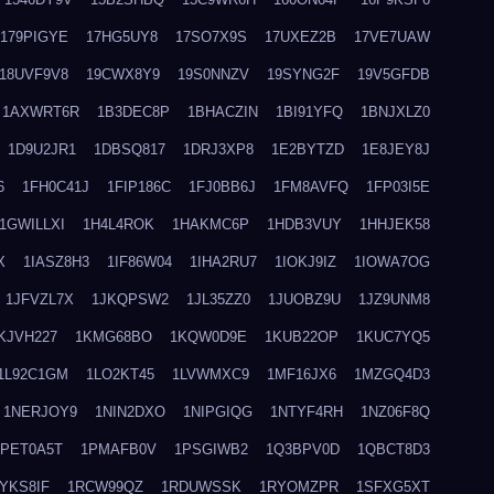
179PIGYE
17HG5UY8
17SO7X9S
17UXEZ2B
17VE7UAW
18UVF9V8
19CWX8Y9
19S0NNZV
19SYNG2F
19V5GFDB
1AXWRT6R
1B3DEC8P
1BHACZIN
1BI91YFQ
1BNJXLZ0
1D9U2JR1
1DBSQ817
1DRJ3XP8
1E2BYTZD
1E8JEY8J
6
1FH0C41J
1FIP186C
1FJ0BB6J
1FM8AVFQ
1FP03I5E
1GWILLXI
1H4L4ROK
1HAKMC6P
1HDB3VUY
1HHJEK58
X
1IASZ8H3
1IF86W04
1IHA2RU7
1IOKJ9IZ
1IOWA7OG
1JFVZL7X
1JKQPSW2
1JL35ZZ0
1JUOBZ9U
1JZ9UNM8
KJVH227
1KMG68BO
1KQW0D9E
1KUB22OP
1KUC7YQ5
1L92C1GM
1LO2KT45
1LVWMXC9
1MF16JX6
1MZGQ4D3
1NERJOY9
1NIN2DXO
1NIPGIQG
1NTYF4RH
1NZ06F8Q
1PET0A5T
1PMAFB0V
1PSGIWB2
1Q3BPV0D
1QBCT8D3
YKS8IF
1RCW99QZ
1RDUWSSK
1RYOMZPR
1SFXG5XT