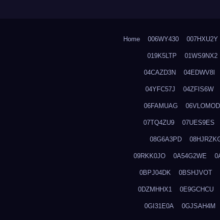
Home
006WY430
007HXU2Y
019K5LTP
01WS9NX2
04CAZD3N
04EDWV8I
04YFC57J
04ZFIS6W
06FAMUAG
06VLOMOD
07TQ4ZU9
07UES9ES
08G6A3PD
08HJRZK
09RKK0JO
0A54G2WE
0
0BPJ04DK
0BSHJVOT
0DZMHHX1
0E9GCHCU
0GI31E0A
0GJSAH4M