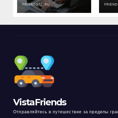
FRIENDS72_RU
дне
FRIEND
нео
док
VistaFriends
Отправляйтесь в путешествие за пределы гра