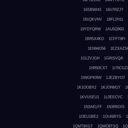
16SBWI43
16U7RZJT
181QKVNV
18FL2H11
19YDYQRW
1AU5Q96D
1BR5X4KO
1CFFT9FI
1EN94O56
1EZXAZS
1GL2VJGH
1GRISVQA
1HR93CXT
1I70CGZ
1IWGPKRW
1JEZBYO7
1K1OOBX2
1KJONM1Y
1
1KVUSEU1
1L0EECVC
1N3AELFF
1N3R82X5
1OELGBE2
1OUI6BYG
1QMT9XGT
1QWO8TSQ
1Q