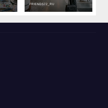
типы
FRIENDS72_RU