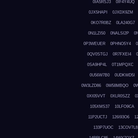
0IA5RSJ3
0IF4Y4UQ
0JX5HAPI
0JXDX9ZM
0KO7R0BZ
0LA240G7
0N1LZI50
0NALSI2P
0
0P3WEUER
0PHNO5Y4
0QV0STGJ
0R7FXEI4
0SA9HP4L
0T1MPQXC
0U56W7B0
0UDKWD5I
0W3LZD86
0W58MBQO
0
0XI05VVT
0XLR0SZZ
0
105XMS37
10LFO9CA
11P2UCTJ
126I93O6
1
133P7UOC
13COV7L8
14PRLC85
14WY7OYZ