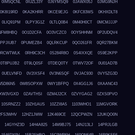
0IM5QCNL
0IUZL33Y
0J6YMSQ9
0JAWX05J
0JMG9NJH
0K8I19RD
0KA2KHRR
0KCE9EJG
0KFC83WS
0KHXDLT8
0LIQ91PM
0LPY3G1Z
0LTLQ0B4
0M40H0CT
0MCMJJJP
NFM8HBQ
0O1D2CFA
0O3VCZC0
0OY5HHNM
0P2UDQV4
0PPJIUB7
0PUMEZB4
0QLRKCUP
0QO261FR
0QR27BKM
0RCWTWLK
0RH9C3CH
0S284R8O
0S4IXXQE
0S9E2KPP
0T8PUJB2
0T9LQ0SF
0TDEQ0TY
0TWV72OF
0U01AD7B
0UELVNFD
0V2IXSF4
0V3N6SQF
0VJAC930
0VY5ZG3D
W5D86N5
0W8SOPXW
0WY1BFPQ
0X4GG1J6
0XAANC43
XW3VGXD
0ZAVTHSI
0ZM4J2CX
0ZVYGAG2
0ZXS0PVO
10SRNZZ2
10ZH1AUS
10ZZI8A5
1103WHO1
11MGVORK
2FS3WHV
12HZ1JWW
12K469CE
12QCPWZN
12UKQO0N
14GYHZ3D
14H4A825
14M9BJ75
14NJ13LJ
14PRJLGB
1546DY9V
15B2SHBQ
15C9WR6H
160ON64P
16P9KSF6