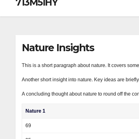
713M5IHY
р
a
i
A
а
m
k
p
в
i
p
и
т
Nature Insights
ь
This is a short paragraph about nature. It covers some
Another short insight into nature. Key ideas are briefl
A concluding thought about nature to round off the con
Nature 1
69