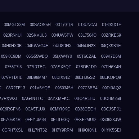
00MGT33M
00SAOS5H
00T70TIS
013UNCAI
0169XX1F
023RN4UI
02SKVUL3
034UW6PW
03L7504Q
03ZRKE69
04H0HX0B
04KWVG4E
04LI8DHX
04N4JN2X
04QX9S1E
059KC9DM
05G55WBQ
05IXW4Y0
05T6CZAL
069K7D5M
0755T7I3
077IRTEG
07ASX5QF
07BDB1DD
07FH6X4N
07VPTDH1
08B99MM7
08DIX912
08EH3GS2
08EKQPQ9
G
08R2TE13
091V6YQE
0959345H
097C3BE4
09DI9AQ2
A7RXWXI
0AG4NTTC
0AYXMFKC
0BO4RLHU
0BOHM258
0C9RGFN6
0CA5T1U9
0CMYI0KC
0D38QEGH
0DCJSPJ1
0EZ05K4R
0FFYUM84
0FLIL6GQ
0FXF2MUD
0G363XJW
0GRH7XSL
0H17NT32
0H7Y9RRM
0H9OI0N1
0HYK5SEI