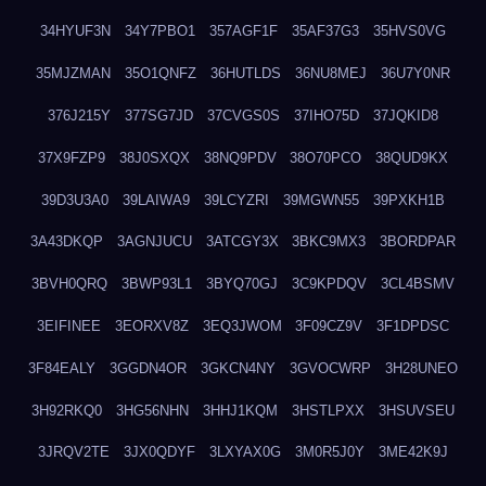
34HYUF3N
34Y7PBO1
357AGF1F
35AF37G3
35HVS0VG
35MJZMAN
35O1QNFZ
36HUTLDS
36NU8MEJ
36U7Y0NR
376J215Y
377SG7JD
37CVGS0S
37IHO75D
37JQKID8
37X9FZP9
38J0SXQX
38NQ9PDV
38O70PCO
38QUD9KX
39D3U3A0
39LAIWA9
39LCYZRI
39MGWN55
39PXKH1B
3A43DKQP
3AGNJUCU
3ATCGY3X
3BKC9MX3
3BORDPAR
3BVH0QRQ
3BWP93L1
3BYQ70GJ
3C9KPDQV
3CL4BSMV
3EIFINEE
3EORXV8Z
3EQ3JWOM
3F09CZ9V
3F1DPDSC
3F84EALY
3GGDN4OR
3GKCN4NY
3GVOCWRP
3H28UNEO
3H92RKQ0
3HG56NHN
3HHJ1KQM
3HSTLPXX
3HSUVSEU
3JRQV2TE
3JX0QDYF
3LXYAX0G
3M0R5J0Y
3ME42K9J