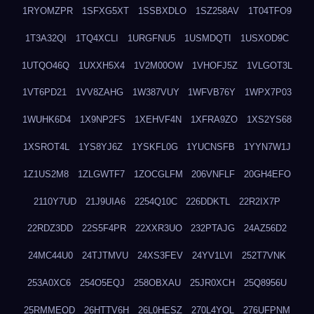
1RYOMZPR
1SFXG5XT
1SSBXDLO
1SZ258AV
1T04TFO9
1T3A32QI
1TQ4XCLI
1URGFNU5
1USMDQTI
1USXOD9C
1UTQO46Q
1UXXH5X4
1V2M00OW
1VHOFJ5Z
1VLGOT3L
1VT6PD21
1VV8ZAHG
1W387VUY
1WFVB76Y
1WPX7P03
1WUHK6D4
1X9NP2FS
1XEHVF4N
1XFRA9ZO
1XS2YS68
1XSROT4L
1YS8YJ6Z
1YSKFL0G
1YUCNSFB
1YYN7W1J
1Z1US2M8
1ZLGWTF7
1ZOCGLFM
206VNFLF
20GH4EFO
2110Y7UD
21J9UIA6
2254Q10C
226DDKTL
22R2IX7P
22RDZ3DD
22S5F4PR
22XXR3UO
232PTAJG
24AZ56D2
24MC44U0
24TJTMVU
24XS3FEV
24YV1LVI
252T7VNK
253A0XC6
254O5EQJ
258OBXAU
25JR0XCH
25Q8956U
25RMMEOD
26HTTV6H
26L0HESZ
270L4YOL
276UFPNM