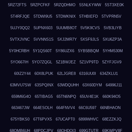
5RZ72FTS
5RZPCFKF
5RZQDHMO
5SNLKYWW
5ST3XE0K
5T4RFJQE
5TDWI9U5
5TDWKNIX
5THBIEFD
5TVPRN5V
5UJY0QQ2
5UPNX603
5UUMB8OT
5V5K9CVS
5VB3LIYB
5VTXJVNC
5VVNNS1S
5XJ2MR7Y
5XSF9JLS
5XU6ZP3A
5Y0HCRBH
5Y1QS60T
5Y86UZX6
5YB5BBQM
5YHM530M
5YO667IH
5YO7ZQGL
5Z1BWJEZ
5Z1VP9TD
5ZYFJGV9
60IZ2Y44
60X8LPUK
62LJGRE8
6316UU0I
634ZKLU1
63MVU7SW
63SPQINX
63WDQUHH
63X60DYM
64996J11
659M6G4O
65TIBAG5
65TN6NPQ
65UV4E1K
660K94O5
663467JW
664ESOLH
664FNVV4
66C6U597
66NBHAON
675YBKS0
67T6PVX5
67UCAPT0
6899WHVC
68EZZKJQ
68OMB6UH
68PDCJPV
68QHDOI3
699GTUTR
69KWPV8F