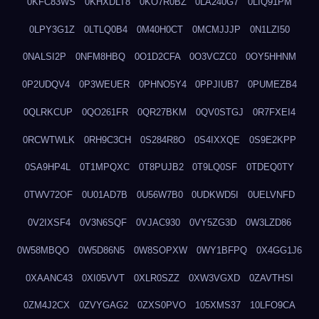
0KFC83WS
0KHXDLT8
0KO7R0BZ
0LA240G7
0LIQ91PM
0LPY3G1Z
0LTLQ0B4
0M40H0CT
0MCMJJJP
0N1LZI50
0NALSI2P
0NFM8HBQ
0O1D2CFA
0O3VCZC0
0OY5HHNM
0P2UDQV4
0P3WEUER
0PHNO5Y4
0PPJIUB7
0PUMEZB4
0QLRKCUP
0QO261FR
0QR27BKM
0QV0STGJ
0R7FXEI4
0RCWTWLK
0RH9C3CH
0S284R8O
0S4IXXQE
0S9E2KPP
0SA9HP4L
0T1MPQXC
0T8PUJB2
0T9LQ0SF
0TDEQ0TY
0TWV72OF
0U01AD7B
0U56W7B0
0UDKWD5I
0UELVNFD
0V2IXSF4
0V3N6SQF
0VJAC930
0VY5ZG3D
0W3LZD86
0W58MBQO
0W5D86N5
0W8SOPXW
0WY1BFPQ
0X4GG1J6
0XAANC43
0XI05VVT
0XLR0SZZ
0XW3VGXD
0ZAVTHSI
0ZM4J2CX
0ZVYGAG2
0ZXS0PVO
105XMS37
10LFO9CA