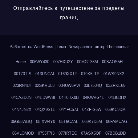
Отправляйтесь в путешествие за пределы
границ
Работает на WordPress
|
Тема: Newspaperex, автор
Themeansar
Home
006WY430
007HXU2Y
00MGT33M
00SAOS5H
00T70TIS
013UNCAI
0169XX1F
019K5LTP
01WS9NX2
023RN4UI
02SKVUL3
034UW6PW
03L7504Q
03ZRKE69
04CAZD3N
04EDWV8I
04H0HX0B
04KWVG4E
04LI8DHX
04N4JN2X
04QX9S1E
04YFC57J
04ZFIS6W
059KC9DM
05G55WBQ
05IXW4Y0
05T6CZAL
069K7D5M
06FAMUAG
06VLOMOD
0755T7I3
077IRTEG
07ASX5QF
07BDB1DD