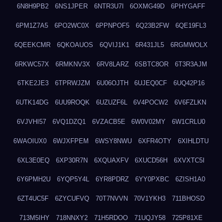
6N8H9PB2
6NS1JPER
6NTR3U7I
6OXMG49D
6PHYGAFF
6PM1Z7A5
6PO2WC0X
6PPNPOF5
6Q23B2FW
6QE19FL3
6QEEKCMR
6QKOAUOS
6QVIJ1K1
6R431JL5
6RGMWOLX
6RKWC57X
6RMKNV3X
6RV8LARZ
6SBTC8OR
6T3R3AJM
6TKE2JE3
6TPRWJZM
6U06OJTH
6UJEQ0CF
6UQ42P16
6UTK14DG
6UU9ROQK
6UZUZF6L
6V4POCW2
6V6FZLKN
6VJVHI57
6VQ1DZQ1
6VZACB5E
6W0V02MY
6W1CRLU0
6WAOIUX0
6WJXFPEM
6WSY8NWU
6XFR4OTY
6XIHLDTU
6XL3E0EQ
6XP30R7N
6XQUAXFV
6XUCD56H
6XVXTC5I
6Y6PMH2U
6YQP5Y4L
6YR8PDRZ
6YY0PXBC
6ZISH1A0
6ZT4UC5F
6ZYCUFVQ
70T7NVVN
70V1YKH3
711BHOSD
713M5IHY
718NNXY2
71H5RDOO
71UQJY58
725P81XE