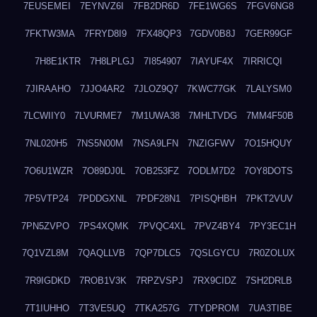
7EUSEMEI
7EYNVZ6I
7FB2DR6D
7FE1WG6S
7FGV6NG8
7FKTW3MA
7FRYD8I9
7FX48QP3
7GDV0B8J
7GER99GF
7H8E1KTR
7H8LPLGJ
7I854907
7IAYUF4X
7IRRICQI
7JIRAAHO
7JJO4AR2
7JLOZ9Q7
7KWC77GK
7LALYSM0
7LCWIIY0
7LVURME7
7M1UWA38
7MHLTVDG
7MM4F50B
7NL020H5
7NS5N00M
7NSA9LFN
7NZIGFWV
7O15HQUY
7O6U1WZR
7O89DJ0L
7OB253FZ
7ODLM7D2
7OY8DOTS
7P5VTP24
7PDDGXNL
7PDF28N1
7PISQHBH
7PKT2VUV
7PN5ZVPO
7PS4XQMK
7PVQC4XL
7PVZ4BY4
7PY3EC1H
7Q1VZL8M
7QAQLLVB
7QP7DLC5
7QSLGYCU
7R0ZOLUX
7R9IGDKD
7ROB1V3K
7RPZVSPJ
7RX9CIDZ
7SH2DRLB
7T1IUHHO
7T3VE5UQ
7TKA257G
7TYDPROM
7UA3TIBE