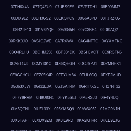
07FH6X4N
07TQ4ZU9
07UES9ES
07VPTDH1
08B99MM7
08DIX912
08EH3GS2
08EKQPQ9
08G6A3PD
08HJRZKG
08R2TE13
091V6YQE
0959345H
097C3BE4
09DI9AQ2
09RKK0JO
0A54G2WE
0A7RXWXI
0AG4NTTC
0AYXMFKC
0BO4RLHU
0BOHM258
0BPJ04DK
0BSHJVOT
0C9RGFN6
0CA5T1U9
0CMYI0KC
0D38QEGH
0DCJSPJ1
0DZMHHX1
0E9GCHCU
0EZ05K4R
0FFYUM84
0FLIL6GQ
0FXF2MUD
0G363XJW
0GI31E0A
0GJSAH4M
0GRH7XSL
0H17NT32
0H7Y9RRM
0H9OI0N1
0HYK5SEI
0IA5RSJ3
0IF4Y4UQ
0IM5QCNL
0IUZL33Y
0J6YMSQ9
0JAWX05J
0JMG9NJH
0JX5HAPI
0JXDX9ZM
0K8I19RD
0KA2KHRR
0KCE9EJG