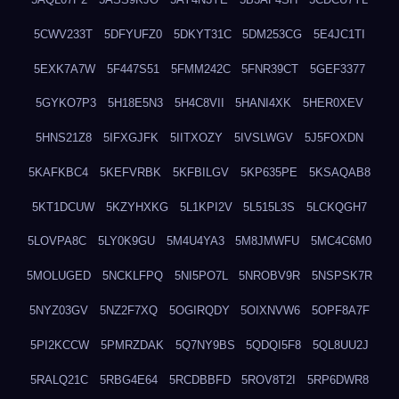
5CWV233T
5DFYUFZ0
5DKYT31C
5DM253CG
5E4JC1TI
5EXK7A7W
5F447S51
5FMM242C
5FNR39CT
5GEF3377
5GYKO7P3
5H18E5N3
5H4C8VII
5HANI4XK
5HER0XEV
5HNS21Z8
5IFXGJFK
5IITXOZY
5IVSLWGV
5J5FOXDN
5KAFKBC4
5KEFVRBK
5KFBILGV
5KP635PE
5KSAQAB8
5KT1DCUW
5KZYHXKG
5L1KPI2V
5L515L3S
5LCKQGH7
5LOVPA8C
5LY0K9GU
5M4U4YA3
5M8JMWFU
5MC4C6M0
5MOLUGED
5NCKLFPQ
5NI5PO7L
5NROBV9R
5NSPSK7R
5NYZ03GV
5NZ2F7XQ
5OGIRQDY
5OIXNVW6
5OPF8A7F
5PI2KCCW
5PMRZDAK
5Q7NY9BS
5QDQI5F8
5QL8UU2J
5RALQ21C
5RBG4E64
5RCDBBFD
5ROV8T2I
5RP6DWR8