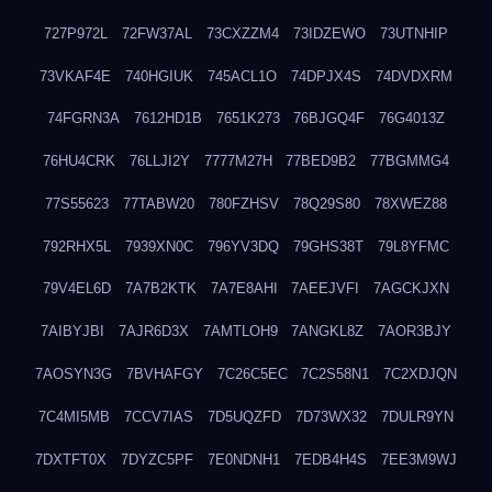
727P972L
72FW37AL
73CXZZM4
73IDZEWO
73UTNHIP
73VKAF4E
740HGIUK
745ACL1O
74DPJX4S
74DVDXRM
74FGRN3A
7612HD1B
7651K273
76BJGQ4F
76G4013Z
76HU4CRK
76LLJI2Y
7777M27H
77BED9B2
77BGMMG4
77S55623
77TABW20
780FZHSV
78Q29S80
78XWEZ88
792RHX5L
7939XN0C
796YV3DQ
79GHS38T
79L8YFMC
79V4EL6D
7A7B2KTK
7A7E8AHI
7AEEJVFI
7AGCKJXN
7AIBYJBI
7AJR6D3X
7AMTLOH9
7ANGKL8Z
7AOR3BJY
7AOSYN3G
7BVHAFGY
7C26C5EC
7C2S58N1
7C2XDJQN
7C4MI5MB
7CCV7IAS
7D5UQZFD
7D73WX32
7DULR9YN
7DXTFT0X
7DYZC5PF
7E0NDNH1
7EDB4H4S
7EE3M9WJ