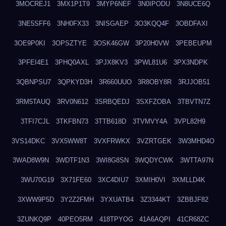
3MOCREJ1
3MX1P1T9
3MYP6NEF
3N0IPODU
3N8UCE6Q
3NE5SFF6
3NH0FX33
3NISGAEP
3O3KQQ4F
3OBDFAXI
3OE9P0KI
3OPSZTYE
3OSK46GW
3P20H0VW
3PEBEUPM
3PFEI4E1
3PHQ0AXL
3PJX8KV3
3PWL81U6
3PX3NDPK
3QBNPSU7
3QPKYD3H
3R660UUO
3R8OBY8R
3RJJOB51
3RM5TAUQ
3RV0N612
3SRBQEDJ
3SXFZOBA
3TBVTN7Z
3TFI7CJL
3TKFBN73
3TTB618D
3TVMVY4A
3VPL82H9
3VS14DKC
3VX5WW8T
3VXFRWKX
3VZRTGEK
3W3MHD4O
3WAD8W9N
3WDTF1N3
3WI8G8SN
3WQDYCWK
3WTTA97N
3WU70G19
3X71FE60
3XC4DIU7
3XMIH0VI
3XMLLD4K
3XWW9P5D
3Y2Z2FMH
3YXUATB4
3Z3344KT
3ZBBJF82
3ZUNKQ9P
40PEO5RM
418TPYOG
41A6AQPI
41CR68ZC