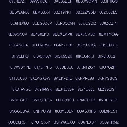
895NL72T
89WVKQCH
8A6B5EEP
8BBJWQMN
8BJPIIGO
8BSWANL0
8BVB056I
8BZT9YKF
8BZZZWSD
8C2C6QL5
8C6H1X9Q
8CEG9O6P
8CFDQ2M4
8CUCG2I2
8D8ZOZI4
8E09QNUV
8E4S01KD
8ECXEKP8
8EK7CM3O
8EMTYC6G
8EPAS0G6
8FLU9KW0
8GN4ZHDF
8GP2U7BA
8HSUN8J4
8HV1LF0X
8I0XX43W
8IGK9S2K
8IKCGRHJ
8IN6KUU1
8IWWBYPE
8J75FPFS
8JJDB3C0
8JKNTZGY
8JO7GZIF
8JT3UC50
8K1AGK5W
8KEKFDIE
8KNPFC99
8KPYSBQS
8KXIFVGC
8KYIF5SK
8L34DAQF
8L74O55L
8LZ3S1IS
8M8UKA3C
8MLQKCFV
8N8F04EH
8NA0T4E7
8NDCJ7UZ
8NGGUDVA
8NPYUIWI
8O0YLDLN
8OASJ3P6
8OL9RU5T
8OUD8RGF
8PQTS65Y
8Q4WAGXO
8Q67LX0P
8Q89HRM2