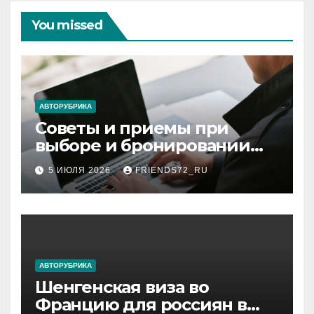
You missed
АВТОРУБРИКА
Советы и приемы при
выборе и бронировании
авиабилетов
5 ИЮЛЯ 2026
FRIENDS72_RU
АВТОРУБРИКА
Шенгенская виза во
Францию для россиян в