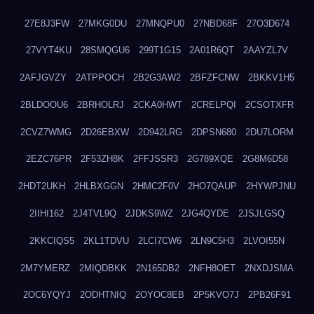
27E8J3FW
27MKG0DU
27MNQPU0
27NBD68F
27O3D674
27VYT4KU
28SMQGU6
299T1G15
2A01R6QT
2AAYZL7V
2AFJGVZY
2ATPPOCH
2B2G3AW2
2BFZFCNW
2BKKV1H5
2BLDOOU6
2BRHOLRJ
2CKA0HWT
2CRELPQI
2CSOTXFR
2CVZ7WMG
2D26EBXW
2D942LRG
2DPSN680
2DU7LORM
2EZC76PR
2F53ZH8K
2FFJSSR3
2G789XQE
2G8M6D58
2HDT2UKH
2HLBXGGN
2HMC2F0V
2HO7QAUP
2HYWPJNU
2IIHI162
2J4TVL9Q
2JDKS9WZ
2JG4QYDE
2JSJLGSQ
2KKCIQS5
2KL1TDVU
2LCI7CW6
2LN9C5H3
2LVOI55N
2M7YMERZ
2MIQDBKK
2N165DB2
2NFH8OET
2NXDJSMA
2OC6YQYJ
2ODHTNIQ
2OYOC8EB
2P5KVO7J
2PB26F91