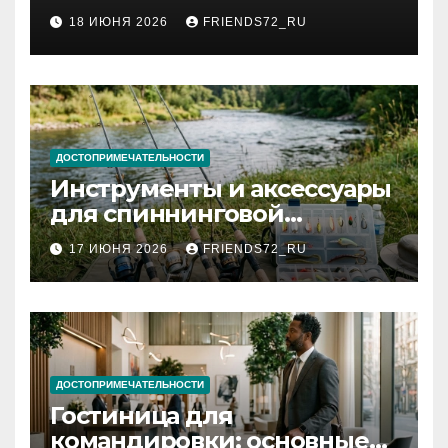
2026 году: сроки от 3 дней
18 ИЮНЯ 2026
FRIENDS72_RU
и список необходимых
документов
ДОСТОПРИМЕЧАТЕЛЬНОСТИ
Инструменты и аксессуары
для спиннинговой
рыбалки: назначение и
17 ИЮНЯ 2026
FRIENDS72_RU
типы
ДОСТОПРИМЕЧАТЕЛЬНОСТИ
Гостиница для
командировки: основные