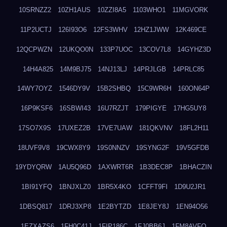
10SRNZZ2
10ZH1AUS
10ZZI8A5
1103WHO1
11MGVORK
11P2UCTJ
126I93O6
12FS3WHV
12HZ1JWW
12K469CE
12QCPWZN
12UKQO0N
133P7UOC
13COV7L8
14GYHZ3D
14H4A825
14M9BJ75
14NJ13LJ
14PRJLGB
14PRLC85
14WY7OYZ
1546DY9V
15B2SHBQ
15C9WR6H
160ON64P
16P9KSF6
16SBWI43
16U7RZJT
179PIGYE
17HG5UY8
17SO7X9S
17UXEZ2B
17VE7UAW
181QKVNV
18FL2H11
18UVF9V8
19CWX8Y9
19S0NNZV
19SYNG2F
19V5GFDB
19YDYQRW
1AU5Q96D
1AXWRT6R
1B3DEC8P
1BHACZIN
1BI91YFQ
1BNJXLZ0
1BR5X4KO
1CFFT9FI
1D9U2JR1
1DBSQ817
1DRJ3XP8
1E2BYTZD
1E8JEY8J
1EN94O56
1EZXAZS6
1FH0C41J
1FIP186C
1FJ0BB6J
1FM8AVFQ