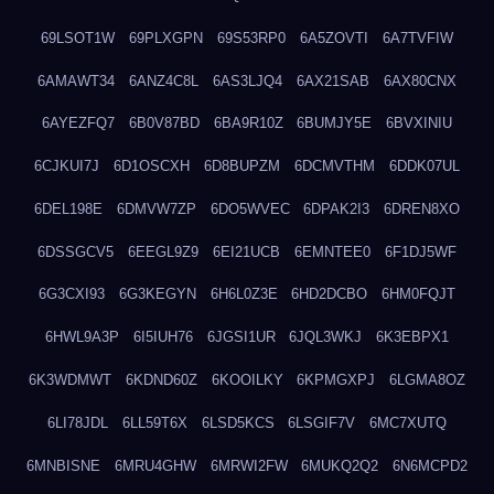
69LSOT1W
69PLXGPN
69S53RP0
6A5ZOVTI
6A7TVFIW
6AMAWT34
6ANZ4C8L
6AS3LJQ4
6AX21SAB
6AX80CNX
6AYEZFQ7
6B0V87BD
6BA9R10Z
6BUMJY5E
6BVXINIU
6CJKUI7J
6D1OSCXH
6D8BUPZM
6DCMVTHM
6DDK07UL
6DEL198E
6DMVW7ZP
6DO5WVEC
6DPAK2I3
6DREN8XO
6DSSGCV5
6EEGL9Z9
6EI21UCB
6EMNTEE0
6F1DJ5WF
6G3CXI93
6G3KEGYN
6H6L0Z3E
6HD2DCBO
6HM0FQJT
6HWL9A3P
6I5IUH76
6JGSI1UR
6JQL3WKJ
6K3EBPX1
6K3WDMWT
6KDND60Z
6KOOILKY
6KPMGXPJ
6LGMA8OZ
6LI78JDL
6LL59T6X
6LSD5KCS
6LSGIF7V
6MC7XUTQ
6MNBISNE
6MRU4GHW
6MRWI2FW
6MUKQ2Q2
6N6MCPD2