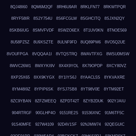
8QJ48I60
8QM6M2QF
8RH6U9AR
8RKLFN77
8RKWTPQR
8RYF58IR
8S2Y754U
8S6FCGLW
8SGHCITQ
8SJXN2QY
8SKB6IUG
8SMVFVDF
8SWZO6EX
8T1UV0KN
8TNOE569
8U58PZ5Z
8U9XSZTE
8ULNF9FD
8UQ89PM6
8VO5Q2UE
8VOUFPGA
8VQQAA1I
8VTQSTRQ
8WAVTFXG
8WSU0MSW
8WVC26W1
8WXYKI9V
8X4X9YOL
8X79OPDP
8XCY80VZ
8XP25X65
8XX9KYGX
8Y1IYS6J
8YAACL5S
8YKVAXRE
8YM48I9Z
8YPIP6SK
8YSJ7SB8
8YT98V0E
8YTM92ET
8ZC9YBAN
8ZFZMEEQ
8ZPDT42T
8ZYB2DUK
902YJAIU
904RTRGF
90GLHP4O
9151RE2S
91536XNC
91M6TF5C
91S40MFE
927W4109
92D4V1SF
92NJMW74
92QEGUIC