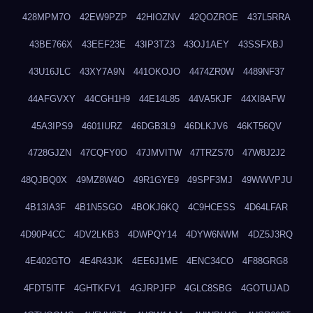
428MPM7O
42EW9PZP
42HIOZNV
42QOZROE
437L5RRA
43BE766X
43EEF23E
43IP3TZ3
43OJ1AEY
43SSFXBJ
43U16JLC
43XY7A9N
441OKOJO
4474ZR0W
4489NF37
44AFGVXY
44CGH1H9
44E14L85
44VA5KJF
44XI8AFW
45A3IPS9
4601IURZ
46DGB3L9
46DLKJV6
46KT56QV
4728GJZN
47CQFY0O
47JMVITW
47TRZS70
47W8J2J2
48QJBQ0X
49MZ8W4O
49R1GYE9
49SPF3MJ
49WWVPJU
4B13IA3F
4B1N5SGO
4BOKJ6KQ
4C9HCESS
4D64LFAR
4D90P4CC
4DV2LKB3
4DWPQY14
4DYW6NWM
4DZ5J3RQ
4E402GTO
4E4R43JK
4EE6J1ME
4ENC34CO
4F88GRG8
4FDT5ITF
4GHTKFV1
4GJRPJFP
4GLC8SBG
4GOTUJAD