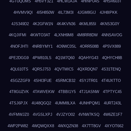
4GTUQOMS
4H5VY3Z1
4HCW1AJA
4HINPU4S
4HSR603T
4HVMV9QI
4I5H850W
4IL73M3I
4JGM8GIJ
4JH8IPKK
4JS349D2
4K2GFW1N
4K4KVN36
4KML855I
4KNS3G0Y
4KQJIFMI
4KWTO3AT
4LXNH9M8
4M8RR8DW
4NNSAVOG
4NOFJHTI
4NRBYMY1
4O9WC0SL
4ORR508B
4P5VX889
4PE2DGG9
4PW810LS
4Q1M7Q60
4QAHYG43
4QHYCH8B
4QL610TS
4QRSJ753
4QVTMIC5
4QXRDQN7
4S31TENQ
4SGZZGF9
4SHI3FUE
4SRMCB32
4SYJTR01
4T4UXTTO
4T8GUZVK
4TAWVEKW
4TBBI1Y5
4TJ1ASNW
4TPTYC45
4TSJ6PJX
4U48QGQ2
4UMM8LXA
4UNHPQM1
4URT243L
4VFMWJZ0
4VGSLXPJ
4VJZYO02
4VNW7KSQ
4W6ZE1F7
4WP2PW82
4WQWQXX8
4WXQZN38
4X7TT8GV
4XYOT662