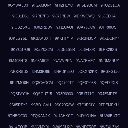
9GYWALD3
9H2AMQR4
9HIZH1YQ
9HSE9BCM
9HU2G1QA
9I3U1D5L
9I7RL7P3
9I87JREW
9IDKWGWQ
9IL8EDHA
9IQBZSXG
9J0ZRBUV
9J11UAOI
9JA7JOQ9
9JHR89JS
9JKLGY5E
9KBAABXH
9KKHTYIP
9KRBN3CP
9KXDCNY7
9KYCB7O6
9KZY0X2M
9LDELS8R
9LI6FD0X
9LPX29XS
9M408HT8
9N08A9CF
9NAVVPPN
9NAZEVEZ
9NDMZNUZ
9NKKRBUS
9NM3IO8B
9NPDK8EO
9OKXN2KX
9PGFG1J0
9PIZMO0H
9Q3CVGCM
9Q4799TT
9QE0Y05S
9QEDJDIS
9QSFAYJH
9QSGU715
9R3R0930
9R51T71C
9RJEMRTS
9S85RTYJ
9SBD1GAU
9SC20R8W
9TC3RDIY
9TDEMFKU
9THBOC03
9TQKANJX
9U1AHKCF
9UDYO1HV
9UW8EUTC
9VL4EOJB
9VLVMX0I
9W0SDU2O
9WNDZ5OE
9WZXLZA9