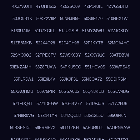
4XZYAUHI
4YQHH612
4Z52SO0V
4ZP14UIL
4ZVGSBH0
50JO9B1K
50KZ2V9P
50NNJN5E
50S8F1Z0
510NBX1W
5160U7JM
51D7XGKL
51JUGSIB
51MY24WU
51VJOSDY
51ZE8MKB
522X4O28
52D4GH9B
52FJKYTB
52MOA4HC
52SYO0Q2
52TPECFV
52W5K0BY
52XXY91Q
53ATDBWI
53EKZAMH
53Z8FUAW
54PKU5CO
551HGV0S
553WPS4S
55FLR3W1
55IE9L4V
55JKJF3L
55NCOA72
55QDIRSM
55XAQHMU
56975PIR
56GSA0U2
56QN3KEB
56SCV4BG
571FDQ4T
5771DEGW
57G6BV7Y
57IUFJJS
57LA2HJ6
57N9R0VG
57Z141YR
584ZQC53
58G12L5U
595U946N
59BSESDJ
59FRMR7X
59T11ZKH
5AFUR9TL
5AOPNSAW
5AQL07P2
5ASS9KJO
5AY4N3YE
5B3AF4SH
5CDCU7YL