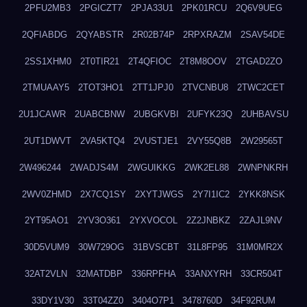
2PFU2MB3
2PGICZT7
2PJA33U1
2PK01RCU
2Q6V9UEG
2QFIABDG
2QYABSTR
2R02B74P
2RPXRAZM
2SAV54DE
2SS1XHM0
2T0TIR21
2T4QFIOC
2T8M8OOV
2TGAD2ZO
2TMUAAY5
2TOT3HO1
2TT1JPJ0
2TVCNBU8
2TWC2CET
2U1JCAWR
2UABCBNW
2UBGKVBI
2UFYK23Q
2UHBAVSU
2UT1DWVT
2VA5KTQ4
2VUSTJE1
2VY55Q8B
2W29565T
2W496244
2WADJS4M
2WGUIKKG
2WK2EL88
2WNPNKRH
2WV0ZHMD
2X7CQ1SY
2XYTJWGS
2Y7I1IC2
2YKK8NSK
2YT95AO1
2YV3O361
2YXVOCOL
2Z2JNBKZ
2ZAJL9NV
30D5VUM9
30W729OG
31BVSCBT
31L8FP95
31M0MR2X
32AT2VLN
32MATDBP
336RPFHA
33ANXYRH
33CR504T
33DY1V30
33T04ZZ0
3404O7P1
3478760D
34F92RUM