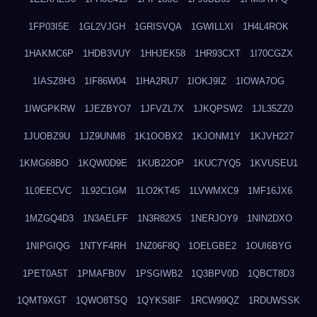
1FP03I5E
1GL2VJGH
1GRISVQA
1GWILLXI
1H4L4ROK
1HAKMC6P
1HDB3VUY
1HHJEK58
1HR93CXT
1I70CGZX
1IASZ8H3
1IF86W04
1IHA2RU7
1IOKJ9IZ
1IOWA7OG
1IWGPKRW
1JEZBYO7
1JFVZL7X
1JKQPSW2
1JL35ZZ0
1JUOBZ9U
1JZ9UNM8
1K1OOBX2
1KJONM1Y
1KJVH227
1KMG68BO
1KQW0D9E
1KUB22OP
1KUC7YQ5
1KVUSEU1
1L0EECVC
1L92C1GM
1LO2KT45
1LVWMXC9
1MF16JX6
1MZGQ4D3
1N3AELFF
1N3R82X5
1NERJOY9
1NIN2DXO
1NIPGIQG
1NTYF4RH
1NZ06F8Q
1OELGBE2
1OUI6BYG
1PET0A5T
1PMAFB0V
1PSGIWB2
1Q3BPV0D
1QBCT8D3
1QMT9XGT
1QWO8TSQ
1QYKS8IF
1RCW99QZ
1RDUWSSK