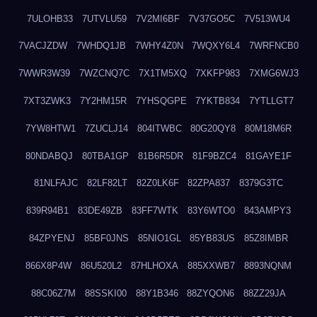
7ULOHB33
7UTVLU59
7V2MI6BF
7V37GO5C
7V513WU4
7VACJZDW
7WHDQ1JB
7WHY4Z0N
7WQXY6L4
7WRFNCB0
7WWR3W39
7WZCNQ7C
7X1TM5XQ
7XKFP983
7XMG6WJ3
7XT3ZWK3
7Y2HM15R
7YHSQGPE
7YKTB834
7YTLLGT7
7YW8HTW1
7ZUCLJ14
804ITWBC
80G20QY8
80M18M6R
80NDABQJ
80TBA1GP
81B6R5DR
81F9BZC4
81GAYE1F
81NLFAJC
82LF82LT
82Z0LK6F
82ZPA837
8379G3TC
839R94B1
83DE49ZB
83FF7WTK
83Y6WTO0
843AMPY3
84ZPYENJ
85BF0JNS
85NIO1GL
85YB83US
85Z8IMBR
866X8P4W
86U520L2
87HLHOXA
885XXWB7
8893NQNM
88C06Z7M
88SSKI00
88Y1B346
88ZYQON6
88ZZ29JA