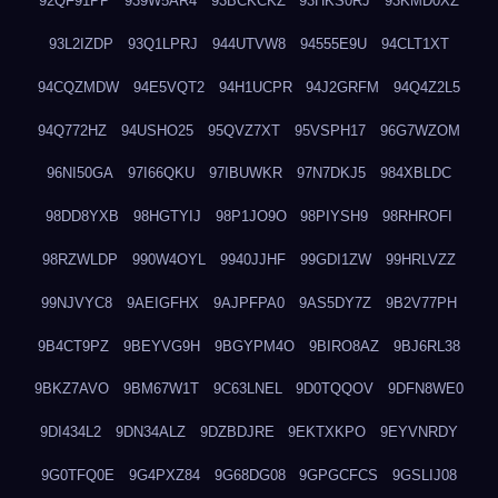
92QF91PP
939W5AR4
93BCKCKZ
93HKS0RJ
93KMD0XZ
93L2IZDP
93Q1LPRJ
944UTVW8
94555E9U
94CLT1XT
94CQZMDW
94E5VQT2
94H1UCPR
94J2GRFM
94Q4Z2L5
94Q772HZ
94USHO25
95QVZ7XT
95VSPH17
96G7WZOM
96NI50GA
97I66QKU
97IBUWKR
97N7DKJ5
984XBLDC
98DD8YXB
98HGTYIJ
98P1JO9O
98PIYSH9
98RHROFI
98RZWLDP
990W4OYL
9940JJHF
99GDI1ZW
99HRLVZZ
99NJVYC8
9AEIGFHX
9AJPFPA0
9AS5DY7Z
9B2V77PH
9B4CT9PZ
9BEYVG9H
9BGYPM4O
9BIRO8AZ
9BJ6RL38
9BKZ7AVO
9BM67W1T
9C63LNEL
9D0TQQOV
9DFN8WE0
9DI434L2
9DN34ALZ
9DZBDJRE
9EKTXKPO
9EYVNRDY
9G0TFQ0E
9G4PXZ84
9G68DG08
9GPGCFCS
9GSLIJ08