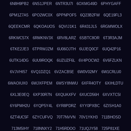
6N8H9PB2
6NS1JPER
6NTR3U7I
6OXMG49D
6PHYGAFF
6PM1Z7A5
6PO2WC0X
6PPNPOF5
6Q23B2FW
6QE19FL3
6QEEKCMR
6QKOAUOS
6QVIJ1K1
6R431JL5
6RGMWOLX
6RKWC57X
6RMKNV3X
6RV8LARZ
6SBTC8OR
6T3R3AJM
6TKE2JE3
6TPRWJZM
6U06OJTH
6UJEQ0CF
6UQ42P16
6UTK14DG
6UU9ROQK
6UZUZF6L
6V4POCW2
6V6FZLKN
6VJVHI57
6VQ1DZQ1
6VZACB5E
6W0V02MY
6W1CRLU0
6WAOIUX0
6WJXFPEM
6WSY8NWU
6XFR4OTY
6XIHLDTU
6XL3E0EQ
6XP30R7N
6XQUAXFV
6XUCD56H
6XVXTC5I
6Y6PMH2U
6YQP5Y4L
6YR8PDRZ
6YY0PXBC
6ZISH1A0
6ZT4UC5F
6ZYCUFVQ
70T7NVVN
70V1YKH3
711BHOSD
713M5IHY
718NNXY2
71H5RDOO
71UQJY58
725P81XE