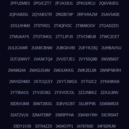
2PFU2MB3
2PGICZT7
2PJA33U1
2PK01RCU
2Q6V9UEG
2QFIABDG
2QYABSTR
2R02B74P
2RPXRAZM
2SAV54DE
2SS1XHM0
2T0TIR21
2T4QFIOC
2T8M8OOV
2TGAD2ZO
2TMUAAY5
2TOT3HO1
2TT1JPJ0
2TVCNBU8
2TWC2CET
2U1JCAWR
2UABCBNW
2UBGKVBI
2UFYK23Q
2UHBAVSU
2UT1DWVT
2VA5KTQ4
2VUSTJE1
2VY55Q8B
2W29565T
2W496244
2WADJS4M
2WGUIKKG
2WK2EL88
2WNPNKRH
2WV0ZHMD
2X7CQ1SY
2XYTJWGS
2Y7I1IC2
2YKK8NSK
2YT95AO1
2YV3O361
2YXVOCOL
2Z2JNBKZ
2ZAJL9NV
30D5VUM9
30W729OG
31BVSCBT
31L8FP95
31M0MR2X
32AT2VLN
32MATDBP
336RPFHA
33ANXYRH
33CR504T
33DY1V30
33T04ZZ0
3404O7P1
3478760D
34F92RUM