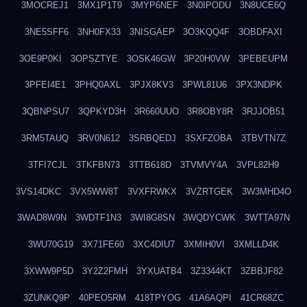
3MOCREJ1
3MX1P1T9
3MYP6NEF
3N0IPODU
3N8UCE6Q
3NE5SFF6
3NH0FX33
3NISGAEP
3O3KQQ4F
3OBDFAXI
3OE9P0KI
3OPSZTYE
3OSK46GW
3P20H0VW
3PEBEUPM
3PFEI4E1
3PHQ0AXL
3PJX8KV3
3PWL81U6
3PX3NDPK
3QBNPSU7
3QPKYD3H
3R660UUO
3R8OBY8R
3RJJOB51
3RM5TAUQ
3RV0N612
3SRBQEDJ
3SXFZOBA
3TBVTN7Z
3TFI7CJL
3TKFBN73
3TTB618D
3TVMVY4A
3VPL82H9
3VS14DKC
3VX5WW8T
3VXFRWKX
3VZRTGEK
3W3MHD4O
3WAD8W9N
3WDTF1N3
3WI8G8SN
3WQDYCWK
3WTTA97N
3WU70G19
3X71FE60
3XC4DIU7
3XMIH0VI
3XMLLD4K
3XWW9P5D
3Y2Z2FMH
3YXUATB4
3Z3344KT
3ZBBJF82
3ZUNKQ9P
40PEO5RM
418TPYOG
41A6AQPI
41CR68ZC