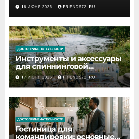
2026 году: сроки от 3 дней
18 ИЮНЯ 2026
FRIENDS72_RU
и список необходимых
документов
ДОСТОПРИМЕЧАТЕЛЬНОСТИ
Инструменты и аксессуары
для спиннинговой
рыбалки: назначение и
17 ИЮНЯ 2026
FRIENDS72_RU
типы
ДОСТОПРИМЕЧАТЕЛЬНОСТИ
Гостиница для
командировки: основные