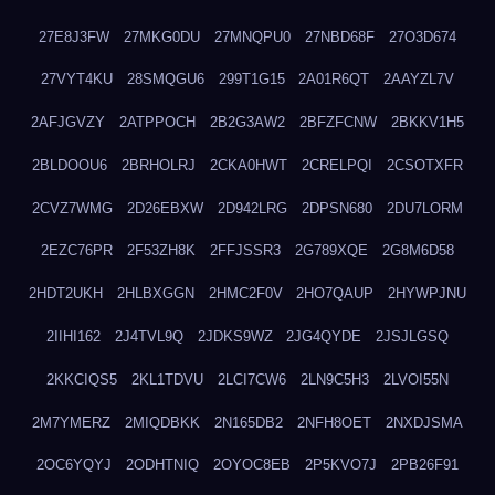
27E8J3FW
27MKG0DU
27MNQPU0
27NBD68F
27O3D674
27VYT4KU
28SMQGU6
299T1G15
2A01R6QT
2AAYZL7V
2AFJGVZY
2ATPPOCH
2B2G3AW2
2BFZFCNW
2BKKV1H5
2BLDOOU6
2BRHOLRJ
2CKA0HWT
2CRELPQI
2CSOTXFR
2CVZ7WMG
2D26EBXW
2D942LRG
2DPSN680
2DU7LORM
2EZC76PR
2F53ZH8K
2FFJSSR3
2G789XQE
2G8M6D58
2HDT2UKH
2HLBXGGN
2HMC2F0V
2HO7QAUP
2HYWPJNU
2IIHI162
2J4TVL9Q
2JDKS9WZ
2JG4QYDE
2JSJLGSQ
2KKCIQS5
2KL1TDVU
2LCI7CW6
2LN9C5H3
2LVOI55N
2M7YMERZ
2MIQDBKK
2N165DB2
2NFH8OET
2NXDJSMA
2OC6YQYJ
2ODHTNIQ
2OYOC8EB
2P5KVO7J
2PB26F91