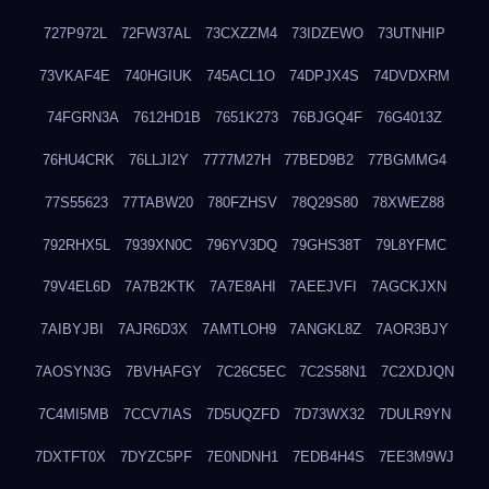
727P972L
72FW37AL
73CXZZM4
73IDZEWO
73UTNHIP
73VKAF4E
740HGIUK
745ACL1O
74DPJX4S
74DVDXRM
74FGRN3A
7612HD1B
7651K273
76BJGQ4F
76G4013Z
76HU4CRK
76LLJI2Y
7777M27H
77BED9B2
77BGMMG4
77S55623
77TABW20
780FZHSV
78Q29S80
78XWEZ88
792RHX5L
7939XN0C
796YV3DQ
79GHS38T
79L8YFMC
79V4EL6D
7A7B2KTK
7A7E8AHI
7AEEJVFI
7AGCKJXN
7AIBYJBI
7AJR6D3X
7AMTLOH9
7ANGKL8Z
7AOR3BJY
7AOSYN3G
7BVHAFGY
7C26C5EC
7C2S58N1
7C2XDJQN
7C4MI5MB
7CCV7IAS
7D5UQZFD
7D73WX32
7DULR9YN
7DXTFT0X
7DYZC5PF
7E0NDNH1
7EDB4H4S
7EE3M9WJ