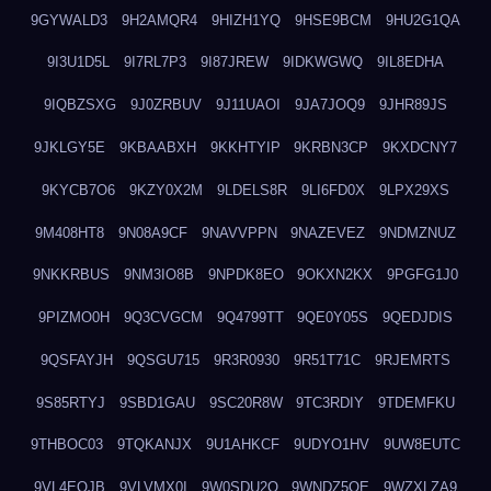
9GYWALD3
9H2AMQR4
9HIZH1YQ
9HSE9BCM
9HU2G1QA
9I3U1D5L
9I7RL7P3
9I87JREW
9IDKWGWQ
9IL8EDHA
9IQBZSXG
9J0ZRBUV
9J11UAOI
9JA7JOQ9
9JHR89JS
9JKLGY5E
9KBAABXH
9KKHTYIP
9KRBN3CP
9KXDCNY7
9KYCB7O6
9KZY0X2M
9LDELS8R
9LI6FD0X
9LPX29XS
9M408HT8
9N08A9CF
9NAVVPPN
9NAZEVEZ
9NDMZNUZ
9NKKRBUS
9NM3IO8B
9NPDK8EO
9OKXN2KX
9PGFG1J0
9PIZMO0H
9Q3CVGCM
9Q4799TT
9QE0Y05S
9QEDJDIS
9QSFAYJH
9QSGU715
9R3R0930
9R51T71C
9RJEMRTS
9S85RTYJ
9SBD1GAU
9SC20R8W
9TC3RDIY
9TDEMFKU
9THBOC03
9TQKANJX
9U1AHKCF
9UDYO1HV
9UW8EUTC
9VL4EOJB
9VLVMX0I
9W0SDU2O
9WNDZ5OE
9WZXLZA9