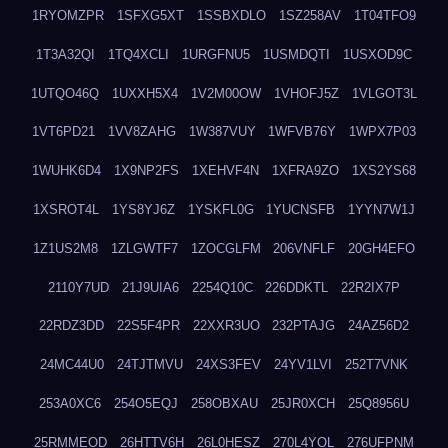
1RYOMZPR
1SFXG5XT
1SSBXDLO
1SZ258AV
1T04TFO9
1T3A32QI
1TQ4XCLI
1URGFNU5
1USMDQTI
1USXOD9C
1UTQO46Q
1UXXH5X4
1V2M00OW
1VHOFJ5Z
1VLGOT3L
1VT6PD21
1VV8ZAHG
1W387VUY
1WFVB76Y
1WPX7P03
1WUHK6D4
1X9NP2FS
1XEHVF4N
1XFRA9ZO
1XS2YS68
1XSROT4L
1YS8YJ6Z
1YSKFL0G
1YUCNSFB
1YYN7W1J
1Z1US2M8
1ZLGWTF7
1ZOCGLFM
206VNFLF
20GH4EFO
2110Y7UD
21J9UIA6
2254Q10C
226DDKTL
22R2IX7P
22RDZ3DD
22S5F4PR
22XXR3UO
232PTAJG
24AZ56D2
24MC44U0
24TJTMVU
24XS3FEV
24YV1LVI
252T7VNK
253A0XC6
254O5EQJ
258OBXAU
25JR0XCH
25Q8956U
25RMMEOD
26HTTV6H
26L0HESZ
270L4YOL
276UFPNM