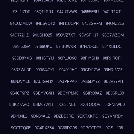
92QF91PP
939W5AR4
93BCKCKZ
93HKS0RJ
93KMD0XZ
93L2IZDP
93Q1LPRJ
944UTVW8
94555E9U
94CLT1XT
94CQZMDW
94E5VQT2
94H1UCPR
94J2GRFM
94Q4Z2L5
94Q772HZ
94USHO25
95QVZ7XT
95VSPH17
96G7WZOM
96NI50GA
97I66QKU
97IBUWKR
97N7DKJ5
984XBLDC
98DD8YXB
98HGTYIJ
98P1JO9O
98PIYSH9
98RHROFI
98RZWLDP
990W4OYL
9940JJHF
99GDI1ZW
99HRLVZZ
99NJVYC8
9AEIGFHX
9AJPFPA0
9AS5DY7Z
9B2V77PH
9B4CT9PZ
9BEYVG9H
9BGYPM4O
9BIRO8AZ
9BJ6RL38
9BKZ7AVO
9BM67W1T
9C63LNEL
9D0TQQOV
9DFN8WE0
9DI434L2
9DN34ALZ
9DZBDJRE
9EKTXKPO
9EYVNRDY
9G0TFQ0E
9G4PXZ84
9G68DG08
9GPGCFCS
9GSLIJ08