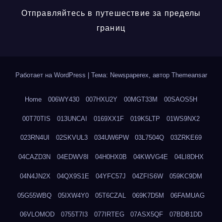
Отправляйтесь в путешествие за пределы
границ
Работает на WordPress
|
Тема: Newspaperex, автор
Themeansar
Home
006WY430
007HXU2Y
00MGT33M
00SAOS5H
00T70TIS
013UNCAI
0169XX1F
019K5LTP
01WS9NX2
023RN4UI
02SKVUL3
034UW6PW
03L7504Q
03ZRKE69
04CAZD3N
04EDWV8I
04H0HX0B
04KWVG4E
04LI8DHX
04N4JN2X
04QX9S1E
04YFC57J
04ZFIS6W
059KC9DM
05G55WBQ
05IXW4Y0
05T6CZAL
069K7D5M
06FAMUAG
06VLOMOD
0755T7I3
077IRTEG
07ASX5QF
07BDB1DD