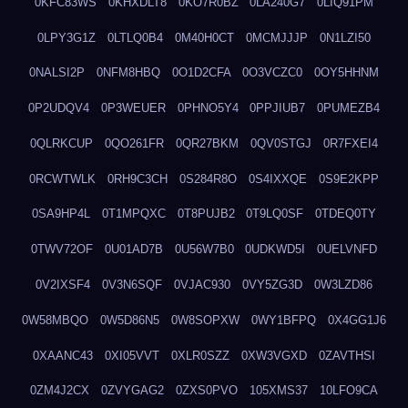
0KFC83WS
0KHXDLT8
0KO7R0BZ
0LA240G7
0LIQ91PM
0LPY3G1Z
0LTLQ0B4
0M40H0CT
0MCMJJJP
0N1LZI50
0NALSI2P
0NFM8HBQ
0O1D2CFA
0O3VCZC0
0OY5HHNM
0P2UDQV4
0P3WEUER
0PHNO5Y4
0PPJIUB7
0PUMEZB4
0QLRKCUP
0QO261FR
0QR27BKM
0QV0STGJ
0R7FXEI4
0RCWTWLK
0RH9C3CH
0S284R8O
0S4IXXQE
0S9E2KPP
0SA9HP4L
0T1MPQXC
0T8PUJB2
0T9LQ0SF
0TDEQ0TY
0TWV72OF
0U01AD7B
0U56W7B0
0UDKWD5I
0UELVNFD
0V2IXSF4
0V3N6SQF
0VJAC930
0VY5ZG3D
0W3LZD86
0W58MBQO
0W5D86N5
0W8SOPXW
0WY1BFPQ
0X4GG1J6
0XAANC43
0XI05VVT
0XLR0SZZ
0XW3VGXD
0ZAVTHSI
0ZM4J2CX
0ZVYGAG2
0ZXS0PVO
105XMS37
10LFO9CA