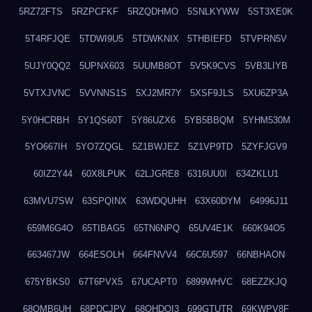
5RZ72FTS
5RZPCFKF
5RZQDHMO
5SNLKYWW
5ST3XE0K
5T4RFJQE
5TDWI9U5
5TDWKNIX
5THBIEFD
5TVPRN5V
5UJY0QQ2
5UPNX603
5UUMB8OT
5V5K9CVS
5VB3LIYB
5VTXJVNC
5VVNNS1S
5XJ2MR7Y
5XSF9JLS
5XU6ZP3A
5Y0HCRBH
5Y1QS60T
5Y86UZX6
5YB5BBQM
5YHM530M
5YO667IH
5YO7ZQGL
5Z1BWJEZ
5Z1VP9TD
5ZYFJGV9
60IZ2Y44
60X8LPUK
62LJGRE8
6316UU0I
634ZKLU1
63MVU7SW
63SPQINX
63WDQUHH
63X60DYM
64996J11
659M6G4O
65TIBAG5
65TN6NPQ
65UV4E1K
660K94O5
663467JW
664ESOLH
664FNVV4
66C6U597
66NBHAON
675YBKS0
67T6PVX5
67UCAPT0
6899WHVC
68EZZKJQ
68OMB6UH
68PDCJPV
68QHDOI3
699GTUTR
69KWPV8F