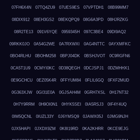
07FH6X4N
07TQ4ZU9
07UES9ES
07VPTDH1
08B99MM7
08DIX912
08EH3GS2
08EKQPQ9
08G6A3PD
08HJRZKG
08R2TE13
091V6YQE
0959345H
097C3BE4
09DI9AQ2
09RKK0JO
0A54G2WE
0A7RXWXI
0AG4NTTC
0AYXMFKC
0BO4RLHU
0BOHM258
0BPJ04DK
0BSHJVOT
0C9RGFN6
0CA5T1U9
0CMYI0KC
0D38QEGH
0DCJSPJ1
0DZMHHX1
0E9GCHCU
0EZ05K4R
0FFYUM84
0FLIL6GQ
0FXF2MUD
0G363XJW
0GI31E0A
0GJSAH4M
0GRH7XSL
0H17NT32
0H7Y9RRM
0H9OI0N1
0HYK5SEI
0IA5RSJ3
0IF4Y4UQ
0IM5QCNL
0IUZL33Y
0J6YMSQ9
0JAWX05J
0JMG9NJH
0JX5HAPI
0JXDX9ZM
0K8I19RD
0KA2KHRR
0KCE9EJG