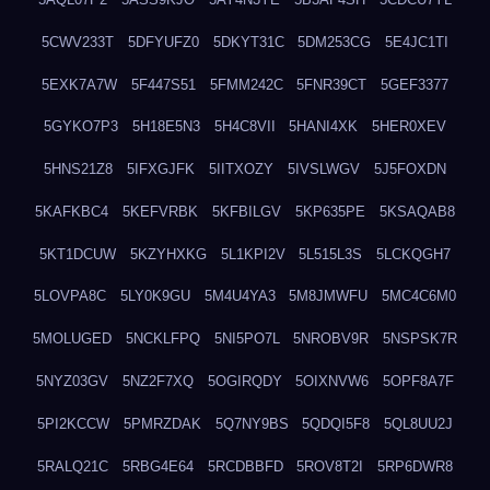
5CWV233T
5DFYUFZ0
5DKYT31C
5DM253CG
5E4JC1TI
5EXK7A7W
5F447S51
5FMM242C
5FNR39CT
5GEF3377
5GYKO7P3
5H18E5N3
5H4C8VII
5HANI4XK
5HER0XEV
5HNS21Z8
5IFXGJFK
5IITXOZY
5IVSLWGV
5J5FOXDN
5KAFKBC4
5KEFVRBK
5KFBILGV
5KP635PE
5KSAQAB8
5KT1DCUW
5KZYHXKG
5L1KPI2V
5L515L3S
5LCKQGH7
5LOVPA8C
5LY0K9GU
5M4U4YA3
5M8JMWFU
5MC4C6M0
5MOLUGED
5NCKLFPQ
5NI5PO7L
5NROBV9R
5NSPSK7R
5NYZ03GV
5NZ2F7XQ
5OGIRQDY
5OIXNVW6
5OPF8A7F
5PI2KCCW
5PMRZDAK
5Q7NY9BS
5QDQI5F8
5QL8UU2J
5RALQ21C
5RBG4E64
5RCDBBFD
5ROV8T2I
5RP6DWR8