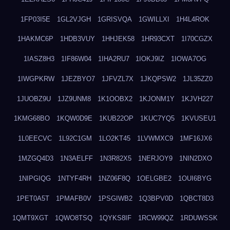
1FP03I5E
1GL2VJGH
1GRISVQA
1GWILLXI
1H4L4ROK
1HAKMC6P
1HDB3VUY
1HHJEK58
1HR93CXT
1I70CGZX
1IASZ8H3
1IF86W04
1IHA2RU7
1IOKJ9IZ
1IOWA7OG
1IWGPKRW
1JEZBYO7
1JFVZL7X
1JKQPSW2
1JL35ZZ0
1JUOBZ9U
1JZ9UNM8
1K1OOBX2
1KJONM1Y
1KJVH227
1KMG68BO
1KQW0D9E
1KUB22OP
1KUC7YQ5
1KVUSEU1
1L0EECVC
1L92C1GM
1LO2KT45
1LVWMXC9
1MF16JX6
1MZGQ4D3
1N3AELFF
1N3R82X5
1NERJOY9
1NIN2DXO
1NIPGIQG
1NTYF4RH
1NZ06F8Q
1OELGBE2
1OUI6BYG
1PET0A5T
1PMAFB0V
1PSGIWB2
1Q3BPV0D
1QBCT8D3
1QMT9XGT
1QWO8TSQ
1QYKS8IF
1RCW99QZ
1RDUWSSK