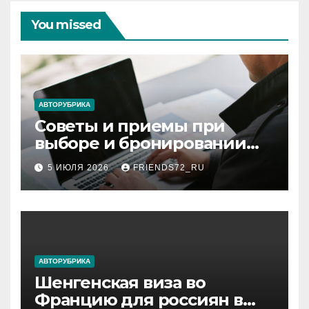
You missed
АВТОРУБРИКА
Советы и приемы при
выборе и бронировании
авиабилетов
5 ИЮЛЯ 2026
FRIENDS72_RU
АВТОРУБРИКА
Шенгенская виза во
Францию для россиян в