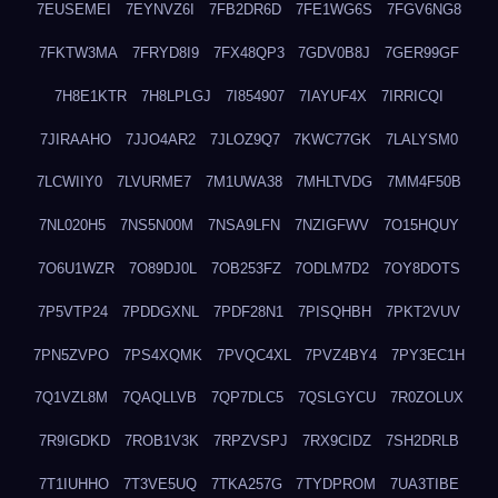
7EUSEMEI
7EYNVZ6I
7FB2DR6D
7FE1WG6S
7FGV6NG8
7FKTW3MA
7FRYD8I9
7FX48QP3
7GDV0B8J
7GER99GF
7H8E1KTR
7H8LPLGJ
7I854907
7IAYUF4X
7IRRICQI
7JIRAAHO
7JJO4AR2
7JLOZ9Q7
7KWC77GK
7LALYSM0
7LCWIIY0
7LVURME7
7M1UWA38
7MHLTVDG
7MM4F50B
7NL020H5
7NS5N00M
7NSA9LFN
7NZIGFWV
7O15HQUY
7O6U1WZR
7O89DJ0L
7OB253FZ
7ODLM7D2
7OY8DOTS
7P5VTP24
7PDDGXNL
7PDF28N1
7PISQHBH
7PKT2VUV
7PN5ZVPO
7PS4XQMK
7PVQC4XL
7PVZ4BY4
7PY3EC1H
7Q1VZL8M
7QAQLLVB
7QP7DLC5
7QSLGYCU
7R0ZOLUX
7R9IGDKD
7ROB1V3K
7RPZVSPJ
7RX9CIDZ
7SH2DRLB
7T1IUHHO
7T3VE5UQ
7TKA257G
7TYDPROM
7UA3TIBE