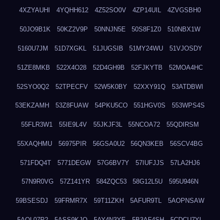
4XZYAUHI
4YQHH612
4Z52SO0V
4ZP14UIL
4ZVGSBH0
50JO9B1K
50KZ2V9P
50NNJN5E
50S8F1Z0
510NBX1W
5160U7JM
51D7XGKL
51JUGSIB
51MY24WU
51VJOSDY
51ZE8MKB
522X4O28
52D4GH9B
52FJKYTB
52MOA4HC
52SYO0Q2
52TPECFV
52W5K0BY
52XXY91Q
53ATDBWI
53EKZAMH
53Z8FUAW
54PKU5CO
551HGV0S
553WPS4S
55FLR3W1
55IE9L4V
55JKJF3L
55NCOA72
55QDIRSM
55XAQHMU
56975PIR
56GSA0U2
56QN3KEB
56SCV4BG
571FDQ4T
5771DEGW
57G6BV7Y
57IUFJJS
57LA2HJ6
57N9R0VG
57Z141YR
584ZQC53
58G12L5U
595U946N
59BSESDJ
59FRMR7X
59T11ZKH
5AFUR9TL
5AOPNSAW
5AQL07P2
5ASS9KJO
5AY4N3YE
5B3AF4SH
5CDCU7YL