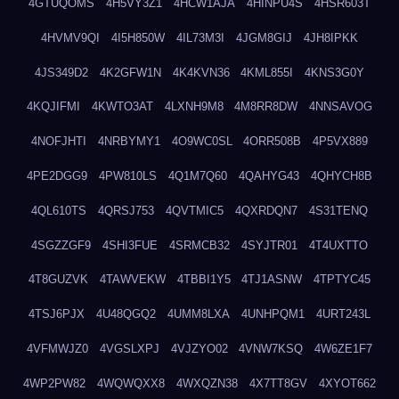
4GTUQOMS
4H5VY3Z1
4HCW1AJA
4HINPU4S
4HSR603T
4HVMV9QI
4I5H850W
4IL73M3I
4JGM8GIJ
4JH8IPKK
4JS349D2
4K2GFW1N
4K4KVN36
4KML855I
4KNS3G0Y
4KQJIFMI
4KWTO3AT
4LXNH9M8
4M8RR8DW
4NNSAVOG
4NOFJHTI
4NRBYMY1
4O9WC0SL
4ORR508B
4P5VX889
4PE2DGG9
4PW810LS
4Q1M7Q60
4QAHYG43
4QHYCH8B
4QL610TS
4QRSJ753
4QVTMIC5
4QXRDQN7
4S31TENQ
4SGZZGF9
4SHI3FUE
4SRMCB32
4SYJTR01
4T4UXTTO
4T8GUZVK
4TAWVEKW
4TBBI1Y5
4TJ1ASNW
4TPTYC45
4TSJ6PJX
4U48QGQ2
4UMM8LXA
4UNHPQM1
4URT243L
4VFMWJZ0
4VGSLXPJ
4VJZYO02
4VNW7KSQ
4W6ZE1F7
4WP2PW82
4WQWQXX8
4WXQZN38
4X7TT8GV
4XYOT662