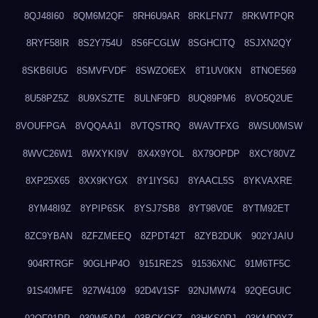
8QJ48I60
8QM6M2QF
8RH6U9AR
8RKLFN77
8RKWTPQR
8RYF58IR
8S2Y754U
8S6FCGLW
8SGHCITQ
8SJXN2QY
8SKB6IUG
8SMVFVDF
8SWZO6EX
8T1UV0KN
8TNOE569
8U58PZ5Z
8U9XSZTE
8ULNF9FD
8UQ89PM6
8VO5Q2UE
8VOUFPGA
8VQQAA1I
8VTQSTRQ
8WAVTFXG
8WSU0MSW
8WVC26W1
8WXYKI9V
8X4X9YOL
8X79OPDP
8XCY80VZ
8XP25X65
8XX9KYGX
8Y1IYS6J
8YAACL5S
8YKVAXRE
8YM48I9Z
8YPIP6SK
8YSJ7SB8
8YT98V0E
8YTM92ET
8ZC9YBAN
8ZFZMEEQ
8ZPDT42T
8ZYB2DUK
902YJAIU
904RTRGF
90GLHP4O
9151RE2S
91536XNC
91M6TF5C
91S40MFE
927W4109
92D4V1SF
92NJMW74
92QEGUIC