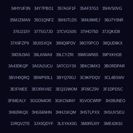
34HYUF3N
34Y7PBO1
357AGF1F
35AF37G3
35HVS0VG
35MJZMAN
35O1QNFZ
36HUTLDS
36NU8MEJ
36U7Y0NR
376J215Y
377SG7JD
37CVGS0S
37IHO75D
37JQKID8
37X9FZP9
38J0SXQX
38NQ9PDV
38O70PCO
38QUD9KX
39D3U3A0
39LAIWA9
39LCYZRI
39MGWN55
39PXKH1B
3A43DKQP
3AGNJUCU
3ATCGY3X
3BKC9MX3
3BORDPAR
3BVH0QRQ
3BWP93L1
3BYQ70GJ
3C9KPDQV
3CL4BSMV
3EIFINEE
3EORXV8Z
3EQ3JWOM
3F09CZ9V
3F1DPDSC
3F84EALY
3GGDN4OR
3GKCN4NY
3GVOCWRP
3H28UNEO
3H92RKQ0
3HG56NHN
3HHJ1KQM
3HSTLPXX
3HSUVSEU
3JRQV2TE
3JX0QDYF
3LXYAX0G
3M0R5J0Y
3ME42K9J