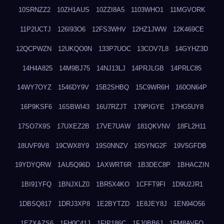
10SRNZZ2
10ZH1AUS
10ZZI8A5
1103WHO1
11MGVORK
11P2UCTJ
126I93O6
12FS3WHV
12HZ1JWW
12K469CE
12QCPWZN
12UKQO0N
133P7UOC
13COV7L8
14GYHZ3D
14H4A825
14M9BJ75
14NJ13LJ
14PRJLGB
14PRLC85
14WY7OYZ
1546DY9V
15B2SHBQ
15C9WR6H
160ON64P
16P9KSF6
16SBWI43
16U7RZJT
179PIGYE
17HG5UY8
17SO7X9S
17UXEZ2B
17VE7UAW
181QKVNV
18FL2H11
18UVF9V8
19CWX8Y9
19S0NNZV
19SYNG2F
19V5GFDB
19YDYQRW
1AU5Q96D
1AXWRT6R
1B3DEC8P
1BHACZIN
1BI91YFQ
1BNJXLZ0
1BR5X4KO
1CFFT9FI
1D9U2JR1
1DBSQ817
1DRJ3XP8
1E2BYTZD
1E8JEY8J
1EN94O56
1EZXAZS6
1FH0C41J
1FIP186C
1FJ0BB6J
1FM8AVFQ