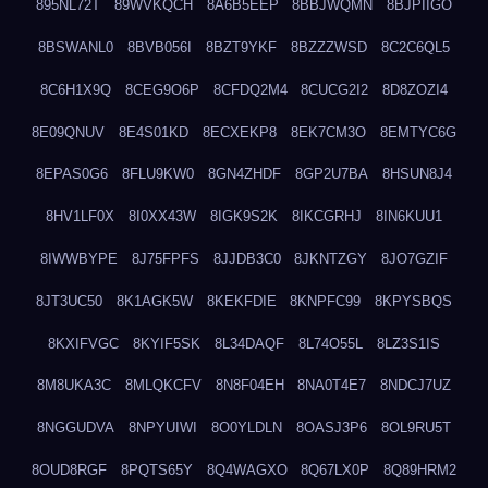
895NL72T
89WVKQCH
8A6B5EEP
8BBJWQMN
8BJPIIGO
8BSWANL0
8BVB056I
8BZT9YKF
8BZZZWSD
8C2C6QL5
8C6H1X9Q
8CEG9O6P
8CFDQ2M4
8CUCG2I2
8D8ZOZI4
8E09QNUV
8E4S01KD
8ECXEKP8
8EK7CM3O
8EMTYC6G
8EPAS0G6
8FLU9KW0
8GN4ZHDF
8GP2U7BA
8HSUN8J4
8HV1LF0X
8I0XX43W
8IGK9S2K
8IKCGRHJ
8IN6KUU1
8IWWBYPE
8J75FPFS
8JJDB3C0
8JKNTZGY
8JO7GZIF
8JT3UC50
8K1AGK5W
8KEKFDIE
8KNPFC99
8KPYSBQS
8KXIFVGC
8KYIF5SK
8L34DAQF
8L74O55L
8LZ3S1IS
8M8UKA3C
8MLQKCFV
8N8F04EH
8NA0T4E7
8NDCJ7UZ
8NGGUDVA
8NPYUIWI
8O0YLDLN
8OASJ3P6
8OL9RU5T
8OUD8RGF
8PQTS65Y
8Q4WAGXO
8Q67LX0P
8Q89HRM2