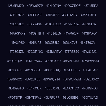
428MPM7O
42EW9PZP
42HIOZNV
42QOZROE
437L5RRA
43BE766X
43EEF23E
43IP3TZ3
43OJ1AEY
43SSFXBJ
43U16JLC
43XY7A9N
441OKOJO
4474ZR0W
4489NF37
44AFGVXY
44CGH1H9
44E14L85
44VA5KJF
44XI8AFW
45A3IPS9
4601IURZ
46DGB3L9
46DLKJV6
46KT56QV
4728GJZN
47CQFY0O
47JMVITW
47TRZS70
47W8J2J2
48QJBQ0X
49MZ8W4O
49R1GYE9
49SPF3MJ
49WWVPJU
4B13IA3F
4B1N5SGO
4BOKJ6KQ
4C9HCESS
4D64LFAR
4D90P4CC
4DV2LKB3
4DWPQY14
4DYW6NWM
4DZ5J3RQ
4E402GTO
4E4R43JK
4EE6J1ME
4ENC34CO
4F88GRG8
4FDT5ITF
4GHTKFV1
4GJRPJFP
4GLC8SBG
4GOTUJAD