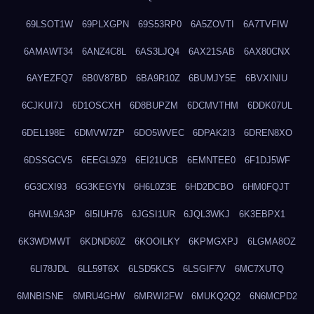
69LSOT1W
69PLXGPN
69S53RP0
6A5ZOVTI
6A7TVFIW
6AMAWT34
6ANZ4C8L
6AS3LJQ4
6AX21SAB
6AX80CNX
6AYEZFQ7
6B0V87BD
6BA9R10Z
6BUMJY5E
6BVXINIU
6CJKUI7J
6D1OSCXH
6D8BUPZM
6DCMVTHM
6DDK07UL
6DEL198E
6DMVW7ZP
6DO5WVEC
6DPAK2I3
6DREN8XO
6DSSGCV5
6EEGL9Z9
6EI21UCB
6EMNTEE0
6F1DJ5WF
6G3CXI93
6G3KEGYN
6H6L0Z3E
6HD2DCBO
6HM0FQJT
6HWL9A3P
6I5IUH76
6JGSI1UR
6JQL3WKJ
6K3EBPX1
6K3WDMWT
6KDND60Z
6KOOILKY
6KPMGXPJ
6LGMA8OZ
6LI78JDL
6LL59T6X
6LSD5KCS
6LSGIF7V
6MC7XUTQ
6MNBISNE
6MRU4GHW
6MRWI2FW
6MUKQ2Q2
6N6MCPD2