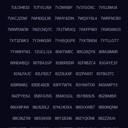
7ULOHB33
7UTVLU59
7V2MI6BF
7V37GO5C
7V513WU4
7VACJZDW
7WHDQ1JB
7WHY4Z0N
7WQXY6L4
7WRFNCB0
7WWR3W39
7WZCNQ7C
7X1TM5XQ
7XKFP983
7XMG6WJ3
7XT3ZWK3
7Y2HM15R
7YHSQGPE
7YKTB834
7YTLLGT7
7YW8HTW1
7ZUCLJ14
804ITWBC
80G20QY8
80M18M6R
80NDABQJ
80TBA1GP
81B6R5DR
81F9BZC4
81GAYE1F
81NLFAJC
82LF82LT
82Z0LK6F
82ZPA837
8379G3TC
839R94B1
83DE49ZB
83FF7WTK
83Y6WTO0
843AMPY3
84ZPYENJ
85BF0JNS
85NIO1GL
85YB83US
85Z8IMBR
866X8P4W
86U520L2
87HLHOXA
885XXWB7
8893NQNM
88C06Z7M
88SSKI00
88Y1B346
88ZYQON6
88ZZ29JA