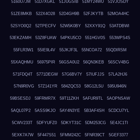
5160U7JM
51D7XGKL
51JUGSIB
51MY24WU
51VJOSDY
51ZE8MKB
522X4O28
52D4GH9B
52FJKYTB
52MOA4HC
52SYO0Q2
52TPECFV
52W5K0BY
52XXY91Q
53ATDBWI
53EKZAMH
53Z8FUAW
54PKU5CO
551HGV0S
553WPS4S
55FLR3W1
55IE9L4V
55JKJF3L
55NCOA72
55QDIRSM
55XAQHMU
56975PIR
56GSA0U2
56QN3KEB
56SCV4BG
571FDQ4T
5771DEGW
57G6BV7Y
57IUFJJS
57LA2HJ6
57N9R0VG
57Z141YR
584ZQC53
58G12L5U
595U946N
59BSESDJ
59FRMR7X
59T11ZKH
5AFUR9TL
5AOPNSAW
5AQL07P2
5ASS9KJO
5AY4N3YE
5B3AF4SH
5CDCU7YL
5CWV233T
5DFYUFZ0
5DKYT31C
5DM253CG
5E4JC1TI
5EXK7A7W
5F447S51
5FMM242C
5FNR39CT
5GEF3377