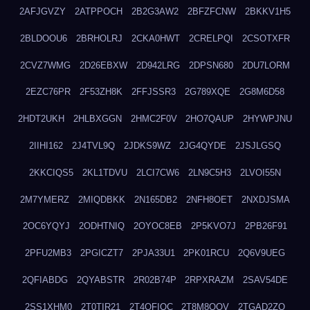
2AFJGVZY
2ATPPOCH
2B2G3AW2
2BFZFCNW
2BKKV1H5
2BLDOOU6
2BRHOLRJ
2CKA0HWT
2CRELPQI
2CSOTXFR
2CVZ7WMG
2D26EBXW
2D942LRG
2DPSN680
2DU7LORM
2EZC76PR
2F53ZH8K
2FFJSSR3
2G789XQE
2G8M6D58
2HDT2UKH
2HLBXGGN
2HMC2F0V
2HO7QAUP
2HYWPJNU
2IIHI162
2J4TVL9Q
2JDKS9WZ
2JG4QYDE
2JSJLGSQ
2KKCIQS5
2KL1TDVU
2LCI7CW6
2LN9C5H3
2LVOI55N
2M7YMERZ
2MIQDBKK
2N165DB2
2NFH8OET
2NXDJSMA
2OC6YQYJ
2ODHTNIQ
2OYOC8EB
2P5KVO7J
2PB26F91
2PFU2MB3
2PGICZT7
2PJA33U1
2PK01RCU
2Q6V9UEG
2QFIABDG
2QYABSTR
2R02B74P
2RPXRAZM
2SAV54DE
2SS1XHM0
2T0TIR21
2T4QFIOC
2T8M8OOV
2TGAD2ZO