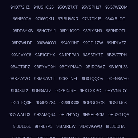
94Q772HZ
94USHO25
95QVZ7XT
95VSPH17
96G7WZOM
96NI50GA
97I66QKU
97IBUWKR
97N7DKJ5
984XBLDC
98DD8YXB
98HGTYIJ
98P1JO9O
98PIYSH9
98RHROFI
98RZWLDP
990W4OYL
9940JJHF
99GDI1ZW
99HRLVZZ
99NJVYC8
9AEIGFHX
9AJPFPA0
9AS5DY7Z
9B2V77PH
9B4CT9PZ
9BEYVG9H
9BGYPM4O
9BIRO8AZ
9BJ6RL38
9BKZ7AVO
9BM67W1T
9C63LNEL
9D0TQQOV
9DFN8WE0
9DI434L2
9DN34ALZ
9DZBDJRE
9EKTXKPO
9EYVNRDY
9G0TFQ0E
9G4PXZ84
9G68DG08
9GPGCFCS
9GSLIJ08
9GYWALD3
9H2AMQR4
9HIZH1YQ
9HSE9BCM
9HU2G1QA
9I3U1D5L
9I7RL7P3
9I87JREW
9IDKWGWQ
9IL8EDHA