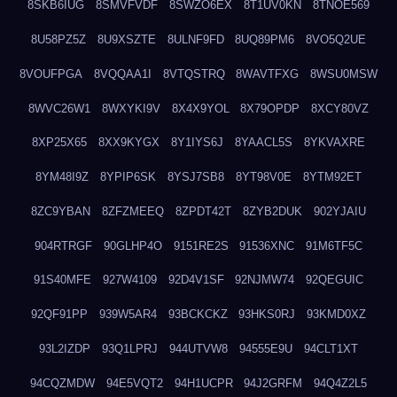
8SKB6IUG
8SMVFVDF
8SWZO6EX
8T1UV0KN
8TNOE569
8U58PZ5Z
8U9XSZTE
8ULNF9FD
8UQ89PM6
8VO5Q2UE
8VOUFPGA
8VQQAA1I
8VTQSTRQ
8WAVTFXG
8WSU0MSW
8WVC26W1
8WXYKI9V
8X4X9YOL
8X79OPDP
8XCY80VZ
8XP25X65
8XX9KYGX
8Y1IYS6J
8YAACL5S
8YKVAXRE
8YM48I9Z
8YPIP6SK
8YSJ7SB8
8YT98V0E
8YTM92ET
8ZC9YBAN
8ZFZMEEQ
8ZPDT42T
8ZYB2DUK
902YJAIU
904RTRGF
90GLHP4O
9151RE2S
91536XNC
91M6TF5C
91S40MFE
927W4109
92D4V1SF
92NJMW74
92QEGUIC
92QF91PP
939W5AR4
93BCKCKZ
93HKS0RJ
93KMD0XZ
93L2IZDP
93Q1LPRJ
944UTVW8
94555E9U
94CLT1XT
94CQZMDW
94E5VQT2
94H1UCPR
94J2GRFM
94Q4Z2L5