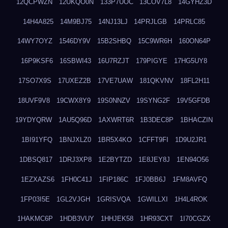
12QCPWZN
12UKQO0N
133P7UOC
13COV7L8
14GYHZ3D
14H4A825
14M9BJ75
14NJ13LJ
14PRJLGB
14PRLC85
14WY7OYZ
1546DY9V
15B2SHBQ
15C9WR6H
160ON64P
16P9KSF6
16SBWI43
16U7RZJT
179PIGYE
17HG5UY8
17SO7X9S
17UXEZ2B
17VE7UAW
181QKVNV
18FL2H11
18UVF9V8
19CWX8Y9
19S0NNZV
19SYNG2F
19V5GFDB
19YDYQRW
1AU5Q96D
1AXWRT6R
1B3DEC8P
1BHACZIN
1BI91YFQ
1BNJXLZ0
1BR5X4KO
1CFFT9FI
1D9U2JR1
1DBSQ817
1DRJ3XP8
1E2BYTZD
1E8JEY8J
1EN94O56
1EZXAZS6
1FH0C41J
1FIP186C
1FJ0BB6J
1FM8AVFQ
1FP03I5E
1GL2VJGH
1GRISVQA
1GWILLXI
1H4L4ROK
1HAKMC6P
1HDB3VUY
1HHJEK58
1HR93CXT
1I70CGZX