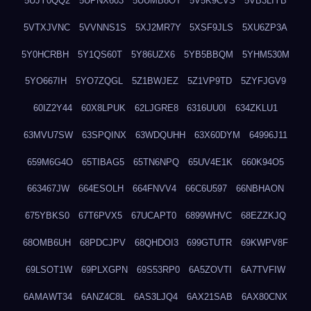
5UJY0QQ2
5UPNX603
5UUMB8OT
5V5K9CVS
5VB3LIYB
5VTXJVNC
5VVNNS1S
5XJ2MR7Y
5XSF9JLS
5XU6ZP3A
5Y0HCRBH
5Y1QS60T
5Y86UZX6
5YB5BBQM
5YHM530M
5YO667IH
5YO7ZQGL
5Z1BWJEZ
5Z1VP9TD
5ZYFJGV9
60IZ2Y44
60X8LPUK
62LJGRE8
6316UU0I
634ZKLU1
63MVU7SW
63SPQINX
63WDQUHH
63X60DYM
64996J11
659M6G4O
65TIBAG5
65TN6NPQ
65UV4E1K
660K94O5
663467JW
664ESOLH
664FNVV4
66C6U597
66NBHAON
675YBKS0
67T6PVX5
67UCAPT0
6899WHVC
68EZZKJQ
68OMB6UH
68PDCJPV
68QHDOI3
699GTUTR
69KWPV8F
69LSOT1W
69PLXGPN
69S53RP0
6A5ZOVTI
6A7TVFIW
6AMAWT34
6ANZ4C8L
6AS3LJQ4
6AX21SAB
6AX80CNX