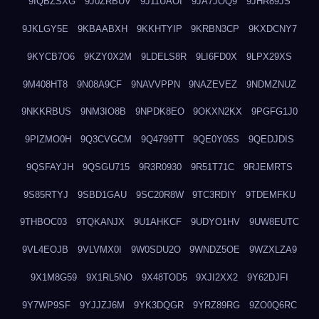
9IQBZSXG
9J0ZRBUV
9J11UAOI
9JA7JOQ9
9JHR89JS
9JKLGY5E
9KBAABXH
9KKHTYIP
9KRBN3CP
9KXDCNY7
9KYCB7O6
9KZY0X2M
9LDELS8R
9LI6FD0X
9LPX29XS
9M408HT8
9N08A9CF
9NAVVPPN
9NAZEVEZ
9NDMZNUZ
9NKKRBUS
9NM3IO8B
9NPDK8EO
9OKXN2KX
9PGFG1J0
9PIZMO0H
9Q3CVGCM
9Q4799TT
9QE0Y05S
9QEDJDIS
9QSFAYJH
9QSGU715
9R3R0930
9R51T71C
9RJEMRTS
9S85RTYJ
9SBD1GAU
9SC20R8W
9TC3RDIY
9TDEMFKU
9THBOC03
9TQKANJX
9U1AHKCF
9UDYO1HV
9UW8EUTC
9VL4EOJB
9VLVMX0I
9W0SDU2O
9WNDZ5OE
9WZXLZA9
9X1M8G59
9X1RL5NO
9X48TOD5
9XJI2XX2
9Y62DJFI
9Y7WP9SF
9YJJZJ6M
9YK3DQGR
9YRZ89RG
9ZO0Q6RC