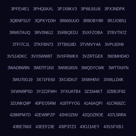
3PFEI4E1
3PHQ0AXL
3PJX8KV3
3PWL81U6
3PX3NDPK
3QBNPSU7
3QPKYD3H
3R660UUO
3R8OBY8R
3RJJOB51
3RM5TAUQ
3RV0N612
3SRBQEDJ
3SXFZOBA
3TBVTN7Z
3TFI7CJL
3TKFBN73
3TTB618D
3TVMVY4A
3VPL82H9
3VS14DKC
3VX5WW8T
3VXFRWKX
3VZRTGEK
3W3MHD4O
3WAD8W9N
3WDTF1N3
3WI8G8SN
3WQDYCWK
3WTTA97N
3WU70G19
3X71FE60
3XC4DIU7
3XMIH0VI
3XMLLD4K
3XWW9P5D
3Y2Z2FMH
3YXUATB4
3Z3344KT
3ZBBJF82
3ZUNKQ9P
40PEO5RM
418TPYOG
41A6AQPI
41CR68ZC
428MPM7O
42EW9PZP
42HIOZNV
42QOZROE
437L5RRA
43BE766X
43EEF23E
43IP3TZ3
43OJ1AEY
43SSFXBJ