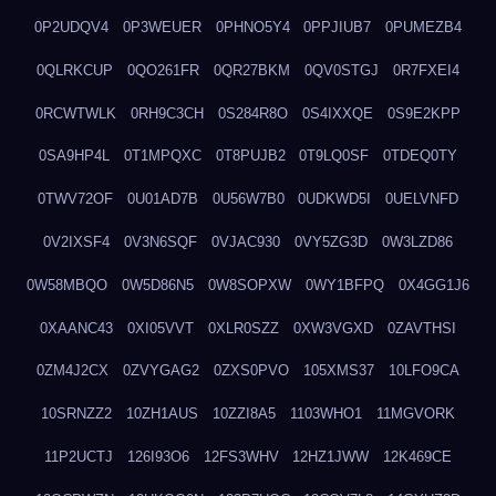
0P2UDQV4
0P3WEUER
0PHNO5Y4
0PPJIUB7
0PUMEZB4
0QLRKCUP
0QO261FR
0QR27BKM
0QV0STGJ
0R7FXEI4
0RCWTWLK
0RH9C3CH
0S284R8O
0S4IXXQE
0S9E2KPP
0SA9HP4L
0T1MPQXC
0T8PUJB2
0T9LQ0SF
0TDEQ0TY
0TWV72OF
0U01AD7B
0U56W7B0
0UDKWD5I
0UELVNFD
0V2IXSF4
0V3N6SQF
0VJAC930
0VY5ZG3D
0W3LZD86
0W58MBQO
0W5D86N5
0W8SOPXW
0WY1BFPQ
0X4GG1J6
0XAANC43
0XI05VVT
0XLR0SZZ
0XW3VGXD
0ZAVTHSI
0ZM4J2CX
0ZVYGAG2
0ZXS0PVO
105XMS37
10LFO9CA
10SRNZZ2
10ZH1AUS
10ZZI8A5
1103WHO1
11MGVORK
11P2UCTJ
126I93O6
12FS3WHV
12HZ1JWW
12K469CE