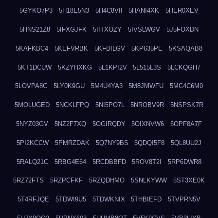
5GYKO7P3
5H18E5N3
5H4C8VII
5HANI4XK
5HER0XEV
5HNS21Z8
5IFXGJFK
5IITXOZY
5IVSLWGV
5J5FOXDN
5KAFKBC4
5KEFVRBK
5KFBILGV
5KP635PE
5KSAQAB8
5KT1DCUW
5KZYHXKG
5L1KPI2V
5L515L3S
5LCKQGH7
5LOVPA8C
5LY0K9GU
5M4U4YA3
5M8JMWFU
5MC4C6M0
5MOLUGED
5NCKLFPQ
5NI5PO7L
5NROBV9R
5NSPSK7R
5NYZ03GV
5NZ2F7XQ
5OGIRQDY
5OIXNVW6
5OPF8A7F
5PI2KCCW
5PMRZDAK
5Q7NY9BS
5QDQI5F8
5QL8UU2J
5RALQ21C
5RBG4E64
5RCDBBFD
5ROV8T2I
5RP6DWR8
5RZ72FTS
5RZPCFKF
5RZQDHMO
5SNLKYWW
5ST3XE0K
5T4RFJQE
5TDWI9U5
5TDWKNIX
5THBIEFD
5TVPRN5V