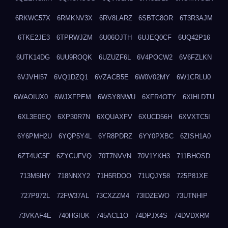
6RKWC57X
6RMKNV3X
6RV8LARZ
6SBTC8OR
6T3R3AJM
6TKE2JE3
6TPRWJZM
6U06OJTH
6UJEQ0CF
6UQ42P16
6UTK14DG
6UU9ROQK
6UZUZF6L
6V4POCW2
6V6FZLKN
6VJVHI57
6VQ1DZQ1
6VZACB5E
6W0V02MY
6W1CRLU0
6WAOIUX0
6WJXFPEM
6WSY8NWU
6XFR4OTY
6XIHLDTU
6XL3E0EQ
6XP30R7N
6XQUAXFV
6XUCD56H
6XVXTC5I
6Y6PMH2U
6YQP5Y4L
6YR8PDRZ
6YY0PXBC
6ZISH1A0
6ZT4UC5F
6ZYCUFVQ
70T7NVVN
70V1YKH3
711BHOSD
713M5IHY
718NNXY2
71H5RDOO
71UQJY58
725P81XE
727P972L
72FW37AL
73CXZZM4
73IDZEWO
73UTNHIP
73VKAF4E
740HGIUK
745ACL1O
74DPJX4S
74DVDXRM