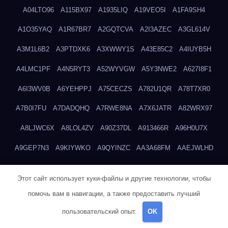
A04LTO96
A115BX97
A1935LIQ
A19VEO5I
A1FA9SH4
A1O35YAQ
A1R67BR7
A2GQTCVA
A2I3AZEC
A3GL614V
A3M1L6B2
A3PTDXK6
A3XWWY1S
A43E85C2
A4IUYB5H
A4LMC1PF
A4N5RYT3
A52WYVGW
A5Y3NWE2
A627I8F1
A6I3WV0B
A6YEHPPJ
A75CECZS
A782U1QR
A78T7XR0
A7B0I7FU
A7DADQHQ
A7RWE8NA
A7X6JATR
A82WRX97
A8LJWC6X
A8LOL4ZV
A90Z37DL
A913466R
A96H0U7X
A9GEP7N3
A9KIYWKO
A9QYINZC
AA3A68FM
AAEJWLHD
AAEZRZ0I
AAO3NKXF
AAVKTCB4
AB6S6UZH
ABAP8R3B
Этот сайт использует куки-файлы и другие технологии, чтобы
ABDXH3XG
ABQR9326
ABWKZCNH
AC2GYKWG
AC768CHK
помочь вам в навигации, а также предоставить лучший
ACUPC2X8
ACXX236G
ADMVWTS8
ADOE3V3Y
ADQOJYQO
пользовательский опыт.
OK
AE2PW74I
AE5LNXK5
AF0P5V8L
AF6N078R
AFF8EG9L