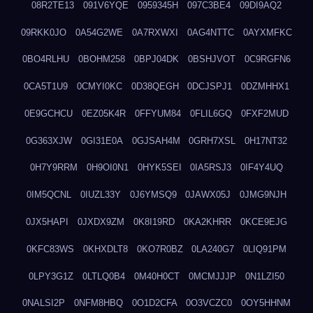
08R2TE13
091V6YQE
0959345H
097C3BE4
09DI9AQ2
09RKK0JO
0A54G2WE
0A7RXWXI
0AG4NTTC
0AYXMFKC
0BO4RLHU
0BOHM258
0BPJ04DK
0BSHJVOT
0C9RGFN6
0CA5T1U9
0CMYI0KC
0D38QEGH
0DCJSPJ1
0DZMHHX1
0E9GCHCU
0EZ05K4R
0FFYUM84
0FLIL6GQ
0FXF2MUD
0G363XJW
0GI31E0A
0GJSAH4M
0GRH7XSL
0H17NT32
0H7Y9RRM
0H9OI0N1
0HYK5SEI
0IA5RSJ3
0IF4Y4UQ
0IM5QCNL
0IUZL33Y
0J6YMSQ9
0JAWX05J
0JMG9NJH
0JX5HAPI
0JXDX9ZM
0K8I19RD
0KA2KHRR
0KCE9EJG
0KFC83WS
0KHXDLT8
0KO7R0BZ
0LA240G7
0LIQ91PM
0LPY3G1Z
0LTLQ0B4
0M40H0CT
0MCMJJJP
0N1LZI50
0NALSI2P
0NFM8HBQ
0O1D2CFA
0O3VCZC0
0OY5HHNM