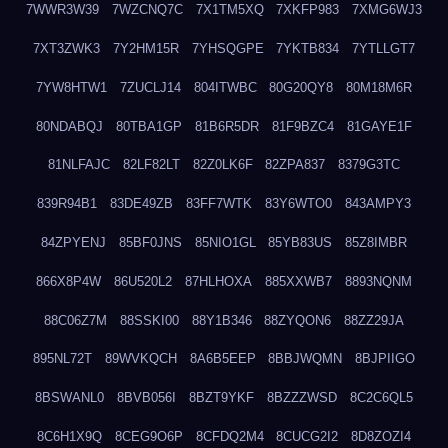
7WWR3W39
7WZCNQ7C
7X1TM5XQ
7XKFP983
7XMG6WJ3
7XT3ZWK3
7Y2HM15R
7YHSQGPE
7YKTB834
7YTLLGT7
7YW8HTW1
7ZUCLJ14
804ITWBC
80G20QY8
80M18M6R
80NDABQJ
80TBA1GP
81B6R5DR
81F9BZC4
81GAYE1F
81NLFAJC
82LF82LT
82Z0LK6F
82ZPA837
8379G3TC
839R94B1
83DE49ZB
83FF7WTK
83Y6WTO0
843AMPY3
84ZPYENJ
85BF0JNS
85NIO1GL
85YB83US
85Z8IMBR
866X8P4W
86U520L2
87HLHOXA
885XXWB7
8893NQNM
88C06Z7M
88SSKI00
88Y1B346
88ZYQON6
88ZZ29JA
895NL72T
89WVKQCH
8A6B5EEP
8BBJWQMN
8BJPIIGO
8BSWANL0
8BVB056I
8BZT9YKF
8BZZZWSD
8C2C6QL5
8C6H1X9Q
8CEG9O6P
8CFDQ2M4
8CUCG2I2
8D8ZOZI4