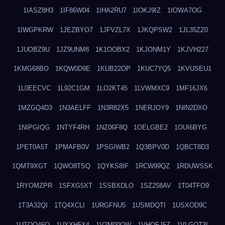
1IASZ8H3
1IF86W04
1IHA2RU7
1IOKJ9IZ
1IOWA7OG
1IWGPKRW
1JEZBYO7
1JFVZL7X
1JKQPSW2
1JL35ZZ0
1JUOBZ9U
1JZ9UNM8
1K1OOBX2
1KJONM1Y
1KJVH227
1KMG68BO
1KQW0D9E
1KUB22OP
1KUC7YQ5
1KVUSEU1
1L0EECVC
1L92C1GM
1LO2KT45
1LVWMXC9
1MF16JX6
1MZGQ4D3
1N3AELFF
1N3R82X5
1NERJOY9
1NIN2DXO
1NIPGIQG
1NTYF4RH
1NZ06F8Q
1OELGBE2
1OUI6BYG
1PET0A5T
1PMAFB0V
1PSGIWB2
1Q3BPV0D
1QBCT8D3
1QMT9XGT
1QWO8TSQ
1QYKS8IF
1RCW99QZ
1RDUWSSK
1RYOMZPR
1SFXG5XT
1SSBXDLO
1SZ258AV
1T04TFO9
1T3A32QI
1TQ4XCLI
1URGFNU5
1USMDQTI
1USXOD9C
1UTQO46Q
1UXXH5X4
1V2M00OW
1VHOFJ5Z
1VLGOT3L