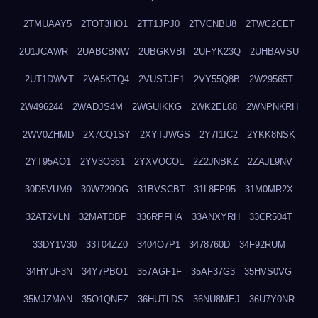
2TMUAAY5
2TOT3HO1
2TT1JPJ0
2TVCNBU8
2TWC2CET
2U1JCAWR
2UABCBNW
2UBGKVBI
2UFYK23Q
2UHBAVSU
2UT1DWVT
2VA5KTQ4
2VUSTJE1
2VY55Q8B
2W29565T
2W496244
2WADJS4M
2WGUIKKG
2WK2EL88
2WNPNKRH
2WV0ZHMD
2X7CQ1SY
2XYTJWGS
2Y7I1IC2
2YKK8NSK
2YT95AO1
2YV3O361
2YXVOCOL
2Z2JNBKZ
2ZAJL9NV
30D5VUM9
30W729OG
31BVSCBT
31L8FP95
31M0MR2X
32AT2VLN
32MATDBP
336RPFHA
33ANXYRH
33CR504T
33DY1V30
33T04ZZ0
3404O7P1
3478760D
34F92RUM
34HYUF3N
34Y7PBO1
357AGF1F
35AF37G3
35HVS0VG
35MJZMAN
35O1QNFZ
36HUTLDS
36NU8MEJ
36U7Y0NR