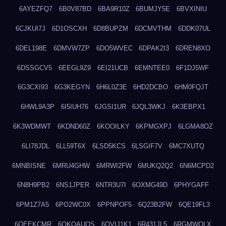
6AYEZFQ7
6B0V87BD
6BA9R10Z
6BUMJY5E
6BVXINIU
6CJKUI7J
6D1OSCXH
6D8BUPZM
6DCMVTHM
6DDK07UL
6DEL198E
6DMVW7ZP
6DO5WVEC
6DPAK2I3
6DREN8XO
6DSSGCV5
6EEGL9Z9
6EI21UCB
6EMNTEE0
6F1DJ5WF
6G3CXI93
6G3KEGYN
6H6L0Z3E
6HD2DCBO
6HM0FQJT
6HWL9A3P
6I5IUH76
6JGSI1UR
6JQL3WKJ
6K3EBPX1
6K3WDMWT
6KDND60Z
6KOOILKY
6KPMGXPJ
6LGMA8OZ
6LI78JDL
6LL59T6X
6LSD5KCS
6LSGIF7V
6MC7XUTQ
6MNBISNE
6MRU4GHW
6MRWI2FW
6MUKQ2Q2
6N6MCPD2
6N8H9PB2
6NS1JPER
6NTR3U7I
6OXMG49D
6PHYGAFF
6PM1Z7A5
6PO2WC0X
6PPNPOF5
6Q23B2FW
6QE19FL3
6QEEKCMR
6QKOAUOS
6QVIJ1K1
6R431JL5
6RGMWOLX