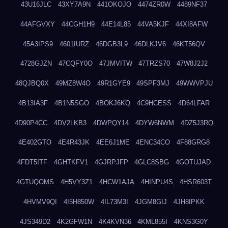
43U16JLC
43XY7A9N
441OKOJO
4474ZR0W
4489NF37
44AFGVXY
44CGH1H9
44E14L85
44VA5KJF
44XI8AFW
45A3IPS9
4601IURZ
46DGB3L9
46DLKJV6
46KT56QV
4728GJZN
47CQFY0O
47JMVITW
47TRZS70
47W8J2J2
48QJBQ0X
49MZ8W4O
49R1GYE9
49SPF3MJ
49WWVPJU
4B13IA3F
4B1N5SGO
4BOKJ6KQ
4C9HCESS
4D64LFAR
4D90P4CC
4DV2LKB3
4DWPQY14
4DYW6NWM
4DZ5J3RQ
4E402GTO
4E4R43JK
4EE6J1ME
4ENC34CO
4F88GRG8
4FDT5ITF
4GHTKFV1
4GJRPJFP
4GLC8SBG
4GOTUJAD
4GTUQOMS
4H5VY3Z1
4HCW1AJA
4HINPU4S
4HSR603T
4HVMV9QI
4I5H850W
4IL73M3I
4JGM8GIJ
4JH8IPKK
4JS349D2
4K2GFW1N
4K4KVN36
4KML855I
4KNS3G0Y