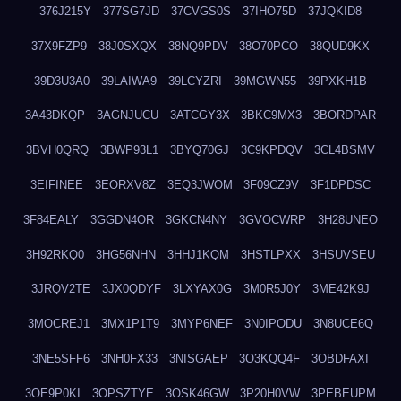
376J215Y
377SG7JD
37CVGS0S
37IHO75D
37JQKID8
37X9FZP9
38J0SXQX
38NQ9PDV
38O70PCO
38QUD9KX
39D3U3A0
39LAIWA9
39LCYZRI
39MGWN55
39PXKH1B
3A43DKQP
3AGNJUCU
3ATCGY3X
3BKC9MX3
3BORDPAR
3BVH0QRQ
3BWP93L1
3BYQ70GJ
3C9KPDQV
3CL4BSMV
3EIFINEE
3EORXV8Z
3EQ3JWOM
3F09CZ9V
3F1DPDSC
3F84EALY
3GGDN4OR
3GKCN4NY
3GVOCWRP
3H28UNEO
3H92RKQ0
3HG56NHN
3HHJ1KQM
3HSTLPXX
3HSUVSEU
3JRQV2TE
3JX0QDYF
3LXYAX0G
3M0R5J0Y
3ME42K9J
3MOCREJ1
3MX1P1T9
3MYP6NEF
3N0IPODU
3N8UCE6Q
3NE5SFF6
3NH0FX33
3NISGAEP
3O3KQQ4F
3OBDFAXI
3OE9P0KI
3OPSZTYE
3OSK46GW
3P20H0VW
3PEBEUPM