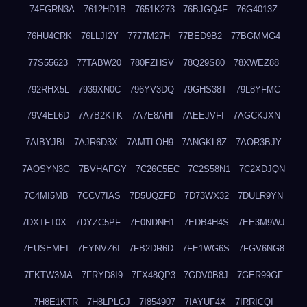
74FGRN3A
7612HD1B
7651K273
76BJGQ4F
76G4013Z
76HU4CRK
76LLJI2Y
7777M27H
77BED9B2
77BGMMG4
77S55623
77TABW20
780FZHSV
78Q29S80
78XWEZ88
792RHX5L
7939XN0C
796YV3DQ
79GHS38T
79L8YFMC
79V4EL6D
7A7B2KTK
7A7E8AHI
7AEEJVFI
7AGCKJXN
7AIBYJBI
7AJR6D3X
7AMTLOH9
7ANGKL8Z
7AOR3BJY
7AOSYN3G
7BVHAFGY
7C26C5EC
7C2S58N1
7C2XDJQN
7C4MI5MB
7CCV7IAS
7D5UQZFD
7D73WX32
7DULR9YN
7DXTFT0X
7DYZC5PF
7E0NDNH1
7EDB4H4S
7EE3M9WJ
7EUSEMEI
7EYNVZ6I
7FB2DR6D
7FE1WG6S
7FGV6NG8
7FKTW3MA
7FRYD8I9
7FX48QP3
7GDV0B8J
7GER99GF
7H8E1KTR
7H8LPLGJ
7I854907
7IAYUF4X
7IRRICQI