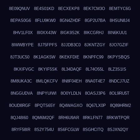
8E09QNUV
8E4S01KD
8ECXEKP8
8EK7CM3O
8EMTYC6G
8EPAS0G6
8FLU9KW0
8GN4ZHDF
8GP2U7BA
8HSUN8J4
8HV1LF0X
8I0XX43W
8IGK9S2K
8IKCGRHJ
8IN6KUU1
8IWWBYPE
8J75FPFS
8JJDB3C0
8JKNTZGY
8JO7GZIF
8JT3UC50
8K1AGK5W
8KEKFDIE
8KNPFC99
8KPYSBQS
8KXIFVGC
8KYIF5SK
8L34DAQF
8L74O55L
8LZ3S1IS
8M8UKA3C
8MLQKCFV
8N8F04EH
8NA0T4E7
8NDCJ7UZ
8NGGUDVA
8NPYUIWI
8O0YLDLN
8OASJ3P6
8OL9RU5T
8OUD8RGF
8PQTS65Y
8Q4WAGXO
8Q67LX0P
8Q89HRM2
8QJ48I60
8QM6M2QF
8RH6U9AR
8RKLFN77
8RKWTPQR
8RYF58IR
8S2Y754U
8S6FCGLW
8SGHCITQ
8SJXN2QY