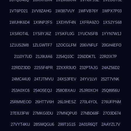
1VT6PD21
1VV8ZAHG
1W387VUY
1WFVB76Y
1WPX7P03
1WUHK6D4
1X9NP2FS
1XEHVF4N
1XFRA9ZO
1XS2YS68
1XSROT4L
1YS8YJ6Z
1YSKFL0G
1YUCNSFB
1YYN7W1J
1Z1US2M8
1ZLGWTF7
1ZOCGLFM
206VNFLF
20GH4EFO
2110Y7UD
21J9UIA6
2254Q10C
226DDKTL
22R2IX7P
22RDZ3DD
22S5F4PR
22XXR3UO
232PTAJG
24AZ56D2
24MC44U0
24TJTMVU
24XS3FEV
24YV1LVI
252T7VNK
253A0XC6
254O5EQJ
258OBXAU
25JR0XCH
25Q8956U
25RMMEOD
26HTTV6H
26L0HESZ
270L4YOL
276UFPNM
27E8J3FW
27MKG0DU
27MNQPU0
27NBD68F
27O3D674
27VYT4KU
28SMQGU6
299T1G15
2A01R6QT
2AAYZL7V