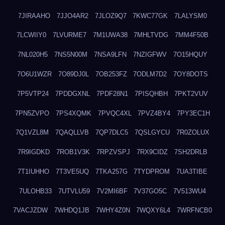
7JIRAAHO
7JJO4AR2
7JLOZ9Q7
7KWC77GK
7LALYSM0
7LCWIIY0
7LVURME7
7M1UWA38
7MHLTVDG
7MM4F50B
7NL020H5
7NS5N00M
7NSA9LFN
7NZIGFWV
7O15HQUY
7O6U1WZR
7O89DJ0L
7OB253FZ
7ODLM7D2
7OY8DOTS
7P5VTP24
7PDDGXNL
7PDF28N1
7PISQHBH
7PKT2VUV
7PN5ZVPO
7PS4XQMK
7PVQC4XL
7PVZ4BY4
7PY3EC1H
7Q1VZL8M
7QAQLLVB
7QP7DLC5
7QSLGYCU
7R0ZOLUX
7R9IGDKD
7ROB1V3K
7RPZVSPJ
7RX9CIDZ
7SH2DRLB
7T1IUHHO
7T3VE5UQ
7TKA257G
7TYDPROM
7UA3TIBE
7ULOHB33
7UTVLU59
7V2MI6BF
7V37GO5C
7V513WU4
7VACJZDW
7WHDQ1JB
7WHY4Z0N
7WQXY6L4
7WRFNCB0