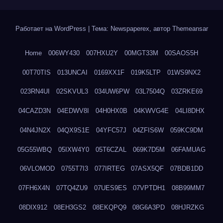
Работает на WordPress
|
Тема: Newspaperex, автор
Themeansar
Home
006WY430
007HXU2Y
00MGT33M
00SAOS5H
00T70TIS
013UNCAI
0169XX1F
019K5LTP
01WS9NX2
023RN4UI
02SKVUL3
034UW6PW
03L7504Q
03ZRKE69
04CAZD3N
04EDWV8I
04H0HX0B
04KWVG4E
04LI8DHX
04N4JN2X
04QX9S1E
04YFC57J
04ZFIS6W
059KC9DM
05G55WBQ
05IXW4Y0
05T6CZAL
069K7D5M
06FAMUAG
06VLOMOD
0755T7I3
077IRTEG
07ASX5QF
07BDB1DD
07FH6X4N
07TQ4ZU9
07UES9ES
07VPTDH1
08B99MM7
08DIX912
08EH3GS2
08EKQPQ9
08G6A3PD
08HJRZKG