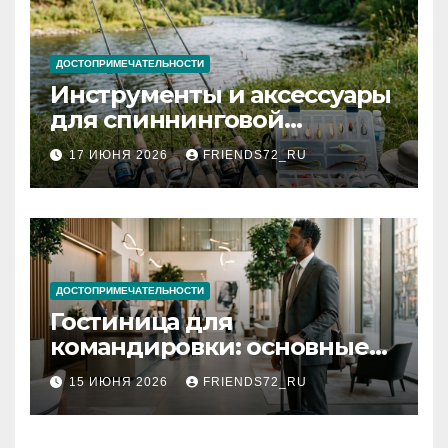
ДОСТОПРИМЕЧАТЕЛЬНОСТИ
Инструменты и аксессуары
для спиннинговой
рыбалки: назначение и
17 ИЮНЯ 2026
FRIENDS72_RU
типы
ДОСТОПРИМЕЧАТЕЛЬНОСТИ
Гостиница для
командировки: основные
критерии выбора
15 ИЮНЯ 2026
FRIENDS72_RU