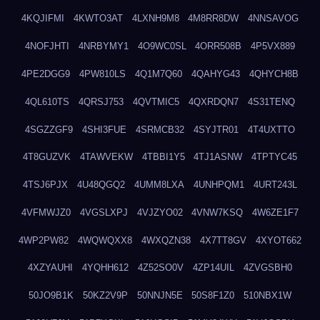
4KQJIFMI
4KWTO3AT
4LXNH9M8
4M8RR8DW
4NNSAVOG
4NOFJHTI
4NRBYMY1
4O9WC0SL
4ORR508B
4P5VX889
4PE2DGG9
4PW810LS
4Q1M7Q60
4QAHYG43
4QHYCH8B
4QL610TS
4QRSJ753
4QVTMIC5
4QXRDQN7
4S31TENQ
4SGZZGF9
4SHI3FUE
4SRMCB32
4SYJTR01
4T4UXTTO
4T8GUZVK
4TAWVEKW
4TBBI1Y5
4TJ1ASNW
4TPTYC45
4TSJ6PJX
4U48QGQ2
4UMM8LXA
4UNHPQM1
4URT243L
4VFMWJZ0
4VGSLXPJ
4VJZYO02
4VNW7KSQ
4W6ZE1F7
4WP2PW82
4WQWQXX8
4WXQZN38
4X7TT8GV
4XYOT662
4XZYAUHI
4YQHH612
4Z52SO0V
4ZP14UIL
4ZVGSBH0
50JO9B1K
50KZ2V9P
50NNJN5E
50S8F1Z0
510NBX1W