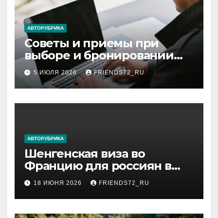
АВТОРУБРИКА
Советы и приемы при
выборе и бронировании
авиабилетов
5 ИЮЛЯ 2026
FRIENDS72_RU
АВТОРУБРИКА
Шенгенская виза во
Францию для россиян в
2026 году: сроки от 3 дней
18 ИЮНЯ 2026
FRIENDS72_RU
и список необходимых
документов