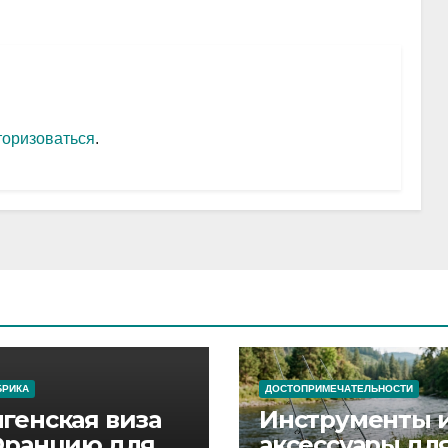
торизоваться
.
БРИКА
ДОСТОПРИМЕЧАТЕЛЬНОСТИ
генская виза
Инструменты 
Францию для
аксессуары дл