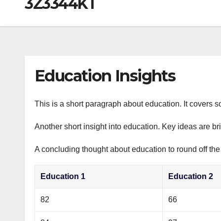
3Z3344KT
р
a
i
A
а
m
k
p
в
i
p
и
т
Education Insights
ь
This is a short paragraph about education. It covers s
Another short insight into education. Key ideas are br
A concluding thought about education to round off the
Education 1
Education 2
82
66