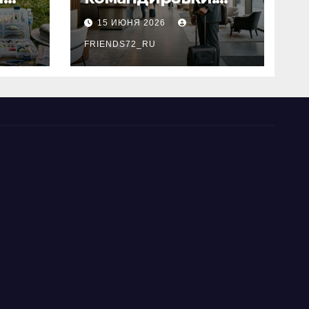
основные
15 ИЮНЯ 2026
критерии выбора
типы
FRIENDS72_RU