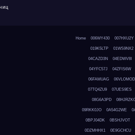
ниц
Home
006WY430
007HXU2Y
019K5LTP
01WS9NX2
04CAZD3N
04EDWV8I
04YFC57J
04ZFIS6W
06FAMUAG
06VLOMOD
07TQ4ZU9
07UES9ES
08G6A3PD
08HJRZK
09RKK0JO
0A54G2WE
0
0BPJ04DK
0BSHJVOT
0DZMHHX1
0E9GCHCU