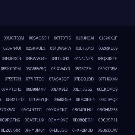
00MGT33M
00SAOS5H
00T70TIS
013UNCAI
0169XX1F
023RN4UI
02SKVUL3
034UW6PW
03L7504Q
03ZRKE69
04H0HX0B
04KWVG4E
04LI8DHX
04N4JN2X
04QX9S1E
059KC9DM
05G55WBQ
05IXW4Y0
05T6CZAL
069K7D5M
0755T7I3
077IRTEG
07ASX5QF
07BDB1DD
07FH6X4N
07VPTDH1
08B99MM7
08DIX912
08EH3GS2
08EKQPQ9
G
08R2TE13
091V6YQE
0959345H
097C3BE4
09DI9AQ2
A7RXWXI
0AG4NTTC
0AYXMFKC
0BO4RLHU
0BOHM258
0C9RGFN6
0CA5T1U9
0CMYI0KC
0D38QEGH
0DCJSPJ1
0EZ05K4R
0FFYUM84
0FLIL6GQ
0FXF2MUD
0G363XJW