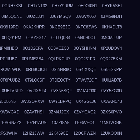
0GRH7XSL
0H17NT32
0H7Y9RRM
0H9OI0N1
0HYK5SEI
0IM5QCNL
0IUZL33Y
0J6YMSQ9
0JAWX05J
0JMG9NJH
0K8I19RD
0KA2KHRR
0KCE9EJG
0KFC83WS
0KHXDLT8
0LIQ91PM
0LPY3G1Z
0LTLQ0B4
0M40H0CT
0MCMJJJP
NFM8HBQ
0O1D2CFA
0O3VCZC0
0OY5HHNM
0P2UDQV4
0PPJIUB7
0PUMEZB4
0QLRKCUP
0QO261FR
0QR27BKM
0RCWTWLK
0RH9C3CH
0S284R8O
0S4IXXQE
0S9E2KPP
0T8PUJB2
0T9LQ0SF
0TDEQ0TY
0TWV72OF
0U01AD7B
0UELVNFD
0V2IXSF4
0V3N6SQF
0VJAC930
0VY5ZG3D
W5D86N5
0W8SOPXW
0WY1BFPQ
0X4GG1J6
0XAANC43
XW3VGXD
0ZAVTHSI
0ZM4J2CX
0ZVYGAG2
0ZXS0PVO
10SRNZZ2
10ZH1AUS
10ZZI8A5
1103WHO1
11MGVORK
2FS3WHV
12HZ1JWW
12K469CE
12QCPWZN
12UKQO0N