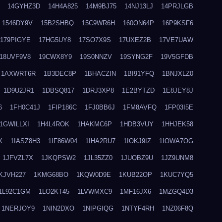
14GYHZ3D
14H4A825
14M9BJ75
14NJ13LJ
14PRJLGB
1546DY9V
15B2SHBQ
15C9WR6H
160ON64P
16P9KSF6
179PIGYE
17HG5UY8
17SO7X9S
17UXEZ2B
17VE7UAW
18UVF9V8
19CWX8Y9
19S0NNZV
19SYNG2F
19V5GFDB
1AXWRT6R
1B3DEC8P
1BHACZIN
1BI91YFQ
1BNJXLZ0
1D9U2JR1
1DBSQ817
1DRJ3XP8
1E2BYTZD
1E8JEY8J
6
1FH0C41J
1FIP186C
1FJ0BB6J
1FM8AVFQ
1FP03I5E
1GWILLXI
1H4L4ROK
1HAKMC6P
1HDB3VUY
1HHJEK58
X
1IASZ8H3
1IF86W04
1IHA2RU7
1IOKJ9IZ
1IOWA7OG
1JFVZL7X
1JKQPSW2
1JL35ZZ0
1JUOBZ9U
1JZ9UNM8
KJVH227
1KMG68BO
1KQW0D9E
1KUB22OP
1KUC7YQ5
1L92C1GM
1LO2KT45
1LVWMXC9
1MF16JX6
1MZGQ4D3
1NERJOY9
1NIN2DXO
1NIPGIQG
1NTYF4RH
1NZ06F8Q