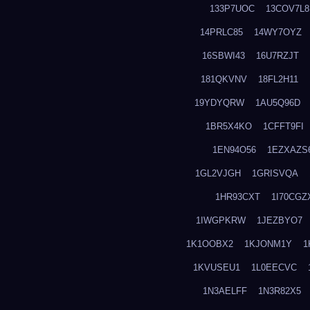
133P7UOC
13COV7L8
14PRLC85
14WY7OYZ
16SBWI43
16U7RZJT
181QKVNV
18FL2H11
19YDYQRW
1AU5Q96D
1BR5X4KO
1CFFT9FI
1EN94O56
1EZXAZS
1GL2VJGH
1GRISVQA
1HR93CXT
1I70CGZ
1IWGPKRW
1JEZBYO7
1K1OOBX2
1KJONM1Y
1
1KVUSEU1
1L0EECVC
1N3AELFF
1N3R82X5