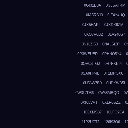
0GI31E0A
0GJSAH4M
0IA5RSJ3
0IF4Y4UQ
0JX5HAPI
0JXDX9ZM
0KO7R0BZ
0LA240G7
0N1LZI50
0NALSI2P
0
0P3WEUER
0PHNO5Y4
0QV0STGJ
0R7FXEI4
0SA9HP4L
0T1MPQXC
0U56W7B0
0UDKWD5I
0W3LZD86
0W58MBQO
0
0XI05VVT
0XLR0SZZ
0
105XMS37
10LFO9CA
11P2UCTJ
126I93O6
1