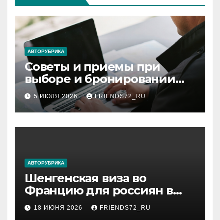
АВТОРУБРИКА
Советы и приемы при
выборе и бронировании
авиабилетов
5 ИЮЛЯ 2026
FRIENDS72_RU
АВТОРУБРИКА
Шенгенская виза во
Францию для россиян в
2026 году: сроки от 3 дней
18 ИЮНЯ 2026
FRIENDS72_RU
и список необходимых