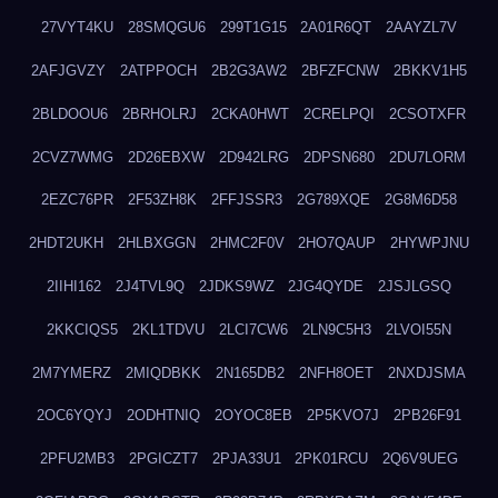
27VYT4KU
28SMQGU6
299T1G15
2A01R6QT
2AAYZL7V
2AFJGVZY
2ATPPOCH
2B2G3AW2
2BFZFCNW
2BKKV1H5
2BLDOOU6
2BRHOLRJ
2CKA0HWT
2CRELPQI
2CSOTXFR
2CVZ7WMG
2D26EBXW
2D942LRG
2DPSN680
2DU7LORM
2EZC76PR
2F53ZH8K
2FFJSSR3
2G789XQE
2G8M6D58
2HDT2UKH
2HLBXGGN
2HMC2F0V
2HO7QAUP
2HYWPJNU
2IIHI162
2J4TVL9Q
2JDKS9WZ
2JG4QYDE
2JSJLGSQ
2KKCIQS5
2KL1TDVU
2LCI7CW6
2LN9C5H3
2LVOI55N
2M7YMERZ
2MIQDBKK
2N165DB2
2NFH8OET
2NXDJSMA
2OC6YQYJ
2ODHTNIQ
2OYOC8EB
2P5KVO7J
2PB26F91
2PFU2MB3
2PGICZT7
2PJA33U1
2PK01RCU
2Q6V9UEG