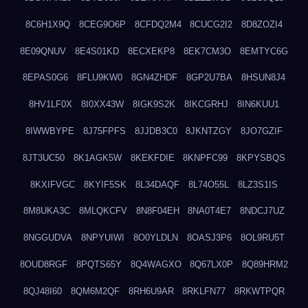
8C6H1X9Q
8CEG9O6P
8CFDQ2M4
8CUCG2I2
8D8ZOZI4
8E09QNUV
8E4S01KD
8ECXEKP8
8EK7CM3O
8EMTYC6G
8EPAS0G6
8FLU9KW0
8GN4ZHDF
8GP2U7BA
8HSUN8J4
8HV1LF0X
8I0XX43W
8IGK9S2K
8IKCGRHJ
8IN6KUU1
8IWWBYPE
8J75FPFS
8JJDB3C0
8JKNTZGY
8JO7GZIF
8JT3UC50
8K1AGK5W
8KEKFDIE
8KNPFC99
8KPYSBQS
8KXIFVGC
8KYIF5SK
8L34DAQF
8L74O55L
8LZ3S1IS
8M8UKA3C
8MLQKCFV
8N8F04EH
8NA0T4E7
8NDCJ7UZ
8NGGUDVA
8NPYUIWI
8O0YLDLN
8OASJ3P6
8OL9RU5T
8OUD8RGF
8PQTS65Y
8Q4WAGXO
8Q67LX0P
8Q89HRM2
8QJ48I60
8QM6M2QF
8RH6U9AR
8RKLFN77
8RKWTPQR