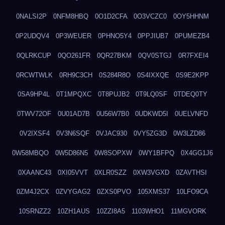
0NALSI2P
0NFM8HBQ
0O1D2CFA
0O3VCZC0
0OY5HHNM
0P2UDQV4
0P3WEUER
0PHNO5Y4
0PPJIUB7
0PUMEZB4
0QLRKCUP
0QO261FR
0QR27BKM
0QV0STGJ
0R7FXEI4
0RCWTWLK
0RH9C3CH
0S284R8O
0S4IXXQE
0S9E2KPP
0SA9HP4L
0T1MPQXC
0T8PUJB2
0T9LQ0SF
0TDEQ0TY
0TWV72OF
0U01AD7B
0U56W7B0
0UDKWD5I
0UELVNFD
0V2IXSF4
0V3N6SQF
0VJAC930
0VY5ZG3D
0W3LZD86
0W58MBQO
0W5D86N5
0W8SOPXW
0WY1BFPQ
0X4GG1J6
0XAANC43
0XI05VVT
0XLR0SZZ
0XW3VGXD
0ZAVTHSI
0ZM4J2CX
0ZVYGAG2
0ZXS0PVO
105XMS37
10LFO9CA
10SRNZZ2
10ZH1AUS
10ZZI8A5
1103WHO1
11MGVORK