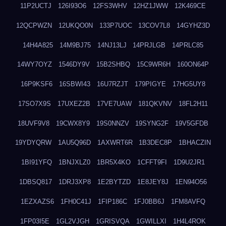
11P2UCTJ
126I93O6
12FS3WHV
12HZ1JWW
12K469CE
12QCPWZN
12UKQO0N
133P7UOC
13COV7L8
14GYHZ3D
14H4A825
14M9BJ75
14NJ13LJ
14PRJLGB
14PRLC85
14WY7OYZ
1546DY9V
15B2SHBQ
15C9WR6H
160ON64P
16P9KSF6
16SBWI43
16U7RZJT
179PIGYE
17HG5UY8
17SO7X9S
17UXEZ2B
17VE7UAW
181QKVNV
18FL2H11
18UVF9V8
19CWX8Y9
19S0NNZV
19SYNG2F
19V5GFDB
19YDYQRW
1AU5Q96D
1AXWRT6R
1B3DEC8P
1BHACZIN
1BI91YFQ
1BNJXLZ0
1BR5X4KO
1CFFT9FI
1D9U2JR1
1DBSQ817
1DRJ3XP8
1E2BYTZD
1E8JEY8J
1EN94O56
1EZXAZS6
1FH0C41J
1FIP186C
1FJ0BB6J
1FM8AVFQ
1FP03I5E
1GL2VJGH
1GRISVQA
1GWILLXI
1H4L4ROK