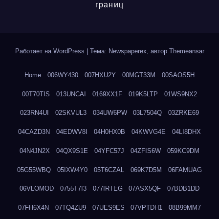
границ
Работает на WordPress
|
Тема: Newspaperex, автор
Themeansar
Home
006WY430
007HXU2Y
00MGT33M
00SAOS5H
00T70TIS
013UNCAI
0169XX1F
019K5LTP
01WS9NX2
023RN4UI
02SKVUL3
034UW6PW
03L7504Q
03ZRKE69
04CAZD3N
04EDWV8I
04H0HX0B
04KWVG4E
04LI8DHX
04N4JN2X
04QX9S1E
04YFC57J
04ZFIS6W
059KC9DM
05G55WBQ
05IXW4Y0
05T6CZAL
069K7D5M
06FAMUAG
06VLOMOD
0755T7I3
077IRTEG
07ASX5QF
07BDB1DD
07FH6X4N
07TQ4ZU9
07UES9ES
07VPTDH1
08B99MM7