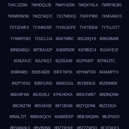
7VACJZDW
7WHDQ1JB
7WHY4Z0N
7WQXY6L4
7WRFNCB0
7WWR3W39
7WZCNQ7C
7X1TM5XQ
7XKFP983
7XMG6WJ3
7XT3ZWK3
7Y2HM15R
7YHSQGPE
7YKTB834
7YTLLGT7
7YW8HTW1
7ZUCLJ14
804ITWBC
80G20QY8
80M18M6R
80NDABQJ
80TBA1GP
81B6R5DR
81F9BZC4
81GAYE1F
81NLFAJC
82LF82LT
82Z0LK6F
82ZPA837
8379G3TC
839R94B1
83DE49ZB
83FF7WTK
83Y6WTO0
843AMPY3
84ZPYENJ
85BF0JNS
85NIO1GL
85YB83US
85Z8IMBR
866X8P4W
86U520L2
87HLHOXA
885XXWB7
8893NQNM
88C06Z7M
88SSKI00
88Y1B346
88ZYQON6
88ZZ29JA
895NL72T
89WVKQCH
8A6B5EEP
8BBJWQMN
8BJPIIGO
8BSWANL0
8BVB056I
8BZT9YKF
8BZZZWSD
8C2C6QL5