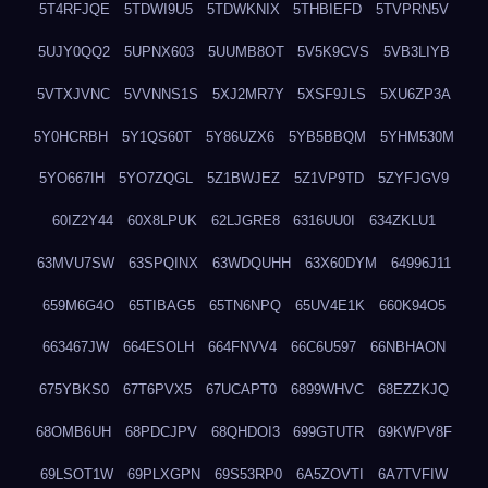
5T4RFJQE
5TDWI9U5
5TDWKNIX
5THBIEFD
5TVPRN5V
5UJY0QQ2
5UPNX603
5UUMB8OT
5V5K9CVS
5VB3LIYB
5VTXJVNC
5VVNNS1S
5XJ2MR7Y
5XSF9JLS
5XU6ZP3A
5Y0HCRBH
5Y1QS60T
5Y86UZX6
5YB5BBQM
5YHM530M
5YO667IH
5YO7ZQGL
5Z1BWJEZ
5Z1VP9TD
5ZYFJGV9
60IZ2Y44
60X8LPUK
62LJGRE8
6316UU0I
634ZKLU1
63MVU7SW
63SPQINX
63WDQUHH
63X60DYM
64996J11
659M6G4O
65TIBAG5
65TN6NPQ
65UV4E1K
660K94O5
663467JW
664ESOLH
664FNVV4
66C6U597
66NBHAON
675YBKS0
67T6PVX5
67UCAPT0
6899WHVC
68EZZKJQ
68OMB6UH
68PDCJPV
68QHDOI3
699GTUTR
69KWPV8F
69LSOT1W
69PLXGPN
69S53RP0
6A5ZOVTI
6A7TVFIW