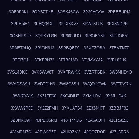
3OE9P0KI
3OPSZTYE
3OSK46GW
3P20H0VW
3PEBEUPM
3PFEI4E1
3PHQ0AXL
3PJX8KV3
3PWL81U6
3PX3NDPK
3QBNPSU7
3QPKYD3H
3R660UUO
3R8OBY8R
3RJJOB51
3RM5TAUQ
3RV0N612
3SRBQEDJ
3SXFZOBA
3TBVTN7Z
3TFI7CJL
3TKFBN73
3TTB618D
3TVMVY4A
3VPL82H9
3VS14DKC
3VX5WW8T
3VXFRWKX
3VZRTGEK
3W3MHD4O
3WAD8W9N
3WDTF1N3
3WI8G8SN
3WQDYCWK
3WTTA97N
3WU70G19
3X71FE60
3XC4DIU7
3XMIH0VI
3XMLLD4K
3XWW9P5D
3Y2Z2FMH
3YXUATB4
3Z3344KT
3ZBBJF82
3ZUNKQ9P
40PEO5RM
418TPYOG
41A6AQPI
41CR68ZC
428MPM7O
42EW9PZP
42HIOZNV
42QOZROE
437L5RRA