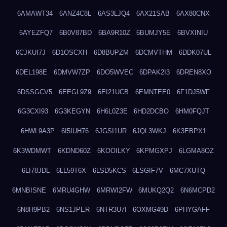
6AMAWT34
6ANZ4C8L
6AS3LJQ4
6AX21SAB
6AX80CNX
6AYEZFQ7
6B0V87BD
6BA9R10Z
6BUMJY5E
6BVXINIU
6CJKUI7J
6D1OSCXH
6D8BUPZM
6DCMVTHM
6DDK07UL
6DEL198E
6DMVW7ZP
6DO5WVEC
6DPAK2I3
6DREN8XO
6DSSGCV5
6EEGL9Z9
6EI21UCB
6EMNTEE0
6F1DJ5WF
6G3CXI93
6G3KEGYN
6H6L0Z3E
6HD2DCBO
6HM0FQJT
6HWL9A3P
6I5IUH76
6JGSI1UR
6JQL3WKJ
6K3EBPX1
6K3WDMWT
6KDND60Z
6KOOILKY
6KPMGXPJ
6LGMA8OZ
6LI78JDL
6LL59T6X
6LSD5KCS
6LSGIF7V
6MC7XUTQ
6MNBISNE
6MRU4GHW
6MRWI2FW
6MUKQ2Q2
6N6MCPD2
6N8H9PB2
6NS1JPER
6NTR3U7I
6OXMG49D
6PHYGAFF