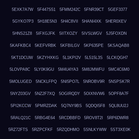
5EXK7A7W
5F447S51
5FMM242C
5FNR39CT
5GEF3377
5GYKO7P3
5H18E5N3
5H4C8VII
5HANI4XK
5HER0XEV
5HNS21Z8
5IFXGJFK
5IITXOZY
5IVSLWGV
5J5FOXDN
5KAFKBC4
5KEFVRBK
5KFBILGV
5KP635PE
5KSAQAB8
5KT1DCUW
5KZYHXKG
5L1KPI2V
5L515L3S
5LCKQGH7
5LOVPA8C
5LY0K9GU
5M4U4YA3
5M8JMWFU
5MC4C6M0
5MOLUGED
5NCKLFPQ
5NI5PO7L
5NROBV9R
5NSPSK7R
5NYZ03GV
5NZ2F7XQ
5OGIRQDY
5OIXNVW6
5OPF8A7F
5PI2KCCW
5PMRZDAK
5Q7NY9BS
5QDQI5F8
5QL8UU2J
5RALQ21C
5RBG4E64
5RCDBBFD
5ROV8T2I
5RP6DWR8
5RZ72FTS
5RZPCFKF
5RZQDHMO
5SNLKYWW
5ST3XE0K