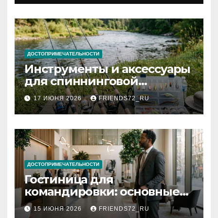
документов
ДОСТОПРИМЕЧАТЕЛЬНОСТИ
Инструменты и аксессуары
для спиннинговой
рыбалки: назначение и
17 ИЮНЯ 2026
FRIENDS72_RU
типы
ДОСТОПРИМЕЧАТЕЛЬНОСТИ
Гостиница для
командировки: основные
критерии выбора
15 ИЮНЯ 2026
FRIENDS72_RU