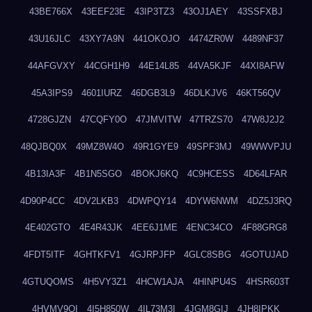
43BE766X
43EEF23E
43IP3TZ3
43OJ1AEY
43SSFXBJ
43U16JLC
43XY7A9N
441OKOJO
4474ZR0W
4489NF37
44AFGVXY
44CGH1H9
44E14L85
44VA5KJF
44XI8AFW
45A3IPS9
4601IURZ
46DGB3L9
46DLKJV6
46KT56QV
4728GJZN
47CQFY0O
47JMVITW
47TRZS70
47W8J2J2
48QJBQ0X
49MZ8W4O
49R1GYE9
49SPF3MJ
49WWVPJU
4B13IA3F
4B1N5SGO
4BOKJ6KQ
4C9HCESS
4D64LFAR
4D90P4CC
4DV2LKB3
4DWPQY14
4DYW6NWM
4DZ5J3RQ
4E402GTO
4E4R43JK
4EE6J1ME
4ENC34CO
4F88GRG8
4FDT5ITF
4GHTKFV1
4GJRPJFP
4GLC8SBG
4GOTUJAD
4GTUQOMS
4H5VY3Z1
4HCW1AJA
4HINPU4S
4HSR603T
4HVMV9QI
4I5H850W
4IL73M3I
4JGM8GIJ
4JH8IPKK