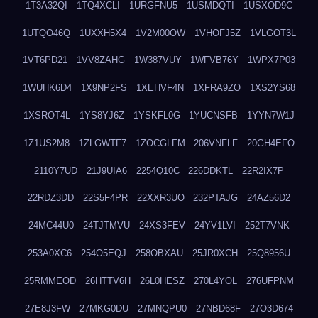
1T3A32QI
1TQ4XCLI
1URGFNU5
1USMDQTI
1USXOD9C
1UTQO46Q
1UXXH5X4
1V2M00OW
1VHOFJ5Z
1VLGOT3L
1VT6PD21
1VV8ZAHG
1W387VUY
1WFVB76Y
1WPX7P03
1WUHK6D4
1X9NP2FS
1XEHVF4N
1XFRA9ZO
1XS2YS68
1XSROT4L
1YS8YJ6Z
1YSKFL0G
1YUCNSFB
1YYN7W1J
1Z1US2M8
1ZLGWTF7
1ZOCGLFM
206VNFLF
20GH4EFO
2110Y7UD
21J9UIA6
2254Q10C
226DDKTL
22R2IX7P
22RDZ3DD
22S5F4PR
22XXR3UO
232PTAJG
24AZ56D2
24MC44U0
24TJTMVU
24XS3FEV
24YV1LVI
252T7VNK
253A0XC6
254O5EQJ
258OBXAU
25JR0XCH
25Q8956U
25RMMEOD
26HTTV6H
26L0HESZ
270L4YOL
276UFPNM
27E8J3FW
27MKG0DU
27MNQPU0
27NBD68F
27O3D674