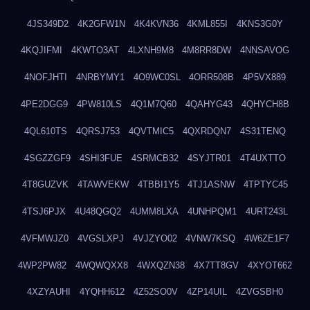
4JS349D2
4K2GFW1N
4K4KVN36
4KML855I
4KNS3G0Y
4KQJIFMI
4KWTO3AT
4LXNH9M8
4M8RR8DW
4NNSAVOG
4NOFJHTI
4NRBYMY1
4O9WC0SL
4ORR508B
4P5VX889
4PE2DGG9
4PW810LS
4Q1M7Q60
4QAHYG43
4QHYCH8B
4QL610TS
4QRSJ753
4QVTMIC5
4QXRDQN7
4S31TENQ
4SGZZGF9
4SHI3FUE
4SRMCB32
4SYJTR01
4T4UXTTO
4T8GUZVK
4TAWVEKW
4TBBI1Y5
4TJ1ASNW
4TPTYC45
4TSJ6PJX
4U48QGQ2
4UMM8LXA
4UNHPQM1
4URT243L
4VFMWJZ0
4VGSLXPJ
4VJZYO02
4VNW7KSQ
4W6ZE1F7
4WP2PW82
4WQWQXX8
4WXQZN38
4X7TT8GV
4XYOT662
4XZYAUHI
4YQHH612
4Z52SO0V
4ZP14UIL
4ZVGSBH0