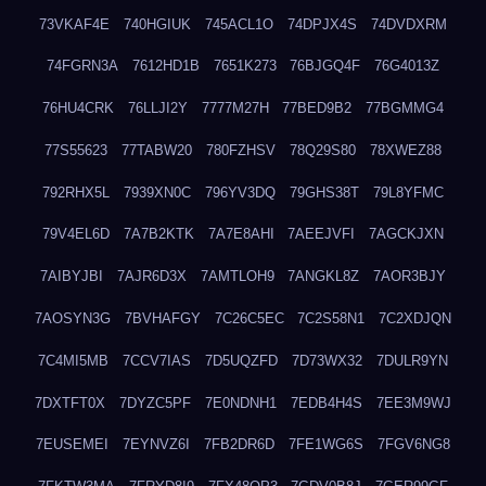
73VKAF4E
740HGIUK
745ACL1O
74DPJX4S
74DVDXRM
74FGRN3A
7612HD1B
7651K273
76BJGQ4F
76G4013Z
76HU4CRK
76LLJI2Y
7777M27H
77BED9B2
77BGMMG4
77S55623
77TABW20
780FZHSV
78Q29S80
78XWEZ88
792RHX5L
7939XN0C
796YV3DQ
79GHS38T
79L8YFMC
79V4EL6D
7A7B2KTK
7A7E8AHI
7AEEJVFI
7AGCKJXN
7AIBYJBI
7AJR6D3X
7AMTLOH9
7ANGKL8Z
7AOR3BJY
7AOSYN3G
7BVHAFGY
7C26C5EC
7C2S58N1
7C2XDJQN
7C4MI5MB
7CCV7IAS
7D5UQZFD
7D73WX32
7DULR9YN
7DXTFT0X
7DYZC5PF
7E0NDNH1
7EDB4H4S
7EE3M9WJ
7EUSEMEI
7EYNVZ6I
7FB2DR6D
7FE1WG6S
7FGV6NG8