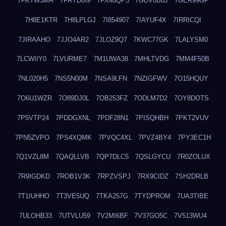
7FKTW3MA
7FRYD8I9
7FX48QP3
7GDV0B8J
7GER99GF
7H8E1KTR
7H8LPLGJ
7I854907
7IAYUF4X
7IRRICQI
7JIRAAHO
7JJO4AR2
7JLOZ9Q7
7KWC77GK
7LALYSM0
7LCWIIY0
7LVURME7
7M1UWA38
7MHLTVDG
7MM4F50B
7NL020H5
7NS5N00M
7NSA9LFN
7NZIGFWV
7O15HQUY
7O6U1WZR
7O89DJ0L
7OB253FZ
7ODLM7D2
7OY8DOTS
7P5VTP24
7PDDGXNL
7PDF28N1
7PISQHBH
7PKT2VUV
7PN5ZVPO
7PS4XQMK
7PVQC4XL
7PVZ4BY4
7PY3EC1H
7Q1VZL8M
7QAQLLVB
7QP7DLC5
7QSLGYCU
7R0ZOLUX
7R9IGDKD
7ROB1V3K
7RPZVSPJ
7RX9CIDZ
7SH2DRLB
7T1IUHHO
7T3VE5UQ
7TKA257G
7TYDPROM
7UA3TIBE
7ULOHB33
7UTVLU59
7V2MI6BF
7V37GO5C
7V513WU4