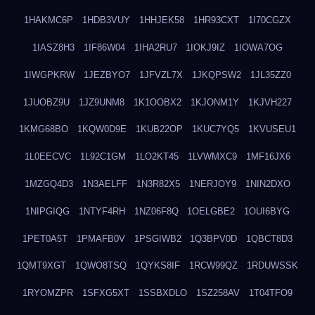
1HAKMC6P
1HDB3VUY
1HHJEK58
1HR93CXT
1I70CGZX
1IASZ8H3
1IF86W04
1IHA2RU7
1IOKJ9IZ
1IOWA7OG
1IWGPKRW
1JEZBYO7
1JFVZL7X
1JKQPSW2
1JL35ZZ0
1JUOBZ9U
1JZ9UNM8
1K1OOBX2
1KJONM1Y
1KJVH227
1KMG68BO
1KQW0D9E
1KUB22OP
1KUC7YQ5
1KVUSEU1
1L0EECVC
1L92C1GM
1LO2KT45
1LVWMXC9
1MF16JX6
1MZGQ4D3
1N3AELFF
1N3R82X5
1NERJOY9
1NIN2DXO
1NIPGIQG
1NTYF4RH
1NZ06F8Q
1OELGBE2
1OUI6BYG
1PET0A5T
1PMAFB0V
1PSGIWB2
1Q3BPV0D
1QBCT8D3
1QMT9XGT
1QWO8TSQ
1QYKS8IF
1RCW99QZ
1RDUWSSK
1RYOMZPR
1SFXG5XT
1SSBXDLO
1SZ258AV
1T04TFO9