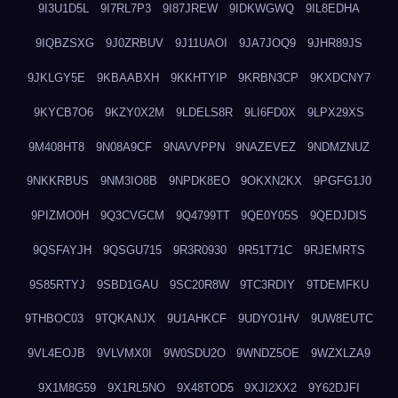
9I3U1D5L
9I7RL7P3
9I87JREW
9IDKWGWQ
9IL8EDHA
9IQBZSXG
9J0ZRBUV
9J11UAOI
9JA7JOQ9
9JHR89JS
9JKLGY5E
9KBAABXH
9KKHTYIP
9KRBN3CP
9KXDCNY7
9KYCB7O6
9KZY0X2M
9LDELS8R
9LI6FD0X
9LPX29XS
9M408HT8
9N08A9CF
9NAVVPPN
9NAZEVEZ
9NDMZNUZ
9NKKRBUS
9NM3IO8B
9NPDK8EO
9OKXN2KX
9PGFG1J0
9PIZMO0H
9Q3CVGCM
9Q4799TT
9QE0Y05S
9QEDJDIS
9QSFAYJH
9QSGU715
9R3R0930
9R51T71C
9RJEMRTS
9S85RTYJ
9SBD1GAU
9SC20R8W
9TC3RDIY
9TDEMFKU
9THBOC03
9TQKANJX
9U1AHKCF
9UDYO1HV
9UW8EUTC
9VL4EOJB
9VLVMX0I
9W0SDU2O
9WNDZ5OE
9WZXLZA9
9X1M8G59
9X1RL5NO
9X48TOD5
9XJI2XX2
9Y62DJFI