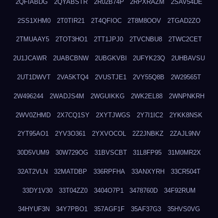
2QFIABDG
2QYABSTR
2R02B74P
2RPXRAZM
2SAV54DE
2SS1XHM0
2T0TIR21
2T4QFIOC
2T8M8OOV
2TGAD2ZO
2TMUAAY5
2TOT3HO1
2TT1JPJ0
2TVCNBU8
2TWC2CET
2U1JCAWR
2UABCBNW
2UBGKVBI
2UFYK23Q
2UHBAVSU
2UT1DWVT
2VA5KTQ4
2VUSTJE1
2VY55Q8B
2W29565T
2W496244
2WADJS4M
2WGUIKKG
2WK2EL88
2WNPNKRH
2WV0ZHMD
2X7CQ1SY
2XYTJWGS
2Y7I1IC2
2YKK8NSK
2YT95AO1
2YV3O361
2YXVOCOL
2Z2JNBKZ
2ZAJL9NV
30D5VUM9
30W729OG
31BVSCBT
31L8FP95
31M0MR2X
32AT2VLN
32MATDBP
336RPFHA
33ANXYRH
33CR504T
33DY1V30
33T04ZZ0
3404O7P1
3478760D
34F92RUM
34HYUF3N
34Y7PBO1
357AGF1F
35AF37G3
35HVS0VG