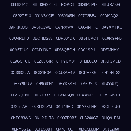
08DIX912
08EH3GS2
08EKQPQ9
08G6A3PD
08HJRZKG
08R2TE13
091V6YQE
0959345H
097C3BE4
09DI9AQ2
09RKK0JO
0A54G2WE
0A7RXWXI
0AG4NTTC
0AYXMFKC
0BO4RLHU
0BOHM258
0BPJ04DK
0BSHJVOT
0C9RGFN6
0CA5T1U9
0CMYI0KC
0D38QEGH
0DCJSPJ1
0DZMHHX1
0E9GCHCU
0EZ05K4R
0FFYUM84
0FLIL6GQ
0FXF2MUD
0G363XJW
0GI31E0A
0GJSAH4M
0GRH7XSL
0H17NT32
0H7Y9RRM
0H9OI0N1
0HYK5SEI
0IA5RSJ3
0IF4Y4UQ
0IM5QCNL
0IUZL33Y
0J6YMSQ9
0JAWX05J
0JMG9NJH
0JX5HAPI
0JXDX9ZM
0K8I19RD
0KA2KHRR
0KCE9EJG
0KFC83WS
0KHXDLT8
0KO7R0BZ
0LA240G7
0LIQ91PM
0LPY3G1Z
0LTLQ0B4
0M40H0CT
0MCMJJJP
0N1LZI50