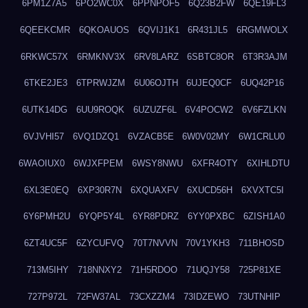
6PM1Z7A5
6PO2WC0X
6PPNPOF5
6Q23B2FW
6QE19FL3
6QEEKCMR
6QKOAUOS
6QVIJ1K1
6R431JL5
6RGMWOLX
6RKWC57X
6RMKNV3X
6RV8LARZ
6SBTC8OR
6T3R3AJM
6TKE2JE3
6TPRWJZM
6U06OJTH
6UJEQ0CF
6UQ42P16
6UTK14DG
6UU9ROQK
6UZUZF6L
6V4POCW2
6V6FZLKN
6VJVHI57
6VQ1DZQ1
6VZACB5E
6W0V02MY
6W1CRLU0
6WAOIUX0
6WJXFPEM
6WSY8NWU
6XFR4OTY
6XIHLDTU
6XL3E0EQ
6XP30R7N
6XQUAXFV
6XUCD56H
6XVXTC5I
6Y6PMH2U
6YQP5Y4L
6YR8PDRZ
6YY0PXBC
6ZISH1A0
6ZT4UC5F
6ZYCUFVQ
70T7NVVN
70V1YKH3
711BHOSD
713M5IHY
718NNXY2
71H5RDOO
71UQJY58
725P81XE
727P972L
72FW37AL
73CXZZM4
73IDZEWO
73UTNHIP