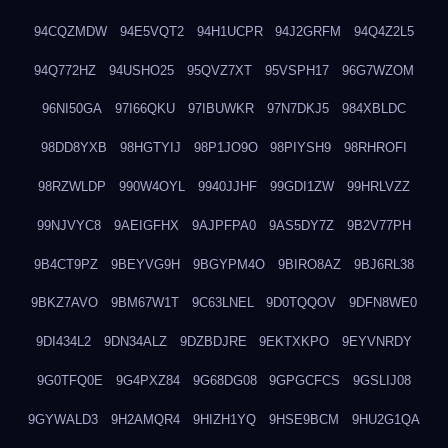
94CQZMDW
94E5VQT2
94H1UCPR
94J2GRFM
94Q4Z2L5
94Q772HZ
94USHO25
95QVZ7XT
95VSPH17
96G7WZOM
96NI50GA
97I66QKU
97IBUWKR
97N7DKJ5
984XBLDC
98DD8YXB
98HGTYIJ
98P1JO9O
98PIYSH9
98RHROFI
98RZWLDP
990W4OYL
9940JJHF
99GDI1ZW
99HRLVZZ
99NJVYC8
9AEIGFHX
9AJPFPA0
9AS5DY7Z
9B2V77PH
9B4CT9PZ
9BEYVG9H
9BGYPM4O
9BIRO8AZ
9BJ6RL38
9BKZ7AVO
9BM67W1T
9C63LNEL
9D0TQQOV
9DFN8WE0
9DI434L2
9DN34ALZ
9DZBDJRE
9EKTXKPO
9EYVNRDY
9G0TFQ0E
9G4PXZ84
9G68DG08
9GPGCFCS
9GSLIJ08
9GYWALD3
9H2AMQR4
9HIZH1YQ
9HSE9BCM
9HU2G1QA