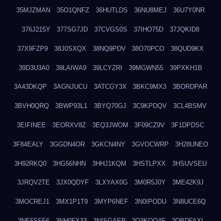
35MJZMAN
35O1QNFZ
36HUTLDS
36NU8MEJ
36U7Y0NR
376J215Y
377SG7JD
37CVGS0S
37IHO75D
37JQKID8
37X9FZP9
38J0SXQX
38NQ9PDV
38O70PCO
38QUD9KX
39D3U3A0
39LAIWA9
39LCYZRI
39MGWN55
39PXKH1B
3A43DKQP
3AGNJUCU
3ATCGY3X
3BKC9MX3
3BORDPAR
3BVH0QRQ
3BWP93L1
3BYQ70GJ
3C9KPDQV
3CL4BSMV
3EIFINEE
3EORXV8Z
3EQ3JWOM
3F09CZ9V
3F1DPDSC
3F84EALY
3GGDN4OR
3GKCN4NY
3GVOCWRP
3H28UNEO
3H92RKQ0
3HG56NHN
3HHJ1KQM
3HSTLPXX
3HSUVSEU
3JRQV2TE
3JX0QDYF
3LXYAX0G
3M0R5J0Y
3ME42K9J
3MOCREJ1
3MX1P1T9
3MYP6NEF
3N0IPODU
3N8UCE6Q
3NE5SFF6
3NH0FX33
3NISGAEP
3O3KQQ4F
3OBDFAXI