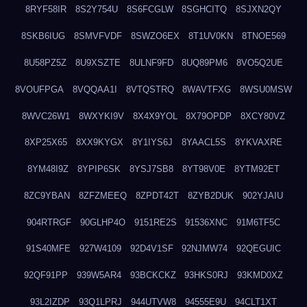
8RYF58IR
8S2Y754U
8S6FCGLW
8SGHCITQ
8SJXN2QY
8SKB6IUG
8SMVFVDF
8SWZO6EX
8T1UV0KN
8TNOE569
8U58PZ5Z
8U9XSZTE
8ULNF9FD
8UQ89PM6
8VO5Q2UE
8VOUFPGA
8VQQAA1I
8VTQSTRQ
8WAVTFXG
8WSU0MSW
8WVC26W1
8WXYKI9V
8X4X9YOL
8X79OPDP
8XCY80VZ
8XP25X65
8XX9KYGX
8Y1IYS6J
8YAACL5S
8YKVAXRE
8YM48I9Z
8YPIP6SK
8YSJ7SB8
8YT98V0E
8YTM92ET
8ZC9YBAN
8ZFZMEEQ
8ZPDT42T
8ZYB2DUK
902YJAIU
904RTRGF
90GLHP4O
9151RE2S
91536XNC
91M6TF5C
91S40MFE
927W4109
92D4V1SF
92NJMW74
92QEGUIC
92QF91PP
939W5AR4
93BCKCKZ
93HKS0RJ
93KMD0XZ
93L2IZDP
93Q1LPRJ
944UTVW8
94555E9U
94CLT1XT