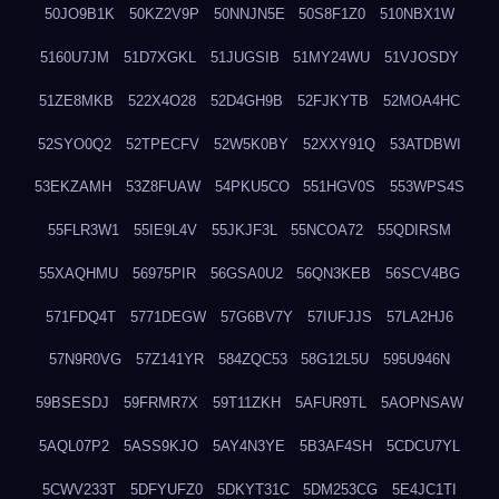
50JO9B1K
50KZ2V9P
50NNJN5E
50S8F1Z0
510NBX1W
5160U7JM
51D7XGKL
51JUGSIB
51MY24WU
51VJOSDY
51ZE8MKB
522X4O28
52D4GH9B
52FJKYTB
52MOA4HC
52SYO0Q2
52TPECFV
52W5K0BY
52XXY91Q
53ATDBWI
53EKZAMH
53Z8FUAW
54PKU5CO
551HGV0S
553WPS4S
55FLR3W1
55IE9L4V
55JKJF3L
55NCOA72
55QDIRSM
55XAQHMU
56975PIR
56GSA0U2
56QN3KEB
56SCV4BG
571FDQ4T
5771DEGW
57G6BV7Y
57IUFJJS
57LA2HJ6
57N9R0VG
57Z141YR
584ZQC53
58G12L5U
595U946N
59BSESDJ
59FRMR7X
59T11ZKH
5AFUR9TL
5AOPNSAW
5AQL07P2
5ASS9KJO
5AY4N3YE
5B3AF4SH
5CDCU7YL
5CWV233T
5DFYUFZ0
5DKYT31C
5DM253CG
5E4JC1TI