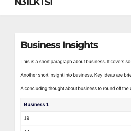
N31LKTSI
р
a
i
A
а
m
k
p
в
i
p
и
т
Business Insights
ь
This is a short paragraph about business. It covers s
Another short insight into business. Key ideas are bri
A concluding thought about business to round off the 
Business 1
19