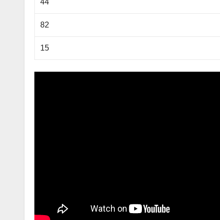
44
82
15