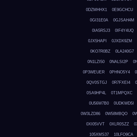
0DZMHHX1
0E9GCHCU
0GI31E0A
0GJSAH4M
0IA5RSJ3
0IF4Y4UQ
0JX5HAPI
0JXDX9ZM
0KO7R0BZ
0LA240G7
0N1LZI50
0NALSI2P
0
0P3WEUER
0PHNO5Y4
0QV0STGJ
0R7FXEI4
0SA9HP4L
0T1MPQXC
0U56W7B0
0UDKWD5I
0W3LZD86
0W58MBQO
0
0XI05VVT
0XLR0SZZ
0
105XMS37
10LFO9CA