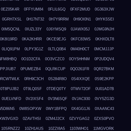
0EZ05K4R
0FFYUM84
0FLIL6GQ
0FXF2MUD
0G363XJW
0GRH7XSL
0H17NT32
0H7Y9RRM
0H9OI0N1
0HYK5SEI
0IM5QCNL
0IUZL33Y
0J6YMSQ9
0JAWX05J
0JMG9NJH
0K8I19RD
0KA2KHRR
0KCE9EJG
0KFC83WS
0KHXDLT8
0LIQ91PM
0LPY3G1Z
0LTLQ0B4
0M40H0CT
0MCMJJJP
NFM8HBQ
0O1D2CFA
0O3VCZC0
0OY5HHNM
0P2UDQV4
0PPJIUB7
0PUMEZB4
0QLRKCUP
0QO261FR
0QR27BKM
0RCWTWLK
0RH9C3CH
0S284R8O
0S4IXXQE
0S9E2KPP
0T8PUJB2
0T9LQ0SF
0TDEQ0TY
0TWV72OF
0U01AD7B
0UELVNFD
0V2IXSF4
0V3N6SQF
0VJAC930
0VY5ZG3D
W5D86N5
0W8SOPXW
0WY1BFPQ
0X4GG1J6
0XAANC43
XW3VGXD
0ZAVTHSI
0ZM4J2CX
0ZVYGAG2
0ZXS0PVO
10SRNZZ2
10ZH1AUS
10ZZI8A5
1103WHO1
11MGVORK