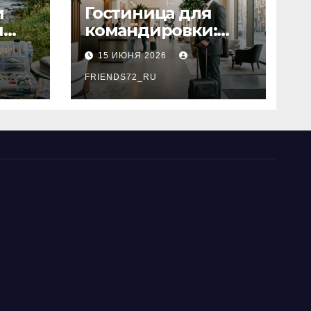
и
Гостиница для
я
командировки:
основные
15 ИЮНЯ 2026
критерии выбора
типы
FRIENDS72_RU