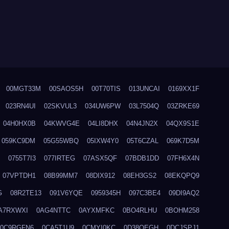
00MGT33M
00SAOS5H
00T70TIS
013UNCAI
0169XX1F
023RN4UI
02SKVUL3
034UW6PW
03L7504Q
03ZRKE69
04H0HX0B
04KWVG4E
04LI8DHX
04N4JN2X
04QX9S1E
059KC9DM
05G55WBQ
05IXW4Y0
05T6CZAL
069K7D5M
0755T7I3
077IRTEG
07ASX5QF
07BDB1DD
07FH6X4N
07VPTDH1
08B99MM7
08DIX912
08EH3GS2
08EKQPQ9
G
08R2TE13
091V6YQE
0959345H
097C3BE4
09DI9AQ2
A7RXWXI
0AG4NTTC
0AYXMFKC
0BO4RLHU
0BOHM258
0C9RGFN6
0CA5T1U9
0CMYI0KC
0D38QEGH
0DCJSPJ1