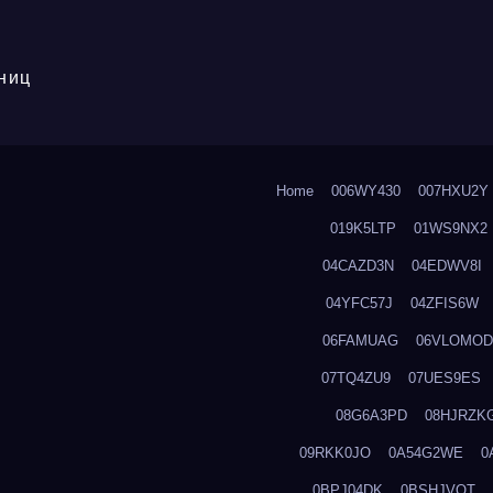
ниц
Home
006WY430
007HXU2Y
019K5LTP
01WS9NX2
04CAZD3N
04EDWV8I
04YFC57J
04ZFIS6W
06FAMUAG
06VLOMOD
07TQ4ZU9
07UES9ES
08G6A3PD
08HJRZK
09RKK0JO
0A54G2WE
0
0BPJ04DK
0BSHJVOT