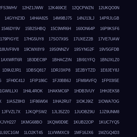
2FS3WHV
12HZ1JWW
12K469CE
12QCPWZN
12UKQO0N
14GYHZ3D
14H4A825
14M9BJ75
14NJ13LJ
14PRJLGB
1546DY9V
15B2SHBQ
15C9WR6H
160ON64P
16P9KSF6
179PIGYE
17HG5UY8
17SO7X9S
17UXEZ2B
17VE7UAW
18UVF9V8
19CWX8Y9
19S0NNZV
19SYNG2F
19V5GFDB
1AXWRT6R
1B3DEC8P
1BHACZIN
1BI91YFQ
1BNJXLZ0
1D9U2JR1
1DBSQ817
1DRJ3XP8
1E2BYTZD
1E8JEY8J
6
1FH0C41J
1FIP186C
1FJ0BB6J
1FM8AVFQ
1FP03I5E
1GWILLXI
1H4L4ROK
1HAKMC6P
1HDB3VUY
1HHJEK58
X
1IASZ8H3
1IF86W04
1IHA2RU7
1IOKJ9IZ
1IOWA7OG
1JFVZL7X
1JKQPSW2
1JL35ZZ0
1JUOBZ9U
1JZ9UNM8
KJVH227
1KMG68BO
1KQW0D9E
1KUB22OP
1KUC7YQ5
1L92C1GM
1LO2KT45
1LVWMXC9
1MF16JX6
1MZGQ4D3