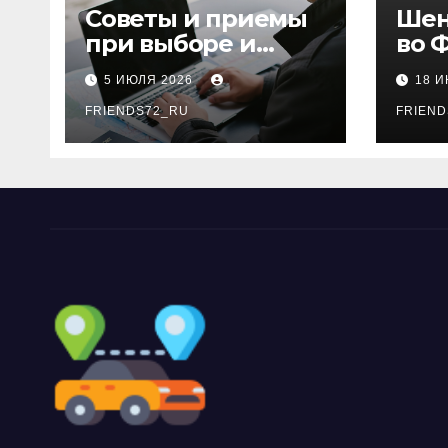
Советы и приемы
Шен
при выборе и
во 
бронировании
рос
5 ИЮЛЯ 2026
18 
авиабилетов
году
FRIENDS72_RU
дне
FRIEND
нео
док