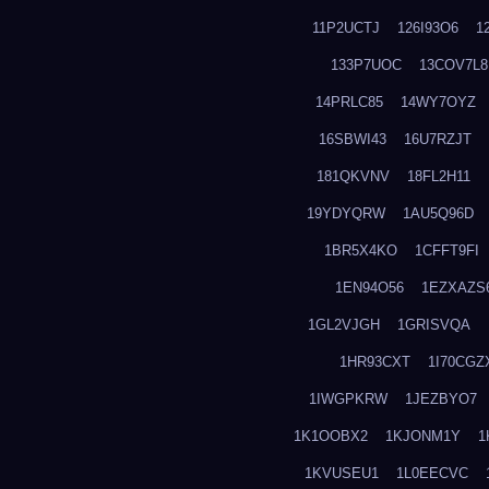
11P2UCTJ
126I93O6
1
133P7UOC
13COV7L8
14PRLC85
14WY7OYZ
16SBWI43
16U7RZJT
181QKVNV
18FL2H11
19YDYQRW
1AU5Q96D
1BR5X4KO
1CFFT9FI
1EN94O56
1EZXAZS
1GL2VJGH
1GRISVQA
1HR93CXT
1I70CGZ
1IWGPKRW
1JEZBYO7
1K1OOBX2
1KJONM1Y
1
1KVUSEU1
1L0EECVC