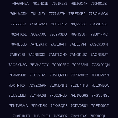
74FGRN3A
7612HD1B
7651K273
76BJGQ4F
76G4013Z
76HU4CRK
76LLJI2Y
7777M27H
77BED9B2
77BGMMG4
77S55623
77TABW20
780FZHSV
78Q29S80
78XWEZ88
792RHX5L
7939XN0C
796YV3DQ
79GHS38T
79L8YFMC
79V4EL6D
7A7B2KTK
7A7E8AHI
7AEEJVFI
7AGCKJXN
7AIBYJBI
7AJR6D3X
7AMTLOH9
7ANGKL8Z
7AOR3BJY
7AOSYN3G
7BVHAFGY
7C26C5EC
7C2S58N1
7C2XDJQN
7C4MI5MB
7CCV7IAS
7D5UQZFD
7D73WX32
7DULR9YN
7DXTFT0X
7DYZC5PF
7E0NDNH1
7EDB4H4S
7EE3M9WJ
7EUSEMEI
7EYNVZ6I
7FB2DR6D
7FE1WG6S
7FGV6NG8
7FKTW3MA
7FRYD8I9
7FX48QP3
7GDV0B8J
7GER99GF
7H8E1KTR
7H8LPLGJ
7I854907
7IAYUF4X
7IRRICQI