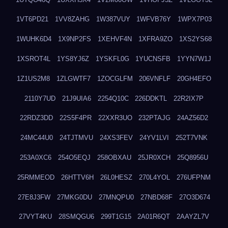
1VT6PD21
1VV8ZAHG
1W387VUY
1WFVB76Y
1WPX7P03
1WUHK6D4
1X9NP2FS
1XEHVF4N
1XFRA9ZO
1XS2YS68
1XSROT4L
1YS8YJ6Z
1YSKFL0G
1YUCNSFB
1YYN7W1J
1Z1US2M8
1ZLGWTF7
1ZOCGLFM
206VNFLF
20GH4EFO
2110Y7UD
21J9UIA6
2254Q10C
226DDKTL
22R2IX7P
22RDZ3DD
22S5F4PR
22XXR3UO
232PTAJG
24AZ56D2
24MC44U0
24TJTMVU
24XS3FEV
24YV1LVI
252T7VNK
253A0XC6
254O5EQJ
258OBXAU
25JR0XCH
25Q8956U
25RMMEOD
26HTTV6H
26L0HESZ
270L4YOL
276UFPNM
27E8J3FW
27MKG0DU
27MNQPU0
27NBD68F
27O3D674
27VYT4KU
28SMQGU6
299T1G15
2A01R6QT
2AAYZL7V