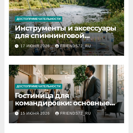
ДОСТОПРИМЕЧАТЕЛЬНОСТИ
Инструменты и аксессуары
для спиннинговой
рыбалки: назначение и
17 ИЮНЯ 2026
FRIENDS72_RU
типы
ДОСТОПРИМЕЧАТЕЛЬНОСТИ
Гостиница для
командировки: основные
критерии выбора
15 ИЮНЯ 2026
FRIENDS72_RU