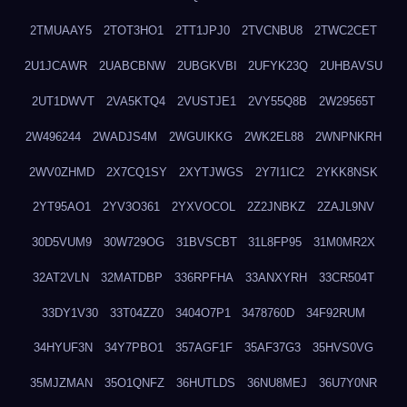
2TMUAAY5
2TOT3HO1
2TT1JPJ0
2TVCNBU8
2TWC2CET
2U1JCAWR
2UABCBNW
2UBGKVBI
2UFYK23Q
2UHBAVSU
2UT1DWVT
2VA5KTQ4
2VUSTJE1
2VY55Q8B
2W29565T
2W496244
2WADJS4M
2WGUIKKG
2WK2EL88
2WNPNKRH
2WV0ZHMD
2X7CQ1SY
2XYTJWGS
2Y7I1IC2
2YKK8NSK
2YT95AO1
2YV3O361
2YXVOCOL
2Z2JNBKZ
2ZAJL9NV
30D5VUM9
30W729OG
31BVSCBT
31L8FP95
31M0MR2X
32AT2VLN
32MATDBP
336RPFHA
33ANXYRH
33CR504T
33DY1V30
33T04ZZ0
3404O7P1
3478760D
34F92RUM
34HYUF3N
34Y7PBO1
357AGF1F
35AF37G3
35HVS0VG
35MJZMAN
35O1QNFZ
36HUTLDS
36NU8MEJ
36U7Y0NR