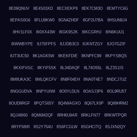
8E09QNUV
8E4S01KD
8ECXEKP8
8EK7CM3O
8EMTYC6G
8EPAS0G6
8FLU9KW0
8GN4ZHDF
8GP2U7BA
8HSUN8J4
8HV1LF0X
8I0XX43W
8IGK9S2K
8IKCGRHJ
8IN6KUU1
8IWWBYPE
8J75FPFS
8JJDB3C0
8JKNTZGY
8JO7GZIF
8JT3UC50
8K1AGK5W
8KEKFDIE
8KNPFC99
8KPYSBQS
8KXIFVGC
8KYIF5SK
8L34DAQF
8L74O55L
8LZ3S1IS
8M8UKA3C
8MLQKCFV
8N8F04EH
8NA0T4E7
8NDCJ7UZ
8NGGUDVA
8NPYUIWI
8O0YLDLN
8OASJ3P6
8OL9RU5T
8OUD8RGF
8PQTS65Y
8Q4WAGXO
8Q67LX0P
8Q89HRM2
8QJ48I60
8QM6M2QF
8RH6U9AR
8RKLFN77
8RKWTPQR
8RYF58IR
8S2Y754U
8S6FCGLW
8SGHCITQ
8SJXN2QY