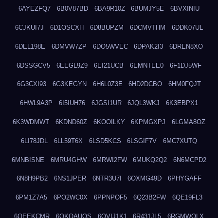
6AYEZFQ7
6B0V87BD
6BA9R10Z
6BUMJY5E
6BVXINIU
6CJKUI7J
6D1OSCXH
6D8BUPZM
6DCMVTHM
6DDK07UL
6DEL198E
6DMVW7ZP
6DO5WVEC
6DPAK2I3
6DREN8XO
6DSSGCV5
6EEGL9Z9
6EI21UCB
6EMNTEE0
6F1DJ5WF
6G3CXI93
6G3KEGYN
6H6L0Z3E
6HD2DCBO
6HM0FQJT
6HWL9A3P
6I5IUH76
6JGSI1UR
6JQL3WKJ
6K3EBPX1
6K3WDMWT
6KDND60Z
6KOOILKY
6KPMGXPJ
6LGMA8OZ
6LI78JDL
6LL59T6X
6LSD5KCS
6LSGIF7V
6MC7XUTQ
6MNBISNE
6MRU4GHW
6MRWI2FW
6MUKQ2Q2
6N6MCPD2
6N8H9PB2
6NS1JPER
6NTR3U7I
6OXMG49D
6PHYGAFF
6PM1Z7A5
6PO2WC0X
6PPNPOF5
6Q23B2FW
6QE19FL3
6QEEKCMR
6QKOAUOS
6QVIJ1K1
6R431JL5
6RGMWOLX