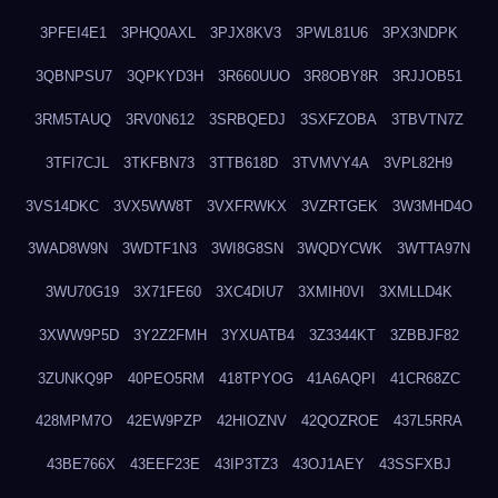
3PFEI4E1
3PHQ0AXL
3PJX8KV3
3PWL81U6
3PX3NDPK
3QBNPSU7
3QPKYD3H
3R660UUO
3R8OBY8R
3RJJOB51
3RM5TAUQ
3RV0N612
3SRBQEDJ
3SXFZOBA
3TBVTN7Z
3TFI7CJL
3TKFBN73
3TTB618D
3TVMVY4A
3VPL82H9
3VS14DKC
3VX5WW8T
3VXFRWKX
3VZRTGEK
3W3MHD4O
3WAD8W9N
3WDTF1N3
3WI8G8SN
3WQDYCWK
3WTTA97N
3WU70G19
3X71FE60
3XC4DIU7
3XMIH0VI
3XMLLD4K
3XWW9P5D
3Y2Z2FMH
3YXUATB4
3Z3344KT
3ZBBJF82
3ZUNKQ9P
40PEO5RM
418TPYOG
41A6AQPI
41CR68ZC
428MPM7O
42EW9PZP
42HIOZNV
42QOZROE
437L5RRA
43BE766X
43EEF23E
43IP3TZ3
43OJ1AEY
43SSFXBJ