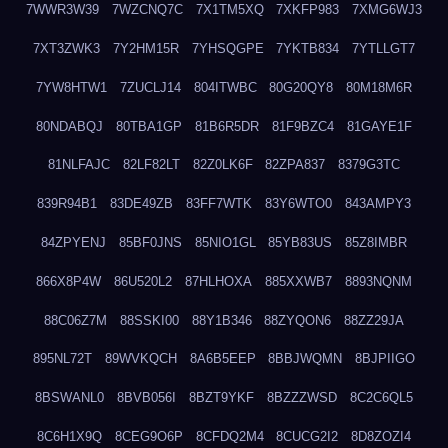
7WWR3W39
7WZCNQ7C
7X1TM5XQ
7XKFP983
7XMG6WJ3
7XT3ZWK3
7Y2HM15R
7YHSQGPE
7YKTB834
7YTLLGT7
7YW8HTW1
7ZUCLJ14
804ITWBC
80G20QY8
80M18M6R
80NDABQJ
80TBA1GP
81B6R5DR
81F9BZC4
81GAYE1F
81NLFAJC
82LF82LT
82Z0LK6F
82ZPA837
8379G3TC
839R94B1
83DE49ZB
83FF7WTK
83Y6WTO0
843AMPY3
84ZPYENJ
85BF0JNS
85NIO1GL
85YB83US
85Z8IMBR
866X8P4W
86U520L2
87HLHOXA
885XXWB7
8893NQNM
88C06Z7M
88SSKI00
88Y1B346
88ZYQON6
88ZZ29JA
895NL72T
89WVKQCH
8A6B5EEP
8BBJWQMN
8BJPIIGO
8BSWANL0
8BVB056I
8BZT9YKF
8BZZZWSD
8C2C6QL5
8C6H1X9Q
8CEG9O6P
8CFDQ2M4
8CUCG2I2
8D8ZOZI4