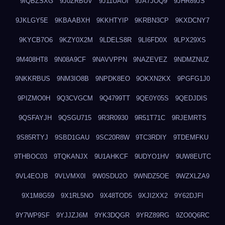
9IQBZSXG
9J0ZRBUV
9J11UAOI
9JA7JOQ9
9JHR89JS
9JKLGY5E
9KBAABXH
9KKHTYIP
9KRBN3CP
9KXDCNY7
9KYCB7O6
9KZY0X2M
9LDELS8R
9LI6FD0X
9LPX29XS
9M408HT8
9N08A9CF
9NAVVPPN
9NAZEVEZ
9NDMZNUZ
9NKKRBUS
9NM3IO8B
9NPDK8EO
9OKXN2KX
9PGFG1J0
9PIZMO0H
9Q3CVGCM
9Q4799TT
9QE0Y05S
9QEDJDIS
9QSFAYJH
9QSGU715
9R3R0930
9R51T71C
9RJEMRTS
9S85RTYJ
9SBD1GAU
9SC20R8W
9TC3RDIY
9TDEMFKU
9THBOC03
9TQKANJX
9U1AHKCF
9UDYO1HV
9UW8EUTC
9VL4EOJB
9VLVMX0I
9W0SDU2O
9WNDZ5OE
9WZXLZA9
9X1M8G59
9X1RL5NO
9X48TOD5
9XJI2XX2
9Y62DJFI
9Y7WP9SF
9YJJZJ6M
9YK3DQGR
9YRZ89RG
9ZO0Q6RC