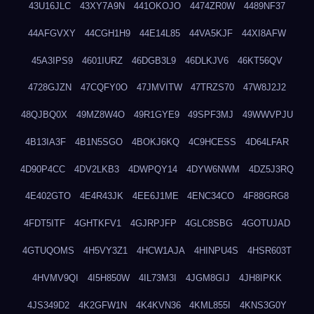
43U16JLC
43XY7A9N
441OKOJO
4474ZR0W
4489NF37
44AFGVXY
44CGH1H9
44E14L85
44VA5KJF
44XI8AFW
45A3IPS9
4601IURZ
46DGB3L9
46DLKJV6
46KT56QV
4728GJZN
47CQFY0O
47JMVITW
47TRZS70
47W8J2J2
48QJBQ0X
49MZ8W4O
49R1GYE9
49SPF3MJ
49WWVPJU
4B13IA3F
4B1N5SGO
4BOKJ6KQ
4C9HCESS
4D64LFAR
4D90P4CC
4DV2LKB3
4DWPQY14
4DYW6NWM
4DZ5J3RQ
4E402GTO
4E4R43JK
4EE6J1ME
4ENC34CO
4F88GRG8
4FDT5ITF
4GHTKFV1
4GJRPJFP
4GLC8SBG
4GOTUJAD
4GTUQOMS
4H5VY3Z1
4HCW1AJA
4HINPU4S
4HSR603T
4HVMV9QI
4I5H850W
4IL73M3I
4JGM8GIJ
4JH8IPKK
4JS349D2
4K2GFW1N
4K4KVN36
4KML855I
4KNS3G0Y