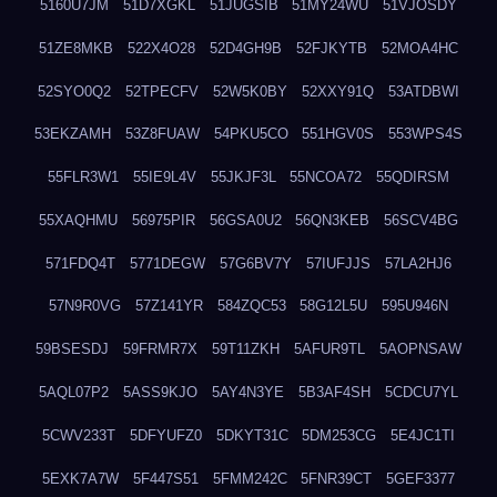
5160U7JM
51D7XGKL
51JUGSIB
51MY24WU
51VJOSDY
51ZE8MKB
522X4O28
52D4GH9B
52FJKYTB
52MOA4HC
52SYO0Q2
52TPECFV
52W5K0BY
52XXY91Q
53ATDBWI
53EKZAMH
53Z8FUAW
54PKU5CO
551HGV0S
553WPS4S
55FLR3W1
55IE9L4V
55JKJF3L
55NCOA72
55QDIRSM
55XAQHMU
56975PIR
56GSA0U2
56QN3KEB
56SCV4BG
571FDQ4T
5771DEGW
57G6BV7Y
57IUFJJS
57LA2HJ6
57N9R0VG
57Z141YR
584ZQC53
58G12L5U
595U946N
59BSESDJ
59FRMR7X
59T11ZKH
5AFUR9TL
5AOPNSAW
5AQL07P2
5ASS9KJO
5AY4N3YE
5B3AF4SH
5CDCU7YL
5CWV233T
5DFYUFZ0
5DKYT31C
5DM253CG
5E4JC1TI
5EXK7A7W
5F447S51
5FMM242C
5FNR39CT
5GEF3377