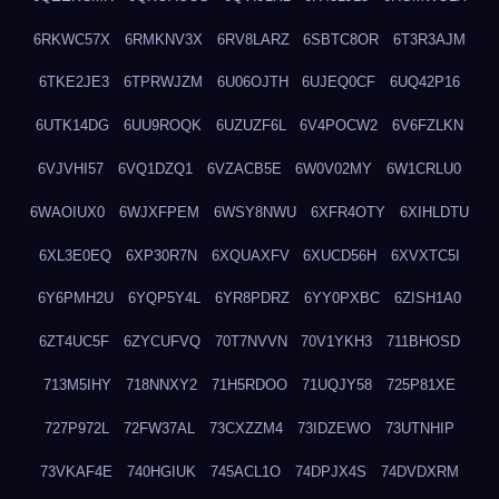
6RKWC57X
6RMKNV3X
6RV8LARZ
6SBTC8OR
6T3R3AJM
6TKE2JE3
6TPRWJZM
6U06OJTH
6UJEQ0CF
6UQ42P16
6UTK14DG
6UU9ROQK
6UZUZF6L
6V4POCW2
6V6FZLKN
6VJVHI57
6VQ1DZQ1
6VZACB5E
6W0V02MY
6W1CRLU0
6WAOIUX0
6WJXFPEM
6WSY8NWU
6XFR4OTY
6XIHLDTU
6XL3E0EQ
6XP30R7N
6XQUAXFV
6XUCD56H
6XVXTC5I
6Y6PMH2U
6YQP5Y4L
6YR8PDRZ
6YY0PXBC
6ZISH1A0
6ZT4UC5F
6ZYCUFVQ
70T7NVVN
70V1YKH3
711BHOSD
713M5IHY
718NNXY2
71H5RDOO
71UQJY58
725P81XE
727P972L
72FW37AL
73CXZZM4
73IDZEWO
73UTNHIP
73VKAF4E
740HGIUK
745ACL1O
74DPJX4S
74DVDXRM