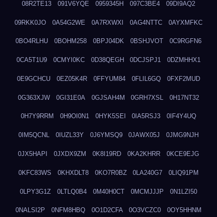
08R2TE13
091V6YQE
0959345H
097C3BE4
09DI9AQ2
09RKK0JO
0A54G2WE
0A7RXWXI
0AG4NTTC
0AYXMFKC
0BO4RLHU
0BOHM258
0BPJ04DK
0BSHJVOT
0C9RGFN6
0CA5T1U9
0CMYI0KC
0D38QEGH
0DCJSPJ1
0DZMHHX1
0E9GCHCU
0EZ05K4R
0FFYUM84
0FLIL6GQ
0FXF2MUD
0G363XJW
0GI31E0A
0GJSAH4M
0GRH7XSL
0H17NT32
0H7Y9RRM
0H9OI0N1
0HYK5SEI
0IA5RSJ3
0IF4Y4UQ
0IM5QCNL
0IUZL33Y
0J6YMSQ9
0JAWX05J
0JMG9NJH
0JX5HAPI
0JXDX9ZM
0K8I19RD
0KA2KHRR
0KCE9EJG
0KFC83WS
0KHXDLT8
0KO7R0BZ
0LA240G7
0LIQ91PM
0LPY3G1Z
0LTLQ0B4
0M40H0CT
0MCMJJJP
0N1LZI50
0NALSI2P
0NFM8HBQ
0O1D2CFA
0O3VCZC0
0OY5HHNM