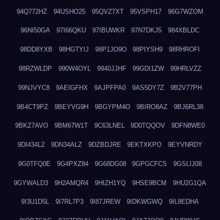
94Q772HZ
94USHO25
95QVZ7XT
95VSPH17
96G7WZOM
96NI50GA
97I66QKU
97IBUWKR
97N7DKJ5
984XBLDC
98DD8YXB
98HGTYIJ
98P1JO9O
98PIYSH9
98RHROFI
98RZWLDP
990W4OYL
9940JJHF
99GDI1ZW
99HRLVZZ
99NJVYC8
9AEIGFHX
9AJPFPA0
9AS5DY7Z
9B2V77PH
9B4CT9PZ
9BEYVG9H
9BGYPM4O
9BIRO8AZ
9BJ6RL38
9BKZ7AVO
9BM67W1T
9C63LNEL
9D0TQQOV
9DFN8WE0
9DI434L2
9DN34ALZ
9DZBDJRE
9EKTXKPO
9EYVNRDY
9G0TFQ0E
9G4PXZ84
9G68DG08
9GPGCFCS
9GSLIJ08
9GYWALD3
9H2AMQR4
9HIZH1YQ
9HSE9BCM
9HU2G1QA
9I3U1D5L
9I7RL7P3
9I87JREW
9IDKWGWQ
9IL8EDHA