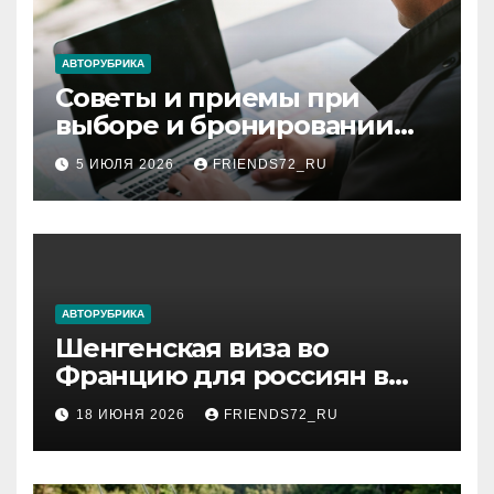
АВТОРУБРИКА
Советы и приемы при
выборе и бронировании
авиабилетов
5 ИЮЛЯ 2026
FRIENDS72_RU
АВТОРУБРИКА
Шенгенская виза во
Францию для россиян в
2026 году: сроки от 3 дней
18 ИЮНЯ 2026
FRIENDS72_RU
и список необходимых
документов