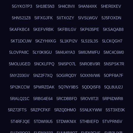
5GYKO7P3
5H18E5N3
5H4C8VII
5HANI4XK
5HER0XEV
5HNS21Z8
5IFXGJFK
5IITXOZY
5IVSLWGV
5J5FOXDN
5KAFKBC4
5KEFVRBK
5KFBILGV
5KP635PE
5KSAQAB8
5KT1DCUW
5KZYHXKG
5L1KPI2V
5L515L3S
5LCKQGH7
5LOVPA8C
5LY0K9GU
5M4U4YA3
5M8JMWFU
5MC4C6M0
5MOLUGED
5NCKLFPQ
5NI5PO7L
5NROBV9R
5NSPSK7R
5NYZ03GV
5NZ2F7XQ
5OGIRQDY
5OIXNVW6
5OPF8A7F
5PI2KCCW
5PMRZDAK
5Q7NY9BS
5QDQI5F8
5QL8UU2J
5RALQ21C
5RBG4E64
5RCDBBFD
5ROV8T2I
5RP6DWR8
5RZ72FTS
5RZPCFKF
5RZQDHMO
5SNLKYWW
5ST3XE0K
5T4RFJQE
5TDWI9U5
5TDWKNIX
5THBIEFD
5TVPRN5V