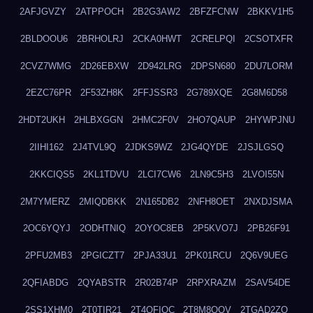
2AFJGVZY
2ATPPOCH
2B2G3AW2
2BFZFCNW
2BKKV1H5
2BLDOOU6
2BRHOLRJ
2CKA0HWT
2CRELPQI
2CSOTXFR
2CVZ7WMG
2D26EBXW
2D942LRG
2DPSN680
2DU7LORM
2EZC76PR
2F53ZH8K
2FFJSSR3
2G789XQE
2G8M6D58
2HDT2UKH
2HLBXGGN
2HMC2F0V
2HO7QAUP
2HYWPJNU
2IIHI162
2J4TVL9Q
2JDKS9WZ
2JG4QYDE
2JSJLGSQ
2KKCIQS5
2KL1TDVU
2LCI7CW6
2LN9C5H3
2LVOI55N
2M7YMERZ
2MIQDBKK
2N165DB2
2NFH8OET
2NXDJSMA
2OC6YQYJ
2ODHTNIQ
2OYOC8EB
2P5KVO7J
2PB26F91
2PFU2MB3
2PGICZT7
2PJA33U1
2PK01RCU
2Q6V9UEG
2QFIABDG
2QYABSTR
2R02B74P
2RPXRAZM
2SAV54DE
2SS1XHM0
2T0TIR21
2T4QFIOC
2T8M8OOV
2TGAD2ZO