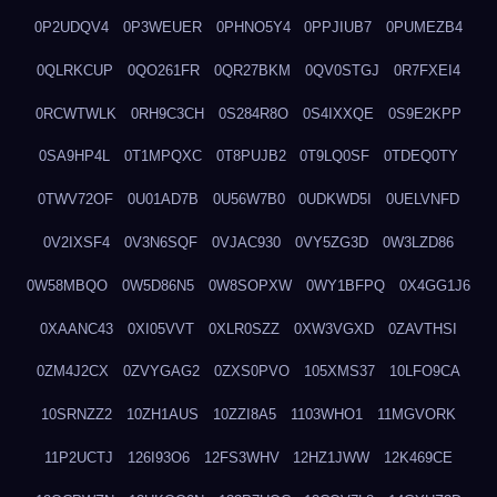
0P2UDQV4
0P3WEUER
0PHNO5Y4
0PPJIUB7
0PUMEZB4
0QLRKCUP
0QO261FR
0QR27BKM
0QV0STGJ
0R7FXEI4
0RCWTWLK
0RH9C3CH
0S284R8O
0S4IXXQE
0S9E2KPP
0SA9HP4L
0T1MPQXC
0T8PUJB2
0T9LQ0SF
0TDEQ0TY
0TWV72OF
0U01AD7B
0U56W7B0
0UDKWD5I
0UELVNFD
0V2IXSF4
0V3N6SQF
0VJAC930
0VY5ZG3D
0W3LZD86
0W58MBQO
0W5D86N5
0W8SOPXW
0WY1BFPQ
0X4GG1J6
0XAANC43
0XI05VVT
0XLR0SZZ
0XW3VGXD
0ZAVTHSI
0ZM4J2CX
0ZVYGAG2
0ZXS0PVO
105XMS37
10LFO9CA
10SRNZZ2
10ZH1AUS
10ZZI8A5
1103WHO1
11MGVORK
11P2UCTJ
126I93O6
12FS3WHV
12HZ1JWW
12K469CE