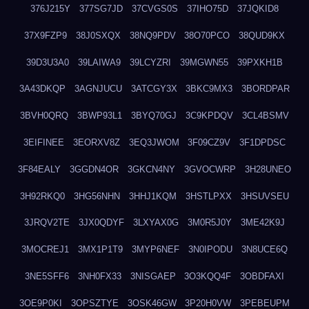
376J215Y
377SG7JD
37CVGS0S
37IHO75D
37JQKID8
37X9FZP9
38J0SXQX
38NQ9PDV
38O70PCO
38QUD9KX
39D3U3A0
39LAIWA9
39LCYZRI
39MGWN55
39PXKH1B
3A43DKQP
3AGNJUCU
3ATCGY3X
3BKC9MX3
3BORDPAR
3BVH0QRQ
3BWP93L1
3BYQ70GJ
3C9KPDQV
3CL4BSMV
3EIFINEE
3EORXV8Z
3EQ3JWOM
3F09CZ9V
3F1DPDSC
3F84EALY
3GGDN4OR
3GKCN4NY
3GVOCWRP
3H28UNEO
3H92RKQ0
3HG56NHN
3HHJ1KQM
3HSTLPXX
3HSUVSEU
3JRQV2TE
3JX0QDYF
3LXYAX0G
3M0R5J0Y
3ME42K9J
3MOCREJ1
3MX1P1T9
3MYP6NEF
3N0IPODU
3N8UCE6Q
3NE5SFF6
3NH0FX33
3NISGAEP
3O3KQQ4F
3OBDFAXI
3OE9P0KI
3OPSZTYE
3OSK46GW
3P20H0VW
3PEBEUPM