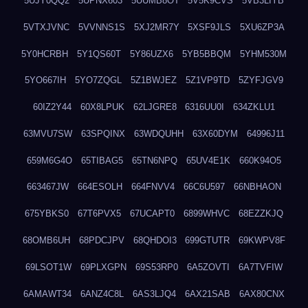
5UJY0QQ2
5UPNX603
5UUMB8OT
5V5K9CVS
5VB3LIYB
5VTXJVNC
5VVNNS1S
5XJ2MR7Y
5XSF9JLS
5XU6ZP3A
5Y0HCRBH
5Y1QS60T
5Y86UZX6
5YB5BBQM
5YHM530M
5YO667IH
5YO7ZQGL
5Z1BWJEZ
5Z1VP9TD
5ZYFJGV9
60IZ2Y44
60X8LPUK
62LJGRE8
6316UU0I
634ZKLU1
63MVU7SW
63SPQINX
63WDQUHH
63X60DYM
64996J11
659M6G4O
65TIBAG5
65TN6NPQ
65UV4E1K
660K94O5
663467JW
664ESOLH
664FNVV4
66C6U597
66NBHAON
675YBKS0
67T6PVX5
67UCAPT0
6899WHVC
68EZZKJQ
68OMB6UH
68PDCJPV
68QHDOI3
699GTUTR
69KWPV8F
69LSOT1W
69PLXGPN
69S53RP0
6A5ZOVTI
6A7TVFIW
6AMAWT34
6ANZ4C8L
6AS3LJQ4
6AX21SAB
6AX80CNX