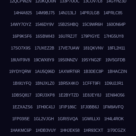
12QCPWZN
12UKQO0N
133P7UOC
13COV7L8
14GYHZ3D
14H4A825
14M9BJ75
14NJ13LJ
14PRJLGB
14PRLC85
14WY7OYZ
1546DY9V
15B2SHBQ
15C9WR6H
160ON64P
16P9KSF6
16SBWI43
16U7RZJT
179PIGYE
17HG5UY8
17SO7X9S
17UXEZ2B
17VE7UAW
181QKVNV
18FL2H11
18UVF9V8
19CWX8Y9
19S0NNZV
19SYNG2F
19V5GFDB
19YDYQRW
1AU5Q96D
1AXWRT6R
1B3DEC8P
1BHACZIN
1BI91YFQ
1BNJXLZ0
1BR5X4KO
1CFFT9FI
1D9U2JR1
1DBSQ817
1DRJ3XP8
1E2BYTZD
1E8JEY8J
1EN94O56
1EZXAZS6
1FH0C41J
1FIP186C
1FJ0BB6J
1FM8AVFQ
1FP03I5E
1GL2VJGH
1GRISVQA
1GWILLXI
1H4L4ROK
1HAKMC6P
1HDB3VUY
1HHJEK58
1HR93CXT
1I70CGZX