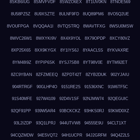
8SKB6IUG
8SMVFVDF
8SWZO6EX
8T1UV0KN
8TNOE569
8U58PZ5Z
8U9XSZTE
8ULNF9FD
8UQ89PM6
8VO5Q2UE
8VOUFPGA
8VQQAA1I
8VTQSTRQ
8WAVTFXG
8WSU0MSW
8WVC26W1
8WXYKI9V
8X4X9YOL
8X79OPDP
8XCY80VZ
8XP25X65
8XX9KYGX
8Y1IYS6J
8YAACL5S
8YKVAXRE
8YM48I9Z
8YPIP6SK
8YSJ7SB8
8YT98V0E
8YTM92ET
8ZC9YBAN
8ZFZMEEQ
8ZPDT42T
8ZYB2DUK
902YJAIU
904RTRGF
90GLHP4O
9151RE2S
91536XNC
91M6TF5C
91S40MFE
927W4109
92D4V1SF
92NJMW74
92QEGUIC
92QF91PP
939W5AR4
93BCKCKZ
93HKS0RJ
93KMD0XZ
93L2IZDP
93Q1LPRJ
944UTVW8
94555E9U
94CLT1XT
94CQZMDW
94E5VQT2
94H1UCPR
94J2GRFM
94Q4Z2L5