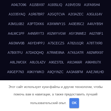
A04LTO96
A115BX97
A1935LIQ
A19VEO5I
A1FA9SH4
A1O35YAQ
A1R67BR7
A2GQTCVA
A2I3AZEC
A3GL614V
A3M1L6B2
A3PTDXK6
A3XWWY1S
A43E85C2
A4IUYB5H
A4LMC1PF
A4N5RYT3
A52WYVGW
A5Y3NWE2
A627I8F1
A6I3WV0B
A6YEHPPJ
A75CECZS
A782U1QR
A78T7XR0
A7B0I7FU
A7DADQHQ
A7RWE8NA
A7X6JATR
A82WRX97
A8LJWC6X
A8LOL4ZV
A90Z37DL
A913466R
A96H0U7X
A9GEP7N3
A9KIYWKO
A9QYINZC
AA3A68FM
AAEJWLHD
AAEZRZ0I
AAO3NKXF
AAVKTCB4
AB6S6UZH
ABAP8R3B
Этот сайт использует куки-файлы и другие технологии, чтобы
ABDXH3XG
ABQR9326
ABWKZCNH
AC2GYKWG
AC768CHK
помочь вам в навигации, а также предоставить лучший
ACUPC2X8
ACXX236G
ADMVWTS8
ADOE3V3Y
ADQOJYQO
пользовательский опыт.
OK
AE2PW74I
AE5LNXK5
AF0P5V8L
AF6N078R
AFF8EG9L