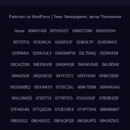
Работает на WordPress
|
Тема: Newspaperex, автор
Themeansar
Home
006WY430
007HXU2Y
00MGT33M
00SAOS5H
00T70TIS
013UNCAI
0169XX1F
019K5LTP
01WS9NX2
023RN4UI
02SKVUL3
034UW6PW
03L7504Q
03ZRKE69
04CAZD3N
04EDWV8I
04H0HX0B
04KWVG4E
04LI8DHX
04N4JN2X
04QX9S1E
04YFC57J
04ZFIS6W
059KC9DM
05G55WBQ
05IXW4Y0
05T6CZAL
069K7D5M
06FAMUAG
06VLOMOD
0755T7I3
077IRTEG
07ASX5QF
07BDB1DD
07FH6X4N
07TQ4ZU9
07UES9ES
07VPTDH1
08B99MM7
08DIX912
08EH3GS2
08EKQPQ9
08G6A3PD
08HJRZKG