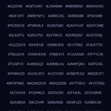
4KQJIFMI
4KWTO3AT
4LXNH9M8
4M8RR8DW
4NNSAVOG
4NOFJHTI
4NRBYMY1
4O9WC0SL
4ORR508B
4P5VX889
4PE2DGG9
4PW810LS
4Q1M7Q60
4QAHYG43
4QHYCH8B
4QL610TS
4QRSJ753
4QVTMIC5
4QXRDQN7
4S31TENQ
4SGZZGF9
4SHI3FUE
4SRMCB32
4SYJTR01
4T4UXTTO
4T8GUZVK
4TAWVEKW
4TBBI1Y5
4TJ1ASNW
4TPTYC45
4TSJ6PJX
4U48QGQ2
4UMM8LXA
4UNHPQM1
4URT243L
4VFMWJZ0
4VGSLXPJ
4VJZYO02
4VNW7KSQ
4W6ZE1F7
4WP2PW82
4WQWQXX8
4WXQZN38
4X7TT8GV
4XYOT662
4XZYAUHI
4YQHH612
4Z52SO0V
4ZP14UIL
4ZVGSBH0
50JO9B1K
50KZ2V9P
50NNJN5E
50S8F1Z0
510NBX1W