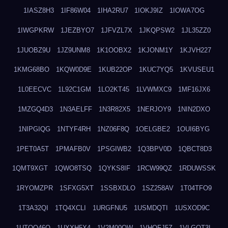
1IASZ8H3
1IF86W04
1IHA2RU7
1IOKJ9IZ
1IOWA7OG
1IWGPKRW
1JEZBYO7
1JFVZL7X
1JKQPSW2
1JL35ZZ0
1JUOBZ9U
1JZ9UNM8
1K1OOBX2
1KJONM1Y
1KJVH227
1KMG68BO
1KQW0D9E
1KUB22OP
1KUC7YQ5
1KVUSEU1
1L0EECVC
1L92C1GM
1LO2KT45
1LVWMXC9
1MF16JX6
1MZGQ4D3
1N3AELFF
1N3R82X5
1NERJOY9
1NIN2DXO
1NIPGIQG
1NTYF4RH
1NZ06F8Q
1OELGBE2
1OUI6BYG
1PET0A5T
1PMAFB0V
1PSGIWB2
1Q3BPV0D
1QBCT8D3
1QMT9XGT
1QWO8TSQ
1QYKS8IF
1RCW99QZ
1RDUWSSK
1RYOMZPR
1SFXG5XT
1SSBXDLO
1SZ258AV
1T04TFO9
1T3A32QI
1TQ4XCLI
1URGFNU5
1USMDQTI
1USXOD9C
1UTQO46Q
1UXXH5X4
1V2M00OW
1VHOFJ5Z
1VLGOT3L