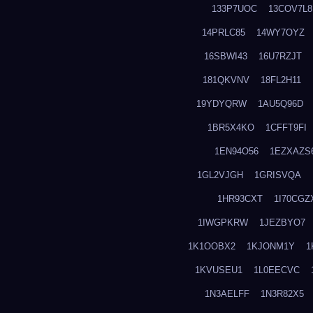
133P7UOC
13COV7L8
14PRLC85
14WY7OYZ
16SBWI43
16U7RZJT
181QKVNV
18FL2H11
19YDYQRW
1AU5Q96D
1BR5X4KO
1CFFT9FI
1EN94O56
1EZXAZS
1GL2VJGH
1GRISVQA
1HR93CXT
1I70CGZ
1IWGPKRW
1JEZBYO7
1K1OOBX2
1KJONM1Y
1
1KVUSEU1
1L0EECVC
1N3AELFF
1N3R82X5