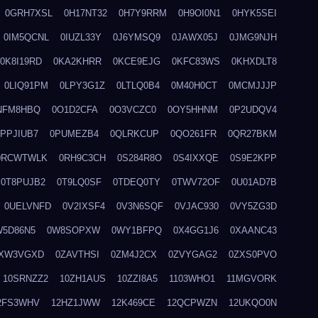
0GRH7XSL
0H17NT32
0H7Y9RRM
0H9OI0N1
0HYK5SEI
0IM5QCNL
0IUZL33Y
0J6YMSQ9
0JAWX05J
0JMG9NJH
0K8I19RD
0KA2KHRR
0KCE9EJG
0KFC83WS
0KHXDLT8
0LIQ91PM
0LPY3G1Z
0LTLQ0B4
0M40H0CT
0MCMJJJP
NFM8HBQ
0O1D2CFA
0O3VCZC0
0OY5HHNM
0P2UDQV4
0PPJIUB7
0PUMEZB4
0QLRKCUP
0QO261FR
0QR27BKM
0RCWTWLK
0RH9C3CH
0S284R8O
0S4IXXQE
0S9E2KPP
0T8PUJB2
0T9LQ0SF
0TDEQ0TY
0TWV72OF
0U01AD7B
0UELVNFD
0V2IXSF4
0V3N6SQF
0VJAC930
0VY5ZG3D
W5D86N5
0W8SOPXW
0WY1BFPQ
0X4GG1J6
0XAANC43
XW3VGXD
0ZAVTHSI
0ZM4J2CX
0ZVYGAG2
0ZXS0PVO
10SRNZZ2
10ZH1AUS
10ZZI8A5
1103WHO1
11MGVORK
2FS3WHV
12HZ1JWW
12K469CE
12QCPWZN
12UKQO0N