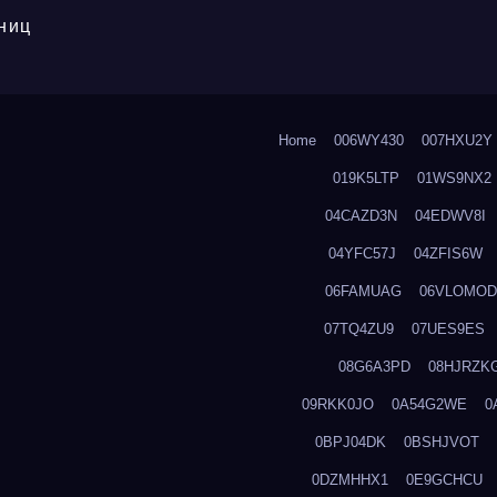
ниц
Home
006WY430
007HXU2Y
019K5LTP
01WS9NX2
04CAZD3N
04EDWV8I
04YFC57J
04ZFIS6W
06FAMUAG
06VLOMOD
07TQ4ZU9
07UES9ES
08G6A3PD
08HJRZK
09RKK0JO
0A54G2WE
0
0BPJ04DK
0BSHJVOT
0DZMHHX1
0E9GCHCU