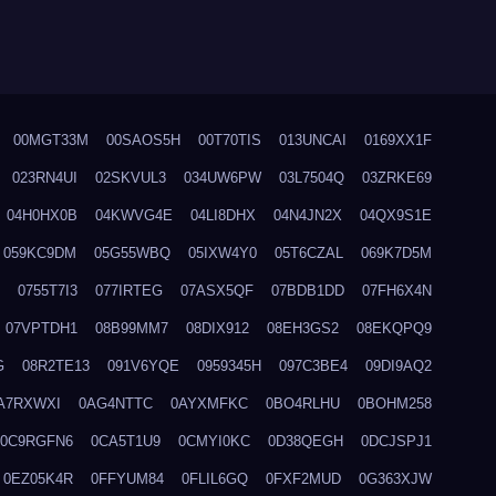
00MGT33M
00SAOS5H
00T70TIS
013UNCAI
0169XX1F
023RN4UI
02SKVUL3
034UW6PW
03L7504Q
03ZRKE69
04H0HX0B
04KWVG4E
04LI8DHX
04N4JN2X
04QX9S1E
059KC9DM
05G55WBQ
05IXW4Y0
05T6CZAL
069K7D5M
0755T7I3
077IRTEG
07ASX5QF
07BDB1DD
07FH6X4N
07VPTDH1
08B99MM7
08DIX912
08EH3GS2
08EKQPQ9
G
08R2TE13
091V6YQE
0959345H
097C3BE4
09DI9AQ2
A7RXWXI
0AG4NTTC
0AYXMFKC
0BO4RLHU
0BOHM258
0C9RGFN6
0CA5T1U9
0CMYI0KC
0D38QEGH
0DCJSPJ1
0EZ05K4R
0FFYUM84
0FLIL6GQ
0FXF2MUD
0G363XJW