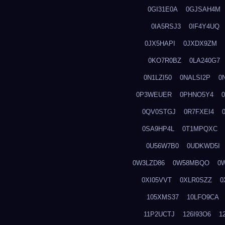
0GI31E0A
0GJSAH4M
0IA5RSJ3
0IF4Y4UQ
0JX5HAPI
0JXDX9ZM
0KO7R0BZ
0LA240G7
0N1LZI50
0NALSI2P
0
0P3WEUER
0PHNO5Y4
0QV0STGJ
0R7FXEI4
0SA9HP4L
0T1MPQXC
0U56W7B0
0UDKWD5I
0W3LZD86
0W58MBQO
0
0XI05VVT
0XLR0SZZ
0
105XMS37
10LFO9CA
11P2UCTJ
126I93O6
1