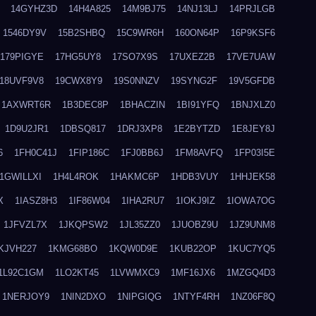
14GYHZ3D
14H4A825
14M9BJ75
14NJ13LJ
14PRJLGB
1546DY9V
15B2SHBQ
15C9WR6H
160ON64P
16P9KSF6
179PIGYE
17HG5UY8
17SO7X9S
17UXEZ2B
17VE7UAW
18UVF9V8
19CWX8Y9
19S0NNZV
19SYNG2F
19V5GFDB
1AXWRT6R
1B3DEC8P
1BHACZIN
1BI91YFQ
1BNJXLZ0
1D9U2JR1
1DBSQ817
1DRJ3XP8
1E2BYTZD
1E8JEY8J
6
1FH0C41J
1FIP186C
1FJ0BB6J
1FM8AVFQ
1FP03I5E
1GWILLXI
1H4L4ROK
1HAKMC6P
1HDB3VUY
1HHJEK58
X
1IASZ8H3
1IF86W04
1IHA2RU7
1IOKJ9IZ
1IOWA7OG
1JFVZL7X
1JKQPSW2
1JL35ZZ0
1JUOBZ9U
1JZ9UNM8
KJVH227
1KMG68BO
1KQW0D9E
1KUB22OP
1KUC7YQ5
1L92C1GM
1LO2KT45
1LVWMXC9
1MF16JX6
1MZGQ4D3
1NERJOY9
1NIN2DXO
1NIPGIQG
1NTYF4RH
1NZ06F8Q