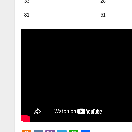
33
28
81
51