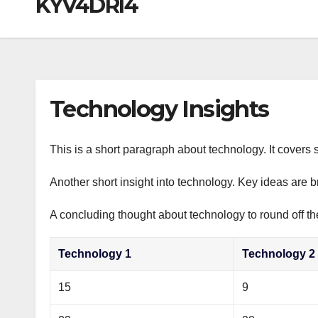
KYV4DRI4
р
a
i
A
а
m
k
p
в
i
p
и
т
Technology Insights
ь
This is a short paragraph about technology. It covers 
Another short insight into technology. Key ideas are b
A concluding thought about technology to round off th
Technology 1
Technology 2
15
9