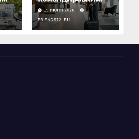
основные
15 ИЮНЯ 2026
критерии выбора
типы
FRIENDS72_RU