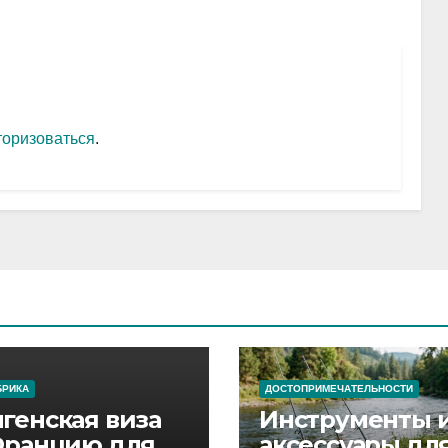
торизоваться
.
БРИКА
ДОСТОПРИМЕЧАТЕЛЬНОСТИ
генская виза
Инструменты 
Францию для
аксессуары дл