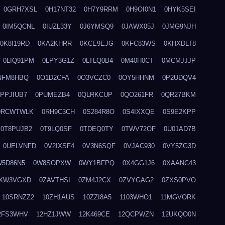
0GRH7XSL
0H17NT32
0H7Y9RRM
0H9OI0N1
0HYK5SEI
0IM5QCNL
0IUZL33Y
0J6YMSQ9
0JAWX05J
0JMG9NJH
0K8I19RD
0KA2KHRR
0KCE9EJG
0KFC83WS
0KHXDLT8
0LIQ91PM
0LPY3G1Z
0LTLQ0B4
0M40H0CT
0MCMJJJP
NFM8HBQ
0O1D2CFA
0O3VCZC0
0OY5HHNM
0P2UDQV4
0PPJIUB7
0PUMEZB4
0QLRKCUP
0QO261FR
0QR27BKM
0RCWTWLK
0RH9C3CH
0S284R8O
0S4IXXQE
0S9E2KPP
0T8PUJB2
0T9LQ0SF
0TDEQ0TY
0TWV72OF
0U01AD7B
0UELVNFD
0V2IXSF4
0V3N6SQF
0VJAC930
0VY5ZG3D
W5D86N5
0W8SOPXW
0WY1BFPQ
0X4GG1J6
0XAANC43
XW3VGXD
0ZAVTHSI
0ZM4J2CX
0ZVYGAG2
0ZXS0PVO
10SRNZZ2
10ZH1AUS
10ZZI8A5
1103WHO1
11MGVORK
2FS3WHV
12HZ1JWW
12K469CE
12QCPWZN
12UKQO0N