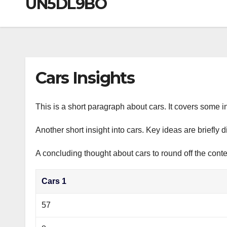
UN5DL9BO
р
a
i
A
а
m
k
p
в
i
p
и
т
Cars Insights
ь
This is a short paragraph about cars. It covers some in
Another short insight into cars. Key ideas are briefly 
A concluding thought about cars to round off the conte
Cars 1
57