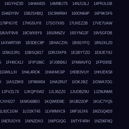
14GYHZ3D
14H4A825
14M9BJ75
14NJ13LJ
14PRJLGB
1546DY9V
15B2SHBQ
15C9WR6H
160ON64P
16P9KSF6
179PIGYE
17HG5UY8
17SO7X9S
17UXEZ2B
17VE7UAW
18UVF9V8
19CWX8Y9
19S0NNZV
19SYNG2F
19V5GFDB
1AXWRT6R
1B3DEC8P
1BHACZIN
1BI91YFQ
1BNJXLZ0
1D9U2JR1
1DBSQ817
1DRJ3XP8
1E2BYTZD
1E8JEY8J
6
1FH0C41J
1FIP186C
1FJ0BB6J
1FM8AVFQ
1FP03I5E
1GWILLXI
1H4L4ROK
1HAKMC6P
1HDB3VUY
1HHJEK58
X
1IASZ8H3
1IF86W04
1IHA2RU7
1IOKJ9IZ
1IOWA7OG
1JFVZL7X
1JKQPSW2
1JL35ZZ0
1JUOBZ9U
1JZ9UNM8
KJVH227
1KMG68BO
1KQW0D9E
1KUB22OP
1KUC7YQ5
1L92C1GM
1LO2KT45
1LVWMXC9
1MF16JX6
1MZGQ4D3
1NERJOY9
1NIN2DXO
1NIPGIQG
1NTYF4RH
1NZ06F8Q