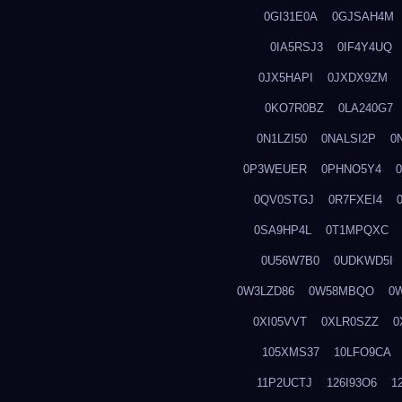
0GI31E0A
0GJSAH4M
0IA5RSJ3
0IF4Y4UQ
0JX5HAPI
0JXDX9ZM
0KO7R0BZ
0LA240G7
0N1LZI50
0NALSI2P
0
0P3WEUER
0PHNO5Y4
0QV0STGJ
0R7FXEI4
0SA9HP4L
0T1MPQXC
0U56W7B0
0UDKWD5I
0W3LZD86
0W58MBQO
0
0XI05VVT
0XLR0SZZ
0
105XMS37
10LFO9CA
11P2UCTJ
126I93O6
1