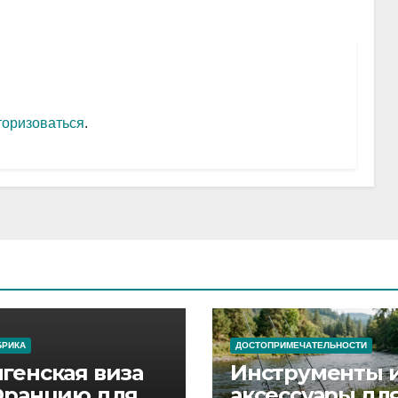
торизоваться
.
БРИКА
ДОСТОПРИМЕЧАТЕЛЬНОСТИ
генская виза
Инструменты 
Францию для
аксессуары дл