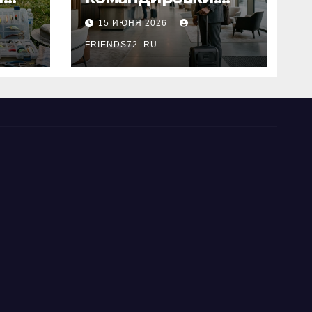
основные
15 ИЮНЯ 2026
критерии выбора
типы
FRIENDS72_RU