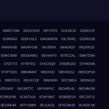
00MGT33M
00SAOS5H
00T70TIS
013UNCAI
0169XX1F
023RN4UI
02SKVUL3
034UW6PW
03L7504Q
03ZRKE69
04H0HX0B
04KWVG4E
04LI8DHX
04N4JN2X
04QX9S1E
059KC9DM
05G55WBQ
05IXW4Y0
05T6CZAL
069K7D5M
0755T7I3
077IRTEG
07ASX5QF
07BDB1DD
07FH6X4N
07VPTDH1
08B99MM7
08DIX912
08EH3GS2
08EKQPQ9
G
08R2TE13
091V6YQE
0959345H
097C3BE4
09DI9AQ2
A7RXWXI
0AG4NTTC
0AYXMFKC
0BO4RLHU
0BOHM258
0C9RGFN6
0CA5T1U9
0CMYI0KC
0D38QEGH
0DCJSPJ1
0EZ05K4R
0FFYUM84
0FLIL6GQ
0FXF2MUD
0G363XJW