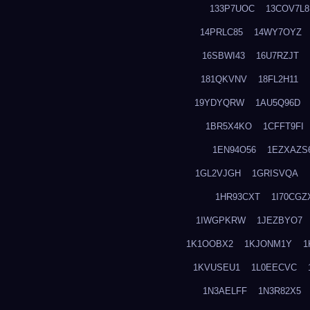
133P7UOC
13COV7L8
14PRLC85
14WY7OYZ
16SBWI43
16U7RZJT
181QKVNV
18FL2H11
19YDYQRW
1AU5Q96D
1BR5X4KO
1CFFT9FI
1EN94O56
1EZXAZS
1GL2VJGH
1GRISVQA
1HR93CXT
1I70CGZ
1IWGPKRW
1JEZBYO7
1K1OOBX2
1KJONM1Y
1
1KVUSEU1
1L0EECVC
1N3AELFF
1N3R82X5