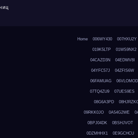
ниц
Home
006WY430
007HXU2Y
019K5LTP
01WS9NX2
04CAZD3N
04EDWV8I
04YFC57J
04ZFIS6W
06FAMUAG
06VLOMOD
07TQ4ZU9
07UES9ES
08G6A3PD
08HJRZK
09RKK0JO
0A54G2WE
0
0BPJ04DK
0BSHJVOT
0DZMHHX1
0E9GCHCU