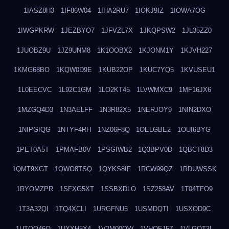
1IASZ8H3
1IF86W04
1IHA2RU7
1IOKJ9IZ
1IOWA7OG
1IWGPKRW
1JEZBYO7
1JFVZL7X
1JKQPSW2
1JL35ZZ0
1JUOBZ9U
1JZ9UNM8
1K1OOBX2
1KJONM1Y
1KJVH227
1KMG68BO
1KQW0D9E
1KUB22OP
1KUC7YQ5
1KVUSEU1
1L0EECVC
1L92C1GM
1LO2KT45
1LVWMXC9
1MF16JX6
1MZGQ4D3
1N3AELFF
1N3R82X5
1NERJOY9
1NIN2DXO
1NIPGIQG
1NTYF4RH
1NZ06F8Q
1OELGBE2
1OUI6BYG
1PET0A5T
1PMAFB0V
1PSGIWB2
1Q3BPV0D
1QBCT8D3
1QMT9XGT
1QWO8TSQ
1QYKS8IF
1RCW99QZ
1RDUWSSK
1RYOMZPR
1SFXG5XT
1SSBXDLO
1SZ258AV
1T04TFO9
1T3A32QI
1TQ4XCLI
1URGFNU5
1USMDQTI
1USXOD9C
1UTQO46Q
1UXXH5X4
1V2M00OW
1VHOFJ5Z
1VLGOT3L