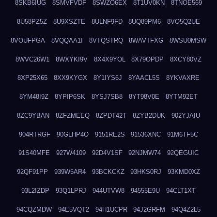
8SKB6IUG
8SMVFVDF
8SWZO6EX
8T1UV0KN
8TNOE569
8U58PZ5Z
8U9XSZTE
8ULNF9FD
8UQ89PM6
8VO5Q2UE
8VOUFPGA
8VQQAA1I
8VTQSTRQ
8WAVTFXG
8WSU0MSW
8WVC26W1
8WXYKI9V
8X4X9YOL
8X79OPDP
8XCY80VZ
8XP25X65
8XX9KYGX
8Y1IYS6J
8YAACL5S
8YKVAXRE
8YM48I9Z
8YPIP6SK
8YSJ7SB8
8YT98V0E
8YTM92ET
8ZC9YBAN
8ZFZMEEQ
8ZPDT42T
8ZYB2DUK
902YJAIU
904RTRGF
90GLHP4O
9151RE2S
91536XNC
91M6TF5C
91S40MFE
927W4109
92D4V1SF
92NJMW74
92QEGUIC
92QF91PP
939W5AR4
93BCKCKZ
93HKS0RJ
93KMD0XZ
93L2IZDP
93Q1LPRJ
944UTVW8
94555E9U
94CLT1XT
94CQZMDW
94E5VQT2
94H1UCPR
94J2GRFM
94Q4Z2L5