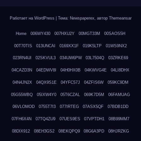
Работает на WordPress
|
Тема: Newspaperex, автор
Themeansar
Home
006WY430
007HXU2Y
00MGT33M
00SAOS5H
00T70TIS
013UNCAI
0169XX1F
019K5LTP
01WS9NX2
023RN4UI
02SKVUL3
034UW6PW
03L7504Q
03ZRKE69
04CAZD3N
04EDWV8I
04H0HX0B
04KWVG4E
04LI8DHX
04N4JN2X
04QX9S1E
04YFC57J
04ZFIS6W
059KC9DM
05G55WBQ
05IXW4Y0
05T6CZAL
069K7D5M
06FAMUAG
06VLOMOD
0755T7I3
077IRTEG
07ASX5QF
07BDB1DD
07FH6X4N
07TQ4ZU9
07UES9ES
07VPTDH1
08B99MM7
08DIX912
08EH3GS2
08EKQPQ9
08G6A3PD
08HJRZKG