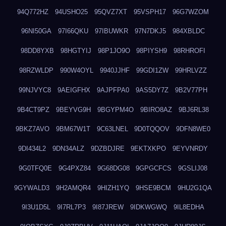
94Q772HZ
94USHO25
95QVZ7XT
95VSPH17
96G7WZOM
96NI50GA
97I66QKU
97IBUWKR
97N7DKJ5
984XBLDC
98DD8YXB
98HGTYIJ
98P1JO9O
98PIYSH9
98RHROFI
98RZWLDP
990W4OYL
9940JJHF
99GDI1ZW
99HRLVZZ
99NJVYC8
9AEIGFHX
9AJPFPA0
9AS5DY7Z
9B2V77PH
9B4CT9PZ
9BEYVG9H
9BGYPM4O
9BIRO8AZ
9BJ6RL38
9BKZ7AVO
9BM67W1T
9C63LNEL
9D0TQQOV
9DFN8WE0
9DI434L2
9DN34ALZ
9DZBDJRE
9EKTXKPO
9EYVNRDY
9G0TFQ0E
9G4PXZ84
9G68DG08
9GPGCFCS
9GSLIJ08
9GYWALD3
9H2AMQR4
9HIZH1YQ
9HSE9BCM
9HU2G1QA
9I3U1D5L
9I7RL7P3
9I87JREW
9IDKWGWQ
9IL8EDHA