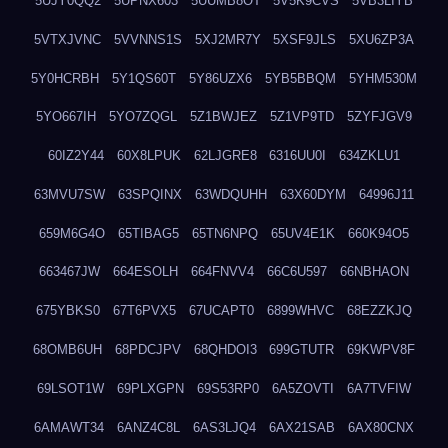
5UJY0QQ2
5UPNX603
5UUMB8OT
5V5K9CVS
5VB3LIYB
5VTXJVNC
5VVNNS1S
5XJ2MR7Y
5XSF9JLS
5XU6ZP3A
5Y0HCRBH
5Y1QS60T
5Y86UZX6
5YB5BBQM
5YHM530M
5YO667IH
5YO7ZQGL
5Z1BWJEZ
5Z1VP9TD
5ZYFJGV9
60IZ2Y44
60X8LPUK
62LJGRE8
6316UU0I
634ZKLU1
63MVU7SW
63SPQINX
63WDQUHH
63X60DYM
64996J11
659M6G4O
65TIBAG5
65TN6NPQ
65UV4E1K
660K94O5
663467JW
664ESOLH
664FNVV4
66C6U597
66NBHAON
675YBKS0
67T6PVX5
67UCAPT0
6899WHVC
68EZZKJQ
68OMB6UH
68PDCJPV
68QHDOI3
699GTUTR
69KWPV8F
69LSOT1W
69PLXGPN
69S53RP0
6A5ZOVTI
6A7TVFIW
6AMAWT34
6ANZ4C8L
6AS3LJQ4
6AX21SAB
6AX80CNX