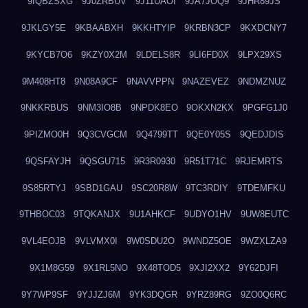
9IQBZSXG
9J0ZRBUV
9J11UAOI
9JA7JOQ9
9JHR89JS
9JKLGY5E
9KBAABXH
9KKHTYIP
9KRBN3CP
9KXDCNY7
9KYCB7O6
9KZY0X2M
9LDELS8R
9LI6FD0X
9LPX29XS
9M408HT8
9N08A9CF
9NAVVPPN
9NAZEVEZ
9NDMZNUZ
9NKKRBUS
9NM3IO8B
9NPDK8EO
9OKXN2KX
9PGFG1J0
9PIZMO0H
9Q3CVGCM
9Q4799TT
9QE0Y05S
9QEDJDIS
9QSFAYJH
9QSGU715
9R3R0930
9R51T71C
9RJEMRTS
9S85RTYJ
9SBD1GAU
9SC20R8W
9TC3RDIY
9TDEMFKU
9THBOC03
9TQKANJX
9U1AHKCF
9UDYO1HV
9UW8EUTC
9VL4EOJB
9VLVMX0I
9W0SDU2O
9WNDZ5OE
9WZXLZA9
9X1M8G59
9X1RL5NO
9X48TOD5
9XJI2XX2
9Y62DJFI
9Y7WP9SF
9YJJZJ6M
9YK3DQGR
9YRZ89RG
9ZO0Q6RC