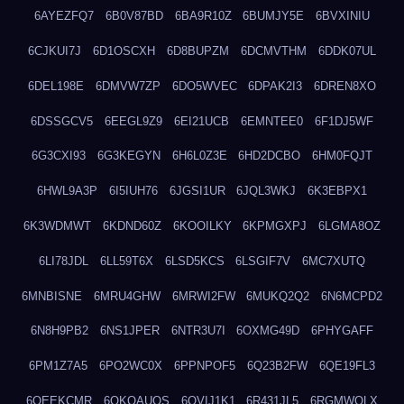
6AYEZFQ7
6B0V87BD
6BA9R10Z
6BUMJY5E
6BVXINIU
6CJKUI7J
6D1OSCXH
6D8BUPZM
6DCMVTHM
6DDK07UL
6DEL198E
6DMVW7ZP
6DO5WVEC
6DPAK2I3
6DREN8XO
6DSSGCV5
6EEGL9Z9
6EI21UCB
6EMNTEE0
6F1DJ5WF
6G3CXI93
6G3KEGYN
6H6L0Z3E
6HD2DCBO
6HM0FQJT
6HWL9A3P
6I5IUH76
6JGSI1UR
6JQL3WKJ
6K3EBPX1
6K3WDMWT
6KDND60Z
6KOOILKY
6KPMGXPJ
6LGMA8OZ
6LI78JDL
6LL59T6X
6LSD5KCS
6LSGIF7V
6MC7XUTQ
6MNBISNE
6MRU4GHW
6MRWI2FW
6MUKQ2Q2
6N6MCPD2
6N8H9PB2
6NS1JPER
6NTR3U7I
6OXMG49D
6PHYGAFF
6PM1Z7A5
6PO2WC0X
6PPNPOF5
6Q23B2FW
6QE19FL3
6QEEKCMR
6QKOAUOS
6QVIJ1K1
6R431JL5
6RGMWOLX