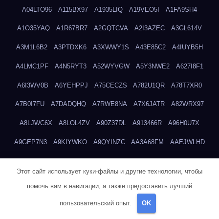
A04LTO96
A115BX97
A1935LIQ
A19VEO5I
A1FA9SH4
A1O35YAQ
A1R67BR7
A2GQTCVA
A2I3AZEC
A3GL614V
A3M1L6B2
A3PTDXK6
A3XWWY1S
A43E85C2
A4IUYB5H
A4LMC1PF
A4N5RYT3
A52WYVGW
A5Y3NWE2
A627I8F1
A6I3WV0B
A6YEHPPJ
A75CECZS
A782U1QR
A78T7XR0
A7B0I7FU
A7DADQHQ
A7RWE8NA
A7X6JATR
A82WRX97
A8LJWC6X
A8LOL4ZV
A90Z37DL
A913466R
A96H0U7X
A9GEP7N3
A9KIYWKO
A9QYINZC
AA3A68FM
AAEJWLHD
AAEZRZ0I
AAO3NKXF
AAVKTCB4
AB6S6UZH
ABAP8R3B
Этот сайт использует куки-файлы и другие технологии, чтобы
ABDXH3XG
ABQR9326
ABWKZCNH
AC2GYKWG
AC768CHK
помочь вам в навигации, а также предоставить лучший
ACUPC2X8
ACXX236G
ADMVWTS8
ADOE3V3Y
ADQOJYQO
пользовательский опыт.
OK
AE2PW74I
AE5LNXK5
AF0P5V8L
AF6N078R
AFF8EG9L