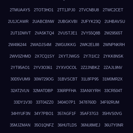
2TMUAAY5
2TOT3HO1
2TT1JPJ0
2TVCNBU8
2TWC2CET
2U1JCAWR
2UABCBNW
2UBGKVBI
2UFYK23Q
2UHBAVSU
2UT1DWVT
2VA5KTQ4
2VUSTJE1
2VY55Q8B
2W29565T
2W496244
2WADJS4M
2WGUIKKG
2WK2EL88
2WNPNKRH
2WV0ZHMD
2X7CQ1SY
2XYTJWGS
2Y7I1IC2
2YKK8NSK
2YT95AO1
2YV3O361
2YXVOCOL
2Z2JNBKZ
2ZAJL9NV
30D5VUM9
30W729OG
31BVSCBT
31L8FP95
31M0MR2X
32AT2VLN
32MATDBP
336RPFHA
33ANXYRH
33CR504T
33DY1V30
33T04ZZ0
3404O7P1
3478760D
34F92RUM
34HYUF3N
34Y7PBO1
357AGF1F
35AF37G3
35HVS0VG
35MJZMAN
35O1QNFZ
36HUTLDS
36NU8MEJ
36U7Y0NR