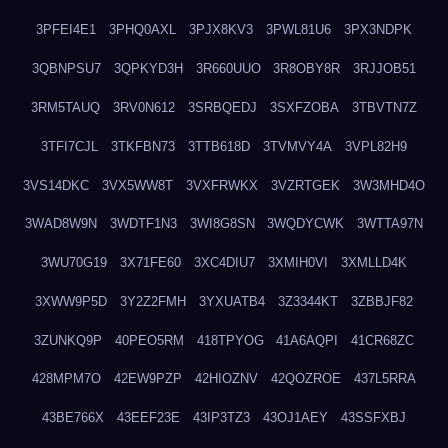
3PFEI4E1
3PHQ0AXL
3PJX8KV3
3PWL81U6
3PX3NDPK
3QBNPSU7
3QPKYD3H
3R660UUO
3R8OBY8R
3RJJOB51
3RM5TAUQ
3RV0N612
3SRBQEDJ
3SXFZOBA
3TBVTN7Z
3TFI7CJL
3TKFBN73
3TTB618D
3TVMVY4A
3VPL82H9
3VS14DKC
3VX5WW8T
3VXFRWKX
3VZRTGEK
3W3MHD4O
3WAD8W9N
3WDTF1N3
3WI8G8SN
3WQDYCWK
3WTTA97N
3WU70G19
3X71FE60
3XC4DIU7
3XMIH0VI
3XMLLD4K
3XWW9P5D
3Y2Z2FMH
3YXUATB4
3Z3344KT
3ZBBJF82
3ZUNKQ9P
40PEO5RM
418TPYOG
41A6AQPI
41CR68ZC
428MPM7O
42EW9PZP
42HIOZNV
42QOZROE
437L5RRA
43BE766X
43EEF23E
43IP3TZ3
43OJ1AEY
43SSFXBJ