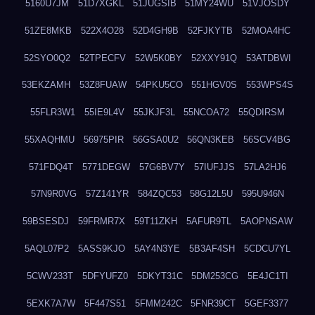
5160U7JM
51D7XGKL
51JUGSIB
51MY24WU
51VJOSDY
51ZE8MKB
522X4O28
52D4GH9B
52FJKYTB
52MOA4HC
52SYO0Q2
52TPECFV
52W5K0BY
52XXY91Q
53ATDBWI
53EKZAMH
53Z8FUAW
54PKU5CO
551HGV0S
553WPS4S
55FLR3W1
55IE9L4V
55JKJF3L
55NCOA72
55QDIRSM
55XAQHMU
56975PIR
56GSA0U2
56QN3KEB
56SCV4BG
571FDQ4T
5771DEGW
57G6BV7Y
57IUFJJS
57LA2HJ6
57N9R0VG
57Z141YR
584ZQC53
58G12L5U
595U946N
59BSESDJ
59FRMR7X
59T11ZKH
5AFUR9TL
5AOPNSAW
5AQL07P2
5ASS9KJO
5AY4N3YE
5B3AF4SH
5CDCU7YL
5CWV233T
5DFYUFZ0
5DKYT31C
5DM253CG
5E4JC1TI
5EXK7A7W
5F447S51
5FMM242C
5FNR39CT
5GEF3377