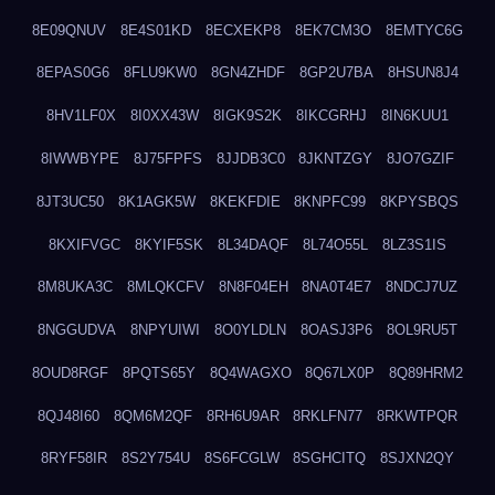
8E09QNUV
8E4S01KD
8ECXEKP8
8EK7CM3O
8EMTYC6G
8EPAS0G6
8FLU9KW0
8GN4ZHDF
8GP2U7BA
8HSUN8J4
8HV1LF0X
8I0XX43W
8IGK9S2K
8IKCGRHJ
8IN6KUU1
8IWWBYPE
8J75FPFS
8JJDB3C0
8JKNTZGY
8JO7GZIF
8JT3UC50
8K1AGK5W
8KEKFDIE
8KNPFC99
8KPYSBQS
8KXIFVGC
8KYIF5SK
8L34DAQF
8L74O55L
8LZ3S1IS
8M8UKA3C
8MLQKCFV
8N8F04EH
8NA0T4E7
8NDCJ7UZ
8NGGUDVA
8NPYUIWI
8O0YLDLN
8OASJ3P6
8OL9RU5T
8OUD8RGF
8PQTS65Y
8Q4WAGXO
8Q67LX0P
8Q89HRM2
8QJ48I60
8QM6M2QF
8RH6U9AR
8RKLFN77
8RKWTPQR
8RYF58IR
8S2Y754U
8S6FCGLW
8SGHCITQ
8SJXN2QY