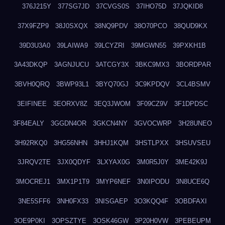
376J215Y
377SG7JD
37CVGS0S
37IHO75D
37JQKID8
37X9FZP9
38J0SXQX
38NQ9PDV
38O70PCO
38QUD9KX
39D3U3A0
39LAIWA9
39LCYZRI
39MGWN55
39PXKH1B
3A43DKQP
3AGNJUCU
3ATCGY3X
3BKC9MX3
3BORDPAR
3BVH0QRQ
3BWP93L1
3BYQ70GJ
3C9KPDQV
3CL4BSMV
3EIFINEE
3EORXV8Z
3EQ3JWOM
3F09CZ9V
3F1DPDSC
3F84EALY
3GGDN4OR
3GKCN4NY
3GVOCWRP
3H28UNEO
3H92RKQ0
3HG56NHN
3HHJ1KQM
3HSTLPXX
3HSUVSEU
3JRQV2TE
3JX0QDYF
3LXYAX0G
3M0R5J0Y
3ME42K9J
3MOCREJ1
3MX1P1T9
3MYP6NEF
3N0IPODU
3N8UCE6Q
3NE5SFF6
3NH0FX33
3NISGAEP
3O3KQQ4F
3OBDFAXI
3OE9P0KI
3OPSZTYE
3OSK46GW
3P20H0VW
3PEBEUPM