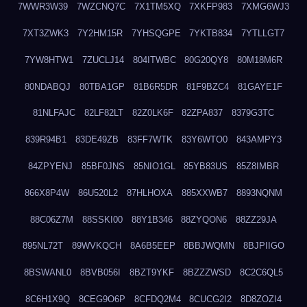
7WWR3W39
7WZCNQ7C
7X1TM5XQ
7XKFP983
7XMG6WJ3
7XT3ZWK3
7Y2HM15R
7YHSQGPE
7YKTB834
7YTLLGT7
7YW8HTW1
7ZUCLJ14
804ITWBC
80G20QY8
80M18M6R
80NDABQJ
80TBA1GP
81B6R5DR
81F9BZC4
81GAYE1F
81NLFAJC
82LF82LT
82Z0LK6F
82ZPA837
8379G3TC
839R94B1
83DE49ZB
83FF7WTK
83Y6WTO0
843AMPY3
84ZPYENJ
85BF0JNS
85NIO1GL
85YB83US
85Z8IMBR
866X8P4W
86U520L2
87HLHOXA
885XXWB7
8893NQNM
88C06Z7M
88SSKI00
88Y1B346
88ZYQON6
88ZZ29JA
895NL72T
89WVKQCH
8A6B5EEP
8BBJWQMN
8BJPIIGO
8BSWANL0
8BVB056I
8BZT9YKF
8BZZZWSD
8C2C6QL5
8C6H1X9Q
8CEG9O6P
8CFDQ2M4
8CUCG2I2
8D8ZOZI4