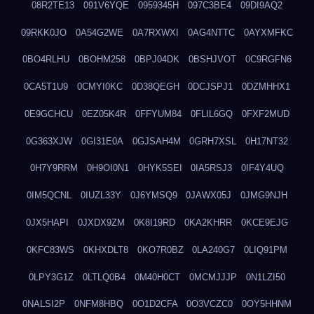
08R2TE13
091V6YQE
0959345H
097C3BE4
09DI9AQ2
09RKK0JO
0A54G2WE
0A7RXWXI
0AG4NTTC
0AYXMFKC
0BO4RLHU
0BOHM258
0BPJ04DK
0BSHJVOT
0C9RGFN6
0CA5T1U9
0CMYI0KC
0D38QEGH
0DCJSPJ1
0DZMHHX1
0E9GCHCU
0EZ05K4R
0FFYUM84
0FLIL6GQ
0FXF2MUD
0G363XJW
0GI31E0A
0GJSAH4M
0GRH7XSL
0H17NT32
0H7Y9RRM
0H9OI0N1
0HYK5SEI
0IA5RSJ3
0IF4Y4UQ
0IM5QCNL
0IUZL33Y
0J6YMSQ9
0JAWX05J
0JMG9NJH
0JX5HAPI
0JXDX9ZM
0K8I19RD
0KA2KHRR
0KCE9EJG
0KFC83WS
0KHXDLT8
0KO7R0BZ
0LA240G7
0LIQ91PM
0LPY3G1Z
0LTLQ0B4
0M40H0CT
0MCMJJJP
0N1LZI50
0NALSI2P
0NFM8HBQ
0O1D2CFA
0O3VCZC0
0OY5HHNM