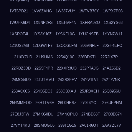
1VT6PD21
1VV8ZAHG
1W387VUY
1WFVB76Y
1WPX7P03
1WUHK6D4
1X9NP2FS
1XEHVF4N
1XFRA9ZO
1XS2YS68
1XSROT4L
1YS8YJ6Z
1YSKFL0G
1YUCNSFB
1YYN7W1J
1Z1US2M8
1ZLGWTF7
1ZOCGLFM
206VNFLF
20GH4EFO
2110Y7UD
21J9UIA6
2254Q10C
226DDKTL
22R2IX7P
22RDZ3DD
22S5F4PR
22XXR3UO
232PTAJG
24AZ56D2
24MC44U0
24TJTMVU
24XS3FEV
24YV1LVI
252T7VNK
253A0XC6
254O5EQJ
258OBXAU
25JR0XCH
25Q8956U
25RMMEOD
26HTTV6H
26L0HESZ
270L4YOL
276UFPNM
27E8J3FW
27MKG0DU
27MNQPU0
27NBD68F
27O3D674
27VYT4KU
28SMQGU6
299T1G15
2A01R6QT
2AAYZL7V