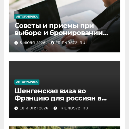
АВТОРУБРИКА
Советы и приемы при
выборе и бронировании
авиабилетов
5 ИЮЛЯ 2026
FRIENDS72_RU
АВТОРУБРИКА
Шенгенская виза во
Францию для россиян в
2026 году: сроки от 3 дней
18 ИЮНЯ 2026
FRIENDS72_RU
и список необходимых
документов