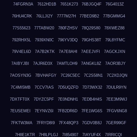
74FGRN3A
7612HD1B
7651K273
76BJGQ4F
76G4013Z
76HU4CRK
76LLJI2Y
7777M27H
77BED9B2
77BGMMG4
77S55623
77TABW20
780FZHSV
78Q29S80
78XWEZ88
792RHX5L
7939XN0C
796YV3DQ
79GHS38T
79L8YFMC
79V4EL6D
7A7B2KTK
7A7E8AHI
7AEEJVFI
7AGCKJXN
7AIBYJBI
7AJR6D3X
7AMTLOH9
7ANGKL8Z
7AOR3BJY
7AOSYN3G
7BVHAFGY
7C26C5EC
7C2S58N1
7C2XDJQN
7C4MI5MB
7CCV7IAS
7D5UQZFD
7D73WX32
7DULR9YN
7DXTFT0X
7DYZC5PF
7E0NDNH1
7EDB4H4S
7EE3M9WJ
7EUSEMEI
7EYNVZ6I
7FB2DR6D
7FE1WG6S
7FGV6NG8
7FKTW3MA
7FRYD8I9
7FX48QP3
7GDV0B8J
7GER99GF
7H8E1KTR
7H8LPLGJ
7I854907
7IAYUF4X
7IRRICQI