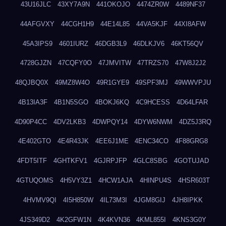
43U16JLC
43XY7A9N
441OKOJO
4474ZR0W
4489NF37
44AFGVXY
44CGH1H9
44E14L85
44VA5KJF
44XI8AFW
45A3IPS9
4601IURZ
46DGB3L9
46DLKJV6
46KT56QV
4728GJZN
47CQFY0O
47JMVITW
47TRZS70
47W8J2J2
48QJBQ0X
49MZ8W4O
49R1GYE9
49SPF3MJ
49WWVPJU
4B13IA3F
4B1N5SGO
4BOKJ6KQ
4C9HCESS
4D64LFAR
4D90P4CC
4DV2LKB3
4DWPQY14
4DYW6NWM
4DZ5J3RQ
4E402GTO
4E4R43JK
4EE6J1ME
4ENC34CO
4F88GRG8
4FDT5ITF
4GHTKFV1
4GJRPJFP
4GLC8SBG
4GOTUJAD
4GTUQOMS
4H5VY3Z1
4HCW1AJA
4HINPU4S
4HSR603T
4HVMV9QI
4I5H850W
4IL73M3I
4JGM8GIJ
4JH8IPKK
4JS349D2
4K2GFW1N
4K4KVN36
4KML855I
4KNS3G0Y