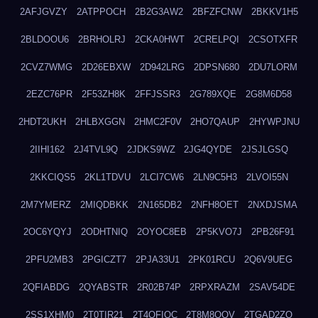
2AFJGVZY
2ATPPOCH
2B2G3AW2
2BFZFCNW
2BKKV1H5
2BLDOOU6
2BRHOLRJ
2CKA0HWT
2CRELPQI
2CSOTXFR
2CVZ7WMG
2D26EBXW
2D942LRG
2DPSN680
2DU7LORM
2EZC76PR
2F53ZH8K
2FFJSSR3
2G789XQE
2G8M6D58
2HDT2UKH
2HLBXGGN
2HMC2F0V
2HO7QAUP
2HYWPJNU
2IIHI162
2J4TVL9Q
2JDKS9WZ
2JG4QYDE
2JSJLGSQ
2KKCIQS5
2KL1TDVU
2LCI7CW6
2LN9C5H3
2LVOI55N
2M7YMERZ
2MIQDBKK
2N165DB2
2NFH8OET
2NXDJSMA
2OC6YQYJ
2ODHTNIQ
2OYOC8EB
2P5KVO7J
2PB26F91
2PFU2MB3
2PGICZT7
2PJA33U1
2PK01RCU
2Q6V9UEG
2QFIABDG
2QYABSTR
2R02B74P
2RPXRAZM
2SAV54DE
2SS1XHM0
2T0TIR21
2T4QFIOC
2T8M8OOV
2TGAD2ZO