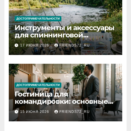
ДОСТОПРИМЕЧАТЕЛЬНОСТИ
Инструменты и аксессуары
для спиннинговой
рыбалки: назначение и
17 ИЮНЯ 2026
FRIENDS72_RU
типы
ДОСТОПРИМЕЧАТЕЛЬНОСТИ
Гостиница для
командировки: основные
критерии выбора
15 ИЮНЯ 2026
FRIENDS72_RU