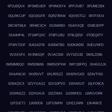
0P2UDQV4
0P3WEUER
0PHNO5Y4
0PPJIUB7
0PUMEZB4
0QLRKCUP
0QO261FR
0QR27BKM
0QV0STGJ
0R7FXEI4
0RCWTWLK
0RH9C3CH
0S284R8O
0S4IXXQE
0S9E2KPP
0SA9HP4L
0T1MPQXC
0T8PUJB2
0T9LQ0SF
0TDEQ0TY
0TWV72OF
0U01AD7B
0U56W7B0
0UDKWD5I
0UELVNFD
0V2IXSF4
0V3N6SQF
0VJAC930
0VY5ZG3D
0W3LZD86
0W58MBQO
0W5D86N5
0W8SOPXW
0WY1BFPQ
0X4GG1J6
0XAANC43
0XI05VVT
0XLR0SZZ
0XW3VGXD
0ZAVTHSI
0ZM4J2CX
0ZVYGAG2
0ZXS0PVO
105XMS37
10LFO9CA
10SRNZZ2
10ZH1AUS
10ZZI8A5
1103WHO1
11MGVORK
11P2UCTJ
126I93O6
12FS3WHV
12HZ1JWW
12K469CE