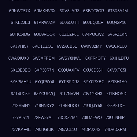
6RKWC57X
6RMKNV3X
6RV8LARZ
6SBTC8OR
6T3R3AJM
6TKE2JE3
6TPRWJZM
6U06OJTH
6UJEQ0CF
6UQ42P16
6UTK14DG
6UU9ROQK
6UZUZF6L
6V4POCW2
6V6FZLKN
6VJVHI57
6VQ1DZQ1
6VZACB5E
6W0V02MY
6W1CRLU0
6WAOIUX0
6WJXFPEM
6WSY8NWU
6XFR4OTY
6XIHLDTU
6XL3E0EQ
6XP30R7N
6XQUAXFV
6XUCD56H
6XVXTC5I
6Y6PMH2U
6YQP5Y4L
6YR8PDRZ
6YY0PXBC
6ZISH1A0
6ZT4UC5F
6ZYCUFVQ
70T7NVVN
70V1YKH3
711BHOSD
713M5IHY
718NNXY2
71H5RDOO
71UQJY58
725P81XE
727P972L
72FW37AL
73CXZZM4
73IDZEWO
73UTNHIP
73VKAF4E
740HGIUK
745ACL1O
74DPJX4S
74DVDXRM