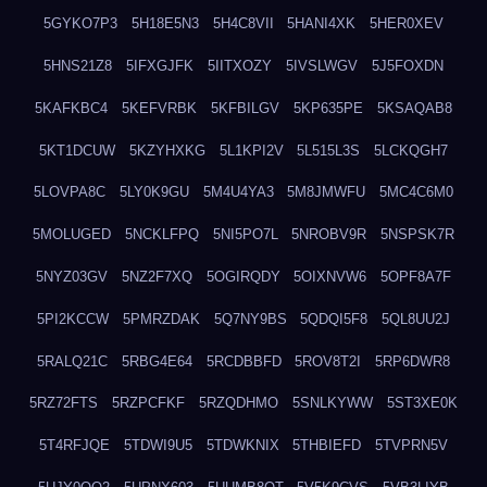
5GYKO7P3
5H18E5N3
5H4C8VII
5HANI4XK
5HER0XEV
5HNS21Z8
5IFXGJFK
5IITXOZY
5IVSLWGV
5J5FOXDN
5KAFKBC4
5KEFVRBK
5KFBILGV
5KP635PE
5KSAQAB8
5KT1DCUW
5KZYHXKG
5L1KPI2V
5L515L3S
5LCKQGH7
5LOVPA8C
5LY0K9GU
5M4U4YA3
5M8JMWFU
5MC4C6M0
5MOLUGED
5NCKLFPQ
5NI5PO7L
5NROBV9R
5NSPSK7R
5NYZ03GV
5NZ2F7XQ
5OGIRQDY
5OIXNVW6
5OPF8A7F
5PI2KCCW
5PMRZDAK
5Q7NY9BS
5QDQI5F8
5QL8UU2J
5RALQ21C
5RBG4E64
5RCDBBFD
5ROV8T2I
5RP6DWR8
5RZ72FTS
5RZPCFKF
5RZQDHMO
5SNLKYWW
5ST3XE0K
5T4RFJQE
5TDWI9U5
5TDWKNIX
5THBIEFD
5TVPRN5V