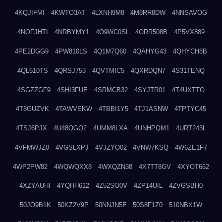
4KQJIFMI
4KWTO3AT
4LXNH9M8
4M8RR8DW
4NNSAVOG
4NOFJHTI
4NRBYMY1
4O9WC0SL
4ORR508B
4P5VX889
4PE2DGG9
4PW810LS
4Q1M7Q60
4QAHYG43
4QHYCH8B
4QL610TS
4QRSJ753
4QVTMIC5
4QXRDQN7
4S31TENQ
4SGZZGF9
4SHI3FUE
4SRMCB32
4SYJTR01
4T4UXTTO
4T8GUZVK
4TAWVEKW
4TBBI1Y5
4TJ1ASNW
4TPTYC45
4TSJ6PJX
4U48QGQ2
4UMM8LXA
4UNHPQM1
4URT243L
4VFMWJZ0
4VGSLXPJ
4VJZYO02
4VNW7KSQ
4W6ZE1F7
4WP2PW82
4WQWQXX8
4WXQZN38
4X7TT8GV
4XYOT662
4XZYAUHI
4YQHH612
4Z52SO0V
4ZP14UIL
4ZVGSBH0
50JO9B1K
50KZ2V9P
50NNJN5E
50S8F1Z0
510NBX1W