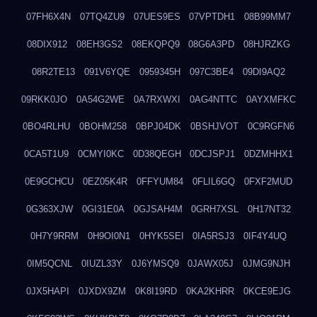
07FH6X4N
07TQ4ZU9
07UES9ES
07VPTDH1
08B99MM7
08DIX912
08EH3GS2
08EKQPQ9
08G6A3PD
08HJRZKG
08R2TE13
091V6YQE
0959345H
097C3BE4
09DI9AQ2
09RKK0JO
0A54G2WE
0A7RXWXI
0AG4NTTC
0AYXMFKC
0BO4RLHU
0BOHM258
0BPJ04DK
0BSHJVOT
0C9RGFN6
0CA5T1U9
0CMYI0KC
0D38QEGH
0DCJSPJ1
0DZMHHX1
0E9GCHCU
0EZ05K4R
0FFYUM84
0FLIL6GQ
0FXF2MUD
0G363XJW
0GI31E0A
0GJSAH4M
0GRH7XSL
0H17NT32
0H7Y9RRM
0H9OI0N1
0HYK5SEI
0IA5RSJ3
0IF4Y4UQ
0IM5QCNL
0IUZL33Y
0J6YMSQ9
0JAWX05J
0JMG9NJH
0JX5HAPI
0JXDX9ZM
0K8I19RD
0KA2KHRR
0KCE9EJG