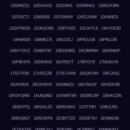
10SRNZZ2
10ZH1AUS
10ZZI8A5
1103WHO1
11MGVORK
11P2UCTJ
126I93O6
12FS3WHV
12HZ1JWW
12K469CE
12QCPWZN
12UKQO0N
133P7UOC
13COV7L8
14GYHZ3D
14H4A825
14M9BJ75
14NJ13LJ
14PRJLGB
14PRLC85
14WY7OYZ
1546DY9V
15B2SHBQ
15C9WR6H
160ON64P
16P9KSF6
16SBWI43
16U7RZJT
179PIGYE
17HG5UY8
17SO7X9S
17UXEZ2B
17VE7UAW
181QKVNV
18FL2H11
18UVF9V8
19CWX8Y9
19S0NNZV
19SYNG2F
19V5GFDB
19YDYQRW
1AU5Q96D
1AXWRT6R
1B3DEC8P
1BHACZIN
1BI91YFQ
1BNJXLZ0
1BR5X4KO
1CFFT9FI
1D9U2JR1
1DBSQ817
1DRJ3XP8
1E2BYTZD
1E8JEY8J
1EN94O56
1EZXAZS6
1FH0C41J
1FIP186C
1FJ0BB6J
1FM8AVFQ