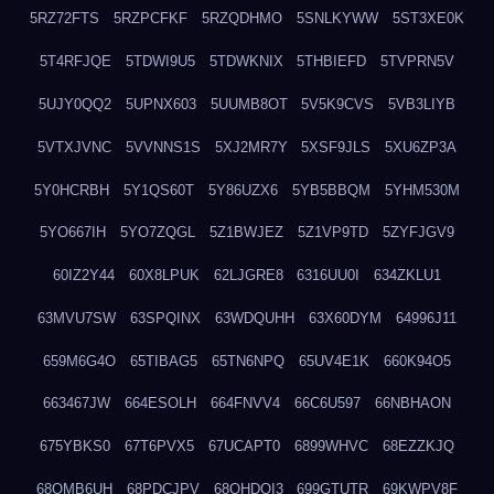
5RZ72FTS
5RZPCFKF
5RZQDHMO
5SNLKYWW
5ST3XE0K
5T4RFJQE
5TDWI9U5
5TDWKNIX
5THBIEFD
5TVPRN5V
5UJY0QQ2
5UPNX603
5UUMB8OT
5V5K9CVS
5VB3LIYB
5VTXJVNC
5VVNNS1S
5XJ2MR7Y
5XSF9JLS
5XU6ZP3A
5Y0HCRBH
5Y1QS60T
5Y86UZX6
5YB5BBQM
5YHM530M
5YO667IH
5YO7ZQGL
5Z1BWJEZ
5Z1VP9TD
5ZYFJGV9
60IZ2Y44
60X8LPUK
62LJGRE8
6316UU0I
634ZKLU1
63MVU7SW
63SPQINX
63WDQUHH
63X60DYM
64996J11
659M6G4O
65TIBAG5
65TN6NPQ
65UV4E1K
660K94O5
663467JW
664ESOLH
664FNVV4
66C6U597
66NBHAON
675YBKS0
67T6PVX5
67UCAPT0
6899WHVC
68EZZKJQ
68OMB6UH
68PDCJPV
68QHDOI3
699GTUTR
69KWPV8F