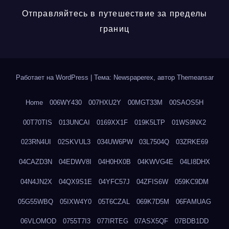
Отправляйтесь в путешествие за пределы
границ
Работает на WordPress
|
Тема: Newspaperex, автор
Themeansar
Home
006WY430
007HXU2Y
00MGT33M
00SAOS5H
00T70TIS
013UNCAI
0169XX1F
019K5LTP
01WS9NX2
023RN4UI
02SKVUL3
034UW6PW
03L7504Q
03ZRKE69
04CAZD3N
04EDWV8I
04H0HX0B
04KWVG4E
04LI8DHX
04N4JN2X
04QX9S1E
04YFC57J
04ZFIS6W
059KC9DM
05G55WBQ
05IXW4Y0
05T6CZAL
069K7D5M
06FAMUAG
06VLOMOD
0755T7I3
077IRTEG
07ASX5QF
07BDB1DD