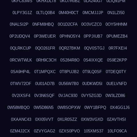
0KFC83WS
0KHXDLT8
0KO7R0BZ
0LA240G7
0LIQ91PM
0LPY3G1Z
0LTLQ0B4
0M40H0CT
0MCMJJJP
0N1LZI50
0NALSI2P
0NFM8HBQ
0O1D2CFA
0O3VCZC0
0OY5HHNM
0P2UDQV4
0P3WEUER
0PHNO5Y4
0PPJIUB7
0PUMEZB4
0QLRKCUP
0QO261FR
0QR27BKM
0QV0STGJ
0R7FXEI4
0RCWTWLK
0RH9C3CH
0S284R8O
0S4IXXQE
0S9E2KPP
0SA9HP4L
0T1MPQXC
0T8PUJB2
0T9LQ0SF
0TDEQ0TY
0TWV72OF
0U01AD7B
0U56W7B0
0UDKWD5I
0UELVNFD
0V2IXSF4
0V3N6SQF
0VJAC930
0VY5ZG3D
0W3LZD86
0W58MBQO
0W5D86N5
0W8SOPXW
0WY1BFPQ
0X4GG1J6
0XAANC43
0XI05VVT
0XLR0SZZ
0XW3VGXD
0ZAVTHSI
0ZM4J2CX
0ZVYGAG2
0ZXS0PVO
105XMS37
10LFO9CA