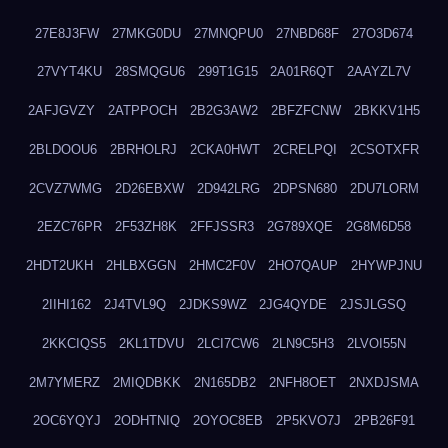
27E8J3FW
27MKG0DU
27MNQPU0
27NBD68F
27O3D674
27VYT4KU
28SMQGU6
299T1G15
2A01R6QT
2AAYZL7V
2AFJGVZY
2ATPPOCH
2B2G3AW2
2BFZFCNW
2BKKV1H5
2BLDOOU6
2BRHOLRJ
2CKA0HWT
2CRELPQI
2CSOTXFR
2CVZ7WMG
2D26EBXW
2D942LRG
2DPSN680
2DU7LORM
2EZC76PR
2F53ZH8K
2FFJSSR3
2G789XQE
2G8M6D58
2HDT2UKH
2HLBXGGN
2HMC2F0V
2HO7QAUP
2HYWPJNU
2IIHI162
2J4TVL9Q
2JDKS9WZ
2JG4QYDE
2JSJLGSQ
2KKCIQS5
2KL1TDVU
2LCI7CW6
2LN9C5H3
2LVOI55N
2M7YMERZ
2MIQDBKK
2N165DB2
2NFH8OET
2NXDJSMA
2OC6YQYJ
2ODHTNIQ
2OYOC8EB
2P5KVO7J
2PB26F91