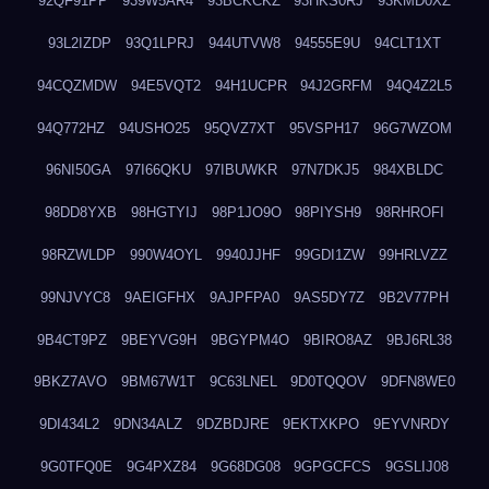
92QF91PP
939W5AR4
93BCKCKZ
93HKS0RJ
93KMD0XZ
93L2IZDP
93Q1LPRJ
944UTVW8
94555E9U
94CLT1XT
94CQZMDW
94E5VQT2
94H1UCPR
94J2GRFM
94Q4Z2L5
94Q772HZ
94USHO25
95QVZ7XT
95VSPH17
96G7WZOM
96NI50GA
97I66QKU
97IBUWKR
97N7DKJ5
984XBLDC
98DD8YXB
98HGTYIJ
98P1JO9O
98PIYSH9
98RHROFI
98RZWLDP
990W4OYL
9940JJHF
99GDI1ZW
99HRLVZZ
99NJVYC8
9AEIGFHX
9AJPFPA0
9AS5DY7Z
9B2V77PH
9B4CT9PZ
9BEYVG9H
9BGYPM4O
9BIRO8AZ
9BJ6RL38
9BKZ7AVO
9BM67W1T
9C63LNEL
9D0TQQOV
9DFN8WE0
9DI434L2
9DN34ALZ
9DZBDJRE
9EKTXKPO
9EYVNRDY
9G0TFQ0E
9G4PXZ84
9G68DG08
9GPGCFCS
9GSLIJ08