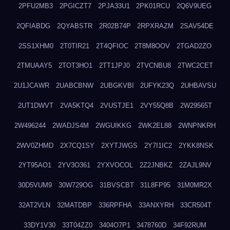
2PFU2MB3
2PGICZT7
2PJA33U1
2PK01RCU
2Q6V9UEG
2QFIABDG
2QYABSTR
2R02B74P
2RPXRAZM
2SAV54DE
2SS1XHM0
2T0TIR21
2T4QFIOC
2T8M8OOV
2TGAD2ZO
2TMUAAY5
2TOT3HO1
2TT1JPJ0
2TVCNBU8
2TWC2CET
2U1JCAWR
2UABCBNW
2UBGKVBI
2UFYK23Q
2UHBAVSU
2UT1DWVT
2VA5KTQ4
2VUSTJE1
2VY55Q8B
2W29565T
2W496244
2WADJS4M
2WGUIKKG
2WK2EL88
2WNPNKRH
2WV0ZHMD
2X7CQ1SY
2XYTJWGS
2Y7I1IC2
2YKK8NSK
2YT95AO1
2YV3O361
2YXVOCOL
2Z2JNBKZ
2ZAJL9NV
30D5VUM9
30W729OG
31BVSCBT
31L8FP95
31M0MR2X
32AT2VLN
32MATDBP
336RPFHA
33ANXYRH
33CR504T
33DY1V30
33T04ZZ0
3404O7P1
3478760D
34F92RUM