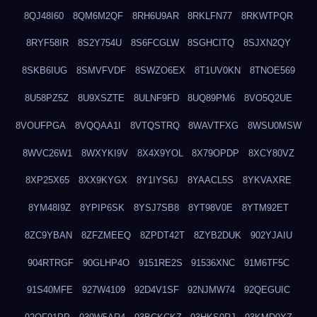
8QJ48I60
8QM6M2QF
8RH6U9AR
8RKLFN77
8RKWTPQR
8RYF58IR
8S2Y754U
8S6FCGLW
8SGHCITQ
8SJXN2QY
8SKB6IUG
8SMVFVDF
8SWZO6EX
8T1UV0KN
8TNOE569
8U58PZ5Z
8U9XSZTE
8ULNF9FD
8UQ89PM6
8VO5Q2UE
8VOUFPGA
8VQQAA1I
8VTQSTRQ
8WAVTFXG
8WSU0MSW
8WVC26W1
8WXYKI9V
8X4X9YOL
8X79OPDP
8XCY80VZ
8XP25X65
8XX9KYGX
8Y1IYS6J
8YAACL5S
8YKVAXRE
8YM48I9Z
8YPIP6SK
8YSJ7SB8
8YT98V0E
8YTM92ET
8ZC9YBAN
8ZFZMEEQ
8ZPDT42T
8ZYB2DUK
902YJAIU
904RTRGF
90GLHP4O
9151RE2S
91536XNC
91M6TF5C
91S40MFE
927W4109
92D4V1SF
92NJMW74
92QEGUIC