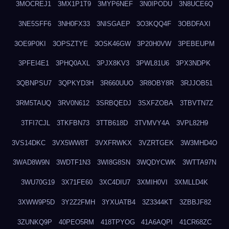
3MOCREJ1
3MX1P1T9
3MYP6NEF
3N0IPODU
3N8UCE6Q
3NE5SFF6
3NH0FX33
3NISGAEP
3O3KQQ4F
3OBDFAXI
3OE9P0KI
3OPSZTYE
3OSK46GW
3P20H0VW
3PEBEUPM
3PFEI4E1
3PHQ0AXL
3PJX8KV3
3PWL81U6
3PX3NDPK
3QBNPSU7
3QPKYD3H
3R660UUO
3R8OBY8R
3RJJOB51
3RM5TAUQ
3RV0N612
3SRBQEDJ
3SXFZOBA
3TBVTN7Z
3TFI7CJL
3TKFBN73
3TTB618D
3TVMVY4A
3VPL82H9
3VS14DKC
3VX5WW8T
3VXFRWKX
3VZRTGEK
3W3MHD4O
3WAD8W9N
3WDTF1N3
3WI8G8SN
3WQDYCWK
3WTTA97N
3WU70G19
3X71FE60
3XC4DIU7
3XMIH0VI
3XMLLD4K
3XWW9P5D
3Y2Z2FMH
3YXUATB4
3Z3344KT
3ZBBJF82
3ZUNKQ9P
40PEO5RM
418TPYOG
41A6AQPI
41CR68ZC