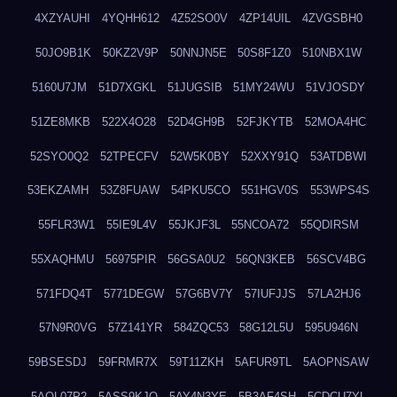
4XZYAUHI
4YQHH612
4Z52SO0V
4ZP14UIL
4ZVGSBH0
50JO9B1K
50KZ2V9P
50NNJN5E
50S8F1Z0
510NBX1W
5160U7JM
51D7XGKL
51JUGSIB
51MY24WU
51VJOSDY
51ZE8MKB
522X4O28
52D4GH9B
52FJKYTB
52MOA4HC
52SYO0Q2
52TPECFV
52W5K0BY
52XXY91Q
53ATDBWI
53EKZAMH
53Z8FUAW
54PKU5CO
551HGV0S
553WPS4S
55FLR3W1
55IE9L4V
55JKJF3L
55NCOA72
55QDIRSM
55XAQHMU
56975PIR
56GSA0U2
56QN3KEB
56SCV4BG
571FDQ4T
5771DEGW
57G6BV7Y
57IUFJJS
57LA2HJ6
57N9R0VG
57Z141YR
584ZQC53
58G12L5U
595U946N
59BSESDJ
59FRMR7X
59T11ZKH
5AFUR9TL
5AOPNSAW
5AQL07P2
5ASS9KJO
5AY4N3YE
5B3AF4SH
5CDCU7YL