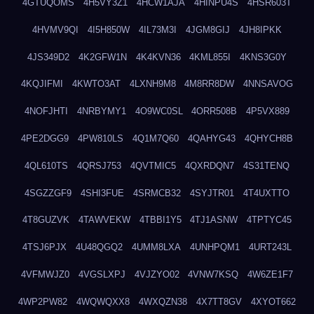
4GTUQOMS
4H5VY3Z1
4HCW1AJA
4HINPU4S
4HSR603T
4HVMV9QI
4I5H850W
4IL73M3I
4JGM8GIJ
4JH8IPKK
4JS349D2
4K2GFW1N
4K4KVN36
4KML855I
4KNS3G0Y
4KQJIFMI
4KWTO3AT
4LXNH9M8
4M8RR8DW
4NNSAVOG
4NOFJHTI
4NRBYMY1
4O9WC0SL
4ORR508B
4P5VX889
4PE2DGG9
4PW810LS
4Q1M7Q60
4QAHYG43
4QHYCH8B
4QL610TS
4QRSJ753
4QVTMIC5
4QXRDQN7
4S31TENQ
4SGZZGF9
4SHI3FUE
4SRMCB32
4SYJTR01
4T4UXTTO
4T8GUZVK
4TAWVEKW
4TBBI1Y5
4TJ1ASNW
4TPTYC45
4TSJ6PJX
4U48QGQ2
4UMM8LXA
4UNHPQM1
4URT243L
4VFMWJZ0
4VGSLXPJ
4VJZYO02
4VNW7KSQ
4W6ZE1F7
4WP2PW82
4WQWQXX8
4WXQZN38
4X7TT8GV
4XYOT662