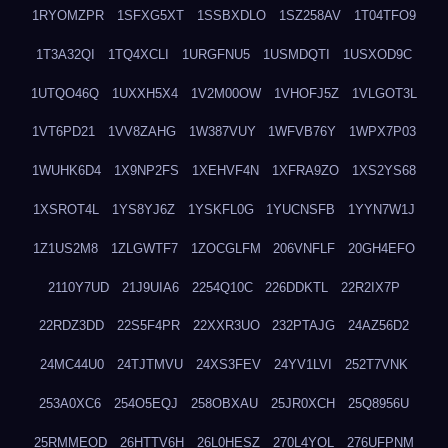
1RYOMZPR
1SFXG5XT
1SSBXDLO
1SZ258AV
1T04TFO9
1T3A32QI
1TQ4XCLI
1URGFNU5
1USMDQTI
1USXOD9C
1UTQO46Q
1UXXH5X4
1V2M00OW
1VHOFJ5Z
1VLGOT3L
1VT6PD21
1VV8ZAHG
1W387VUY
1WFVB76Y
1WPX7P03
1WUHK6D4
1X9NP2FS
1XEHVF4N
1XFRA9ZO
1XS2YS68
1XSROT4L
1YS8YJ6Z
1YSKFL0G
1YUCNSFB
1YYN7W1J
1Z1US2M8
1ZLGWTF7
1ZOCGLFM
206VNFLF
20GH4EFO
2110Y7UD
21J9UIA6
2254Q10C
226DDKTL
22R2IX7P
22RDZ3DD
22S5F4PR
22XXR3UO
232PTAJG
24AZ56D2
24MC44U0
24TJTMVU
24XS3FEV
24YV1LVI
252T7VNK
253A0XC6
254O5EQJ
258OBXAU
25JR0XCH
25Q8956U
25RMMEOD
26HTTV6H
26L0HESZ
270L4YOL
276UFPNM