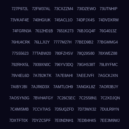
727P972L
72FW37AL
73CXZZM4
73IDZEWO
73UTNHIP
73VKAF4E
740HGIUK
745ACL1O
74DPJX4S
74DVDXRM
74FGRN3A
7612HD1B
7651K273
76BJGQ4F
76G4013Z
76HU4CRK
76LLJI2Y
7777M27H
77BED9B2
77BGMMG4
77S55623
77TABW20
780FZHSV
78Q29S80
78XWEZ88
792RHX5L
7939XN0C
796YV3DQ
79GHS38T
79L8YFMC
79V4EL6D
7A7B2KTK
7A7E8AHI
7AEEJVFI
7AGCKJXN
7AIBYJBI
7AJR6D3X
7AMTLOH9
7ANGKL8Z
7AOR3BJY
7AOSYN3G
7BVHAFGY
7C26C5EC
7C2S58N1
7C2XDJQN
7C4MI5MB
7CCV7IAS
7D5UQZFD
7D73WX32
7DULR9YN
7DXTFT0X
7DYZC5PF
7E0NDNH1
7EDB4H4S
7EE3M9WJ