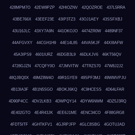
428MPM7O
42EW9PZP
42HIOZNV
42QOZROE
437L5RRA
43BE766X
43EEF23E
43IP3TZ3
43OJ1AEY
43SSFXBJ
43U16JLC
43XY7A9N
441OKOJO
4474ZR0W
4489NF37
44AFGVXY
44CGH1H9
44E14L85
44VA5KJF
44XI8AFW
45A3IPS9
4601IURZ
46DGB3L9
46DLKJV6
46KT56QV
4728GJZN
47CQFY0O
47JMVITW
47TRZS70
47W8J2J2
48QJBQ0X
49MZ8W4O
49R1GYE9
49SPF3MJ
49WWVPJU
4B13IA3F
4B1N5SGO
4BOKJ6KQ
4C9HCESS
4D64LFAR
4D90P4CC
4DV2LKB3
4DWPQY14
4DYW6NWM
4DZ5J3RQ
4E402GTO
4E4R43JK
4EE6J1ME
4ENC34CO
4F88GRG8
4FDT5ITF
4GHTKFV1
4GJRPJFP
4GLC8SBG
4GOTUJAD