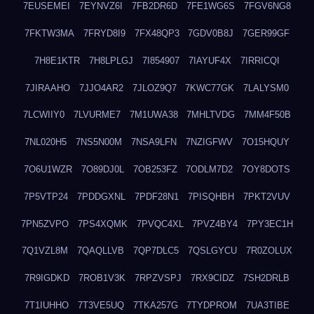
7EUSEMEI
7EYNVZ6I
7FB2DR6D
7FE1WG6S
7FGV6NG8
7FKTW3MA
7FRYD8I9
7FX48QP3
7GDV0B8J
7GER99GF
7H8E1KTR
7H8LPLGJ
7I854907
7IAYUF4X
7IRRICQI
7JIRAAHO
7JJO4AR2
7JLOZ9Q7
7KWC77GK
7LALYSM0
7LCWIIY0
7LVURME7
7M1UWA38
7MHLTVDG
7MM4F50B
7NL020H5
7NS5N00M
7NSA9LFN
7NZIGFWV
7O15HQUY
7O6U1WZR
7O89DJ0L
7OB253FZ
7ODLM7D2
7OY8DOTS
7P5VTP24
7PDDGXNL
7PDF28N1
7PISQHBH
7PKT2VUV
7PN5ZVPO
7PS4XQMK
7PVQC4XL
7PVZ4BY4
7PY3EC1H
7Q1VZL8M
7QAQLLVB
7QP7DLC5
7QSLGYCU
7R0ZOLUX
7R9IGDKD
7ROB1V3K
7RPZVSPJ
7RX9CIDZ
7SH2DRLB
7T1IUHHO
7T3VE5UQ
7TKA257G
7TYDPROM
7UA3TIBE