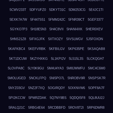
5CWV233T
5DFYUFZ0
5DKYT31C
5DM253CG
5E4JC1TI
5EXK7A7W
5F447S51
5FMM242C
5FNR39CT
5GEF3377
5GYKO7P3
5H18E5N3
5H4C8VII
5HANI4XK
5HER0XEV
5HNS21Z8
5IFXGJFK
5IITXOZY
5IVSLWGV
5J5FOXDN
5KAFKBC4
5KEFVRBK
5KFBILGV
5KP635PE
5KSAQAB8
5KT1DCUW
5KZYHXKG
5L1KPI2V
5L515L3S
5LCKQGH7
5LOVPA8C
5LY0K9GU
5M4U4YA3
5M8JMWFU
5MC4C6M0
5MOLUGED
5NCKLFPQ
5NI5PO7L
5NROBV9R
5NSPSK7R
5NYZ03GV
5NZ2F7XQ
5OGIRQDY
5OIXNVW6
5OPF8A7F
5PI2KCCW
5PMRZDAK
5Q7NY9BS
5QDQI5F8
5QL8UU2J
5RALQ21C
5RBG4E64
5RCDBBFD
5ROV8T2I
5RP6DWR8