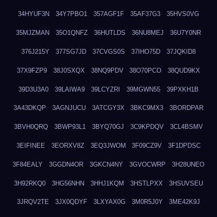
34HYUF3N
34Y7PBO1
357AGF1F
35AF37G3
35HVS0VG
35MJZMAN
35O1QNFZ
36HUTLDS
36NU8MEJ
36U7Y0NR
376J215Y
377SG7JD
37CVGS0S
37IHO75D
37JQKID8
37X9FZP9
38J0SXQX
38NQ9PDV
38O70PCO
38QUD9KX
39D3U3A0
39LAIWA9
39LCYZRI
39MGWN55
39PXKH1B
3A43DKQP
3AGNJUCU
3ATCGY3X
3BKC9MX3
3BORDPAR
3BVH0QRQ
3BWP93L1
3BYQ70GJ
3C9KPDQV
3CL4BSMV
3EIFINEE
3EORXV8Z
3EQ3JWOM
3F09CZ9V
3F1DPDSC
3F84EALY
3GGDN4OR
3GKCN4NY
3GVOCWRP
3H28UNEO
3H92RKQ0
3HG56NHN
3HHJ1KQM
3HSTLPXX
3HSUVSEU
3JRQV2TE
3JX0QDYF
3LXYAX0G
3M0R5J0Y
3ME42K9J