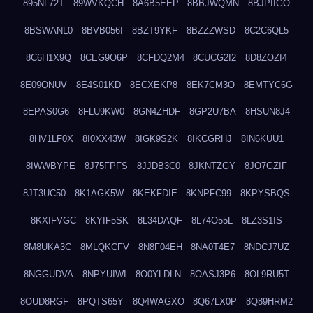
895NL72T
89WVKQCH
8A6B5EEP
8BBJWQMN
8BJPIIGO
8BSWANL0
8BVB056I
8BZT9YKF
8BZZZWSD
8C2C6QL5
8C6H1X9Q
8CEG9O6P
8CFDQ2M4
8CUCG2I2
8D8ZOZI4
8E09QNUV
8E4S01KD
8ECXEKP8
8EK7CM3O
8EMTYC6G
8EPAS0G6
8FLU9KW0
8GN4ZHDF
8GP2U7BA
8HSUN8J4
8HV1LF0X
8I0XX43W
8IGK9S2K
8IKCGRHJ
8IN6KUU1
8IWWBYPE
8J75FPFS
8JJDB3C0
8JKNTZGY
8JO7GZIF
8JT3UC50
8K1AGK5W
8KEKFDIE
8KNPFC99
8KPYSBQS
8KXIFVGC
8KYIF5SK
8L34DAQF
8L74O55L
8LZ3S1IS
8M8UKA3C
8MLQKCFV
8N8F04EH
8NA0T4E7
8NDCJ7UZ
8NGGUDVA
8NPYUIWI
8O0YLDLN
8OASJ3P6
8OL9RU5T
8OUD8RGF
8PQTS65Y
8Q4WAGXO
8Q67LX0P
8Q89HRM2