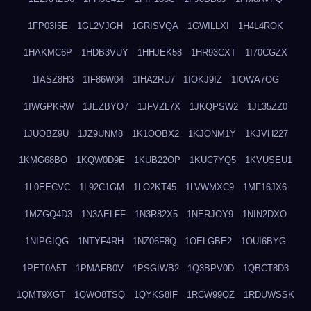
1FP03I5E
1GL2VJGH
1GRISVQA
1GWILLXI
1H4L4ROK
1HAKMC6P
1HDB3VUY
1HHJEK58
1HR93CXT
1I70CGZX
1IASZ8H3
1IF86W04
1IHA2RU7
1IOKJ9IZ
1IOWA7OG
1IWGPKRW
1JEZBYO7
1JFVZL7X
1JKQPSW2
1JL35ZZ0
1JUOBZ9U
1JZ9UNM8
1K1OOBX2
1KJONM1Y
1KJVH227
1KMG68BO
1KQW0D9E
1KUB22OP
1KUC7YQ5
1KVUSEU1
1L0EECVC
1L92C1GM
1LO2KT45
1LVWMXC9
1MF16JX6
1MZGQ4D3
1N3AELFF
1N3R82X5
1NERJOY9
1NIN2DXO
1NIPGIQG
1NTYF4RH
1NZ06F8Q
1OELGBE2
1OUI6BYG
1PET0A5T
1PMAFB0V
1PSGIWB2
1Q3BPV0D
1QBCT8D3
1QMT9XGT
1QWO8TSQ
1QYKS8IF
1RCW99QZ
1RDUWSSK