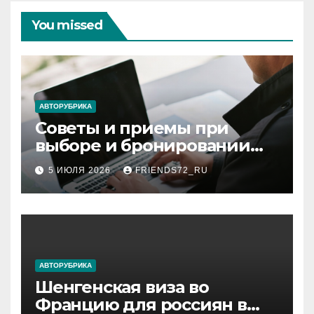
You missed
АВТОРУБРИКА
Советы и приемы при
выборе и бронировании
авиабилетов
5 ИЮЛЯ 2026
FRIENDS72_RU
АВТОРУБРИКА
Шенгенская виза во
Францию для россиян в