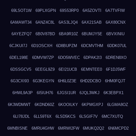
69LSOT1W
69PLXGPN
69S53RP0
6A5ZOVTI
6A7TVFIW
6AMAWT34
6ANZ4C8L
6AS3LJQ4
6AX21SAB
6AX80CNX
6AYEZFQ7
6B0V87BD
6BA9R10Z
6BUMJY5E
6BVXINIU
6CJKUI7J
6D1OSCXH
6D8BUPZM
6DCMVTHM
6DDK07UL
6DEL198E
6DMVW7ZP
6DO5WVEC
6DPAK2I3
6DREN8XO
6DSSGCV5
6EEGL9Z9
6EI21UCB
6EMNTEE0
6F1DJ5WF
6G3CXI93
6G3KEGYN
6H6L0Z3E
6HD2DCBO
6HM0FQJT
6HWL9A3P
6I5IUH76
6JGSI1UR
6JQL3WKJ
6K3EBPX1
6K3WDMWT
6KDND60Z
6KOOILKY
6KPMGXPJ
6LGMA8OZ
6LI78JDL
6LL59T6X
6LSD5KCS
6LSGIF7V
6MC7XUTQ
6MNBISNE
6MRU4GHW
6MRWI2FW
6MUKQ2Q2
6N6MCPD2