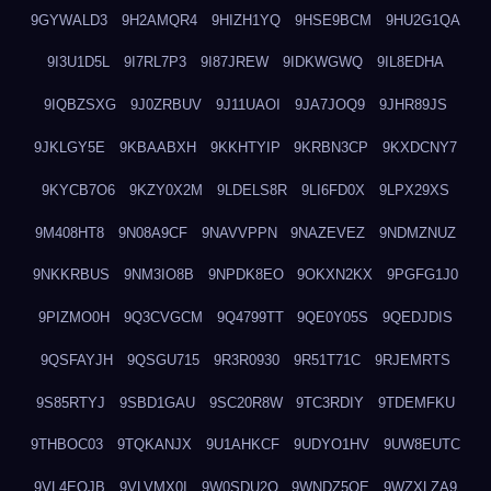
9GYWALD3
9H2AMQR4
9HIZH1YQ
9HSE9BCM
9HU2G1QA
9I3U1D5L
9I7RL7P3
9I87JREW
9IDKWGWQ
9IL8EDHA
9IQBZSXG
9J0ZRBUV
9J11UAOI
9JA7JOQ9
9JHR89JS
9JKLGY5E
9KBAABXH
9KKHTYIP
9KRBN3CP
9KXDCNY7
9KYCB7O6
9KZY0X2M
9LDELS8R
9LI6FD0X
9LPX29XS
9M408HT8
9N08A9CF
9NAVVPPN
9NAZEVEZ
9NDMZNUZ
9NKKRBUS
9NM3IO8B
9NPDK8EO
9OKXN2KX
9PGFG1J0
9PIZMO0H
9Q3CVGCM
9Q4799TT
9QE0Y05S
9QEDJDIS
9QSFAYJH
9QSGU715
9R3R0930
9R51T71C
9RJEMRTS
9S85RTYJ
9SBD1GAU
9SC20R8W
9TC3RDIY
9TDEMFKU
9THBOC03
9TQKANJX
9U1AHKCF
9UDYO1HV
9UW8EUTC
9VL4EOJB
9VLVMX0I
9W0SDU2O
9WNDZ5OE
9WZXLZA9