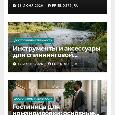
2026 году: сроки от 3 дней
18 ИЮНЯ 2026
FRIENDS72_RU
и список необходимых
документов
ДОСТОПРИМЕЧАТЕЛЬНОСТИ
Инструменты и аксессуары
для спиннинговой
рыбалки: назначение и
17 ИЮНЯ 2026
FRIENDS72_RU
типы
ДОСТОПРИМЕЧАТЕЛЬНОСТИ
Гостиница для
командировки: основные