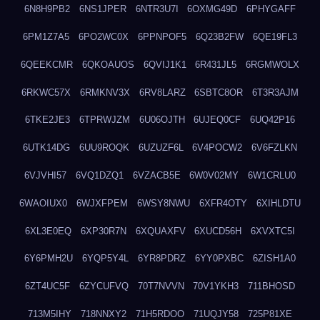
6N8H9PB2
6NS1JPER
6NTR3U7I
6OXMG49D
6PHYGAFF
6PM1Z7A5
6PO2WC0X
6PPNPOF5
6Q23B2FW
6QE19FL3
6QEEKCMR
6QKOAUOS
6QVIJ1K1
6R431JL5
6RGMWOLX
6RKWC57X
6RMKNV3X
6RV8LARZ
6SBTC8OR
6T3R3AJM
6TKE2JE3
6TPRWJZM
6U06OJTH
6UJEQ0CF
6UQ42P16
6UTK14DG
6UU9ROQK
6UZUZF6L
6V4POCW2
6V6FZLKN
6VJVHI57
6VQ1DZQ1
6VZACB5E
6W0V02MY
6W1CRLU0
6WAOIUX0
6WJXFPEM
6WSY8NWU
6XFR4OTY
6XIHLDTU
6XL3E0EQ
6XP30R7N
6XQUAXFV
6XUCD56H
6XVXTC5I
6Y6PMH2U
6YQP5Y4L
6YR8PDRZ
6YY0PXBC
6ZISH1A0
6ZT4UC5F
6ZYCUFVQ
70T7NVVN
70V1YKH3
711BHOSD
713M5IHY
718NNXY2
71H5RDOO
71UQJY58
725P81XE