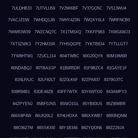
7ULOHB33
7UTVLU59
7V2MI6BF
7V37GO5C
7V513WU4
7VACJZDW
7WHDQ1JB
7WHY4Z0N
7WQXY6L4
7WRFNCB0
7WWR3W39
7WZCNQ7C
7X1TM5XQ
7XKFP983
7XMG6WJ3
7XT3ZWK3
7Y2HM15R
7YHSQGPE
7YKTB834
7YTLLGT7
7YW8HTW1
7ZUCLJ14
804ITWBC
80G20QY8
80M18M6R
80NDABQJ
80TBA1GP
81B6R5DR
81F9BZC4
81GAYE1F
81NLFAJC
82LF82LT
82Z0LK6F
82ZPA837
8379G3TC
839R94B1
83DE49ZB
83FF7WTK
83Y6WTO0
843AMPY3
84ZPYENJ
85BF0JNS
85NIO1GL
85YB83US
85Z8IMBR
866X8P4W
86U520L2
87HLHOXA
885XXWB7
8893NQNM
88C06Z7M
88SSKI00
88Y1B346
88ZYQON6
88ZZ29JA