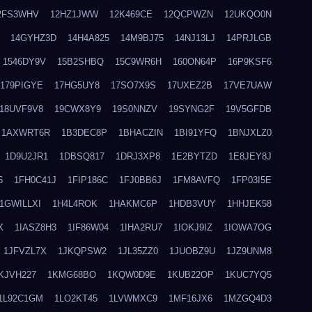
2FS3WHV
12HZ1JWW
12K469CE
12QCPWZN
12UKQO0N
14GYHZ3D
14H4A825
14M9BJ75
14NJ13LJ
14PRJLGB
1546DY9V
15B2SHBQ
15C9WR6H
160ON64P
16P9KSF6
179PIGYE
17HG5UY8
17SO7X9S
17UXEZ2B
17VE7UAW
18UVF9V8
19CWX8Y9
19S0NNZV
19SYNG2F
19V5GFDB
1AXWRT6R
1B3DEC8P
1BHACZIN
1BI91YFQ
1BNJXLZ0
1D9U2JR1
1DBSQ817
1DRJ3XP8
1E2BYTZD
1E8JEY8J
6
1FH0C41J
1FIP186C
1FJ0BB6J
1FM8AVFQ
1FP03I5E
1GWILLXI
1H4L4ROK
1HAKMC6P
1HDB3VUY
1HHJEK58
X
1IASZ8H3
1IF86W04
1IHA2RU7
1IOKJ9IZ
1IOWA7OG
1JFVZL7X
1JKQPSW2
1JL35ZZ0
1JUOBZ9U
1JZ9UNM8
KJVH227
1KMG68BO
1KQW0D9E
1KUB22OP
1KUC7YQ5
1L92C1GM
1LO2KT45
1LVWMXC9
1MF16JX6
1MZGQ4D3