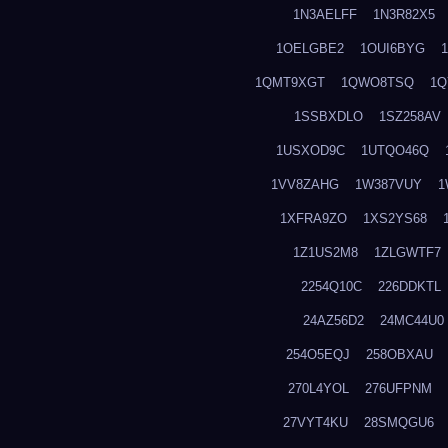
1N3AELFF
1N3R82X5
1OELGBE2
1OUI6BYG
1QMT9XGT
1QWO8TSQ
1Q
1SSBXDLO
1SZ258AV
1USXOD9C
1UTQO46Q
1VV8ZAHG
1W387VUY
1
1XFRA9ZO
1XS2YS68
1Z1US2M8
1ZLGWTF7
2254Q10C
226DDKTL
24AZ56D2
24MC44U0
254O5EQJ
258OBXAU
270L4YOL
276UFPNM
27VYT4KU
28SMQGU6