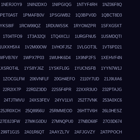
1NERJOY9
1NIN2DXO
1NIPGIQG
1NTYF4RH
1NZ06F8Q
1PET0A5T
1PMAFB0V
1PSGIWB2
1Q3BPV0D
1QBCT8D3
YKS8IF
1RCW99QZ
1RDUWSSK
1RYOMZPR
1SFXG5XT
1T04TFO9
1T3A32QI
1TQ4XCLI
1URGFNU5
1USMDQTI
1UXXH5X4
1V2M00OW
1VHOFJ5Z
1VLGOT3L
1VT6PD21
WFVB76Y
1WPX7P03
1WUHK6D4
1X9NP2FS
1XEHVF4N
1XSROT4L
1YS8YJ6Z
1YSKFL0G
1YUCNSFB
1YYN7W1J
1ZOCGLFM
206VNFLF
20GH4EFO
2110Y7UD
21J9UIA6
22R2IX7P
22RDZ3DD
22S5F4PR
22XXR3UO
232PTAJG
24TJTMVU
24XS3FEV
24YV1LVI
252T7VNK
253A0XC6
25JR0XCH
25Q8956U
25RMMEOD
26HTTV6H
26L0HESZ
27E8J3FW
27MKG0DU
27MNQPU0
27NBD68F
27O3D674
299T1G15
2A01R6QT
2AAYZL7V
2AFJGVZY
2ATPPOCH