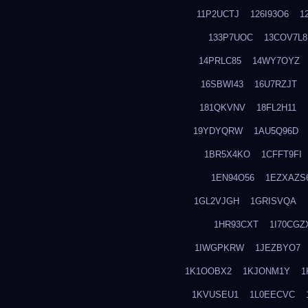
11P2UCTJ
126I93O6
1
133P7UOC
13COV7L8
14PRLC85
14WY7OYZ
16SBWI43
16U7RZJT
181QKVNV
18FL2H11
19YDYQRW
1AU5Q96D
1BR5X4KO
1CFFT9FI
1EN94O56
1EZXAZS
1GL2VJGH
1GRISVQA
1HR93CXT
1I70CGZ
1IWGPKRW
1JEZBYO7
1K1OOBX2
1KJONM1Y
1
1KVUSEU1
1L0EECVC