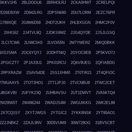
BKKV1H5
2BLDOOU6
2BRHOLRJ
2CKA0HWT
2CRELPQI
2D26EBXW
2D942LRG
2DPSN680
2DU7LORM
2EZC76PR
G789XQE
2G8M6D58
2HDT2UKH
2HLBXGGN
2HMC2F0V
2IIHI162
2J4TVL9Q
2JDKS9WZ
2JG4QYDE
2JSJLGSQ
2LCI7CW6
2LN9C5H3
2LVOI55N
2M7YMERZ
2MIQDBKK
NXDJSMA
2OC6YQYJ
2ODHTNIQ
2OYOC8EB
2P5KVO7J
2PGICZT7
2PJA33U1
2PK01RCU
2Q6V9UEG
2QFIABDG
2RPXRAZM
2SAV54DE
2SS1XHM0
2T0TIR21
2T4QFIOC
2TMUAAY5
2TOT3HO1
2TT1JPJ0
2TVCNBU8
2TWC2CET
UBGKVBI
2UFYK23Q
2UHBAVSU
2UT1DWVT
2VA5KTQ4
2W29565T
2W496244
2WADJS4M
2WGUIKKG
2WK2EL88
2X7CQ1SY
2XYTJWGS
2Y7I1IC2
2YKK8NSK
2YT95AO1
2Z2JNBKZ
2ZAJL9NV
30D5VUM9
30W729OG
31BVSCBT