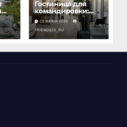
и
Гостиница для
я
командировки:
основные
15 ИЮНЯ 2026
критерии выбора
типы
FRIENDS72_RU