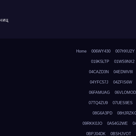
ниц
Home
006WY430
007HXU2Y
019K5LTP
01WS9NX2
04CAZD3N
04EDWV8I
04YFC57J
04ZFIS6W
06FAMUAG
06VLOMOD
07TQ4ZU9
07UES9ES
08G6A3PD
08HJRZK
09RKK0JO
0A54G2WE
0
0BPJ04DK
0BSHJVOT