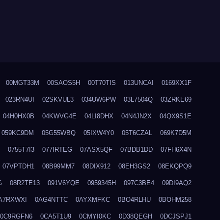
00MGT33M
00SAOS5H
00T70TIS
013UNCAI
0169XX1F
023RN4UI
02SKVUL3
034UW6PW
03L7504Q
03ZRKE69
04H0HX0B
04KWVG4E
04LI8DHX
04N4JN2X
04QX9S1E
059KC9DM
05G55WBQ
05IXW4Y0
05T6CZAL
069K7D5M
0755T7I3
077IRTEG
07ASX5QF
07BDB1DD
07FH6X4N
07VPTDH1
08B99MM7
08DIX912
08EH3GS2
08EKQPQ9
G
08R2TE13
091V6YQE
0959345H
097C3BE4
09DI9AQ2
A7RXWXI
0AG4NTTC
0AYXMFKC
0BO4RLHU
0BOHM258
0C9RGFN6
0CA5T1U9
0CMYI0KC
0D38QEGH
0DCJSPJ1