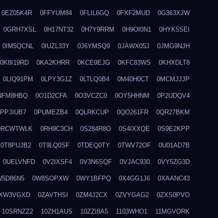
0EZ05K4R
0FFYUM84
0FLIL6GQ
0FXF2MUD
0G363XJW
0GRH7XSL
0H17NT32
0H7Y9RRM
0H9OI0N1
0HYK5SEI
0IM5QCNL
0IUZL33Y
0J6YMSQ9
0JAWX05J
0JMG9NJH
0K8I19RD
0KA2KHRR
0KCE9EJG
0KFC83WS
0KHXDLT8
0LIQ91PM
0LPY3G1Z
0LTLQ0B4
0M40H0CT
0MCMJJJP
NFM8HBQ
0O1D2CFA
0O3VCZC0
0OY5HHNM
0P2UDQV4
0PPJIUB7
0PUMEZB4
0QLRKCUP
0QO261FR
0QR27BKM
0RCWTWLK
0RH9C3CH
0S284R8O
0S4IXXQE
0S9E2KPP
0T8PUJB2
0T9LQ0SF
0TDEQ0TY
0TWV72OF
0U01AD7B
0UELVNFD
0V2IXSF4
0V3N6SQF
0VJAC930
0VY5ZG3D
W5D86N5
0W8SOPXW
0WY1BFPQ
0X4GG1J6
0XAANC43
XW3VGXD
0ZAVTHSI
0ZM4J2CX
0ZVYGAG2
0ZXS0PVO
10SRNZZ2
10ZH1AUS
10ZZI8A5
1103WHO1
11MGVORK