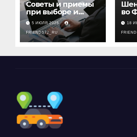
ki
Советы и приемы
Шен
при выборе и
во 
бронировании
рос
5 ИЮЛЯ 2026
18 
авиабилетов
году
FRIENDS72_RU
дне
FRIEND
нео
док