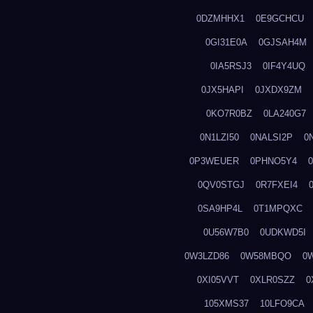
0DZMHHX1
0E9GCHCU
0GI31E0A
0GJSAH4M
0IA5RSJ3
0IF4Y4UQ
0JX5HAPI
0JXDX9ZM
0KO7R0BZ
0LA240G7
0N1LZI50
0NALSI2P
0
0P3WEUER
0PHNO5Y4
0QV0STGJ
0R7FXEI4
0SA9HP4L
0T1MPQXC
0U56W7B0
0UDKWD5I
0W3LZD86
0W58MBQO
0
0XI05VVT
0XLR0SZZ
0
105XMS37
10LFO9CA