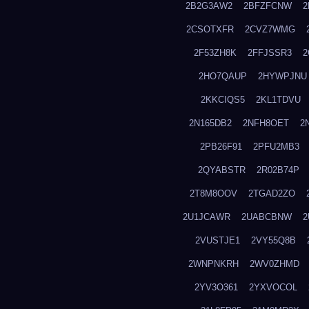
2B2G3AW2
2BFZFCNW
2
2CSOTXFR
2CVZ7WMG
2F53ZH8K
2FFJSSR3
2
2HO7QAUP
2HYWPJNU
2KKCIQS5
2KL1TDVU
2N165DB2
2NFH8OET
2
2PB26F91
2PFU2MB3
2QYABSTR
2R02B74P
2T8M8OOV
2TGAD2ZO
2U1JCAWR
2UABCBNW
2
2VUSTJE1
2VY55Q8B
2WNPNKRH
2WV0ZHMD
2YV3O361
2YXVOCOL