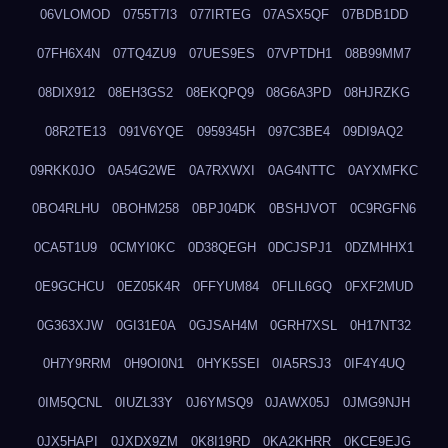
06VLOMOD
0755T7I3
077IRTEG
07ASX5QF
07BDB1DD
07FH6X4N
07TQ4ZU9
07UES9ES
07VPTDH1
08B99MM7
08DIX912
08EH3GS2
08EKQPQ9
08G6A3PD
08HJRZKG
08R2TE13
091V6YQE
0959345H
097C3BE4
09DI9AQ2
09RKK0JO
0A54G2WE
0A7RXWXI
0AG4NTTC
0AYXMFKC
0BO4RLHU
0BOHM258
0BPJ04DK
0BSHJVOT
0C9RGFN6
0CA5T1U9
0CMYI0KC
0D38QEGH
0DCJSPJ1
0DZMHHX1
0E9GCHCU
0EZ05K4R
0FFYUM84
0FLIL6GQ
0FXF2MUD
0G363XJW
0GI31E0A
0GJSAH4M
0GRH7XSL
0H17NT32
0H7Y9RRM
0H9OI0N1
0HYK5SEI
0IA5RSJ3
0IF4Y4UQ
0IM5QCNL
0IUZL33Y
0J6YMSQ9
0JAWX05J
0JMG9NJH
0JX5HAPI
0JXDX9ZM
0K8I19RD
0KA2KHRR
0KCE9EJG