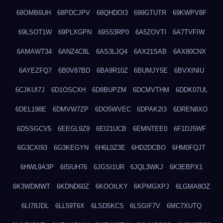
68OMB6UH
68PDCJPV
68QHDOI3
699GTUTR
69KWPV8F
69LSOT1W
69PLXGPN
69S53RP0
6A5ZOVTI
6A7TVFIW
6AMAWT34
6ANZ4C8L
6AS3LJQ4
6AX21SAB
6AX80CNX
6AYEZFQ7
6B0V87BD
6BA9R10Z
6BUMJY5E
6BVXINIU
6CJKUI7J
6D1OSCXH
6D8BUPZM
6DCMVTHM
6DDK07UL
6DEL198E
6DMVW7ZP
6DO5WVEC
6DPAK2I3
6DREN8XO
6DSSGCV5
6EEGL9Z9
6EI21UCB
6EMNTEE0
6F1DJ5WF
6G3CXI93
6G3KEGYN
6H6L0Z3E
6HD2DCBO
6HM0FQJT
6HWL9A3P
6I5IUH76
6JGSI1UR
6JQL3WKJ
6K3EBPX1
6K3WDMWT
6KDND60Z
6KOOILKY
6KPMGXPJ
6LGMA8OZ
6LI78JDL
6LL59T6X
6LSD5KCS
6LSGIF7V
6MC7XUTQ