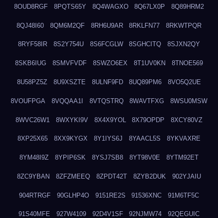
8OUD8RGF
8PQTS65Y
8Q4WAGXO
8Q67LX0P
8Q89HRM2
8QJ48I60
8QM6M2QF
8RH6U9AR
8RKLFN77
8RKWTPQR
8RYF58IR
8S2Y754U
8S6FCGLW
8SGHCITQ
8SJXN2QY
8SKB6IUG
8SMVFVDF
8SWZO6EX
8T1UV0KN
8TNOE569
8U58PZ5Z
8U9XSZTE
8ULNF9FD
8UQ89PM6
8VO5Q2UE
8VOUFPGA
8VQQAA1I
8VTQSTRQ
8WAVTFXG
8WSU0MSW
8WVC26W1
8WXYKI9V
8X4X9YOL
8X79OPDP
8XCY80VZ
8XP25X65
8XX9KYGX
8Y1IYS6J
8YAACL5S
8YKVAXRE
8YM48I9Z
8YPIP6SK
8YSJ7SB8
8YT98V0E
8YTM92ET
8ZC9YBAN
8ZFZMEEQ
8ZPDT42T
8ZYB2DUK
902YJAIU
904RTRGF
90GLHP4O
9151RE2S
91536XNC
91M6TF5C
91S40MFE
927W4109
92D4V1SF
92NJMW74
92QEGUIC