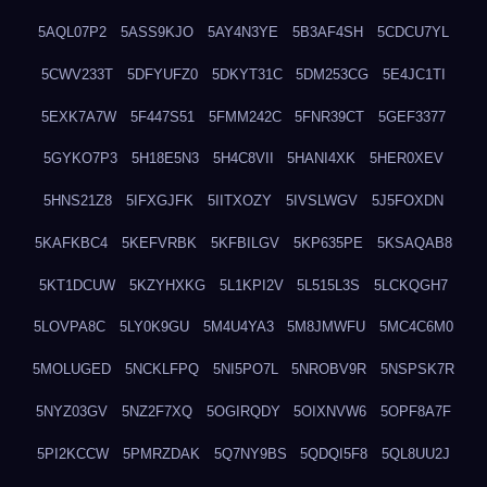
5AQL07P2
5ASS9KJO
5AY4N3YE
5B3AF4SH
5CDCU7YL
5CWV233T
5DFYUFZ0
5DKYT31C
5DM253CG
5E4JC1TI
5EXK7A7W
5F447S51
5FMM242C
5FNR39CT
5GEF3377
5GYKO7P3
5H18E5N3
5H4C8VII
5HANI4XK
5HER0XEV
5HNS21Z8
5IFXGJFK
5IITXOZY
5IVSLWGV
5J5FOXDN
5KAFKBC4
5KEFVRBK
5KFBILGV
5KP635PE
5KSAQAB8
5KT1DCUW
5KZYHXKG
5L1KPI2V
5L515L3S
5LCKQGH7
5LOVPA8C
5LY0K9GU
5M4U4YA3
5M8JMWFU
5MC4C6M0
5MOLUGED
5NCKLFPQ
5NI5PO7L
5NROBV9R
5NSPSK7R
5NYZ03GV
5NZ2F7XQ
5OGIRQDY
5OIXNVW6
5OPF8A7F
5PI2KCCW
5PMRZDAK
5Q7NY9BS
5QDQI5F8
5QL8UU2J