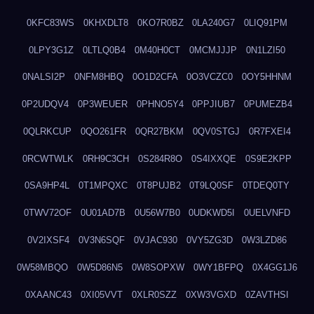
0KFC83WS
0KHXDLT8
0KO7R0BZ
0LA240G7
0LIQ91PM
0LPY3G1Z
0LTLQ0B4
0M40H0CT
0MCMJJJP
0N1LZI50
0NALSI2P
0NFM8HBQ
0O1D2CFA
0O3VCZC0
0OY5HHNM
0P2UDQV4
0P3WEUER
0PHNO5Y4
0PPJIUB7
0PUMEZB4
0QLRKCUP
0QO261FR
0QR27BKM
0QV0STGJ
0R7FXEI4
0RCWTWLK
0RH9C3CH
0S284R8O
0S4IXXQE
0S9E2KPP
0SA9HP4L
0T1MPQXC
0T8PUJB2
0T9LQ0SF
0TDEQ0TY
0TWV72OF
0U01AD7B
0U56W7B0
0UDKWD5I
0UELVNFD
0V2IXSF4
0V3N6SQF
0VJAC930
0VY5ZG3D
0W3LZD86
0W58MBQO
0W5D86N5
0W8SOPXW
0WY1BFPQ
0X4GG1J6
0XAANC43
0XI05VVT
0XLR0SZZ
0XW3VGXD
0ZAVTHSI