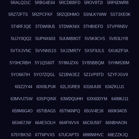
5RALQ21C
5RBG4E64
5RCDBBFD
5ROV8T2I
5RP6DWR8
5RZ72FTS
5RZPCFKF
5RZQDHMO
5SNLKYWW
5ST3XE0K
5T4RFJQE
5TDWI9U5
5TDWKNIX
5THBIEFD
5TVPRN5V
5UJY0QQ2
5UPNX603
5UUMB8OT
5V5K9CVS
5VB3LIYB
5VTXJVNC
5VVNNS1S
5XJ2MR7Y
5XSF9JLS
5XU6ZP3A
5Y0HCRBH
5Y1QS60T
5Y86UZX6
5YB5BBQM
5YHM530M
5YO667IH
5YO7ZQGL
5Z1BWJEZ
5Z1VP9TD
5ZYFJGV9
60IZ2Y44
60X8LPUK
62LJGRE8
6316UU0I
634ZKLU1
63MVU7SW
63SPQINX
63WDQUHH
63X60DYM
64996J11
659M6G4O
65TIBAG5
65TN6NPQ
65UV4E1K
660K94O5
663467JW
664ESOLH
664FNVV4
66C6U597
66NBHAON
675YBKS0
67T6PVX5
67UCAPT0
6899WHVC
68EZZKJQ