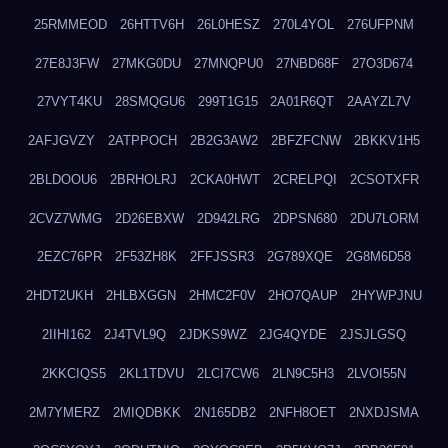
25RMMEOD
26HTTV6H
26L0HESZ
270L4YOL
276UFPNM
27E8J3FW
27MKG0DU
27MNQPU0
27NBD68F
27O3D674
27VYT4KU
28SMQGU6
299T1G15
2A01R6QT
2AAYZL7V
2AFJGVZY
2ATPPOCH
2B2G3AW2
2BFZFCNW
2BKKV1H5
2BLDOOU6
2BRHOLRJ
2CKA0HWT
2CRELPQI
2CSOTXFR
2CVZ7WMG
2D26EBXW
2D942LRG
2DPSN680
2DU7LORM
2EZC76PR
2F53ZH8K
2FFJSSR3
2G789XQE
2G8M6D58
2HDT2UKH
2HLBXGGN
2HMC2F0V
2HO7QAUP
2HYWPJNU
2IIHI162
2J4TVL9Q
2JDKS9WZ
2JG4QYDE
2JSJLGSQ
2KKCIQS5
2KL1TDVU
2LCI7CW6
2LN9C5H3
2LVOI55N
2M7YMERZ
2MIQDBKK
2N165DB2
2NFH8OET
2NXDJSMA