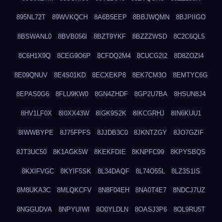
895NL72T
89WVKQCH
8A6B5EEP
8BBJWQMN
8BJPIIGO
8BSWANL0
8BVB056I
8BZT9YKF
8BZZZWSD
8C2C6QL5
8C6H1X9Q
8CEG9O6P
8CFDQ2M4
8CUCG2I2
8D8ZOZI4
8E09QNUV
8E4S01KD
8ECXEKP8
8EK7CM3O
8EMTYC6G
8EPAS0G6
8FLU9KW0
8GN4ZHDF
8GP2U7BA
8HSUN8J4
8HV1LF0X
8I0XX43W
8IGK9S2K
8IKCGRHJ
8IN6KUU1
8IWWBYPE
8J75FPFS
8JJDB3C0
8JKNTZGY
8JO7GZIF
8JT3UC50
8K1AGK5W
8KEKFDIE
8KNPFC99
8KPYSBQS
8KXIFVGC
8KYIF5SK
8L34DAQF
8L74O55L
8LZ3S1IS
8M8UKA3C
8MLQKCFV
8N8F04EH
8NA0T4E7
8NDCJ7UZ
8NGGUDVA
8NPYUIWI
8O0YLDLN
8OASJ3P6
8OL9RU5T