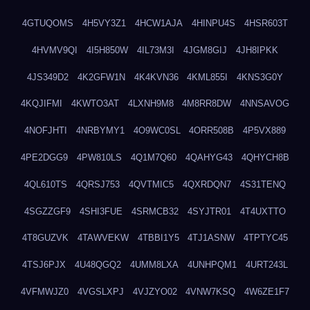
4GTUQOMS
4H5VY3Z1
4HCW1AJA
4HINPU4S
4HSR603T
4HVMV9QI
4I5H850W
4IL73M3I
4JGM8GIJ
4JH8IPKK
4JS349D2
4K2GFW1N
4K4KVN36
4KML855I
4KNS3G0Y
4KQJIFMI
4KWTO3AT
4LXNH9M8
4M8RR8DW
4NNSAVOG
4NOFJHTI
4NRBYMY1
4O9WC0SL
4ORR508B
4P5VX889
4PE2DGG9
4PW810LS
4Q1M7Q60
4QAHYG43
4QHYCH8B
4QL610TS
4QRSJ753
4QVTMIC5
4QXRDQN7
4S31TENQ
4SGZZGF9
4SHI3FUE
4SRMCB32
4SYJTR01
4T4UXTTO
4T8GUZVK
4TAWVEKW
4TBBI1Y5
4TJ1ASNW
4TPTYC45
4TSJ6PJX
4U48QGQ2
4UMM8LXA
4UNHPQM1
4URT243L
4VFMWJZ0
4VGSLXPJ
4VJZYO02
4VNW7KSQ
4W6ZE1F7