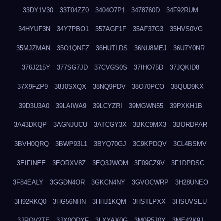
33DY1V30
33T04ZZ0
3404O7P1
3478760D
34F92RUM
34HYUF3N
34Y7PBO1
357AGF1F
35AF37G3
35HVS0VG
35MJZMAN
35O1QNFZ
36HUTLDS
36NU8MEJ
36U7Y0NR
376J215Y
377SG7JD
37CVGS0S
37IHO75D
37JQKID8
37X9FZP9
38J0SXQX
38NQ9PDV
38O70PCO
38QUD9KX
39D3U3A0
39LAIWA9
39LCYZRI
39MGWN55
39PXKH1B
3A43DKQP
3AGNJUCU
3ATCGY3X
3BKC9MX3
3BORDPAR
3BVH0QRQ
3BWP93L1
3BYQ70GJ
3C9KPDQV
3CL4BSMV
3EIFINEE
3EORXV8Z
3EQ3JWOM
3F09CZ9V
3F1DPDSC
3F84EALY
3GGDN4OR
3GKCN4NY
3GVOCWRP
3H28UNEO
3H92RKQ0
3HG56NHN
3HHJ1KQM
3HSTLPXX
3HSUVSEU
3JRQV2TE
3JX0QDYF
3LXYAX0G
3M0R5J0Y
3ME42K9J