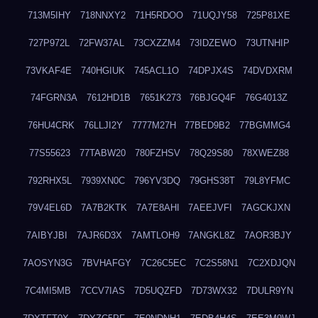
713M5IHY
718NNXY2
71H5RDOO
71UQJY58
725P81XE
727P972L
72FW37AL
73CXZZM4
73IDZEWO
73UTNHIP
73VKAF4E
740HGIUK
745ACL1O
74DPJX4S
74DVDXRM
74FGRN3A
7612HD1B
7651K273
76BJGQ4F
76G4013Z
76HU4CRK
76LLJI2Y
7777M27H
77BED9B2
77BGMMG4
77S55623
77TABW20
780FZHSV
78Q29S80
78XWEZ88
792RHX5L
7939XN0C
796YV3DQ
79GHS38T
79L8YFMC
79V4EL6D
7A7B2KTK
7A7E8AHI
7AEEJVFI
7AGCKJXN
7AIBYJBI
7AJR6D3X
7AMTLOH9
7ANGKL8Z
7AOR3BJY
7AOSYN3G
7BVHAFGY
7C26C5EC
7C2S58N1
7C2XDJQN
7C4MI5MB
7CCV7IAS
7D5UQZFD
7D73WX32
7DULR9YN