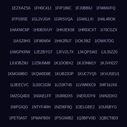
1EZXAZS6
1FH0C41J
1FIP186C
1FJ0BB6J
1FM8AVFQ
1FP03I5E
1GL2VJGH
1GRISVQA
1GWILLXI
1H4L4ROK
1HAKMC6P
1HDB3VUY
1HHJEK58
1HR93CXT
1I70CGZX
1IASZ8H3
1IF86W04
1IHA2RU7
1IOKJ9IZ
1IOWA7OG
1IWGPKRW
1JEZBYO7
1JFVZL7X
1JKQPSW2
1JL35ZZ0
1JUOBZ9U
1JZ9UNM8
1K1OOBX2
1KJONM1Y
1KJVH227
1KMG68BO
1KQW0D9E
1KUB22OP
1KUC7YQ5
1KVUSEU1
1L0EECVC
1L92C1GM
1LO2KT45
1LVWMXC9
1MF16JX6
1MZGQ4D3
1N3AELFF
1N3R82X5
1NERJOY9
1NIN2DXO
1NIPGIQG
1NTYF4RH
1NZ06F8Q
1OELGBE2
1OUI6BYG
1PET0A5T
1PMAFB0V
1PSGIWB2
1Q3BPV0D
1QBCT8D3