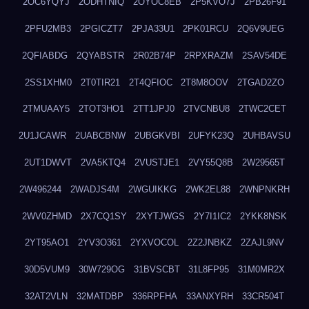
2OC6YQYJ
2ODHTNIQ
2OYOC8EB
2P5KVO7J
2PB26F91
2PFU2MB3
2PGICZT7
2PJA33U1
2PK01RCU
2Q6V9UEG
2QFIABDG
2QYABSTR
2R02B74P
2RPXRAZM
2SAV54DE
2SS1XHM0
2T0TIR21
2T4QFIOC
2T8M8OOV
2TGAD2ZO
2TMUAAY5
2TOT3HO1
2TT1JPJ0
2TVCNBU8
2TWC2CET
2U1JCAWR
2UABCBNW
2UBGKVBI
2UFYK23Q
2UHBAVSU
2UT1DWVT
2VA5KTQ4
2VUSTJE1
2VY55Q8B
2W29565T
2W496244
2WADJS4M
2WGUIKKG
2WK2EL88
2WNPNKRH
2WV0ZHMD
2X7CQ1SY
2XYTJWGS
2Y7I1IC2
2YKK8NSK
2YT95AO1
2YV3O361
2YXVOCOL
2Z2JNBKZ
2ZAJL9NV
30D5VUM9
30W729OG
31BVSCBT
31L8FP95
31M0MR2X
32AT2VLN
32MATDBP
336RPFHA
33ANXYRH
33CR504T