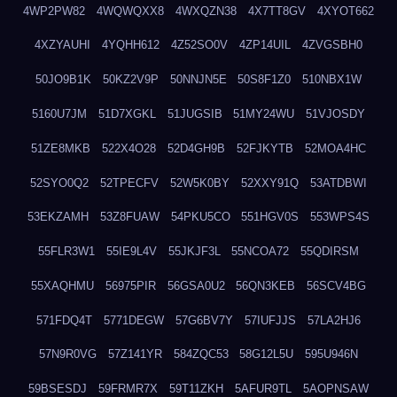
4WP2PW82
4WQWQXX8
4WXQZN38
4X7TT8GV
4XYOT662
4XZYAUHI
4YQHH612
4Z52SO0V
4ZP14UIL
4ZVGSBH0
50JO9B1K
50KZ2V9P
50NNJN5E
50S8F1Z0
510NBX1W
5160U7JM
51D7XGKL
51JUGSIB
51MY24WU
51VJOSDY
51ZE8MKB
522X4O28
52D4GH9B
52FJKYTB
52MOA4HC
52SYO0Q2
52TPECFV
52W5K0BY
52XXY91Q
53ATDBWI
53EKZAMH
53Z8FUAW
54PKU5CO
551HGV0S
553WPS4S
55FLR3W1
55IE9L4V
55JKJF3L
55NCOA72
55QDIRSM
55XAQHMU
56975PIR
56GSA0U2
56QN3KEB
56SCV4BG
571FDQ4T
5771DEGW
57G6BV7Y
57IUFJJS
57LA2HJ6
57N9R0VG
57Z141YR
584ZQC53
58G12L5U
595U946N
59BSESDJ
59FRMR7X
59T11ZKH
5AFUR9TL
5AOPNSAW