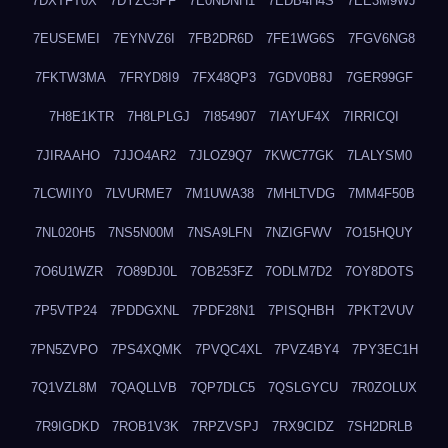
7DXTFT0X
7DYZC5PF
7E0NDNH1
7EDB4H4S
7EE3M9WJ
7EUSEMEI
7EYNVZ6I
7FB2DR6D
7FE1WG6S
7FGV6NG8
7FKTW3MA
7FRYD8I9
7FX48QP3
7GDV0B8J
7GER99GF
7H8E1KTR
7H8LPLGJ
7I854907
7IAYUF4X
7IRRICQI
7JIRAAHO
7JJO4AR2
7JLOZ9Q7
7KWC77GK
7LALYSM0
7LCWIIY0
7LVURME7
7M1UWA38
7MHLTVDG
7MM4F50B
7NL020H5
7NS5N00M
7NSA9LFN
7NZIGFWV
7O15HQUY
7O6U1WZR
7O89DJ0L
7OB253FZ
7ODLM7D2
7OY8DOTS
7P5VTP24
7PDDGXNL
7PDF28N1
7PISQHBH
7PKT2VUV
7PN5ZVPO
7PS4XQMK
7PVQC4XL
7PVZ4BY4
7PY3EC1H
7Q1VZL8M
7QAQLLVB
7QP7DLC5
7QSLGYCU
7R0ZOLUX
7R9IGDKD
7ROB1V3K
7RPZVSPJ
7RX9CIDZ
7SH2DRLB