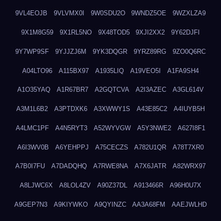
9VL4EOJB
9VLVMX0I
9W0SDU2O
9WNDZ5OE
9WZXLZA9
9X1M8G59
9X1RL5NO
9X48TOD5
9XJI2XX2
9Y62DJFI
9Y7WP9SF
9YJJZJ6M
9YK3DQGR
9YRZ89RG
9ZO0Q6RC
A04LTO96
A115BX97
A1935LIQ
A19VEO5I
A1FA9SH4
A1O35YAQ
A1R67BR7
A2GQTCVA
A2I3AZEC
A3GL614V
A3M1L6B2
A3PTDXK6
A3XWWY1S
A43E85C2
A4IUYB5H
A4LMC1PF
A4N5RYT3
A52WYVGW
A5Y3NWE2
A627I8F1
A6I3WV0B
A6YEHPPJ
A75CECZS
A782U1QR
A78T7XR0
A7B0I7FU
A7DADQHQ
A7RWE8NA
A7X6JATR
A82WRX97
A8LJWC6X
A8LOL4ZV
A90Z37DL
A913466R
A96H0U7X
A9GEP7N3
A9KIYWKO
A9QYINZC
AA3A68FM
AAEJWLHD