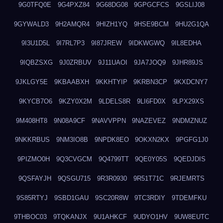
9G0TFQ0E
9G4PXZ84
9G68DG08
9GPGCFCS
9GSLIJ08
9GYWALD3
9H2AMQR4
9HIZH1YQ
9HSE9BCM
9HU2G1QA
9I3U1D5L
9I7RL7P3
9I87JREW
9IDKWGWQ
9IL8EDHA
9IQBZSXG
9J0ZRBUV
9J11UAOI
9JA7JOQ9
9JHR89JS
9JKLGY5E
9KBAABXH
9KKHTYIP
9KRBN3CP
9KXDCNY7
9KYCB7O6
9KZY0X2M
9LDELS8R
9LI6FD0X
9LPX29XS
9M408HT8
9N08A9CF
9NAVVPPN
9NAZEVEZ
9NDMZNUZ
9NKKRBUS
9NM3IO8B
9NPDK8EO
9OKXN2KX
9PGFG1J0
9PIZMO0H
9Q3CVGCM
9Q4799TT
9QE0Y05S
9QEDJDIS
9QSFAYJH
9QSGU715
9R3R0930
9R51T71C
9RJEMRTS
9S85RTYJ
9SBD1GAU
9SC20R8W
9TC3RDIY
9TDEMFKU
9THBOC03
9TQKANJX
9U1AHKCF
9UDYO1HV
9UW8EUTC