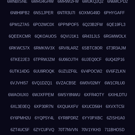
6MNBISNE
6MRU4GHW
6MRWI2FW
6MUKQ2Q2
6N6MCPD2
6N8H9PB2
6NS1JPER
6NTR3U7I
6OXMG49D
6PHYGAFF
6PM1Z7A5
6PO2WC0X
6PPNPOF5
6Q23B2FW
6QE19FL3
6QEEKCMR
6QKOAUOS
6QVIJ1K1
6R431JL5
6RGMWOLX
6RKWC57X
6RMKNV3X
6RV8LARZ
6SBTC8OR
6T3R3AJM
6TKE2JE3
6TPRWJZM
6U06OJTH
6UJEQ0CF
6UQ42P16
6UTK14DG
6UU9ROQK
6UZUZF6L
6V4POCW2
6V6FZLKN
6VJVHI57
6VQ1DZQ1
6VZACB5E
6W0V02MY
6W1CRLU0
6WAOIUX0
6WJXFPEM
6WSY8NWU
6XFR4OTY
6XIHLDTU
6XL3E0EQ
6XP30R7N
6XQUAXFV
6XUCD56H
6XVXTC5I
6Y6PMH2U
6YQP5Y4L
6YR8PDRZ
6YY0PXBC
6ZISH1A0
6ZT4UC5F
6ZYCUFVQ
70T7NVVN
70V1YKH3
711BHOSD