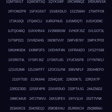
1QMT9XGT
1QWO8TSQ
1QYKS8IF
1RCW99QZ
1RDUWSSK
1RYOMZPR
1SFXG5XT
1SSBXDLO
1SZ258AV
1T04TFO9
1T3A32QI
1TQ4XCLI
1URGFNU5
1USMDQTI
1USXOD9C
1UTQO46Q
1UXXH5X4
1V2M00OW
1VHOFJ5Z
1VLGOT3L
1VT6PD21
1VV8ZAHG
1W387VUY
1WFVB76Y
1WPX7P03
1WUHK6D4
1X9NP2FS
1XEHVF4N
1XFRA9ZO
1XS2YS68
1XSROT4L
1YS8YJ6Z
1YSKFL0G
1YUCNSFB
1YYN7W1J
1Z1US2M8
1ZLGWTF7
1ZOCGLFM
206VNFLF
20GH4EFO
2110Y7UD
21J9UIA6
2254Q10C
226DDKTL
22R2IX7P
22RDZ3DD
22S5F4PR
22XXR3UO
232PTAJG
24AZ56D2
24MC44U0
24TJTMVU
24XS3FEV
24YV1LVI
252T7VNK
253A0XC6
254O5EQJ
258OBXAU
25JR0XCH
25Q8956U