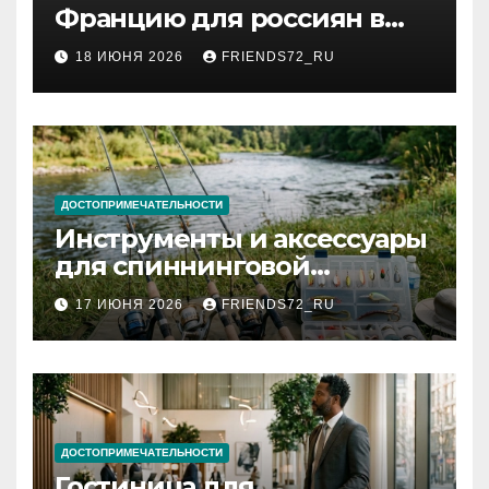
Францию для россиян в
2026 году: сроки от 3 дней
18 ИЮНЯ 2026
FRIENDS72_RU
и список необходимых
документов
ДОСТОПРИМЕЧАТЕЛЬНОСТИ
Инструменты и аксессуары
для спиннинговой
рыбалки: назначение и
17 ИЮНЯ 2026
FRIENDS72_RU
типы
ДОСТОПРИМЕЧАТЕЛЬНОСТИ
Гостиница для