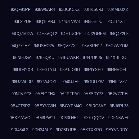
92QF91PP
939W5AR4
93BCKCKZ
93HKS0RJ
93KMD0XZ
93L2IZDP
93Q1LPRJ
944UTVW8
94555E9U
94CLT1XT
94CQZMDW
94E5VQT2
94H1UCPR
94J2GRFM
94Q4Z2L5
94Q772HZ
94USHO25
95QVZ7XT
95VSPH17
96G7WZOM
96NI50GA
97I66QKU
97IBUWKR
97N7DKJ5
984XBLDC
98DD8YXB
98HGTYIJ
98P1JO9O
98PIYSH9
98RHROFI
98RZWLDP
990W4OYL
9940JJHF
99GDI1ZW
99HRLVZZ
99NJVYC8
9AEIGFHX
9AJPFPA0
9AS5DY7Z
9B2V77PH
9B4CT9PZ
9BEYVG9H
9BGYPM4O
9BIRO8AZ
9BJ6RL38
9BKZ7AVO
9BM67W1T
9C63LNEL
9D0TQQOV
9DFN8WE0
9DI434L2
9DN34ALZ
9DZBDJRE
9EKTXKPO
9EYVNRDY