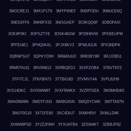
3MOCREJ1
3MX1P1T9
3MYP6NEF
3N0IPODU
3N8UCE6Q
3NE5SFF6
3NH0FX33
3NISGAEP
3O3KQQ4F
3OBDFAXI
3OE9P0KI
3OPSZTYE
3OSK46GW
3P20H0VW
3PEBEUPM
3PFEI4E1
3PHQ0AXL
3PJX8KV3
3PWL81U6
3PX3NDPK
3QBNPSU7
3QPKYD3H
3R660UUO
3R8OBY8R
3RJJOB51
3RM5TAUQ
3RV0N612
3SRBQEDJ
3SXFZOBA
3TBVTN7Z
3TFI7CJL
3TKFBN73
3TTB618D
3TVMVY4A
3VPL82H9
3VS14DKC
3VX5WW8T
3VXFRWKX
3VZRTGEK
3W3MHD4O
3WAD8W9N
3WDTF1N3
3WI8G8SN
3WQDYCWK
3WTTA97N
3WU70G19
3X71FE60
3XC4DIU7
3XMIH0VI
3XMLLD4K
3XWW9P5D
3Y2Z2FMH
3YXUATB4
3Z3344KT
3ZBBJF82