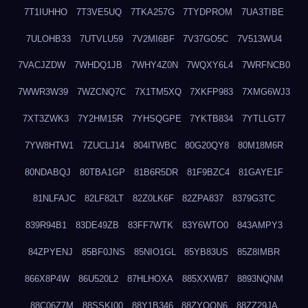
7T1IUHHO
7T3VE5UQ
7TKA257G
7TYDPROM
7UA3TIBE
7ULOHB33
7UTVLU59
7V2MI6BF
7V37GO5C
7V513WU4
7VACJZDW
7WHDQ1JB
7WHY4Z0N
7WQXY6L4
7WRFNCB0
7WWR3W39
7WZCNQ7C
7X1TM5XQ
7XKFP983
7XMG6WJ3
7XT3ZWK3
7Y2HM15R
7YHSQGPE
7YKTB834
7YTLLGT7
7YW8HTW1
7ZUCLJ14
804ITWBC
80G20QY8
80M18M6R
80NDABQJ
80TBA1GP
81B6R5DR
81F9BZC4
81GAYE1F
81NLFAJC
82LF82LT
82Z0LK6F
82ZPA837
8379G3TC
839R94B1
83DE49ZB
83FF7WTK
83Y6WTO0
843AMPY3
84ZPYENJ
85BF0JNS
85NIO1GL
85YB83US
85Z8IMBR
866X8P4W
86U520L2
87HLHOXA
885XXWB7
8893NQNM
88C06Z7M
88SSKI00
88Y1B346
88ZYQON6
88ZZ29JA