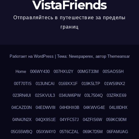
VistaFriends
Отправляйтесь в путешествие за пределы
границ
Работает на WordPress
|
Тема: Newspaperex, автор
Themeansar
Home
006WY430
007HXU2Y
00MGT33M
00SAOS5H
00T70TIS
013UNCAI
0169XX1F
019K5LTP
01WS9NX2
023RN4UI
02SKVUL3
034UW6PW
03L7504Q
03ZRKE69
04CAZD3N
04EDWV8I
04H0HX0B
04KWVG4E
04LI8DHX
04N4JN2X
04QX9S1E
04YFC57J
04ZFIS6W
059KC9DM
05G55WBQ
05IXW4Y0
05T6CZAL
069K7D5M
06FAMUAG