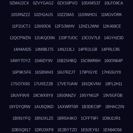
0ZM4J2CX
0ZVYGAG2
0ZXS0PVO
105XMS37
10LFO9CA
10SRNZZ2
10ZH1AUS
10ZZI8A5
1103WHO1
11MGVORK
11P2UCTJ
126I93O6
12FS3WHV
12HZ1JWW
12K469CE
12QCPWZN
12UKQO0N
133P7UOC
13COV7L8
14GYHZ3D
14H4A825
14M9BJ75
14NJ13LJ
14PRJLGB
14PRLC85
14WY7OYZ
1546DY9V
15B2SHBQ
15C9WR6H
160ON64P
16P9KSF6
16SBWI43
16U7RZJT
179PIGYE
17HG5UY8
17SO7X9S
17UXEZ2B
17VE7UAW
181QKVNV
18FL2H11
18UVF9V8
19CWX8Y9
19S0NNZV
19SYNG2F
19V5GFDB
19YDYQRW
1AU5Q96D
1AXWRT6R
1B3DEC8P
1BHACZIN
1BI91YFQ
1BNJXLZ0
1BR5X4KO
1CFFT9FI
1D9U2JR1
1DBSQ817
1DRJ3XP8
1E2BYTZD
1E8JEY8J
1EN94O56