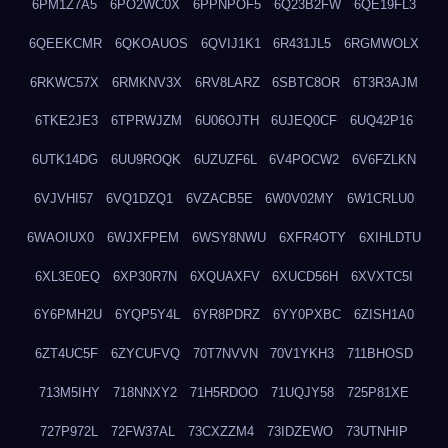
6PM1Z7A5
6PO2WC0X
6PPNPOF5
6Q23B2FW
6QE19FL3
6QEEKCMR
6QKOAUOS
6QVIJ1K1
6R431JL5
6RGMWOLX
6RKWC57X
6RMKNV3X
6RV8LARZ
6SBTC8OR
6T3R3AJM
6TKE2JE3
6TPRWJZM
6U06OJTH
6UJEQ0CF
6UQ42P16
6UTK14DG
6UU9ROQK
6UZUZF6L
6V4POCW2
6V6FZLKN
6VJVHI57
6VQ1DZQ1
6VZACB5E
6W0V02MY
6W1CRLU0
6WAOIUX0
6WJXFPEM
6WSY8NWU
6XFR4OTY
6XIHLDTU
6XL3E0EQ
6XP30R7N
6XQUAXFV
6XUCD56H
6XVXTC5I
6Y6PMH2U
6YQP5Y4L
6YR8PDRZ
6YY0PXBC
6ZISH1A0
6ZT4UC5F
6ZYCUFVQ
70T7NVVN
70V1YKH3
711BHOSD
713M5IHY
718NNXY2
71H5RDOO
71UQJY58
725P81XE
727P972L
72FW37AL
73CXZZM4
73IDZEWO
73UTNHIP