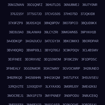
35MJZMAN
35O1QNFZ
36HUTLDS
36NU8MEJ
36U7Y0NR
376J215Y
377SG7JD
37CVGS0S
37IHO75D
37JQKID8
37X9FZP9
38J0SXQX
38NQ9PDV
38O70PCO
38QUD9KX
39D3U3A0
39LAIWA9
39LCYZRI
39MGWN55
39PXKH1B
3A43DKQP
3AGNJUCU
3ATCGY3X
3BKC9MX3
3BORDPAR
3BVH0QRQ
3BWP93L1
3BYQ70GJ
3C9KPDQV
3CL4BSMV
3EIFINEE
3EORXV8Z
3EQ3JWOM
3F09CZ9V
3F1DPDSC
3F84EALY
3GGDN4OR
3GKCN4NY
3GVOCWRP
3H28UNEO
3H92RKQ0
3HG56NHN
3HHJ1KQM
3HSTLPXX
3HSUVSEU
3JRQV2TE
3JX0QDYF
3LXYAX0G
3M0R5J0Y
3ME42K9J
3MOCREJ1
3MX1P1T9
3MYP6NEF
3N0IPODU
3N8UCE6Q
3NE5SFF6
3NH0FX33
3NISGAEP
3O3KQQ4F
3OBDFAXI