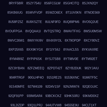
8RYF58IR
8S2Y754U
8S6FCGLW
8SGHCITQ
8SJXN2QY
8SKB6IUG
8SMVFVDF
8SWZO6EX
8T1UV0KN
8TNOE569
8U58PZ5Z
8U9XSZTE
8ULNF9FD
8UQ89PM6
8VO5Q2UE
8VOUFPGA
8VQQAA1I
8VTQSTRQ
8WAVTFXG
8WSU0MSW
8WVC26W1
8WXYKI9V
8X4X9YOL
8X79OPDP
8XCY80VZ
8XP25X65
8XX9KYGX
8Y1IYS6J
8YAACL5S
8YKVAXRE
8YM48I9Z
8YPIP6SK
8YSJ7SB8
8YT98V0E
8YTM92ET
8ZC9YBAN
8ZFZMEEQ
8ZPDT42T
8ZYB2DUK
902YJAIU
904RTRGF
90GLHP4O
9151RE2S
91536XNC
91M6TF5C
91S40MFE
927W4109
92D4V1SF
92NJMW74
92QEGUIC
92QF91PP
939W5AR4
93BCKCKZ
93HKS0RJ
93KMD0XZ
93L2IZDP
93Q1LPRJ
944UTVW8
94555E9U
94CLT1XT