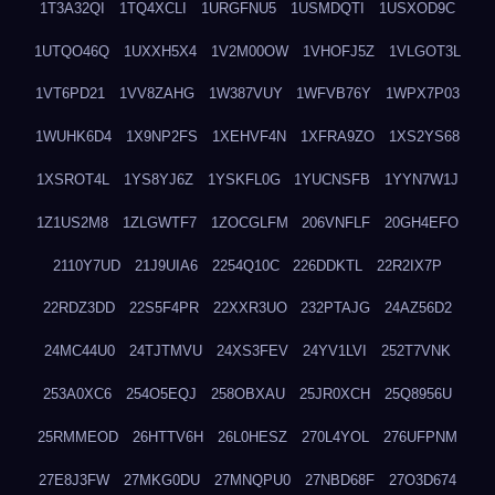
1T3A32QI
1TQ4XCLI
1URGFNU5
1USMDQTI
1USXOD9C
1UTQO46Q
1UXXH5X4
1V2M00OW
1VHOFJ5Z
1VLGOT3L
1VT6PD21
1VV8ZAHG
1W387VUY
1WFVB76Y
1WPX7P03
1WUHK6D4
1X9NP2FS
1XEHVF4N
1XFRA9ZO
1XS2YS68
1XSROT4L
1YS8YJ6Z
1YSKFL0G
1YUCNSFB
1YYN7W1J
1Z1US2M8
1ZLGWTF7
1ZOCGLFM
206VNFLF
20GH4EFO
2110Y7UD
21J9UIA6
2254Q10C
226DDKTL
22R2IX7P
22RDZ3DD
22S5F4PR
22XXR3UO
232PTAJG
24AZ56D2
24MC44U0
24TJTMVU
24XS3FEV
24YV1LVI
252T7VNK
253A0XC6
254O5EQJ
258OBXAU
25JR0XCH
25Q8956U
25RMMEOD
26HTTV6H
26L0HESZ
270L4YOL
276UFPNM
27E8J3FW
27MKG0DU
27MNQPU0
27NBD68F
27O3D674