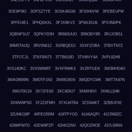
3OE9P0KI
3OPSZTYE
3OSK46GW
3P20H0VW
3PEBEUPM
3PFEI4E1
3PHQ0AXL
3PJX8KV3
3PWL81U6
3PX3NDPK
3QBNPSU7
3QPKYD3H
3R660UUO
3R8OBY8R
3RJJOB51
3RM5TAUQ
3RV0N612
3SRBQEDJ
3SXFZOBA
3TBVTN7Z
3TFI7CJL
3TKFBN73
3TTB618D
3TVMVY4A
3VPL82H9
3VS14DKC
3VX5WW8T
3VXFRWKX
3VZRTGEK
3W3MHD4O
3WAD8W9N
3WDTF1N3
3WI8G8SN
3WQDYCWK
3WTTA97N
3WU70G19
3X71FE60
3XC4DIU7
3XMIH0VI
3XMLLD4K
3XWW9P5D
3Y2Z2FMH
3YXUATB4
3Z3344KT
3ZBBJF82
3ZUNKQ9P
40PEO5RM
418TPYOG
41A6AQPI
41CR68ZC
428MPM7O
42EW9PZP
42HIOZNV
42QOZROE
437L5RRA