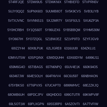
5T4RFJQE
5TDWI9U5
5TDWKNIX
5THBIEFD
5TVPRN5V
5UJY0QQ2
5UPNX603
5UUMB8OT
5V5K9CVS
5VB3LIYB
5VTXJVNC
5VVNNS1S
5XJ2MR7Y
5XSF9JLS
5XU6ZP3A
5Y0HCRBH
5Y1QS60T
5Y86UZX6
5YB5BBQM
5YHM530M
5YO667IH
5YO7ZQGL
5Z1BWJEZ
5Z1VP9TD
5ZYFJGV9
60IZ2Y44
60X8LPUK
62LJGRE8
6316UU0I
634ZKLU1
63MVU7SW
63SPQINX
63WDQUHH
63X60DYM
64996J11
659M6G4O
65TIBAG5
65TN6NPQ
65UV4E1K
660K94O5
663467JW
664ESOLH
664FNVV4
66C6U597
66NBHAON
675YBKS0
67T6PVX5
67UCAPT0
6899WHVC
68EZZKJQ
68OMB6UH
68PDCJPV
68QHDOI3
699GTUTR
69KWPV8F
69LSOT1W
69PLXGPN
69S53RP0
6A5ZOVTI
6A7TVFIW