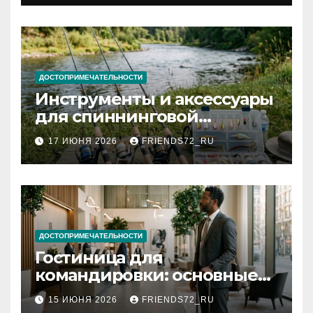
документов
ДОСТОПРИМЕЧАТЕЛЬНОСТИ
Инструменты и аксессуары
для спиннинговой
рыбалки: назначение и
17 ИЮНЯ 2026
FRIENDS72_RU
типы
ДОСТОПРИМЕЧАТЕЛЬНОСТИ
Гостиница для
командировки: основные
критерии выбора
15 ИЮНЯ 2026
FRIENDS72_RU