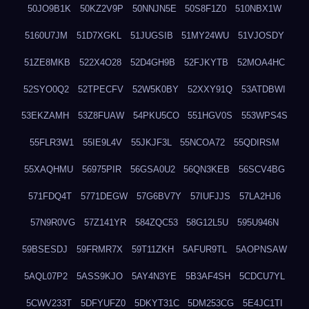
50JO9B1K
50KZ2V9P
50NNJN5E
50S8F1Z0
510NBX1W
5160U7JM
51D7XGKL
51JUGSIB
51MY24WU
51VJOSDY
51ZE8MKB
522X4O28
52D4GH9B
52FJKYTB
52MOA4HC
52SYO0Q2
52TPECFV
52W5K0BY
52XXY91Q
53ATDBWI
53EKZAMH
53Z8FUAW
54PKU5CO
551HGV0S
553WPS4S
55FLR3W1
55IE9L4V
55JKJF3L
55NCOA72
55QDIRSM
55XAQHMU
56975PIR
56GSA0U2
56QN3KEB
56SCV4BG
571FDQ4T
5771DEGW
57G6BV7Y
57IUFJJS
57LA2HJ6
57N9R0VG
57Z141YR
584ZQC53
58G12L5U
595U946N
59BSESDJ
59FRMR7X
59T11ZKH
5AFUR9TL
5AOPNSAW
5AQL07P2
5ASS9KJO
5AY4N3YE
5B3AF4SH
5CDCU7YL
5CWV233T
5DFYUFZ0
5DKYT31C
5DM253CG
5E4JC1TI