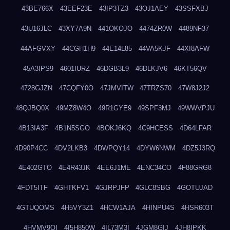
43BE766X
43EEF23E
43IP3TZ3
43OJ1AEY
43SSFXBJ
43U16JLC
43XY7A9N
441OKOJO
4474ZR0W
4489NF37
44AFGVXY
44CGH1H9
44E14L85
44VA5KJF
44XI8AFW
45A3IPS9
4601IURZ
46DGB3L9
46DLKJV6
46KT56QV
4728GJZN
47CQFY0O
47JMVITW
47TRZS70
47W8J2J2
48QJBQ0X
49MZ8W4O
49R1GYE9
49SPF3MJ
49WWVPJU
4B13IA3F
4B1N5SGO
4BOKJ6KQ
4C9HCESS
4D64LFAR
4D90P4CC
4DV2LKB3
4DWPQY14
4DYW6NWM
4DZ5J3RQ
4E402GTO
4E4R43JK
4EE6J1ME
4ENC34CO
4F88GRG8
4FDT5ITF
4GHTKFV1
4GJRPJFP
4GLC8SBG
4GOTUJAD
4GTUQOMS
4H5VY3Z1
4HCW1AJA
4HINPU4S
4HSR603T
4HVMV9QI
4I5H850W
4IL73M3I
4JGM8GIJ
4JH8IPKK