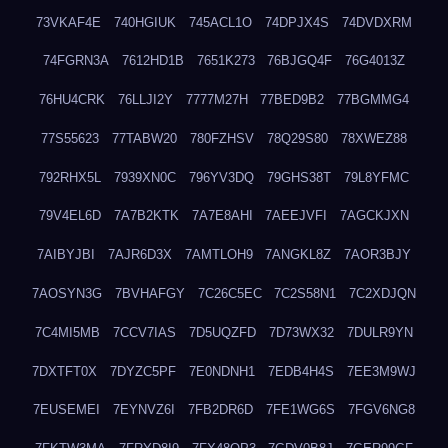
73VKAF4E
740HGIUK
745ACL1O
74DPJX4S
74DVDXRM
74FGRN3A
7612HD1B
7651K273
76BJGQ4F
76G4013Z
76HU4CRK
76LLJI2Y
7777M27H
77BED9B2
77BGMMG4
77S55623
77TABW20
780FZHSV
78Q29S80
78XWEZ88
792RHX5L
7939XN0C
796YV3DQ
79GHS38T
79L8YFMC
79V4EL6D
7A7B2KTK
7A7E8AHI
7AEEJVFI
7AGCKJXN
7AIBYJBI
7AJR6D3X
7AMTLOH9
7ANGKL8Z
7AOR3BJY
7AOSYN3G
7BVHAFGY
7C26C5EC
7C2S58N1
7C2XDJQN
7C4MI5MB
7CCV7IAS
7D5UQZFD
7D73WX32
7DULR9YN
7DXTFT0X
7DYZC5PF
7E0NDNH1
7EDB4H4S
7EE3M9WJ
7EUSEMEI
7EYNVZ6I
7FB2DR6D
7FE1WG6S
7FGV6NG8