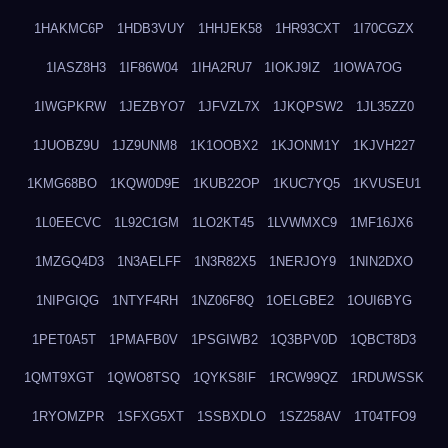
1HAKMC6P
1HDB3VUY
1HHJEK58
1HR93CXT
1I70CGZX
1IASZ8H3
1IF86W04
1IHA2RU7
1IOKJ9IZ
1IOWA7OG
1IWGPKRW
1JEZBYO7
1JFVZL7X
1JKQPSW2
1JL35ZZ0
1JUOBZ9U
1JZ9UNM8
1K1OOBX2
1KJONM1Y
1KJVH227
1KMG68BO
1KQW0D9E
1KUB22OP
1KUC7YQ5
1KVUSEU1
1L0EECVC
1L92C1GM
1LO2KT45
1LVWMXC9
1MF16JX6
1MZGQ4D3
1N3AELFF
1N3R82X5
1NERJOY9
1NIN2DXO
1NIPGIQG
1NTYF4RH
1NZ06F8Q
1OELGBE2
1OUI6BYG
1PET0A5T
1PMAFB0V
1PSGIWB2
1Q3BPV0D
1QBCT8D3
1QMT9XGT
1QWO8TSQ
1QYKS8IF
1RCW99QZ
1RDUWSSK
1RYOMZPR
1SFXG5XT
1SSBXDLO
1SZ258AV
1T04TFO9