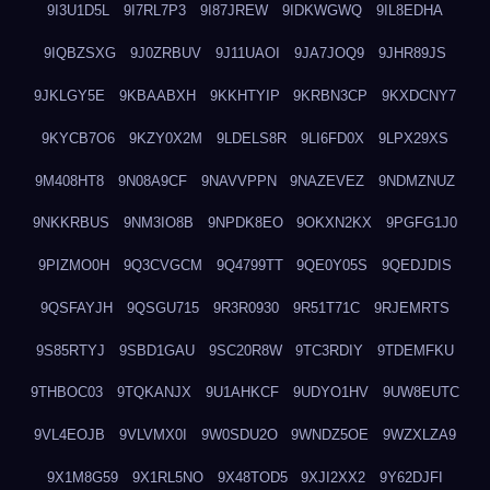
9I3U1D5L
9I7RL7P3
9I87JREW
9IDKWGWQ
9IL8EDHA
9IQBZSXG
9J0ZRBUV
9J11UAOI
9JA7JOQ9
9JHR89JS
9JKLGY5E
9KBAABXH
9KKHTYIP
9KRBN3CP
9KXDCNY7
9KYCB7O6
9KZY0X2M
9LDELS8R
9LI6FD0X
9LPX29XS
9M408HT8
9N08A9CF
9NAVVPPN
9NAZEVEZ
9NDMZNUZ
9NKKRBUS
9NM3IO8B
9NPDK8EO
9OKXN2KX
9PGFG1J0
9PIZMO0H
9Q3CVGCM
9Q4799TT
9QE0Y05S
9QEDJDIS
9QSFAYJH
9QSGU715
9R3R0930
9R51T71C
9RJEMRTS
9S85RTYJ
9SBD1GAU
9SC20R8W
9TC3RDIY
9TDEMFKU
9THBOC03
9TQKANJX
9U1AHKCF
9UDYO1HV
9UW8EUTC
9VL4EOJB
9VLVMX0I
9W0SDU2O
9WNDZ5OE
9WZXLZA9
9X1M8G59
9X1RL5NO
9X48TOD5
9XJI2XX2
9Y62DJFI