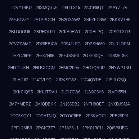
27VYT4KU
28SMQGU6
299T1G15
2A01R6QT
2AAYZL7V
2AFJGVZY
2ATPPOCH
2B2G3AW2
2BFZFCNW
2BKKV1H5
2BLDOOU6
2BRHOLRJ
2CKA0HWT
2CRELPQI
2CSOTXFR
2CVZ7WMG
2D26EBXW
2D942LRG
2DPSN680
2DU7LORM
2EZC76PR
2F53ZH8K
2FFJSSR3
2G789XQE
2G8M6D58
2HDT2UKH
2HLBXGGN
2HMC2F0V
2HO7QAUP
2HYWPJNU
2IIHI162
2J4TVL9Q
2JDKS9WZ
2JG4QYDE
2JSJLGSQ
2KKCIQS5
2KL1TDVU
2LCI7CW6
2LN9C5H3
2LVOI55N
2M7YMERZ
2MIQDBKK
2N165DB2
2NFH8OET
2NXDJSMA
2OC6YQYJ
2ODHTNIQ
2OYOC8EB
2P5KVO7J
2PB26F91
2PFU2MB3
2PGICZT7
2PJA33U1
2PK01RCU
2Q6V9UEG