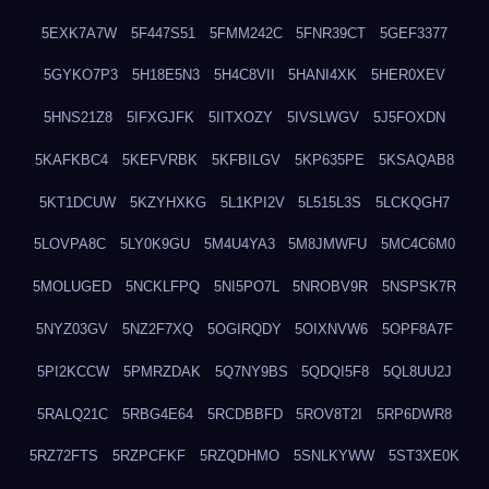
5EXK7A7W
5F447S51
5FMM242C
5FNR39CT
5GEF3377
5GYKO7P3
5H18E5N3
5H4C8VII
5HANI4XK
5HER0XEV
5HNS21Z8
5IFXGJFK
5IITXOZY
5IVSLWGV
5J5FOXDN
5KAFKBC4
5KEFVRBK
5KFBILGV
5KP635PE
5KSAQAB8
5KT1DCUW
5KZYHXKG
5L1KPI2V
5L515L3S
5LCKQGH7
5LOVPA8C
5LY0K9GU
5M4U4YA3
5M8JMWFU
5MC4C6M0
5MOLUGED
5NCKLFPQ
5NI5PO7L
5NROBV9R
5NSPSK7R
5NYZ03GV
5NZ2F7XQ
5OGIRQDY
5OIXNVW6
5OPF8A7F
5PI2KCCW
5PMRZDAK
5Q7NY9BS
5QDQI5F8
5QL8UU2J
5RALQ21C
5RBG4E64
5RCDBBFD
5ROV8T2I
5RP6DWR8
5RZ72FTS
5RZPCFKF
5RZQDHMO
5SNLKYWW
5ST3XE0K