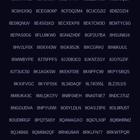
8C6H1X9Q
8CEG9O6P
8CFDQ2M4
8CUCG2I2
8D8ZOZI4
8E09QNUV
8E4S01KD
8ECXEKP8
8EK7CM3O
8EMTYC6G
8EPAS0G6
8FLU9KW0
8GN4ZHDF
8GP2U7BA
8HSUN8J4
8HV1LF0X
8I0XX43W
8IGK9S2K
8IKCGRHJ
8IN6KUU1
8IWWBYPE
8J75FPFS
8JJDB3C0
8JKNTZGY
8JO7GZIF
8JT3UC50
8K1AGK5W
8KEKFDIE
8KNPFC99
8KPYSBQS
8KXIFVGC
8KYIF5SK
8L34DAQF
8L74O55L
8LZ3S1IS
8M8UKA3C
8MLQKCFV
8N8F04EH
8NA0T4E7
8NDCJ7UZ
8NGGUDVA
8NPYUIWI
8O0YLDLN
8OASJ3P6
8OL9RU5T
8OUD8RGF
8PQTS65Y
8Q4WAGXO
8Q67LX0P
8Q89HRM2
8QJ48I60
8QM6M2QF
8RH6U9AR
8RKLFN77
8RKWTPQR