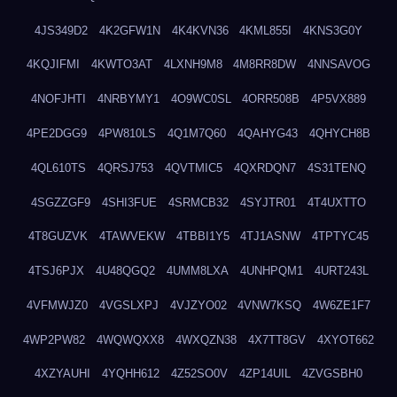
4JS349D2
4K2GFW1N
4K4KVN36
4KML855I
4KNS3G0Y
4KQJIFMI
4KWTO3AT
4LXNH9M8
4M8RR8DW
4NNSAVOG
4NOFJHTI
4NRBYMY1
4O9WC0SL
4ORR508B
4P5VX889
4PE2DGG9
4PW810LS
4Q1M7Q60
4QAHYG43
4QHYCH8B
4QL610TS
4QRSJ753
4QVTMIC5
4QXRDQN7
4S31TENQ
4SGZZGF9
4SHI3FUE
4SRMCB32
4SYJTR01
4T4UXTTO
4T8GUZVK
4TAWVEKW
4TBBI1Y5
4TJ1ASNW
4TPTYC45
4TSJ6PJX
4U48QGQ2
4UMM8LXA
4UNHPQM1
4URT243L
4VFMWJZ0
4VGSLXPJ
4VJZYO02
4VNW7KSQ
4W6ZE1F7
4WP2PW82
4WQWQXX8
4WXQZN38
4X7TT8GV
4XYOT662
4XZYAUHI
4YQHH612
4Z52SO0V
4ZP14UIL
4ZVGSBH0