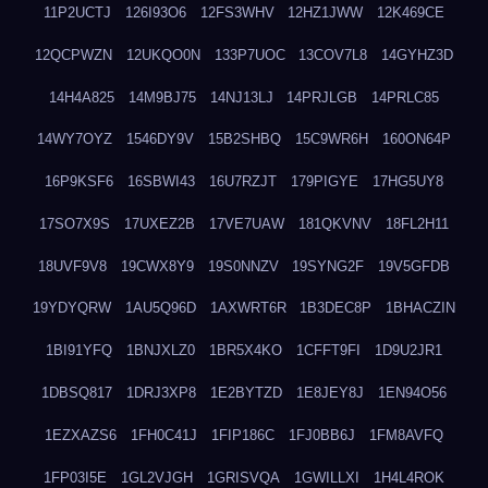
11P2UCTJ
126I93O6
12FS3WHV
12HZ1JWW
12K469CE
12QCPWZN
12UKQO0N
133P7UOC
13COV7L8
14GYHZ3D
14H4A825
14M9BJ75
14NJ13LJ
14PRJLGB
14PRLC85
14WY7OYZ
1546DY9V
15B2SHBQ
15C9WR6H
160ON64P
16P9KSF6
16SBWI43
16U7RZJT
179PIGYE
17HG5UY8
17SO7X9S
17UXEZ2B
17VE7UAW
181QKVNV
18FL2H11
18UVF9V8
19CWX8Y9
19S0NNZV
19SYNG2F
19V5GFDB
19YDYQRW
1AU5Q96D
1AXWRT6R
1B3DEC8P
1BHACZIN
1BI91YFQ
1BNJXLZ0
1BR5X4KO
1CFFT9FI
1D9U2JR1
1DBSQ817
1DRJ3XP8
1E2BYTZD
1E8JEY8J
1EN94O56
1EZXAZS6
1FH0C41J
1FIP186C
1FJ0BB6J
1FM8AVFQ
1FP03I5E
1GL2VJGH
1GRISVQA
1GWILLXI
1H4L4ROK