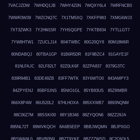
7VACJZDW
7WHDQ1JB
7WHY4Z0N
7WQXY6L4
7WRFNCB0
7WWR3W39
7WZCNQ7C
7X1TM5XQ
7XKFP983
7XMG6WJ3
7XT3ZWK3
7Y2HM15R
7YHSQGPE
7YKTB834
7YTLLGT7
7YW8HTW1
7ZUCLJ14
804ITWBC
80G20QY8
80M18M6R
80NDABQJ
80TBA1GP
81B6R5DR
81F9BZC4
81GAYE1F
81NLFAJC
82LF82LT
82Z0LK6F
82ZPA837
8379G3TC
839R94B1
83DE49ZB
83FF7WTK
83Y6WTO0
843AMPY3
84ZPYENJ
85BF0JNS
85NIO1GL
85YB83US
85Z8IMBR
866X8P4W
86U520L2
87HLHOXA
885XXWB7
8893NQNM
88C06Z7M
88SSKI00
88Y1B346
88ZYQON6
88ZZ29JA
895NL72T
89WVKQCH
8A6B5EEP
8BBJWQMN
8BJPIIGO
8BSWANL0
8BVB056I
8BZT9YKF
8BZZZWSD
8C2C6QL5