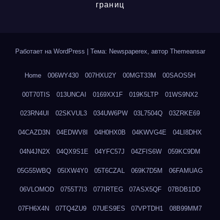
границ
Работает на WordPress
|
Тема: Newspaperex, автор
Themeansar
Home
006WY430
007HXU2Y
00MGT33M
00SAOS5H
00T70TIS
013UNCAI
0169XX1F
019K5LTP
01WS9NX2
023RN4UI
02SKVUL3
034UW6PW
03L7504Q
03ZRKE69
04CAZD3N
04EDWV8I
04H0HX0B
04KWVG4E
04LI8DHX
04N4JN2X
04QX9S1E
04YFC57J
04ZFIS6W
059KC9DM
05G55WBQ
05IXW4Y0
05T6CZAL
069K7D5M
06FAMUAG
06VLOMOD
0755T7I3
077IRTEG
07ASX5QF
07BDB1DD
07FH6X4N
07TQ4ZU9
07UES9ES
07VPTDH1
08B99MM7