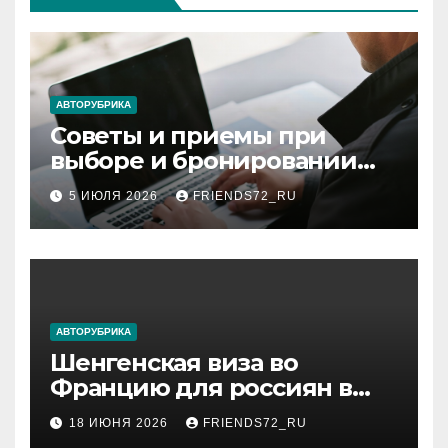
АВТОРУБРИКА
Советы и приемы при
выборе и бронировании
авиабилетов
5 ИЮЛЯ 2026
FRIENDS72_RU
АВТОРУБРИКА
Шенгенская виза во
Францию для россиян в
2026 году: сроки от 3 дней
18 ИЮНЯ 2026
FRIENDS72_RU
и список необходимых