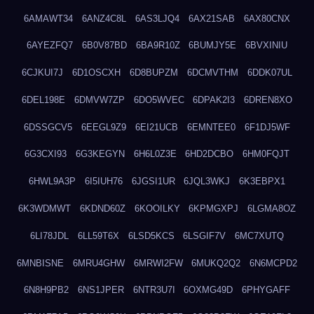
6AMAWT34
6ANZ4C8L
6AS3LJQ4
6AX21SAB
6AX80CNX
6AYEZFQ7
6B0V87BD
6BA9R10Z
6BUMJY5E
6BVXINIU
6CJKUI7J
6D1OSCXH
6D8BUPZM
6DCMVTHM
6DDK07UL
6DEL198E
6DMVW7ZP
6DO5WVEC
6DPAK2I3
6DREN8XO
6DSSGCV5
6EEGL9Z9
6EI21UCB
6EMNTEE0
6F1DJ5WF
6G3CXI93
6G3KEGYN
6H6L0Z3E
6HD2DCBO
6HM0FQJT
6HWL9A3P
6I5IUH76
6JGSI1UR
6JQL3WKJ
6K3EBPX1
6K3WDMWT
6KDND60Z
6KOOILKY
6KPMGXPJ
6LGMA8OZ
6LI78JDL
6LL59T6X
6LSD5KCS
6LSGIF7V
6MC7XUTQ
6MNBISNE
6MRU4GHW
6MRWI2FW
6MUKQ2Q2
6N6MCPD2
6N8H9PB2
6NS1JPER
6NTR3U7I
6OXMG49D
6PHYGAFF