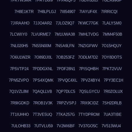
7FKTW3MA
7FRYD8I9
7FX48QP3
7GDV0B8J
7GER99GF
7H8E1KTR
7H8LPLGJ
7I854907
7IAYUF4X
7IRRICQI
7JIRAAHO
7JJO4AR2
7JLOZ9Q7
7KWC77GK
7LALYSM0
7LCWIIY0
7LVURME7
7M1UWA38
7MHLTVDG
7MM4F50B
7NL020H5
7NS5N00M
7NSA9LFN
7NZIGFWV
7O15HQUY
7O6U1WZR
7O89DJ0L
7OB253FZ
7ODLM7D2
7OY8DOTS
7P5VTP24
7PDDGXNL
7PDF28N1
7PISQHBH
7PKT2VUV
7PN5ZVPO
7PS4XQMK
7PVQC4XL
7PVZ4BY4
7PY3EC1H
7Q1VZL8M
7QAQLLVB
7QP7DLC5
7QSLGYCU
7R0ZOLUX
7R9IGDKD
7ROB1V3K
7RPZVSPJ
7RX9CIDZ
7SH2DRLB
7T1IUHHO
7T3VE5UQ
7TKA257G
7TYDPROM
7UA3TIBE
7ULOHB33
7UTVLU59
7V2MI6BF
7V37GO5C
7V513WU4