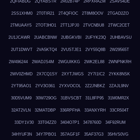
2QFIABDG
2QYABSTR
2R02B74P
2RPXRAZM
2SAV54DE
2SS1XHM0
2T0TIR21
2T4QFIOC
2T8M8OOV
2TGAD2ZO
2TMUAAY5
2TOT3HO1
2TT1JPJ0
2TVCNBU8
2TWC2CET
2U1JCAWR
2UABCBNW
2UBGKVBI
2UFYK23Q
2UHBAVSU
2UT1DWVT
2VA5KTQ4
2VUSTJE1
2VY55Q8B
2W29565T
2W496244
2WADJS4M
2WGUIKKG
2WK2EL88
2WNPNKRH
2WV0ZHMD
2X7CQ1SY
2XYTJWGS
2Y7I1IC2
2YKK8NSK
2YT95AO1
2YV3O361
2YXVOCOL
2Z2JNBKZ
2ZAJL9NV
30D5VUM9
30W729OG
31BVSCBT
31L8FP95
31M0MR2X
32AT2VLN
32MATDBP
336RPFHA
33ANXYRH
33CR504T
33DY1V30
33T04ZZ0
3404O7P1
3478760D
34F92RUM
34HYUF3N
34Y7PBO1
357AGF1F
35AF37G3
35HVS0VG