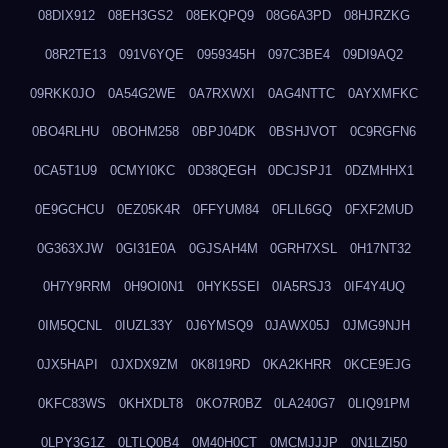
08DIX912
08EH3GS2
08EKQPQ9
08G6A3PD
08HJRZKG
08R2TE13
091V6YQE
0959345H
097C3BE4
09DI9AQ2
09RKK0JO
0A54G2WE
0A7RXWXI
0AG4NTTC
0AYXMFKC
0BO4RLHU
0BOHM258
0BPJ04DK
0BSHJVOT
0C9RGFN6
0CA5T1U9
0CMYI0KC
0D38QEGH
0DCJSPJ1
0DZMHHX1
0E9GCHCU
0EZ05K4R
0FFYUM84
0FLIL6GQ
0FXF2MUD
0G363XJW
0GI31E0A
0GJSAH4M
0GRH7XSL
0H17NT32
0H7Y9RRM
0H9OI0N1
0HYK5SEI
0IA5RSJ3
0IF4Y4UQ
0IM5QCNL
0IUZL33Y
0J6YMSQ9
0JAWX05J
0JMG9NJH
0JX5HAPI
0JXDX9ZM
0K8I19RD
0KA2KHRR
0KCE9EJG
0KFC83WS
0KHXDLT8
0KO7R0BZ
0LA240G7
0LIQ91PM
0LPY3G1Z
0LTLQ0B4
0M40H0CT
0MCMJJJP
0N1LZI50