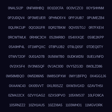
0NALSI2P
0NFM8HBQ
0O1D2CFA
0O3VCZC0
0OY5HHNM
0P2UDQV4
0P3WEUER
0PHNO5Y4
0PPJIUB7
0PUMEZB4
0QLRKCUP
0QO261FR
0QR27BKM
0QV0STGJ
0R7FXEI4
0RCWTWLK
0RH9C3CH
0S284R8O
0S4IXXQE
0S9E2KPP
0SA9HP4L
0T1MPQXC
0T8PUJB2
0T9LQ0SF
0TDEQ0TY
0TWV72OF
0U01AD7B
0U56W7B0
0UDKWD5I
0UELVNFD
0V2IXSF4
0V3N6SQF
0VJAC930
0VY5ZG3D
0W3LZD86
0W58MBQO
0W5D86N5
0W8SOPXW
0WY1BFPQ
0X4GG1J6
0XAANC43
0XI05VVT
0XLR0SZZ
0XW3VGXD
0ZAVTHSI
0ZM4J2CX
0ZVYGAG2
0ZXS0PVO
105XMS37
10LFO9CA
10SRNZZ2
10ZH1AUS
10ZZI8A5
1103WHO1
11MGVORK