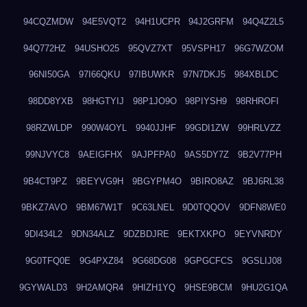
94CQZMDW
94E5VQT2
94H1UCPR
94J2GRFM
94Q4Z2L5
94Q772HZ
94USHO25
95QVZ7XT
95VSPH17
96G7WZOM
96NI50GA
97I66QKU
97IBUWKR
97N7DKJ5
984XBLDC
98DD8YXB
98HGTYIJ
98P1JO9O
98PIYSH9
98RHROFI
98RZWLDP
990W4OYL
9940JJHF
99GDI1ZW
99HRLVZZ
99NJVYC8
9AEIGFHX
9AJPFPA0
9AS5DY7Z
9B2V77PH
9B4CT9PZ
9BEYVG9H
9BGYPM4O
9BIRO8AZ
9BJ6RL38
9BKZ7AVO
9BM67W1T
9C63LNEL
9D0TQQOV
9DFN8WE0
9DI434L2
9DN34ALZ
9DZBDJRE
9EKTXKPO
9EYVNRDY
9G0TFQ0E
9G4PXZ84
9G68DG08
9GPGCFCS
9GSLIJ08
9GYWALD3
9H2AMQR4
9HIZH1YQ
9HSE9BCM
9HU2G1QA