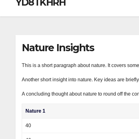
YD8TKHRH
р
a
i
A
а
m
k
p
в
i
p
и
т
Nature Insights
ь
This is a short paragraph about nature. It covers some
Another short insight into nature. Key ideas are briefl
A concluding thought about nature to round off the con
Nature 1
40