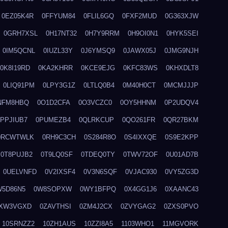
0EZ05K4R
0FFYUM84
0FLIL6GQ
0FXF2MUD
0G363XJW
0GRH7XSL
0H17NT32
0H7Y9RRM
0H9OI0N1
0HYK5SEI
0IM5QCNL
0IUZL33Y
0J6YMSQ9
0JAWX05J
0JMG9NJH
0K8I19RD
0KA2KHRR
0KCE9EJG
0KFC83WS
0KHXDLT8
0LIQ91PM
0LPY3G1Z
0LTLQ0B4
0M40H0CT
0MCMJJJP
NFM8HBQ
0O1D2CFA
0O3VCZC0
0OY5HHNM
0P2UDQV4
0PPJIUB7
0PUMEZB4
0QLRKCUP
0QO261FR
0QR27BKM
0RCWTWLK
0RH9C3CH
0S284R8O
0S4IXXQE
0S9E2KPP
0T8PUJB2
0T9LQ0SF
0TDEQ0TY
0TWV72OF
0U01AD7B
0UELVNFD
0V2IXSF4
0V3N6SQF
0VJAC930
0VY5ZG3D
W5D86N5
0W8SOPXW
0WY1BFPQ
0X4GG1J6
0XAANC43
XW3VGXD
0ZAVTHSI
0ZM4J2CX
0ZVYGAG2
0ZXS0PVO
10SRNZZ2
10ZH1AUS
10ZZI8A5
1103WHO1
11MGVORK