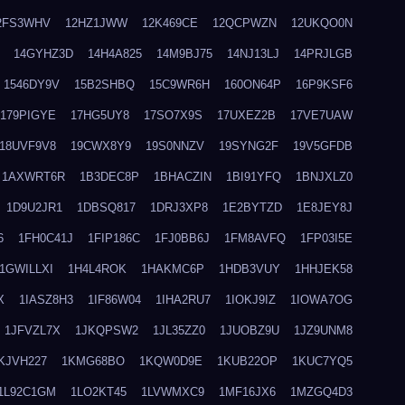
2FS3WHV
12HZ1JWW
12K469CE
12QCPWZN
12UKQO0N
14GYHZ3D
14H4A825
14M9BJ75
14NJ13LJ
14PRJLGB
1546DY9V
15B2SHBQ
15C9WR6H
160ON64P
16P9KSF6
179PIGYE
17HG5UY8
17SO7X9S
17UXEZ2B
17VE7UAW
18UVF9V8
19CWX8Y9
19S0NNZV
19SYNG2F
19V5GFDB
1AXWRT6R
1B3DEC8P
1BHACZIN
1BI91YFQ
1BNJXLZ0
1D9U2JR1
1DBSQ817
1DRJ3XP8
1E2BYTZD
1E8JEY8J
6
1FH0C41J
1FIP186C
1FJ0BB6J
1FM8AVFQ
1FP03I5E
1GWILLXI
1H4L4ROK
1HAKMC6P
1HDB3VUY
1HHJEK58
X
1IASZ8H3
1IF86W04
1IHA2RU7
1IOKJ9IZ
1IOWA7OG
1JFVZL7X
1JKQPSW2
1JL35ZZ0
1JUOBZ9U
1JZ9UNM8
KJVH227
1KMG68BO
1KQW0D9E
1KUB22OP
1KUC7YQ5
1L92C1GM
1LO2KT45
1LVWMXC9
1MF16JX6
1MZGQ4D3