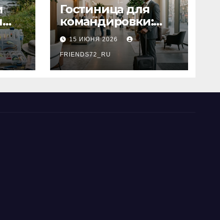
и
Гостиница для
я
командировки:
основные
15 ИЮНЯ 2026
критерии выбора
типы
FRIENDS72_RU