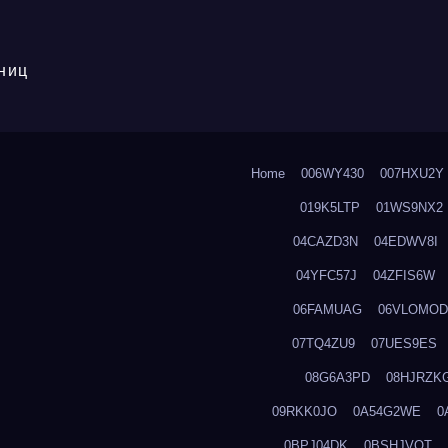
ниц
Home
006WY430
007HXU2Y
019K5LTP
01WS9NX2
04CAZD3N
04EDWV8I
04YFC57J
04ZFIS6W
06FAMUAG
06VLOMOD
07TQ4ZU9
07UES9ES
08G6A3PD
08HJRZK
09RKK0JO
0A54G2WE
0
0BPJ04DK
0BSHJVOT