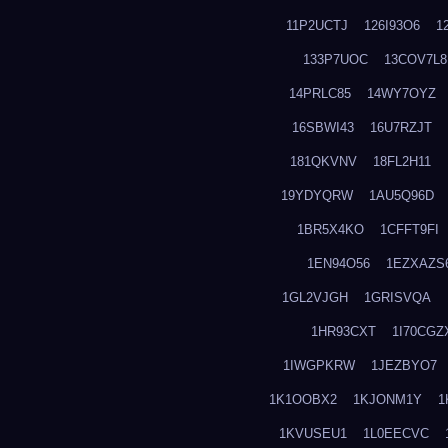
11P2UCTJ
126I93O6
1
133P7UOC
13COV7L8
14PRLC85
14WY7OYZ
16SBWI43
16U7RZJT
181QKVNV
18FL2H11
19YDYQRW
1AU5Q96D
1BR5X4KO
1CFFT9FI
1EN94O56
1EZXAZS
1GL2VJGH
1GRISVQA
1HR93CXT
1I70CGZ
1IWGPKRW
1JEZBYO7
1K1OOBX2
1KJONM1Y
1
1KVUSEU1
1L0EECVC