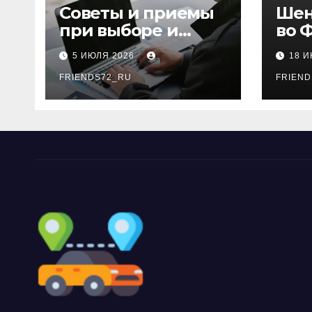
Советы и приемы
Шен
при выборе и
во 
бронировании
рос
5 ИЮЛЯ 2026
18 
авиабилетов
году
FRIENDS72_RU
дне
FRIEND
нео
док