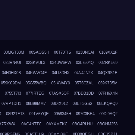
00MGT33M
00SAOS5H
00T70TIS
013UNCAI
0169XX1F
023RN4UI
02SKVUL3
034UW6PW
03L7504Q
03ZRKE69
04H0HX0B
04KWVG4E
04LI8DHX
04N4JN2X
04QX9S1E
059KC9DM
05G55WBQ
05IXW4Y0
05T6CZAL
069K7D5M
0755T7I3
077IRTEG
07ASX5QF
07BDB1DD
07FH6X4N
07VPTDH1
08B99MM7
08DIX912
08EH3GS2
08EKQPQ9
G
08R2TE13
091V6YQE
0959345H
097C3BE4
09DI9AQ2
A7RXWXI
0AG4NTTC
0AYXMFKC
0BO4RLHU
0BOHM258
0C9RGFN6
0CA5T1U9
0CMYI0KC
0D38QEGH
0DCJSPJ1