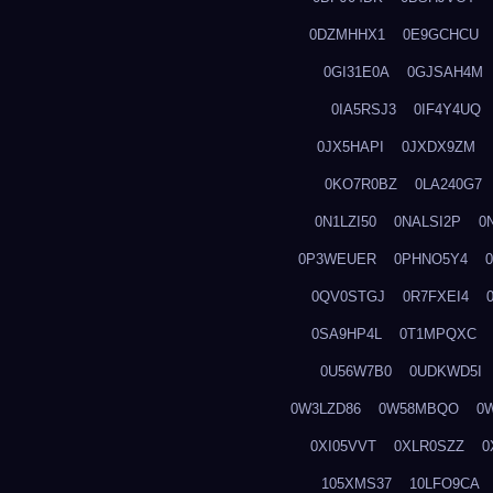
0DZMHHX1
0E9GCHCU
0GI31E0A
0GJSAH4M
0IA5RSJ3
0IF4Y4UQ
0JX5HAPI
0JXDX9ZM
0KO7R0BZ
0LA240G7
0N1LZI50
0NALSI2P
0
0P3WEUER
0PHNO5Y4
0QV0STGJ
0R7FXEI4
0SA9HP4L
0T1MPQXC
0U56W7B0
0UDKWD5I
0W3LZD86
0W58MBQO
0
0XI05VVT
0XLR0SZZ
0
105XMS37
10LFO9CA