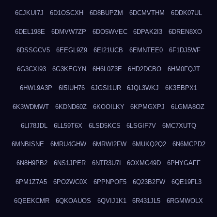
6CJKUI7J
6D1OSCXH
6D8BUPZM
6DCMVTHM
6DDK07UL
6DEL198E
6DMVW7ZP
6DO5WVEC
6DPAK2I3
6DREN8XO
6DSSGCV5
6EEGL9Z9
6EI21UCB
6EMNTEE0
6F1DJ5WF
6G3CXI93
6G3KEGYN
6H6L0Z3E
6HD2DCBO
6HM0FQJT
6HWL9A3P
6I5IUH76
6JGSI1UR
6JQL3WKJ
6K3EBPX1
6K3WDMWT
6KDND60Z
6KOOILKY
6KPMGXPJ
6LGMA8OZ
6LI78JDL
6LL59T6X
6LSD5KCS
6LSGIF7V
6MC7XUTQ
6MNBISNE
6MRU4GHW
6MRWI2FW
6MUKQ2Q2
6N6MCPD2
6N8H9PB2
6NS1JPER
6NTR3U7I
6OXMG49D
6PHYGAFF
6PM1Z7A5
6PO2WC0X
6PPNPOF5
6Q23B2FW
6QE19FL3
6QEEKCMR
6QKOAUOS
6QVIJ1K1
6R431JL5
6RGMWOLX