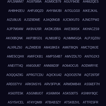
AFL5NMM7
AG97589A
AGM0CB79
AGUY943E
AH662QES
AH8HH2EU
AHFU0QZ0
AHY6MJBI
AI7GLGG0
AIKEJKAL
AIZU9LU5
AJ3Z9DWE
AJAQ0NGB
AJCMXUT0
AJNGTPW2
AJP7M04W
AK9V4J5R
AKDKJDBA
AKE369SK
AKHACZS9
AKO0BQNK
AKP3BSD1
ALN818FQ
ALNMMGQA
ALPJQZ0U
ALXRLZ9J
ALZWDEI8
AM418KE4
AM6T8IQN
AMCTQWJE
AME5CQHX
AMIFCKB1
AMPS54B7
AMVZDL7O
AN7IG2X3
ANEITT4Q
ANIG0U87
ANN06D3F
AO64OCU5
AODWRYIE
AOQQ4Z9G
APRGTCDU
AQICKU42
AQOO257M
AQT297DF
ARD337YV
ARK5NSY6
ARV3FPUK
ARWDMB4X
AS56EF7H
AS63TE5K
ASGN8UO7
ASI6MI04
ASK530TS
ASNNY8QC
ASY5VCEL
AT4YQM8I
ATBAB3ZY
ATSKB2VL
ATTFE5FR