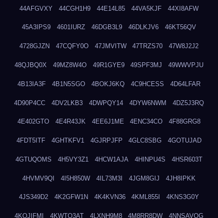
44AFGVXY
44CGH1H9
44E14L85
44VA5KJF
44XI8AFW
45A3IPS9
4601IURZ
46DGB3L9
46DLKJV6
46KT56QV
4728GJZN
47CQFY0O
47JMVITW
47TRZS70
47W8J2J2
48QJBQ0X
49MZ8W4O
49R1GYE9
49SPF3MJ
49WWVPJU
4B13IA3F
4B1N5SGO
4BOKJ6KQ
4C9HCESS
4D64LFAR
4D90P4CC
4DV2LKB3
4DWPQY14
4DYW6NWM
4DZ5J3RQ
4E402GTO
4E4R43JK
4EE6J1ME
4ENC34CO
4F88GRG8
4FDT5ITF
4GHTKFV1
4GJRPJFP
4GLC8SBG
4GOTUJAD
4GTUQOMS
4H5VY3Z1
4HCW1AJA
4HINPU4S
4HSR603T
4HVMV9QI
4I5H850W
4IL73M3I
4JGM8GIJ
4JH8IPKK
4JS349D2
4K2GFW1N
4K4KVN36
4KML855I
4KNS3G0Y
4KQJIFMI
4KWTO3AT
4LXNH9M8
4M8RR8DW
4NNSAVOG