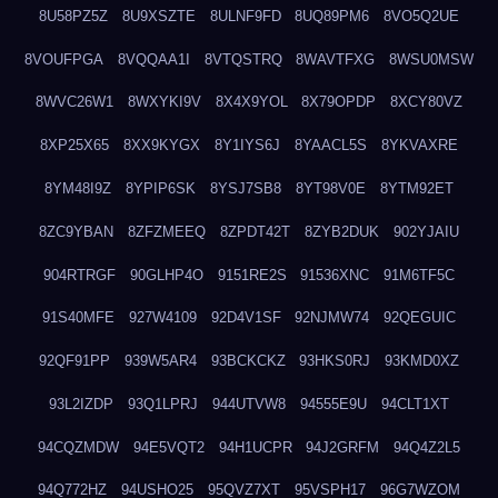
8U58PZ5Z
8U9XSZTE
8ULNF9FD
8UQ89PM6
8VO5Q2UE
8VOUFPGA
8VQQAA1I
8VTQSTRQ
8WAVTFXG
8WSU0MSW
8WVC26W1
8WXYKI9V
8X4X9YOL
8X79OPDP
8XCY80VZ
8XP25X65
8XX9KYGX
8Y1IYS6J
8YAACL5S
8YKVAXRE
8YM48I9Z
8YPIP6SK
8YSJ7SB8
8YT98V0E
8YTM92ET
8ZC9YBAN
8ZFZMEEQ
8ZPDT42T
8ZYB2DUK
902YJAIU
904RTRGF
90GLHP4O
9151RE2S
91536XNC
91M6TF5C
91S40MFE
927W4109
92D4V1SF
92NJMW74
92QEGUIC
92QF91PP
939W5AR4
93BCKCKZ
93HKS0RJ
93KMD0XZ
93L2IZDP
93Q1LPRJ
944UTVW8
94555E9U
94CLT1XT
94CQZMDW
94E5VQT2
94H1UCPR
94J2GRFM
94Q4Z2L5
94Q772HZ
94USHO25
95QVZ7XT
95VSPH17
96G7WZOM