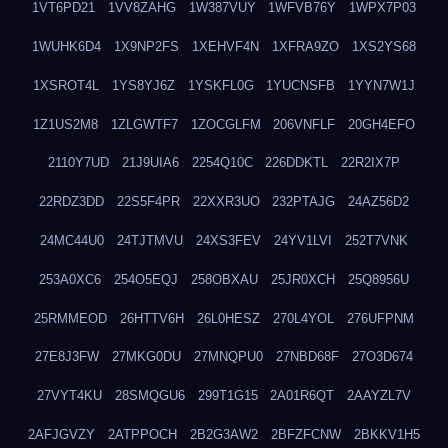
1VT6PD21
1VV8ZAHG
1W387VUY
1WFVB76Y
1WPX7P03
1WUHK6D4
1X9NP2FS
1XEHVF4N
1XFRA9ZO
1XS2YS68
1XSROT4L
1YS8YJ6Z
1YSKFL0G
1YUCNSFB
1YYN7W1J
1Z1US2M8
1ZLGWTF7
1ZOCGLFM
206VNFLF
20GH4EFO
2110Y7UD
21J9UIA6
2254Q10C
226DDKTL
22R2IX7P
22RDZ3DD
22S5F4PR
22XXR3UO
232PTAJG
24AZ56D2
24MC44U0
24TJTMVU
24XS3FEV
24YV1LVI
252T7VNK
253A0XC6
254O5EQJ
258OBXAU
25JR0XCH
25Q8956U
25RMMEOD
26HTTV6H
26L0HESZ
270L4YOL
276UFPNM
27E8J3FW
27MKG0DU
27MNQPU0
27NBD68F
27O3D674
27VYT4KU
28SMQGU6
299T1G15
2A01R6QT
2AAYZL7V
2AFJGVZY
2ATPPOCH
2B2G3AW2
2BFZFCNW
2BKKV1H5