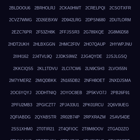
2BLDOOU6
2BRHOLRJ
2CKA0HWT
2CRELPQI
2CSOTXFR
2CVZ7WMG
2D26EBXW
2D942LRG
2DPSN680
2DU7LORM
2EZC76PR
2F53ZH8K
2FFJSSR3
2G789XQE
2G8M6D58
2HDT2UKH
2HLBXGGN
2HMC2F0V
2HO7QAUP
2HYWPJNU
2IIHI162
2J4TVL9Q
2JDKS9WZ
2JG4QYDE
2JSJLGSQ
2KKCIQS5
2KL1TDVU
2LCI7CW6
2LN9C5H3
2LVOI55N
2M7YMERZ
2MIQDBKK
2N165DB2
2NFH8OET
2NXDJSMA
2OC6YQYJ
2ODHTNIQ
2OYOC8EB
2P5KVO7J
2PB26F91
2PFU2MB3
2PGICZT7
2PJA33U1
2PK01RCU
2Q6V9UEG
2QFIABDG
2QYABSTR
2R02B74P
2RPXRAZM
2SAV54DE
2SS1XHM0
2T0TIR21
2T4QFIOC
2T8M8OOV
2TGAD2ZO