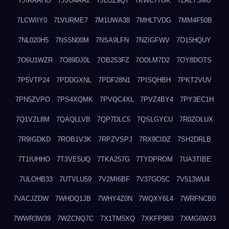
7JIRAAHO
7JJO4AR2
7JLOZ9Q7
7KWC77GK
7LALYSM0
7LCWIIY0
7LVURME7
7M1UWA38
7MHLTVDG
7MM4F50B
7NL020H5
7NS5N00M
7NSA9LFN
7NZIGFWV
7O15HQUY
7O6U1WZR
7O89DJ0L
7OB253FZ
7ODLM7D2
7OY8DOTS
7P5VTP24
7PDDGXNL
7PDF28N1
7PISQHBH
7PKT2VUV
7PN5ZVPO
7PS4XQMK
7PVQC4XL
7PVZ4BY4
7PY3EC1H
7Q1VZL8M
7QAQLLVB
7QP7DLC5
7QSLGYCU
7R0ZOLUX
7R9IGDKD
7ROB1V3K
7RPZVSPJ
7RX9CIDZ
7SH2DRLB
7T1IUHHO
7T3VE5UQ
7TKA257G
7TYDPROM
7UA3TIBE
7ULOHB33
7UTVLU59
7V2MI6BF
7V37GO5C
7V513WU4
7VACJZDW
7WHDQ1JB
7WHY4Z0N
7WQXY6L4
7WRFNCB0
7WWR3W39
7WZCNQ7C
7X1TM5XQ
7XKFP983
7XMG6WJ3