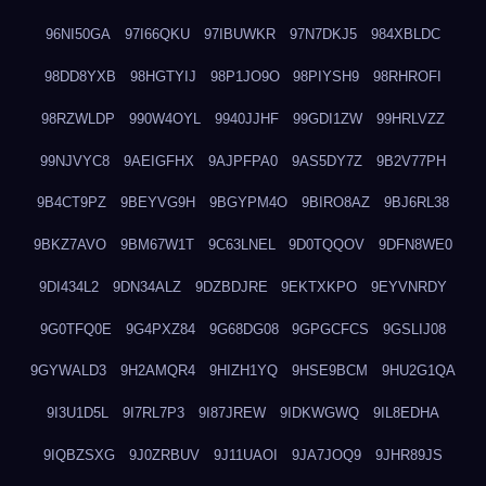
96NI50GA
97I66QKU
97IBUWKR
97N7DKJ5
984XBLDC
98DD8YXB
98HGTYIJ
98P1JO9O
98PIYSH9
98RHROFI
98RZWLDP
990W4OYL
9940JJHF
99GDI1ZW
99HRLVZZ
99NJVYC8
9AEIGFHX
9AJPFPA0
9AS5DY7Z
9B2V77PH
9B4CT9PZ
9BEYVG9H
9BGYPM4O
9BIRO8AZ
9BJ6RL38
9BKZ7AVO
9BM67W1T
9C63LNEL
9D0TQQOV
9DFN8WE0
9DI434L2
9DN34ALZ
9DZBDJRE
9EKTXKPO
9EYVNRDY
9G0TFQ0E
9G4PXZ84
9G68DG08
9GPGCFCS
9GSLIJ08
9GYWALD3
9H2AMQR4
9HIZH1YQ
9HSE9BCM
9HU2G1QA
9I3U1D5L
9I7RL7P3
9I87JREW
9IDKWGWQ
9IL8EDHA
9IQBZSXG
9J0ZRBUV
9J11UAOI
9JA7JOQ9
9JHR89JS