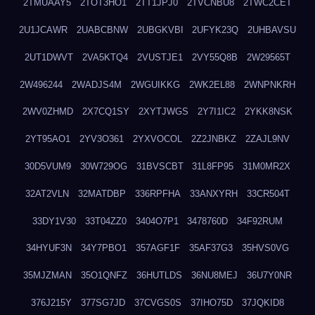
2TMUAAY5
2TOT3HO1
2TT1JPJ0
2TVCNBU8
2TWC2CET
2U1JCAWR
2UABCBNW
2UBGKVBI
2UFYK23Q
2UHBAVSU
2UT1DWVT
2VA5KTQ4
2VUSTJE1
2VY55Q8B
2W29565T
2W496244
2WADJS4M
2WGUIKKG
2WK2EL88
2WNPNKRH
2WV0ZHMD
2X7CQ1SY
2XYTJWGS
2Y7I1IC2
2YKK8NSK
2YT95AO1
2YV3O361
2YXVOCOL
2Z2JNBKZ
2ZAJL9NV
30D5VUM9
30W729OG
31BVSCBT
31L8FP95
31M0MR2X
32AT2VLN
32MATDBP
336RPFHA
33ANXYRH
33CR504T
33DY1V30
33T04ZZ0
3404O7P1
3478760D
34F92RUM
34HYUF3N
34Y7PBO1
357AGF1F
35AF37G3
35HVS0VG
35MJZMAN
35O1QNFZ
36HUTLDS
36NU8MEJ
36U7Y0NR
376J215Y
377SG7JD
37CVGS0S
37IHO75D
37JQKID8