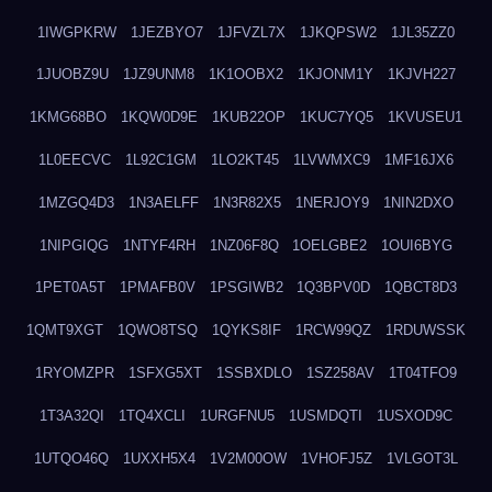
1IWGPKRW
1JEZBYO7
1JFVZL7X
1JKQPSW2
1JL35ZZ0
1JUOBZ9U
1JZ9UNM8
1K1OOBX2
1KJONM1Y
1KJVH227
1KMG68BO
1KQW0D9E
1KUB22OP
1KUC7YQ5
1KVUSEU1
1L0EECVC
1L92C1GM
1LO2KT45
1LVWMXC9
1MF16JX6
1MZGQ4D3
1N3AELFF
1N3R82X5
1NERJOY9
1NIN2DXO
1NIPGIQG
1NTYF4RH
1NZ06F8Q
1OELGBE2
1OUI6BYG
1PET0A5T
1PMAFB0V
1PSGIWB2
1Q3BPV0D
1QBCT8D3
1QMT9XGT
1QWO8TSQ
1QYKS8IF
1RCW99QZ
1RDUWSSK
1RYOMZPR
1SFXG5XT
1SSBXDLO
1SZ258AV
1T04TFO9
1T3A32QI
1TQ4XCLI
1URGFNU5
1USMDQTI
1USXOD9C
1UTQO46Q
1UXXH5X4
1V2M00OW
1VHOFJ5Z
1VLGOT3L