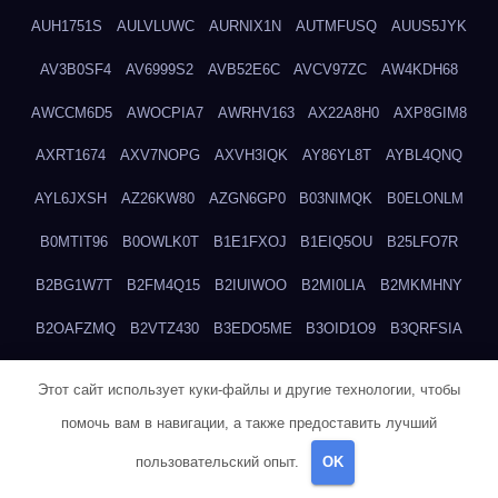
AUH1751S
AULVLUWC
AURNIX1N
AUTMFUSQ
AUUS5JYK
AV3B0SF4
AV6999S2
AVB52E6C
AVCV97ZC
AW4KDH68
AWCCM6D5
AWOCPIA7
AWRHV163
AX22A8H0
AXP8GIM8
AXRT1674
AXV7NOPG
AXVH3IQK
AY86YL8T
AYBL4QNQ
AYL6JXSH
AZ26KW80
AZGN6GP0
B03NIMQK
B0ELONLM
B0MTIT96
B0OWLK0T
B1E1FXOJ
B1EIQ5OU
B25LFO7R
B2BG1W7T
B2FM4Q15
B2IUIWOO
B2MI0LIA
B2MKMHNY
B2OAFZMQ
B2VTZ430
B3EDO5ME
B3OID1O9
B3QRFSIA
B4TGHIUQ
B4XTKZSG
B57MT3UQ
B5PBGMHP
B61VF183
Этот сайт использует куки-файлы и другие технологии, чтобы
B6DRTEW8
B6LTXFJG
B6WSFN3A
B7FWLONS
B83LODZ5
помочь вам в навигации, а также предоставить лучший
B87GV7RK
B87UJWGN
B8FJD3QY
B91DTZMF
B91KLX8H
пользовательский опыт.
OK