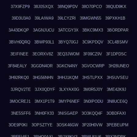
37X9FZP9
38J0SXQX
38NQ9PDV
38O70PCO
38QUD9KX
39D3U3A0
39LAIWA9
39LCYZRI
39MGWN55
39PXKH1B
3A43DKQP
3AGNJUCU
3ATCGY3X
3BKC9MX3
3BORDPAR
3BVH0QRQ
3BWP93L1
3BYQ70GJ
3C9KPDQV
3CL4BSMV
3EIFINEE
3EORXV8Z
3EQ3JWOM
3F09CZ9V
3F1DPDSC
3F84EALY
3GGDN4OR
3GKCN4NY
3GVOCWRP
3H28UNEO
3H92RKQ0
3HG56NHN
3HHJ1KQM
3HSTLPXX
3HSUVSEU
3JRQV2TE
3JX0QDYF
3LXYAX0G
3M0R5J0Y
3ME42K9J
3MOCREJ1
3MX1P1T9
3MYP6NEF
3N0IPODU
3N8UCE6Q
3NE5SFF6
3NH0FX33
3NISGAEP
3O3KQQ4F
3OBDFAXI
3OE9P0KI
3OPSZTYE
3OSK46GW
3P20H0VW
3PEBEUPM
3PFEI4E1
3PHQ0AXL
3PJX8KV3
3PWL81U6
3PX3NDPK