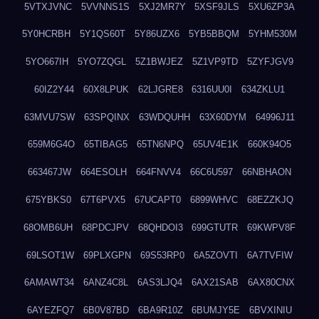
5VTXJVNC
5VVNNS1S
5XJ2MR7Y
5XSF9JLS
5XU6ZP3A
5Y0HCRBH
5Y1QS60T
5Y86UZX6
5YB5BBQM
5YHM530M
5YO667IH
5YO7ZQGL
5Z1BWJEZ
5Z1VP9TD
5ZYFJGV9
60IZ2Y44
60X8LPUK
62LJGRE8
6316UU0I
634ZKLU1
63MVU7SW
63SPQINX
63WDQUHH
63X60DYM
64996J11
659M6G4O
65TIBAG5
65TN6NPQ
65UV4E1K
660K94O5
663467JW
664ESOLH
664FNVV4
66C6U597
66NBHAON
675YBKS0
67T6PVX5
67UCAPT0
6899WHVC
68EZZKJQ
68OMB6UH
68PDCJPV
68QHDOI3
699GTUTR
69KWPV8F
69LSOT1W
69PLXGPN
69S53RP0
6A5ZOVTI
6A7TVFIW
6AMAWT34
6ANZ4C8L
6AS3LJQ4
6AX21SAB
6AX80CNX
6AYEZFQ7
6B0V87BD
6BA9R10Z
6BUMJY5E
6BVXINIU