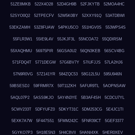
51ZE8MKB
522X4O28
52D4GH9B
52FJKYTB
52MOA4HC
52SYO0Q2
52TPECFV
52W5K0BY
52XXY91Q
53ATDBWI
53EKZAMH
53Z8FUAW
54PKU5CO
551HGV0S
553WPS4S
55FLR3W1
55IE9L4V
55JKJF3L
55NCOA72
55QDIRSM
55XAQHMU
56975PIR
56GSA0U2
56QN3KEB
56SCV4BG
571FDQ4T
5771DEGW
57G6BV7Y
57IUFJJS
57LA2HJ6
57N9R0VG
57Z141YR
584ZQC53
58G12L5U
595U946N
59BSESDJ
59FRMR7X
59T11ZKH
5AFUR9TL
5AOPNSAW
5AQL07P2
5ASS9KJO
5AY4N3YE
5B3AF4SH
5CDCU7YL
5CWV233T
5DFYUFZ0
5DKYT31C
5DM253CG
5E4JC1TI
5EXK7A7W
5F447S51
5FMM242C
5FNR39CT
5GEF3377
5GYKO7P3
5H18E5N3
5H4C8VII
5HANI4XK
5HER0XEV