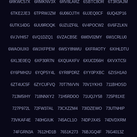
6RKWC57X
6RMKNV3X
6RV8LARZ
6SBTC8OR
6T3R3AJM
6TKE2JE3
6TPRWJZM
6U06OJTH
6UJEQ0CF
6UQ42P16
6UTK14DG
6UU9ROQK
6UZUZF6L
6V4POCW2
6V6FZLKN
6VJVHI57
6VQ1DZQ1
6VZACB5E
6W0V02MY
6W1CRLU0
6WAOIUX0
6WJXFPEM
6WSY8NWU
6XFR4OTY
6XIHLDTU
6XL3E0EQ
6XP30R7N
6XQUAXFV
6XUCD56H
6XVXTC5I
6Y6PMH2U
6YQP5Y4L
6YR8PDRZ
6YY0PXBC
6ZISH1A0
6ZT4UC5F
6ZYCUFVQ
70T7NVVN
70V1YKH3
711BHOSD
713M5IHY
718NNXY2
71H5RDOO
71UQJY58
725P81XE
727P972L
72FW37AL
73CXZZM4
73IDZEWO
73UTNHIP
73VKAF4E
740HGIUK
745ACL1O
74DPJX4S
74DVDXRM
74FGRN3A
7612HD1B
7651K273
76BJGQ4F
76G4013Z