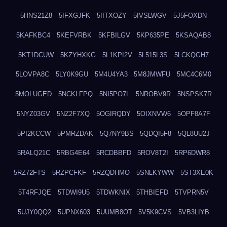
5HNS21Z8
5IFXGJFK
5IITXOZY
5IVSLWGV
5J5FOXDN
5KAFKBC4
5KEFVRBK
5KFBILGV
5KP635PE
5KSAQAB8
5KT1DCUW
5KZYHXKG
5L1KPI2V
5L515L3S
5LCKQGH7
5LOVPA8C
5LY0K9GU
5M4U4YA3
5M8JMWFU
5MC4C6M0
5MOLUGED
5NCKLFPQ
5NI5PO7L
5NROBV9R
5NSPSK7R
5NYZ03GV
5NZ2F7XQ
5OGIRQDY
5OIXNVW6
5OPF8A7F
5PI2KCCW
5PMRZDAK
5Q7NY9BS
5QDQI5F8
5QL8UU2J
5RALQ21C
5RBG4E64
5RCDBBFD
5ROV8T2I
5RP6DWR8
5RZ72FTS
5RZPCFKF
5RZQDHMO
5SNLKYWW
5ST3XE0K
5T4RFJQE
5TDWI9U5
5TDWKNIX
5THBIEFD
5TVPRN5V
5UJY0QQ2
5UPNX603
5UUMB8OT
5V5K9CVS
5VB3LIYB