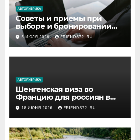
ki
АВТОРУБРИКА
Советы и приемы при
выборе и бронировании
авиабилетов
5 ИЮЛЯ 2026
FRIENDS72_RU
АВТОРУБРИКА
Шенгенская виза во
Францию для россиян в
2026 году: сроки от 3 дней
18 ИЮНЯ 2026
FRIENDS72_RU
и список необходимых
документов