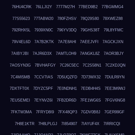
76HU4CRK
76LLJI2Y
7777M27H
77BED9B2
77BGMMG4
77S55623
77TABW20
780FZHSV
78Q29S80
78XWEZ88
792RHX5L
7939XN0C
796YV3DQ
79GHS38T
79L8YFMC
79V4EL6D
7A7B2KTK
7A7E8AHI
7AEEJVFI
7AGCKJXN
7AIBYJBI
7AJR6D3X
7AMTLOH9
7ANGKL8Z
7AOR3BJY
7AOSYN3G
7BVHAFGY
7C26C5EC
7C2S58N1
7C2XDJQN
7C4MI5MB
7CCV7IAS
7D5UQZFD
7D73WX32
7DULR9YN
7DXTFT0X
7DYZC5PF
7E0NDNH1
7EDB4H4S
7EE3M9WJ
7EUSEMEI
7EYNVZ6I
7FB2DR6D
7FE1WG6S
7FGV6NG8
7FKTW3MA
7FRYD8I9
7FX48QP3
7GDV0B8J
7GER99GF
7H8E1KTR
7H8LPLGJ
7I854907
7IAYUF4X
7IRRICQI