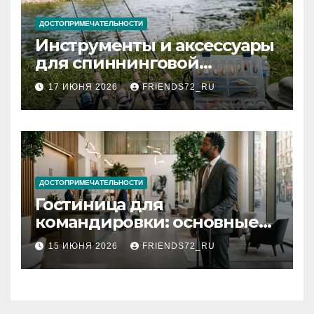
ДОСТОПРИМЕЧАТЕЛЬНОСТИ
Инструменты и аксессуары
для спиннинговой
рыбалки: назначение и
17 ИЮНЯ 2026
FRIENDS72_RU
типы
ДОСТОПРИМЕЧАТЕЛЬНОСТИ
Гостиница для
командировки: основные
критерии выбора
15 ИЮНЯ 2026
FRIENDS72_RU