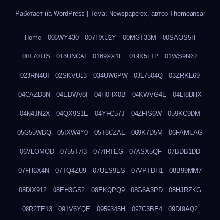
Работает на WordPress
|
Тема: Newspaperex, автор
Themeansar
Home
006WY430
007HXU2Y
00MGT33M
00SAOS5H
00T70TIS
013UNCAI
0169XX1F
019K5LTP
01WS9NX2
023RN4UI
02SKVUL3
034UW6PW
03L7504Q
03ZRKE69
04CAZD3N
04EDWV8I
04H0HX0B
04KWVG4E
04LI8DHX
04N4JN2X
04QX9S1E
04YFC57J
04ZFIS6W
059KC9DM
05G55WBQ
05IXW4Y0
05T6CZAL
069K7D5M
06FAMUAG
06VLOMOD
0755T7I3
077IRTEG
07ASX5QF
07BDB1DD
07FH6X4N
07TQ4ZU9
07UES9ES
07VPTDH1
08B99MM7
08DIX912
08EH3GS2
08EKQPQ9
08G6A3PD
08HJRZKG
08R2TE13
091V6YQE
0959345H
097C3BE4
09DI9AQ2