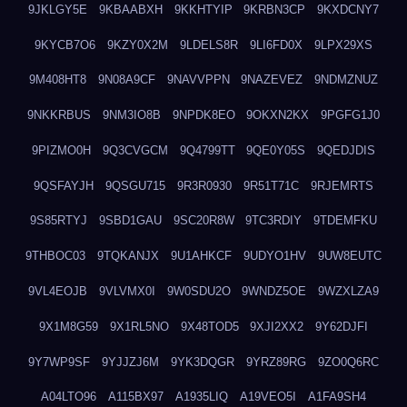
9JKLGY5E
9KBAABXH
9KKHTYIP
9KRBN3CP
9KXDCNY7
9KYCB7O6
9KZY0X2M
9LDELS8R
9LI6FD0X
9LPX29XS
9M408HT8
9N08A9CF
9NAVVPPN
9NAZEVEZ
9NDMZNUZ
9NKKRBUS
9NM3IO8B
9NPDK8EO
9OKXN2KX
9PGFG1J0
9PIZMO0H
9Q3CVGCM
9Q4799TT
9QE0Y05S
9QEDJDIS
9QSFAYJH
9QSGU715
9R3R0930
9R51T71C
9RJEMRTS
9S85RTYJ
9SBD1GAU
9SC20R8W
9TC3RDIY
9TDEMFKU
9THBOC03
9TQKANJX
9U1AHKCF
9UDYO1HV
9UW8EUTC
9VL4EOJB
9VLVMX0I
9W0SDU2O
9WNDZ5OE
9WZXLZA9
9X1M8G59
9X1RL5NO
9X48TOD5
9XJI2XX2
9Y62DJFI
9Y7WP9SF
9YJJZJ6M
9YK3DQGR
9YRZ89RG
9ZO0Q6RC
A04LTO96
A115BX97
A1935LIQ
A19VEO5I
A1FA9SH4