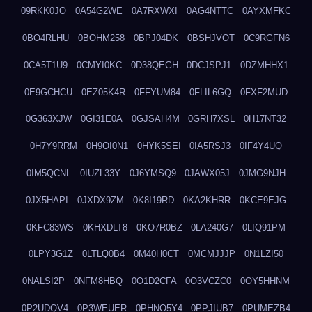
09RKK0JO
0A54G2WE
0A7RXWXI
0AG4NTTC
0AYXMFKC
0BO4RLHU
0BOHM258
0BPJ04DK
0BSHJVOT
0C9RGFN6
0CA5T1U9
0CMYI0KC
0D38QEGH
0DCJSPJ1
0DZMHHX1
0E9GCHCU
0EZ05K4R
0FFYUM84
0FLIL6GQ
0FXF2MUD
0G363XJW
0GI31E0A
0GJSAH4M
0GRH7XSL
0H17NT32
0H7Y9RRM
0H9OI0N1
0HYK5SEI
0IA5RSJ3
0IF4Y4UQ
0IM5QCNL
0IUZL33Y
0J6YMSQ9
0JAWX05J
0JMG9NJH
0JX5HAPI
0JXDX9ZM
0K8I19RD
0KA2KHRR
0KCE9EJG
0KFC83WS
0KHXDLT8
0KO7R0BZ
0LA240G7
0LIQ91PM
0LPY3G1Z
0LTLQ0B4
0M40H0CT
0MCMJJJP
0N1LZI50
0NALSI2P
0NFM8HBQ
0O1D2CFA
0O3VCZC0
0OY5HHNM
0P2UDQV4
0P3WEUER
0PHNO5Y4
0PPJIUB7
0PUMEZB4