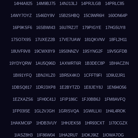
14H4A825
14M9BJ75
14NJ13LJ
14PRJLGB
14PRLC85
14WY7OYZ
1546DY9V
15B2SHBQ
15C9WR6H
160ON64P
16P9KSF6
16SBWI43
16U7RZJT
179PIGYE
17HG5UY8
17SO7X9S
17UXEZ2B
17VE7UAW
181QKVNV
18FL2H11
18UVF9V8
19CWX8Y9
19S0NNZV
19SYNG2F
19V5GFDB
19YDYQRW
1AU5Q96D
1AXWRT6R
1B3DEC8P
1BHACZIN
1BI91YFQ
1BNJXLZ0
1BR5X4KO
1CFFT9FI
1D9U2JR1
1DBSQ817
1DRJ3XP8
1E2BYTZD
1E8JEY8J
1EN94O56
1EZXAZS6
1FH0C41J
1FIP186C
1FJ0BB6J
1FM8AVFQ
1FP03I5E
1GL2VJGH
1GRISVQA
1GWILLXI
1H4L4ROK
1HAKMC6P
1HDB3VUY
1HHJEK58
1HR93CXT
1I70CGZX
1IASZ8H3
1IF86W04
1IHA2RU7
1IOKJ9IZ
1IOWA7OG