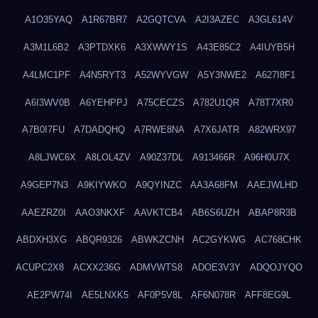
A1O35YAQ
A1R67BR7
A2GQTCVA
A2I3AZEC
A3GL614V
A3M1L6B2
A3PTDXK6
A3XWWY1S
A43E85C2
A4IUYB5H
A4LMC1PF
A4N5RYT3
A52WYVGW
A5Y3NWE2
A627I8F1
A6I3WV0B
A6YEHPPJ
A75CECZS
A782U1QR
A78T7XR0
A7B0I7FU
A7DADQHQ
A7RWE8NA
A7X6JATR
A82WRX97
A8LJWC6X
A8LOL4ZV
A90Z37DL
A913466R
A96H0U7X
A9GEP7N3
A9KIYWKO
A9QYINZC
AA3A68FM
AAEJWLHD
AAEZRZ0I
AAO3NKXF
AAVKTCB4
AB6S6UZH
ABAP8R3B
ABDXH3XG
ABQR9326
ABWKZCNH
AC2GYKWG
AC768CHK
ACUPC2X8
ACXX236G
ADMVWTS8
ADOE3V3Y
ADQOJYQO
AE2PW74I
AE5LNXK5
AF0P5V8L
AF6N078R
AFF8EG9L