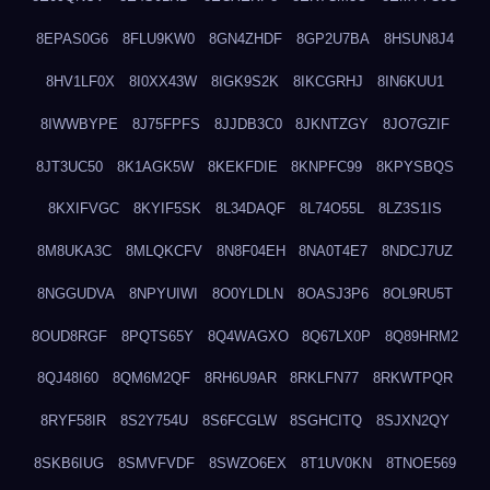
8EPAS0G6
8FLU9KW0
8GN4ZHDF
8GP2U7BA
8HSUN8J4
8HV1LF0X
8I0XX43W
8IGK9S2K
8IKCGRHJ
8IN6KUU1
8IWWBYPE
8J75FPFS
8JJDB3C0
8JKNTZGY
8JO7GZIF
8JT3UC50
8K1AGK5W
8KEKFDIE
8KNPFC99
8KPYSBQS
8KXIFVGC
8KYIF5SK
8L34DAQF
8L74O55L
8LZ3S1IS
8M8UKA3C
8MLQKCFV
8N8F04EH
8NA0T4E7
8NDCJ7UZ
8NGGUDVA
8NPYUIWI
8O0YLDLN
8OASJ3P6
8OL9RU5T
8OUD8RGF
8PQTS65Y
8Q4WAGXO
8Q67LX0P
8Q89HRM2
8QJ48I60
8QM6M2QF
8RH6U9AR
8RKLFN77
8RKWTPQR
8RYF58IR
8S2Y754U
8S6FCGLW
8SGHCITQ
8SJXN2QY
8SKB6IUG
8SMVFVDF
8SWZO6EX
8T1UV0KN
8TNOE569