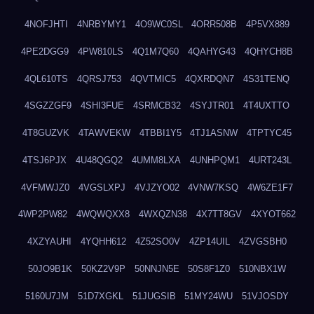
4NOFJHTI
4NRBYMY1
4O9WC0SL
4ORR508B
4P5VX889
4PE2DGG9
4PW810LS
4Q1M7Q60
4QAHYG43
4QHYCH8B
4QL610TS
4QRSJ753
4QVTMIC5
4QXRDQN7
4S31TENQ
4SGZZGF9
4SHI3FUE
4SRMCB32
4SYJTR01
4T4UXTTO
4T8GUZVK
4TAWVEKW
4TBBI1Y5
4TJ1ASNW
4TPTYC45
4TSJ6PJX
4U48QGQ2
4UMM8LXA
4UNHPQM1
4URT243L
4VFMWJZ0
4VGSLXPJ
4VJZYO02
4VNW7KSQ
4W6ZE1F7
4WP2PW82
4WQWQXX8
4WXQZN38
4X7TT8GV
4XYOT662
4XZYAUHI
4YQHH612
4Z52SO0V
4ZP14UIL
4ZVGSBH0
50JO9B1K
50KZ2V9P
50NNJN5E
50S8F1Z0
510NBX1W
5160U7JM
51D7XGKL
51JUGSIB
51MY24WU
51VJOSDY