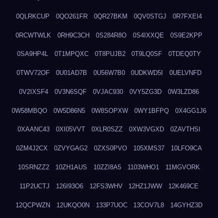
0QLRKCUP
0QO261FR
0QR27BKM
0QV0STGJ
0R7FXEI4
0RCWTWLK
0RH9C3CH
0S284R8O
0S4IXXQE
0S9E2KPP
0SA9HP4L
0T1MPQXC
0T8PUJB2
0T9LQ0SF
0TDEQ0TY
0TWV72OF
0U01AD7B
0U56W7B0
0UDKWD5I
0UELVNFD
0V2IXSF4
0V3N6SQF
0VJAC930
0VY5ZG3D
0W3LZD86
0W58MBQO
0W5D86N5
0W8SOPXW
0WY1BFPQ
0X4GG1J6
0XAANC43
0XI05VVT
0XLR0SZZ
0XW3VGXD
0ZAVTHSI
0ZM4J2CX
0ZVYGAG2
0ZXS0PVO
105XMS37
10LFO9CA
10SRNZZ2
10ZH1AUS
10ZZI8A5
1103WHO1
11MGVORK
11P2UCTJ
126I93O6
12FS3WHV
12HZ1JWW
12K469CE
12QCPWZN
12UKQO0N
133P7UOC
13COV7L8
14GYHZ3D