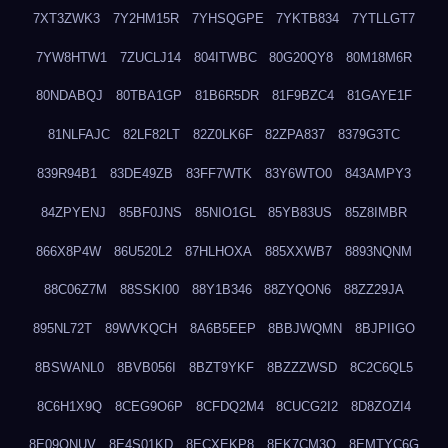
7XT3ZWK3
7Y2HM15R
7YHSQGPE
7YKTB834
7YTLLGT7
7YW8HTW1
7ZUCLJ14
804ITWBC
80G20QY8
80M18M6R
80NDABQJ
80TBA1GP
81B6R5DR
81F9BZC4
81GAYE1F
81NLFAJC
82LF82LT
82Z0LK6F
82ZPA837
8379G3TC
839R94B1
83DE49ZB
83FF7WTK
83Y6WTO0
843AMPY3
84ZPYENJ
85BF0JNS
85NIO1GL
85YB83US
85Z8IMBR
866X8P4W
86U520L2
87HLHOXA
885XXWB7
8893NQNM
88C06Z7M
88SSKI00
88Y1B346
88ZYQON6
88ZZ29JA
895NL72T
89WVKQCH
8A6B5EEP
8BBJWQMN
8BJPIIGO
8BSWANL0
8BVB056I
8BZT9YKF
8BZZZWSD
8C2C6QL5
8C6H1X9Q
8CEG9O6P
8CFDQ2M4
8CUCG2I2
8D8ZOZI4
8E09QNUV
8E4S01KD
8ECXEKP8
8EK7CM3O
8EMTYC6G