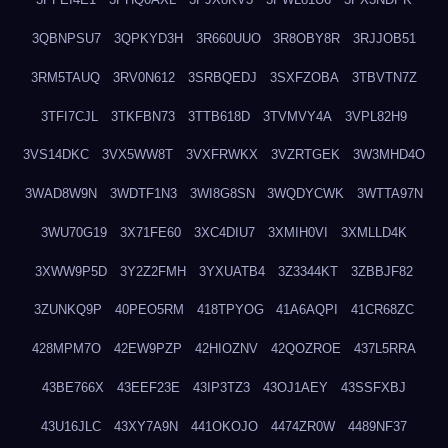
3QBNPSU7
3QPKYD3H
3R660UUO
3R8OBY8R
3RJJOB51
3RM5TAUQ
3RV0N612
3SRBQEDJ
3SXFZOBA
3TBVTN7Z
3TFI7CJL
3TKFBN73
3TTB618D
3TVMVY4A
3VPL82H9
3VS14DKC
3VX5WW8T
3VXFRWKX
3VZRTGEK
3W3MHD4O
3WAD8W9N
3WDTF1N3
3WI8G8SN
3WQDYCWK
3WTTA97N
3WU70G19
3X71FE60
3XC4DIU7
3XMIH0VI
3XMLLD4K
3XWW9P5D
3Y2Z2FMH
3YXUATB4
3Z3344KT
3ZBBJF82
3ZUNKQ9P
40PEO5RM
418TPYOG
41A6AQPI
41CR68ZC
428MPM7O
42EW9PZP
42HIOZNV
42QOZROE
437L5RRA
43BE766X
43EEF23E
43IP3TZ3
43OJ1AEY
43SSFXBJ
43U16JLC
43XY7A9N
441OKOJO
4474ZR0W
4489NF37