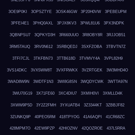
3OE9P0KI
3OPSZTYE
3OSK46GW
3P20H0VW
3PEBEUPM
3PFEI4E1
3PHQ0AXL
3PJX8KV3
3PWL81U6
3PX3NDPK
3QBNPSU7
3QPKYD3H
3R660UUO
3R8OBY8R
3RJJOB51
3RM5TAUQ
3RV0N612
3SRBQEDJ
3SXFZOBA
3TBVTN7Z
3TFI7CJL
3TKFBN73
3TTB618D
3TVMVY4A
3VPL82H9
3VS14DKC
3VX5WW8T
3VXFRWKX
3VZRTGEK
3W3MHD4O
3WAD8W9N
3WDTF1N3
3WI8G8SN
3WQDYCWK
3WTTA97N
3WU70G19
3X71FE60
3XC4DIU7
3XMIH0VI
3XMLLD4K
3XWW9P5D
3Y2Z2FMH
3YXUATB4
3Z3344KT
3ZBBJF82
3ZUNKQ9P
40PEO5RM
418TPYOG
41A6AQPI
41CR68ZC
428MPM7O
42EW9PZP
42HIOZNV
42QOZROE
437L5RRA