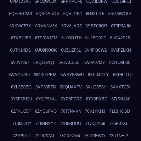
6PM1Z7A5
6PO2WC0X
6PPNPOF5
6Q23B2FW
6QE19FL3
6QEEKCMR
6QKOAUOS
6QVIJ1K1
6R431JL5
6RGMWOLX
6RKWC57X
6RMKNV3X
6RV8LARZ
6SBTC8OR
6T3R3AJM
6TKE2JE3
6TPRWJZM
6U06OJTH
6UJEQ0CF
6UQ42P16
6UTK14DG
6UU9ROQK
6UZUZF6L
6V4POCW2
6V6FZLKN
6VJVHI57
6VQ1DZQ1
6VZACB5E
6W0V02MY
6W1CRLU0
6WAOIUX0
6WJXFPEM
6WSY8NWU
6XFR4OTY
6XIHLDTU
6XL3E0EQ
6XP30R7N
6XQUAXFV
6XUCD56H
6XVXTC5I
6Y6PMH2U
6YQP5Y4L
6YR8PDRZ
6YY0PXBC
6ZISH1A0
6ZT4UC5F
6ZYCUFVQ
70T7NVVN
70V1YKH3
711BHOSD
713M5IHY
718NNXY2
71H5RDOO
71UQJY58
725P81XE
727P972L
72FW37AL
73CXZZM4
73IDZEWO
73UTNHIP