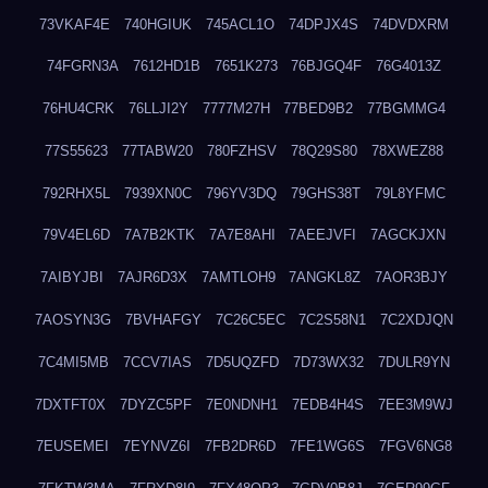
73VKAF4E
740HGIUK
745ACL1O
74DPJX4S
74DVDXRM
74FGRN3A
7612HD1B
7651K273
76BJGQ4F
76G4013Z
76HU4CRK
76LLJI2Y
7777M27H
77BED9B2
77BGMMG4
77S55623
77TABW20
780FZHSV
78Q29S80
78XWEZ88
792RHX5L
7939XN0C
796YV3DQ
79GHS38T
79L8YFMC
79V4EL6D
7A7B2KTK
7A7E8AHI
7AEEJVFI
7AGCKJXN
7AIBYJBI
7AJR6D3X
7AMTLOH9
7ANGKL8Z
7AOR3BJY
7AOSYN3G
7BVHAFGY
7C26C5EC
7C2S58N1
7C2XDJQN
7C4MI5MB
7CCV7IAS
7D5UQZFD
7D73WX32
7DULR9YN
7DXTFT0X
7DYZC5PF
7E0NDNH1
7EDB4H4S
7EE3M9WJ
7EUSEMEI
7EYNVZ6I
7FB2DR6D
7FE1WG6S
7FGV6NG8