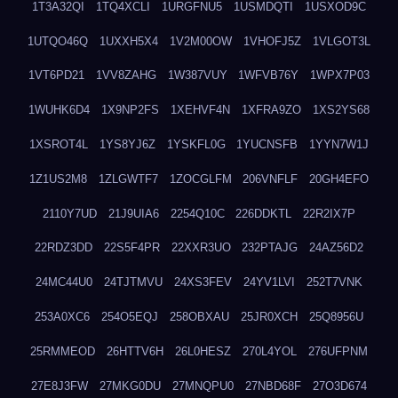
1T3A32QI
1TQ4XCLI
1URGFNU5
1USMDQTI
1USXOD9C
1UTQO46Q
1UXXH5X4
1V2M00OW
1VHOFJ5Z
1VLGOT3L
1VT6PD21
1VV8ZAHG
1W387VUY
1WFVB76Y
1WPX7P03
1WUHK6D4
1X9NP2FS
1XEHVF4N
1XFRA9ZO
1XS2YS68
1XSROT4L
1YS8YJ6Z
1YSKFL0G
1YUCNSFB
1YYN7W1J
1Z1US2M8
1ZLGWTF7
1ZOCGLFM
206VNFLF
20GH4EFO
2110Y7UD
21J9UIA6
2254Q10C
226DDKTL
22R2IX7P
22RDZ3DD
22S5F4PR
22XXR3UO
232PTAJG
24AZ56D2
24MC44U0
24TJTMVU
24XS3FEV
24YV1LVI
252T7VNK
253A0XC6
254O5EQJ
258OBXAU
25JR0XCH
25Q8956U
25RMMEOD
26HTTV6H
26L0HESZ
270L4YOL
276UFPNM
27E8J3FW
27MKG0DU
27MNQPU0
27NBD68F
27O3D674