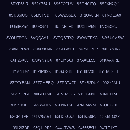
8RYF58IR
8S2Y754U
8S6FCGLW
8SGHCITQ
8SJXN2QY
8SKB6IUG
8SMVFVDF
8SWZO6EX
8T1UV0KN
8TNOE569
8U58PZ5Z
8U9XSZTE
8ULNF9FD
8UQ89PM6
8VO5Q2UE
8VOUFPGA
8VQQAA1I
8VTQSTRQ
8WAVTFXG
8WSU0MSW
8WVC26W1
8WXYKI9V
8X4X9YOL
8X79OPDP
8XCY80VZ
8XP25X65
8XX9KYGX
8Y1IYS6J
8YAACL5S
8YKVAXRE
8YM48I9Z
8YPIP6SK
8YSJ7SB8
8YT98V0E
8YTM92ET
8ZC9YBAN
8ZFZMEEQ
8ZPDT42T
8ZYB2DUK
902YJAIU
904RTRGF
90GLHP4O
9151RE2S
91536XNC
91M6TF5C
91S40MFE
927W4109
92D4V1SF
92NJMW74
92QEGUIC
92QF91PP
939W5AR4
93BCKCKZ
93HKS0RJ
93KMD0XZ
93L2IZDP
93Q1LPRJ
944UTVW8
94555E9U
94CLT1XT