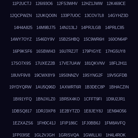
11P2UCTJ
126I93O6
12FS3WHV
12HZ1JWW
12K469CE
12QCPWZN
12UKQO0N
133P7UOC
13COV7L8
14GYHZ3D
14H4A825
14M9BJ75
14NJ13LJ
14PRJLGB
14PRLC85
14WY7OYZ
1546DY9V
15B2SHBQ
15C9WR6H
160ON64P
16P9KSF6
16SBWI43
16U7RZJT
179PIGYE
17HG5UY8
17SO7X9S
17UXEZ2B
17VE7UAW
181QKVNV
18FL2H11
18UVF9V8
19CWX8Y9
19S0NNZV
19SYNG2F
19V5GFDB
19YDYQRW
1AU5Q96D
1AXWRT6R
1B3DEC8P
1BHACZIN
1BI91YFQ
1BNJXLZ0
1BR5X4KO
1CFFT9FI
1D9U2JR1
1DBSQ817
1DRJ3XP8
1E2BYTZD
1E8JEY8J
1EN94O56
1EZXAZS6
1FH0C41J
1FIP186C
1FJ0BB6J
1FM8AVFQ
1FP03I5E
1GL2VJGH
1GRISVQA
1GWILLXI
1H4L4ROK