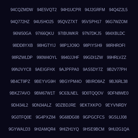
94CQZMDW
94E5VQT2
94H1UCPR
94J2GRFM
94Q4Z2L5
94Q772HZ
94USHO25
95QVZ7XT
95VSPH17
96G7WZOM
96NI50GA
97I66QKU
97IBUWKR
97N7DKJ5
984XBLDC
98DD8YXB
98HGTYIJ
98P1JO9O
98PIYSH9
98RHROFI
98RZWLDP
990W4OYL
9940JJHF
99GDI1ZW
99HRLVZZ
99NJVYC8
9AEIGFHX
9AJPFPA0
9AS5DY7Z
9B2V77PH
9B4CT9PZ
9BEYVG9H
9BGYPM4O
9BIRO8AZ
9BJ6RL38
9BKZ7AVO
9BM67W1T
9C63LNEL
9D0TQQOV
9DFN8WE0
9DI434L2
9DN34ALZ
9DZBDJRE
9EKTXKPO
9EYVNRDY
9G0TFQ0E
9G4PXZ84
9G68DG08
9GPGCFCS
9GSLIJ08
9GYWALD3
9H2AMQR4
9HIZH1YQ
9HSE9BCM
9HU2G1QA