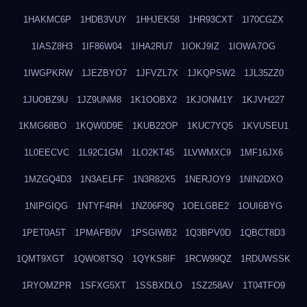
1HAKMC6P
1HDB3VUY
1HHJEK58
1HR93CXT
1I70CGZX
1IASZ8H3
1IF86W04
1IHA2RU7
1IOKJ9IZ
1IOWA7OG
1IWGPKRW
1JEZBYO7
1JFVZL7X
1JKQPSW2
1JL35ZZ0
1JUOBZ9U
1JZ9UNM8
1K1OOBX2
1KJONM1Y
1KJVH227
1KMG68BO
1KQW0D9E
1KUB22OP
1KUC7YQ5
1KVUSEU1
1L0EECVC
1L92C1GM
1LO2KT45
1LVWMXC9
1MF16JX6
1MZGQ4D3
1N3AELFF
1N3R82X5
1NERJOY9
1NIN2DXO
1NIPGIQG
1NTYF4RH
1NZ06F8Q
1OELGBE2
1OUI6BYG
1PET0A5T
1PMAFB0V
1PSGIWB2
1Q3BPV0D
1QBCT8D3
1QMT9XGT
1QWO8TSQ
1QYKS8IF
1RCW99QZ
1RDUWSSK
1RYOMZPR
1SFXG5XT
1SSBXDLO
1SZ258AV
1T04TFO9