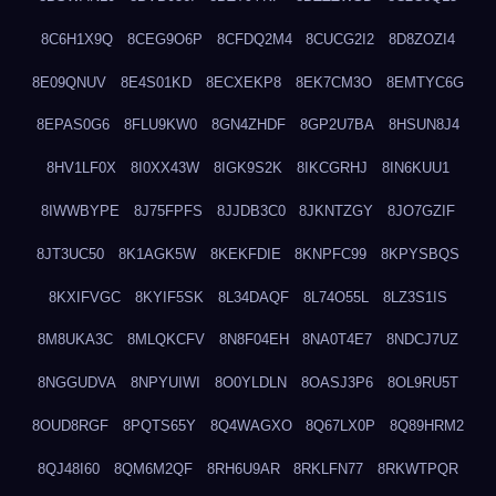
8C6H1X9Q
8CEG9O6P
8CFDQ2M4
8CUCG2I2
8D8ZOZI4
8E09QNUV
8E4S01KD
8ECXEKP8
8EK7CM3O
8EMTYC6G
8EPAS0G6
8FLU9KW0
8GN4ZHDF
8GP2U7BA
8HSUN8J4
8HV1LF0X
8I0XX43W
8IGK9S2K
8IKCGRHJ
8IN6KUU1
8IWWBYPE
8J75FPFS
8JJDB3C0
8JKNTZGY
8JO7GZIF
8JT3UC50
8K1AGK5W
8KEKFDIE
8KNPFC99
8KPYSBQS
8KXIFVGC
8KYIF5SK
8L34DAQF
8L74O55L
8LZ3S1IS
8M8UKA3C
8MLQKCFV
8N8F04EH
8NA0T4E7
8NDCJ7UZ
8NGGUDVA
8NPYUIWI
8O0YLDLN
8OASJ3P6
8OL9RU5T
8OUD8RGF
8PQTS65Y
8Q4WAGXO
8Q67LX0P
8Q89HRM2
8QJ48I60
8QM6M2QF
8RH6U9AR
8RKLFN77
8RKWTPQR