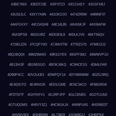
43BE766X
43EEF23E
43IP3TZ3
43OJ1AEY
43SSFXBJ
43U16JLC
43XY7A9N
441OKOJO
4474ZR0W
4489NF37
44AFGVXY
44CGH1H9
44E14L85
44VA5KJF
44XI8AFW
45A3IPS9
4601IURZ
46DGB3L9
46DLKJV6
46KT56QV
4728GJZN
47CQFY0O
47JMVITW
47TRZS70
47W8J2J2
48QJBQ0X
49MZ8W4O
49R1GYE9
49SPF3MJ
49WWVPJU
4B13IA3F
4B1N5SGO
4BOKJ6KQ
4C9HCESS
4D64LFAR
4D90P4CC
4DV2LKB3
4DWPQY14
4DYW6NWM
4DZ5J3RQ
4E402GTO
4E4R43JK
4EE6J1ME
4ENC34CO
4F88GRG8
4FDT5ITF
4GHTKFV1
4GJRPJFP
4GLC8SBG
4GOTUJAD
4GTUQOMS
4H5VY3Z1
4HCW1AJA
4HINPU4S
4HSR603T
4HVMV9QI
4I5H850W
4IL73M3I
4JGM8GIJ
4JH8IPKK