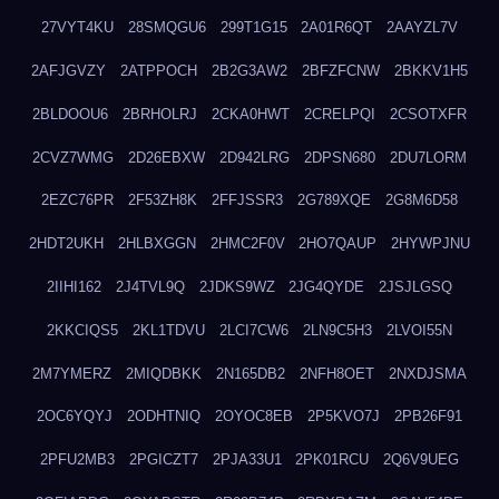
27VYT4KU
28SMQGU6
299T1G15
2A01R6QT
2AAYZL7V
2AFJGVZY
2ATPPOCH
2B2G3AW2
2BFZFCNW
2BKKV1H5
2BLDOOU6
2BRHOLRJ
2CKA0HWT
2CRELPQI
2CSOTXFR
2CVZ7WMG
2D26EBXW
2D942LRG
2DPSN680
2DU7LORM
2EZC76PR
2F53ZH8K
2FFJSSR3
2G789XQE
2G8M6D58
2HDT2UKH
2HLBXGGN
2HMC2F0V
2HO7QAUP
2HYWPJNU
2IIHI162
2J4TVL9Q
2JDKS9WZ
2JG4QYDE
2JSJLGSQ
2KKCIQS5
2KL1TDVU
2LCI7CW6
2LN9C5H3
2LVOI55N
2M7YMERZ
2MIQDBKK
2N165DB2
2NFH8OET
2NXDJSMA
2OC6YQYJ
2ODHTNIQ
2OYOC8EB
2P5KVO7J
2PB26F91
2PFU2MB3
2PGICZT7
2PJA33U1
2PK01RCU
2Q6V9UEG