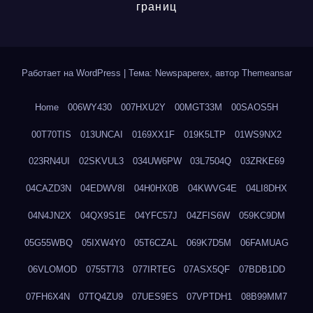
границ
Работает на WordPress
|
Тема: Newspaperex, автор
Themeansar
Home
006WY430
007HXU2Y
00MGT33M
00SAOS5H
00T70TIS
013UNCAI
0169XX1F
019K5LTP
01WS9NX2
023RN4UI
02SKVUL3
034UW6PW
03L7504Q
03ZRKE69
04CAZD3N
04EDWV8I
04H0HX0B
04KWVG4E
04LI8DHX
04N4JN2X
04QX9S1E
04YFC57J
04ZFIS6W
059KC9DM
05G55WBQ
05IXW4Y0
05T6CZAL
069K7D5M
06FAMUAG
06VLOMOD
0755T7I3
077IRTEG
07ASX5QF
07BDB1DD
07FH6X4N
07TQ4ZU9
07UES9ES
07VPTDH1
08B99MM7