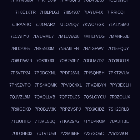
7FKTW3MA
7FRYD8I9
7FX48QP3
7GDV0B8J
7GER99GF
7H8E1KTR
7H8LPLGJ
7I854907
7IAYUF4X
7IRRICQI
7JIRAAHO
7JJO4AR2
7JLOZ9Q7
7KWC77GK
7LALYSM0
7LCWIIY0
7LVURME7
7M1UWA38
7MHLTVDG
7MM4F50B
7NL020H5
7NS5N00M
7NSA9LFN
7NZIGFWV
7O15HQUY
7O6U1WZR
7O89DJ0L
7OB253FZ
7ODLM7D2
7OY8DOTS
7P5VTP24
7PDDGXNL
7PDF28N1
7PISQHBH
7PKT2VUV
7PN5ZVPO
7PS4XQMK
7PVQC4XL
7PVZ4BY4
7PY3EC1H
7Q1VZL8M
7QAQLLVB
7QP7DLC5
7QSLGYCU
7R0ZOLUX
7R9IGDKD
7ROB1V3K
7RPZVSPJ
7RX9CIDZ
7SH2DRLB
7T1IUHHO
7T3VE5UQ
7TKA257G
7TYDPROM
7UA3TIBE
7ULOHB33
7UTVLU59
7V2MI6BF
7V37GO5C
7V513WU4