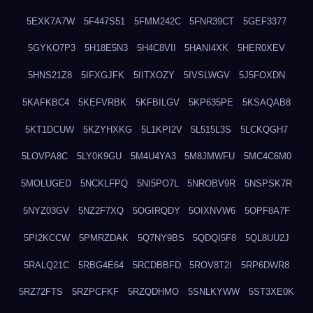
5EXK7A7W
5F447S51
5FMM242C
5FNR39CT
5GEF3377
5GYKO7P3
5H18E5N3
5H4C8VII
5HANI4XK
5HER0XEV
5HNS21Z8
5IFXGJFK
5IITXOZY
5IVSLWGV
5J5FOXDN
5KAFKBC4
5KEFVRBK
5KFBILGV
5KP635PE
5KSAQAB8
5KT1DCUW
5KZYHXKG
5L1KPI2V
5L515L3S
5LCKQGH7
5LOVPA8C
5LY0K9GU
5M4U4YA3
5M8JMWFU
5MC4C6M0
5MOLUGED
5NCKLFPQ
5NI5PO7L
5NROBV9R
5NSPSK7R
5NYZ03GV
5NZ2F7XQ
5OGIRQDY
5OIXNVW6
5OPF8A7F
5PI2KCCW
5PMRZDAK
5Q7NY9BS
5QDQI5F8
5QL8UU2J
5RALQ21C
5RBG4E64
5RCDBBFD
5ROV8T2I
5RP6DWR8
5RZ72FTS
5RZPCFKF
5RZQDHMO
5SNLKYWW
5ST3XE0K