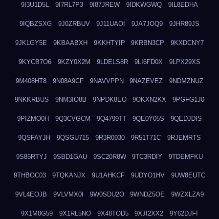
9I3U1D5L
9I7RL7P3
9I87JREW
9IDKWGWQ
9IL8EDHA
9IQBZSXG
9J0ZRBUV
9J11UAOI
9JA7JOQ9
9JHR89JS
9JKLGY5E
9KBAABXH
9KKHTYIP
9KRBN3CP
9KXDCNY7
9KYCB7O6
9KZY0X2M
9LDELS8R
9LI6FD0X
9LPX29XS
9M408HT8
9N08A9CF
9NAVVPPN
9NAZEVEZ
9NDMZNUZ
9NKKRBUS
9NM3IO8B
9NPDK8EO
9OKXN2KX
9PGFG1J0
9PIZMO0H
9Q3CVGCM
9Q4799TT
9QE0Y05S
9QEDJDIS
9QSFAYJH
9QSGU715
9R3R0930
9R51T71C
9RJEMRTS
9S85RTYJ
9SBD1GAU
9SC20R8W
9TC3RDIY
9TDEMFKU
9THBOC03
9TQKANJX
9U1AHKCF
9UDYO1HV
9UW8EUTC
9VL4EOJB
9VLVMX0I
9W0SDU2O
9WNDZ5OE
9WZXLZA9
9X1M8G59
9X1RL5NO
9X48TOD5
9XJI2XX2
9Y62DJFI