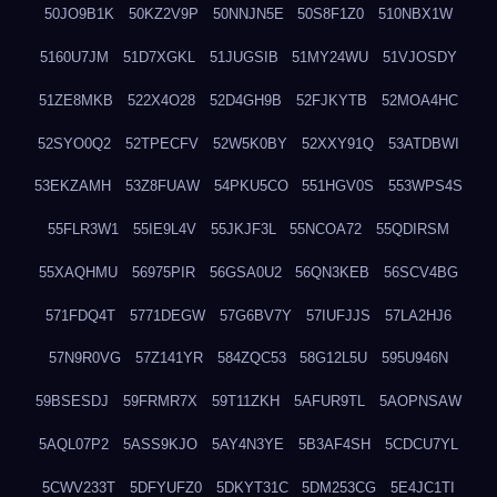
50JO9B1K
50KZ2V9P
50NNJN5E
50S8F1Z0
510NBX1W
5160U7JM
51D7XGKL
51JUGSIB
51MY24WU
51VJOSDY
51ZE8MKB
522X4O28
52D4GH9B
52FJKYTB
52MOA4HC
52SYO0Q2
52TPECFV
52W5K0BY
52XXY91Q
53ATDBWI
53EKZAMH
53Z8FUAW
54PKU5CO
551HGV0S
553WPS4S
55FLR3W1
55IE9L4V
55JKJF3L
55NCOA72
55QDIRSM
55XAQHMU
56975PIR
56GSA0U2
56QN3KEB
56SCV4BG
571FDQ4T
5771DEGW
57G6BV7Y
57IUFJJS
57LA2HJ6
57N9R0VG
57Z141YR
584ZQC53
58G12L5U
595U946N
59BSESDJ
59FRMR7X
59T11ZKH
5AFUR9TL
5AOPNSAW
5AQL07P2
5ASS9KJO
5AY4N3YE
5B3AF4SH
5CDCU7YL
5CWV233T
5DFYUFZ0
5DKYT31C
5DM253CG
5E4JC1TI