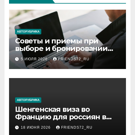
АВТОРУБРИКА
Советы и приемы при
выборе и бронировании
авиабилетов
5 ИЮЛЯ 2026
FRIENDS72_RU
АВТОРУБРИКА
Шенгенская виза во
Францию для россиян в
2026 году: сроки от 3 дней
18 ИЮНЯ 2026
FRIENDS72_RU
и список необходимых