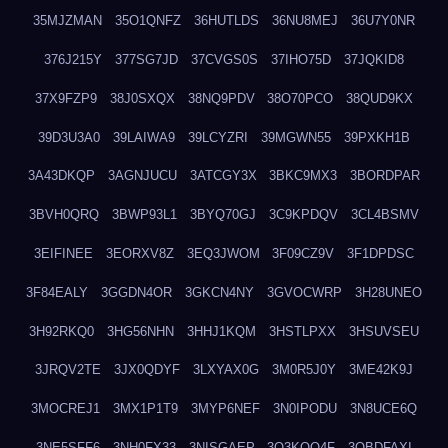
35MJZMAN
35O1QNFZ
36HUTLDS
36NU8MEJ
36U7Y0NR
376J215Y
377SG7JD
37CVGS0S
37IHO75D
37JQKID8
37X9FZP9
38J0SXQX
38NQ9PDV
38O70PCO
38QUD9KX
39D3U3A0
39LAIWA9
39LCYZRI
39MGWN55
39PXKH1B
3A43DKQP
3AGNJUCU
3ATCGY3X
3BKC9MX3
3BORDPAR
3BVH0QRQ
3BWP93L1
3BYQ70GJ
3C9KPDQV
3CL4BSMV
3EIFINEE
3EORXV8Z
3EQ3JWOM
3F09CZ9V
3F1DPDSC
3F84EALY
3GGDN4OR
3GKCN4NY
3GVOCWRP
3H28UNEO
3H92RKQ0
3HG56NHN
3HHJ1KQM
3HSTLPXX
3HSUVSEU
3JRQV2TE
3JX0QDYF
3LXYAX0G
3M0R5J0Y
3ME42K9J
3MOCREJ1
3MX1P1T9
3MYP6NEF
3N0IPODU
3N8UCE6Q
3NE5SFF6
3NH0FX33
3NISGAEP
3O3KQQ4F
3OBDFAXI