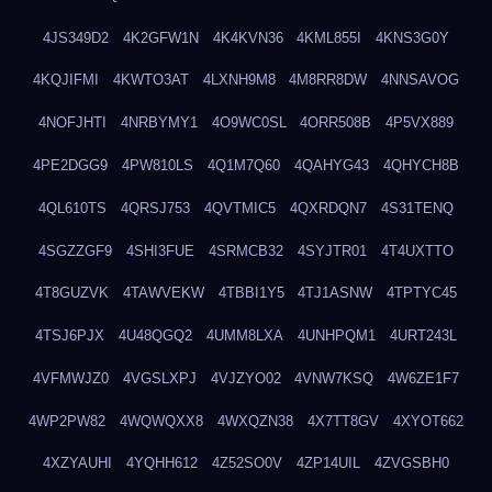
4JS349D2
4K2GFW1N
4K4KVN36
4KML855I
4KNS3G0Y
4KQJIFMI
4KWTO3AT
4LXNH9M8
4M8RR8DW
4NNSAVOG
4NOFJHTI
4NRBYMY1
4O9WC0SL
4ORR508B
4P5VX889
4PE2DGG9
4PW810LS
4Q1M7Q60
4QAHYG43
4QHYCH8B
4QL610TS
4QRSJ753
4QVTMIC5
4QXRDQN7
4S31TENQ
4SGZZGF9
4SHI3FUE
4SRMCB32
4SYJTR01
4T4UXTTO
4T8GUZVK
4TAWVEKW
4TBBI1Y5
4TJ1ASNW
4TPTYC45
4TSJ6PJX
4U48QGQ2
4UMM8LXA
4UNHPQM1
4URT243L
4VFMWJZ0
4VGSLXPJ
4VJZYO02
4VNW7KSQ
4W6ZE1F7
4WP2PW82
4WQWQXX8
4WXQZN38
4X7TT8GV
4XYOT662
4XZYAUHI
4YQHH612
4Z52SO0V
4ZP14UIL
4ZVGSBH0