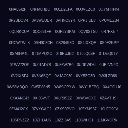
0NALSI2P
0NFM8HBQ
0O1D2CFA
0O3VCZC0
0OY5HHNM
0P2UDQV4
0P3WEUER
0PHNO5Y4
0PPJIUB7
0PUMEZB4
0QLRKCUP
0QO261FR
0QR27BKM
0QV0STGJ
0R7FXEI4
0RCWTWLK
0RH9C3CH
0S284R8O
0S4IXXQE
0S9E2KPP
0SA9HP4L
0T1MPQXC
0T8PUJB2
0T9LQ0SF
0TDEQ0TY
0TWV72OF
0U01AD7B
0U56W7B0
0UDKWD5I
0UELVNFD
0V2IXSF4
0V3N6SQF
0VJAC930
0VY5ZG3D
0W3LZD86
0W58MBQO
0W5D86N5
0W8SOPXW
0WY1BFPQ
0X4GG1J6
0XAANC43
0XI05VVT
0XLR0SZZ
0XW3VGXD
0ZAVTHSI
0ZM4J2CX
0ZVYGAG2
0ZXS0PVO
105XMS37
10LFO9CA
10SRNZZ2
10ZH1AUS
10ZZI8A5
1103WHO1
11MGVORK