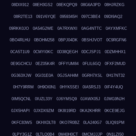
08DIX912
08EH3GS2
08EKQPQ9
08G6A3PD
08HJRZKG
08R2TE13
091V6YQE
0959345H
097C3BE4
09DI9AQ2
09RKK0JO
0A54G2WE
0A7RXWXI
0AG4NTTC
0AYXMFKC
0BO4RLHU
0BOHM258
0BPJ04DK
0BSHJVOT
0C9RGFN6
0CA5T1U9
0CMYI0KC
0D38QEGH
0DCJSPJ1
0DZMHHX1
0E9GCHCU
0EZ05K4R
0FFYUM84
0FLIL6GQ
0FXF2MUD
0G363XJW
0GI31E0A
0GJSAH4M
0GRH7XSL
0H17NT32
0H7Y9RRM
0H9OI0N1
0HYK5SEI
0IA5RSJ3
0IF4Y4UQ
0IM5QCNL
0IUZL33Y
0J6YMSQ9
0JAWX05J
0JMG9NJH
0JX5HAPI
0JXDX9ZM
0K8I19RD
0KA2KHRR
0KCE9EJG
0KFC83WS
0KHXDLT8
0KO7R0BZ
0LA240G7
0LIQ91PM
0LPY3G1Z
0LTLQ0B4
0M40H0CT
0MCMJJJP
0N1LZI50