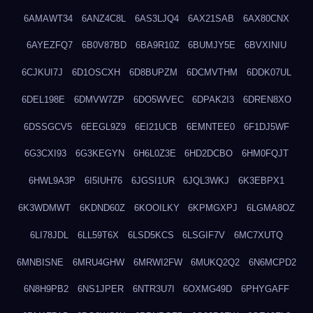
6AMAWT34
6ANZ4C8L
6AS3LJQ4
6AX21SAB
6AX80CNX
6AYEZFQ7
6B0V87BD
6BA9R10Z
6BUMJY5E
6BVXINIU
6CJKUI7J
6D1OSCXH
6D8BUPZM
6DCMVTHM
6DDK07UL
6DEL198E
6DMVW7ZP
6DO5WVEC
6DPAK2I3
6DREN8XO
6DSSGCV5
6EEGL9Z9
6EI21UCB
6EMNTEE0
6F1DJ5WF
6G3CXI93
6G3KEGYN
6H6L0Z3E
6HD2DCBO
6HM0FQJT
6HWL9A3P
6I5IUH76
6JGSI1UR
6JQL3WKJ
6K3EBPX1
6K3WDMWT
6KDND60Z
6KOOILKY
6KPMGXPJ
6LGMA8OZ
6LI78JDL
6LL59T6X
6LSD5KCS
6LSGIF7V
6MC7XUTQ
6MNBISNE
6MRU4GHW
6MRWI2FW
6MUKQ2Q2
6N6MCPD2
6N8H9PB2
6NS1JPER
6NTR3U7I
6OXMG49D
6PHYGAFF