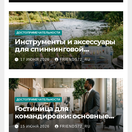
документов
ДОСТОПРИМЕЧАТЕЛЬНОСТИ
Инструменты и аксессуары
для спиннинговой
рыбалки: назначение и
17 ИЮНЯ 2026
FRIENDS72_RU
типы
ДОСТОПРИМЕЧАТЕЛЬНОСТИ
Гостиница для
командировки: основные
критерии выбора
15 ИЮНЯ 2026
FRIENDS72_RU