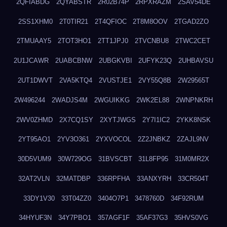
2QFIABDG
2QYABSTR
2R02B74P
2RPXRAZM
2SAV54DE
2SS1XHM0
2T0TIR21
2T4QFIOC
2T8M8OOV
2TGAD2ZO
2TMUAAY5
2TOT3HO1
2TT1JPJ0
2TVCNBU8
2TWC2CET
2U1JCAWR
2UABCBNW
2UBGKVBI
2UFYK23Q
2UHBAVSU
2UT1DWVT
2VA5KTQ4
2VUSTJE1
2VY55Q8B
2W29565T
2W496244
2WADJS4M
2WGUIKKG
2WK2EL88
2WNPNKRH
2WV0ZHMD
2X7CQ1SY
2XYTJWGS
2Y7I1IC2
2YKK8NSK
2YT95AO1
2YV3O361
2YXVOCOL
2Z2JNBKZ
2ZAJL9NV
30D5VUM9
30W729OG
31BVSCBT
31L8FP95
31M0MR2X
32AT2VLN
32MATDBP
336RPFHA
33ANXYRH
33CR504T
33DY1V30
33T04ZZ0
3404O7P1
3478760D
34F92RUM
34HYUF3N
34Y7PBO1
357AGF1F
35AF37G3
35HVS0VG