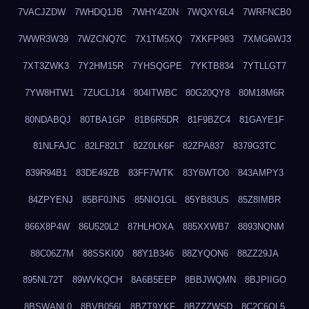
7VACJZDW
7WHDQ1JB
7WHY4Z0N
7WQXY6L4
7WRFNCB0
7WWR3W39
7WZCNQ7C
7X1TM5XQ
7XKFP983
7XMG6WJ3
7XT3ZWK3
7Y2HM15R
7YHSQGPE
7YKTB834
7YTLLGT7
7YW8HTW1
7ZUCLJ14
804ITWBC
80G20QY8
80M18M6R
80NDABQJ
80TBA1GP
81B6R5DR
81F9BZC4
81GAYE1F
81NLFAJC
82LF82LT
82Z0LK6F
82ZPA837
8379G3TC
839R94B1
83DE49ZB
83FF7WTK
83Y6WTO0
843AMPY3
84ZPYENJ
85BF0JNS
85NIO1GL
85YB83US
85Z8IMBR
866X8P4W
86U520L2
87HLHOXA
885XXWB7
8893NQNM
88C06Z7M
88SSKI00
88Y1B346
88ZYQON6
88ZZ29JA
895NL72T
89WVKQCH
8A6B5EEP
8BBJWQMN
8BJPIIGO
8BSWANL0
8BVB056I
8BZT9YKF
8BZZZWSD
8C2C6QL5