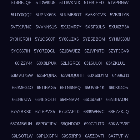
5T4RFJQE
5TDWI9U5
5TDWKNIX
5THBIEFD
5TVPRN5V
5UJY0QQ2
5UPNX603
5UUMB8OT
5V5K9CVS
5VB3LIYB
5VTXJVNC
5VVNNS1S
5XJ2MR7Y
5XSF9JLS
5XU6ZP3A
5Y0HCRBH
5Y1QS60T
5Y86UZX6
5YB5BBQM
5YHM530M
5YO667IH
5YO7ZQGL
5Z1BWJEZ
5Z1VP9TD
5ZYFJGV9
60IZ2Y44
60X8LPUK
62LJGRE8
6316UU0I
634ZKLU1
63MVU7SW
63SPQINX
63WDQUHH
63X60DYM
64996J11
659M6G4O
65TIBAG5
65TN6NPQ
65UV4E1K
660K94O5
663467JW
664ESOLH
664FNVV4
66C6U597
66NBHAON
675YBKS0
67T6PVX5
67UCAPT0
6899WHVC
68EZZKJQ
68OMB6UH
68PDCJPV
68QHDOI3
699GTUTR
69KWPV8F
69LSOT1W
69PLXGPN
69S53RP0
6A5ZOVTI
6A7TVFIW