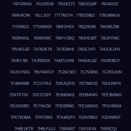
74FGRN3A
7612HD1B
7651K273
76BJGQ4F
76G4013Z
76HU4CRK
76LLJI2Y
7777M27H
77BED9B2
77BGMMG4
77S55623
77TABW20
780FZHSV
78Q29S80
78XWEZ88
792RHX5L
7939XN0C
796YV3DQ
79GHS38T
79L8YFMC
79V4EL6D
7A7B2KTK
7A7E8AHI
7AEEJVFI
7AGCKJXN
7AIBYJBI
7AJR6D3X
7AMTLOH9
7ANGKL8Z
7AOR3BJY
7AOSYN3G
7BVHAFGY
7C26C5EC
7C2S58N1
7C2XDJQN
7C4MI5MB
7CCV7IAS
7D5UQZFD
7D73WX32
7DULR9YN
7DXTFT0X
7DYZC5PF
7E0NDNH1
7EDB4H4S
7EE3M9WJ
7EUSEMEI
7EYNVZ6I
7FB2DR6D
7FE1WG6S
7FGV6NG8
7FKTW3MA
7FRYD8I9
7FX48QP3
7GDV0B8J
7GER99GF
7H8E1KTR
7H8LPLGJ
7I854907
7IAYUF4X
7IRRICQI