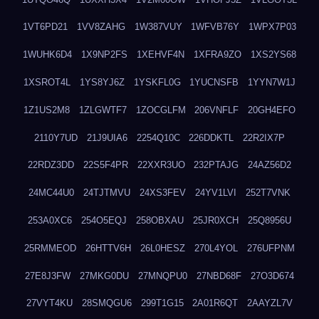
1VT6PD21
1VV8ZAHG
1W387VUY
1WFVB76Y
1WPX7P03
1WUHK6D4
1X9NP2FS
1XEHVF4N
1XFRA9ZO
1XS2YS68
1XSROT4L
1YS8YJ6Z
1YSKFL0G
1YUCNSFB
1YYN7W1J
1Z1US2M8
1ZLGWTF7
1ZOCGLFM
206VNFLF
20GH4EFO
2110Y7UD
21J9UIA6
2254Q10C
226DDKTL
22R2IX7P
22RDZ3DD
22S5F4PR
22XXR3UO
232PTAJG
24AZ56D2
24MC44U0
24TJTMVU
24XS3FEV
24YV1LVI
252T7VNK
253A0XC6
254O5EQJ
258OBXAU
25JR0XCH
25Q8956U
25RMMEOD
26HTTV6H
26L0HESZ
270L4YOL
276UFPNM
27E8J3FW
27MKG0DU
27MNQPU0
27NBD68F
27O3D674
27VYT4KU
28SMQGU6
299T1G15
2A01R6QT
2AAYZL7V