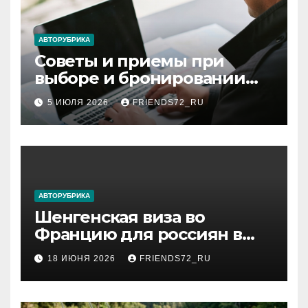
АВТОРУБРИКА
Советы и приемы при
выборе и бронировании
авиабилетов
5 ИЮЛЯ 2026
FRIENDS72_RU
АВТОРУБРИКА
Шенгенская виза во
Францию для россиян в
2026 году: сроки от 3 дней
18 ИЮНЯ 2026
FRIENDS72_RU
и список необходимых
документов