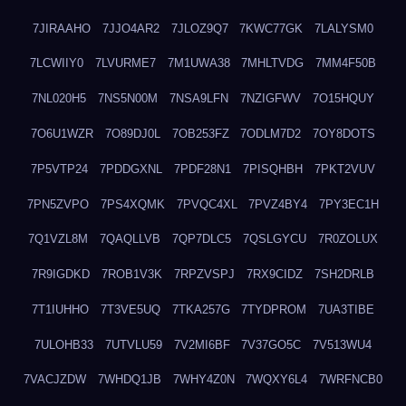
7JIRAAHO
7JJO4AR2
7JLOZ9Q7
7KWC77GK
7LALYSM0
7LCWIIY0
7LVURME7
7M1UWA38
7MHLTVDG
7MM4F50B
7NL020H5
7NS5N00M
7NSA9LFN
7NZIGFWV
7O15HQUY
7O6U1WZR
7O89DJ0L
7OB253FZ
7ODLM7D2
7OY8DOTS
7P5VTP24
7PDDGXNL
7PDF28N1
7PISQHBH
7PKT2VUV
7PN5ZVPO
7PS4XQMK
7PVQC4XL
7PVZ4BY4
7PY3EC1H
7Q1VZL8M
7QAQLLVB
7QP7DLC5
7QSLGYCU
7R0ZOLUX
7R9IGDKD
7ROB1V3K
7RPZVSPJ
7RX9CIDZ
7SH2DRLB
7T1IUHHO
7T3VE5UQ
7TKA257G
7TYDPROM
7UA3TIBE
7ULOHB33
7UTVLU59
7V2MI6BF
7V37GO5C
7V513WU4
7VACJZDW
7WHDQ1JB
7WHY4Z0N
7WQXY6L4
7WRFNCB0