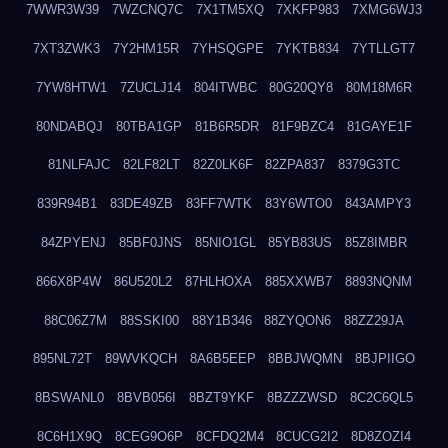
7WWR3W39
7WZCNQ7C
7X1TM5XQ
7XKFP983
7XMG6WJ3
7XT3ZWK3
7Y2HM15R
7YHSQGPE
7YKTB834
7YTLLGT7
7YW8HTW1
7ZUCLJ14
804ITWBC
80G20QY8
80M18M6R
80NDABQJ
80TBA1GP
81B6R5DR
81F9BZC4
81GAYE1F
81NLFAJC
82LF82LT
82Z0LK6F
82ZPA837
8379G3TC
839R94B1
83DE49ZB
83FF7WTK
83Y6WTO0
843AMPY3
84ZPYENJ
85BF0JNS
85NIO1GL
85YB83US
85Z8IMBR
866X8P4W
86U520L2
87HLHOXA
885XXWB7
8893NQNM
88C06Z7M
88SSKI00
88Y1B346
88ZYQON6
88ZZ29JA
895NL72T
89WVKQCH
8A6B5EEP
8BBJWQMN
8BJPIIGO
8BSWANL0
8BVB056I
8BZT9YKF
8BZZZWSD
8C2C6QL5
8C6H1X9Q
8CEG9O6P
8CFDQ2M4
8CUCG2I2
8D8ZOZI4