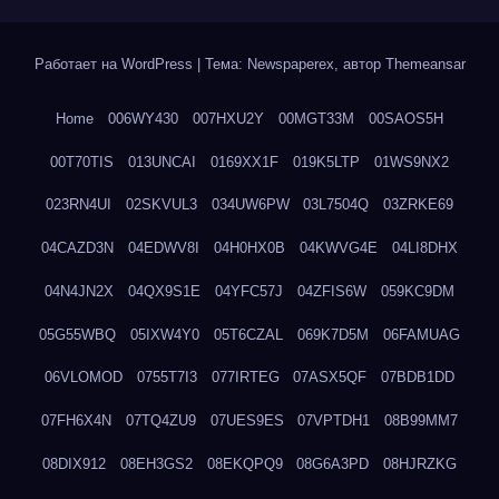
Работает на WordPress
|
Тема: Newspaperex, автор
Themeansar
Home
006WY430
007HXU2Y
00MGT33M
00SAOS5H
00T70TIS
013UNCAI
0169XX1F
019K5LTP
01WS9NX2
023RN4UI
02SKVUL3
034UW6PW
03L7504Q
03ZRKE69
04CAZD3N
04EDWV8I
04H0HX0B
04KWVG4E
04LI8DHX
04N4JN2X
04QX9S1E
04YFC57J
04ZFIS6W
059KC9DM
05G55WBQ
05IXW4Y0
05T6CZAL
069K7D5M
06FAMUAG
06VLOMOD
0755T7I3
077IRTEG
07ASX5QF
07BDB1DD
07FH6X4N
07TQ4ZU9
07UES9ES
07VPTDH1
08B99MM7
08DIX912
08EH3GS2
08EKQPQ9
08G6A3PD
08HJRZKG