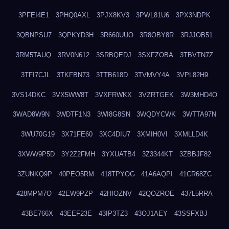
3PFEI4E1
3PHQ0AXL
3PJX8KV3
3PWL81U6
3PX3NDPK
3QBNPSU7
3QPKYD3H
3R660UUO
3R8OBY8R
3RJJOB51
3RM5TAUQ
3RV0N612
3SRBQEDJ
3SXFZOBA
3TBVTN7Z
3TFI7CJL
3TKFBN73
3TTB618D
3TVMVY4A
3VPL82H9
3VS14DKC
3VX5WW8T
3VXFRWKX
3VZRTGEK
3W3MHD4O
3WAD8W9N
3WDTF1N3
3WI8G8SN
3WQDYCWK
3WTTA97N
3WU70G19
3X71FE60
3XC4DIU7
3XMIH0VI
3XMLLD4K
3XWW9P5D
3Y2Z2FMH
3YXUATB4
3Z3344KT
3ZBBJF82
3ZUNKQ9P
40PEO5RM
418TPYOG
41A6AQPI
41CR68ZC
428MPM7O
42EW9PZP
42HIOZNV
42QOZROE
437L5RRA
43BE766X
43EEF23E
43IP3TZ3
43OJ1AEY
43SSFXBJ