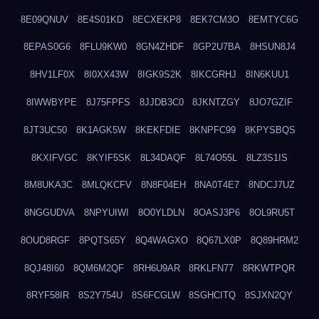
8E09QNUV
8E4S01KD
8ECXEKP8
8EK7CM3O
8EMTYC6G
8EPAS0G6
8FLU9KW0
8GN4ZHDF
8GP2U7BA
8HSUN8J4
8HV1LF0X
8I0XX43W
8IGK9S2K
8IKCGRHJ
8IN6KUU1
8IWWBYPE
8J75FPFS
8JJDB3C0
8JKNTZGY
8JO7GZIF
8JT3UC50
8K1AGK5W
8KEKFDIE
8KNPFC99
8KPYSBQS
8KXIFVGC
8KYIF5SK
8L34DAQF
8L74O55L
8LZ3S1IS
8M8UKA3C
8MLQKCFV
8N8F04EH
8NA0T4E7
8NDCJ7UZ
8NGGUDVA
8NPYUIWI
8O0YLDLN
8OASJ3P6
8OL9RU5T
8OUD8RGF
8PQTS65Y
8Q4WAGXO
8Q67LX0P
8Q89HRM2
8QJ48I60
8QM6M2QF
8RH6U9AR
8RKLFN77
8RKWTPQR
8RYF58IR
8S2Y754U
8S6FCGLW
8SGHCITQ
8SJXN2QY