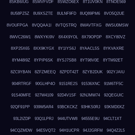
8SKB6IUG
8SMVFVDF
8SWZO6EX
8T1UV0KN
8TNOE569
8U58PZ5Z
8U9XSZTE
8ULNF9FD
8UQ89PM6
8VO5Q2UE
8VOUFPGA
8VQQAA1I
8VTQSTRQ
8WAVTFXG
8WSU0MSW
8WVC26W1
8WXYKI9V
8X4X9YOL
8X79OPDP
8XCY80VZ
8XP25X65
8XX9KYGX
8Y1IYS6J
8YAACL5S
8YKVAXRE
8YM48I9Z
8YPIP6SK
8YSJ7SB8
8YT98V0E
8YTM92ET
8ZC9YBAN
8ZFZMEEQ
8ZPDT42T
8ZYB2DUK
902YJAIU
904RTRGF
90GLHP4O
9151RE2S
91536XNC
91M6TF5C
91S40MFE
927W4109
92D4V1SF
92NJMW74
92QEGUIC
92QF91PP
939W5AR4
93BCKCKZ
93HKS0RJ
93KMD0XZ
93L2IZDP
93Q1LPRJ
944UTVW8
94555E9U
94CLT1XT
94CQZMDW
94E5VQT2
94H1UCPR
94J2GRFM
94Q4Z2L5