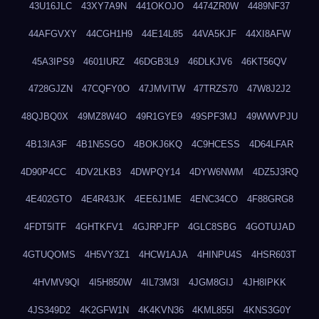
43U16JLC
43XY7A9N
441OKOJO
4474ZR0W
4489NF37
44AFGVXY
44CGH1H9
44E14L85
44VA5KJF
44XI8AFW
45A3IPS9
4601IURZ
46DGB3L9
46DLKJV6
46KT56QV
4728GJZN
47CQFY0O
47JMVITW
47TRZS70
47W8J2J2
48QJBQ0X
49MZ8W4O
49R1GYE9
49SPF3MJ
49WWVPJU
4B13IA3F
4B1N5SGO
4BOKJ6KQ
4C9HCESS
4D64LFAR
4D90P4CC
4DV2LKB3
4DWPQY14
4DYW6NWM
4DZ5J3RQ
4E402GTO
4E4R43JK
4EE6J1ME
4ENC34CO
4F88GRG8
4FDT5ITF
4GHTKFV1
4GJRPJFP
4GLC8SBG
4GOTUJAD
4GTUQOMS
4H5VY3Z1
4HCW1AJA
4HINPU4S
4HSR603T
4HVMV9QI
4I5H850W
4IL73M3I
4JGM8GIJ
4JH8IPKK
4JS349D2
4K2GFW1N
4K4KVN36
4KML855I
4KNS3G0Y