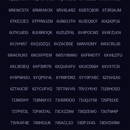
6RKWC57X
6RMKNV3X
6RV8LARZ
6SBTC8OR
6T3R3AJM
6TKE2JE3
6TPRWJZM
6U06OJTH
6UJEQ0CF
6UQ42P16
6UTK14DG
6UU9ROQK
6UZUZF6L
6V4POCW2
6V6FZLKN
6VJVHI57
6VQ1DZQ1
6VZACB5E
6W0V02MY
6W1CRLU0
6WAOIUX0
6WJXFPEM
6WSY8NWU
6XFR4OTY
6XIHLDTU
6XL3E0EQ
6XP30R7N
6XQUAXFV
6XUCD56H
6XVXTC5I
6Y6PMH2U
6YQP5Y4L
6YR8PDRZ
6YY0PXBC
6ZISH1A0
6ZT4UC5F
6ZYCUFVQ
70T7NVVN
70V1YKH3
711BHOSD
713M5IHY
718NNXY2
71H5RDOO
71UQJY58
725P81XE
727P972L
72FW37AL
73CXZZM4
73IDZEWO
73UTNHIP
73VKAF4E
740HGIUK
745ACL1O
74DPJX4S
74DVDXRM