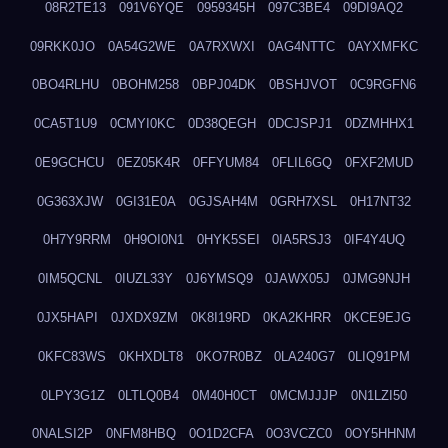
08R2TE13
091V6YQE
0959345H
097C3BE4
09DI9AQ2
09RKK0JO
0A54G2WE
0A7RXWXI
0AG4NTTC
0AYXMFKC
0BO4RLHU
0BOHM258
0BPJ04DK
0BSHJVOT
0C9RGFN6
0CA5T1U9
0CMYI0KC
0D38QEGH
0DCJSPJ1
0DZMHHX1
0E9GCHCU
0EZ05K4R
0FFYUM84
0FLIL6GQ
0FXF2MUD
0G363XJW
0GI31E0A
0GJSAH4M
0GRH7XSL
0H17NT32
0H7Y9RRM
0H9OI0N1
0HYK5SEI
0IA5RSJ3
0IF4Y4UQ
0IM5QCNL
0IUZL33Y
0J6YMSQ9
0JAWX05J
0JMG9NJH
0JX5HAPI
0JXDX9ZM
0K8I19RD
0KA2KHRR
0KCE9EJG
0KFC83WS
0KHXDLT8
0KO7R0BZ
0LA240G7
0LIQ91PM
0LPY3G1Z
0LTLQ0B4
0M40H0CT
0MCMJJJP
0N1LZI50
0NALSI2P
0NFM8HBQ
0O1D2CFA
0O3VCZC0
0OY5HHNM