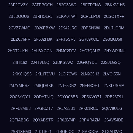
2AFJGVZY
2ATPPOCH
2B2G3AW2
2BFZFCNW
2BKKV1H5
2BLDOOU6
2BRHOLRJ
2CKA0HWT
2CRELPQI
2CSOTXFR
2CVZ7WMG
2D26EBXW
2D942LRG
2DPSN680
2DU7LORM
2EZC76PR
2F53ZH8K
2FFJSSR3
2G789XQE
2G8M6D58
2HDT2UKH
2HLBXGGN
2HMC2F0V
2HO7QAUP
2HYWPJNU
2IIHI162
2J4TVL9Q
2JDKS9WZ
2JG4QYDE
2JSJLGSQ
2KKCIQS5
2KL1TDVU
2LCI7CW6
2LN9C5H3
2LVOI55N
2M7YMERZ
2MIQDBKK
2N165DB2
2NFH8OET
2NXDJSMA
2OC6YQYJ
2ODHTNIQ
2OYOC8EB
2P5KVO7J
2PB26F91
2PFU2MB3
2PGICZT7
2PJA33U1
2PK01RCU
2Q6V9UEG
2QFIABDG
2QYABSTR
2R02B74P
2RPXRAZM
2SAV54DE
2SS1XHM0
2T0TIR21
2T4QFIOC
2T8M8OOV
2TGAD2ZO