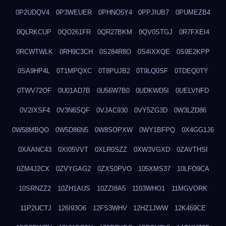
0P2UDQV4
0P3WEUER
0PHNO5Y4
0PPJIUB7
0PUMEZB4
0QLRKCUP
0QO261FR
0QR27BKM
0QV0STGJ
0R7FXEI4
0RCWTWLK
0RH9C3CH
0S284R8O
0S4IXXQE
0S9E2KPP
0SA9HP4L
0T1MPQXC
0T8PUJB2
0T9LQ0SF
0TDEQ0TY
0TWV72OF
0U01AD7B
0U56W7B0
0UDKWD5I
0UELVNFD
0V2IXSF4
0V3N6SQF
0VJAC930
0VY5ZG3D
0W3LZD86
0W58MBQO
0W5D86N5
0W8SOPXW
0WY1BFPQ
0X4GG1J6
0XAANC43
0XI05VVT
0XLR0SZZ
0XW3VGXD
0ZAVTHSI
0ZM4J2CX
0ZVYGAG2
0ZXS0PVO
105XMS37
10LFO9CA
10SRNZZ2
10ZH1AUS
10ZZI8A5
1103WHO1
11MGVORK
11P2UCTJ
126I93O6
12FS3WHV
12HZ1JWW
12K469CE