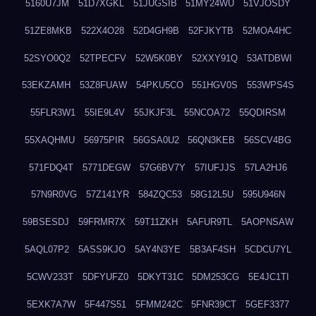
5160U7JM
51D7XGKL
51JUGSIB
51MY24WU
51VJOSDY
51ZE8MKB
522X4O28
52D4GH9B
52FJKYTB
52MOA4HC
52SYO0Q2
52TPECFV
52W5K0BY
52XXY91Q
53ATDBWI
53EKZAMH
53Z8FUAW
54PKU5CO
551HGV0S
553WPS4S
55FLR3W1
55IE9L4V
55JKJF3L
55NCOA72
55QDIRSM
55XAQHMU
56975PIR
56GSA0U2
56QN3KEB
56SCV4BG
571FDQ4T
5771DEGW
57G6BV7Y
57IUFJJS
57LA2HJ6
57N9R0VG
57Z141YR
584ZQC53
58G12L5U
595U946N
59BSESDJ
59FRMR7X
59T11ZKH
5AFUR9TL
5AOPNSAW
5AQL07P2
5ASS9KJO
5AY4N3YE
5B3AF4SH
5CDCU7YL
5CWV233T
5DFYUFZ0
5DKYT31C
5DM253CG
5E4JC1TI
5EXK7A7W
5F447S51
5FMM242C
5FNR39CT
5GEF3377