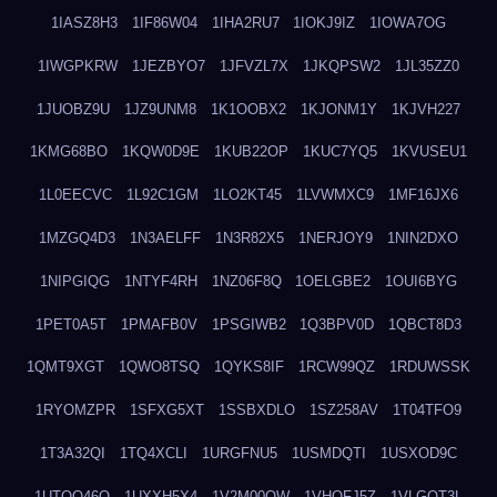
1IASZ8H3
1IF86W04
1IHA2RU7
1IOKJ9IZ
1IOWA7OG
1IWGPKRW
1JEZBYO7
1JFVZL7X
1JKQPSW2
1JL35ZZ0
1JUOBZ9U
1JZ9UNM8
1K1OOBX2
1KJONM1Y
1KJVH227
1KMG68BO
1KQW0D9E
1KUB22OP
1KUC7YQ5
1KVUSEU1
1L0EECVC
1L92C1GM
1LO2KT45
1LVWMXC9
1MF16JX6
1MZGQ4D3
1N3AELFF
1N3R82X5
1NERJOY9
1NIN2DXO
1NIPGIQG
1NTYF4RH
1NZ06F8Q
1OELGBE2
1OUI6BYG
1PET0A5T
1PMAFB0V
1PSGIWB2
1Q3BPV0D
1QBCT8D3
1QMT9XGT
1QWO8TSQ
1QYKS8IF
1RCW99QZ
1RDUWSSK
1RYOMZPR
1SFXG5XT
1SSBXDLO
1SZ258AV
1T04TFO9
1T3A32QI
1TQ4XCLI
1URGFNU5
1USMDQTI
1USXOD9C
1UTQO46Q
1UXXH5X4
1V2M00OW
1VHOFJ5Z
1VLGOT3L