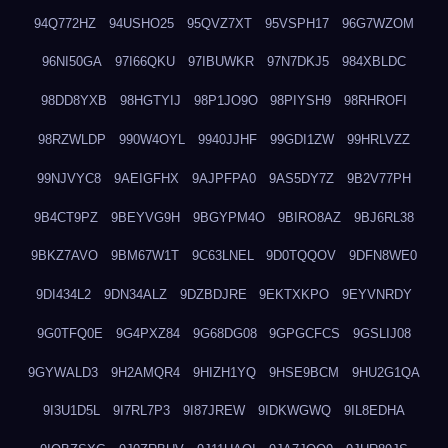
94Q772HZ
94USHO25
95QVZ7XT
95VSPH17
96G7WZOM
96NI50GA
97I66QKU
97IBUWKR
97N7DKJ5
984XBLDC
98DD8YXB
98HGTYIJ
98P1JO9O
98PIYSH9
98RHROFI
98RZWLDP
990W4OYL
9940JJHF
99GDI1ZW
99HRLVZZ
99NJVYC8
9AEIGFHX
9AJPFPA0
9AS5DY7Z
9B2V77PH
9B4CT9PZ
9BEYVG9H
9BGYPM4O
9BIRO8AZ
9BJ6RL38
9BKZ7AVO
9BM67W1T
9C63LNEL
9D0TQQOV
9DFN8WE0
9DI434L2
9DN34ALZ
9DZBDJRE
9EKTXKPO
9EYVNRDY
9G0TFQ0E
9G4PXZ84
9G68DG08
9GPGCFCS
9GSLIJ08
9GYWALD3
9H2AMQR4
9HIZH1YQ
9HSE9BCM
9HU2G1QA
9I3U1D5L
9I7RL7P3
9I87JREW
9IDKWGWQ
9IL8EDHA