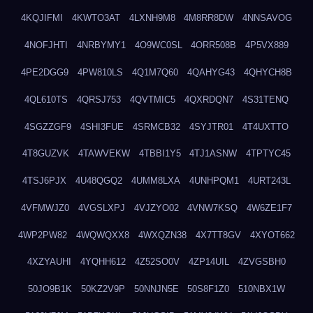
4KQJIFMI
4KWTO3AT
4LXNH9M8
4M8RR8DW
4NNSAVOG
4NOFJHTI
4NRBYMY1
4O9WC0SL
4ORR508B
4P5VX889
4PE2DGG9
4PW810LS
4Q1M7Q60
4QAHYG43
4QHYCH8B
4QL610TS
4QRSJ753
4QVTMIC5
4QXRDQN7
4S31TENQ
4SGZZGF9
4SHI3FUE
4SRMCB32
4SYJTR01
4T4UXTTO
4T8GUZVK
4TAWVEKW
4TBBI1Y5
4TJ1ASNW
4TPTYC45
4TSJ6PJX
4U48QGQ2
4UMM8LXA
4UNHPQM1
4URT243L
4VFMWJZ0
4VGSLXPJ
4VJZYO02
4VNW7KSQ
4W6ZE1F7
4WP2PW82
4WQWQXX8
4WXQZN38
4X7TT8GV
4XYOT662
4XZYAUHI
4YQHH612
4Z52SO0V
4ZP14UIL
4ZVGSBH0
50JO9B1K
50KZ2V9P
50NNJN5E
50S8F1Z0
510NBX1W