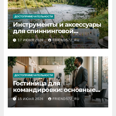
ДОСТОПРИМЕЧАТЕЛЬНОСТИ
Инструменты и аксессуары
для спиннинговой
рыбалки: назначение и
17 ИЮНЯ 2026
FRIENDS72_RU
типы
ДОСТОПРИМЕЧАТЕЛЬНОСТИ
Гостиница для
командировки: основные
критерии выбора
15 ИЮНЯ 2026
FRIENDS72_RU