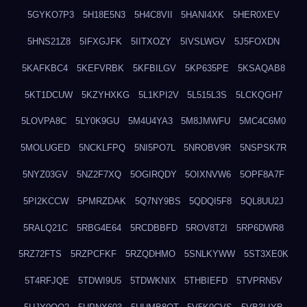
5GYKO7P3
5H18E5N3
5H4C8VII
5HANI4XK
5HER0XEV
5HNS21Z8
5IFXGJFK
5IITXOZY
5IVSLWGV
5J5FOXDN
5KAFKBC4
5KEFVRBK
5KFBILGV
5KP635PE
5KSAQAB8
5KT1DCUW
5KZYHXKG
5L1KPI2V
5L515L3S
5LCKQGH7
5LOVPA8C
5LY0K9GU
5M4U4YA3
5M8JMWFU
5MC4C6M0
5MOLUGED
5NCKLFPQ
5NI5PO7L
5NROBV9R
5NSPSK7R
5NYZ03GV
5NZ2F7XQ
5OGIRQDY
5OIXNVW6
5OPF8A7F
5PI2KCCW
5PMRZDAK
5Q7NY9BS
5QDQI5F8
5QL8UU2J
5RALQ21C
5RBG4E64
5RCDBBFD
5ROV8T2I
5RP6DWR8
5RZ72FTS
5RZPCFKF
5RZQDHMO
5SNLKYWW
5ST3XE0K
5T4RFJQE
5TDWI9U5
5TDWKNIX
5THBIEFD
5TVPRN5V