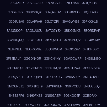
376J215Y
377SG7JD
37CVGS0S
37IHO75D
37JQKID8
37X9FZP9
38J0SXQX
38NQ9PDV
38O70PCO
38QUD9KX
39D3U3A0
39LAIWA9
39LCYZRI
39MGWN55
39PXKH1B
3A43DKQP
3AGNJUCU
3ATCGY3X
3BKC9MX3
3BORDPAR
3BVH0QRQ
3BWP93L1
3BYQ70GJ
3C9KPDQV
3CL4BSMV
3EIFINEE
3EORXV8Z
3EQ3JWOM
3F09CZ9V
3F1DPDSC
3F84EALY
3GGDN4OR
3GKCN4NY
3GVOCWRP
3H28UNEO
3H92RKQ0
3HG56NHN
3HHJ1KQM
3HSTLPXX
3HSUVSEU
3JRQV2TE
3JX0QDYF
3LXYAX0G
3M0R5J0Y
3ME42K9J
3MOCREJ1
3MX1P1T9
3MYP6NEF
3N0IPODU
3N8UCE6Q
3NE5SFF6
3NH0FX33
3NISGAEP
3O3KQQ4F
3OBDFAXI
3OE9P0KI
3OPSZTYE
3OSK46GW
3P20H0VW
3PEBEUPM