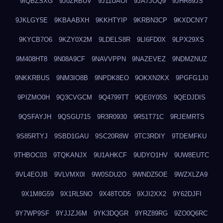
9IQBZSXG
9J0ZRBUV
9J11UAOI
9JA7JOQ9
9JHR89JS
9JKLGY5E
9KBAABXH
9KKHTYIP
9KRBN3CP
9KXDCNY7
9KYCB7O6
9KZY0X2M
9LDELS8R
9LI6FD0X
9LPX29XS
9M408HT8
9N08A9CF
9NAVVPPN
9NAZEVEZ
9NDMZNUZ
9NKKRBUS
9NM3IO8B
9NPDK8EO
9OKXN2KX
9PGFG1J0
9PIZMO0H
9Q3CVGCM
9Q4799TT
9QE0Y05S
9QEDJDIS
9QSFAYJH
9QSGU715
9R3R0930
9R51T71C
9RJEMRTS
9S85RTYJ
9SBD1GAU
9SC20R8W
9TC3RDIY
9TDEMFKU
9THBOC03
9TQKANJX
9U1AHKCF
9UDYO1HV
9UW8EUTC
9VL4EOJB
9VLVMX0I
9W0SDU2O
9WNDZ5OE
9WZXLZA9
9X1M8G59
9X1RL5NO
9X48TOD5
9XJI2XX2
9Y62DJFI
9Y7WP9SF
9YJJZJ6M
9YK3DQGR
9YRZ89RG
9ZO0Q6RC