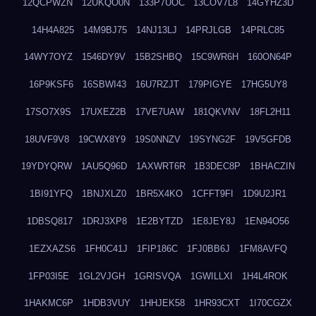
12QCPWZN
12UKQO0N
133P7UOC
13COV7L8
14GYHZ3D
14H4A825
14M9BJ75
14NJ13LJ
14PRJLGB
14PRLC85
14WY7OYZ
1546DY9V
15B2SHBQ
15C9WR6H
160ON64P
16P9KSF6
16SBWI43
16U7RZJT
179PIGYE
17HG5UY8
17SO7X9S
17UXEZ2B
17VE7UAW
181QKVNV
18FL2H11
18UVF9V8
19CWX8Y9
19S0NNZV
19SYNG2F
19V5GFDB
19YDYQRW
1AU5Q96D
1AXWRT6R
1B3DEC8P
1BHACZIN
1BI91YFQ
1BNJXLZ0
1BR5X4KO
1CFFT9FI
1D9U2JR1
1DBSQ817
1DRJ3XP8
1E2BYTZD
1E8JEY8J
1EN94O56
1EZXAZS6
1FH0C41J
1FIP186C
1FJ0BB6J
1FM8AVFQ
1FP03I5E
1GL2VJGH
1GRISVQA
1GWILLXI
1H4L4ROK
1HAKMC6P
1HDB3VUY
1HHJEK58
1HR93CXT
1I70CGZX