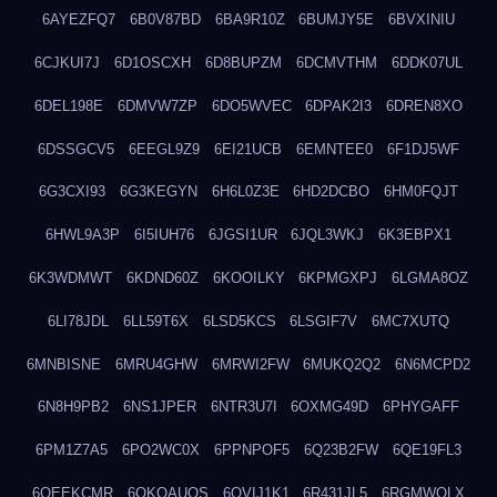
6AYEZFQ7
6B0V87BD
6BA9R10Z
6BUMJY5E
6BVXINIU
6CJKUI7J
6D1OSCXH
6D8BUPZM
6DCMVTHM
6DDK07UL
6DEL198E
6DMVW7ZP
6DO5WVEC
6DPAK2I3
6DREN8XO
6DSSGCV5
6EEGL9Z9
6EI21UCB
6EMNTEE0
6F1DJ5WF
6G3CXI93
6G3KEGYN
6H6L0Z3E
6HD2DCBO
6HM0FQJT
6HWL9A3P
6I5IUH76
6JGSI1UR
6JQL3WKJ
6K3EBPX1
6K3WDMWT
6KDND60Z
6KOOILKY
6KPMGXPJ
6LGMA8OZ
6LI78JDL
6LL59T6X
6LSD5KCS
6LSGIF7V
6MC7XUTQ
6MNBISNE
6MRU4GHW
6MRWI2FW
6MUKQ2Q2
6N6MCPD2
6N8H9PB2
6NS1JPER
6NTR3U7I
6OXMG49D
6PHYGAFF
6PM1Z7A5
6PO2WC0X
6PPNPOF5
6Q23B2FW
6QE19FL3
6QEEKCMR
6QKOAUOS
6QVIJ1K1
6R431JL5
6RGMWOLX