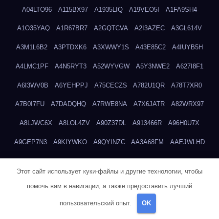
A04LTO96
A115BX97
A1935LIQ
A19VEO5I
A1FA9SH4
A1O35YAQ
A1R67BR7
A2GQTCVA
A2I3AZEC
A3GL614V
A3M1L6B2
A3PTDXK6
A3XWWY1S
A43E85C2
A4IUYB5H
A4LMC1PF
A4N5RYT3
A52WYVGW
A5Y3NWE2
A627I8F1
A6I3WV0B
A6YEHPPJ
A75CECZS
A782U1QR
A78T7XR0
A7B0I7FU
A7DADQHQ
A7RWE8NA
A7X6JATR
A82WRX97
A8LJWC6X
A8LOL4ZV
A90Z37DL
A913466R
A96H0U7X
A9GEP7N3
A9KIYWKO
A9QYINZC
AA3A68FM
AAEJWLHD
AAEZRZ0I
AAO3NKXF
AAVKTCB4
AB6S6UZH
ABAP8R3B
Этот сайт использует куки-файлы и другие технологии, чтобы
ABDXH3XG
ABQR9326
ABWKZCNH
AC2GYKWG
AC768CHK
помочь вам в навигации, а также предоставить лучший
ACUPC2X8
ACXX236G
ADMVWTS8
ADOE3V3Y
ADQOJYQO
пользовательский опыт.
OK
AE2PW74I
AE5LNXK5
AF0P5V8L
AF6N078R
AFF8EG9L