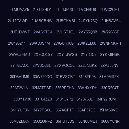
2TMUAAY5
2TOT3HO1
2TT1JPJ0
2TVCNBU8
2TWC2CET
2U1JCAWR
2UABCBNW
2UBGKVBI
2UFYK23Q
2UHBAVSU
2UT1DWVT
2VA5KTQ4
2VUSTJE1
2VY55Q8B
2W29565T
2W496244
2WADJS4M
2WGUIKKG
2WK2EL88
2WNPNKRH
2WV0ZHMD
2X7CQ1SY
2XYTJWGS
2Y7I1IC2
2YKK8NSK
2YT95AO1
2YV3O361
2YXVOCOL
2Z2JNBKZ
2ZAJL9NV
30D5VUM9
30W729OG
31BVSCBT
31L8FP95
31M0MR2X
32AT2VLN
32MATDBP
336RPFHA
33ANXYRH
33CR504T
33DY1V30
33T04ZZ0
3404O7P1
3478760D
34F92RUM
34HYUF3N
34Y7PBO1
357AGF1F
35AF37G3
35HVS0VG
35MJZMAN
35O1QNFZ
36HUTLDS
36NU8MEJ
36U7Y0NR