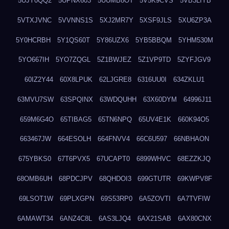
5UJY0QQ2
5UPNX603
5UUMB8OT
5V5K9CVS
5VB3LIYB
5VTXJVNC
5VVNNS1S
5XJ2MR7Y
5XSF9JLS
5XU6ZP3A
5Y0HCRBH
5Y1QS60T
5Y86UZX6
5YB5BBQM
5YHM530M
5YO667IH
5YO7ZQGL
5Z1BWJEZ
5Z1VP9TD
5ZYFJGV9
60IZ2Y44
60X8LPUK
62LJGRE8
6316UU0I
634ZKLU1
63MVU7SW
63SPQINX
63WDQUHH
63X60DYM
64996J11
659M6G4O
65TIBAG5
65TN6NPQ
65UV4E1K
660K94O5
663467JW
664ESOLH
664FNVV4
66C6U597
66NBHAON
675YBKS0
67T6PVX5
67UCAPT0
6899WHVC
68EZZKJQ
68OMB6UH
68PDCJPV
68QHDOI3
699GTUTR
69KWPV8F
69LSOT1W
69PLXGPN
69S53RP0
6A5ZOVTI
6A7TVFIW
6AMAWT34
6ANZ4C8L
6AS3LJQ4
6AX21SAB
6AX80CNX