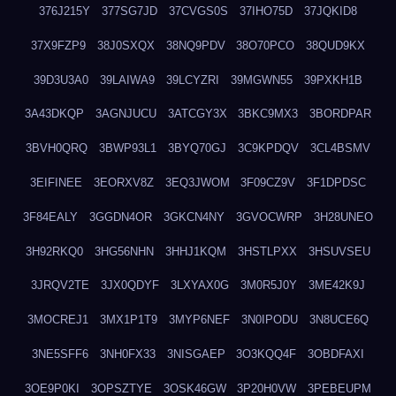
376J215Y
377SG7JD
37CVGS0S
37IHO75D
37JQKID8
37X9FZP9
38J0SXQX
38NQ9PDV
38O70PCO
38QUD9KX
39D3U3A0
39LAIWA9
39LCYZRI
39MGWN55
39PXKH1B
3A43DKQP
3AGNJUCU
3ATCGY3X
3BKC9MX3
3BORDPAR
3BVH0QRQ
3BWP93L1
3BYQ70GJ
3C9KPDQV
3CL4BSMV
3EIFINEE
3EORXV8Z
3EQ3JWOM
3F09CZ9V
3F1DPDSC
3F84EALY
3GGDN4OR
3GKCN4NY
3GVOCWRP
3H28UNEO
3H92RKQ0
3HG56NHN
3HHJ1KQM
3HSTLPXX
3HSUVSEU
3JRQV2TE
3JX0QDYF
3LXYAX0G
3M0R5J0Y
3ME42K9J
3MOCREJ1
3MX1P1T9
3MYP6NEF
3N0IPODU
3N8UCE6Q
3NE5SFF6
3NH0FX33
3NISGAEP
3O3KQQ4F
3OBDFAXI
3OE9P0KI
3OPSZTYE
3OSK46GW
3P20H0VW
3PEBEUPM