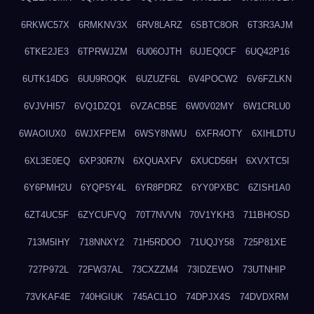
6RKWC57X
6RMKNV3X
6RV8LARZ
6SBTC8OR
6T3R3AJM
6TKE2JE3
6TPRWJZM
6U06OJTH
6UJEQ0CF
6UQ42P16
6UTK14DG
6UU9ROQK
6UZUZF6L
6V4POCW2
6V6FZLKN
6VJVHI57
6VQ1DZQ1
6VZACB5E
6W0V02MY
6W1CRLU0
6WAOIUX0
6WJXFPEM
6WSY8NWU
6XFR4OTY
6XIHLDTU
6XL3E0EQ
6XP30R7N
6XQUAXFV
6XUCD56H
6XVXTC5I
6Y6PMH2U
6YQP5Y4L
6YR8PDRZ
6YY0PXBC
6ZISH1A0
6ZT4UC5F
6ZYCUFVQ
70T7NVVN
70V1YKH3
711BHOSD
713M5IHY
718NNXY2
71H5RDOO
71UQJY58
725P81XE
727P972L
72FW37AL
73CXZZM4
73IDZEWO
73UTNHIP
73VKAF4E
740HGIUK
745ACL1O
74DPJX4S
74DVDXRM