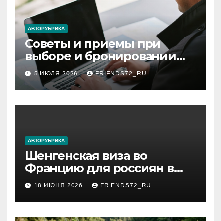
АВТОРУБРИКА
Советы и приемы при
выборе и бронировании
авиабилетов
5 ИЮЛЯ 2026
FRIENDS72_RU
АВТОРУБРИКА
Шенгенская виза во
Францию для россиян в
2026 году: сроки от 3 дней
18 ИЮНЯ 2026
FRIENDS72_RU
и список необходимых
документов