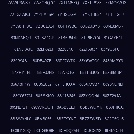
7WWR3W39
7WZCNQ7C
7X1TM5XQ
7XKFP983
7XMG6WJ3
7XT3ZWK3
7Y2HM15R
7YHSQGPE
7YKTB834
7YTLLGT7
7YW8HTW1
7ZUCLJ14
804ITWBC
80G20QY8
80M18M6R
80NDABQJ
80TBA1GP
81B6R5DR
81F9BZC4
81GAYE1F
81NLFAJC
82LF82LT
82Z0LK6F
82ZPA837
8379G3TC
839R94B1
83DE49ZB
83FF7WTK
83Y6WTO0
843AMPY3
84ZPYENJ
85BF0JNS
85NIO1GL
85YB83US
85Z8IMBR
866X8P4W
86U520L2
87HLHOXA
885XXWB7
8893NQNM
88C06Z7M
88SSKI00
88Y1B346
88ZYQON6
88ZZ29JA
895NL72T
89WVKQCH
8A6B5EEP
8BBJWQMN
8BJPIIGO
8BSWANL0
8BVB056I
8BZT9YKF
8BZZZWSD
8C2C6QL5
8C6H1X9Q
8CEG9O6P
8CFDQ2M4
8CUCG2I2
8D8ZOZI4