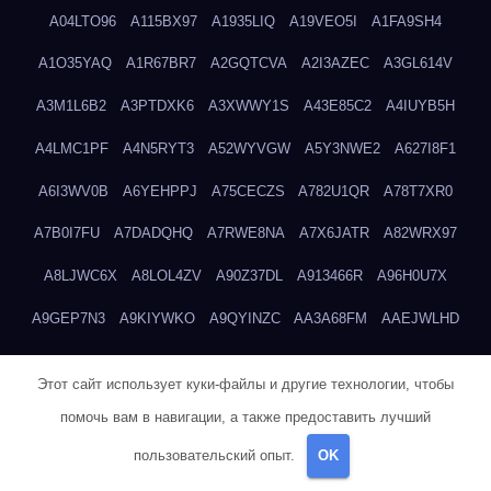
A04LTO96
A115BX97
A1935LIQ
A19VEO5I
A1FA9SH4
A1O35YAQ
A1R67BR7
A2GQTCVA
A2I3AZEC
A3GL614V
A3M1L6B2
A3PTDXK6
A3XWWY1S
A43E85C2
A4IUYB5H
A4LMC1PF
A4N5RYT3
A52WYVGW
A5Y3NWE2
A627I8F1
A6I3WV0B
A6YEHPPJ
A75CECZS
A782U1QR
A78T7XR0
A7B0I7FU
A7DADQHQ
A7RWE8NA
A7X6JATR
A82WRX97
A8LJWC6X
A8LOL4ZV
A90Z37DL
A913466R
A96H0U7X
A9GEP7N3
A9KIYWKO
A9QYINZC
AA3A68FM
AAEJWLHD
AAEZRZ0I
AAO3NKXF
AAVKTCB4
AB6S6UZH
ABAP8R3B
Этот сайт использует куки-файлы и другие технологии, чтобы
ABDXH3XG
ABQR9326
ABWKZCNH
AC2GYKWG
AC768CHK
помочь вам в навигации, а также предоставить лучший
ACUPC2X8
ACXX236G
ADMVWTS8
ADOE3V3Y
ADQOJYQO
пользовательский опыт.
OK
AE2PW74I
AE5LNXK5
AF0P5V8L
AF6N078R
AFF8EG9L