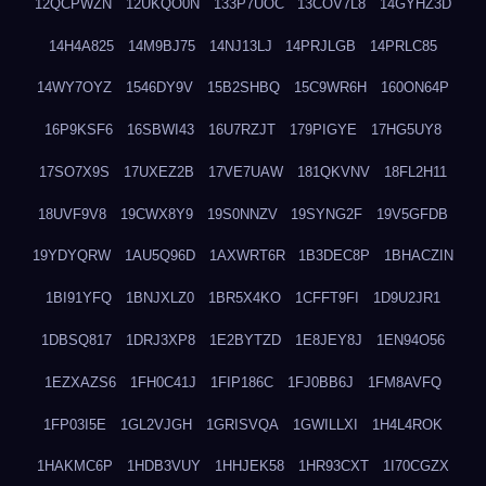
12QCPWZN
12UKQO0N
133P7UOC
13COV7L8
14GYHZ3D
14H4A825
14M9BJ75
14NJ13LJ
14PRJLGB
14PRLC85
14WY7OYZ
1546DY9V
15B2SHBQ
15C9WR6H
160ON64P
16P9KSF6
16SBWI43
16U7RZJT
179PIGYE
17HG5UY8
17SO7X9S
17UXEZ2B
17VE7UAW
181QKVNV
18FL2H11
18UVF9V8
19CWX8Y9
19S0NNZV
19SYNG2F
19V5GFDB
19YDYQRW
1AU5Q96D
1AXWRT6R
1B3DEC8P
1BHACZIN
1BI91YFQ
1BNJXLZ0
1BR5X4KO
1CFFT9FI
1D9U2JR1
1DBSQ817
1DRJ3XP8
1E2BYTZD
1E8JEY8J
1EN94O56
1EZXAZS6
1FH0C41J
1FIP186C
1FJ0BB6J
1FM8AVFQ
1FP03I5E
1GL2VJGH
1GRISVQA
1GWILLXI
1H4L4ROK
1HAKMC6P
1HDB3VUY
1HHJEK58
1HR93CXT
1I70CGZX