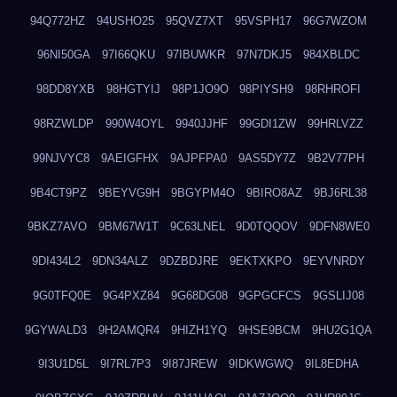
94Q772HZ
94USHO25
95QVZ7XT
95VSPH17
96G7WZOM
96NI50GA
97I66QKU
97IBUWKR
97N7DKJ5
984XBLDC
98DD8YXB
98HGTYIJ
98P1JO9O
98PIYSH9
98RHROFI
98RZWLDP
990W4OYL
9940JJHF
99GDI1ZW
99HRLVZZ
99NJVYC8
9AEIGFHX
9AJPFPA0
9AS5DY7Z
9B2V77PH
9B4CT9PZ
9BEYVG9H
9BGYPM4O
9BIRO8AZ
9BJ6RL38
9BKZ7AVO
9BM67W1T
9C63LNEL
9D0TQQOV
9DFN8WE0
9DI434L2
9DN34ALZ
9DZBDJRE
9EKTXKPO
9EYVNRDY
9G0TFQ0E
9G4PXZ84
9G68DG08
9GPGCFCS
9GSLIJ08
9GYWALD3
9H2AMQR4
9HIZH1YQ
9HSE9BCM
9HU2G1QA
9I3U1D5L
9I7RL7P3
9I87JREW
9IDKWGWQ
9IL8EDHA