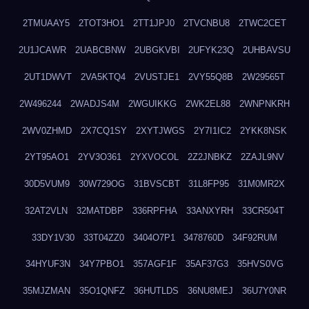
2TMUAAY5
2TOT3HO1
2TT1JPJ0
2TVCNBU8
2TWC2CET
2U1JCAWR
2UABCBNW
2UBGKVBI
2UFYK23Q
2UHBAVSU
2UT1DWVT
2VA5KTQ4
2VUSTJE1
2VY55Q8B
2W29565T
2W496244
2WADJS4M
2WGUIKKG
2WK2EL88
2WNPNKRH
2WV0ZHMD
2X7CQ1SY
2XYTJWGS
2Y7I1IC2
2YKK8NSK
2YT95AO1
2YV3O361
2YXVOCOL
2Z2JNBKZ
2ZAJL9NV
30D5VUM9
30W729OG
31BVSCBT
31L8FP95
31M0MR2X
32AT2VLN
32MATDBP
336RPFHA
33ANXYRH
33CR504T
33DY1V30
33T04ZZ0
3404O7P1
3478760D
34F92RUM
34HYUF3N
34Y7PBO1
357AGF1F
35AF37G3
35HVS0VG
35MJZMAN
35O1QNFZ
36HUTLDS
36NU8MEJ
36U7Y0NR