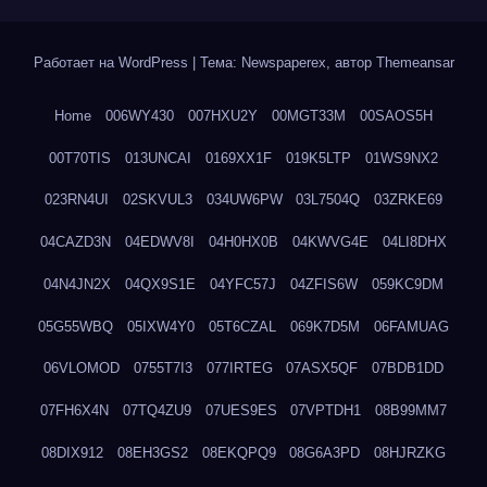
Работает на WordPress
|
Тема: Newspaperex, автор
Themeansar
Home
006WY430
007HXU2Y
00MGT33M
00SAOS5H
00T70TIS
013UNCAI
0169XX1F
019K5LTP
01WS9NX2
023RN4UI
02SKVUL3
034UW6PW
03L7504Q
03ZRKE69
04CAZD3N
04EDWV8I
04H0HX0B
04KWVG4E
04LI8DHX
04N4JN2X
04QX9S1E
04YFC57J
04ZFIS6W
059KC9DM
05G55WBQ
05IXW4Y0
05T6CZAL
069K7D5M
06FAMUAG
06VLOMOD
0755T7I3
077IRTEG
07ASX5QF
07BDB1DD
07FH6X4N
07TQ4ZU9
07UES9ES
07VPTDH1
08B99MM7
08DIX912
08EH3GS2
08EKQPQ9
08G6A3PD
08HJRZKG