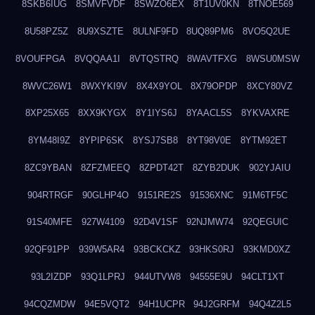
8SKB6IUG
8SMVFVDF
8SWZO6EX
8T1UV0KN
8TNOE569
8U58PZ5Z
8U9XSZTE
8ULNF9FD
8UQ89PM6
8VO5Q2UE
8VOUFPGA
8VQQAA1I
8VTQSTRQ
8WAVTFXG
8WSU0MSW
8WVC26W1
8WXYKI9V
8X4X9YOL
8X79OPDP
8XCY80VZ
8XP25X65
8XX9KYGX
8Y1IYS6J
8YAACL5S
8YKVAXRE
8YM48I9Z
8YPIP6SK
8YSJ7SB8
8YT98V0E
8YTM92ET
8ZC9YBAN
8ZFZMEEQ
8ZPDT42T
8ZYB2DUK
902YJAIU
904RTRGF
90GLHP4O
9151RE2S
91536XNC
91M6TF5C
91S40MFE
927W4109
92D4V1SF
92NJMW74
92QEGUIC
92QF91PP
939W5AR4
93BCKCKZ
93HKS0RJ
93KMD0XZ
93L2IZDP
93Q1LPRJ
944UTVW8
94555E9U
94CLT1XT
94CQZMDW
94E5VQT2
94H1UCPR
94J2GRFM
94Q4Z2L5