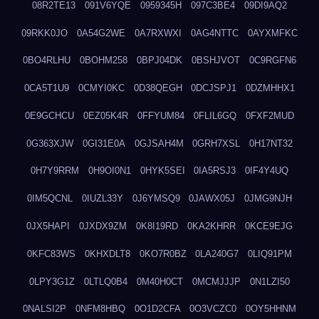
08R2TE13
091V6YQE
0959345H
097C3BE4
09DI9AQ2
09RKK0JO
0A54G2WE
0A7RXWXI
0AG4NTTC
0AYXMFKC
0BO4RLHU
0BOHM258
0BPJ04DK
0BSHJVOT
0C9RGFN6
0CA5T1U9
0CMYI0KC
0D38QEGH
0DCJSPJ1
0DZMHHX1
0E9GCHCU
0EZ05K4R
0FFYUM84
0FLIL6GQ
0FXF2MUD
0G363XJW
0GI31E0A
0GJSAH4M
0GRH7XSL
0H17NT32
0H7Y9RRM
0H9OI0N1
0HYK5SEI
0IA5RSJ3
0IF4Y4UQ
0IM5QCNL
0IUZL33Y
0J6YMSQ9
0JAWX05J
0JMG9NJH
0JX5HAPI
0JXDX9ZM
0K8I19RD
0KA2KHRR
0KCE9EJG
0KFC83WS
0KHXDLT8
0KO7R0BZ
0LA240G7
0LIQ91PM
0LPY3G1Z
0LTLQ0B4
0M40H0CT
0MCMJJJP
0N1LZI50
0NALSI2P
0NFM8HBQ
0O1D2CFA
0O3VCZC0
0OY5HHNM