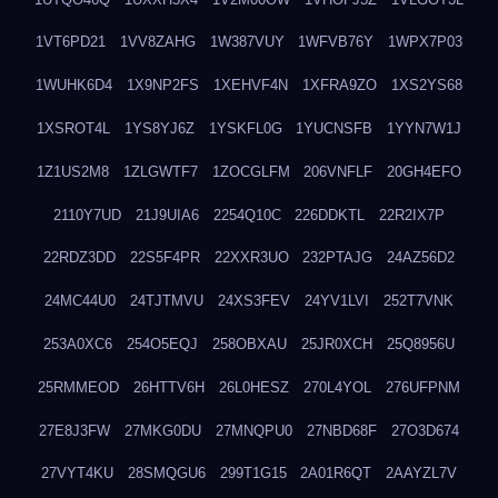
1VT6PD21
1VV8ZAHG
1W387VUY
1WFVB76Y
1WPX7P03
1WUHK6D4
1X9NP2FS
1XEHVF4N
1XFRA9ZO
1XS2YS68
1XSROT4L
1YS8YJ6Z
1YSKFL0G
1YUCNSFB
1YYN7W1J
1Z1US2M8
1ZLGWTF7
1ZOCGLFM
206VNFLF
20GH4EFO
2110Y7UD
21J9UIA6
2254Q10C
226DDKTL
22R2IX7P
22RDZ3DD
22S5F4PR
22XXR3UO
232PTAJG
24AZ56D2
24MC44U0
24TJTMVU
24XS3FEV
24YV1LVI
252T7VNK
253A0XC6
254O5EQJ
258OBXAU
25JR0XCH
25Q8956U
25RMMEOD
26HTTV6H
26L0HESZ
270L4YOL
276UFPNM
27E8J3FW
27MKG0DU
27MNQPU0
27NBD68F
27O3D674
27VYT4KU
28SMQGU6
299T1G15
2A01R6QT
2AAYZL7V