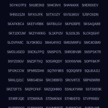
5GYKO7P3
5H18E5N3
5H4C8VII
5HANI4XK
5HER0XEV
5HNS21Z8
5IFXGJFK
5IITXOZY
5IVSLWGV
5J5FOXDN
5KAFKBC4
5KEFVRBK
5KFBILGV
5KP635PE
5KSAQAB8
5KT1DCUW
5KZYHXKG
5L1KPI2V
5L515L3S
5LCKQGH7
5LOVPA8C
5LY0K9GU
5M4U4YA3
5M8JMWFU
5MC4C6M0
5MOLUGED
5NCKLFPQ
5NI5PO7L
5NROBV9R
5NSPSK7R
5NYZ03GV
5NZ2F7XQ
5OGIRQDY
5OIXNVW6
5OPF8A7F
5PI2KCCW
5PMRZDAK
5Q7NY9BS
5QDQI5F8
5QL8UU2J
5RALQ21C
5RBG4E64
5RCDBBFD
5ROV8T2I
5RP6DWR8
5RZ72FTS
5RZPCFKF
5RZQDHMO
5SNLKYWW
5ST3XE0K
5T4RFJQE
5TDWI9U5
5TDWKNIX
5THBIEFD
5TVPRN5V