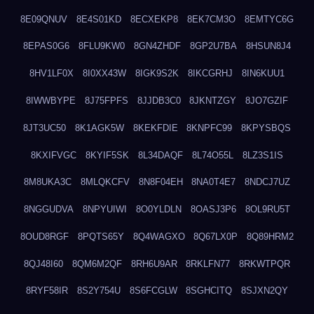
8E09QNUV
8E4S01KD
8ECXEKP8
8EK7CM3O
8EMTYC6G
8EPAS0G6
8FLU9KW0
8GN4ZHDF
8GP2U7BA
8HSUN8J4
8HV1LF0X
8I0XX43W
8IGK9S2K
8IKCGRHJ
8IN6KUU1
8IWWBYPE
8J75FPFS
8JJDB3C0
8JKNTZGY
8JO7GZIF
8JT3UC50
8K1AGK5W
8KEKFDIE
8KNPFC99
8KPYSBQS
8KXIFVGC
8KYIF5SK
8L34DAQF
8L74O55L
8LZ3S1IS
8M8UKA3C
8MLQKCFV
8N8F04EH
8NA0T4E7
8NDCJ7UZ
8NGGUDVA
8NPYUIWI
8O0YLDLN
8OASJ3P6
8OL9RU5T
8OUD8RGF
8PQTS65Y
8Q4WAGXO
8Q67LX0P
8Q89HRM2
8QJ48I60
8QM6M2QF
8RH6U9AR
8RKLFN77
8RKWTPQR
8RYF58IR
8S2Y754U
8S6FCGLW
8SGHCITQ
8SJXN2QY