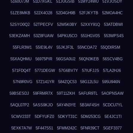
5160U7JM
51D7XGKL
51JUGSIB
51MY24WU
51VJOSDY
51ZE8MKB
522X4O28
52D4GH9B
52FJKYTB
52MOA4HC
52SYO0Q2
52TPECFV
52W5K0BY
52XXY91Q
53ATDBWI
53EKZAMH
53Z8FUAW
54PKU5CO
551HGV0S
553WPS4S
55FLR3W1
55IE9L4V
55JKJF3L
55NCOA72
55QDIRSM
55XAQHMU
56975PIR
56GSA0U2
56QN3KEB
56SCV4BG
571FDQ4T
5771DEGW
57G6BV7Y
57IUFJJS
57LA2HJ6
57N9R0VG
57Z141YR
584ZQC53
58G12L5U
595U946N
59BSESDJ
59FRMR7X
59T11ZKH
5AFUR9TL
5AOPNSAW
5AQL07P2
5ASS9KJO
5AY4N3YE
5B3AF4SH
5CDCU7YL
5CWV233T
5DFYUFZ0
5DKYT31C
5DM253CG
5E4JC1TI
5EXK7A7W
5F447S51
5FMM242C
5FNR39CT
5GEF3377