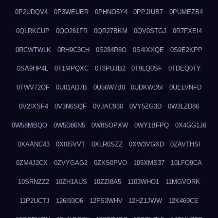
0P2UDQV4
0P3WEUER
0PHNO5Y4
0PPJIUB7
0PUMEZB4
0QLRKCUP
0QO261FR
0QR27BKM
0QV0STGJ
0R7FXEI4
0RCWTWLK
0RH9C3CH
0S284R8O
0S4IXXQE
0S9E2KPP
0SA9HP4L
0T1MPQXC
0T8PUJB2
0T9LQ0SF
0TDEQ0TY
0TWV72OF
0U01AD7B
0U56W7B0
0UDKWD5I
0UELVNFD
0V2IXSF4
0V3N6SQF
0VJAC930
0VY5ZG3D
0W3LZD86
0W58MBQO
0W5D86N5
0W8SOPXW
0WY1BFPQ
0X4GG1J6
0XAANC43
0XI05VVT
0XLR0SZZ
0XW3VGXD
0ZAVTHSI
0ZM4J2CX
0ZVYGAG2
0ZXS0PVO
105XMS37
10LFO9CA
10SRNZZ2
10ZH1AUS
10ZZI8A5
1103WHO1
11MGVORK
11P2UCTJ
126I93O6
12FS3WHV
12HZ1JWW
12K469CE