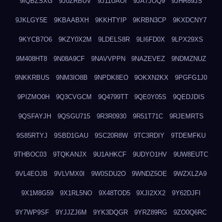
9IQBZSXG
9J0ZRBUV
9J11UAOI
9JA7JOQ9
9JHR89JS
9JKLGY5E
9KBAABXH
9KKHTYIP
9KRBN3CP
9KXDCNY7
9KYCB7O6
9KZY0X2M
9LDELS8R
9LI6FD0X
9LPX29XS
9M408HT8
9N08A9CF
9NAVVPPN
9NAZEVEZ
9NDMZNUZ
9NKKRBUS
9NM3IO8B
9NPDK8EO
9OKXN2KX
9PGFG1J0
9PIZMO0H
9Q3CVGCM
9Q4799TT
9QE0Y05S
9QEDJDIS
9QSFAYJH
9QSGU715
9R3R0930
9R51T71C
9RJEMRTS
9S85RTYJ
9SBD1GAU
9SC20R8W
9TC3RDIY
9TDEMFKU
9THBOC03
9TQKANJX
9U1AHKCF
9UDYO1HV
9UW8EUTC
9VL4EOJB
9VLVMX0I
9W0SDU2O
9WNDZ5OE
9WZXLZA9
9X1M8G59
9X1RL5NO
9X48TOD5
9XJI2XX2
9Y62DJFI
9Y7WP9SF
9YJJZJ6M
9YK3DQGR
9YRZ89RG
9ZO0Q6RC