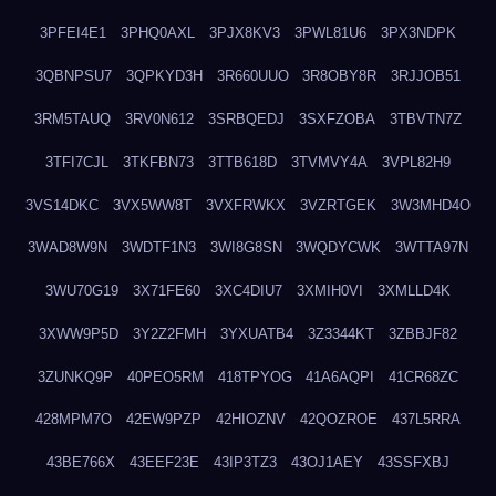
3PFEI4E1
3PHQ0AXL
3PJX8KV3
3PWL81U6
3PX3NDPK
3QBNPSU7
3QPKYD3H
3R660UUO
3R8OBY8R
3RJJOB51
3RM5TAUQ
3RV0N612
3SRBQEDJ
3SXFZOBA
3TBVTN7Z
3TFI7CJL
3TKFBN73
3TTB618D
3TVMVY4A
3VPL82H9
3VS14DKC
3VX5WW8T
3VXFRWKX
3VZRTGEK
3W3MHD4O
3WAD8W9N
3WDTF1N3
3WI8G8SN
3WQDYCWK
3WTTA97N
3WU70G19
3X71FE60
3XC4DIU7
3XMIH0VI
3XMLLD4K
3XWW9P5D
3Y2Z2FMH
3YXUATB4
3Z3344KT
3ZBBJF82
3ZUNKQ9P
40PEO5RM
418TPYOG
41A6AQPI
41CR68ZC
428MPM7O
42EW9PZP
42HIOZNV
42QOZROE
437L5RRA
43BE766X
43EEF23E
43IP3TZ3
43OJ1AEY
43SSFXBJ