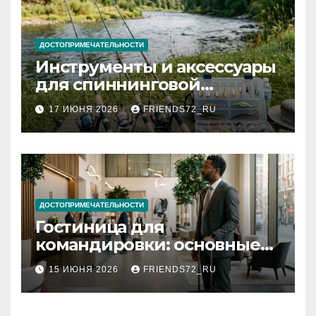
ДОСТОПРИМЕЧАТЕЛЬНОСТИ
Инструменты и аксессуары
для спиннинговой
рыбалки: назначение и
17 ИЮНЯ 2026
FRIENDS72_RU
типы
ДОСТОПРИМЕЧАТЕЛЬНОСТИ
Гостиница для
командировки: основные
критерии выбора
15 ИЮНЯ 2026
FRIENDS72_RU