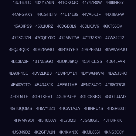
43U16JLC
43XY7A9N
441OKOJO
4474ZR0W
4489NF37
44AFGVXY
44CGH1H9
44E14L85
44VA5KJF
44XI8AFW
45A3IPS9
4601IURZ
46DGB3L9
46DLKJV6
46KT56QV
4728GJZN
47CQFY0O
47JMVITW
47TRZS70
47W8J2J2
48QJBQ0X
49MZ8W4O
49R1GYE9
49SPF3MJ
49WWVPJU
4B13IA3F
4B1N5SGO
4BOKJ6KQ
4C9HCESS
4D64LFAR
4D90P4CC
4DV2LKB3
4DWPQY14
4DYW6NWM
4DZ5J3RQ
4E402GTO
4E4R43JK
4EE6J1ME
4ENC34CO
4F88GRG8
4FDT5ITF
4GHTKFV1
4GJRPJFP
4GLC8SBG
4GOTUJAD
4GTUQOMS
4H5VY3Z1
4HCW1AJA
4HINPU4S
4HSR603T
4HVMV9QI
4I5H850W
4IL73M3I
4JGM8GIJ
4JH8IPKK
4JS349D2
4K2GFW1N
4K4KVN36
4KML855I
4KNS3G0Y