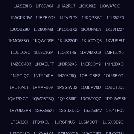
1IASZ8H3
1IF86W04
1IHA2RU7
1IOKJ9IZ
1IOWA7OG
1IWGPKRW
1JEZBYO7
1JFVZL7X
1JKQPSW2
1JL35ZZ0
1JUOBZ9U
1JZ9UNM8
1K1OOBX2
1KJONM1Y
1KJVH227
1KMG68BO
1KQW0D9E
1KUB22OP
1KUC7YQ5
1KVUSEU1
1L0EECVC
1L92C1GM
1LO2KT45
1LVWMXC9
1MF16JX6
1MZGQ4D3
1N3AELFF
1N3R82X5
1NERJOY9
1NIN2DXO
1NIPGIQG
1NTYF4RH
1NZ06F8Q
1OELGBE2
1OUI6BYG
1PET0A5T
1PMAFB0V
1PSGIWB2
1Q3BPV0D
1QBCT8D3
1QMT9XGT
1QWO8TSQ
1QYKS8IF
1RCW99QZ
1RDUWSSK
1RYOMZPR
1SFXG5XT
1SSBXDLO
1SZ258AV
1T04TFO9
1T3A32QI
1TQ4XCLI
1URGFNU5
1USMDQTI
1USXOD9C
1UTQO46Q
1UXXH5X4
1V2M00OW
1VHOFJ5Z
1VLGOT3L