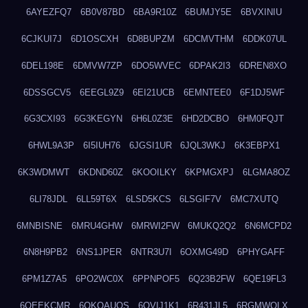
6AYEZFQ7
6B0V87BD
6BA9R10Z
6BUMJY5E
6BVXINIU
6CJKUI7J
6D1OSCXH
6D8BUPZM
6DCMVTHM
6DDK07UL
6DEL198E
6DMVW7ZP
6DO5WVEC
6DPAK2I3
6DREN8XO
6DSSGCV5
6EEGL9Z9
6EI21UCB
6EMNTEE0
6F1DJ5WF
6G3CXI93
6G3KEGYN
6H6L0Z3E
6HD2DCBO
6HM0FQJT
6HWL9A3P
6I5IUH76
6JGSI1UR
6JQL3WKJ
6K3EBPX1
6K3WDMWT
6KDND60Z
6KOOILKY
6KPMGXPJ
6LGMA8OZ
6LI78JDL
6LL59T6X
6LSD5KCS
6LSGIF7V
6MC7XUTQ
6MNBISNE
6MRU4GHW
6MRWI2FW
6MUKQ2Q2
6N6MCPD2
6N8H9PB2
6NS1JPER
6NTR3U7I
6OXMG49D
6PHYGAFF
6PM1Z7A5
6PO2WC0X
6PPNPOF5
6Q23B2FW
6QE19FL3
6QEEKCMR
6QKOAUOS
6QVIJ1K1
6R431JL5
6RGMWOLX