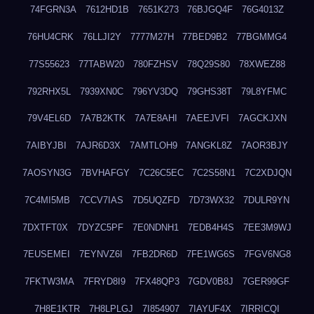
74FGRN3A
7612HD1B
7651K273
76BJGQ4F
76G4013Z
76HU4CRK
76LLJI2Y
7777M27H
77BED9B2
77BGMMG4
77S55623
77TABW20
780FZHSV
78Q29S80
78XWEZ88
792RHX5L
7939XN0C
796YV3DQ
79GHS38T
79L8YFMC
79V4EL6D
7A7B2KTK
7A7E8AHI
7AEEJVFI
7AGCKJXN
7AIBYJBI
7AJR6D3X
7AMTLOH9
7ANGKL8Z
7AOR3BJY
7AOSYN3G
7BVHAFGY
7C26C5EC
7C2S58N1
7C2XDJQN
7C4MI5MB
7CCV7IAS
7D5UQZFD
7D73WX32
7DULR9YN
7DXTFT0X
7DYZC5PF
7E0NDNH1
7EDB4H4S
7EE3M9WJ
7EUSEMEI
7EYNVZ6I
7FB2DR6D
7FE1WG6S
7FGV6NG8
7FKTW3MA
7FRYD8I9
7FX48QP3
7GDV0B8J
7GER99GF
7H8E1KTR
7H8LPLGJ
7I854907
7IAYUF4X
7IRRICQI