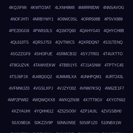
4KQJIFMI
4KWTO3AT
4LXNH9M8
4M8RR8DW
4NNSAVOG
4NOFJHTI
4NRBYMY1
4O9WC0SL
4ORR508B
4P5VX889
4PE2DGG9
4PW810LS
4Q1M7Q60
4QAHYG43
4QHYCH8B
4QL610TS
4QRSJ753
4QVTMIC5
4QXRDQN7
4S31TENQ
4SGZZGF9
4SHI3FUE
4SRMCB32
4SYJTR01
4T4UXTTO
4T8GUZVK
4TAWVEKW
4TBBI1Y5
4TJ1ASNW
4TPTYC45
4TSJ6PJX
4U48QGQ2
4UMM8LXA
4UNHPQM1
4URT243L
4VFMWJZ0
4VGSLXPJ
4VJZYO02
4VNW7KSQ
4W6ZE1F7
4WP2PW82
4WQWQXX8
4WXQZN38
4X7TT8GV
4XYOT662
4XZYAUHI
4YQHH612
4Z52SO0V
4ZP14UIL
4ZVGSBH0
50JO9B1K
50KZ2V9P
50NNJN5E
50S8F1Z0
510NBX1W