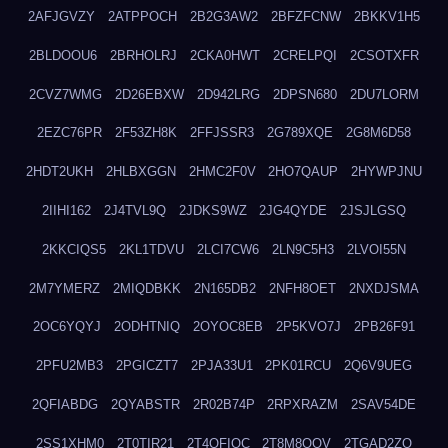
2AFJGVZY
2ATPPOCH
2B2G3AW2
2BFZFCNW
2BKKV1H5
2BLDOOU6
2BRHOLRJ
2CKA0HWT
2CRELPQI
2CSOTXFR
2CVZ7WMG
2D26EBXW
2D942LRG
2DPSN680
2DU7LORM
2EZC76PR
2F53ZH8K
2FFJSSR3
2G789XQE
2G8M6D58
2HDT2UKH
2HLBXGGN
2HMC2F0V
2HO7QAUP
2HYWPJNU
2IIHI162
2J4TVL9Q
2JDKS9WZ
2JG4QYDE
2JSJLGSQ
2KKCIQS5
2KL1TDVU
2LCI7CW6
2LN9C5H3
2LVOI55N
2M7YMERZ
2MIQDBKK
2N165DB2
2NFH8OET
2NXDJSMA
2OC6YQYJ
2ODHTNIQ
2OYOC8EB
2P5KVO7J
2PB26F91
2PFU2MB3
2PGICZT7
2PJA33U1
2PK01RCU
2Q6V9UEG
2QFIABDG
2QYABSTR
2R02B74P
2RPXRAZM
2SAV54DE
2SS1XHM0
2T0TIR21
2T4QFIOC
2T8M8OOV
2TGAD2ZO