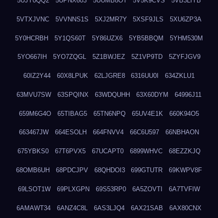
5UJY0QQ2
5UPNX603
5UUMB8OT
5V5K9CVS
5VB3LIYB
5VTXJVNC
5VVNNS1S
5XJ2MR7Y
5XSF9JLS
5XU6ZP3A
5Y0HCRBH
5Y1QS60T
5Y86UZX6
5YB5BBQM
5YHM530M
5YO667IH
5YO7ZQGL
5Z1BWJEZ
5Z1VP9TD
5ZYFJGV9
60IZ2Y44
60X8LPUK
62LJGRE8
6316UU0I
634ZKLU1
63MVU7SW
63SPQINX
63WDQUHH
63X60DYM
64996J11
659M6G4O
65TIBAG5
65TN6NPQ
65UV4E1K
660K94O5
663467JW
664ESOLH
664FNVV4
66C6U597
66NBHAON
675YBKS0
67T6PVX5
67UCAPT0
6899WHVC
68EZZKJQ
68OMB6UH
68PDCJPV
68QHDOI3
699GTUTR
69KWPV8F
69LSOT1W
69PLXGPN
69S53RP0
6A5ZOVTI
6A7TVFIW
6AMAWT34
6ANZ4C8L
6AS3LJQ4
6AX21SAB
6AX80CNX