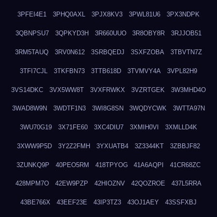
3PFEI4E1
3PHQ0AXL
3PJX8KV3
3PWL81U6
3PX3NDPK
3QBNPSU7
3QPKYD3H
3R660UUO
3R8OBY8R
3RJJOB51
3RM5TAUQ
3RV0N612
3SRBQEDJ
3SXFZOBA
3TBVTN7Z
3TFI7CJL
3TKFBN73
3TTB618D
3TVMVY4A
3VPL82H9
3VS14DKC
3VX5WW8T
3VXFRWKX
3VZRTGEK
3W3MHD4O
3WAD8W9N
3WDTF1N3
3WI8G8SN
3WQDYCWK
3WTTA97N
3WU70G19
3X71FE60
3XC4DIU7
3XMIH0VI
3XMLLD4K
3XWW9P5D
3Y2Z2FMH
3YXUATB4
3Z3344KT
3ZBBJF82
3ZUNKQ9P
40PEO5RM
418TPYOG
41A6AQPI
41CR68ZC
428MPM7O
42EW9PZP
42HIOZNV
42QOZROE
437L5RRA
43BE766X
43EEF23E
43IP3TZ3
43OJ1AEY
43SSFXBJ