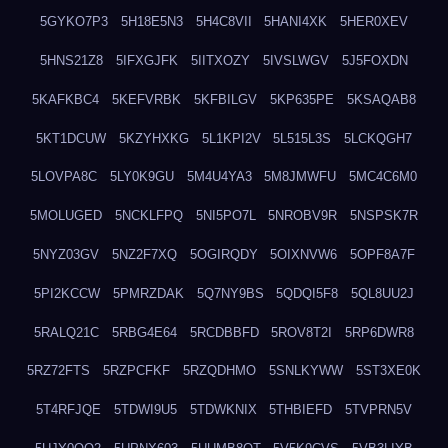
5GYKO7P3
5H18E5N3
5H4C8VII
5HANI4XK
5HER0XEV
5HNS21Z8
5IFXGJFK
5IITXOZY
5IVSLWGV
5J5FOXDN
5KAFKBC4
5KEFVRBK
5KFBILGV
5KP635PE
5KSAQAB8
5KT1DCUW
5KZYHXKG
5L1KPI2V
5L515L3S
5LCKQGH7
5LOVPA8C
5LY0K9GU
5M4U4YA3
5M8JMWFU
5MC4C6M0
5MOLUGED
5NCKLFPQ
5NI5PO7L
5NROBV9R
5NSPSK7R
5NYZ03GV
5NZ2F7XQ
5OGIRQDY
5OIXNVW6
5OPF8A7F
5PI2KCCW
5PMRZDAK
5Q7NY9BS
5QDQI5F8
5QL8UU2J
5RALQ21C
5RBG4E64
5RCDBBFD
5ROV8T2I
5RP6DWR8
5RZ72FTS
5RZPCFKF
5RZQDHMO
5SNLKYWW
5ST3XE0K
5T4RFJQE
5TDWI9U5
5TDWKNIX
5THBIEFD
5TVPRN5V