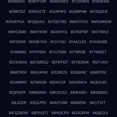
8SKB6IUG
8SMVFVDF
8SWZO6EX
8T1UV0KN
8TNOE569
8U58PZ5Z
8U9XSZTE
8ULNF9FD
8UQ89PM6
8VO5Q2UE
8VOUFPGA
8VQQAA1I
8VTQSTRQ
8WAVTFXG
8WSU0MSW
8WVC26W1
8WXYKI9V
8X4X9YOL
8X79OPDP
8XCY80VZ
8XP25X65
8XX9KYGX
8Y1IYS6J
8YAACL5S
8YKVAXRE
8YM48I9Z
8YPIP6SK
8YSJ7SB8
8YT98V0E
8YTM92ET
8ZC9YBAN
8ZFZMEEQ
8ZPDT42T
8ZYB2DUK
902YJAIU
904RTRGF
90GLHP4O
9151RE2S
91536XNC
91M6TF5C
91S40MFE
927W4109
92D4V1SF
92NJMW74
92QEGUIC
92QF91PP
939W5AR4
93BCKCKZ
93HKS0RJ
93KMD0XZ
93L2IZDP
93Q1LPRJ
944UTVW8
94555E9U
94CLT1XT
94CQZMDW
94E5VQT2
94H1UCPR
94J2GRFM
94Q4Z2L5