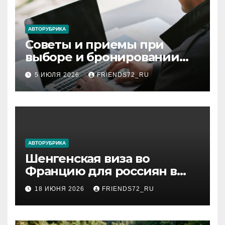
АВТОРУБРИКА
Советы и приемы при
выборе и бронировании
авиабилетов
5 ИЮЛЯ 2026
FRIENDS72_RU
АВТОРУБРИКА
Шенгенская виза во
Францию для россиян в
2026 году: сроки от 3 дней
18 ИЮНЯ 2026
FRIENDS72_RU
и список необходимых
документов