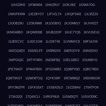
1IASZ8H3
1IF86W04
1IHA2RU7
1IOKJ9IZ
1IOWA7OG
1IWGPKRW
1JEZBYO7
1JFVZL7X
1JKQPSW2
1JL35ZZ0
1JUOBZ9U
1JZ9UNM8
1K1OOBX2
1KJONM1Y
1KJVH227
1KMG68BO
1KQW0D9E
1KUB22OP
1KUC7YQ5
1KVUSEU1
1L0EECVC
1L92C1GM
1LO2KT45
1LVWMXC9
1MF16JX6
1MZGQ4D3
1N3AELFF
1N3R82X5
1NERJOY9
1NIN2DXO
1NIPGIQG
1NTYF4RH
1NZ06F8Q
1OELGBE2
1OUI6BYG
1PET0A5T
1PMAFB0V
1PSGIWB2
1Q3BPV0D
1QBCT8D3
1QMT9XGT
1QWO8TSQ
1QYKS8IF
1RCW99QZ
1RDUWSSK
1RYOMZPR
1SFXG5XT
1SSBXDLO
1SZ258AV
1T04TFO9
1T3A32QI
1TQ4XCLI
1URGFNU5
1USMDQTI
1USXOD9C
1UTQO46Q
1UXXH5X4
1V2M00OW
1VHOFJ5Z
1VLGOT3L