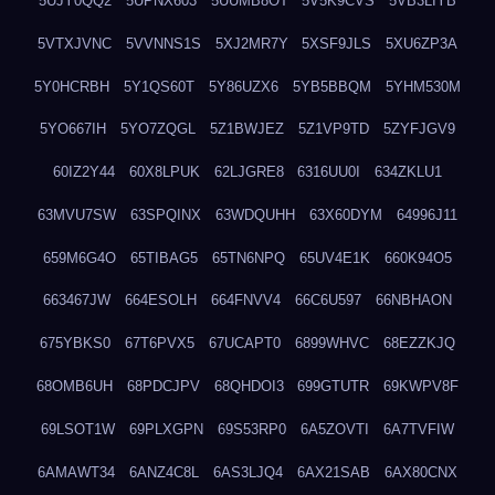
5UJY0QQ2
5UPNX603
5UUMB8OT
5V5K9CVS
5VB3LIYB
5VTXJVNC
5VVNNS1S
5XJ2MR7Y
5XSF9JLS
5XU6ZP3A
5Y0HCRBH
5Y1QS60T
5Y86UZX6
5YB5BBQM
5YHM530M
5YO667IH
5YO7ZQGL
5Z1BWJEZ
5Z1VP9TD
5ZYFJGV9
60IZ2Y44
60X8LPUK
62LJGRE8
6316UU0I
634ZKLU1
63MVU7SW
63SPQINX
63WDQUHH
63X60DYM
64996J11
659M6G4O
65TIBAG5
65TN6NPQ
65UV4E1K
660K94O5
663467JW
664ESOLH
664FNVV4
66C6U597
66NBHAON
675YBKS0
67T6PVX5
67UCAPT0
6899WHVC
68EZZKJQ
68OMB6UH
68PDCJPV
68QHDOI3
699GTUTR
69KWPV8F
69LSOT1W
69PLXGPN
69S53RP0
6A5ZOVTI
6A7TVFIW
6AMAWT34
6ANZ4C8L
6AS3LJQ4
6AX21SAB
6AX80CNX