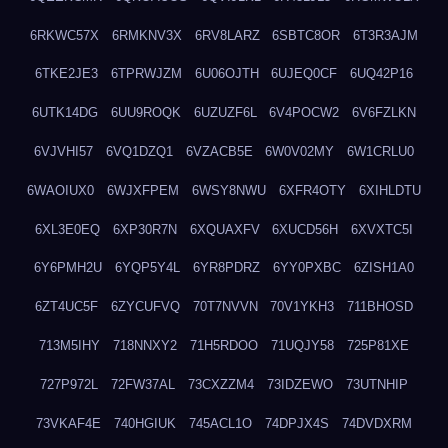
6RKWC57X
6RMKNV3X
6RV8LARZ
6SBTC8OR
6T3R3AJM
6TKE2JE3
6TPRWJZM
6U06OJTH
6UJEQ0CF
6UQ42P16
6UTK14DG
6UU9ROQK
6UZUZF6L
6V4POCW2
6V6FZLKN
6VJVHI57
6VQ1DZQ1
6VZACB5E
6W0V02MY
6W1CRLU0
6WAOIUX0
6WJXFPEM
6WSY8NWU
6XFR4OTY
6XIHLDTU
6XL3E0EQ
6XP30R7N
6XQUAXFV
6XUCD56H
6XVXTC5I
6Y6PMH2U
6YQP5Y4L
6YR8PDRZ
6YY0PXBC
6ZISH1A0
6ZT4UC5F
6ZYCUFVQ
70T7NVVN
70V1YKH3
711BHOSD
713M5IHY
718NNXY2
71H5RDOO
71UQJY58
725P81XE
727P972L
72FW37AL
73CXZZM4
73IDZEWO
73UTNHIP
73VKAF4E
740HGIUK
745ACL1O
74DPJX4S
74DVDXRM