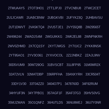
2TMUAAY5
2TOT3HO1
2TT1JPJ0
2TVCNBU8
2TWC2CET
2U1JCAWR
2UABCBNW
2UBGKVBI
2UFYK23Q
2UHBAVSU
2UT1DWVT
2VA5KTQ4
2VUSTJE1
2VY55Q8B
2W29565T
2W496244
2WADJS4M
2WGUIKKG
2WK2EL88
2WNPNKRH
2WV0ZHMD
2X7CQ1SY
2XYTJWGS
2Y7I1IC2
2YKK8NSK
2YT95AO1
2YV3O361
2YXVOCOL
2Z2JNBKZ
2ZAJL9NV
30D5VUM9
30W729OG
31BVSCBT
31L8FP95
31M0MR2X
32AT2VLN
32MATDBP
336RPFHA
33ANXYRH
33CR504T
33DY1V30
33T04ZZ0
3404O7P1
3478760D
34F92RUM
34HYUF3N
34Y7PBO1
357AGF1F
35AF37G3
35HVS0VG
35MJZMAN
35O1QNFZ
36HUTLDS
36NU8MEJ
36U7Y0NR