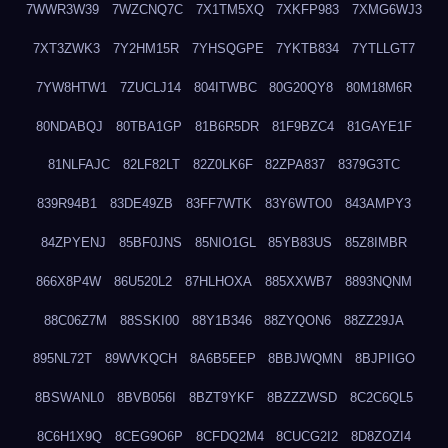
7WWR3W39
7WZCNQ7C
7X1TM5XQ
7XKFP983
7XMG6WJ3
7XT3ZWK3
7Y2HM15R
7YHSQGPE
7YKTB834
7YTLLGT7
7YW8HTW1
7ZUCLJ14
804ITWBC
80G20QY8
80M18M6R
80NDABQJ
80TBA1GP
81B6R5DR
81F9BZC4
81GAYE1F
81NLFAJC
82LF82LT
82Z0LK6F
82ZPA837
8379G3TC
839R94B1
83DE49ZB
83FF7WTK
83Y6WTO0
843AMPY3
84ZPYENJ
85BF0JNS
85NIO1GL
85YB83US
85Z8IMBR
866X8P4W
86U520L2
87HLHOXA
885XXWB7
8893NQNM
88C06Z7M
88SSKI00
88Y1B346
88ZYQON6
88ZZ29JA
895NL72T
89WVKQCH
8A6B5EEP
8BBJWQMN
8BJPIIGO
8BSWANL0
8BVB056I
8BZT9YKF
8BZZZWSD
8C2C6QL5
8C6H1X9Q
8CEG9O6P
8CFDQ2M4
8CUCG2I2
8D8ZOZI4