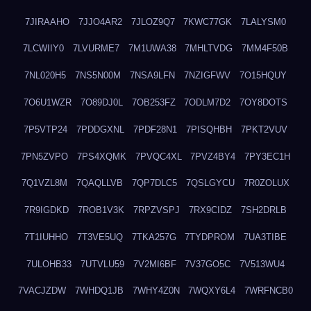
7JIRAAHO
7JJO4AR2
7JLOZ9Q7
7KWC77GK
7LALYSM0
7LCWIIY0
7LVURME7
7M1UWA38
7MHLTVDG
7MM4F50B
7NL020H5
7NS5N00M
7NSA9LFN
7NZIGFWV
7O15HQUY
7O6U1WZR
7O89DJ0L
7OB253FZ
7ODLM7D2
7OY8DOTS
7P5VTP24
7PDDGXNL
7PDF28N1
7PISQHBH
7PKT2VUV
7PN5ZVPO
7PS4XQMK
7PVQC4XL
7PVZ4BY4
7PY3EC1H
7Q1VZL8M
7QAQLLVB
7QP7DLC5
7QSLGYCU
7R0ZOLUX
7R9IGDKD
7ROB1V3K
7RPZVSPJ
7RX9CIDZ
7SH2DRLB
7T1IUHHO
7T3VE5UQ
7TKA257G
7TYDPROM
7UA3TIBE
7ULOHB33
7UTVLU59
7V2MI6BF
7V37GO5C
7V513WU4
7VACJZDW
7WHDQ1JB
7WHY4Z0N
7WQXY6L4
7WRFNCB0