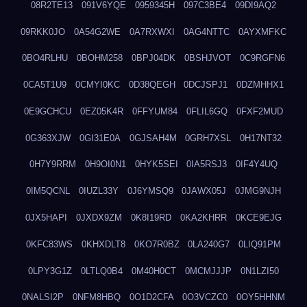
08R2TE13
091V6YQE
0959345H
097C3BE4
09DI9AQ2
09RKK0JO
0A54G2WE
0A7RXWXI
0AG4NTTC
0AYXMFKC
0BO4RLHU
0BOHM258
0BPJ04DK
0BSHJVOT
0C9RGFN6
0CA5T1U9
0CMYI0KC
0D38QEGH
0DCJSPJ1
0DZMHHX1
0E9GCHCU
0EZ05K4R
0FFYUM84
0FLIL6GQ
0FXF2MUD
0G363XJW
0GI31E0A
0GJSAH4M
0GRH7XSL
0H17NT32
0H7Y9RRM
0H9OI0N1
0HYK5SEI
0IA5RSJ3
0IF4Y4UQ
0IM5QCNL
0IUZL33Y
0J6YMSQ9
0JAWX05J
0JMG9NJH
0JX5HAPI
0JXDX9ZM
0K8I19RD
0KA2KHRR
0KCE9EJG
0KFC83WS
0KHXDLT8
0KO7R0BZ
0LA240G7
0LIQ91PM
0LPY3G1Z
0LTLQ0B4
0M40H0CT
0MCMJJJP
0N1LZI50
0NALSI2P
0NFM8HBQ
0O1D2CFA
0O3VCZC0
0OY5HHNM