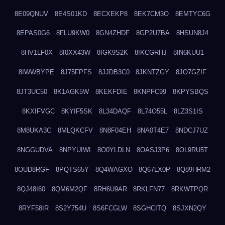
8E09QNUV
8E4S01KD
8ECXEKP8
8EK7CM3O
8EMTYC6G
8EPAS0G6
8FLU9KW0
8GN4ZHDF
8GP2U7BA
8HSUN8J4
8HV1LF0X
8I0XX43W
8IGK9S2K
8IKCGRHJ
8IN6KUU1
8IWWBYPE
8J75FPFS
8JJDB3C0
8JKNTZGY
8JO7GZIF
8JT3UC50
8K1AGK5W
8KEKFDIE
8KNPFC99
8KPYSBQS
8KXIFVGC
8KYIF5SK
8L34DAQF
8L74O55L
8LZ3S1IS
8M8UKA3C
8MLQKCFV
8N8F04EH
8NA0T4E7
8NDCJ7UZ
8NGGUDVA
8NPYUIWI
8O0YLDLN
8OASJ3P6
8OL9RU5T
8OUD8RGF
8PQTS65Y
8Q4WAGXO
8Q67LX0P
8Q89HRM2
8QJ48I60
8QM6M2QF
8RH6U9AR
8RKLFN77
8RKWTPQR
8RYF58IR
8S2Y754U
8S6FCGLW
8SGHCITQ
8SJXN2QY