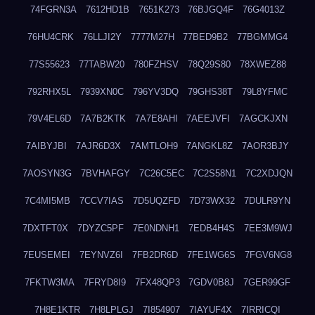
74FGRN3A
7612HD1B
7651K273
76BJGQ4F
76G4013Z
76HU4CRK
76LLJI2Y
7777M27H
77BED9B2
77BGMMG4
77S55623
77TABW20
780FZHSV
78Q29S80
78XWEZ88
792RHX5L
7939XN0C
796YV3DQ
79GHS38T
79L8YFMC
79V4EL6D
7A7B2KTK
7A7E8AHI
7AEEJVFI
7AGCKJXN
7AIBYJBI
7AJR6D3X
7AMTLOH9
7ANGKL8Z
7AOR3BJY
7AOSYN3G
7BVHAFGY
7C26C5EC
7C2S58N1
7C2XDJQN
7C4MI5MB
7CCV7IAS
7D5UQZFD
7D73WX32
7DULR9YN
7DXTFT0X
7DYZC5PF
7E0NDNH1
7EDB4H4S
7EE3M9WJ
7EUSEMEI
7EYNVZ6I
7FB2DR6D
7FE1WG6S
7FGV6NG8
7FKTW3MA
7FRYD8I9
7FX48QP3
7GDV0B8J
7GER99GF
7H8E1KTR
7H8LPLGJ
7I854907
7IAYUF4X
7IRRICQI