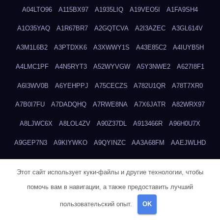
A04LTO96
A115BX97
A1935LIQ
A19VEO5I
A1FA9SH4
A1O35YAQ
A1R67BR7
A2GQTCVA
A2I3AZEC
A3GL614V
A3M1L6B2
A3PTDXK6
A3XWWY1S
A43E85C2
A4IUYB5H
A4LMC1PF
A4N5RYT3
A52WYVGW
A5Y3NWE2
A627I8F1
A6I3WV0B
A6YEHPPJ
A75CECZS
A782U1QR
A78T7XR0
A7B0I7FU
A7DADQHQ
A7RWE8NA
A7X6JATR
A82WRX97
A8LJWC6X
A8LOL4ZV
A90Z37DL
A913466R
A96H0U7X
A9GEP7N3
A9KIYWKO
A9QYINZC
AA3A68FM
AAEJWLHD
AAEZRZ0I
AAO3NKXF
AAVKTCB4
AB6S6UZH
ABAP8R3B
Этот сайт использует куки-файлы и другие технологии, чтобы
ABDXH3XG
ABQR9326
ABWKZCNH
AC2GYKWG
AC768CHK
помочь вам в навигации, а также предоставить лучший
ACUPC2X8
ACXX236G
ADMVWTS8
ADOE3V3Y
ADQOJYQO
пользовательский опыт.
OK
AE2PW74I
AE5LNXK5
AF0P5V8L
AF6N078R
AFF8EG9L