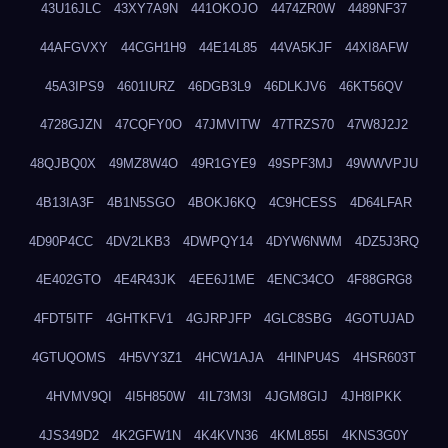
43U16JLC
43XY7A9N
441OKOJO
4474ZR0W
4489NF37
44AFGVXY
44CGH1H9
44E14L85
44VA5KJF
44XI8AFW
45A3IPS9
4601IURZ
46DGB3L9
46DLKJV6
46KT56QV
4728GJZN
47CQFY0O
47JMVITW
47TRZS70
47W8J2J2
48QJBQ0X
49MZ8W4O
49R1GYE9
49SPF3MJ
49WWVPJU
4B13IA3F
4B1N5SGO
4BOKJ6KQ
4C9HCESS
4D64LFAR
4D90P4CC
4DV2LKB3
4DWPQY14
4DYW6NWM
4DZ5J3RQ
4E402GTO
4E4R43JK
4EE6J1ME
4ENC34CO
4F88GRG8
4FDT5ITF
4GHTKFV1
4GJRPJFP
4GLC8SBG
4GOTUJAD
4GTUQOMS
4H5VY3Z1
4HCW1AJA
4HINPU4S
4HSR603T
4HVMV9QI
4I5H850W
4IL73M3I
4JGM8GIJ
4JH8IPKK
4JS349D2
4K2GFW1N
4K4KVN36
4KML855I
4KNS3G0Y