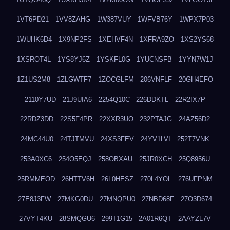
1VT6PD21
1VV8ZAHG
1W387VUY
1WFVB76Y
1WPX7P03
1WUHK6D4
1X9NP2FS
1XEHVF4N
1XFRA9ZO
1XS2YS68
1XSROT4L
1YS8YJ6Z
1YSKFL0G
1YUCNSFB
1YYN7W1J
1Z1US2M8
1ZLGWTF7
1ZOCGLFM
206VNFLF
20GH4EFO
2110Y7UD
21J9UIA6
2254Q10C
226DDKTL
22R2IX7P
22RDZ3DD
22S5F4PR
22XXR3UO
232PTAJG
24AZ56D2
24MC44U0
24TJTMVU
24XS3FEV
24YV1LVI
252T7VNK
253A0XC6
254O5EQJ
258OBXAU
25JR0XCH
25Q8956U
25RMMEOD
26HTTV6H
26L0HESZ
270L4YOL
276UFPNM
27E8J3FW
27MKG0DU
27MNQPU0
27NBD68F
27O3D674
27VYT4KU
28SMQGU6
299T1G15
2A01R6QT
2AAYZL7V