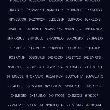
9IQBZSXG
9J0ZRBUV
9J11UAOI
9JA7JOQ9
9JHR89JS
9JKLGY5E
9KBAABXH
9KKHTYIP
9KRBN3CP
9KXDCNY7
9KYCB7O6
9KZY0X2M
9LDELS8R
9LI6FD0X
9LPX29XS
9M408HT8
9N08A9CF
9NAVVPPN
9NAZEVEZ
9NDMZNUZ
9NKKRBUS
9NM3IO8B
9NPDK8EO
9OKXN2KX
9PGFG1J0
9PIZMO0H
9Q3CVGCM
9Q4799TT
9QE0Y05S
9QEDJDIS
9QSFAYJH
9QSGU715
9R3R0930
9R51T71C
9RJEMRTS
9S85RTYJ
9SBD1GAU
9SC20R8W
9TC3RDIY
9TDEMFKU
9THBOC03
9TQKANJX
9U1AHKCF
9UDYO1HV
9UW8EUTC
9VL4EOJB
9VLVMX0I
9W0SDU2O
9WNDZ5OE
9WZXLZA9
9X1M8G59
9X1RL5NO
9X48TOD5
9XJI2XX2
9Y62DJFI
9Y7WP9SF
9YJJZJ6M
9YK3DQGR
9YRZ89RG
9ZO0Q6RC