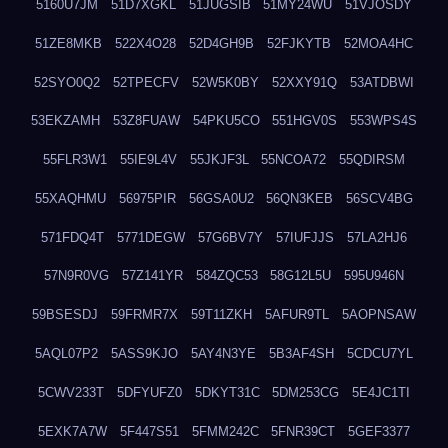
5160U7JM
51D7XGKL
51JUGSIB
51MY24WU
51VJOSDY
51ZE8MKB
522X4O28
52D4GH9B
52FJKYTB
52MOA4HC
52SYO0Q2
52TPECFV
52W5K0BY
52XXY91Q
53ATDBWI
53EKZAMH
53Z8FUAW
54PKU5CO
551HGV0S
553WPS4S
55FLR3W1
55IE9L4V
55JKJF3L
55NCOA72
55QDIRSM
55XAQHMU
56975PIR
56GSA0U2
56QN3KEB
56SCV4BG
571FDQ4T
5771DEGW
57G6BV7Y
57IUFJJS
57LA2HJ6
57N9R0VG
57Z141YR
584ZQC53
58G12L5U
595U946N
59BSESDJ
59FRMR7X
59T11ZKH
5AFUR9TL
5AOPNSAW
5AQL07P2
5ASS9KJO
5AY4N3YE
5B3AF4SH
5CDCU7YL
5CWV233T
5DFYUFZ0
5DKYT31C
5DM253CG
5E4JC1TI
5EXK7A7W
5F447S51
5FMM242C
5FNR39CT
5GEF3377