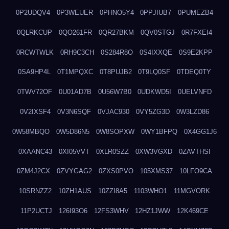
0P2UDQV4
0P3WEUER
0PHNO5Y4
0PPJIUB7
0PUMEZB4
0QLRKCUP
0QO261FR
0QR27BKM
0QV0STGJ
0R7FXEI4
0RCWTWLK
0RH9C3CH
0S284R8O
0S4IXXQE
0S9E2KPP
0SA9HP4L
0T1MPQXC
0T8PUJB2
0T9LQ0SF
0TDEQ0TY
0TWV72OF
0U01AD7B
0U56W7B0
0UDKWD5I
0UELVNFD
0V2IXSF4
0V3N6SQF
0VJAC930
0VY5ZG3D
0W3LZD86
0W58MBQO
0W5D86N5
0W8SOPXW
0WY1BFPQ
0X4GG1J6
0XAANC43
0XI05VVT
0XLR0SZZ
0XW3VGXD
0ZAVTHSI
0ZM4J2CX
0ZVYGAG2
0ZXS0PVO
105XMS37
10LFO9CA
10SRNZZ2
10ZH1AUS
10ZZI8A5
1103WHO1
11MGVORK
11P2UCTJ
126I93O6
12FS3WHV
12HZ1JWW
12K469CE