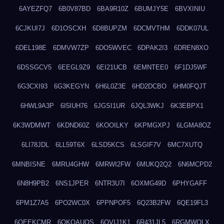
6AYEZFQ7
6B0V87BD
6BA9R10Z
6BUMJY5E
6BVXINIU
6CJKUI7J
6D1OSCXH
6D8BUPZM
6DCMVTHM
6DDK07UL
6DEL198E
6DMVW7ZP
6DO5WVEC
6DPAK2I3
6DREN8XO
6DSSGCV5
6EEGL9Z9
6EI21UCB
6EMNTEE0
6F1DJ5WF
6G3CXI93
6G3KEGYN
6H6L0Z3E
6HD2DCBO
6HM0FQJT
6HWL9A3P
6I5IUH76
6JGSI1UR
6JQL3WKJ
6K3EBPX1
6K3WDMWT
6KDND60Z
6KOOILKY
6KPMGXPJ
6LGMA8OZ
6LI78JDL
6LL59T6X
6LSD5KCS
6LSGIF7V
6MC7XUTQ
6MNBISNE
6MRU4GHW
6MRWI2FW
6MUKQ2Q2
6N6MCPD2
6N8H9PB2
6NS1JPER
6NTR3U7I
6OXMG49D
6PHYGAFF
6PM1Z7A5
6PO2WC0X
6PPNPOF5
6Q23B2FW
6QE19FL3
6QEEKCMR
6QKOAUOS
6QVIJ1K1
6R431JL5
6RGMWOLX