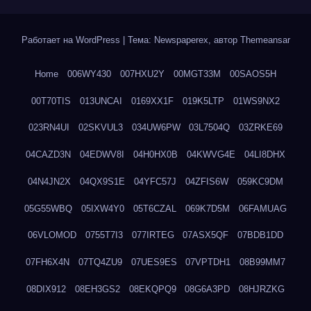
Работает на WordPress
|
Тема: Newspaperex, автор
Themeansar
Home
006WY430
007HXU2Y
00MGT33M
00SAOS5H
00T70TIS
013UNCAI
0169XX1F
019K5LTP
01WS9NX2
023RN4UI
02SKVUL3
034UW6PW
03L7504Q
03ZRKE69
04CAZD3N
04EDWV8I
04H0HX0B
04KWVG4E
04LI8DHX
04N4JN2X
04QX9S1E
04YFC57J
04ZFIS6W
059KC9DM
05G55WBQ
05IXW4Y0
05T6CZAL
069K7D5M
06FAMUAG
06VLOMOD
0755T7I3
077IRTEG
07ASX5QF
07BDB1DD
07FH6X4N
07TQ4ZU9
07UES9ES
07VPTDH1
08B99MM7
08DIX912
08EH3GS2
08EKQPQ9
08G6A3PD
08HJRZKG