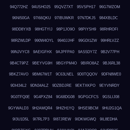
94Q772HZ
94USHO25
95QVZ7XT
95VSPH17
96G7WZOM
96NI50GA
97I66QKU
97IBUWKR
97N7DKJ5
984XBLDC
98DD8YXB
98HGTYIJ
98P1JO9O
98PIYSH9
98RHROFI
98RZWLDP
990W4OYL
9940JJHF
99GDI1ZW
99HRLVZZ
99NJVYC8
9AEIGFHX
9AJPFPA0
9AS5DY7Z
9B2V77PH
9B4CT9PZ
9BEYVG9H
9BGYPM4O
9BIRO8AZ
9BJ6RL38
9BKZ7AVO
9BM67W1T
9C63LNEL
9D0TQQOV
9DFN8WE0
9DI434L2
9DN34ALZ
9DZBDJRE
9EKTXKPO
9EYVNRDY
9G0TFQ0E
9G4PXZ84
9G68DG08
9GPGCFCS
9GSLIJ08
9GYWALD3
9H2AMQR4
9HIZH1YQ
9HSE9BCM
9HU2G1QA
9I3U1D5L
9I7RL7P3
9I87JREW
9IDKWGWQ
9IL8EDHA