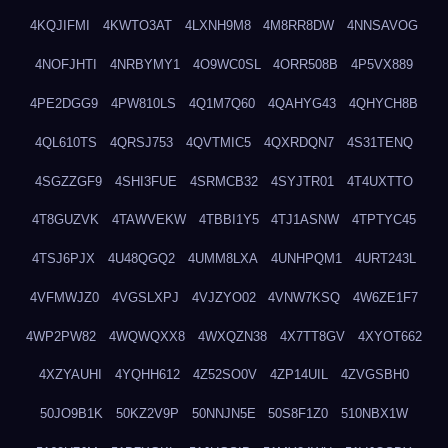
4KQJIFMI
4KWTO3AT
4LXNH9M8
4M8RR8DW
4NNSAVOG
4NOFJHTI
4NRBYMY1
4O9WC0SL
4ORR508B
4P5VX889
4PE2DGG9
4PW810LS
4Q1M7Q60
4QAHYG43
4QHYCH8B
4QL610TS
4QRSJ753
4QVTMIC5
4QXRDQN7
4S31TENQ
4SGZZGF9
4SHI3FUE
4SRMCB32
4SYJTR01
4T4UXTTO
4T8GUZVK
4TAWVEKW
4TBBI1Y5
4TJ1ASNW
4TPTYC45
4TSJ6PJX
4U48QGQ2
4UMM8LXA
4UNHPQM1
4URT243L
4VFMWJZ0
4VGSLXPJ
4VJZYO02
4VNW7KSQ
4W6ZE1F7
4WP2PW82
4WQWQXX8
4WXQZN38
4X7TT8GV
4XYOT662
4XZYAUHI
4YQHH612
4Z52SO0V
4ZP14UIL
4ZVGSBH0
50JO9B1K
50KZ2V9P
50NNJN5E
50S8F1Z0
510NBX1W