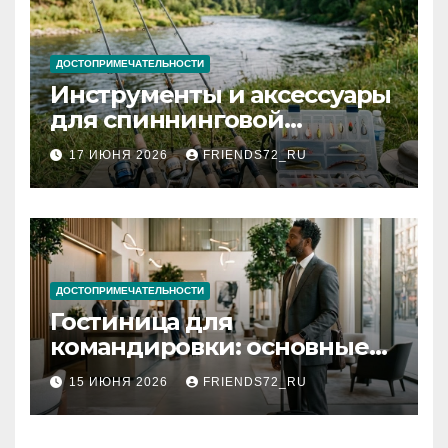
ДОСТОПРИМЕЧАТЕЛЬНОСТИ
Инструменты и аксессуары
для спиннинговой
рыбалки: назначение и
17 ИЮНЯ 2026
FRIENDS72_RU
типы
ДОСТОПРИМЕЧАТЕЛЬНОСТИ
Гостиница для
командировки: основные
критерии выбора
15 ИЮНЯ 2026
FRIENDS72_RU