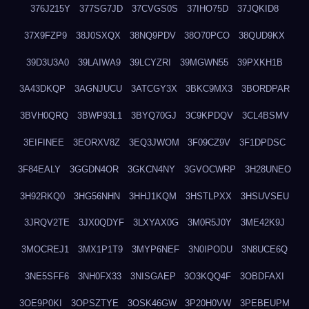
376J215Y
377SG7JD
37CVGS0S
37IHO75D
37JQKID8
37X9FZP9
38J0SXQX
38NQ9PDV
38O70PCO
38QUD9KX
39D3U3A0
39LAIWA9
39LCYZRI
39MGWN55
39PXKH1B
3A43DKQP
3AGNJUCU
3ATCGY3X
3BKC9MX3
3BORDPAR
3BVH0QRQ
3BWP93L1
3BYQ70GJ
3C9KPDQV
3CL4BSMV
3EIFINEE
3EORXV8Z
3EQ3JWOM
3F09CZ9V
3F1DPDSC
3F84EALY
3GGDN4OR
3GKCN4NY
3GVOCWRP
3H28UNEO
3H92RKQ0
3HG56NHN
3HHJ1KQM
3HSTLPXX
3HSUVSEU
3JRQV2TE
3JX0QDYF
3LXYAX0G
3M0R5J0Y
3ME42K9J
3MOCREJ1
3MX1P1T9
3MYP6NEF
3N0IPODU
3N8UCE6Q
3NE5SFF6
3NH0FX33
3NISGAEP
3O3KQQ4F
3OBDFAXI
3OE9P0KI
3OPSZTYE
3OSK46GW
3P20H0VW
3PEBEUPM