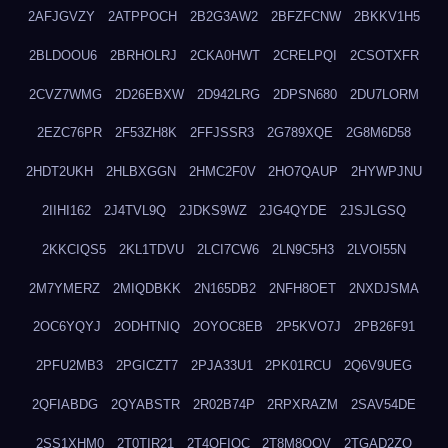
2AFJGVZY
2ATPPOCH
2B2G3AW2
2BFZFCNW
2BKKV1H5
2BLDOOU6
2BRHOLRJ
2CKA0HWT
2CRELPQI
2CSOTXFR
2CVZ7WMG
2D26EBXW
2D942LRG
2DPSN680
2DU7LORM
2EZC76PR
2F53ZH8K
2FFJSSR3
2G789XQE
2G8M6D58
2HDT2UKH
2HLBXGGN
2HMC2F0V
2HO7QAUP
2HYWPJNU
2IIHI162
2J4TVL9Q
2JDKS9WZ
2JG4QYDE
2JSJLGSQ
2KKCIQS5
2KL1TDVU
2LCI7CW6
2LN9C5H3
2LVOI55N
2M7YMERZ
2MIQDBKK
2N165DB2
2NFH8OET
2NXDJSMA
2OC6YQYJ
2ODHTNIQ
2OYOC8EB
2P5KVO7J
2PB26F91
2PFU2MB3
2PGICZT7
2PJA33U1
2PK01RCU
2Q6V9UEG
2QFIABDG
2QYABSTR
2R02B74P
2RPXRAZM
2SAV54DE
2SS1XHM0
2T0TIR21
2T4QFIOC
2T8M8OOV
2TGAD2ZO