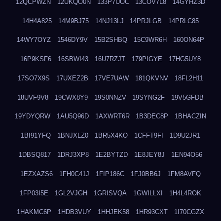
12QCPWZN
12UKQO0N
133P7UOC
13COV7L8
14GYHZ3D
14H4A825
14M9BJ75
14NJ13LJ
14PRJLGB
14PRLC85
14WY7OYZ
1546DY9V
15B2SHBQ
15C9WR6H
160ON64P
16P9KSF6
16SBWI43
16U7RZJT
179PIGYE
17HG5UY8
17SO7X9S
17UXEZ2B
17VE7UAW
181QKVNV
18FL2H11
18UVF9V8
19CWX8Y9
19S0NNZV
19SYNG2F
19V5GFDB
19YDYQRW
1AU5Q96D
1AXWRT6R
1B3DEC8P
1BHACZIN
1BI91YFQ
1BNJXLZ0
1BR5X4KO
1CFFT9FI
1D9U2JR1
1DBSQ817
1DRJ3XP8
1E2BYTZD
1E8JEY8J
1EN94O56
1EZXAZS6
1FH0C41J
1FIP186C
1FJ0BB6J
1FM8AVFQ
1FP03I5E
1GL2VJGH
1GRISVQA
1GWILLXI
1H4L4ROK
1HAKMC6P
1HDB3VUY
1HHJEK58
1HR93CXT
1I70CGZX