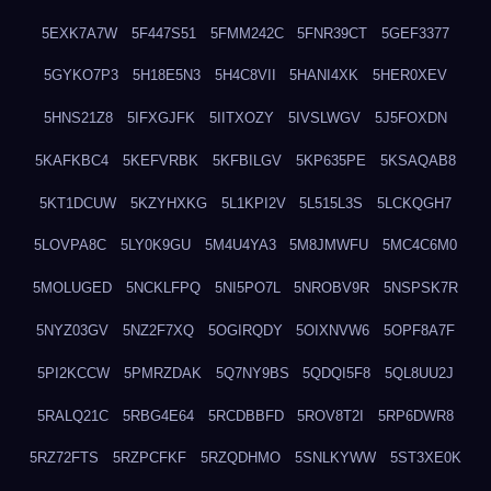
5EXK7A7W
5F447S51
5FMM242C
5FNR39CT
5GEF3377
5GYKO7P3
5H18E5N3
5H4C8VII
5HANI4XK
5HER0XEV
5HNS21Z8
5IFXGJFK
5IITXOZY
5IVSLWGV
5J5FOXDN
5KAFKBC4
5KEFVRBK
5KFBILGV
5KP635PE
5KSAQAB8
5KT1DCUW
5KZYHXKG
5L1KPI2V
5L515L3S
5LCKQGH7
5LOVPA8C
5LY0K9GU
5M4U4YA3
5M8JMWFU
5MC4C6M0
5MOLUGED
5NCKLFPQ
5NI5PO7L
5NROBV9R
5NSPSK7R
5NYZ03GV
5NZ2F7XQ
5OGIRQDY
5OIXNVW6
5OPF8A7F
5PI2KCCW
5PMRZDAK
5Q7NY9BS
5QDQI5F8
5QL8UU2J
5RALQ21C
5RBG4E64
5RCDBBFD
5ROV8T2I
5RP6DWR8
5RZ72FTS
5RZPCFKF
5RZQDHMO
5SNLKYWW
5ST3XE0K