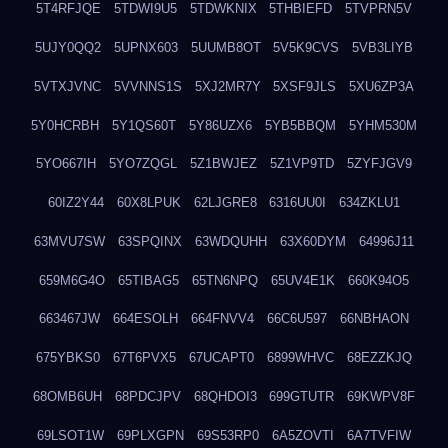
5T4RFJQE
5TDWI9U5
5TDWKNIX
5THBIEFD
5TVPRN5V
5UJY0QQ2
5UPNX603
5UUMB8OT
5V5K9CVS
5VB3LIYB
5VTXJVNC
5VVNNS1S
5XJ2MR7Y
5XSF9JLS
5XU6ZP3A
5Y0HCRBH
5Y1QS60T
5Y86UZX6
5YB5BBQM
5YHM530M
5YO667IH
5YO7ZQGL
5Z1BWJEZ
5Z1VP9TD
5ZYFJGV9
60IZ2Y44
60X8LPUK
62LJGRE8
6316UU0I
634ZKLU1
63MVU7SW
63SPQINX
63WDQUHH
63X60DYM
64996J11
659M6G4O
65TIBAG5
65TN6NPQ
65UV4E1K
660K94O5
663467JW
664ESOLH
664FNVV4
66C6U597
66NBHAON
675YBKS0
67T6PVX5
67UCAPT0
6899WHVC
68EZZKJQ
68OMB6UH
68PDCJPV
68QHDOI3
699GTUTR
69KWPV8F
69LSOT1W
69PLXGPN
69S53RP0
6A5ZOVTI
6A7TVFIW