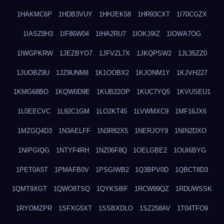
1HAKMC6P
1HDB3VUY
1HHJEK58
1HR93CXT
1I70CGZX
1IASZ8H3
1IF86W04
1IHA2RU7
1IOKJ9IZ
1IOWA7OG
1IWGPKRW
1JEZBYO7
1JFVZL7X
1JKQPSW2
1JL35ZZ0
1JUOBZ9U
1JZ9UNM8
1K1OOBX2
1KJONM1Y
1KJVH227
1KMG68BO
1KQW0D9E
1KUB22OP
1KUC7YQ5
1KVUSEU1
1L0EECVC
1L92C1GM
1LO2KT45
1LVWMXC9
1MF16JX6
1MZGQ4D3
1N3AELFF
1N3R82X5
1NERJOY9
1NIN2DXO
1NIPGIQG
1NTYF4RH
1NZ06F8Q
1OELGBE2
1OUI6BYG
1PET0A5T
1PMAFB0V
1PSGIWB2
1Q3BPV0D
1QBCT8D3
1QMT9XGT
1QWO8TSQ
1QYKS8IF
1RCW99QZ
1RDUWSSK
1RYOMZPR
1SFXG5XT
1SSBXDLO
1SZ258AV
1T04TFO9