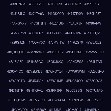
43BE766X
43EEF23E
43IP3TZ3
43OJ1AEY
43SSFXBJ
43U16JLC
43XY7A9N
441OKOJO
4474ZR0W
4489NF37
44AFGVXY
44CGH1H9
44E14L85
44VA5KJF
44XI8AFW
45A3IPS9
4601IURZ
46DGB3L9
46DLKJV6
46KT56QV
4728GJZN
47CQFY0O
47JMVITW
47TRZS70
47W8J2J2
48QJBQ0X
49MZ8W4O
49R1GYE9
49SPF3MJ
49WWVPJU
4B13IA3F
4B1N5SGO
4BOKJ6KQ
4C9HCESS
4D64LFAR
4D90P4CC
4DV2LKB3
4DWPQY14
4DYW6NWM
4DZ5J3RQ
4E402GTO
4E4R43JK
4EE6J1ME
4ENC34CO
4F88GRG8
4FDT5ITF
4GHTKFV1
4GJRPJFP
4GLC8SBG
4GOTUJAD
4GTUQOMS
4H5VY3Z1
4HCW1AJA
4HINPU4S
4HSR603T
4HVMV9QI
4I5H850W
4IL73M3I
4JGM8GIJ
4JH8IPKK