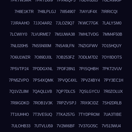
7FKTW3MA
7FRYD8I9
7FX48QP3
7GDV0B8J
7GER99GF
7H8E1KTR
7H8LPLGJ
7I854907
7IAYUF4X
7IRRICQI
7JIRAAHO
7JJO4AR2
7JLOZ9Q7
7KWC77GK
7LALYSM0
7LCWIIY0
7LVURME7
7M1UWA38
7MHLTVDG
7MM4F50B
7NL020H5
7NS5N00M
7NSA9LFN
7NZIGFWV
7O15HQUY
7O6U1WZR
7O89DJ0L
7OB253FZ
7ODLM7D2
7OY8DOTS
7P5VTP24
7PDDGXNL
7PDF28N1
7PISQHBH
7PKT2VUV
7PN5ZVPO
7PS4XQMK
7PVQC4XL
7PVZ4BY4
7PY3EC1H
7Q1VZL8M
7QAQLLVB
7QP7DLC5
7QSLGYCU
7R0ZOLUX
7R9IGDKD
7ROB1V3K
7RPZVSPJ
7RX9CIDZ
7SH2DRLB
7T1IUHHO
7T3VE5UQ
7TKA257G
7TYDPROM
7UA3TIBE
7ULOHB33
7UTVLU59
7V2MI6BF
7V37GO5C
7V513WU4