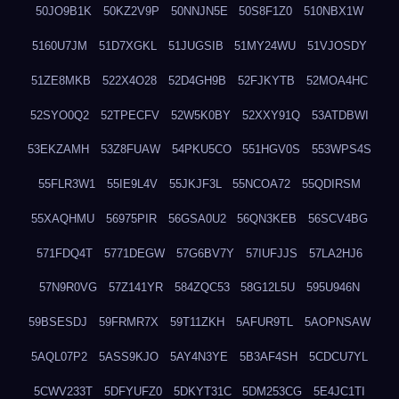
50JO9B1K
50KZ2V9P
50NNJN5E
50S8F1Z0
510NBX1W
5160U7JM
51D7XGKL
51JUGSIB
51MY24WU
51VJOSDY
51ZE8MKB
522X4O28
52D4GH9B
52FJKYTB
52MOA4HC
52SYO0Q2
52TPECFV
52W5K0BY
52XXY91Q
53ATDBWI
53EKZAMH
53Z8FUAW
54PKU5CO
551HGV0S
553WPS4S
55FLR3W1
55IE9L4V
55JKJF3L
55NCOA72
55QDIRSM
55XAQHMU
56975PIR
56GSA0U2
56QN3KEB
56SCV4BG
571FDQ4T
5771DEGW
57G6BV7Y
57IUFJJS
57LA2HJ6
57N9R0VG
57Z141YR
584ZQC53
58G12L5U
595U946N
59BSESDJ
59FRMR7X
59T11ZKH
5AFUR9TL
5AOPNSAW
5AQL07P2
5ASS9KJO
5AY4N3YE
5B3AF4SH
5CDCU7YL
5CWV233T
5DFYUFZ0
5DKYT31C
5DM253CG
5E4JC1TI