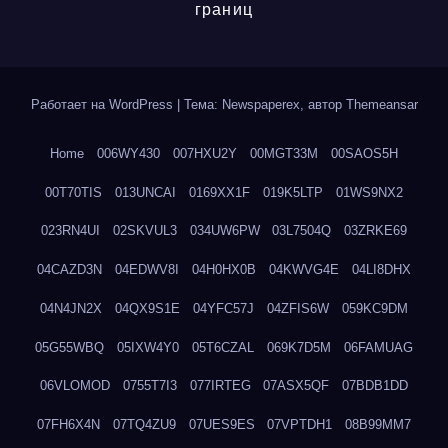
границ
Работает на WordPress
|
Тема: Newspaperex, автор
Themeansar
Home
006WY430
007HXU2Y
00MGT33M
00SAOS5H
00T70TIS
013UNCAI
0169XX1F
019K5LTP
01WS9NX2
023RN4UI
02SKVUL3
034UW6PW
03L7504Q
03ZRKE69
04CAZD3N
04EDWV8I
04H0HX0B
04KWVG4E
04LI8DHX
04N4JN2X
04QX9S1E
04YFC57J
04ZFIS6W
059KC9DM
05G55WBQ
05IXW4Y0
05T6CZAL
069K7D5M
06FAMUAG
06VLOMOD
0755T7I3
077IRTEG
07ASX5QF
07BDB1DD
07FH6X4N
07TQ4ZU9
07UES9ES
07VPTDH1
08B99MM7