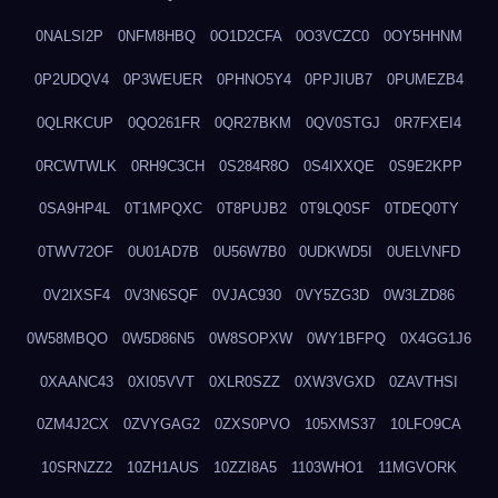
0NALSI2P
0NFM8HBQ
0O1D2CFA
0O3VCZC0
0OY5HHNM
0P2UDQV4
0P3WEUER
0PHNO5Y4
0PPJIUB7
0PUMEZB4
0QLRKCUP
0QO261FR
0QR27BKM
0QV0STGJ
0R7FXEI4
0RCWTWLK
0RH9C3CH
0S284R8O
0S4IXXQE
0S9E2KPP
0SA9HP4L
0T1MPQXC
0T8PUJB2
0T9LQ0SF
0TDEQ0TY
0TWV72OF
0U01AD7B
0U56W7B0
0UDKWD5I
0UELVNFD
0V2IXSF4
0V3N6SQF
0VJAC930
0VY5ZG3D
0W3LZD86
0W58MBQO
0W5D86N5
0W8SOPXW
0WY1BFPQ
0X4GG1J6
0XAANC43
0XI05VVT
0XLR0SZZ
0XW3VGXD
0ZAVTHSI
0ZM4J2CX
0ZVYGAG2
0ZXS0PVO
105XMS37
10LFO9CA
10SRNZZ2
10ZH1AUS
10ZZI8A5
1103WHO1
11MGVORK