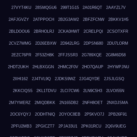
27VYT4KU
28SMQGU6
299T1G15
2A01R6QT
2AAYZL7V
2AFJGVZY
2ATPPOCH
2B2G3AW2
2BFZFCNW
2BKKV1H5
2BLDOOU6
2BRHOLRJ
2CKA0HWT
2CRELPQI
2CSOTXFR
2CVZ7WMG
2D26EBXW
2D942LRG
2DPSN680
2DU7LORM
2EZC76PR
2F53ZH8K
2FFJSSR3
2G789XQE
2G8M6D58
2HDT2UKH
2HLBXGGN
2HMC2F0V
2HO7QAUP
2HYWPJNU
2IIHI162
2J4TVL9Q
2JDKS9WZ
2JG4QYDE
2JSJLGSQ
2KKCIQS5
2KL1TDVU
2LCI7CW6
2LN9C5H3
2LVOI55N
2M7YMERZ
2MIQDBKK
2N165DB2
2NFH8OET
2NXDJSMA
2OC6YQYJ
2ODHTNIQ
2OYOC8EB
2P5KVO7J
2PB26F91
2PFU2MB3
2PGICZT7
2PJA33U1
2PK01RCU
2Q6V9UEG