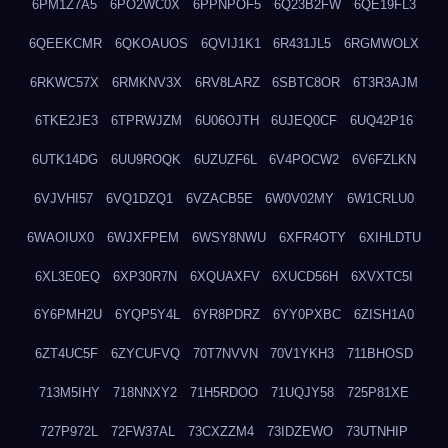
6PM1Z7A5
6PO2WC0X
6PPNPOF5
6Q23B2FW
6QE19FL3
6QEEKCMR
6QKOAUOS
6QVIJ1K1
6R431JL5
6RGMWOLX
6RKWC57X
6RMKNV3X
6RV8LARZ
6SBTC8OR
6T3R3AJM
6TKE2JE3
6TPRWJZM
6U06OJTH
6UJEQ0CF
6UQ42P16
6UTK14DG
6UU9ROQK
6UZUZF6L
6V4POCW2
6V6FZLKN
6VJVHI57
6VQ1DZQ1
6VZACB5E
6W0V02MY
6W1CRLU0
6WAOIUX0
6WJXFPEM
6WSY8NWU
6XFR4OTY
6XIHLDTU
6XL3E0EQ
6XP30R7N
6XQUAXFV
6XUCD56H
6XVXTC5I
6Y6PMH2U
6YQP5Y4L
6YR8PDRZ
6YY0PXBC
6ZISH1A0
6ZT4UC5F
6ZYCUFVQ
70T7NVVN
70V1YKH3
711BHOSD
713M5IHY
718NNXY2
71H5RDOO
71UQJY58
725P81XE
727P972L
72FW37AL
73CXZZM4
73IDZEWO
73UTNHIP