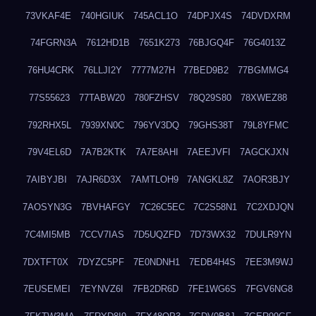
73VKAF4E
740HGIUK
745ACL1O
74DPJX4S
74DVDXRM
74FGRN3A
7612HD1B
7651K273
76BJGQ4F
76G4013Z
76HU4CRK
76LLJI2Y
7777M27H
77BED9B2
77BGMMG4
77S55623
77TABW20
780FZHSV
78Q29S80
78XWEZ88
792RHX5L
7939XN0C
796YV3DQ
79GHS38T
79L8YFMC
79V4EL6D
7A7B2KTK
7A7E8AHI
7AEEJVFI
7AGCKJXN
7AIBYJBI
7AJR6D3X
7AMTLOH9
7ANGKL8Z
7AOR3BJY
7AOSYN3G
7BVHAFGY
7C26C5EC
7C2S58N1
7C2XDJQN
7C4MI5MB
7CCV7IAS
7D5UQZFD
7D73WX32
7DULR9YN
7DXTFT0X
7DYZC5PF
7E0NDNH1
7EDB4H4S
7EE3M9WJ
7EUSEMEI
7EYNVZ6I
7FB2DR6D
7FE1WG6S
7FGV6NG8