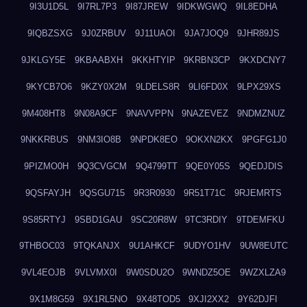
9I3U1D5L
9I7RL7P3
9I87JREW
9IDKWGWQ
9IL8EDHA
9IQBZSXG
9J0ZRBUV
9J11UAOI
9JA7JOQ9
9JHR89JS
9JKLGY5E
9KBAABXH
9KKHTYIP
9KRBN3CP
9KXDCNY7
9KYCB7O6
9KZY0X2M
9LDELS8R
9LI6FD0X
9LPX29XS
9M408HT8
9N08A9CF
9NAVVPPN
9NAZEVEZ
9NDMZNUZ
9NKKRBUS
9NM3IO8B
9NPDK8EO
9OKXN2KX
9PGFG1J0
9PIZMO0H
9Q3CVGCM
9Q4799TT
9QE0Y05S
9QEDJDIS
9QSFAYJH
9QSGU715
9R3R0930
9R51T71C
9RJEMRTS
9S85RTYJ
9SBD1GAU
9SC20R8W
9TC3RDIY
9TDEMFKU
9THBOC03
9TQKANJX
9U1AHKCF
9UDYO1HV
9UW8EUTC
9VL4EOJB
9VLVMX0I
9W0SDU2O
9WNDZ5OE
9WZXLZA9
9X1M8G59
9X1RL5NO
9X48TOD5
9XJI2XX2
9Y62DJFI