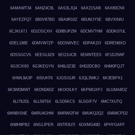
6AMAWT34
6ANZ4C8L
6AS3LJQ4
6AX21SAB
6AX80CNX
6AYEZFQ7
6B0V87BD
6BA9R10Z
6BUMJY5E
6BVXINIU
6CJKUI7J
6D1OSCXH
6D8BUPZM
6DCMVTHM
6DDK07UL
6DEL198E
6DMVW7ZP
6DO5WVEC
6DPAK2I3
6DREN8XO
6DSSGCV5
6EEGL9Z9
6EI21UCB
6EMNTEE0
6F1DJ5WF
6G3CXI93
6G3KEGYN
6H6L0Z3E
6HD2DCBO
6HM0FQJT
6HWL9A3P
6I5IUH76
6JGSI1UR
6JQL3WKJ
6K3EBPX1
6K3WDMWT
6KDND60Z
6KOOILKY
6KPMGXPJ
6LGMA8OZ
6LI78JDL
6LL59T6X
6LSD5KCS
6LSGIF7V
6MC7XUTQ
6MNBISNE
6MRU4GHW
6MRWI2FW
6MUKQ2Q2
6N6MCPD2
6N8H9PB2
6NS1JPER
6NTR3U7I
6OXMG49D
6PHYGAFF