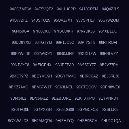
94CQZMDW
94E5VQT2
94H1UCPR
94J2GRFM
94Q4Z2L5
94Q772HZ
94USHO25
95QVZ7XT
95VSPH17
96G7WZOM
96NI50GA
97I66QKU
97IBUWKR
97N7DKJ5
984XBLDC
98DD8YXB
98HGTYIJ
98P1JO9O
98PIYSH9
98RHROFI
98RZWLDP
990W4OYL
9940JJHF
99GDI1ZW
99HRLVZZ
99NJVYC8
9AEIGFHX
9AJPFPA0
9AS5DY7Z
9B2V77PH
9B4CT9PZ
9BEYVG9H
9BGYPM4O
9BIRO8AZ
9BJ6RL38
9BKZ7AVO
9BM67W1T
9C63LNEL
9D0TQQOV
9DFN8WE0
9DI434L2
9DN34ALZ
9DZBDJRE
9EKTXKPO
9EYVNRDY
9G0TFQ0E
9G4PXZ84
9G68DG08
9GPGCFCS
9GSLIJ08
9GYWALD3
9H2AMQR4
9HIZH1YQ
9HSE9BCM
9HU2G1QA