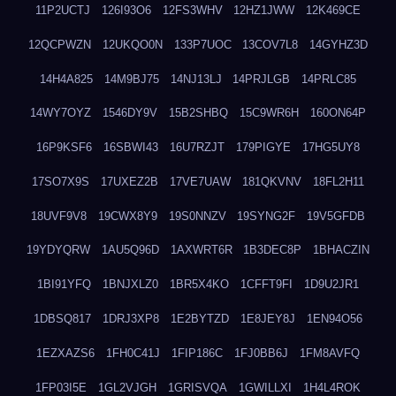
11P2UCTJ
126I93O6
12FS3WHV
12HZ1JWW
12K469CE
12QCPWZN
12UKQO0N
133P7UOC
13COV7L8
14GYHZ3D
14H4A825
14M9BJ75
14NJ13LJ
14PRJLGB
14PRLC85
14WY7OYZ
1546DY9V
15B2SHBQ
15C9WR6H
160ON64P
16P9KSF6
16SBWI43
16U7RZJT
179PIGYE
17HG5UY8
17SO7X9S
17UXEZ2B
17VE7UAW
181QKVNV
18FL2H11
18UVF9V8
19CWX8Y9
19S0NNZV
19SYNG2F
19V5GFDB
19YDYQRW
1AU5Q96D
1AXWRT6R
1B3DEC8P
1BHACZIN
1BI91YFQ
1BNJXLZ0
1BR5X4KO
1CFFT9FI
1D9U2JR1
1DBSQ817
1DRJ3XP8
1E2BYTZD
1E8JEY8J
1EN94O56
1EZXAZS6
1FH0C41J
1FIP186C
1FJ0BB6J
1FM8AVFQ
1FP03I5E
1GL2VJGH
1GRISVQA
1GWILLXI
1H4L4ROK