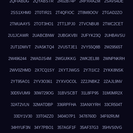
2QFIABDG
2QYABSTR
2R02B74P
2RPXRAZM
2SAV54DE
2SS1XHM0
2T0TIR21
2T4QFIOC
2T8M8OOV
2TGAD2ZO
2TMUAAY5
2TOT3HO1
2TT1JPJ0
2TVCNBU8
2TWC2CET
2U1JCAWR
2UABCBNW
2UBGKVBI
2UFYK23Q
2UHBAVSU
2UT1DWVT
2VA5KTQ4
2VUSTJE1
2VY55Q8B
2W29565T
2W496244
2WADJS4M
2WGUIKKG
2WK2EL88
2WNPNKRH
2WV0ZHMD
2X7CQ1SY
2XYTJWGS
2Y7I1IC2
2YKK8NSK
2YT95AO1
2YV3O361
2YXVOCOL
2Z2JNBKZ
2ZAJL9NV
30D5VUM9
30W729OG
31BVSCBT
31L8FP95
31M0MR2X
32AT2VLN
32MATDBP
336RPFHA
33ANXYRH
33CR504T
33DY1V30
33T04ZZ0
3404O7P1
3478760D
34F92RUM
34HYUF3N
34Y7PBO1
357AGF1F
35AF37G3
35HVS0VG