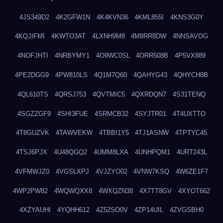
4JS349D2
4K2GFW1N
4K4KVN36
4KML855I
4KNS3G0Y
4KQJIFMI
4KWTO3AT
4LXNH9M8
4M8RR8DW
4NNSAVOG
4NOFJHTI
4NRBYMY1
4O9WC0SL
4ORR508B
4P5VX889
4PE2DGG9
4PW810LS
4Q1M7Q60
4QAHYG43
4QHYCH8B
4QL610TS
4QRSJ753
4QVTMIC5
4QXRDQN7
4S31TENQ
4SGZZGF9
4SHI3FUE
4SRMCB32
4SYJTR01
4T4UXTTO
4T8GUZVK
4TAWVEKW
4TBBI1Y5
4TJ1ASNW
4TPTYC45
4TSJ6PJX
4U48QGQ2
4UMM8LXA
4UNHPQM1
4URT243L
4VFMWJZ0
4VGSLXPJ
4VJZYO02
4VNW7KSQ
4W6ZE1F7
4WP2PW82
4WQWQXX8
4WXQZN38
4X7TT8GV
4XYOT662
4XZYAUHI
4YQHH612
4Z52SO0V
4ZP14UIL
4ZVGSBH0