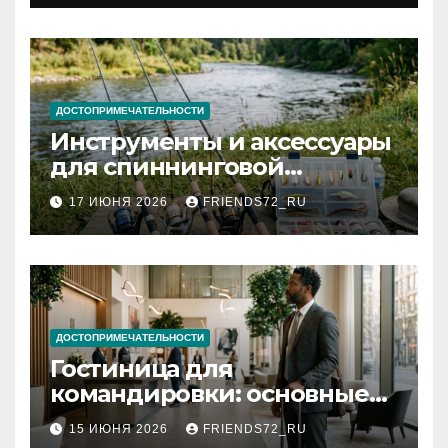
документов
ДОСТОПРИМЕЧАТЕЛЬНОСТИ
Инструменты и аксессуары
для спиннинговой
рыбалки: назначение и
17 ИЮНЯ 2026
FRIENDS72_RU
типы
ДОСТОПРИМЕЧАТЕЛЬНОСТИ
Гостиница для
командировки: основные
критерии выбора
15 ИЮНЯ 2026
FRIENDS72_RU