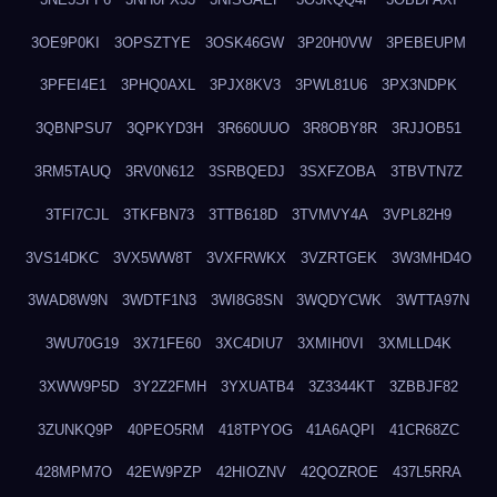
3OE9P0KI
3OPSZTYE
3OSK46GW
3P20H0VW
3PEBEUPM
3PFEI4E1
3PHQ0AXL
3PJX8KV3
3PWL81U6
3PX3NDPK
3QBNPSU7
3QPKYD3H
3R660UUO
3R8OBY8R
3RJJOB51
3RM5TAUQ
3RV0N612
3SRBQEDJ
3SXFZOBA
3TBVTN7Z
3TFI7CJL
3TKFBN73
3TTB618D
3TVMVY4A
3VPL82H9
3VS14DKC
3VX5WW8T
3VXFRWKX
3VZRTGEK
3W3MHD4O
3WAD8W9N
3WDTF1N3
3WI8G8SN
3WQDYCWK
3WTTA97N
3WU70G19
3X71FE60
3XC4DIU7
3XMIH0VI
3XMLLD4K
3XWW9P5D
3Y2Z2FMH
3YXUATB4
3Z3344KT
3ZBBJF82
3ZUNKQ9P
40PEO5RM
418TPYOG
41A6AQPI
41CR68ZC
428MPM7O
42EW9PZP
42HIOZNV
42QOZROE
437L5RRA