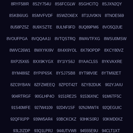
8RYF58IR
8S2Y754U
8S6FCGLW
8SGHCITQ
8SJXN2QY
8SKB6IUG
8SMVFVDF
8SWZO6EX
8T1UV0KN
8TNOE569
8U58PZ5Z
8U9XSZTE
8ULNF9FD
8UQ89PM6
8VO5Q2UE
8VOUFPGA
8VQQAA1I
8VTQSTRQ
8WAVTFXG
8WSU0MSW
8WVC26W1
8WXYKI9V
8X4X9YOL
8X79OPDP
8XCY80VZ
8XP25X65
8XX9KYGX
8Y1IYS6J
8YAACL5S
8YKVAXRE
8YM48I9Z
8YPIP6SK
8YSJ7SB8
8YT98V0E
8YTM92ET
8ZC9YBAN
8ZFZMEEQ
8ZPDT42T
8ZYB2DUK
902YJAIU
904RTRGF
90GLHP4O
9151RE2S
91536XNC
91M6TF5C
91S40MFE
927W4109
92D4V1SF
92NJMW74
92QEGUIC
92QF91PP
939W5AR4
93BCKCKZ
93HKS0RJ
93KMD0XZ
93L2IZDP
93Q1LPRJ
944UTVW8
94555E9U
94CLT1XT