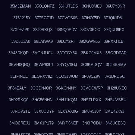
35MJZMAN
35O1QNFZ
36HUTLDS
36NU8MEJ
36U7Y0NR
376J215Y
377SG7JD
37CVGS0S
37IHO75D
37JQKID8
37X9FZP9
38J0SXQX
38NQ9PDV
38O70PCO
38QUD9KX
39D3U3A0
39LAIWA9
39LCYZRI
39MGWN55
39PXKH1B
3A43DKQP
3AGNJUCU
3ATCGY3X
3BKC9MX3
3BORDPAR
3BVH0QRQ
3BWP93L1
3BYQ70GJ
3C9KPDQV
3CL4BSMV
3EIFINEE
3EORXV8Z
3EQ3JWOM
3F09CZ9V
3F1DPDSC
3F84EALY
3GGDN4OR
3GKCN4NY
3GVOCWRP
3H28UNEO
3H92RKQ0
3HG56NHN
3HHJ1KQM
3HSTLPXX
3HSUVSEU
3JRQV2TE
3JX0QDYF
3LXYAX0G
3M0R5J0Y
3ME42K9J
3MOCREJ1
3MX1P1T9
3MYP6NEF
3N0IPODU
3N8UCE6Q
3NE5SFF6
3NH0FX33
3NISGAEP
3O3KQQ4F
3OBDFAXI