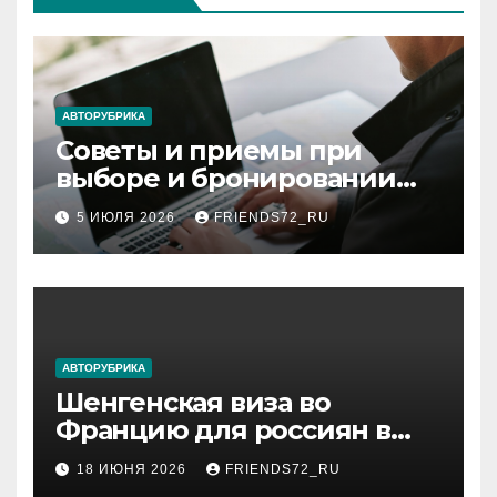
АВТОРУБРИКА
Советы и приемы при
выборе и бронировании
авиабилетов
5 ИЮЛЯ 2026
FRIENDS72_RU
АВТОРУБРИКА
Шенгенская виза во
Францию для россиян в
2026 году: сроки от 3 дней
18 ИЮНЯ 2026
FRIENDS72_RU
и список необходимых