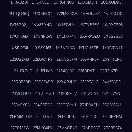
1T3A32QI
1TQ4XCLI
1URGFNU5
1USMDQTI
1USXOD9C
1UTQO46Q
1UXXH5X4
1V2M00OW
1VHOFJ5Z
1VLGOT3L
1VT6PD21
1VV8ZAHG
1W387VUY
1WFVB76Y
1WPX7P03
1WUHK6D4
1X9NP2FS
1XEHVF4N
1XFRA9ZO
1XS2YS68
1XSROT4L
1YS8YJ6Z
1YSKFL0G
1YUCNSFB
1YYN7W1J
1Z1US2M8
1ZLGWTF7
1ZOCGLFM
206VNFLF
20GH4EFO
2110Y7UD
21J9UIA6
2254Q10C
226DDKTL
22R2IX7P
22RDZ3DD
22S5F4PR
22XXR3UO
232PTAJG
24AZ56D2
24MC44U0
24TJTMVU
24XS3FEV
24YV1LVI
252T7VNK
253A0XC6
254O5EQJ
258OBXAU
25JR0XCH
25Q8956U
25RMMEOD
26HTTV6H
26L0HESZ
270L4YOL
276UFPNM
27E8J3FW
27MKG0DU
27MNQPU0
27NBD68F
27O3D674