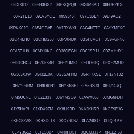
08DIX912
08EH3GS2
08EKQPQ9
08G6A3PD
08HJRZKG
08R2TE13
091V6YQE
0959345H
097C3BE4
09DI9AQ2
09RKK0JO
0A54G2WE
0A7RXWXI
0AG4NTTC
0AYXMFKC
0BO4RLHU
0BOHM258
0BPJ04DK
0BSHJVOT
0C9RGFN6
0CA5T1U9
0CMYI0KC
0D38QEGH
0DCJSPJ1
0DZMHHX1
0E9GCHCU
0EZ05K4R
0FFYUM84
0FLIL6GQ
0FXF2MUD
0G363XJW
0GI31E0A
0GJSAH4M
0GRH7XSL
0H17NT32
0H7Y9RRM
0H9OI0N1
0HYK5SEI
0IA5RSJ3
0IF4Y4UQ
0IM5QCNL
0IUZL33Y
0J6YMSQ9
0JAWX05J
0JMG9NJH
0JX5HAPI
0JXDX9ZM
0K8I19RD
0KA2KHRR
0KCE9EJG
0KFC83WS
0KHXDLT8
0KO7R0BZ
0LA240G7
0LIQ91PM
0LPY3G1Z
0LTLQ0B4
0M40H0CT
0MCMJJJP
0N1LZI50