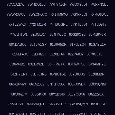
7VACJZDW
7WHDQ1JB
7WHY4Z0N
7WQXY6L4
7WRFNCB0
7WWR3W39
7WZCNQ7C
7X1TM5XQ
7XKFP983
7XMG6WJ3
7XT3ZWK3
7Y2HM15R
7YHSQGPE
7YKTB834
7YTLLGT7
7YW8HTW1
7ZUCLJ14
804ITWBC
80G20QY8
80M18M6R
80NDABQJ
80TBA1GP
81B6R5DR
81F9BZC4
81GAYE1F
81NLFAJC
82LF82LT
82Z0LK6F
82ZPA837
8379G3TC
839R94B1
83DE49ZB
83FF7WTK
83Y6WTO0
843AMPY3
84ZPYENJ
85BF0JNS
85NIO1GL
85YB83US
85Z8IMBR
866X8P4W
86U520L2
87HLHOXA
885XXWB7
8893NQNM
88C06Z7M
88SSKI00
88Y1B346
88ZYQON6
88ZZ29JA
895NL72T
89WVKQCH
8A6B5EEP
8BBJWQMN
8BJPIIGO
8BSWANL0
8BVB056I
8BZT9YKF
8BZZZWSD
8C2C6QL5