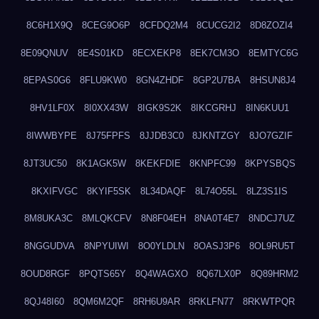
8C6H1X9Q
8CEG9O6P
8CFDQ2M4
8CUCG2I2
8D8ZOZI4
8E09QNUV
8E4S01KD
8ECXEKP8
8EK7CM3O
8EMTYC6G
8EPAS0G6
8FLU9KW0
8GN4ZHDF
8GP2U7BA
8HSUN8J4
8HV1LF0X
8I0XX43W
8IGK9S2K
8IKCGRHJ
8IN6KUU1
8IWWBYPE
8J75FPFS
8JJDB3C0
8JKNTZGY
8JO7GZIF
8JT3UC50
8K1AGK5W
8KEKFDIE
8KNPFC99
8KPYSBQS
8KXIFVGC
8KYIF5SK
8L34DAQF
8L74O55L
8LZ3S1IS
8M8UKA3C
8MLQKCFV
8N8F04EH
8NA0T4E7
8NDCJ7UZ
8NGGUDVA
8NPYUIWI
8O0YLDLN
8OASJ3P6
8OL9RU5T
8OUD8RGF
8PQTS65Y
8Q4WAGXO
8Q67LX0P
8Q89HRM2
8QJ48I60
8QM6M2QF
8RH6U9AR
8RKLFN77
8RKWTPQR