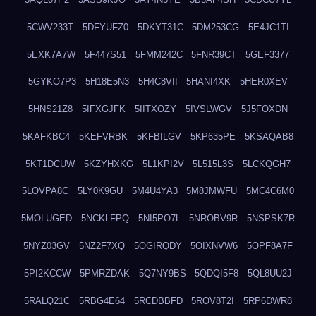
5CWV233T
5DFYUFZ0
5DKYT31C
5DM253CG
5E4JC1TI
5EXK7A7W
5F447S51
5FMM242C
5FNR39CT
5GEF3377
5GYKO7P3
5H18E5N3
5H4C8VII
5HANI4XK
5HER0XEV
5HNS21Z8
5IFXGJFK
5IITXOZY
5IVSLWGV
5J5FOXDN
5KAFKBC4
5KEFVRBK
5KFBILGV
5KP635PE
5KSAQAB8
5KT1DCUW
5KZYHXKG
5L1KPI2V
5L515L3S
5LCKQGH7
5LOVPA8C
5LY0K9GU
5M4U4YA3
5M8JMWFU
5MC4C6M0
5MOLUGED
5NCKLFPQ
5NI5PO7L
5NROBV9R
5NSPSK7R
5NYZ03GV
5NZ2F7XQ
5OGIRQDY
5OIXNVW6
5OPF8A7F
5PI2KCCW
5PMRZDAK
5Q7NY9BS
5QDQI5F8
5QL8UU2J
5RALQ21C
5RBG4E64
5RCDBBFD
5ROV8T2I
5RP6DWR8