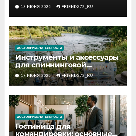
2026 году: сроки от 3 дней
18 ИЮНЯ 2026
FRIENDS72_RU
и список необходимых
документов
ДОСТОПРИМЕЧАТЕЛЬНОСТИ
Инструменты и аксессуары
для спиннинговой
рыбалки: назначение и
17 ИЮНЯ 2026
FRIENDS72_RU
типы
ДОСТОПРИМЕЧАТЕЛЬНОСТИ
Гостиница для
командировки: основные