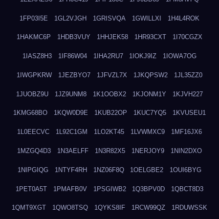
1FP03I5E
1GL2VJGH
1GRISVQA
1GWILLXI
1H4L4ROK
1HAKMC6P
1HDB3VUY
1HHJEK58
1HR93CXT
1I70CGZX
1IASZ8H3
1IF86W04
1IHA2RU7
1IOKJ9IZ
1IOWA7OG
1IWGPKRW
1JEZBYO7
1JFVZL7X
1JKQPSW2
1JL35ZZ0
1JUOBZ9U
1JZ9UNM8
1K1OOBX2
1KJONM1Y
1KJVH227
1KMG68BO
1KQW0D9E
1KUB22OP
1KUC7YQ5
1KVUSEU1
1L0EECVC
1L92C1GM
1LO2KT45
1LVWMXC9
1MF16JX6
1MZGQ4D3
1N3AELFF
1N3R82X5
1NERJOY9
1NIN2DXO
1NIPGIQG
1NTYF4RH
1NZ06F8Q
1OELGBE2
1OUI6BYG
1PET0A5T
1PMAFB0V
1PSGIWB2
1Q3BPV0D
1QBCT8D3
1QMT9XGT
1QWO8TSQ
1QYKS8IF
1RCW99QZ
1RDUWSSK