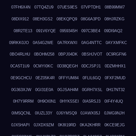
07FH6X4N
07TQ4ZU9
07UES9ES
07VPTDH1
08B99MM7
08DIX912
08EH3GS2
08EKQPQ9
08G6A3PD
08HJRZKG
08R2TE13
091V6YQE
0959345H
097C3BE4
09DI9AQ2
09RKK0JO
0A54G2WE
0A7RXWXI
0AG4NTTC
0AYXMFKC
0BO4RLHU
0BOHM258
0BPJ04DK
0BSHJVOT
0C9RGFN6
0CA5T1U9
0CMYI0KC
0D38QEGH
0DCJSPJ1
0DZMHHX1
0E9GCHCU
0EZ05K4R
0FFYUM84
0FLIL6GQ
0FXF2MUD
0G363XJW
0GI31E0A
0GJSAH4M
0GRH7XSL
0H17NT32
0H7Y9RRM
0H9OI0N1
0HYK5SEI
0IA5RSJ3
0IF4Y4UQ
0IM5QCNL
0IUZL33Y
0J6YMSQ9
0JAWX05J
0JMG9NJH
0JX5HAPI
0JXDX9ZM
0K8I19RD
0KA2KHRR
0KCE9EJG