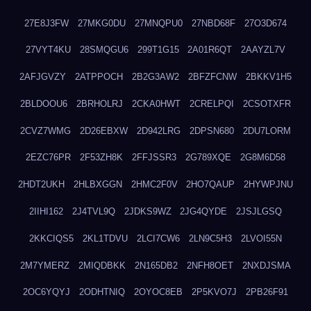
27E8J3FW
27MKG0DU
27MNQPU0
27NBD68F
27O3D674
27VYT4KU
28SMQGU6
299T1G15
2A01R6QT
2AAYZL7V
2AFJGVZY
2ATPPOCH
2B2G3AW2
2BFZFCNW
2BKKV1H5
2BLDOOU6
2BRHOLRJ
2CKA0HWT
2CRELPQI
2CSOTXFR
2CVZ7WMG
2D26EBXW
2D942LRG
2DPSN680
2DU7LORM
2EZC76PR
2F53ZH8K
2FFJSSR3
2G789XQE
2G8M6D58
2HDT2UKH
2HLBXGGN
2HMC2F0V
2HO7QAUP
2HYWPJNU
2IIHI162
2J4TVL9Q
2JDKS9WZ
2JG4QYDE
2JSJLGSQ
2KKCIQS5
2KL1TDVU
2LCI7CW6
2LN9C5H3
2LVOI55N
2M7YMERZ
2MIQDBKK
2N165DB2
2NFH8OET
2NXDJSMA
2OC6YQYJ
2ODHTNIQ
2OYOC8EB
2P5KVO7J
2PB26F91