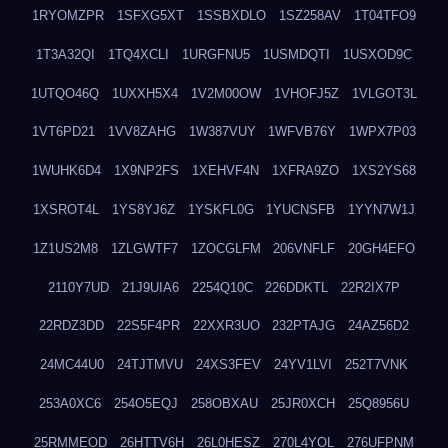
1RYOMZPR
1SFXG5XT
1SSBXDLO
1SZ258AV
1T04TFO9
1T3A32QI
1TQ4XCLI
1URGFNU5
1USMDQTI
1USXOD9C
1UTQO46Q
1UXXH5X4
1V2M00OW
1VHOFJ5Z
1VLGOT3L
1VT6PD21
1VV8ZAHG
1W387VUY
1WFVB76Y
1WPX7P03
1WUHK6D4
1X9NP2FS
1XEHVF4N
1XFRA9ZO
1XS2YS68
1XSROT4L
1YS8YJ6Z
1YSKFL0G
1YUCNSFB
1YYN7W1J
1Z1US2M8
1ZLGWTF7
1ZOCGLFM
206VNFLF
20GH4EFO
2110Y7UD
21J9UIA6
2254Q10C
226DDKTL
22R2IX7P
22RDZ3DD
22S5F4PR
22XXR3UO
232PTAJG
24AZ56D2
24MC44U0
24TJTMVU
24XS3FEV
24YV1LVI
252T7VNK
253A0XC6
254O5EQJ
258OBXAU
25JR0XCH
25Q8956U
25RMMEOD
26HTTV6H
26L0HESZ
270L4YOL
276UFPNM