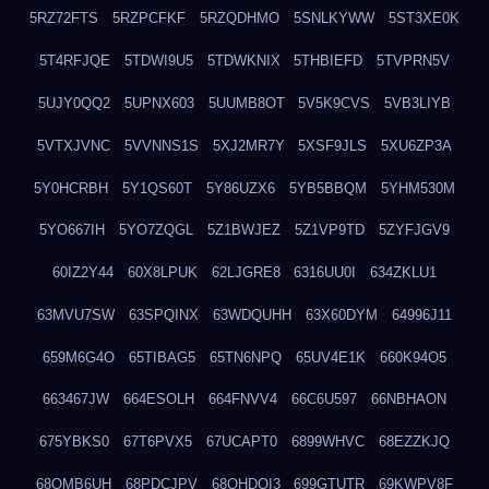
5RZ72FTS
5RZPCFKF
5RZQDHMO
5SNLKYWW
5ST3XE0K
5T4RFJQE
5TDWI9U5
5TDWKNIX
5THBIEFD
5TVPRN5V
5UJY0QQ2
5UPNX603
5UUMB8OT
5V5K9CVS
5VB3LIYB
5VTXJVNC
5VVNNS1S
5XJ2MR7Y
5XSF9JLS
5XU6ZP3A
5Y0HCRBH
5Y1QS60T
5Y86UZX6
5YB5BBQM
5YHM530M
5YO667IH
5YO7ZQGL
5Z1BWJEZ
5Z1VP9TD
5ZYFJGV9
60IZ2Y44
60X8LPUK
62LJGRE8
6316UU0I
634ZKLU1
63MVU7SW
63SPQINX
63WDQUHH
63X60DYM
64996J11
659M6G4O
65TIBAG5
65TN6NPQ
65UV4E1K
660K94O5
663467JW
664ESOLH
664FNVV4
66C6U597
66NBHAON
675YBKS0
67T6PVX5
67UCAPT0
6899WHVC
68EZZKJQ
68OMB6UH
68PDCJPV
68QHDOI3
699GTUTR
69KWPV8F