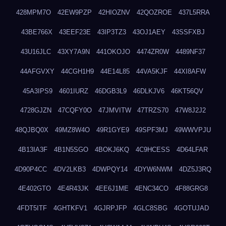
428MPM7O
42EW9PZP
42HIOZNV
42QOZROE
437L5RRA
43BE766X
43EEF23E
43IP3TZ3
43OJ1AEY
43SSFXBJ
43U16JLC
43XY7A9N
441OKOJO
4474ZR0W
4489NF37
44AFGVXY
44CGH1H9
44E14L85
44VA5KJF
44XI8AFW
45A3IPS9
4601IURZ
46DGB3L9
46DLKJV6
46KT56QV
4728GJZN
47CQFY0O
47JMVITW
47TRZS70
47W8J2J2
48QJBQ0X
49MZ8W4O
49R1GYE9
49SPF3MJ
49WWVPJU
4B13IA3F
4B1N5SGO
4BOKJ6KQ
4C9HCESS
4D64LFAR
4D90P4CC
4DV2LKB3
4DWPQY14
4DYW6NWM
4DZ5J3RQ
4E402GTO
4E4R43JK
4EE6J1ME
4ENC34CO
4F88GRG8
4FDT5ITF
4GHTKFV1
4GJRPJFP
4GLC8SBG
4GOTUJAD