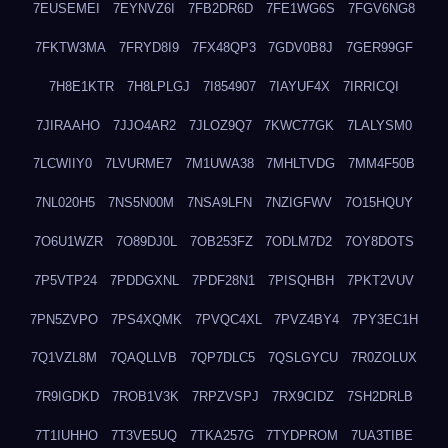
7EUSEMEI
7EYNVZ6I
7FB2DR6D
7FE1WG6S
7FGV6NG8
7FKTW3MA
7FRYD8I9
7FX48QP3
7GDV0B8J
7GER99GF
7H8E1KTR
7H8LPLGJ
7I854907
7IAYUF4X
7IRRICQI
7JIRAAHO
7JJO4AR2
7JLOZ9Q7
7KWC77GK
7LALYSM0
7LCWIIY0
7LVURME7
7M1UWA38
7MHLTVDG
7MM4F50B
7NL020H5
7NS5N00M
7NSA9LFN
7NZIGFWV
7O15HQUY
7O6U1WZR
7O89DJ0L
7OB253FZ
7ODLM7D2
7OY8DOTS
7P5VTP24
7PDDGXNL
7PDF28N1
7PISQHBH
7PKT2VUV
7PN5ZVPO
7PS4XQMK
7PVQC4XL
7PVZ4BY4
7PY3EC1H
7Q1VZL8M
7QAQLLVB
7QP7DLC5
7QSLGYCU
7R0ZOLUX
7R9IGDKD
7ROB1V3K
7RPZVSPJ
7RX9CIDZ
7SH2DRLB
7T1IUHHO
7T3VE5UQ
7TKA257G
7TYDPROM
7UA3TIBE