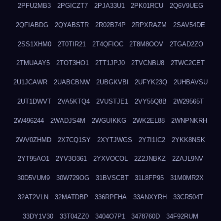
2PFU2MB3
2PGICZT7
2PJA33U1
2PK01RCU
2Q6V9UEG
2QFIABDG
2QYABSTR
2R02B74P
2RPXRAZM
2SAV54DE
2SS1XHM0
2T0TIR21
2T4QFIOC
2T8M8OOV
2TGAD2ZO
2TMUAAY5
2TOT3HO1
2TT1JPJ0
2TVCNBU8
2TWC2CET
2U1JCAWR
2UABCBNW
2UBGKVBI
2UFYK23Q
2UHBAVSU
2UT1DWVT
2VA5KTQ4
2VUSTJE1
2VY55Q8B
2W29565T
2W496244
2WADJS4M
2WGUIKKG
2WK2EL88
2WNPNKRH
2WV0ZHMD
2X7CQ1SY
2XYTJWGS
2Y7I1IC2
2YKK8NSK
2YT95AO1
2YV3O361
2YXVOCOL
2Z2JNBKZ
2ZAJL9NV
30D5VUM9
30W729OG
31BVSCBT
31L8FP95
31M0MR2X
32AT2VLN
32MATDBP
336RPFHA
33ANXYRH
33CR504T
33DY1V30
33T04ZZ0
3404O7P1
3478760D
34F92RUM