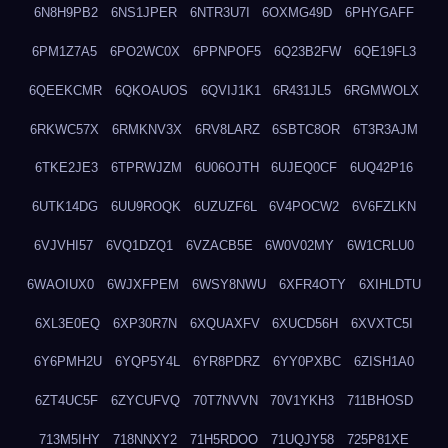
6N8H9PB2
6NS1JPER
6NTR3U7I
6OXMG49D
6PHYGAFF
6PM1Z7A5
6PO2WC0X
6PPNPOF5
6Q23B2FW
6QE19FL3
6QEEKCMR
6QKOAUOS
6QVIJ1K1
6R431JL5
6RGMWOLX
6RKWC57X
6RMKNV3X
6RV8LARZ
6SBTC8OR
6T3R3AJM
6TKE2JE3
6TPRWJZM
6U06OJTH
6UJEQ0CF
6UQ42P16
6UTK14DG
6UU9ROQK
6UZUZF6L
6V4POCW2
6V6FZLKN
6VJVHI57
6VQ1DZQ1
6VZACB5E
6W0V02MY
6W1CRLU0
6WAOIUX0
6WJXFPEM
6WSY8NWU
6XFR4OTY
6XIHLDTU
6XL3E0EQ
6XP30R7N
6XQUAXFV
6XUCD56H
6XVXTC5I
6Y6PMH2U
6YQP5Y4L
6YR8PDRZ
6YY0PXBC
6ZISH1A0
6ZT4UC5F
6ZYCUFVQ
70T7NVVN
70V1YKH3
711BHOSD
713M5IHY
718NNXY2
71H5RDOO
71UQJY58
725P81XE