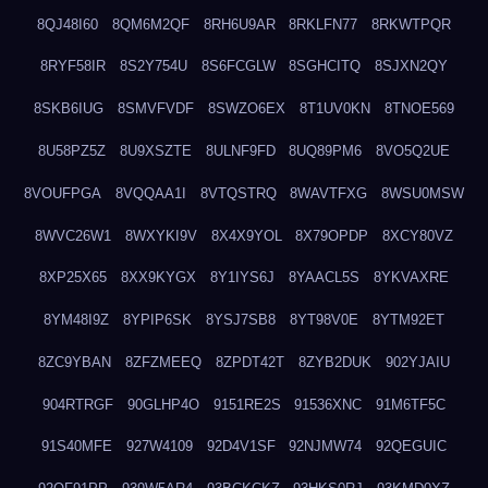
8QJ48I60
8QM6M2QF
8RH6U9AR
8RKLFN77
8RKWTPQR
8RYF58IR
8S2Y754U
8S6FCGLW
8SGHCITQ
8SJXN2QY
8SKB6IUG
8SMVFVDF
8SWZO6EX
8T1UV0KN
8TNOE569
8U58PZ5Z
8U9XSZTE
8ULNF9FD
8UQ89PM6
8VO5Q2UE
8VOUFPGA
8VQQAA1I
8VTQSTRQ
8WAVTFXG
8WSU0MSW
8WVC26W1
8WXYKI9V
8X4X9YOL
8X79OPDP
8XCY80VZ
8XP25X65
8XX9KYGX
8Y1IYS6J
8YAACL5S
8YKVAXRE
8YM48I9Z
8YPIP6SK
8YSJ7SB8
8YT98V0E
8YTM92ET
8ZC9YBAN
8ZFZMEEQ
8ZPDT42T
8ZYB2DUK
902YJAIU
904RTRGF
90GLHP4O
9151RE2S
91536XNC
91M6TF5C
91S40MFE
927W4109
92D4V1SF
92NJMW74
92QEGUIC