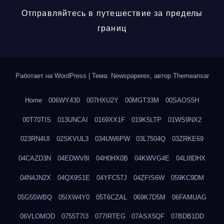
Отправляйтесь в путешествие за пределы
границ
Работает на WordPress
|
Тема: Newspaperex, автор
Themeansar
Home
006WY430
007HXU2Y
00MGT33M
00SAOS5H
00T70TIS
013UNCAI
0169XX1F
019K5LTP
01WS9NX2
023RN4UI
02SKVUL3
034UW6PW
03L7504Q
03ZRKE69
04CAZD3N
04EDWV8I
04H0HX0B
04KWVG4E
04LI8DHX
04N4JN2X
04QX9S1E
04YFC57J
04ZFIS6W
059KC9DM
05G55WBQ
05IXW4Y0
05T6CZAL
069K7D5M
06FAMUAG
06VLOMOD
0755T7I3
077IRTEG
07ASX5QF
07BDB1DD