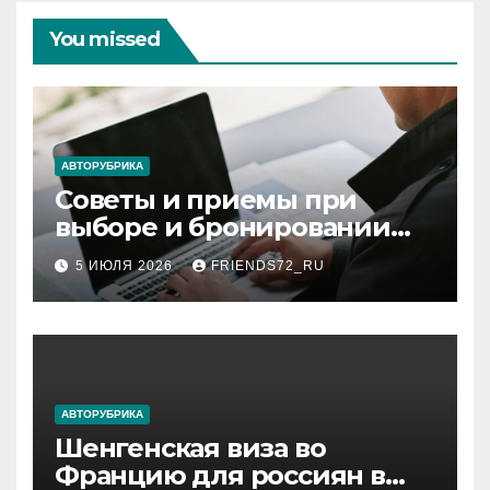
You missed
АВТОРУБРИКА
Советы и приемы при
выборе и бронировании
авиабилетов
5 ИЮЛЯ 2026
FRIENDS72_RU
АВТОРУБРИКА
Шенгенская виза во
Францию для россиян в