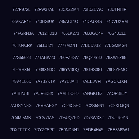
727P972L
72FW37AL
73CXZZM4
73IDZEWO
73UTNHIP
73VKAF4E
740HGIUK
745ACL1O
74DPJX4S
74DVDXRM
74FGRN3A
7612HD1B
7651K273
76BJGQ4F
76G4013Z
76HU4CRK
76LLJI2Y
7777M27H
77BED9B2
77BGMMG4
77S55623
77TABW20
780FZHSV
78Q29S80
78XWEZ88
792RHX5L
7939XN0C
796YV3DQ
79GHS38T
79L8YFMC
79V4EL6D
7A7B2KTK
7A7E8AHI
7AEEJVFI
7AGCKJXN
7AIBYJBI
7AJR6D3X
7AMTLOH9
7ANGKL8Z
7AOR3BJY
7AOSYN3G
7BVHAFGY
7C26C5EC
7C2S58N1
7C2XDJQN
7C4MI5MB
7CCV7IAS
7D5UQZFD
7D73WX32
7DULR9YN
7DXTFT0X
7DYZC5PF
7E0NDNH1
7EDB4H4S
7EE3M9WJ