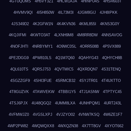
4GTUQOMS
4H5VY3Z1
4HCW1AJA
4HINPU4S
4HSR603T
4HVMV9QI
4I5H850W
4IL73M3I
4JGM8GIJ
4JH8IPKK
4JS349D2
4K2GFW1N
4K4KVN36
4KML855I
4KNS3G0Y
4KQJIFMI
4KWTO3AT
4LXNH9M8
4M8RR8DW
4NNSAVOG
4NOFJHTI
4NRBYMY1
4O9WC0SL
4ORR508B
4P5VX889
4PE2DGG9
4PW810LS
4Q1M7Q60
4QAHYG43
4QHYCH8B
4QL610TS
4QRSJ753
4QVTMIC5
4QXRDQN7
4S31TENQ
4SGZZGF9
4SHI3FUE
4SRMCB32
4SYJTR01
4T4UXTTO
4T8GUZVK
4TAWVEKW
4TBBI1Y5
4TJ1ASNW
4TPTYC45
4TSJ6PJX
4U48QGQ2
4UMM8LXA
4UNHPQM1
4URT243L
4VFMWJZ0
4VGSLXPJ
4VJZYO02
4VNW7KSQ
4W6ZE1F7
4WP2PW82
4WQWQXX8
4WXQZN38
4X7TT8GV
4XYOT662