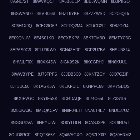
895NL72T
89WVKQCH
8A6B5EEP
8BBJWQMN
8BJPIIGO
8BSWANL0
8BVB056I
8BZT9YKF
8BZZZWSD
8C2C6QL5
8C6H1X9Q
8CEG9O6P
8CFDQ2M4
8CUCG2I2
8D8ZOZI4
8E09QNUV
8E4S01KD
8ECXEKP8
8EK7CM3O
8EMTYC6G
8EPAS0G6
8FLU9KW0
8GN4ZHDF
8GP2U7BA
8HSUN8J4
8HV1LF0X
8I0XX43W
8IGK9S2K
8IKCGRHJ
8IN6KUU1
8IWWBYPE
8J75FPFS
8JJDB3C0
8JKNTZGY
8JO7GZIF
8JT3UC50
8K1AGK5W
8KEKFDIE
8KNPFC99
8KPYSBQS
8KXIFVGC
8KYIF5SK
8L34DAQF
8L74O55L
8LZ3S1IS
8M8UKA3C
8MLQKCFV
8N8F04EH
8NA0T4E7
8NDCJ7UZ
8NGGUDVA
8NPYUIWI
8O0YLDLN
8OASJ3P6
8OL9RU5T
8OUD8RGF
8PQTS65Y
8Q4WAGXO
8Q67LX0P
8Q89HRM2