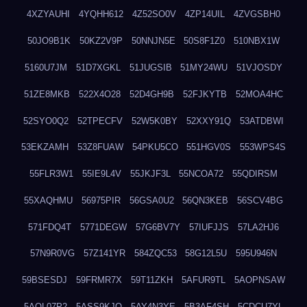
4XZYAUHI
4YQHH612
4Z52SO0V
4ZP14UIL
4ZVGSBH0
50JO9B1K
50KZ2V9P
50NNJN5E
50S8F1Z0
510NBX1W
5160U7JM
51D7XGKL
51JUGSIB
51MY24WU
51VJOSDY
51ZE8MKB
522X4O28
52D4GH9B
52FJKYTB
52MOA4HC
52SYO0Q2
52TPECFV
52W5K0BY
52XXY91Q
53ATDBWI
53EKZAMH
53Z8FUAW
54PKU5CO
551HGV0S
553WPS4S
55FLR3W1
55IE9L4V
55JKJF3L
55NCOA72
55QDIRSM
55XAQHMU
56975PIR
56GSA0U2
56QN3KEB
56SCV4BG
571FDQ4T
5771DEGW
57G6BV7Y
57IUFJJS
57LA2HJ6
57N9R0VG
57Z141YR
584ZQC53
58G12L5U
595U946N
59BSESDJ
59FRMR7X
59T11ZKH
5AFUR9TL
5AOPNSAW
5AQL07P2
5ASS9KJO
5AY4N3YE
5B3AF4SH
5CDCU7YL