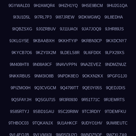
9GYWALD3
9H2AMQR4
9HIZH1YQ
9HSE9BCM
9HU2G1QA
9I3U1D5L
9I7RL7P3
9I87JREW
9IDKWGWQ
9IL8EDHA
9IQBZSXG
9J0ZRBUV
9J11UAOI
9JA7JOQ9
9JHR89JS
9JKLGY5E
9KBAABXH
9KKHTYIP
9KRBN3CP
9KXDCNY7
9KYCB7O6
9KZY0X2M
9LDELS8R
9LI6FD0X
9LPX29XS
9M408HT8
9N08A9CF
9NAVVPPN
9NAZEVEZ
9NDMZNUZ
9NKKRBUS
9NM3IO8B
9NPDK8EO
9OKXN2KX
9PGFG1J0
9PIZMO0H
9Q3CVGCM
9Q4799TT
9QE0Y05S
9QEDJDIS
9QSFAYJH
9QSGU715
9R3R0930
9R51T71C
9RJEMRTS
9S85RTYJ
9SBD1GAU
9SC20R8W
9TC3RDIY
9TDEMFKU
9THBOC03
9TQKANJX
9U1AHKCF
9UDYO1HV
9UW8EUTC
9VL4EOJB
9VLVMX0I
9W0SDU2O
9WNDZ5OE
9WZXLZA9