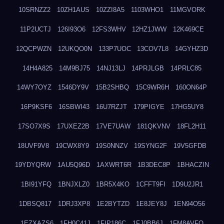
10SRNZZ2
10ZH1AUS
10ZZI8A5
1103WHO1
11MGVORK
11P2UCTJ
126I93O6
12FS3WHV
12HZ1JWW
12K469CE
12QCPWZN
12UKQO0N
133P7UOC
13COV7L8
14GYHZ3D
14H4A825
14M9BJ75
14NJ13LJ
14PRJLGB
14PRLC85
14WY7OYZ
1546DY9V
15B2SHBQ
15C9WR6H
160ON64P
16P9KSF6
16SBWI43
16U7RZJT
179PIGYE
17HG5UY8
17SO7X9S
17UXEZ2B
17VE7UAW
181QKVNV
18FL2H11
18UVF9V8
19CWX8Y9
19S0NNZV
19SYNG2F
19V5GFDB
19YDYQRW
1AU5Q96D
1AXWRT6R
1B3DEC8P
1BHACZIN
1BI91YFQ
1BNJXLZ0
1BR5X4KO
1CFFT9FI
1D9U2JR1
1DBSQ817
1DRJ3XP8
1E2BYTZD
1E8JEY8J
1EN94O56
1EZXAZS6
1FH0C41J
1FIP186C
1FJ0BB6J
1FM8AVFQ