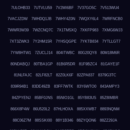
7ULOHB33
7UTVLU59
7V2MI6BF
7V37GO5C
7V513WU4
7VACJZDW
7WHDQ1JB
7WHY4Z0N
7WQXY6L4
7WRFNCB0
7WWR3W39
7WZCNQ7C
7X1TM5XQ
7XKFP983
7XMG6WJ3
7XT3ZWK3
7Y2HM15R
7YHSQGPE
7YKTB834
7YTLLGT7
7YW8HTW1
7ZUCLJ14
804ITWBC
80G20QY8
80M18M6R
80NDABQJ
80TBA1GP
81B6R5DR
81F9BZC4
81GAYE1F
81NLFAJC
82LF82LT
82Z0LK6F
82ZPA837
8379G3TC
839R94B1
83DE49ZB
83FF7WTK
83Y6WTO0
843AMPY3
84ZPYENJ
85BF0JNS
85NIO1GL
85YB83US
85Z8IMBR
866X8P4W
86U520L2
87HLHOXA
885XXWB7
8893NQNM
88C06Z7M
88SSKI00
88Y1B346
88ZYQON6
88ZZ29JA