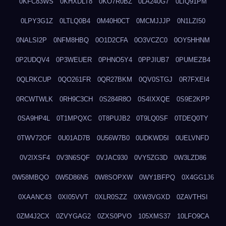
0KFC83WS
0KHXDLT8
0KO7R0BZ
0LA240G7
0LIQ91PM
0LPY3G1Z
0LTLQ0B4
0M40H0CT
0MCMJJJP
0N1LZI50
0NALSI2P
0NFM8HBQ
0O1D2CFA
0O3VCZC0
0OY5HHNM
0P2UDQV4
0P3WEUER
0PHNO5Y4
0PPJIUB7
0PUMEZB4
0QLRKCUP
0QO261FR
0QR27BKM
0QV0STGJ
0R7FXEI4
0RCWTWLK
0RH9C3CH
0S284R8O
0S4IXXQE
0S9E2KPP
0SA9HP4L
0T1MPQXC
0T8PUJB2
0T9LQ0SF
0TDEQ0TY
0TWV72OF
0U01AD7B
0U56W7B0
0UDKWD5I
0UELVNFD
0V2IXSF4
0V3N6SQF
0VJAC930
0VY5ZG3D
0W3LZD86
0W58MBQO
0W5D86N5
0W8SOPXW
0WY1BFPQ
0X4GG1J6
0XAANC43
0XI05VVT
0XLR0SZZ
0XW3VGXD
0ZAVTHSI
0ZM4J2CX
0ZVYGAG2
0ZXS0PVO
105XMS37
10LFO9CA