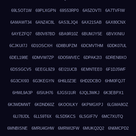
69LSOT1W
69PLXGPN
69S53RP0
6A5ZOVTI
6A7TVFIW
6AMAWT34
6ANZ4C8L
6AS3LJQ4
6AX21SAB
6AX80CNX
6AYEZFQ7
6B0V87BD
6BA9R10Z
6BUMJY5E
6BVXINIU
6CJKUI7J
6D1OSCXH
6D8BUPZM
6DCMVTHM
6DDK07UL
6DEL198E
6DMVW7ZP
6DO5WVEC
6DPAK2I3
6DREN8XO
6DSSGCV5
6EEGL9Z9
6EI21UCB
6EMNTEE0
6F1DJ5WF
6G3CXI93
6G3KEGYN
6H6L0Z3E
6HD2DCBO
6HM0FQJT
6HWL9A3P
6I5IUH76
6JGSI1UR
6JQL3WKJ
6K3EBPX1
6K3WDMWT
6KDND60Z
6KOOILKY
6KPMGXPJ
6LGMA8OZ
6LI78JDL
6LL59T6X
6LSD5KCS
6LSGIF7V
6MC7XUTQ
6MNBISNE
6MRU4GHW
6MRWI2FW
6MUKQ2Q2
6N6MCPD2