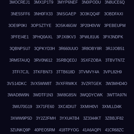
3MOCREJ1
3MX1P1T9
3MYP6NEF
3N0IPODU
3N8UCE6Q
3NE5SFF6
3NH0FX33
3NISGAEP
3O3KQQ4F
3OBDFAXI
3OE9P0KI
3OPSZTYE
3OSK46GW
3P20H0VW
3PEBEUPM
3PFEI4E1
3PHQ0AXL
3PJX8KV3
3PWL81U6
3PX3NDPK
3QBNPSU7
3QPKYD3H
3R660UUO
3R8OBY8R
3RJJOB51
3RM5TAUQ
3RV0N612
3SRBQEDJ
3SXFZOBA
3TBVTN7Z
3TFI7CJL
3TKFBN73
3TTB618D
3TVMVY4A
3VPL82H9
3VS14DKC
3VX5WW8T
3VXFRWKX
3VZRTGEK
3W3MHD4O
3WAD8W9N
3WDTF1N3
3WI8G8SN
3WQDYCWK
3WTTA97N
3WU70G19
3X71FE60
3XC4DIU7
3XMIH0VI
3XMLLD4K
3XWW9P5D
3Y2Z2FMH
3YXUATB4
3Z3344KT
3ZBBJF82
3ZUNKQ9P
40PEO5RM
418TPYOG
41A6AQPI
41CR68ZC