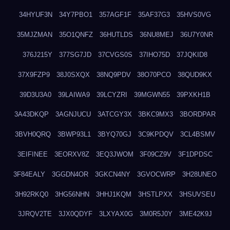
34HYUF3N
34Y7PBO1
357AGF1F
35AF37G3
35HVS0VG
35MJZMAN
35O1QNFZ
36HUTLDS
36NU8MEJ
36U7Y0NR
376J215Y
377SG7JD
37CVGS0S
37IHO75D
37JQKID8
37X9FZP9
38J0SXQX
38NQ9PDV
38O70PCO
38QUD9KX
39D3U3A0
39LAIWA9
39LCYZRI
39MGWN55
39PXKH1B
3A43DKQP
3AGNJUCU
3ATCGY3X
3BKC9MX3
3BORDPAR
3BVH0QRQ
3BWP93L1
3BYQ70GJ
3C9KPDQV
3CL4BSMV
3EIFINEE
3EORXV8Z
3EQ3JWOM
3F09CZ9V
3F1DPDSC
3F84EALY
3GGDN4OR
3GKCN4NY
3GVOCWRP
3H28UNEO
3H92RKQ0
3HG56NHN
3HHJ1KQM
3HSTLPXX
3HSUVSEU
3JRQV2TE
3JX0QDYF
3LXYAX0G
3M0R5J0Y
3ME42K9J