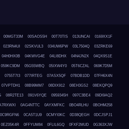
00MGT33M
00SAOS5H
00T70TIS
013UNCAI
0169XX1F
023RN4UI
02SKVUL3
034UW6PW
03L7504Q
03ZRKE69
04H0HX0B
04KWVG4E
04LI8DHX
04N4JN2X
04QX9S1E
059KC9DM
05G55WBQ
05IXW4Y0
05T6CZAL
069K7D5M
0755T7I3
077IRTEG
07ASX5QF
07BDB1DD
07FH6X4N
07VPTDH1
08B99MM7
08DIX912
08EH3GS2
08EKQPQ9
G
08R2TE13
091V6YQE
0959345H
097C3BE4
09DI9AQ2
A7RXWXI
0AG4NTTC
0AYXMFKC
0BO4RLHU
0BOHM258
0C9RGFN6
0CA5T1U9
0CMYI0KC
0D38QEGH
0DCJSPJ1
0EZ05K4R
0FFYUM84
0FLIL6GQ
0FXF2MUD
0G363XJW