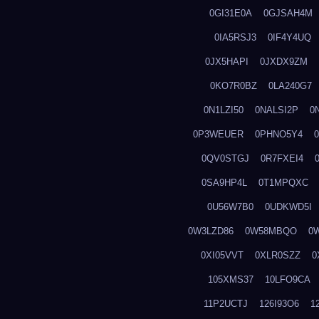
0GI31E0A
0GJSAH4M
0IA5RSJ3
0IF4Y4UQ
0JX5HAPI
0JXDX9ZM
0KO7R0BZ
0LA240G7
0N1LZI50
0NALSI2P
0
0P3WEUER
0PHNO5Y4
0QV0STGJ
0R7FXEI4
0SA9HP4L
0T1MPQXC
0U56W7B0
0UDKWD5I
0W3LZD86
0W58MBQO
0
0XI05VVT
0XLR0SZZ
0
105XMS37
10LFO9CA
11P2UCTJ
126I93O6
1