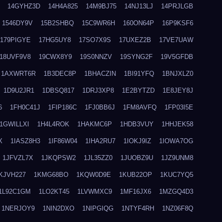
14GYHZ3D
14H4A825
14M9BJ75
14NJ13LJ
14PRJLGB
1546DY9V
15B2SHBQ
15C9WR6H
160ON64P
16P9KSF6
179PIGYE
17HG5UY8
17SO7X9S
17UXEZ2B
17VE7UAW
18UVF9V8
19CWX8Y9
19S0NNZV
19SYNG2F
19V5GFDB
1AXWRT6R
1B3DEC8P
1BHACZIN
1BI91YFQ
1BNJXLZ0
1D9U2JR1
1DBSQ817
1DRJ3XP8
1E2BYTZD
1E8JEY8J
6
1FH0C41J
1FIP186C
1FJ0BB6J
1FM8AVFQ
1FP03I5E
1GWILLXI
1H4L4ROK
1HAKMC6P
1HDB3VUY
1HHJEK58
X
1IASZ8H3
1IF86W04
1IHA2RU7
1IOKJ9IZ
1IOWA7OG
1JFVZL7X
1JKQPSW2
1JL35ZZ0
1JUOBZ9U
1JZ9UNM8
KJVH227
1KMG68BO
1KQW0D9E
1KUB22OP
1KUC7YQ5
1L92C1GM
1LO2KT45
1LVWMXC9
1MF16JX6
1MZGQ4D3
1NERJOY9
1NIN2DXO
1NIPGIQG
1NTYF4RH
1NZ06F8Q