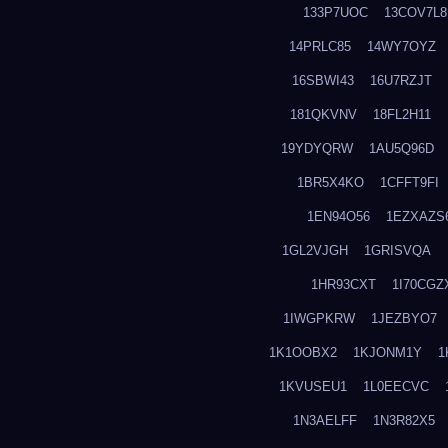
133P7UOC
13COV7L8
14PRLC85
14WY7OYZ
16SBWI43
16U7RZJT
181QKVNV
18FL2H11
19YDYQRW
1AU5Q96D
1BR5X4KO
1CFFT9FI
1EN94O56
1EZXAZS
1GL2VJGH
1GRISVQA
1HR93CXT
1I70CGZ
1IWGPKRW
1JEZBYO7
1K1OOBX2
1KJONM1Y
1
1KVUSEU1
1L0EECVC
1N3AELFF
1N3R82X5