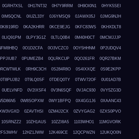
0GRH7XSL
0H17NT32
0H7Y9RRM
0H9OI0N1
0HYK5SEI
0IM5QCNL
0IUZL33Y
0J6YMSQ9
0JAWX05J
0JMG9NJH
0K8I19RD
0KA2KHRR
0KCE9EJG
0KFC83WS
0KHXDLT8
0LIQ91PM
0LPY3G1Z
0LTLQ0B4
0M40H0CT
0MCMJJJP
NFM8HBQ
0O1D2CFA
0O3VCZC0
0OY5HHNM
0P2UDQV4
0PPJIUB7
0PUMEZB4
0QLRKCUP
0QO261FR
0QR27BKM
0RCWTWLK
0RH9C3CH
0S284R8O
0S4IXXQE
0S9E2KPP
0T8PUJB2
0T9LQ0SF
0TDEQ0TY
0TWV72OF
0U01AD7B
0UELVNFD
0V2IXSF4
0V3N6SQF
0VJAC930
0VY5ZG3D
W5D86N5
0W8SOPXW
0WY1BFPQ
0X4GG1J6
0XAANC43
XW3VGXD
0ZAVTHSI
0ZM4J2CX
0ZVYGAG2
0ZXS0PVO
10SRNZZ2
10ZH1AUS
10ZZI8A5
1103WHO1
11MGVORK
2FS3WHV
12HZ1JWW
12K469CE
12QCPWZN
12UKQO0N