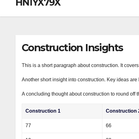
HN1YX79X
р
a
i
A
а
m
k
p
в
i
p
и
т
Construction Insights
ь
This is a short paragraph about construction. It cover
Another short insight into construction. Key ideas are 
A concluding thought about construction to round off t
Construction 1
Construction 
77
66