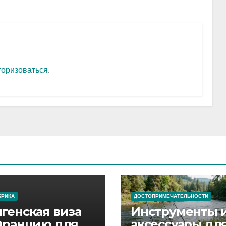
торизоваться
.
БРИКА
ДОСТОПРИМЕЧАТЕЛЬНОСТИ
генская виза
Инструменты 
Францию для
аксессуары дл