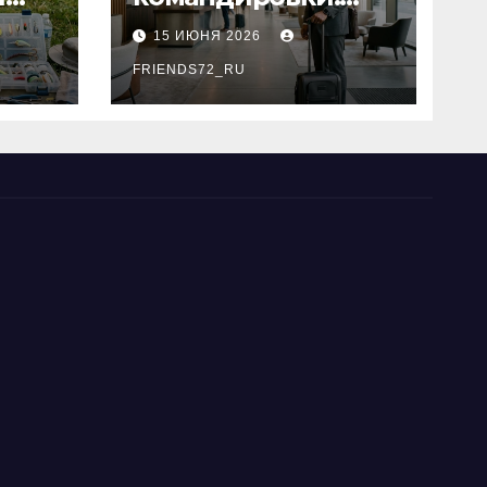
основные
15 ИЮНЯ 2026
критерии выбора
типы
FRIENDS72_RU