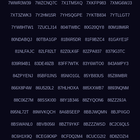
7WWR3W39
7WZCNQ7C
7X1TM5XQ
7XKFP983
7XMG6WJ3
7XT3ZWK3
7Y2HM15R
7YHSQGPE
7YKTB834
7YTLLGT7
7YW8HTW1
7ZUCLJ14
804ITWBC
80G20QY8
80M18M6R
80NDABQJ
80TBA1GP
81B6R5DR
81F9BZC4
81GAYE1F
81NLFAJC
82LF82LT
82Z0LK6F
82ZPA837
8379G3TC
839R94B1
83DE49ZB
83FF7WTK
83Y6WTO0
843AMPY3
84ZPYENJ
85BF0JNS
85NIO1GL
85YB83US
85Z8IMBR
866X8P4W
86U520L2
87HLHOXA
885XXWB7
8893NQNM
88C06Z7M
88SSKI00
88Y1B346
88ZYQON6
88ZZ29JA
895NL72T
89WVKQCH
8A6B5EEP
8BBJWQMN
8BJPIIGO
8BSWANL0
8BVB056I
8BZT9YKF
8BZZZWSD
8C2C6QL5
8C6H1X9Q
8CEG9O6P
8CFDQ2M4
8CUCG2I2
8D8ZOZI4