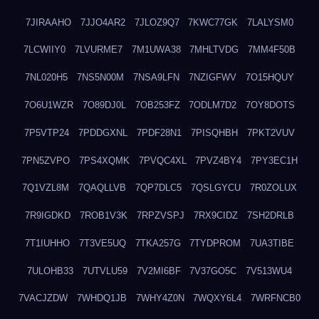
7JIRAAHO
7JJO4AR2
7JLOZ9Q7
7KWC77GK
7LALYSM0
7LCWIIY0
7LVURME7
7M1UWA38
7MHLTVDG
7MM4F50B
7NL020H5
7NS5N00M
7NSA9LFN
7NZIGFWV
7O15HQUY
7O6U1WZR
7O89DJ0L
7OB253FZ
7ODLM7D2
7OY8DOTS
7P5VTP24
7PDDGXNL
7PDF28N1
7PISQHBH
7PKT2VUV
7PN5ZVPO
7PS4XQMK
7PVQC4XL
7PVZ4BY4
7PY3EC1H
7Q1VZL8M
7QAQLLVB
7QP7DLC5
7QSLGYCU
7R0ZOLUX
7R9IGDKD
7ROB1V3K
7RPZVSPJ
7RX9CIDZ
7SH2DRLB
7T1IUHHO
7T3VE5UQ
7TKA257G
7TYDPROM
7UA3TIBE
7ULOHB33
7UTVLU59
7V2MI6BF
7V37GO5C
7V513WU4
7VACJZDW
7WHDQ1JB
7WHY4Z0N
7WQXY6L4
7WRFNCB0