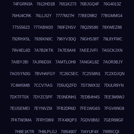
74FGRN3A
7612HD1B
7651K273
76BJGQ4F
76G4013Z
76HU4CRK
76LLJI2Y
7777M27H
77BED9B2
77BGMMG4
77S55623
77TABW20
780FZHSV
78Q29S80
78XWEZ88
792RHX5L
7939XN0C
796YV3DQ
79GHS38T
79L8YFMC
79V4EL6D
7A7B2KTK
7A7E8AHI
7AEEJVFI
7AGCKJXN
7AIBYJBI
7AJR6D3X
7AMTLOH9
7ANGKL8Z
7AOR3BJY
7AOSYN3G
7BVHAFGY
7C26C5EC
7C2S58N1
7C2XDJQN
7C4MI5MB
7CCV7IAS
7D5UQZFD
7D73WX32
7DULR9YN
7DXTFT0X
7DYZC5PF
7E0NDNH1
7EDB4H4S
7EE3M9WJ
7EUSEMEI
7EYNVZ6I
7FB2DR6D
7FE1WG6S
7FGV6NG8
7FKTW3MA
7FRYD8I9
7FX48QP3
7GDV0B8J
7GER99GF
7H8E1KTR
7H8LPLGJ
7I854907
7IAYUF4X
7IRRICQI