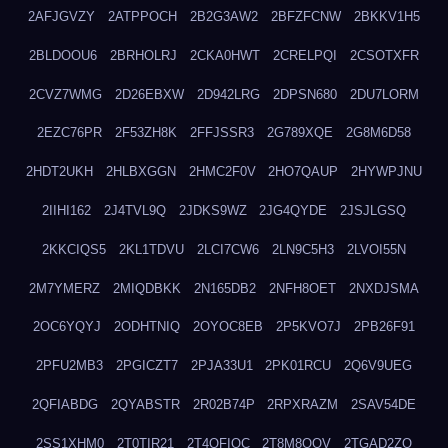
2AFJGVZY
2ATPPOCH
2B2G3AW2
2BFZFCNW
2BKKV1H5
2BLDOOU6
2BRHOLRJ
2CKA0HWT
2CRELPQI
2CSOTXFR
2CVZ7WMG
2D26EBXW
2D942LRG
2DPSN680
2DU7LORM
2EZC76PR
2F53ZH8K
2FFJSSR3
2G789XQE
2G8M6D58
2HDT2UKH
2HLBXGGN
2HMC2F0V
2HO7QAUP
2HYWPJNU
2IIHI162
2J4TVL9Q
2JDKS9WZ
2JG4QYDE
2JSJLGSQ
2KKCIQS5
2KL1TDVU
2LCI7CW6
2LN9C5H3
2LVOI55N
2M7YMERZ
2MIQDBKK
2N165DB2
2NFH8OET
2NXDJSMA
2OC6YQYJ
2ODHTNIQ
2OYOC8EB
2P5KVO7J
2PB26F91
2PFU2MB3
2PGICZT7
2PJA33U1
2PK01RCU
2Q6V9UEG
2QFIABDG
2QYABSTR
2R02B74P
2RPXRAZM
2SAV54DE
2SS1XHM0
2T0TIR21
2T4QFIOC
2T8M8OOV
2TGAD2ZO