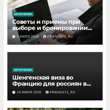
АВТОРУБРИКА
Советы и приемы при
выборе и бронировании
авиабилетов
5 ИЮЛЯ 2026
FRIENDS72_RU
АВТОРУБРИКА
Шенгенская виза во
Францию для россиян в
2026 году: сроки от 3 дней
18 ИЮНЯ 2026
FRIENDS72_RU
и список необходимых
документов