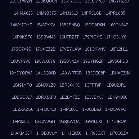
12QCPWZN
12UKQO0N
133P7UOC
13COV7L8
14GYHZ3D
14H4A825
14M9BJ75
14NJ13LJ
14PRJLGB
14PRLC85
14WY7OYZ
1546DY9V
15B2SHBQ
15C9WR6H
160ON64P
16P9KSF6
16SBWI43
16U7RZJT
179PIGYE
17HG5UY8
17SO7X9S
17UXEZ2B
17VE7UAW
181QKVNV
18FL2H11
18UVF9V8
19CWX8Y9
19S0NNZV
19SYNG2F
19V5GFDB
19YDYQRW
1AU5Q96D
1AXWRT6R
1B3DEC8P
1BHACZIN
1BI91YFQ
1BNJXLZ0
1BR5X4KO
1CFFT9FI
1D9U2JR1
1DBSQ817
1DRJ3XP8
1E2BYTZD
1E8JEY8J
1EN94O56
1EZXAZS6
1FH0C41J
1FIP186C
1FJ0BB6J
1FM8AVFQ
1FP03I5E
1GL2VJGH
1GRISVQA
1GWILLXI
1H4L4ROK
1HAKMC6P
1HDB3VUY
1HHJEK58
1HR93CXT
1I70CGZX