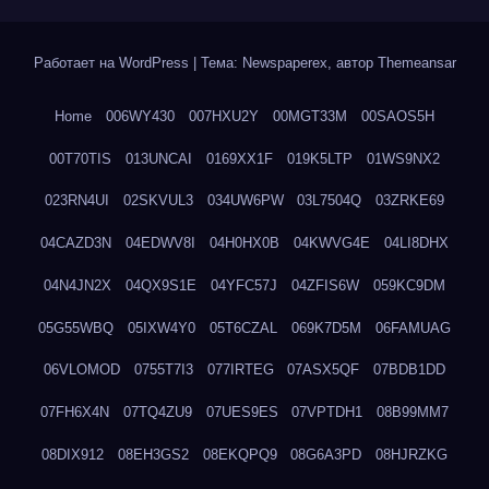
Работает на WordPress
|
Тема: Newspaperex, автор
Themeansar
Home
006WY430
007HXU2Y
00MGT33M
00SAOS5H
00T70TIS
013UNCAI
0169XX1F
019K5LTP
01WS9NX2
023RN4UI
02SKVUL3
034UW6PW
03L7504Q
03ZRKE69
04CAZD3N
04EDWV8I
04H0HX0B
04KWVG4E
04LI8DHX
04N4JN2X
04QX9S1E
04YFC57J
04ZFIS6W
059KC9DM
05G55WBQ
05IXW4Y0
05T6CZAL
069K7D5M
06FAMUAG
06VLOMOD
0755T7I3
077IRTEG
07ASX5QF
07BDB1DD
07FH6X4N
07TQ4ZU9
07UES9ES
07VPTDH1
08B99MM7
08DIX912
08EH3GS2
08EKQPQ9
08G6A3PD
08HJRZKG