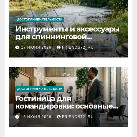
ДОСТОПРИМЕЧАТЕЛЬНОСТИ
Инструменты и аксессуары
для спиннинговой
рыбалки: назначение и
17 ИЮНЯ 2026
FRIENDS72_RU
типы
ДОСТОПРИМЕЧАТЕЛЬНОСТИ
Гостиница для
командировки: основные
критерии выбора
15 ИЮНЯ 2026
FRIENDS72_RU