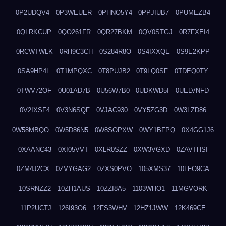
0P2UDQV4
0P3WEUER
0PHNO5Y4
0PPJIUB7
0PUMEZB4
0QLRKCUP
0QO261FR
0QR27BKM
0QV0STGJ
0R7FXEI4
0RCWTWLK
0RH9C3CH
0S284R8O
0S4IXXQE
0S9E2KPP
0SA9HP4L
0T1MPQXC
0T8PUJB2
0T9LQ0SF
0TDEQ0TY
0TWV72OF
0U01AD7B
0U56W7B0
0UDKWD5I
0UELVNFD
0V2IXSF4
0V3N6SQF
0VJAC930
0VY5ZG3D
0W3LZD86
0W58MBQO
0W5D86N5
0W8SOPXW
0WY1BFPQ
0X4GG1J6
0XAANC43
0XI05VVT
0XLR0SZZ
0XW3VGXD
0ZAVTHSI
0ZM4J2CX
0ZVYGAG2
0ZXS0PVO
105XMS37
10LFO9CA
10SRNZZ2
10ZH1AUS
10ZZI8A5
1103WHO1
11MGVORK
11P2UCTJ
126I93O6
12FS3WHV
12HZ1JWW
12K469CE