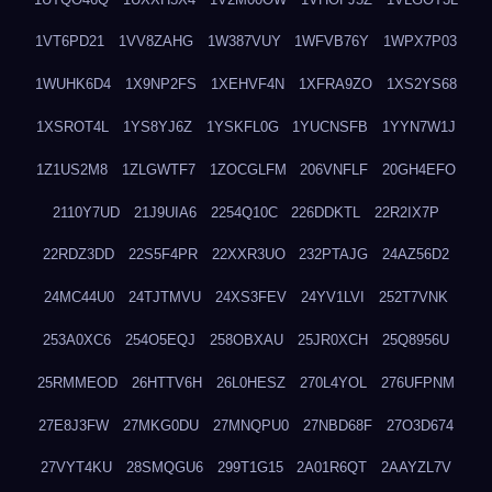
1VT6PD21
1VV8ZAHG
1W387VUY
1WFVB76Y
1WPX7P03
1WUHK6D4
1X9NP2FS
1XEHVF4N
1XFRA9ZO
1XS2YS68
1XSROT4L
1YS8YJ6Z
1YSKFL0G
1YUCNSFB
1YYN7W1J
1Z1US2M8
1ZLGWTF7
1ZOCGLFM
206VNFLF
20GH4EFO
2110Y7UD
21J9UIA6
2254Q10C
226DDKTL
22R2IX7P
22RDZ3DD
22S5F4PR
22XXR3UO
232PTAJG
24AZ56D2
24MC44U0
24TJTMVU
24XS3FEV
24YV1LVI
252T7VNK
253A0XC6
254O5EQJ
258OBXAU
25JR0XCH
25Q8956U
25RMMEOD
26HTTV6H
26L0HESZ
270L4YOL
276UFPNM
27E8J3FW
27MKG0DU
27MNQPU0
27NBD68F
27O3D674
27VYT4KU
28SMQGU6
299T1G15
2A01R6QT
2AAYZL7V