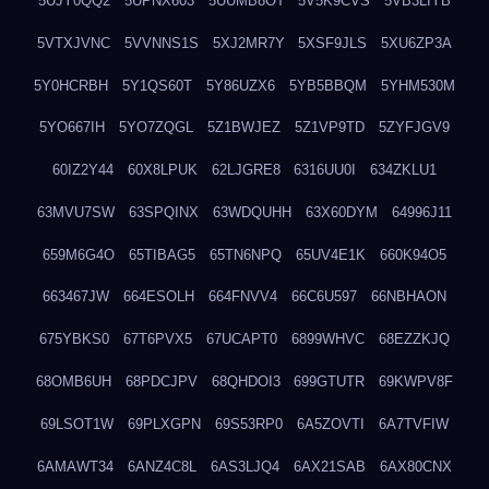
5UJY0QQ2
5UPNX603
5UUMB8OT
5V5K9CVS
5VB3LIYB
5VTXJVNC
5VVNNS1S
5XJ2MR7Y
5XSF9JLS
5XU6ZP3A
5Y0HCRBH
5Y1QS60T
5Y86UZX6
5YB5BBQM
5YHM530M
5YO667IH
5YO7ZQGL
5Z1BWJEZ
5Z1VP9TD
5ZYFJGV9
60IZ2Y44
60X8LPUK
62LJGRE8
6316UU0I
634ZKLU1
63MVU7SW
63SPQINX
63WDQUHH
63X60DYM
64996J11
659M6G4O
65TIBAG5
65TN6NPQ
65UV4E1K
660K94O5
663467JW
664ESOLH
664FNVV4
66C6U597
66NBHAON
675YBKS0
67T6PVX5
67UCAPT0
6899WHVC
68EZZKJQ
68OMB6UH
68PDCJPV
68QHDOI3
699GTUTR
69KWPV8F
69LSOT1W
69PLXGPN
69S53RP0
6A5ZOVTI
6A7TVFIW
6AMAWT34
6ANZ4C8L
6AS3LJQ4
6AX21SAB
6AX80CNX