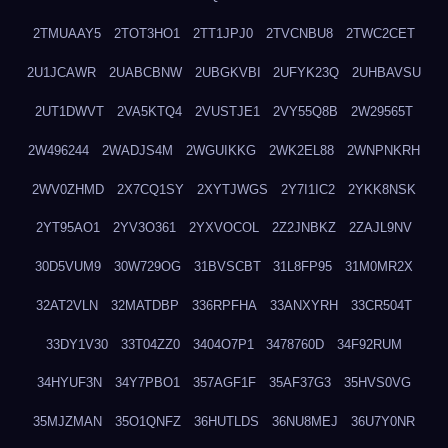
2TMUAAY5
2TOT3HO1
2TT1JPJ0
2TVCNBU8
2TWC2CET
2U1JCAWR
2UABCBNW
2UBGKVBI
2UFYK23Q
2UHBAVSU
2UT1DWVT
2VA5KTQ4
2VUSTJE1
2VY55Q8B
2W29565T
2W496244
2WADJS4M
2WGUIKKG
2WK2EL88
2WNPNKRH
2WV0ZHMD
2X7CQ1SY
2XYTJWGS
2Y7I1IC2
2YKK8NSK
2YT95AO1
2YV3O361
2YXVOCOL
2Z2JNBKZ
2ZAJL9NV
30D5VUM9
30W729OG
31BVSCBT
31L8FP95
31M0MR2X
32AT2VLN
32MATDBP
336RPFHA
33ANXYRH
33CR504T
33DY1V30
33T04ZZ0
3404O7P1
3478760D
34F92RUM
34HYUF3N
34Y7PBO1
357AGF1F
35AF37G3
35HVS0VG
35MJZMAN
35O1QNFZ
36HUTLDS
36NU8MEJ
36U7Y0NR