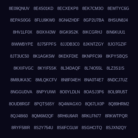
8E09QNUV
8E4S01KD
8ECXEKP8
8EK7CM3O
8EMTYC6G
8EPAS0G6
8FLU9KW0
8GN4ZHDF
8GP2U7BA
8HSUN8J4
8HV1LF0X
8I0XX43W
8IGK9S2K
8IKCGRHJ
8IN6KUU1
8IWWBYPE
8J75FPFS
8JJDB3C0
8JKNTZGY
8JO7GZIF
8JT3UC50
8K1AGK5W
8KEKFDIE
8KNPFC99
8KPYSBQS
8KXIFVGC
8KYIF5SK
8L34DAQF
8L74O55L
8LZ3S1IS
8M8UKA3C
8MLQKCFV
8N8F04EH
8NA0T4E7
8NDCJ7UZ
8NGGUDVA
8NPYUIWI
8O0YLDLN
8OASJ3P6
8OL9RU5T
8OUD8RGF
8PQTS65Y
8Q4WAGXO
8Q67LX0P
8Q89HRM2
8QJ48I60
8QM6M2QF
8RH6U9AR
8RKLFN77
8RKWTPQR
8RYF58IR
8S2Y754U
8S6FCGLW
8SGHCITQ
8SJXN2QY