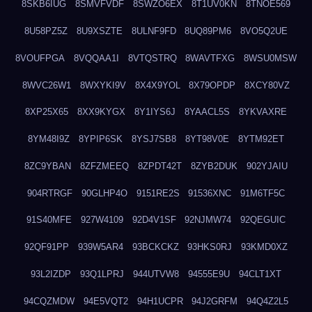
8SKB6IUG
8SMVFVDF
8SWZO6EX
8T1UV0KN
8TNOE569
8U58PZ5Z
8U9XSZTE
8ULNF9FD
8UQ89PM6
8VO5Q2UE
8VOUFPGA
8VQQAA1I
8VTQSTRQ
8WAVTFXG
8WSU0MSW
8WVC26W1
8WXYKI9V
8X4X9YOL
8X79OPDP
8XCY80VZ
8XP25X65
8XX9KYGX
8Y1IYS6J
8YAACL5S
8YKVAXRE
8YM48I9Z
8YPIP6SK
8YSJ7SB8
8YT98V0E
8YTM92ET
8ZC9YBAN
8ZFZMEEQ
8ZPDT42T
8ZYB2DUK
902YJAIU
904RTRGF
90GLHP4O
9151RE2S
91536XNC
91M6TF5C
91S40MFE
927W4109
92D4V1SF
92NJMW74
92QEGUIC
92QF91PP
939W5AR4
93BCKCKZ
93HKS0RJ
93KMD0XZ
93L2IZDP
93Q1LPRJ
944UTVW8
94555E9U
94CLT1XT
94CQZMDW
94E5VQT2
94H1UCPR
94J2GRFM
94Q4Z2L5