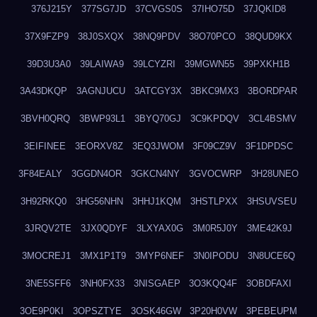
376J215Y
377SG7JD
37CVGS0S
37IHO75D
37JQKID8
37X9FZP9
38J0SXQX
38NQ9PDV
38O70PCO
38QUD9KX
39D3U3A0
39LAIWA9
39LCYZRI
39MGWN55
39PXKH1B
3A43DKQP
3AGNJUCU
3ATCGY3X
3BKC9MX3
3BORDPAR
3BVH0QRQ
3BWP93L1
3BYQ70GJ
3C9KPDQV
3CL4BSMV
3EIFINEE
3EORXV8Z
3EQ3JWOM
3F09CZ9V
3F1DPDSC
3F84EALY
3GGDN4OR
3GKCN4NY
3GVOCWRP
3H28UNEO
3H92RKQ0
3HG56NHN
3HHJ1KQM
3HSTLPXX
3HSUVSEU
3JRQV2TE
3JX0QDYF
3LXYAX0G
3M0R5J0Y
3ME42K9J
3MOCREJ1
3MX1P1T9
3MYP6NEF
3N0IPODU
3N8UCE6Q
3NE5SFF6
3NH0FX33
3NISGAEP
3O3KQQ4F
3OBDFAXI
3OE9P0KI
3OPSZTYE
3OSK46GW
3P20H0VW
3PEBEUPM