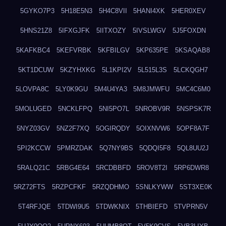
5GYKO7P3
5H18E5N3
5H4C8VII
5HANI4XK
5HER0XEV
5HNS21Z8
5IFXGJFK
5IITXOZY
5IVSLWGV
5J5FOXDN
5KAFKBC4
5KEFVRBK
5KFBILGV
5KP635PE
5KSAQAB8
5KT1DCUW
5KZYHXKG
5L1KPI2V
5L515L3S
5LCKQGH7
5LOVPA8C
5LY0K9GU
5M4U4YA3
5M8JMWFU
5MC4C6M0
5MOLUGED
5NCKLFPQ
5NI5PO7L
5NROBV9R
5NSPSK7R
5NYZ03GV
5NZ2F7XQ
5OGIRQDY
5OIXNVW6
5OPF8A7F
5PI2KCCW
5PMRZDAK
5Q7NY9BS
5QDQI5F8
5QL8UU2J
5RALQ21C
5RBG4E64
5RCDBBFD
5ROV8T2I
5RP6DWR8
5RZ72FTS
5RZPCFKF
5RZQDHMO
5SNLKYWW
5ST3XE0K
5T4RFJQE
5TDWI9U5
5TDWKNIX
5THBIEFD
5TVPRN5V