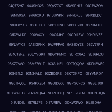
94Q772HZ
94USHO25
95QVZ7XT
95VSPH17
96G7WZOM
96NI50GA
97I66QKU
97IBUWKR
97N7DKJ5
984XBLDC
98DD8YXB
98HGTYIJ
98P1JO9O
98PIYSH9
98RHROFI
98RZWLDP
990W4OYL
9940JJHF
99GDI1ZW
99HRLVZZ
99NJVYC8
9AEIGFHX
9AJPFPA0
9AS5DY7Z
9B2V77PH
9B4CT9PZ
9BEYVG9H
9BGYPM4O
9BIRO8AZ
9BJ6RL38
9BKZ7AVO
9BM67W1T
9C63LNEL
9D0TQQOV
9DFN8WE0
9DI434L2
9DN34ALZ
9DZBDJRE
9EKTXKPO
9EYVNRDY
9G0TFQ0E
9G4PXZ84
9G68DG08
9GPGCFCS
9GSLIJ08
9GYWALD3
9H2AMQR4
9HIZH1YQ
9HSE9BCM
9HU2G1QA
9I3U1D5L
9I7RL7P3
9I87JREW
9IDKWGWQ
9IL8EDHA