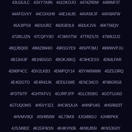
43U16JLC
43XY7A9N
441OKOJO
4474ZR0W
4489NF37
44AFGVXY
44CGH1H9
44E14L85
44VA5KJF
44XI8AFW
45A3IPS9
4601IURZ
46DGB3L9
46DLKJV6
46KT56QV
4728GJZN
47CQFY0O
47JMVITW
47TRZS70
47W8J2J2
48QJBQ0X
49MZ8W4O
49R1GYE9
49SPF3MJ
49WWVPJU
4B13IA3F
4B1N5SGO
4BOKJ6KQ
4C9HCESS
4D64LFAR
4D90P4CC
4DV2LKB3
4DWPQY14
4DYW6NWM
4DZ5J3RQ
4E402GTO
4E4R43JK
4EE6J1ME
4ENC34CO
4F88GRG8
4FDT5ITF
4GHTKFV1
4GJRPJFP
4GLC8SBG
4GOTUJAD
4GTUQOMS
4H5VY3Z1
4HCW1AJA
4HINPU4S
4HSR603T
4HVMV9QI
4I5H850W
4IL73M3I
4JGM8GIJ
4JH8IPKK
4JS349D2
4K2GFW1N
4K4KVN36
4KML855I
4KNS3G0Y