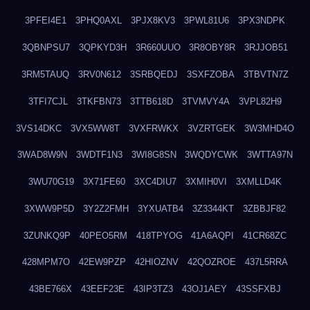
3PFEI4E1
3PHQ0AXL
3PJX8KV3
3PWL81U6
3PX3NDPK
3QBNPSU7
3QPKYD3H
3R660UUO
3R8OBY8R
3RJJOB51
3RM5TAUQ
3RV0N612
3SRBQEDJ
3SXFZOBA
3TBVTN7Z
3TFI7CJL
3TKFBN73
3TTB618D
3TVMVY4A
3VPL82H9
3VS14DKC
3VX5WW8T
3VXFRWKX
3VZRTGEK
3W3MHD4O
3WAD8W9N
3WDTF1N3
3WI8G8SN
3WQDYCWK
3WTTA97N
3WU70G19
3X71FE60
3XC4DIU7
3XMIH0VI
3XMLLD4K
3XWW9P5D
3Y2Z2FMH
3YXUATB4
3Z3344KT
3ZBBJF82
3ZUNKQ9P
40PEO5RM
418TPYOG
41A6AQPI
41CR68ZC
428MPM7O
42EW9PZP
42HIOZNV
42QOZROE
437L5RRA
43BE766X
43EEF23E
43IP3TZ3
43OJ1AEY
43SSFXBJ