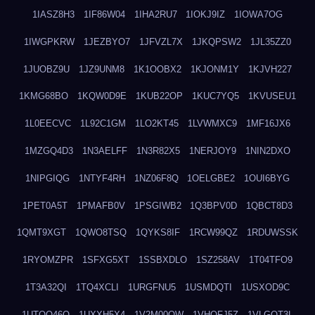
1IASZ8H3
1IF86W04
1IHA2RU7
1IOKJ9IZ
1IOWA7OG
1IWGPKRW
1JEZBYO7
1JFVZL7X
1JKQPSW2
1JL35ZZ0
1JUOBZ9U
1JZ9UNM8
1K1OOBX2
1KJONM1Y
1KJVH227
1KMG68BO
1KQW0D9E
1KUB22OP
1KUC7YQ5
1KVUSEU1
1L0EECVC
1L92C1GM
1LO2KT45
1LVWMXC9
1MF16JX6
1MZGQ4D3
1N3AELFF
1N3R82X5
1NERJOY9
1NIN2DXO
1NIPGIQG
1NTYF4RH
1NZ06F8Q
1OELGBE2
1OUI6BYG
1PET0A5T
1PMAFB0V
1PSGIWB2
1Q3BPV0D
1QBCT8D3
1QMT9XGT
1QWO8TSQ
1QYKS8IF
1RCW99QZ
1RDUWSSK
1RYOMZPR
1SFXG5XT
1SSBXDLO
1SZ258AV
1T04TFO9
1T3A32QI
1TQ4XCLI
1URGFNU5
1USMDQTI
1USXOD9C
1UTQO46Q
1UXXH5X4
1V2M00OW
1VHOFJ5Z
1VLGOT3L