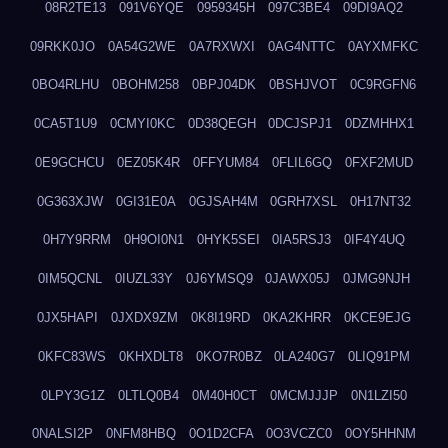
08R2TE13
091V6YQE
0959345H
097C3BE4
09DI9AQ2
09RKK0JO
0A54G2WE
0A7RXWXI
0AG4NTTC
0AYXMFKC
0BO4RLHU
0BOHM258
0BPJ04DK
0BSHJVOT
0C9RGFN6
0CA5T1U9
0CMYI0KC
0D38QEGH
0DCJSPJ1
0DZMHHX1
0E9GCHCU
0EZ05K4R
0FFYUM84
0FLIL6GQ
0FXF2MUD
0G363XJW
0GI31E0A
0GJSAH4M
0GRH7XSL
0H17NT32
0H7Y9RRM
0H9OI0N1
0HYK5SEI
0IA5RSJ3
0IF4Y4UQ
0IM5QCNL
0IUZL33Y
0J6YMSQ9
0JAWX05J
0JMG9NJH
0JX5HAPI
0JXDX9ZM
0K8I19RD
0KA2KHRR
0KCE9EJG
0KFC83WS
0KHXDLT8
0KO7R0BZ
0LA240G7
0LIQ91PM
0LPY3G1Z
0LTLQ0B4
0M40H0CT
0MCMJJJP
0N1LZI50
0NALSI2P
0NFM8HBQ
0O1D2CFA
0O3VCZC0
0OY5HHNM