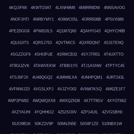
4KQJIFMI
4KWTO3AT
4LXNH9M8
4M8RR8DW
4NNSAVOG
4NOFJHTI
4NRBYMY1
4O9WC0SL
4ORR508B
4P5VX889
4PE2DGG9
4PW810LS
4Q1M7Q60
4QAHYG43
4QHYCH8B
4QL610TS
4QRSJ753
4QVTMIC5
4QXRDQN7
4S31TENQ
4SGZZGF9
4SHI3FUE
4SRMCB32
4SYJTR01
4T4UXTTO
4T8GUZVK
4TAWVEKW
4TBBI1Y5
4TJ1ASNW
4TPTYC45
4TSJ6PJX
4U48QGQ2
4UMM8LXA
4UNHPQM1
4URT243L
4VFMWJZ0
4VGSLXPJ
4VJZYO02
4VNW7KSQ
4W6ZE1F7
4WP2PW82
4WQWQXX8
4WXQZN38
4X7TT8GV
4XYOT662
4XZYAUHI
4YQHH612
4Z52SO0V
4ZP14UIL
4ZVGSBH0
50JO9B1K
50KZ2V9P
50NNJN5E
50S8F1Z0
510NBX1W