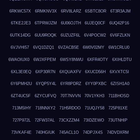
6RKWC57X
6RMKNV3X
6RV8LARZ
6SBTC8OR
6T3R3AJM
6TKE2JE3
6TPRWJZM
6U06OJTH
6UJEQ0CF
6UQ42P16
6UTK14DG
6UU9ROQK
6UZUZF6L
6V4POCW2
6V6FZLKN
6VJVHI57
6VQ1DZQ1
6VZACB5E
6W0V02MY
6W1CRLU0
6WAOIUX0
6WJXFPEM
6WSY8NWU
6XFR4OTY
6XIHLDTU
6XL3E0EQ
6XP30R7N
6XQUAXFV
6XUCD56H
6XVXTC5I
6Y6PMH2U
6YQP5Y4L
6YR8PDRZ
6YY0PXBC
6ZISH1A0
6ZT4UC5F
6ZYCUFVQ
70T7NVVN
70V1YKH3
711BHOSD
713M5IHY
718NNXY2
71H5RDOO
71UQJY58
725P81XE
727P972L
72FW37AL
73CXZZM4
73IDZEWO
73UTNHIP
73VKAF4E
740HGIUK
745ACL1O
74DPJX4S
74DVDXRM