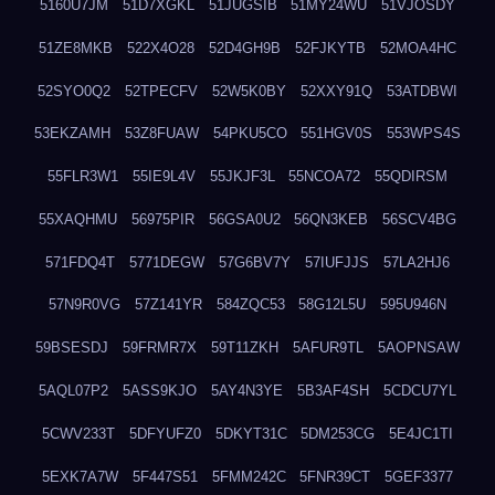
5160U7JM
51D7XGKL
51JUGSIB
51MY24WU
51VJOSDY
51ZE8MKB
522X4O28
52D4GH9B
52FJKYTB
52MOA4HC
52SYO0Q2
52TPECFV
52W5K0BY
52XXY91Q
53ATDBWI
53EKZAMH
53Z8FUAW
54PKU5CO
551HGV0S
553WPS4S
55FLR3W1
55IE9L4V
55JKJF3L
55NCOA72
55QDIRSM
55XAQHMU
56975PIR
56GSA0U2
56QN3KEB
56SCV4BG
571FDQ4T
5771DEGW
57G6BV7Y
57IUFJJS
57LA2HJ6
57N9R0VG
57Z141YR
584ZQC53
58G12L5U
595U946N
59BSESDJ
59FRMR7X
59T11ZKH
5AFUR9TL
5AOPNSAW
5AQL07P2
5ASS9KJO
5AY4N3YE
5B3AF4SH
5CDCU7YL
5CWV233T
5DFYUFZ0
5DKYT31C
5DM253CG
5E4JC1TI
5EXK7A7W
5F447S51
5FMM242C
5FNR39CT
5GEF3377