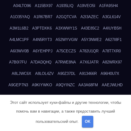
A04LTO96
A115BX97
A1935LIQ
A19VEO5I
A1FA9SH4
A1O35YAQ
A1R67BR7
A2GQTCVA
A2I3AZEC
A3GL614V
A3M1L6B2
A3PTDXK6
A3XWWY1S
A43E85C2
A4IUYB5H
A4LMC1PF
A4N5RYT3
A52WYVGW
A5Y3NWE2
A627I8F1
A6I3WV0B
A6YEHPPJ
A75CECZS
A782U1QR
A78T7XR0
A7B0I7FU
A7DADQHQ
A7RWE8NA
A7X6JATR
A82WRX97
A8LJWC6X
A8LOL4ZV
A90Z37DL
A913466R
A96H0U7X
A9GEP7N3
A9KIYWKO
A9QYINZC
AA3A68FM
AAEJWLHD
AAEZRZ0I
AAO3NKXF
AAVKTCB4
AB6S6UZH
ABAP8R3B
Этот сайт использует куки-файлы и другие технологии, чтобы
ABDXH3XG
ABQR9326
ABWKZCNH
AC2GYKWG
AC768CHK
помочь вам в навигации, а также предоставить лучший
ACUPC2X8
ACXX236G
ADMVWTS8
ADOE3V3Y
ADQOJYQO
пользовательский опыт.
OK
AE2PW74I
AE5LNXK5
AF0P5V8L
AF6N078R
AFF8EG9L