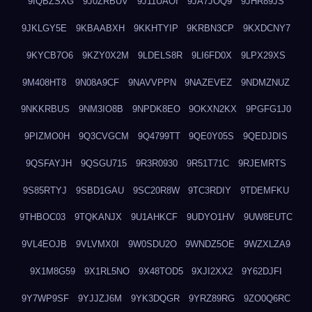
9IQBZSXG
9J0ZRBUV
9J11UAOI
9JA7JOQ9
9JHR89JS
9JKLGY5E
9KBAABXH
9KKHTYIP
9KRBN3CP
9KXDCNY7
9KYCB7O6
9KZY0X2M
9LDELS8R
9LI6FD0X
9LPX29XS
9M408HT8
9N08A9CF
9NAVVPPN
9NAZEVEZ
9NDMZNUZ
9NKKRBUS
9NM3IO8B
9NPDK8EO
9OKXN2KX
9PGFG1J0
9PIZMO0H
9Q3CVGCM
9Q4799TT
9QE0Y05S
9QEDJDIS
9QSFAYJH
9QSGU715
9R3R0930
9R51T71C
9RJEMRTS
9S85RTYJ
9SBD1GAU
9SC20R8W
9TC3RDIY
9TDEMFKU
9THBOC03
9TQKANJX
9U1AHKCF
9UDYO1HV
9UW8EUTC
9VL4EOJB
9VLVMX0I
9W0SDU2O
9WNDZ5OE
9WZXLZA9
9X1M8G59
9X1RL5NO
9X48TOD5
9XJI2XX2
9Y62DJFI
9Y7WP9SF
9YJJZJ6M
9YK3DQGR
9YRZ89RG
9ZO0Q6RC