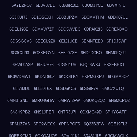
6AYEZFQ7
6B0V87BD
6BA9R10Z
6BUMJY5E
6BVXINIU
6CJKUI7J
6D1OSCXH
6D8BUPZM
6DCMVTHM
6DDK07UL
6DEL198E
6DMVW7ZP
6DO5WVEC
6DPAK2I3
6DREN8XO
6DSSGCV5
6EEGL9Z9
6EI21UCB
6EMNTEE0
6F1DJ5WF
6G3CXI93
6G3KEGYN
6H6L0Z3E
6HD2DCBO
6HM0FQJT
6HWL9A3P
6I5IUH76
6JGSI1UR
6JQL3WKJ
6K3EBPX1
6K3WDMWT
6KDND60Z
6KOOILKY
6KPMGXPJ
6LGMA8OZ
6LI78JDL
6LL59T6X
6LSD5KCS
6LSGIF7V
6MC7XUTQ
6MNBISNE
6MRU4GHW
6MRWI2FW
6MUKQ2Q2
6N6MCPD2
6N8H9PB2
6NS1JPER
6NTR3U7I
6OXMG49D
6PHYGAFF
6PM1Z7A5
6PO2WC0X
6PPNPOF5
6Q23B2FW
6QE19FL3
6QEEKCMR
6QKOAUOS
6QVIJ1K1
6R431JL5
6RGMWOLX