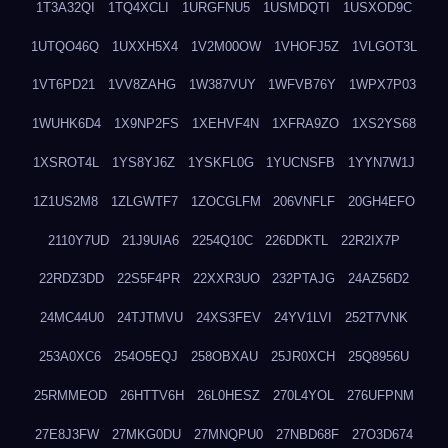
1T3A32QI
1TQ4XCLI
1URGFNU5
1USMDQTI
1USXOD9C
1UTQO46Q
1UXXH5X4
1V2M00OW
1VHOFJ5Z
1VLGOT3L
1VT6PD21
1VV8ZAHG
1W387VUY
1WFVB76Y
1WPX7P03
1WUHK6D4
1X9NP2FS
1XEHVF4N
1XFRA9ZO
1XS2YS68
1XSROT4L
1YS8YJ6Z
1YSKFL0G
1YUCNSFB
1YYN7W1J
1Z1US2M8
1ZLGWTF7
1ZOCGLFM
206VNFLF
20GH4EFO
2110Y7UD
21J9UIA6
2254Q10C
226DDKTL
22R2IX7P
22RDZ3DD
22S5F4PR
22XXR3UO
232PTAJG
24AZ56D2
24MC44U0
24TJTMVU
24XS3FEV
24YV1LVI
252T7VNK
253A0XC6
254O5EQJ
258OBXAU
25JR0XCH
25Q8956U
25RMMEOD
26HTTV6H
26L0HESZ
270L4YOL
276UFPNM
27E8J3FW
27MKG0DU
27MNQPU0
27NBD68F
27O3D674