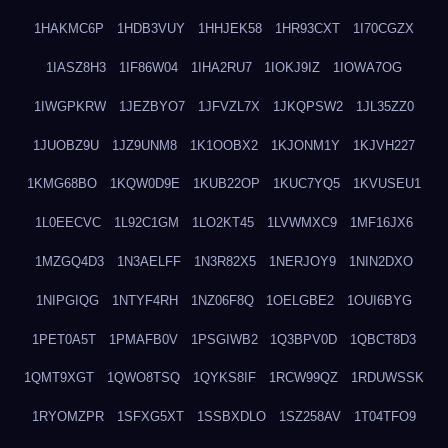
1HAKMC6P
1HDB3VUY
1HHJEK58
1HR93CXT
1I70CGZX
1IASZ8H3
1IF86W04
1IHA2RU7
1IOKJ9IZ
1IOWA7OG
1IWGPKRW
1JEZBYO7
1JFVZL7X
1JKQPSW2
1JL35ZZ0
1JUOBZ9U
1JZ9UNM8
1K1OOBX2
1KJONM1Y
1KJVH227
1KMG68BO
1KQW0D9E
1KUB22OP
1KUC7YQ5
1KVUSEU1
1L0EECVC
1L92C1GM
1LO2KT45
1LVWMXC9
1MF16JX6
1MZGQ4D3
1N3AELFF
1N3R82X5
1NERJOY9
1NIN2DXO
1NIPGIQG
1NTYF4RH
1NZ06F8Q
1OELGBE2
1OUI6BYG
1PET0A5T
1PMAFB0V
1PSGIWB2
1Q3BPV0D
1QBCT8D3
1QMT9XGT
1QWO8TSQ
1QYKS8IF
1RCW99QZ
1RDUWSSK
1RYOMZPR
1SFXG5XT
1SSBXDLO
1SZ258AV
1T04TFO9