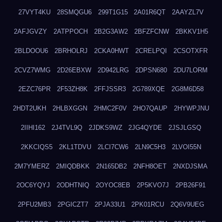
27VYT4KU
28SMQGU6
299T1G15
2A01R6QT
2AAYZL7V
2AFJGVZY
2ATPPOCH
2B2G3AW2
2BFZFCNW
2BKKV1H5
2BLDOOU6
2BRHOLRJ
2CKA0HWT
2CRELPQI
2CSOTXFR
2CVZ7WMG
2D26EBXW
2D942LRG
2DPSN680
2DU7LORM
2EZC76PR
2F53ZH8K
2FFJSSR3
2G789XQE
2G8M6D58
2HDT2UKH
2HLBXGGN
2HMC2F0V
2HO7QAUP
2HYWPJNU
2IIHI162
2J4TVL9Q
2JDKS9WZ
2JG4QYDE
2JSJLGSQ
2KKCIQS5
2KL1TDVU
2LCI7CW6
2LN9C5H3
2LVOI55N
2M7YMERZ
2MIQDBKK
2N165DB2
2NFH8OET
2NXDJSMA
2OC6YQYJ
2ODHTNIQ
2OYOC8EB
2P5KVO7J
2PB26F91
2PFU2MB3
2PGICZT7
2PJA33U1
2PK01RCU
2Q6V9UEG