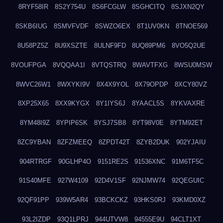
8RYF58IR
8S2Y754U
8S6FCGLW
8SGHCITQ
8SJXN2QY
8SKB6IUG
8SMVFVDF
8SWZO6EX
8T1UV0KN
8TNOE569
8U58PZ5Z
8U9XSZTE
8ULNF9FD
8UQ89PM6
8VO5Q2UE
8VOUFPGA
8VQQAA1I
8VTQSTRQ
8WAVTFXG
8WSU0MSW
8WVC26W1
8WXYKI9V
8X4X9YOL
8X79OPDP
8XCY80VZ
8XP25X65
8XX9KYGX
8Y1IYS6J
8YAACL5S
8YKVAXRE
8YM48I9Z
8YPIP6SK
8YSJ7SB8
8YT98V0E
8YTM92ET
8ZC9YBAN
8ZFZMEEQ
8ZPDT42T
8ZYB2DUK
902YJAIU
904RTRGF
90GLHP4O
9151RE2S
91536XNC
91M6TF5C
91S40MFE
927W4109
92D4V1SF
92NJMW74
92QEGUIC
92QF91PP
939W5AR4
93BCKCKZ
93HKS0RJ
93KMD0XZ
93L2IZDP
93Q1LPRJ
944UTVW8
94555E9U
94CLT1XT