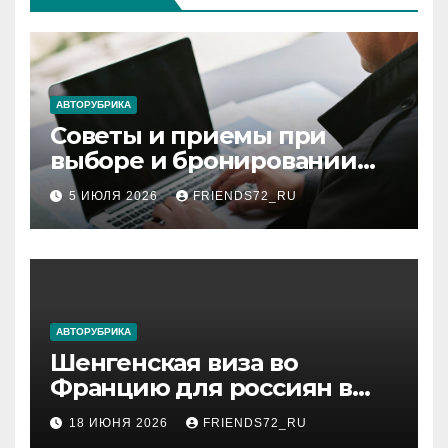
АВТОРУБРИКА
Советы и приемы при
выборе и бронировании
авиабилетов
5 ИЮЛЯ 2026
FRIENDS72_RU
АВТОРУБРИКА
Шенгенская виза во
Францию для россиян в
2026 году: сроки от 3 дней
18 ИЮНЯ 2026
FRIENDS72_RU
и список необходимых