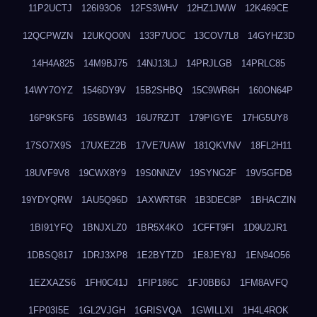
11P2UCTJ
126I93O6
12FS3WHV
12HZ1JWW
12K469CE
12QCPWZN
12UKQO0N
133P7UOC
13COV7L8
14GYHZ3D
14H4A825
14M9BJ75
14NJ13LJ
14PRJLGB
14PRLC85
14WY7OYZ
1546DY9V
15B2SHBQ
15C9WR6H
160ON64P
16P9KSF6
16SBWI43
16U7RZJT
179PIGYE
17HG5UY8
17SO7X9S
17UXEZ2B
17VE7UAW
181QKVNV
18FL2H11
18UVF9V8
19CWX8Y9
19S0NNZV
19SYNG2F
19V5GFDB
19YDYQRW
1AU5Q96D
1AXWRT6R
1B3DEC8P
1BHACZIN
1BI91YFQ
1BNJXLZ0
1BR5X4KO
1CFFT9FI
1D9U2JR1
1DBSQ817
1DRJ3XP8
1E2BYTZD
1E8JEY8J
1EN94O56
1EZXAZS6
1FH0C41J
1FIP186C
1FJ0BB6J
1FM8AVFQ
1FP03I5E
1GL2VJGH
1GRISVQA
1GWILLXI
1H4L4ROK