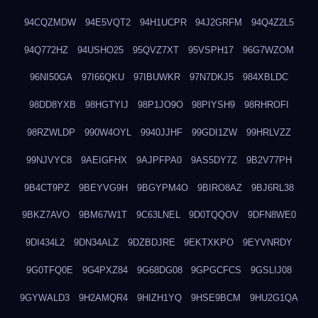
94CQZMDW
94E5VQT2
94H1UCPR
94J2GRFM
94Q4Z2L5
94Q772HZ
94USHO25
95QVZ7XT
95VSPH17
96G7WZOM
96NI50GA
97I66QKU
97IBUWKR
97N7DKJ5
984XBLDC
98DD8YXB
98HGTYIJ
98P1JO9O
98PIYSH9
98RHROFI
98RZWLDP
990W4OYL
9940JJHF
99GDI1ZW
99HRLVZZ
99NJVYC8
9AEIGFHX
9AJPFPA0
9AS5DY7Z
9B2V77PH
9B4CT9PZ
9BEYVG9H
9BGYPM4O
9BIRO8AZ
9BJ6RL38
9BKZ7AVO
9BM67W1T
9C63LNEL
9D0TQQOV
9DFN8WE0
9DI434L2
9DN34ALZ
9DZBDJRE
9EKTXKPO
9EYVNRDY
9G0TFQ0E
9G4PXZ84
9G68DG08
9GPGCFCS
9GSLIJ08
9GYWALD3
9H2AMQR4
9HIZH1YQ
9HSE9BCM
9HU2G1QA