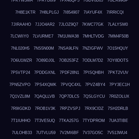
7FKTW3MA
7FRYD8I9
7FX48QP3
7GDV0B8J
7GER99GF
7H8E1KTR
7H8LPLGJ
7I854907
7IAYUF4X
7IRRICQI
7JIRAAHO
7JJO4AR2
7JLOZ9Q7
7KWC77GK
7LALYSM0
7LCWIIY0
7LVURME7
7M1UWA38
7MHLTVDG
7MM4F50B
7NL020H5
7NS5N00M
7NSA9LFN
7NZIGFWV
7O15HQUY
7O6U1WZR
7O89DJ0L
7OB253FZ
7ODLM7D2
7OY8DOTS
7P5VTP24
7PDDGXNL
7PDF28N1
7PISQHBH
7PKT2VUV
7PN5ZVPO
7PS4XQMK
7PVQC4XL
7PVZ4BY4
7PY3EC1H
7Q1VZL8M
7QAQLLVB
7QP7DLC5
7QSLGYCU
7R0ZOLUX
7R9IGDKD
7ROB1V3K
7RPZVSPJ
7RX9CIDZ
7SH2DRLB
7T1IUHHO
7T3VE5UQ
7TKA257G
7TYDPROM
7UA3TIBE
7ULOHB33
7UTVLU59
7V2MI6BF
7V37GO5C
7V513WU4