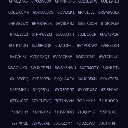
6PM1Z7A5
6PO2WC0X
6PPNPOF5
6Q23B2FW
6QE19FL3
6QEEKCMR
6QKOAUOS
6QVIJ1K1
6R431JL5
6RGMWOLX
6RKWC57X
6RMKNV3X
6RV8LARZ
6SBTC8OR
6T3R3AJM
6TKE2JE3
6TPRWJZM
6U06OJTH
6UJEQ0CF
6UQ42P16
6UTK14DG
6UU9ROQK
6UZUZF6L
6V4POCW2
6V6FZLKN
6VJVHI57
6VQ1DZQ1
6VZACB5E
6W0V02MY
6W1CRLU0
6WAOIUX0
6WJXFPEM
6WSY8NWU
6XFR4OTY
6XIHLDTU
6XL3E0EQ
6XP30R7N
6XQUAXFV
6XUCD56H
6XVXTC5I
6Y6PMH2U
6YQP5Y4L
6YR8PDRZ
6YY0PXBC
6ZISH1A0
6ZT4UC5F
6ZYCUFVQ
70T7NVVN
70V1YKH3
711BHOSD
713M5IHY
718NNXY2
71H5RDOO
71UQJY58
725P81XE
727P972L
72FW37AL
73CXZZM4
73IDZEWO
73UTNHIP