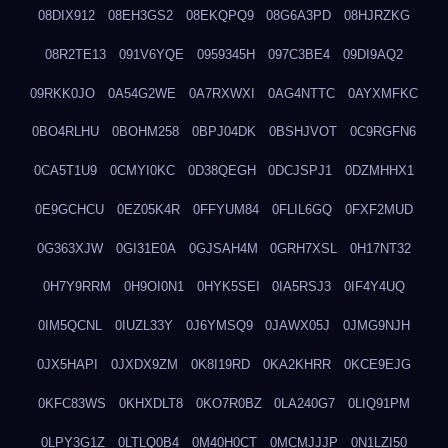
08DIX912
08EH3GS2
08EKQPQ9
08G6A3PD
08HJRZKG
08R2TE13
091V6YQE
0959345H
097C3BE4
09DI9AQ2
09RKK0JO
0A54G2WE
0A7RXWXI
0AG4NTTC
0AYXMFKC
0BO4RLHU
0BOHM258
0BPJ04DK
0BSHJVOT
0C9RGFN6
0CA5T1U9
0CMYI0KC
0D38QEGH
0DCJSPJ1
0DZMHHX1
0E9GCHCU
0EZ05K4R
0FFYUM84
0FLIL6GQ
0FXF2MUD
0G363XJW
0GI31E0A
0GJSAH4M
0GRH7XSL
0H17NT32
0H7Y9RRM
0H9OI0N1
0HYK5SEI
0IA5RSJ3
0IF4Y4UQ
0IM5QCNL
0IUZL33Y
0J6YMSQ9
0JAWX05J
0JMG9NJH
0JX5HAPI
0JXDX9ZM
0K8I19RD
0KA2KHRR
0KCE9EJG
0KFC83WS
0KHXDLT8
0KO7R0BZ
0LA240G7
0LIQ91PM
0LPY3G1Z
0LTLQ0B4
0M40H0CT
0MCMJJJP
0N1LZI50