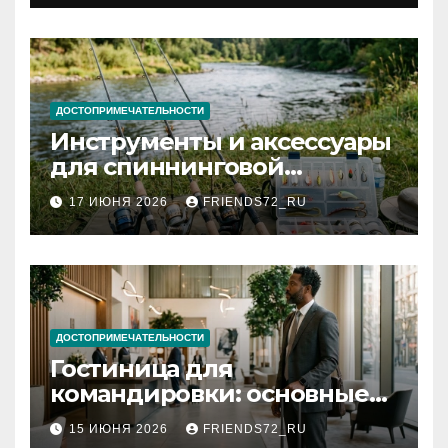
документов
ДОСТОПРИМЕЧАТЕЛЬНОСТИ
Инструменты и аксессуары
для спиннинговой
рыбалки: назначение и
17 ИЮНЯ 2026
FRIENDS72_RU
типы
ДОСТОПРИМЕЧАТЕЛЬНОСТИ
Гостиница для
командировки: основные
критерии выбора
15 ИЮНЯ 2026
FRIENDS72_RU