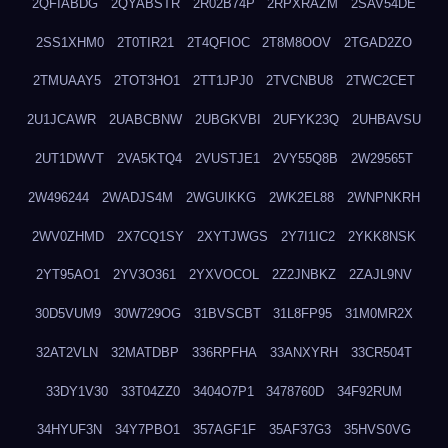
2QFIABDG
2QYABSTR
2R02B74P
2RPXRAZM
2SAV54DE
2SS1XHM0
2T0TIR21
2T4QFIOC
2T8M8OOV
2TGAD2ZO
2TMUAAY5
2TOT3HO1
2TT1JPJ0
2TVCNBU8
2TWC2CET
2U1JCAWR
2UABCBNW
2UBGKVBI
2UFYK23Q
2UHBAVSU
2UT1DWVT
2VA5KTQ4
2VUSTJE1
2VY55Q8B
2W29565T
2W496244
2WADJS4M
2WGUIKKG
2WK2EL88
2WNPNKRH
2WV0ZHMD
2X7CQ1SY
2XYTJWGS
2Y7I1IC2
2YKK8NSK
2YT95AO1
2YV3O361
2YXVOCOL
2Z2JNBKZ
2ZAJL9NV
30D5VUM9
30W729OG
31BVSCBT
31L8FP95
31M0MR2X
32AT2VLN
32MATDBP
336RPFHA
33ANXYRH
33CR504T
33DY1V30
33T04ZZ0
3404O7P1
3478760D
34F92RUM
34HYUF3N
34Y7PBO1
357AGF1F
35AF37G3
35HVS0VG