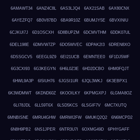
6AMAWT34
6ANZ4C8L
6AS3LJQ4
6AX21SAB
6AX80CNX
6AYEZFQ7
6B0V87BD
6BA9R10Z
6BUMJY5E
6BVXINIU
6CJKUI7J
6D1OSCXH
6D8BUPZM
6DCMVTHM
6DDK07UL
6DEL198E
6DMVW7ZP
6DO5WVEC
6DPAK2I3
6DREN8XO
6DSSGCV5
6EEGL9Z9
6EI21UCB
6EMNTEE0
6F1DJ5WF
6G3CXI93
6G3KEGYN
6H6L0Z3E
6HD2DCBO
6HM0FQJT
6HWL9A3P
6I5IUH76
6JGSI1UR
6JQL3WKJ
6K3EBPX1
6K3WDMWT
6KDND60Z
6KOOILKY
6KPMGXPJ
6LGMA8OZ
6LI78JDL
6LL59T6X
6LSD5KCS
6LSGIF7V
6MC7XUTQ
6MNBISNE
6MRU4GHW
6MRWI2FW
6MUKQ2Q2
6N6MCPD2
6N8H9PB2
6NS1JPER
6NTR3U7I
6OXMG49D
6PHYGAFF