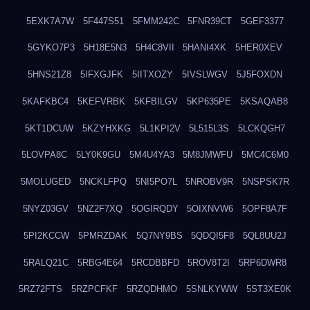
5EXK7A7W
5F447S51
5FMM242C
5FNR39CT
5GEF3377
5GYKO7P3
5H18E5N3
5H4C8VII
5HANI4XK
5HER0XEV
5HNS21Z8
5IFXGJFK
5IITXOZY
5IVSLWGV
5J5FOXDN
5KAFKBC4
5KEFVRBK
5KFBILGV
5KP635PE
5KSAQAB8
5KT1DCUW
5KZYHXKG
5L1KPI2V
5L515L3S
5LCKQGH7
5LOVPA8C
5LY0K9GU
5M4U4YA3
5M8JMWFU
5MC4C6M0
5MOLUGED
5NCKLFPQ
5NI5PO7L
5NROBV9R
5NSPSK7R
5NYZ03GV
5NZ2F7XQ
5OGIRQDY
5OIXNVW6
5OPF8A7F
5PI2KCCW
5PMRZDAK
5Q7NY9BS
5QDQI5F8
5QL8UU2J
5RALQ21C
5RBG4E64
5RCDBBFD
5ROV8T2I
5RP6DWR8
5RZ72FTS
5RZPCFKF
5RZQDHMO
5SNLKYWW
5ST3XE0K