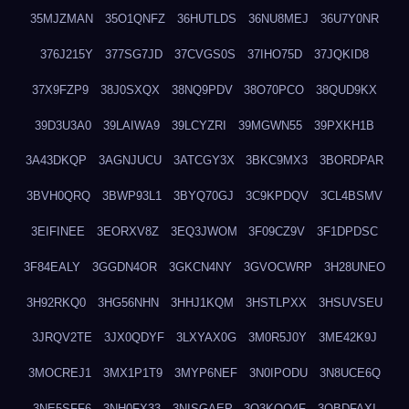
35MJZMAN
35O1QNFZ
36HUTLDS
36NU8MEJ
36U7Y0NR
376J215Y
377SG7JD
37CVGS0S
37IHO75D
37JQKID8
37X9FZP9
38J0SXQX
38NQ9PDV
38O70PCO
38QUD9KX
39D3U3A0
39LAIWA9
39LCYZRI
39MGWN55
39PXKH1B
3A43DKQP
3AGNJUCU
3ATCGY3X
3BKC9MX3
3BORDPAR
3BVH0QRQ
3BWP93L1
3BYQ70GJ
3C9KPDQV
3CL4BSMV
3EIFINEE
3EORXV8Z
3EQ3JWOM
3F09CZ9V
3F1DPDSC
3F84EALY
3GGDN4OR
3GKCN4NY
3GVOCWRP
3H28UNEO
3H92RKQ0
3HG56NHN
3HHJ1KQM
3HSTLPXX
3HSUVSEU
3JRQV2TE
3JX0QDYF
3LXYAX0G
3M0R5J0Y
3ME42K9J
3MOCREJ1
3MX1P1T9
3MYP6NEF
3N0IPODU
3N8UCE6Q
3NE5SFF6
3NH0FX33
3NISGAEP
3O3KQQ4F
3OBDFAXI