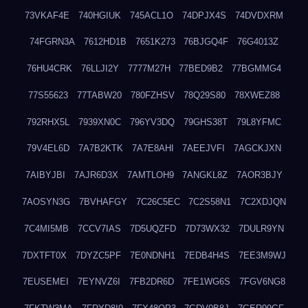
73VKAF4E
740HGIUK
745ACL1O
74DPJX4S
74DVDXRM
74FGRN3A
7612HD1B
7651K273
76BJGQ4F
76G4013Z
76HU4CRK
76LLJI2Y
7777M27H
77BED9B2
77BGMMG4
77S55623
77TABW20
780FZHSV
78Q29S80
78XWEZ88
792RHX5L
7939XN0C
796YV3DQ
79GHS38T
79L8YFMC
79V4EL6D
7A7B2KTK
7A7E8AHI
7AEEJVFI
7AGCKJXN
7AIBYJBI
7AJR6D3X
7AMTLOH9
7ANGKL8Z
7AOR3BJY
7AOSYN3G
7BVHAFGY
7C26C5EC
7C2S58N1
7C2XDJQN
7C4MI5MB
7CCV7IAS
7D5UQZFD
7D73WX32
7DULR9YN
7DXTFT0X
7DYZC5PF
7E0NDNH1
7EDB4H4S
7EE3M9WJ
7EUSEMEI
7EYNVZ6I
7FB2DR6D
7FE1WG6S
7FGV6NG8