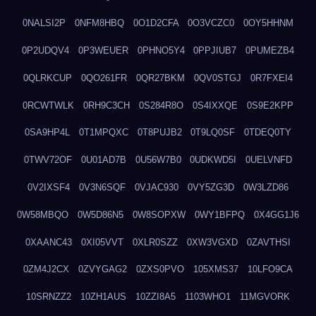
0NALSI2P
0NFM8HBQ
0O1D2CFA
0O3VCZC0
0OY5HHNM
0P2UDQV4
0P3WEUER
0PHNO5Y4
0PPJIUB7
0PUMEZB4
0QLRKCUP
0QO261FR
0QR27BKM
0QV0STGJ
0R7FXEI4
0RCWTWLK
0RH9C3CH
0S284R8O
0S4IXXQE
0S9E2KPP
0SA9HP4L
0T1MPQXC
0T8PUJB2
0T9LQ0SF
0TDEQ0TY
0TWV72OF
0U01AD7B
0U56W7B0
0UDKWD5I
0UELVNFD
0V2IXSF4
0V3N6SQF
0VJAC930
0VY5ZG3D
0W3LZD86
0W58MBQO
0W5D86N5
0W8SOPXW
0WY1BFPQ
0X4GG1J6
0XAANC43
0XI05VVT
0XLR0SZZ
0XW3VGXD
0ZAVTHSI
0ZM4J2CX
0ZVYGAG2
0ZXS0PVO
105XMS37
10LFO9CA
10SRNZZ2
10ZH1AUS
10ZZI8A5
1103WHO1
11MGVORK