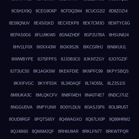
8C6H1X9Q
8CEG9O6P
8CFDQ2M4
8CUCG2I2
8D8ZOZI4
8E09QNUV
8E4S01KD
8ECXEKP8
8EK7CM3O
8EMTYC6G
8EPAS0G6
8FLU9KW0
8GN4ZHDF
8GP2U7BA
8HSUN8J4
8HV1LF0X
8I0XX43W
8IGK9S2K
8IKCGRHJ
8IN6KUU1
8IWWBYPE
8J75FPFS
8JJDB3C0
8JKNTZGY
8JO7GZIF
8JT3UC50
8K1AGK5W
8KEKFDIE
8KNPFC99
8KPYSBQS
8KXIFVGC
8KYIF5SK
8L34DAQF
8L74O55L
8LZ3S1IS
8M8UKA3C
8MLQKCFV
8N8F04EH
8NA0T4E7
8NDCJ7UZ
8NGGUDVA
8NPYUIWI
8O0YLDLN
8OASJ3P6
8OL9RU5T
8OUD8RGF
8PQTS65Y
8Q4WAGXO
8Q67LX0P
8Q89HRM2
8QJ48I60
8QM6M2QF
8RH6U9AR
8RKLFN77
8RKWTPQR