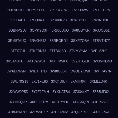
3OE9P0KI
3OPSZTYE
3OSK46GW
3P20H0VW
3PEBEUPM
3PFEI4E1
3PHQ0AXL
3PJX8KV3
3PWL81U6
3PX3NDPK
3QBNPSU7
3QPKYD3H
3R660UUO
3R8OBY8R
3RJJOB51
3RM5TAUQ
3RV0N612
3SRBQEDJ
3SXFZOBA
3TBVTN7Z
3TFI7CJL
3TKFBN73
3TTB618D
3TVMVY4A
3VPL82H9
3VS14DKC
3VX5WW8T
3VXFRWKX
3VZRTGEK
3W3MHD4O
3WAD8W9N
3WDTF1N3
3WI8G8SN
3WQDYCWK
3WTTA97N
3WU70G19
3X71FE60
3XC4DIU7
3XMIH0VI
3XMLLD4K
3XWW9P5D
3Y2Z2FMH
3YXUATB4
3Z3344KT
3ZBBJF82
3ZUNKQ9P
40PEO5RM
418TPYOG
41A6AQPI
41CR68ZC
428MPM7O
42EW9PZP
42HIOZNV
42QOZROE
437L5RRA