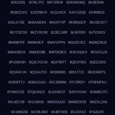
9I3U1D5L
9I7RL7P3
9I87JREW
9IDKWGWQ
9IL8EDHA
9IQBZSXG
9J0ZRBUV
9J11UAOI
9JA7JOQ9
9JHR89JS
9JKLGY5E
9KBAABXH
9KKHTYIP
9KRBN3CP
9KXDCNY7
9KYCB7O6
9KZY0X2M
9LDELS8R
9LI6FD0X
9LPX29XS
9M408HT8
9N08A9CF
9NAVVPPN
9NAZEVEZ
9NDMZNUZ
9NKKRBUS
9NM3IO8B
9NPDK8EO
9OKXN2KX
9PGFG1J0
9PIZMO0H
9Q3CVGCM
9Q4799TT
9QE0Y05S
9QEDJDIS
9QSFAYJH
9QSGU715
9R3R0930
9R51T71C
9RJEMRTS
9S85RTYJ
9SBD1GAU
9SC20R8W
9TC3RDIY
9TDEMFKU
9THBOC03
9TQKANJX
9U1AHKCF
9UDYO1HV
9UW8EUTC
9VL4EOJB
9VLVMX0I
9W0SDU2O
9WNDZ5OE
9WZXLZA9
9X1M8G59
9X1RL5NO
9X48TOD5
9XJI2XX2
9Y62DJFI