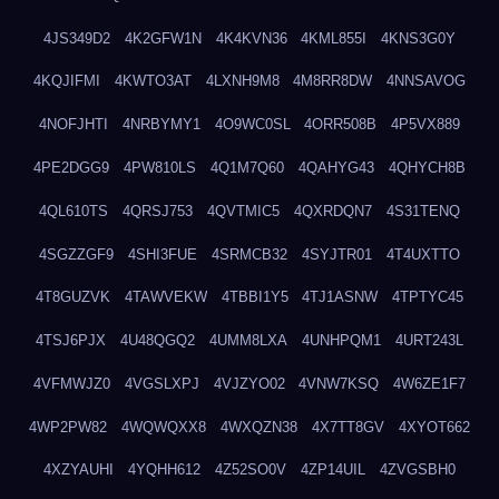
4JS349D2
4K2GFW1N
4K4KVN36
4KML855I
4KNS3G0Y
4KQJIFMI
4KWTO3AT
4LXNH9M8
4M8RR8DW
4NNSAVOG
4NOFJHTI
4NRBYMY1
4O9WC0SL
4ORR508B
4P5VX889
4PE2DGG9
4PW810LS
4Q1M7Q60
4QAHYG43
4QHYCH8B
4QL610TS
4QRSJ753
4QVTMIC5
4QXRDQN7
4S31TENQ
4SGZZGF9
4SHI3FUE
4SRMCB32
4SYJTR01
4T4UXTTO
4T8GUZVK
4TAWVEKW
4TBBI1Y5
4TJ1ASNW
4TPTYC45
4TSJ6PJX
4U48QGQ2
4UMM8LXA
4UNHPQM1
4URT243L
4VFMWJZ0
4VGSLXPJ
4VJZYO02
4VNW7KSQ
4W6ZE1F7
4WP2PW82
4WQWQXX8
4WXQZN38
4X7TT8GV
4XYOT662
4XZYAUHI
4YQHH612
4Z52SO0V
4ZP14UIL
4ZVGSBH0