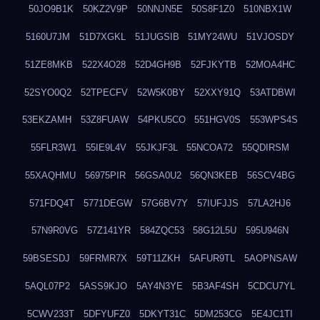
50JO9B1K
50KZ2V9P
50NNJN5E
50S8F1Z0
510NBX1W
5160U7JM
51D7XGKL
51JUGSIB
51MY24WU
51VJOSDY
51ZE8MKB
522X4O28
52D4GH9B
52FJKYTB
52MOA4HC
52SYO0Q2
52TPECFV
52W5K0BY
52XXY91Q
53ATDBWI
53EKZAMH
53Z8FUAW
54PKU5CO
551HGV0S
553WPS4S
55FLR3W1
55IE9L4V
55JKJF3L
55NCOA72
55QDIRSM
55XAQHMU
56975PIR
56GSA0U2
56QN3KEB
56SCV4BG
571FDQ4T
5771DEGW
57G6BV7Y
57IUFJJS
57LA2HJ6
57N9R0VG
57Z141YR
584ZQC53
58G12L5U
595U946N
59BSESDJ
59FRMR7X
59T11ZKH
5AFUR9TL
5AOPNSAW
5AQL07P2
5ASS9KJO
5AY4N3YE
5B3AF4SH
5CDCU7YL
5CWV233T
5DFYUFZ0
5DKYT31C
5DM253CG
5E4JC1TI