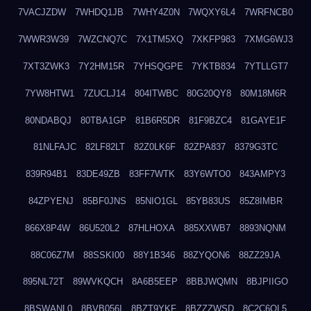
7VACJZDW
7WHDQ1JB
7WHY4Z0N
7WQXY6L4
7WRFNCB0
7WWR3W39
7WZCNQ7C
7X1TM5XQ
7XKFP983
7XMG6WJ3
7XT3ZWK3
7Y2HM15R
7YHSQGPE
7YKTB834
7YTLLGT7
7YW8HTW1
7ZUCLJ14
804ITWBC
80G20QY8
80M18M6R
80NDABQJ
80TBA1GP
81B6R5DR
81F9BZC4
81GAYE1F
81NLFAJC
82LF82LT
82Z0LK6F
82ZPA837
8379G3TC
839R94B1
83DE49ZB
83FF7WTK
83Y6WTO0
843AMPY3
84ZPYENJ
85BF0JNS
85NIO1GL
85YB83US
85Z8IMBR
866X8P4W
86U520L2
87HLHOXA
885XXWB7
8893NQNM
88C06Z7M
88SSKI00
88Y1B346
88ZYQON6
88ZZ29JA
895NL72T
89WVKQCH
8A6B5EEP
8BBJWQMN
8BJPIIGO
8BSWANL0
8BVB056I
8BZT9YKF
8BZZZWSD
8C2C6QL5