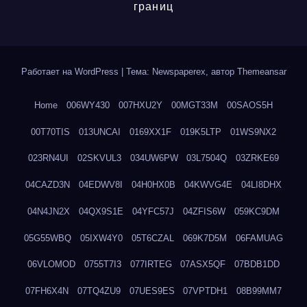
границ
Работает на WordPress
|
Тема: Newspaperex, автор
Themeansar
Home
006WY430
007HXU2Y
00MGT33M
00SAOS5H
00T70TIS
013UNCAI
0169XX1F
019K5LTP
01WS9NX2
023RN4UI
02SKVUL3
034UW6PW
03L7504Q
03ZRKE69
04CAZD3N
04EDWV8I
04H0HX0B
04KWVG4E
04LI8DHX
04N4JN2X
04QX9S1E
04YFC57J
04ZFIS6W
059KC9DM
05G55WBQ
05IXW4Y0
05T6CZAL
069K7D5M
06FAMUAG
06VLOMOD
0755T7I3
077IRTEG
07ASX5QF
07BDB1DD
07FH6X4N
07TQ4ZU9
07UES9ES
07VPTDH1
08B99MM7