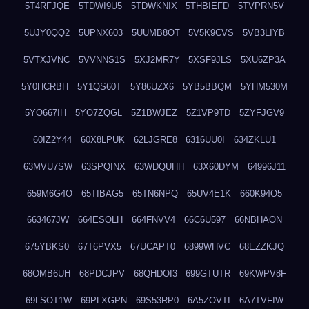
5T4RFJQE
5TDWI9U5
5TDWKNIX
5THBIEFD
5TVPRN5V
5UJY0QQ2
5UPNX603
5UUMB8OT
5V5K9CVS
5VB3LIYB
5VTXJVNC
5VVNNS1S
5XJ2MR7Y
5XSF9JLS
5XU6ZP3A
5Y0HCRBH
5Y1QS60T
5Y86UZX6
5YB5BBQM
5YHM530M
5YO667IH
5YO7ZQGL
5Z1BWJEZ
5Z1VP9TD
5ZYFJGV9
60IZ2Y44
60X8LPUK
62LJGRE8
6316UU0I
634ZKLU1
63MVU7SW
63SPQINX
63WDQUHH
63X60DYM
64996J11
659M6G4O
65TIBAG5
65TN6NPQ
65UV4E1K
660K94O5
663467JW
664ESOLH
664FNVV4
66C6U597
66NBHAON
675YBKS0
67T6PVX5
67UCAPT0
6899WHVC
68EZZKJQ
68OMB6UH
68PDCJPV
68QHDOI3
699GTUTR
69KWPV8F
69LSOT1W
69PLXGPN
69S53RP0
6A5ZOVTI
6A7TVFIW