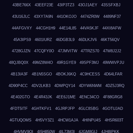
43BE766X
43EEF23E
43IP3TZ3
43OJ1AEY
43SSFXBJ
43U16JLC
43XY7A9N
441OKOJO
4474ZR0W
4489NF37
44AFGVXY
44CGH1H9
44E14L85
44VA5KJF
44XI8AFW
45A3IPS9
4601IURZ
46DGB3L9
46DLKJV6
46KT56QV
4728GJZN
47CQFY0O
47JMVITW
47TRZS70
47W8J2J2
48QJBQ0X
49MZ8W4O
49R1GYE9
49SPF3MJ
49WWVPJU
4B13IA3F
4B1N5SGO
4BOKJ6KQ
4C9HCESS
4D64LFAR
4D90P4CC
4DV2LKB3
4DWPQY14
4DYW6NWM
4DZ5J3RQ
4E402GTO
4E4R43JK
4EE6J1ME
4ENC34CO
4F88GRG8
4FDT5ITF
4GHTKFV1
4GJRPJFP
4GLC8SBG
4GOTUJAD
4GTUQOMS
4H5VY3Z1
4HCW1AJA
4HINPU4S
4HSR603T
4HVMV9QI
4I5H850W
4IL73M3I
4JGM8GIJ
4JH8IPKK