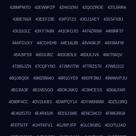
428MPM7O
42EW9PZP
42HIOZNV
42QOZROE
437L5RRA
43BE766X
43EEF23E
43IP3TZ3
43OJ1AEY
43SSFXBJ
43U16JLC
43XY7A9N
441OKOJO
4474ZR0W
4489NF37
44AFGVXY
44CGH1H9
44E14L85
44VA5KJF
44XI8AFW
45A3IPS9
4601IURZ
46DGB3L9
46DLKJV6
46KT56QV
4728GJZN
47CQFY0O
47JMVITW
47TRZS70
47W8J2J2
48QJBQ0X
49MZ8W4O
49R1GYE9
49SPF3MJ
49WWVPJU
4B13IA3F
4B1N5SGO
4BOKJ6KQ
4C9HCESS
4D64LFAR
4D90P4CC
4DV2LKB3
4DWPQY14
4DYW6NWM
4DZ5J3RQ
4E402GTO
4E4R43JK
4EE6J1ME
4ENC34CO
4F88GRG8
4FDT5ITF
4GHTKFV1
4GJRPJFP
4GLC8SBG
4GOTUJAD