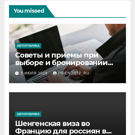
You missed
АВТОРУБРИКА
Советы и приемы при
выборе и бронировании
авиабилетов
5 ИЮЛЯ 2026
FRIENDS72_RU
АВТОРУБРИКА
Шенгенская виза во
Францию для россиян в