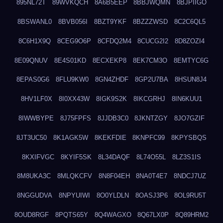
895NL72T
89WVKQCH
8A6B5EEP
8BBJWQMN
8BJPIIGO
8BSWANL0
8BVB056I
8BZT9YKF
8BZZZWSD
8C2C6QL5
8C6H1X9Q
8CEG9O6P
8CFDQ2M4
8CUCG2I2
8D8ZOZI4
8E09QNUV
8E4S01KD
8ECXEKP8
8EK7CM3O
8EMTYC6G
8EPAS0G6
8FLU9KW0
8GN4ZHDF
8GP2U7BA
8HSUN8J4
8HV1LF0X
8I0XX43W
8IGK9S2K
8IKCGRHJ
8IN6KUU1
8IWWBYPE
8J75FPFS
8JJDB3C0
8JKNTZGY
8JO7GZIF
8JT3UC50
8K1AGK5W
8KEKFDIE
8KNPFC99
8KPYSBQS
8KXIFVGC
8KYIF5SK
8L34DAQF
8L74O55L
8LZ3S1IS
8M8UKA3C
8MLQKCFV
8N8F04EH
8NA0T4E7
8NDCJ7UZ
8NGGUDVA
8NPYUIWI
8O0YLDLN
8OASJ3P6
8OL9RU5T
8OUD8RGF
8PQTS65Y
8Q4WAGXO
8Q67LX0P
8Q89HRM2