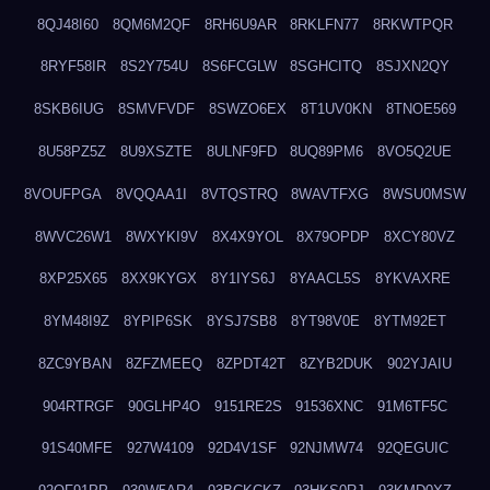
8QJ48I60
8QM6M2QF
8RH6U9AR
8RKLFN77
8RKWTPQR
8RYF58IR
8S2Y754U
8S6FCGLW
8SGHCITQ
8SJXN2QY
8SKB6IUG
8SMVFVDF
8SWZO6EX
8T1UV0KN
8TNOE569
8U58PZ5Z
8U9XSZTE
8ULNF9FD
8UQ89PM6
8VO5Q2UE
8VOUFPGA
8VQQAA1I
8VTQSTRQ
8WAVTFXG
8WSU0MSW
8WVC26W1
8WXYKI9V
8X4X9YOL
8X79OPDP
8XCY80VZ
8XP25X65
8XX9KYGX
8Y1IYS6J
8YAACL5S
8YKVAXRE
8YM48I9Z
8YPIP6SK
8YSJ7SB8
8YT98V0E
8YTM92ET
8ZC9YBAN
8ZFZMEEQ
8ZPDT42T
8ZYB2DUK
902YJAIU
904RTRGF
90GLHP4O
9151RE2S
91536XNC
91M6TF5C
91S40MFE
927W4109
92D4V1SF
92NJMW74
92QEGUIC