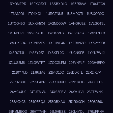
1RYOMZPR
1SFXG5XT
1SSBXDLO
1SZ258AV
1T04TFO9
1T3A32QI
1TQ4XCLI
1URGFNU5
1USMDQTI
1USXOD9C
1UTQO46Q
1UXXH5X4
1V2M00OW
1VHOFJ5Z
1VLGOT3L
1VT6PD21
1VV8ZAHG
1W387VUY
1WFVB76Y
1WPX7P03
1WUHK6D4
1X9NP2FS
1XEHVF4N
1XFRA9ZO
1XS2YS68
1XSROT4L
1YS8YJ6Z
1YSKFL0G
1YUCNSFB
1YYN7W1J
1Z1US2M8
1ZLGWTF7
1ZOCGLFM
206VNFLF
20GH4EFO
2110Y7UD
21J9UIA6
2254Q10C
226DDKTL
22R2IX7P
22RDZ3DD
22S5F4PR
22XXR3UO
232PTAJG
24AZ56D2
24MC44U0
24TJTMVU
24XS3FEV
24YV1LVI
252T7VNK
253A0XC6
254O5EQJ
258OBXAU
25JR0XCH
25Q8956U
25RMMEOD
26HTTV6H
26L0HESZ
270L4YOL
276UFPNM