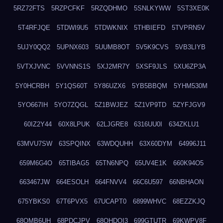
5RZ72FTS
5RZPCFKF
5RZQDHMO
5SNLKYWW
5ST3XE0K
5T4RFJQE
5TDWI9U5
5TDWKNIX
5THBIEFD
5TVPRN5V
5UJY0QQ2
5UPNX603
5UUMB8OT
5V5K9CVS
5VB3LIYB
5VTXJVNC
5VVNNS1S
5XJ2MR7Y
5XSF9JLS
5XU6ZP3A
5Y0HCRBH
5Y1QS60T
5Y86UZX6
5YB5BBQM
5YHM530M
5YO667IH
5YO7ZQGL
5Z1BWJEZ
5Z1VP9TD
5ZYFJGV9
60IZ2Y44
60X8LPUK
62LJGRE8
6316UU0I
634ZKLU1
63MVU7SW
63SPQINX
63WDQUHH
63X60DYM
64996J11
659M6G4O
65TIBAG5
65TN6NPQ
65UV4E1K
660K94O5
663467JW
664ESOLH
664FNVV4
66C6U597
66NBHAON
675YBKS0
67T6PVX5
67UCAPT0
6899WHVC
68EZZKJQ
68OMB6UH
68PDCJPV
68QHDOI3
699GTUTR
69KWPV8F