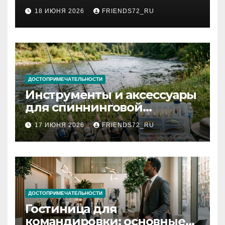
2026 году: сроки от 3 дней
18 ИЮНЯ 2026
FRIENDS72_RU
и список необходимых
документов
ДОСТОПРИМЕЧАТЕЛЬНОСТИ
Инструменты и аксессуары
для спиннинговой
рыбалки: назначение и
17 ИЮНЯ 2026
FRIENDS72_RU
типы
ДОСТОПРИМЕЧАТЕЛЬНОСТИ
Гостиница для
командировки: основные