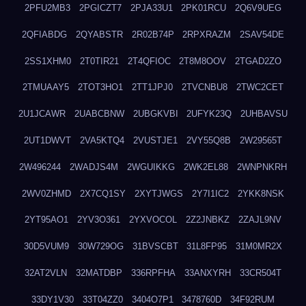
2PFU2MB3
2PGICZT7
2PJA33U1
2PK01RCU
2Q6V9UEG
2QFIABDG
2QYABSTR
2R02B74P
2RPXRAZM
2SAV54DE
2SS1XHM0
2T0TIR21
2T4QFIOC
2T8M8OOV
2TGAD2ZO
2TMUAAY5
2TOT3HO1
2TT1JPJ0
2TVCNBU8
2TWC2CET
2U1JCAWR
2UABCBNW
2UBGKVBI
2UFYK23Q
2UHBAVSU
2UT1DWVT
2VA5KTQ4
2VUSTJE1
2VY55Q8B
2W29565T
2W496244
2WADJS4M
2WGUIKKG
2WK2EL88
2WNPNKRH
2WV0ZHMD
2X7CQ1SY
2XYTJWGS
2Y7I1IC2
2YKK8NSK
2YT95AO1
2YV3O361
2YXVOCOL
2Z2JNBKZ
2ZAJL9NV
30D5VUM9
30W729OG
31BVSCBT
31L8FP95
31M0MR2X
32AT2VLN
32MATDBP
336RPFHA
33ANXYRH
33CR504T
33DY1V30
33T04ZZ0
3404O7P1
3478760D
34F92RUM