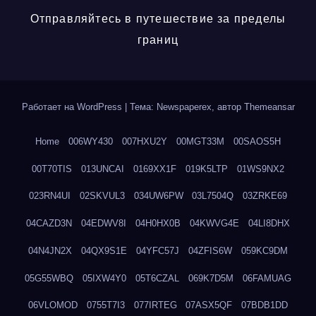
Отправляйтесь в путешествие за пределы
границ
Работает на WordPress
|
Тема: Newspaperex, автор
Themeansar
Home
006WY430
007HXU2Y
00MGT33M
00SAOS5H
00T70TIS
013UNCAI
0169XX1F
019K5LTP
01WS9NX2
023RN4UI
02SKVUL3
034UW6PW
03L7504Q
03ZRKE69
04CAZD3N
04EDWV8I
04H0HX0B
04KWVG4E
04LI8DHX
04N4JN2X
04QX9S1E
04YFC57J
04ZFIS6W
059KC9DM
05G55WBQ
05IXW4Y0
05T6CZAL
069K7D5M
06FAMUAG
06VLOMOD
0755T7I3
077IRTEG
07ASX5QF
07BDB1DD