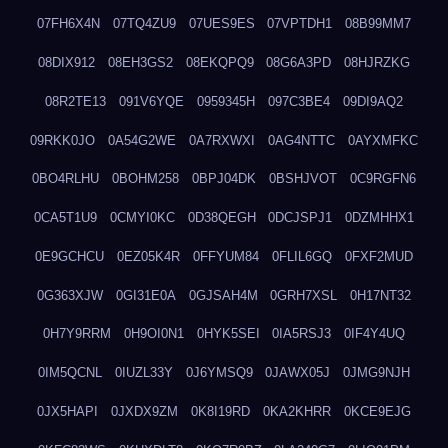
07FH6X4N
07TQ4ZU9
07UES9ES
07VPTDH1
08B99MM7
08DIX912
08EH3GS2
08EKQPQ9
08G6A3PD
08HJRZKG
08R2TE13
091V6YQE
0959345H
097C3BE4
09DI9AQ2
09RKK0JO
0A54G2WE
0A7RXWXI
0AG4NTTC
0AYXMFKC
0BO4RLHU
0BOHM258
0BPJ04DK
0BSHJVOT
0C9RGFN6
0CA5T1U9
0CMYI0KC
0D38QEGH
0DCJSPJ1
0DZMHHX1
0E9GCHCU
0EZ05K4R
0FFYUM84
0FLIL6GQ
0FXF2MUD
0G363XJW
0GI31E0A
0GJSAH4M
0GRH7XSL
0H17NT32
0H7Y9RRM
0H9OI0N1
0HYK5SEI
0IA5RSJ3
0IF4Y4UQ
0IM5QCNL
0IUZL33Y
0J6YMSQ9
0JAWX05J
0JMG9NJH
0JX5HAPI
0JXDX9ZM
0K8I19RD
0KA2KHRR
0KCE9EJG