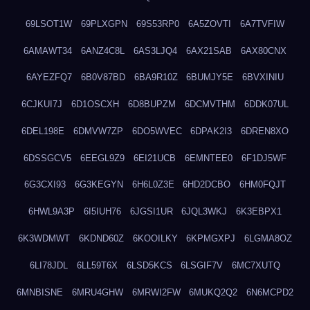
69LSOT1W
69PLXGPN
69S53RP0
6A5ZOVTI
6A7TVFIW
6AMAWT34
6ANZ4C8L
6AS3LJQ4
6AX21SAB
6AX80CNX
6AYEZFQ7
6B0V87BD
6BA9R10Z
6BUMJY5E
6BVXINIU
6CJKUI7J
6D1OSCXH
6D8BUPZM
6DCMVTHM
6DDK07UL
6DEL198E
6DMVW7ZP
6DO5WVEC
6DPAK2I3
6DREN8XO
6DSSGCV5
6EEGL9Z9
6EI21UCB
6EMNTEE0
6F1DJ5WF
6G3CXI93
6G3KEGYN
6H6L0Z3E
6HD2DCBO
6HM0FQJT
6HWL9A3P
6I5IUH76
6JGSI1UR
6JQL3WKJ
6K3EBPX1
6K3WDMWT
6KDND60Z
6KOOILKY
6KPMGXPJ
6LGMA8OZ
6LI78JDL
6LL59T6X
6LSD5KCS
6LSGIF7V
6MC7XUTQ
6MNBISNE
6MRU4GHW
6MRWI2FW
6MUKQ2Q2
6N6MCPD2