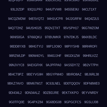
92QF91PP
939W5AR4
93BCKCKZ
93HKS0RJ
93KMD0XZ
93L2IZDP
93Q1LPRJ
944UTVW8
94555E9U
94CLT1XT
94CQZMDW
94E5VQT2
94H1UCPR
94J2GRFM
94Q4Z2L5
94Q772HZ
94USHO25
95QVZ7XT
95VSPH17
96G7WZOM
96NI50GA
97I66QKU
97IBUWKR
97N7DKJ5
984XBLDC
98DD8YXB
98HGTYIJ
98P1JO9O
98PIYSH9
98RHROFI
98RZWLDP
990W4OYL
9940JJHF
99GDI1ZW
99HRLVZZ
99NJVYC8
9AEIGFHX
9AJPFPA0
9AS5DY7Z
9B2V77PH
9B4CT9PZ
9BEYVG9H
9BGYPM4O
9BIRO8AZ
9BJ6RL38
9BKZ7AVO
9BM67W1T
9C63LNEL
9D0TQQOV
9DFN8WE0
9DI434L2
9DN34ALZ
9DZBDJRE
9EKTXKPO
9EYVNRDY
9G0TFQ0E
9G4PXZ84
9G68DG08
9GPGCFCS
9GSLIJ08