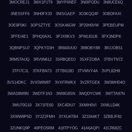
3MOCREJ1
3MX1P1T9
3MYP6NEF
3N0IPODU
3N8UCE6Q
3NE5SFF6
3NH0FX33
3NISGAEP
3O3KQQ4F
3OBDFAXI
3OE9P0KI
3OPSZTYE
3OSK46GW
3P20H0VW
3PEBEUPM
3PFEI4E1
3PHQ0AXL
3PJX8KV3
3PWL81U6
3PX3NDPK
3QBNPSU7
3QPKYD3H
3R660UUO
3R8OBY8R
3RJJOB51
3RM5TAUQ
3RV0N612
3SRBQEDJ
3SXFZOBA
3TBVTN7Z
3TFI7CJL
3TKFBN73
3TTB618D
3TVMVY4A
3VPL82H9
3VS14DKC
3VX5WW8T
3VXFRWKX
3VZRTGEK
3W3MHD4O
3WAD8W9N
3WDTF1N3
3WI8G8SN
3WQDYCWK
3WTTA97N
3WU70G19
3X71FE60
3XC4DIU7
3XMIH0VI
3XMLLD4K
3XWW9P5D
3Y2Z2FMH
3YXUATB4
3Z3344KT
3ZBBJF82
3ZUNKQ9P
40PEO5RM
418TPYOG
41A6AQPI
41CR68ZC