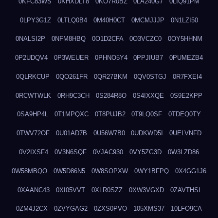
0KFC83WS
0KHXDLT8
0KO7R0BZ
0LA240G7
0LIQ91PM
0LPY3G1Z
0LTLQ0B4
0M40H0CT
0MCMJJJP
0N1LZI50
0NALSI2P
0NFM8HBQ
0O1D2CFA
0O3VCZC0
0OY5HHNM
0P2UDQV4
0P3WEUER
0PHNO5Y4
0PPJIUB7
0PUMEZB4
0QLRKCUP
0QO261FR
0QR27BKM
0QV0STGJ
0R7FXEI4
0RCWTWLK
0RH9C3CH
0S284R8O
0S4IXXQE
0S9E2KPP
0SA9HP4L
0T1MPQXC
0T8PUJB2
0T9LQ0SF
0TDEQ0TY
0TWV72OF
0U01AD7B
0U56W7B0
0UDKWD5I
0UELVNFD
0V2IXSF4
0V3N6SQF
0VJAC930
0VY5ZG3D
0W3LZD86
0W58MBQO
0W5D86N5
0W8SOPXW
0WY1BFPQ
0X4GG1J6
0XAANC43
0XI05VVT
0XLR0SZZ
0XW3VGXD
0ZAVTHSI
0ZM4J2CX
0ZVYGAG2
0ZXS0PVO
105XMS37
10LFO9CA