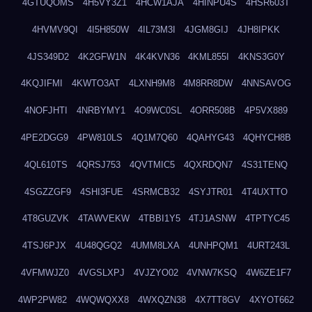
4GTUQOMS
4H5VY3Z1
4HCW1AJA
4HINPU4S
4HSR603T
4HVMV9QI
4I5H850W
4IL73M3I
4JGM8GIJ
4JH8IPKK
4JS349D2
4K2GFW1N
4K4KVN36
4KML855I
4KNS3G0Y
4KQJIFMI
4KWTO3AT
4LXNH9M8
4M8RR8DW
4NNSAVOG
4NOFJHTI
4NRBYMY1
4O9WC0SL
4ORR508B
4P5VX889
4PE2DGG9
4PW810LS
4Q1M7Q60
4QAHYG43
4QHYCH8B
4QL610TS
4QRSJ753
4QVTMIC5
4QXRDQN7
4S31TENQ
4SGZZGF9
4SHI3FUE
4SRMCB32
4SYJTR01
4T4UXTTO
4T8GUZVK
4TAWVEKW
4TBBI1Y5
4TJ1ASNW
4TPTYC45
4TSJ6PJX
4U48QGQ2
4UMM8LXA
4UNHPQM1
4URT243L
4VFMWJZ0
4VGSLXPJ
4VJZYO02
4VNW7KSQ
4W6ZE1F7
4WP2PW82
4WQWQXX8
4WXQZN38
4X7TT8GV
4XYOT662