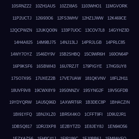
10SRNZZ2
10ZH1AUS
10ZZI8A5
1103WHO1
11MGVORK
11P2UCTJ
126I93O6
12FS3WHV
12HZ1JWW
12K469CE
12QCPWZN
12UKQO0N
133P7UOC
13COV7L8
14GYHZ3D
14H4A825
14M9BJ75
14NJ13LJ
14PRJLGB
14PRLC85
14WY7OYZ
1546DY9V
15B2SHBQ
15C9WR6H
160ON64P
16P9KSF6
16SBWI43
16U7RZJT
179PIGYE
17HG5UY8
17SO7X9S
17UXEZ2B
17VE7UAW
181QKVNV
18FL2H11
18UVF9V8
19CWX8Y9
19S0NNZV
19SYNG2F
19V5GFDB
19YDYQRW
1AU5Q96D
1AXWRT6R
1B3DEC8P
1BHACZIN
1BI91YFQ
1BNJXLZ0
1BR5X4KO
1CFFT9FI
1D9U2JR1
1DBSQ817
1DRJ3XP8
1E2BYTZD
1E8JEY8J
1EN94O56
1EZXAZS6
1FH0C41J
1FIP186C
1FJ0BB6J
1FM8AVFQ