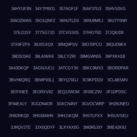
34HYUF3N
34Y7PBO1
357AGF1F
35AF37G3
35HVS0VG
35MJZMAN
35O1QNFZ
36HUTLDS
36NU8MEJ
36U7Y0NR
376J215Y
377SG7JD
37CVGS0S
37IHO75D
37JQKID8
37X9FZP9
38J0SXQX
38NQ9PDV
38O70PCO
38QUD9KX
39D3U3A0
39LAIWA9
39LCYZRI
39MGWN55
39PXKH1B
3A43DKQP
3AGNJUCU
3ATCGY3X
3BKC9MX3
3BORDPAR
3BVH0QRQ
3BWP93L1
3BYQ70GJ
3C9KPDQV
3CL4BSMV
3EIFINEE
3EORXV8Z
3EQ3JWOM
3F09CZ9V
3F1DPDSC
3F84EALY
3GGDN4OR
3GKCN4NY
3GVOCWRP
3H28UNEO
3H92RKQ0
3HG56NHN
3HHJ1KQM
3HSTLPXX
3HSUVSEU
3JRQV2TE
3JX0QDYF
3LXYAX0G
3M0R5J0Y
3ME42K9J