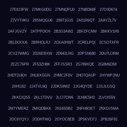
27E8J3FW
27MKG0DU
27MNQPU0
27NBD68F
27O3D674
27VYT4KU
28SMQGU6
299T1G15
2A01R6QT
2AAYZL7V
2AFJGVZY
2ATPPOCH
2B2G3AW2
2BFZFCNW
2BKKV1H5
2BLDOOU6
2BRHOLRJ
2CKA0HWT
2CRELPQI
2CSOTXFR
2CVZ7WMG
2D26EBXW
2D942LRG
2DPSN680
2DU7LORM
2EZC76PR
2F53ZH8K
2FFJSSR3
2G789XQE
2G8M6D58
2HDT2UKH
2HLBXGGN
2HMC2F0V
2HO7QAUP
2HYWPJNU
2IIHI162
2J4TVL9Q
2JDKS9WZ
2JG4QYDE
2JSJLGSQ
2KKCIQS5
2KL1TDVU
2LCI7CW6
2LN9C5H3
2LVOI55N
2M7YMERZ
2MIQDBKK
2N165DB2
2NFH8OET
2NXDJSMA
2OC6YQYJ
2ODHTNIQ
2OYOC8EB
2P5KVO7J
2PB26F91