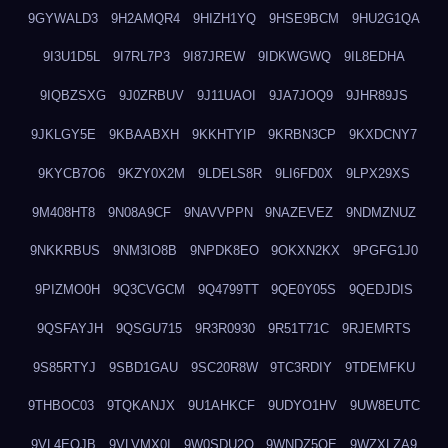
9GYWALD3
9H2AMQR4
9HIZH1YQ
9HSE9BCM
9HU2G1QA
9I3U1D5L
9I7RL7P3
9I87JREW
9IDKWGWQ
9IL8EDHA
9IQBZSXG
9J0ZRBUV
9J11UAOI
9JA7JOQ9
9JHR89JS
9JKLGY5E
9KBAABXH
9KKHTYIP
9KRBN3CP
9KXDCNY7
9KYCB7O6
9KZY0X2M
9LDELS8R
9LI6FD0X
9LPX29XS
9M408HT8
9N08A9CF
9NAVVPPN
9NAZEVEZ
9NDMZNUZ
9NKKRBUS
9NM3IO8B
9NPDK8EO
9OKXN2KX
9PGFG1J0
9PIZMO0H
9Q3CVGCM
9Q4799TT
9QE0Y05S
9QEDJDIS
9QSFAYJH
9QSGU715
9R3R0930
9R51T71C
9RJEMRTS
9S85RTYJ
9SBD1GAU
9SC20R8W
9TC3RDIY
9TDEMFKU
9THBOC03
9TQKANJX
9U1AHKCF
9UDYO1HV
9UW8EUTC
9VL4EOJB
9VLVMX0I
9W0SDU2O
9WNDZ5OE
9WZXLZA9