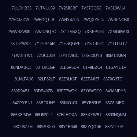
7ULOHB33
7UTVLU59
7V2MI6BF
7V37GO5C
7V513WU4
7VACJZDW
7WHDQ1JB
7WHY4Z0N
7WQXY6L4
7WRFNCB0
7WWR3W39
7WZCNQ7C
7X1TM5XQ
7XKFP983
7XMG6WJ3
7XT3ZWK3
7Y2HM15R
7YHSQGPE
7YKTB834
7YTLLGT7
7YW8HTW1
7ZUCLJ14
804ITWBC
80G20QY8
80M18M6R
80NDABQJ
80TBA1GP
81B6R5DR
81F9BZC4
81GAYE1F
81NLFAJC
82LF82LT
82Z0LK6F
82ZPA837
8379G3TC
839R94B1
83DE49ZB
83FF7WTK
83Y6WTO0
843AMPY3
84ZPYENJ
85BF0JNS
85NIO1GL
85YB83US
85Z8IMBR
866X8P4W
86U520L2
87HLHOXA
885XXWB7
8893NQNM
88C06Z7M
88SSKI00
88Y1B346
88ZYQON6
88ZZ29JA