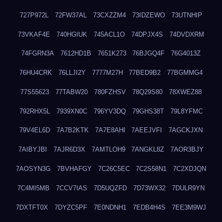
727P972L
72FW37AL
73CXZZM4
73IDZEWO
73UTNHIP
73VKAF4E
740HGIUK
745ACL1O
74DPJX4S
74DVDXRM
74FGRN3A
7612HD1B
7651K273
76BJGQ4F
76G4013Z
76HU4CRK
76LLJI2Y
7777M27H
77BED9B2
77BGMMG4
77S55623
77TABW20
780FZHSV
78Q29S80
78XWEZ88
792RHX5L
7939XN0C
796YV3DQ
79GHS38T
79L8YFMC
79V4EL6D
7A7B2KTK
7A7E8AHI
7AEEJVFI
7AGCKJXN
7AIBYJBI
7AJR6D3X
7AMTLOH9
7ANGKL8Z
7AOR3BJY
7AOSYN3G
7BVHAFGY
7C26C5EC
7C2S58N1
7C2XDJQN
7C4MI5MB
7CCV7IAS
7D5UQZFD
7D73WX32
7DULR9YN
7DXTFT0X
7DYZC5PF
7E0NDNH1
7EDB4H4S
7EE3M9WJ