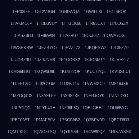
1FP03I5E
1GL2VJGH
1GRISVQA
1GWILLXI
1H4L4ROK
1HAKMC6P
1HDB3VUY
1HHJEK58
1HR93CXT
1I70CGZX
1IASZ8H3
1IF86W04
1IHA2RU7
1IOKJ9IZ
1IOWA7OG
1IWGPKRW
1JEZBYO7
1JFVZL7X
1JKQPSW2
1JL35ZZ0
1JUOBZ9U
1JZ9UNM8
1K1OOBX2
1KJONM1Y
1KJVH227
1KMG68BO
1KQW0D9E
1KUB22OP
1KUC7YQ5
1KVUSEU1
1L0EECVC
1L92C1GM
1LO2KT45
1LVWMXC9
1MF16JX6
1MZGQ4D3
1N3AELFF
1N3R82X5
1NERJOY9
1NIN2DXO
1NIPGIQG
1NTYF4RH
1NZ06F8Q
1OELGBE2
1OUI6BYG
1PET0A5T
1PMAFB0V
1PSGIWB2
1Q3BPV0D
1QBCT8D3
1QMT9XGT
1QWO8TSQ
1QYKS8IF
1RCW99QZ
1RDUWSSK