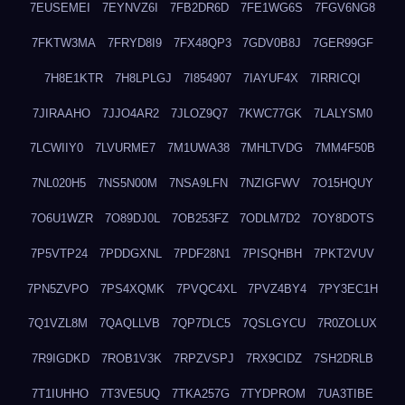
7EUSEMEI
7EYNVZ6I
7FB2DR6D
7FE1WG6S
7FGV6NG8
7FKTW3MA
7FRYD8I9
7FX48QP3
7GDV0B8J
7GER99GF
7H8E1KTR
7H8LPLGJ
7I854907
7IAYUF4X
7IRRICQI
7JIRAAHO
7JJO4AR2
7JLOZ9Q7
7KWC77GK
7LALYSM0
7LCWIIY0
7LVURME7
7M1UWA38
7MHLTVDG
7MM4F50B
7NL020H5
7NS5N00M
7NSA9LFN
7NZIGFWV
7O15HQUY
7O6U1WZR
7O89DJ0L
7OB253FZ
7ODLM7D2
7OY8DOTS
7P5VTP24
7PDDGXNL
7PDF28N1
7PISQHBH
7PKT2VUV
7PN5ZVPO
7PS4XQMK
7PVQC4XL
7PVZ4BY4
7PY3EC1H
7Q1VZL8M
7QAQLLVB
7QP7DLC5
7QSLGYCU
7R0ZOLUX
7R9IGDKD
7ROB1V3K
7RPZVSPJ
7RX9CIDZ
7SH2DRLB
7T1IUHHO
7T3VE5UQ
7TKA257G
7TYDPROM
7UA3TIBE