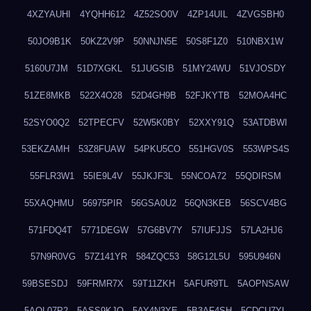
4XZYAUHI
4YQHH612
4Z52SO0V
4ZP14UIL
4ZVGSBH0
50JO9B1K
50KZ2V9P
50NNJN5E
50S8F1Z0
510NBX1W
5160U7JM
51D7XGKL
51JUGSIB
51MY24WU
51VJOSDY
51ZE8MKB
522X4O28
52D4GH9B
52FJKYTB
52MOA4HC
52SYO0Q2
52TPECFV
52W5K0BY
52XXY91Q
53ATDBWI
53EKZAMH
53Z8FUAW
54PKU5CO
551HGV0S
553WPS4S
55FLR3W1
55IE9L4V
55JKJF3L
55NCOA72
55QDIRSM
55XAQHMU
56975PIR
56GSA0U2
56QN3KEB
56SCV4BG
571FDQ4T
5771DEGW
57G6BV7Y
57IUFJJS
57LA2HJ6
57N9R0VG
57Z141YR
584ZQC53
58G12L5U
595U946N
59BSESDJ
59FRMR7X
59T11ZKH
5AFUR9TL
5AOPNSAW
5AQL07P2
5ASS9KJO
5AY4N3YE
5B3AF4SH
5CDCU7YL