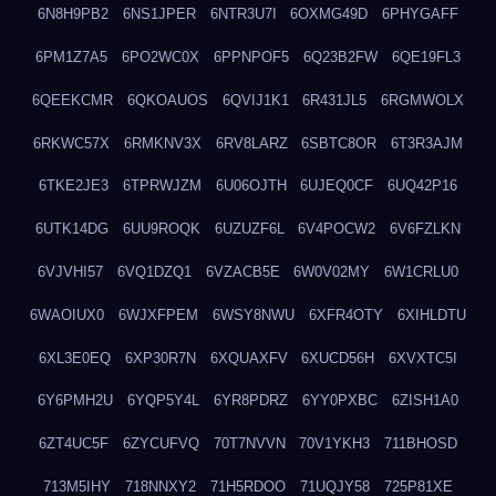
6N8H9PB2
6NS1JPER
6NTR3U7I
6OXMG49D
6PHYGAFF
6PM1Z7A5
6PO2WC0X
6PPNPOF5
6Q23B2FW
6QE19FL3
6QEEKCMR
6QKOAUOS
6QVIJ1K1
6R431JL5
6RGMWOLX
6RKWC57X
6RMKNV3X
6RV8LARZ
6SBTC8OR
6T3R3AJM
6TKE2JE3
6TPRWJZM
6U06OJTH
6UJEQ0CF
6UQ42P16
6UTK14DG
6UU9ROQK
6UZUZF6L
6V4POCW2
6V6FZLKN
6VJVHI57
6VQ1DZQ1
6VZACB5E
6W0V02MY
6W1CRLU0
6WAOIUX0
6WJXFPEM
6WSY8NWU
6XFR4OTY
6XIHLDTU
6XL3E0EQ
6XP30R7N
6XQUAXFV
6XUCD56H
6XVXTC5I
6Y6PMH2U
6YQP5Y4L
6YR8PDRZ
6YY0PXBC
6ZISH1A0
6ZT4UC5F
6ZYCUFVQ
70T7NVVN
70V1YKH3
711BHOSD
713M5IHY
718NNXY2
71H5RDOO
71UQJY58
725P81XE